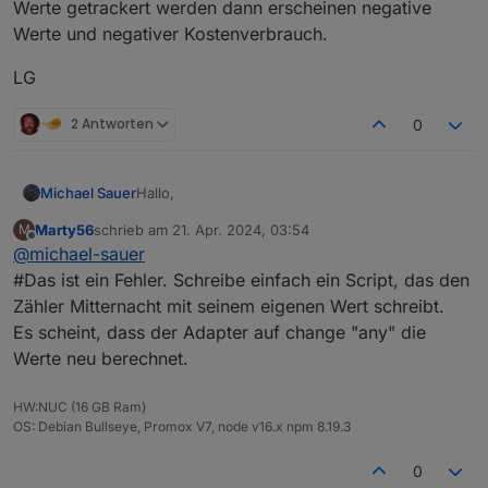
Werte getrackert werden dann erscheinen negative
Werte und negativer Kostenverbrauch.
LG
2 Antworten
0
Hallo,
Michael Sauer
Marty56
schrieb am
21. Apr. 2024, 03:54
M
habe das Problem das bei einem Tageswechsel
zuletzt editiert von
Offline
@
michael-sauer
der Zähler nicht auf null gesetzt wird.
Er fängt erst an umzuschalten wenn wieder
Ist das eine Einstellung oder ein Fehler?
#Das ist ein Fehler. Schreibe einfach ein Script, das den
Verbrauch ist.
Zähler Mitternacht mit seinem eigenen Wert schreibt.
Es scheint, dass der Adapter auf change "any" die
Werte neu berechnet.
HW:NUC (16 GB Ram)
OS: Debian Bullseye, Promox V7, node v16.x npm 8.19.3
0