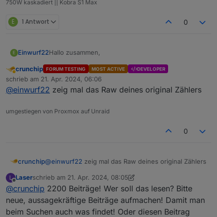
750W kaskadiert || Kobra S1 Max
E
1 Antwort
0
Hallo zusammen,
Einwurf22
E
crunchip
FORUM TESTING
MOST ACTIVE
DEVELOPER
was für möglichkeiten gibt es bei einem
Abwesend
schrieb am
21. Apr. 2024, 06:06
Zählerwechsel, was muss genau angepasst
zuletzt editiert von
@
einwurf22
zeig mal das Raw deines original Zählers
werden? Wenn die neuen Werte getrackert werden
LG
dann erscheinen negative Werte und negativer
Kostenverbrauch.
umgestiegen von Proxmox auf Unraid
0
crunchip
@
einwurf22
zeig mal das Raw deines original Zählers
Laser
schrieb am
21. Apr. 2024, 08:05
L
zuletzt editiert von Laser
Offline
@
crunchip
2200 Beiträge! Wer soll das lesen? Bitte
neue, aussagekräftige Beiträge aufmachen! Damit man
beim Suchen auch was findet! Oder diesen Beitrag