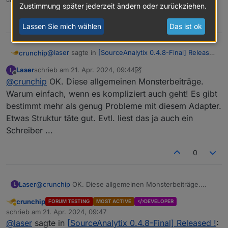
Zustimmung später jederzeit ändern oder zurückziehen.
1
Lassen Sie mich wählen
Das ist ok
@
laser
sagte in
[SourceAnalytix 0.4.8-Final] Released
crunchip
!
:
Laser
schrieb am
21. Apr. 2024, 09:44
L
zuletzt editiert von Laser
Offline
@
crunchip
OK. Diese allgemeinen Monsterbeiträge.
Damit man beim Suchen auch was findet!
Warum einfach, wenn es kompliziert auch geht! Es gibt
bestimmt mehr als genug Probleme mit diesem Adapter.
es gibt auch die Suchfunktion innerhalb eines
Threads (STRG+F) gesuchten Begriff eingeben und
Etwas Struktur täte gut. Evtl. liest das ja auch ein
anschließend die Enter Taste
Schreiber ...
zudem bin ich nicht der Threadersteller und auch
nicht DEV dieses Adapters
0
Laser
@
crunchip
OK. Diese allgemeinen Monsterbeiträge.
L
Warum einfach, wenn es kompliziert auch geht! Es gibt
crunchip
FORUM TESTING
MOST ACTIVE
DEVELOPER
bestimmt mehr als genug Probleme mit diesem Adapter.
Abwesend
schrieb am
21. Apr. 2024, 09:47
Etwas Struktur täte gut. Evtl. liest das ja auch ein
zuletzt editiert von
@
laser
sagte in
[SourceAnalytix 0.4.8-Final] Released !
:
Schreiber ...