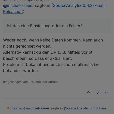
der Zähler nicht auf null gesetzt wird.
zuletzt editiert von
@
michael-sauer
sagte in
[SourceAnalytix 0.4.8-Final]
Er fängt erst an umzuschalten wenn wieder
Ist das eine Einstellung oder ein Fehler?
Verbrauch ist.
Released !
:
Ist das eine Einstellung oder ein Fehler?
Weder noch, wenn keine Daten kommen, kann auch
nichts gerechnet werden.
Alternativ kannst du den DP z. B. Mittels Script
beschreiben, so dass er aktualisiert.
Problem ist bekannt und auch schon mehrmals hier
behandelt worden
umgestiegen von Proxmox auf Unraid
0
@
michael-sauer
sagte in
[SourceAnalytix 0.4.8-Final]
crunchip
Released !
: