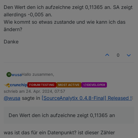
Den Wert den ich aufzeichne zeigt 0,11365 an. SA zeigt
allerdings -0,005 an.
Wie kommt so etwas zustande und wie kann ich das
ändern?
Danke
0
Hallo zusammen,
wusa
W
crunchip
FORUM TESTING
MOST ACTIVE
DEVELOPER
ich habe ein Verhalten von SA das ich gerne hinterfragen
Abwesend
schrieb am
24. Apr. 2024, 07:57
würde.
zuletzt editiert von
@
wusa
sagte in
[SourceAnalytix 0.4.8-Final] Released !
:
Ich habe folgenden Datenpunkt, den ich mit SA
aufzeichne:
Und folgenden SA Datenpunkt dazu:
Den Wert den ich aufzeichne zeigt 0,11365 an
Der SA Datenpunkt stand vor ungefähr 30 Min noch auf
6,1kwh. Ich weiß nicht wie dieser Wert zustand kommt.
was ist das für ein Datenpunkt? ist dieser Zähler
Ich habe dann den Wert kwh aus der Aufzeichnung raus
Den Wert den ich aufzeichne zeigt 0,11365 an. SA zeigt