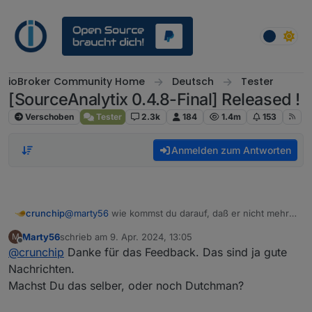
Weiter zum Inhalt
ioBroker Community Home
Deutsch
Tester
[SourceAnalytix 0.4.8-Final] Released !
Verschoben
Tester
2.3k
184
1.4m
153
Anmelden zum Antworten
crunchip
@
marty56
wie kommst du darauf, daß er nicht mehr
daran arbeitet?
Marty56
schrieb am
9. Apr. 2024, 13:05
M
Dieser Adapter wird mittels Typescript von grundauf
zuletzt editiert von
Offline
@
crunchip
Danke für das Feedback. Das sind ja gute
neu entwickelt.
Wann er in den Startlöchern steht kann ich dir
Nachrichten.
allerdings nicht beantworten.
Machst Du das selber, oder noch Dutchman?