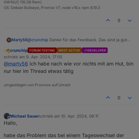
HW:NUC (16 GB Ram)
OS: Debian Bullseye, Promox V7, node v16.x npm 8.19.3
0
Marty56
@
crunchip
Danke für das Feedback. Das sind ja gute
M
Nachrichten.
crunchip
FORUM TESTING
MOST ACTIVE
DEVELOPER
Machst Du das selber, oder noch Dutchman?
Abwesend
schrieb am
9. Apr. 2024, 17:05
zuletzt editiert von
@
marty56
ich habe nach wie vor nichts mit am Hut, bin
nur hier im Thread etwas tätig
umgestiegen von Proxmox auf Unraid
0
Michael Sauer
schrieb am
10. Apr. 2024, 06:11
zuletzt editiert von
Offline
Hallo,
habe das Problem das bei einem Tageswechsel der