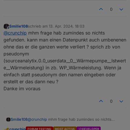
0
Smilie108
schrieb am
13. Apr. 2024, 18:03
zuletzt editiert von
Offline
@
crunchip
mhm frage hab zumindes so nichts
gefunden. kann man einen Datenpunkt auch umbenenen
ohne das er die ganzen werte verliert ? sprich zb von
pseudonym
(sourceanalytix.0.0_userdata__0__Wärmepumpe__Istwert
e__Wärmeleistung) in zb. WP_Wärmeleistung. Wenn ja
einfach statt pseudonym den namen eingeben oder
erstellt er das dann neu ?
Danke im voraus
0
Smilie108
@
crunchip
mhm frage hab zumindes so nichts
gefunden. kann man einen Datenpunkt auch
crunchip
FORUM TESTING
MOST ACTIVE
DEVELOPER