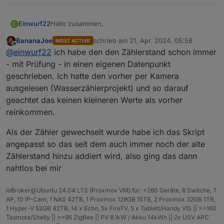
Hallo zusammen,
Einwurf22
E
BananaJoe
schrieb am
21. Apr. 2024, 05:58
MOST ACTIVE
was für möglichkeiten gibt es bei einem
zuletzt editiert von
Online
@
einwurf22
ich habe den den Zählerstand schon immer
Zählerwechsel, was muss genau angepasst
werden? Wenn die neuen Werte getrackert werden
LG
- mit Prüfung - in einen eigenen Datenpunkt
dann erscheinen negative Werte und negativer
geschrieben. Ich hatte den vorher per Kamera
Kostenverbrauch.
ausgelesen (Wasserzählerprojekt) und so darauf
geachtet das keinen kleineren Werte als vorher
reinkommen.
Als der Zähler gewechselt wurde habe ich das Skript
angepasst so das seit dem auch immer noch der alte
Zählerstand hinzu addiert wird, also ging das dann
nahtlos bei mir
ioBroker@Ubuntu 24.04 LTS (Proxmox VM) für: >260 Geräte, 6 Switche, 7
AP, 10 IP-Cam, 1 NAS 42TB, 1 Proxmox 128GB 15TB, 2 Proxmox 32GB 1TB,
1 Hyper-V 52GB 42TB, 14 x Echo, 5x FireTV, 5 x Tablett/Handy VIS || >=160
Tasmota/Shelly || >=95 ZigBee || PV 8.1kW / Akku 14kWh || 2x USV APC