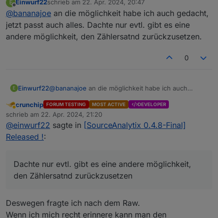
Einwurf22
schrieb am
22. Apr. 2024, 20:47
E
geschrieben. Ich hatte den vorher per Kamera
Als der Zähler gewechselt wurde habe ich das
zuletzt editiert von
Offline
@
bananajoe
an die möglichkeit habe ich auch gedacht,
ausgelesen (Wasserzählerprojekt) und so darauf
Skript angepasst so das seit dem auch immer noch
geachtet das keinen kleineren Werte als vorher
der alte Zählerstand hinzu addiert wird, also ging
jetzt passt auch alles. Dachte nur evtl. gibt es eine
reinkommen.
das dann nahtlos bei mir
andere möglichkeit, den Zählersatnd zurückzusetzen.
0
Einwurf22
@
bananajoe
an die möglichkeit habe ich auch
E
gedacht, jetzt passt auch alles. Dachte nur evtl. gibt
crunchip
FORUM TESTING
MOST ACTIVE
DEVELOPER
es eine andere möglichkeit, den Zählersatnd
Abwesend
schrieb am
22. Apr. 2024, 21:20
zurückzusetzen.
zuletzt editiert von
@
einwurf22
sagte in
[SourceAnalytix 0.4.8-Final]
Released !
:
Dachte nur evtl. gibt es eine andere möglichkeit,
den Zählersatnd zurückzusetzen
Deswegen fragte ich nach dem Raw.
Wenn ich mich recht erinnere kann man den