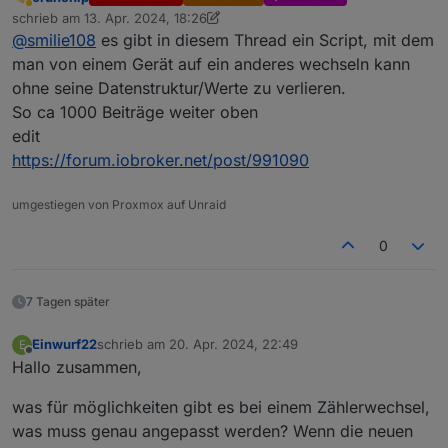
umbenenen ohne das er die ganzen werte verliert ?
Abwesend
schrieb am
13. Apr. 2024, 18:26
sprich zb von pseudonym
zuletzt editiert von crunchip
@
smilie108
es gibt in diesem Thread ein Script, mit dem
(sourceanalytix.0.0_userdata__0__Wärmepumpe__Istw
erte__Wärmeleistung) in zb. WP_Wärmeleistung.
man von einem Gerät auf ein anderes wechseln kann
Wenn ja einfach statt pseudonym den namen
ohne seine Datenstruktur/Werte zu verlieren.
eingeben oder erstellt er das dann neu ?
So ca 1000 Beiträge weiter oben
Danke im voraus
edit
https://forum.iobroker.net/post/991090
umgestiegen von Proxmox auf Unraid
0
7 Tagen später
Einwurf22
schrieb am
20. Apr. 2024, 22:49
E
zuletzt editiert von
Offline
Hallo zusammen,
was für möglichkeiten gibt es bei einem Zählerwechsel,
was muss genau angepasst werden? Wenn die neuen