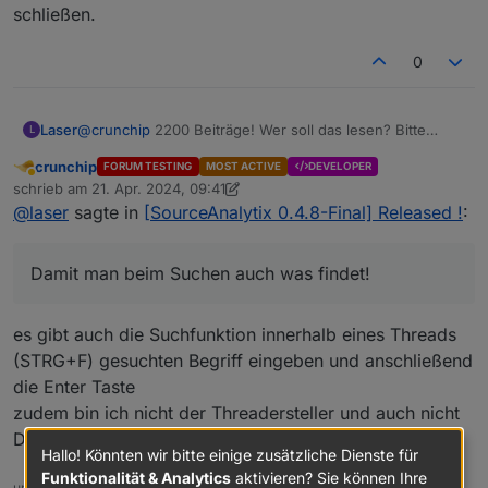
schließen.
0
Laser
@
crunchip
2200 Beiträge! Wer soll das lesen? Bitte
L
neue, aussagekräftige Beiträge aufmachen! Damit man
crunchip
FORUM TESTING
MOST ACTIVE
DEVELOPER
beim Suchen auch was findet! Oder diesen Beitrag
Abwesend
schrieb am
21. Apr. 2024, 09:41
schließen.
zuletzt editiert von crunchip
@
laser
sagte in
[SourceAnalytix 0.4.8-Final] Released !
:
Damit man beim Suchen auch was findet!
es gibt auch die Suchfunktion innerhalb eines Threads
(STRG+F) gesuchten Begriff eingeben und anschließend
die Enter Taste
zudem bin ich nicht der Threadersteller und auch nicht
DEV dieses Adapters
Hallo! Könnten wir bitte einige zusätzliche Dienste für
Funktionalität & Analytics
aktivieren? Sie können Ihre
umgestiegen von Proxmox auf Unraid