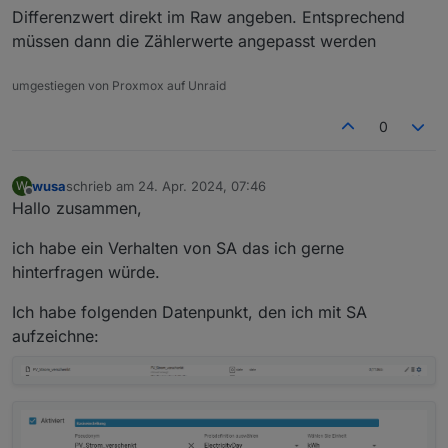
Differenzwert direkt im Raw angeben. Entsprechend
müssen dann die Zählerwerte angepasst werden
umgestiegen von Proxmox auf Unraid
0
wusa
schrieb am
24. Apr. 2024, 07:46
W
zuletzt editiert von
Offline
Hallo zusammen,
ich habe ein Verhalten von SA das ich gerne
hinterfragen würde.
Ich habe folgenden Datenpunkt, den ich mit SA
aufzeichne: