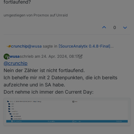
fortlaufend?
genommen und neu gesetzt.
allerdings -0,005 an.
Jetzt wird allerdings wieder ein falscher Wert angezeigt.
Wie kommt so etwas zustande und wie kann ich das
Danke
ändern?
umgestiegen von Proxmox auf Unraid
0
@
wusa
sagte in
[SourceAnalytix 0.4.8-Final]
crunchip
Released !
:
wusa
schrieb am
24. Apr. 2024, 08:17
W
zuletzt editiert von wusa
Offline
@
crunchip
Den Wert den ich aufzeichne zeigt 0,11365 an
Nein der Zähler ist nicht fortlaufend.
Ich behelfe mir mit 2 Datenpunkten, die ich bereits
was ist das für ein Datenpunkt? ist dieser Zähler
fortlaufend?
aufzeichne und in SA habe.
Dort nehme ich immer den Current Day: