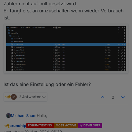
Zähler nicht auf null gesetzt wird.
Er fängt erst an umzuschalten wenn wieder Verbrauch
ist.
Ist das eine Einstellung oder ein Fehler?
M
2 Antworten
0
Hallo,
Michael Sauer
crunchip
FORUM TESTING
MOST ACTIVE
DEVELOPER
habe das Problem das bei einem Tageswechsel
Abwesend
schrieb am
10. Apr. 2024, 06:39