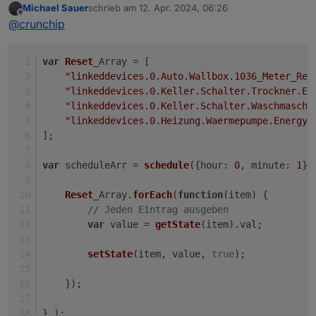
Michael Sauer
schrieb am
12. Apr. 2024, 06:26
zuletzt editiert von
Offline
Ist das eine Einstellung oder ein Fehler?
@
crunchip
Weder noch, wenn keine Daten kommen, kann auch
var
Reset
_Array = [
nichts gerechnet werden.
"linkeddevices.0.Auto.Wallbox.1036_Meter_Rea
Alternativ kannst du den DP z. B. Mittels Script
"linkeddevices.0.Keller.Schalter.Trockner.En
beschreiben, so dass er aktualisiert.
"linkeddevices.0.Keller.Schalter.Waschmaschi
Problem ist bekannt und auch schon mehrmals hier
"linkeddevices.0.Heizung.Waermepumpe.Energy"
behandelt worden
];
var
 scheduleArr = 
schedule
({
hour
: 
0
, 
minute
: 
1
},
Reset
_Array.
forEach
(
function
(
item
) {
// Jeden Eintrag ausgeben
var
 value = 
getState
(item).
val
;
setState
(item, value, 
true
);
    });
} );