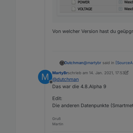
Von welcher Version hast du geüpg
@
martybr
said in
[SourceAn
Dutchman
MartyBr
schrieb am
14. Jan. 2021, 17:53
M
zuletzt editiert von MartyBr
@
dutchman
@
Dutchman
Offline
Das war die 4.8.Alpha 9
Von welcher Version hast
Installation auf die 12-V
Edit:
sourceanalytix.0	2
Die anderen Datenpunkte (Smartmet
sourceanalytix.0	2
Gruß
Der Autor ist ein Homem
Martin