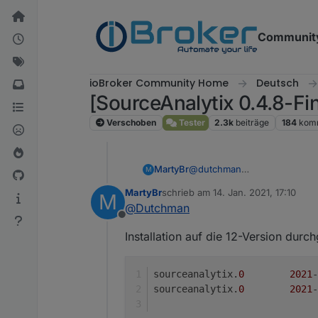
Weiter zum Inhalt
Communit
ioBroker Community Home
Deutsch
[SourceAnalytix 0.4.8-Fin
Verschoben
Tester
2.3k
beiträge
184
kom
MartyBr
@
dutchman
M
Sorry die späte Antwort. Ich 
MartyBr
schrieb am
14. Jan. 2021, 17:10
M
Ich spiele jetzt mal die neue 
zuletzt editiert von
@
Dutchman
Offline
Installation auf die 12-Version durch
sourceanalytix.
0
2021
-
sourceanalytix.
0
2021
-