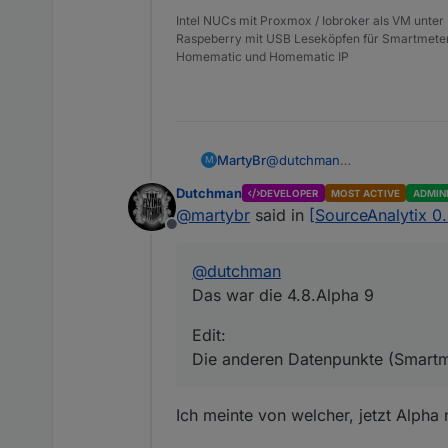
Intel NUCs mit Proxmox / Iobroker als VM unter
Raspeberry mit USB Leseköpfen für Smartmete
Homematic und Homematic IP
@
dutchman
MartyBr
M
Das war die 4.8.Alpha 9
Dutchman
DEVELOPER
MOST ACTIVE
ADMIN
Edit:
@
martybr
said in
[SourceAnalytix 0
Die anderen Datenpunkte (Sm
Offline
@
dutchman
Das war die 4.8.Alpha 9
Edit:
Die anderen Datenpunkte (Smartm
Ich meinte von welcher, jetzt Alpha