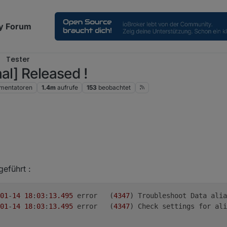
y Forum
Tester
al] Released !
mentatoren
1.4m
aufrufe
153
beobachtet
hatte eine Meetings laufen.
Version ein und berichte gleich.
geführt :
01
-
14
18
:
03
:
13.495
	error	(
4347
) Troubleshoot Data alia
01
-
14
18
:
03
:
13.495
	error	(
4347
) Check settings for ali