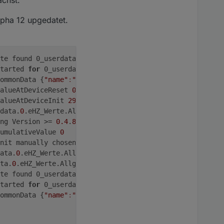
lpha 12 upgedatet.
te found 0_userdata.
0
.eHZ_Werte.Allgemein.Bezug calling 
tarted 
for
 0_userdata.
0
.eHZ_Werte.Allgemein.Bezug
ommonData {
"name"
:
"Bezug"
,
"role"
:
""
,
"type"
:
"number"
,
"des
alueAtDeviceReset 
0
alueAtDeviceInit 
2964.747
data.
0
.eHZ_Werte.Allgemein.Bezug
ng Version >= 
0.4
.
8
-alpha7 
:null
umulativeValue 
0
nit manually chosen 
"kWh"
ata.
0
.eHZ_Werte.Allgemein.Bezug ! Known init value : (
29
ta.
0
.eHZ_Werte.Allgemein.Bezug custom Data : {
"_id"
:
"0_u
te found 0_userdata.
0
.eHZ_Werte.Allgemein.Einspeisung ca
tarted 
for
 0_userdata.
0
.eHZ_Werte.Allgemein.Einspeisung
ommonData {
"name"
:
"Einspeisung"
,
"role"
:
""
,
"type"
:
"number