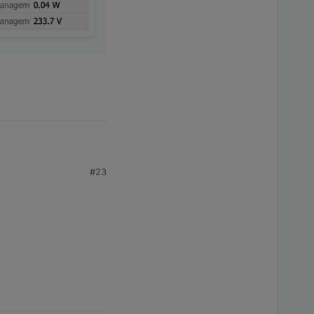
#23
alias.0.Verbrauch.Strom.HWR.Waschmaschine-ENERGY_COUNT
 alias.0.Verbrauch.Strom.HWR.Waschmaschine-ENERGY_COUN