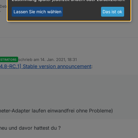
 Debian
Lassen Sie mich wählen
Das ist ok
r
schrieb am
14. Jan. 2021, 18:31
ISTRATORS
zuletzt editiert von
.4.8-RC.1] Stable version announcement
:
artmeter-Adapter laufen einwandfrei ohne Probleme)
eter-Adapter laufen einwandfrei ohne Probleme)
 neu und davor hattest du ?