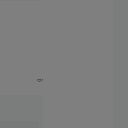
#22
s.0.Verbrauch.Strom.HWR.Waschmaschine-ENERGY_COUNTER c
as.0.Verbrauch.Strom.HWR.Waschmaschine-ENERGY_COUNTER 