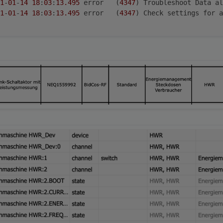
1
-
01
-
14
18
:
03
:
13.495
	error	(
4347
) Troubleshoot Data al
1
-
01
-
14
18
:
03
:
13.495
	error	(
4347
) Check settings for a