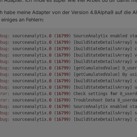
Ich habe meine Adapter von der Version 4.8Alpha9 auf die A
einiges an Fehlern:
bug:
 sourceanalytix.
0
 (
16799
) SourceAnalytix enabled sta
bug:
 sourceanalytix.
0
 (
16799
) [buildStateDetailsArray] s
bug:
 sourceanalytix.
0
 (
16799
) [buildStateDetailsArray] c
bug:
 sourceanalytix.
0
 (
16799
) [buildStateDetailsArray] v
bug:
 sourceanalytix.
0
 (
16799
) [buildStateDetailsArray] v
bug:
 sourceanalytix.
0
 (
16799
) [getCumulatedValue] 0_user
bug:
 sourceanalytix.
0
 (
16799
) [getCumulatedValue] By usi
bug:
 sourceanalytix.
0
 (
16799
) [buildStateDetailsArray] c
bug:
 sourceanalytix.
0
 (
16799
) [buildStateDetailsArray] u
ror:
 sourceanalytix.
0
 (
16799
) Check settings 
for
 0_userd
ror:
 sourceanalytix.
0
 (
16799
) Troubleshoot Data 0_userda
bug:
 sourceanalytix.
0
 (
16799
) SourceAnalytix enabled sta
bug:
 sourceanalytix.
0
 (
16799
) [buildStateDetailsArray] s
bug:
 sourceanalytix.
0
 (
16799
) [buildStateDetailsArray] c