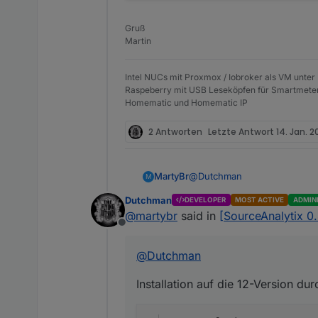
Gruß
Martin
Intel NUCs mit Proxmox / Iobroker als VM unter
Raspeberry mit USB Leseköpfen für Smartmete
Homematic und Homematic IP
2 Antworten
Letzte Antwort
14. Jan. 20
@
Dutchman
MartyBr
M
Dutchman
DEVELOPER
MOST ACTIVE
ADMIN
Installation auf die 12-Versio
@
martybr
said in
[SourceAnalytix 0
Offline
sourceanalytix.0	2021-
sourceanalytix.0	2021-
@
Dutchman
Der Autor ist ein Homematic:
Installation auf die 12-Version dur