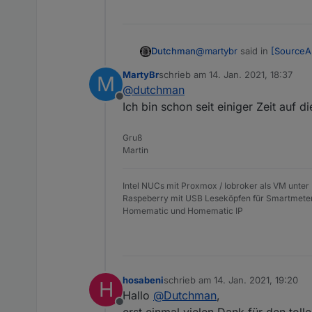
@
martybr
said in
[SourceAn
Dutchman
MartyBr
schrieb am
14. Jan. 2021, 18:37
M
zuletzt editiert von
@
dutchman
@
dutchman
Offline
Das war die 4.8.Alpha 9
Ich bin schon seit einiger Zeit auf d
Ich meinte von welcher, je
Edit:
Gruß
Die anderen Datenpunkt
Martin
Intel NUCs mit Proxmox / Iobroker als VM unter
Raspeberry mit USB Leseköpfen für Smartmete
Homematic und Homematic IP
hosabeni
schrieb am
14. Jan. 2021, 19:20
H
zuletzt editiert von
Hallo
@
Dutchman
,
Offline
erst einmal vielen Dank für den toll