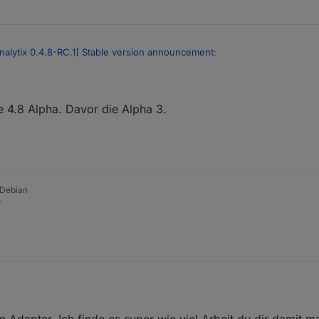
alytix 0.4.8-RC.1] Stable version announcement
:
ie 4.8 Alpha. Davor die Alpha 3.
tzt Alpha neu und davor hattest du ?
e (Smartmeter-Adapter laufen einwandfrei ohne Probleme)
 Debian
r
en Adapter. Ich finde es super wie viel Arbeit du dir damit m