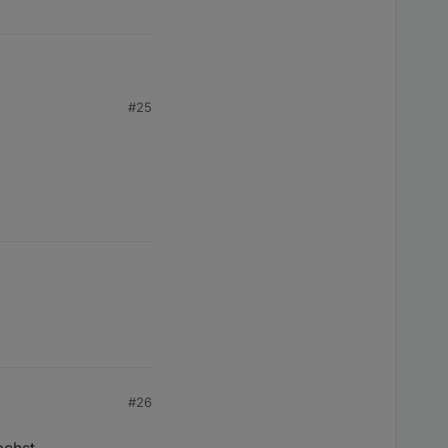
#25
#26
achst.