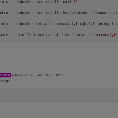
	info	iobroker npm-install: 
exit
12
error
	iobroker npm-install: host.iobroker Unknown pac
	info	iobroker install sourceanalytix@
0.4
.
14
using
 ins
	warn	startInstance cannot find adapter 
"sourceanalyti
g an einer IPv6 Einstellung in der Fritz Box, geht jetzt richtig. Die a
schrieb am
23. Dez. 2023, 13:11
ELOPER
ndet aber Sourceanalytix nicht.
zuletzt editiert von
e von
21.842	error	Cannot download and install adapter "sou
6:21.769	info	iobroker npm-install: exit 12

20.733	error	iobroker npm-install: host.iobroker Unkn
:17.702	info	iobroker install sourceanalytix@0.4.14