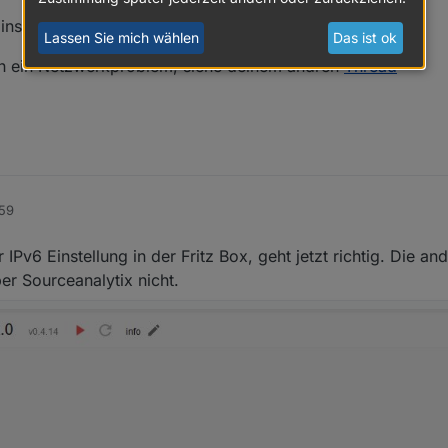
installiert, darum verstehe ich deine Aussage nicht ganz
Lassen Sie mich wählen
Das ist ok
ch ein Netzwerkproblem, siehe deinem andren
Thread
:59
Pv6 Einstellung in der Fritz Box, geht jetzt richtig. Die a
aber Sourceanalytix nicht.
tem auch nicht aufgelistet. Vermute mal, dass daher das Backup auch nic
installieren kann.