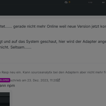
tet...... gerade nicht mehr Online weil neue Version jetzt 
gt und auf das System geschaut, hier wird der Adapter ange
cht. Seltsam......
n Rasp neu ein. Kann sourceanalytix bei den Adaptern aber nicht mehr 
schrieb am
23. Dez. 2023, 11:20
ELOPER
h ausgeschaltet...... gerade nicht mehr Online weil neue Version jetzt 
zuletzt editiert von crunchip
dann npm
Karte einlegt und auf das System geschaut, hier wird der Adapter ange
de nicht. Seltsam......