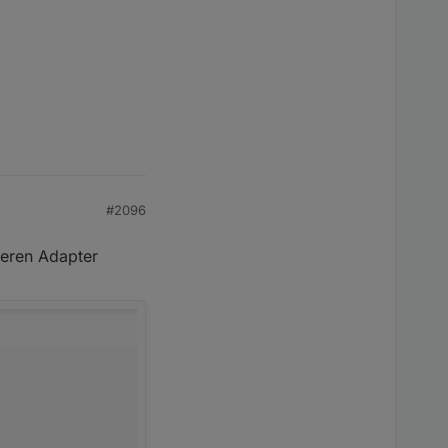
#2096
nderen Adapter
ht funktioniert, weil