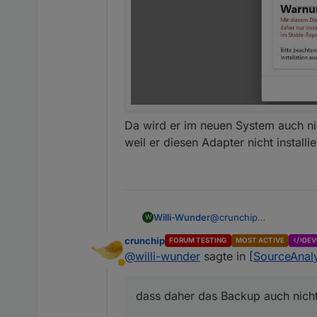
Da wird er im neuen System auch nic
weil er diesen Adapter nicht installi
Willi-Wunder
@
crunchip
W
crunchip
FORUM TESTING
MOST ACTIVE
DEV
@
willi-wunder
sagte in
[SourceAnaly
Abwesend
dass daher das Backup auch nicht 