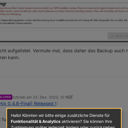
ht aufgelistet. Vermute mal, dass daher das Backup auch ni
eren kann.
schrieb am
23. Dez. 2023, 12:16
ELOPER
zuletzt editiert von crunchip
tix 0.4.8-Final] Released !
:
Hallo! Könnten wir bitte einige zusätzliche Dienste für
funktioniert,
Funktionalität & Analytics
aktivieren? Sie können Ihre
Zustimmung später jederzeit ändern oder zurückziehen.