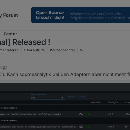
y Forum
Tester
al] Released !
mentatoren
1.4m
aufrufe
153
beobachtet
51
er
ein. Kann sourceanalytix bei den Adaptern aber nicht mehr 