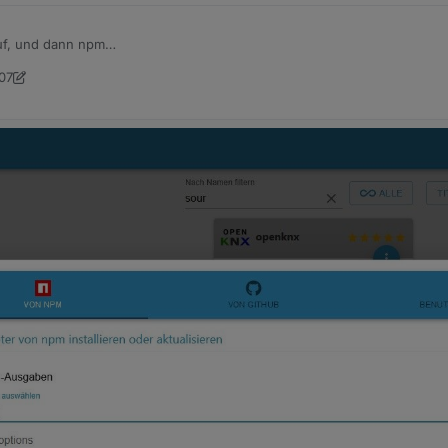
uf, und dann npm
:07
rceAnalytix 0.4.8-Final] Released !
:
er
 ich ihn gerade nicht. Seltsam......
er ist nicht im stable Repo vorhanden


months
