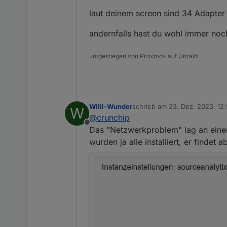
laut deinem screen sind 34 Adapter 
andernfalls hast du wohl immer no
umgestiegen von Proxmox auf Unraid
Willi-Wunder
schrieb am
23. Dez. 2023, 12
W
zuletzt editiert von
@
crunchip
Offline
Das "Netzwerkproblem" lag an einer I
wurden ja alle installiert, er findet 
Da wird er im neuen Sys
er diesen Adapter nicht 