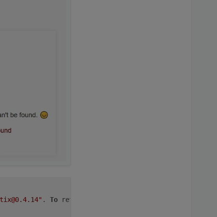
tix@0.4.14"
. 
To
 retry it disable/enable the adapter 
or
 r