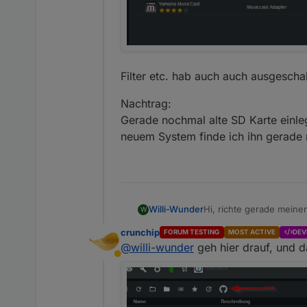
Filter etc. hab auch auch ausgeschal
Nachtrag:
Gerade nochmal alte SD Karte einle
neuem System finde ich ihn gerade ni
Hi, richte gerade meine
Willi-Wunder
W
crunchip
FORUM TESTING
MOST ACTIVE
DEV
Filter etc. hab auch auc
@
willi-wunder
geh hier drauf, und 
Abwesend
Nachtrag:
Gerade nochmal alte SD 
System finde ich ihn gera