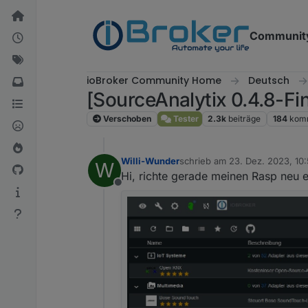
Weiter zum Inhalt
Communit
ioBroker Community Home
Deutsch
[SourceAnalytix 0.4.8-Fin
Verschoben
Tester
2.3k
beiträge
184
kom
Willi-Wunder
schrieb am
23. Dez. 2023, 10:
W
zuletzt editiert von Willi-Wund
Hi, richte gerade meinen Rasp neu 
Offline