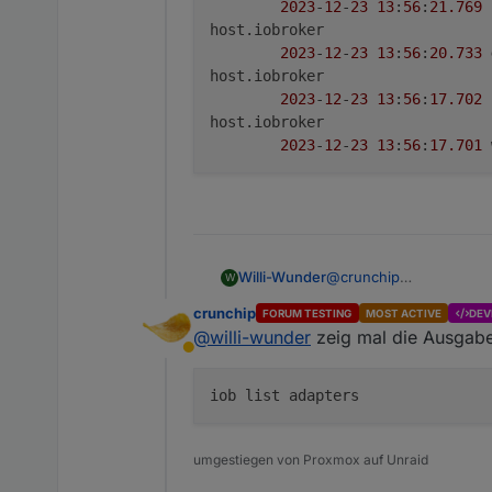
2023
-
12
-
23
13
:
56
:
21.769
host.iobroker

2023
-
12
-
23
13
:
56
:
20.733
host.iobroker

2023
-
12
-
23
13
:
56
:
17.702
host.iobroker

2023
-
12
-
23
13
:
56
:
17.701
@
crunchip
Willi-Wunder
W
Das "Netzwerkproblem" la
crunchip
FORUM TESTING
MOST ACTIVE
DEV
ja alle installiert, er fi
host.iobroker

@
willi-wunder
zeig mal die Ausgab
	2023-12-23 13:56:
Abwesend
host.iobroker

	2023-12-23 13:5
host.iobroker

	2023-12-23 13:56:
host.iobroker

umgestiegen von Proxmox auf Unraid
	2023-12-23 13:56
host.iobroker
