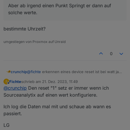
Aber ab irgend einen Punkt Springt er dann auf
solche werte.
bestimmte Uhrzeit?
umgestiegen von Proxmox auf Unraid
0
Aber ab irgend einen Punkt Springt er dann auf solche
@
fichte
erkennen eines device reset ist bei watt ja
crunchip
werte.
Habe via History die Daten mit gelogt um zu schauen ob
schon mal unnötig
Fichte
schrieb am
21. Dez. 2023, 11:49
F
es nicht an Utopischen leistungswerten liegt, aber da ist
@
fichte
sagte in
[SourceAnalytix 0.4.8-Final]
zuletzt editiert von
Offline
@
crunchip
Den reset "1" setz er immer wenn ich
alles Super und nie ein wert Über 12000 Watt.
Habe noch andere Geräte wie EM3 und Gosund etc.
Released !
:
und dort funktioniert alles super.
Sourceanalytix auf einen wert konfiguriere.
Aber ab irgend einen Punkt Springt er dann auf
Hat oder hatte jemand schon das selbe Problem
solche werte.
und/oder gibt es hier eine Lösung.?
Ich log die Daten mal mit und schaue ab wann es
bestimmte Uhrzeit?
Liebe Grüße
passiert.
LG