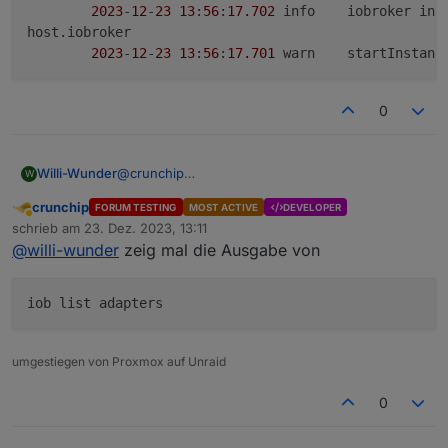
2023
-
12
-
23
13
:
56
:
17.702
	info	iobroker
host.iobroker

2023
-
12
-
23
13
:
56
:
17.701
	warn	startIns
0
@
crunchip
Willi-Wunder
W
Das "Netzwerkproblem" lag an einer IPv6
crunchip
FORUM TESTING
MOST ACTIVE
DEVELOPER
Einstellung in der Fritz Box, geht jetzt richtig. Die
host.iobroker

Abwesend
schrieb am
23. Dez. 2023, 13:11
anderen Adapter wurden ja alle installiert, er
	2023-12-23 13:56:21.842	error	Cannot d
zuletzt editiert von
@
willi-wunder
zeig mal die Ausgabe von
findet aber Sourceanalytix nicht.
host.iobroker

	2023-12-23 13:56:21.769	info	iobro
host.iobroker

	2023-12-23 13:56:20.733	error	iobroker
host.iobroker

	2023-12-23 13:56:17.702	info	iobroke
umgestiegen von Proxmox auf Unraid
host.iobroker

0