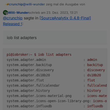
@
willi-wunder
zeig mal die Ausgabe von
crunchip
Willi-Wunder
schrieb am
23. Dez. 2023, 13:21
W
zuletzt editiert von
Offline
@
crunchip
sagte in
[SourceAnalytix 0.4.8-Final]
Released !
:
iob list adapters
pi@iobroker:~
$
iob
list
adapters
system.adapter.admin                   :
admin
system.adapter.backitup                :
backitup
system.adapter.discovery               :
discovery
system.adapter.ds18b20                 :
ds18b20
system.adapter.flot                    :
flot
system.adapter.fullcalendar            :
fullcalenda
system.adapter.history                 :
history
system.adapter.icons-material-png      :
icons-mater
system.adapter.icons-open-icon-library-png:
icons-op
system.adapter.influxdb                :
influxdb