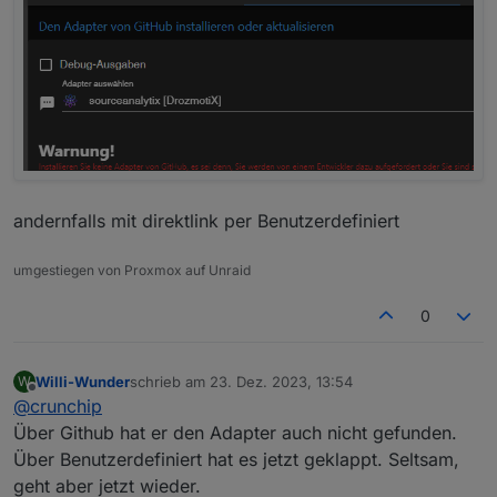
andernfalls mit direktlink per Benutzerdefiniert
umgestiegen von Proxmox auf Unraid
0
Willi-Wunder
schrieb am
23. Dez. 2023, 13:54
W
zuletzt editiert von
Offline
@
crunchip
Über Github hat er den Adapter auch nicht gefunden.
Über Benutzerdefiniert hat es jetzt geklappt. Seltsam,
geht aber jetzt wieder.