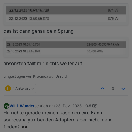
das ist dann genau dein Sprung
ansonsten fällt mir nichts weiter auf
Und im Log selbst ist in der Zeit nichts drin:
umgestiegen von Proxmox auf Unraid
F
1 Antwort
0
Willi-Wunder
schrieb am
23. Dez. 2023, 10:51
W
zuletzt editiert von Willi-Wunder
Also ich kann nicht sehen das es aus irgend einen
Offline
Hi, richte gerade meinen Rasp neu ein. Kann
GRund den Wert so in die Höhe schnellen lässt.
sourceanalytix bei den Adaptern aber nicht mehr
finden?