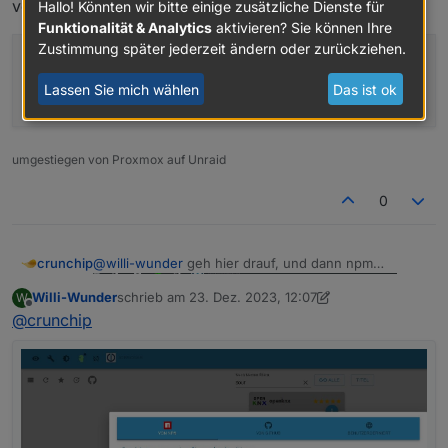
vorhanden
Hallo! Könnten wir bitte einige zusätzliche Dienste für
Funktionalität & Analytics
aktivieren? Sie können Ihre
Zustimmung später jederzeit ändern oder zurückziehen.
github:	0.4.15-alpha.1
latest:	0.4.14 for 22 months
Lassen Sie mich wählen
Das ist ok
stable:	-.-.-
umgestiegen von Proxmox auf Unraid
0
@
willi-wunder
geh hier drauf, und dann npm
crunchip
Willi-Wunder
schrieb am
23. Dez. 2023, 12:07
W
@
willi-wunder
sagte in
[SourceAnalytix 0.4.8-Final]
zuletzt editiert von Willi-Wunder
Offline
@
crunchip
Released !
:
nur im neuem System finde ich ihn gerade nicht.
Seltsam......
ist es nicht, denn der Adapter ist nicht im stable Repo
vorhanden
github:	0.4.15-alpha.1
