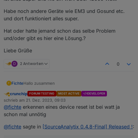
Habe noch andere Geräte wie EM3 und Gosund etc.
und dort funktioniert alles super.
Hat oder hatte jemand schon das selbe Problem
und/oder gibt es hier eine Lösung.?
Liebe Grüße
D
2 Antworten
0
Hallo zusammen
Fichte
F
crunchip
FORUM TESTING
MOST ACTIVE
DEVELOPER
Ich lese einen Stromzähler via SML Tasmota aus (Watt).
Abwesend
schrieb am
21. Dez. 2023, 09:03
Ab einen gewissen Punkt Springt Sourceanalytix um
zuletzt editiert von
@
fichte
erkennen eines device reset ist bei watt ja
und schreibt Utopische werte
schon mal unnötig
Ich hab die schon die Werte gelöscht und auch die
@
fichte
sagte in
[SourceAnalytix 0.4.8-Final] Released !
:
einstellung dazu noch einmal komplett neu gemacht.