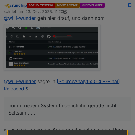
sourceanalytix bei den Adaptern aber nicht mehr
crunchip
FORUM TESTING
MOST ACTIVE
DEVELOPER
finden?
Filter etc. hab auch auch ausgeschaltet......
Abwesend
schrieb am
23. Dez. 2023, 11:20
gerade nicht mehr Online weil neue Version jetzt
zuletzt editiert von crunchip
@
willi-wunder
geh hier drauf, und dann npm
kommt?
Nachtrag:
Gerade nochmal alte SD Karte einlegt und auf das
System geschaut, hier wird der Adapter
angezeigt, nur im neuem System finde ich ihn
gerade nicht. Seltsam......
@
willi-wunder
sagte in
[SourceAnalytix 0.4.8-Final]
Released !
:
nur im neuem System finde ich ihn gerade nicht.
Seltsam......
ist es nicht, denn der Adapter ist nicht im stable Repo