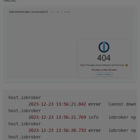
host.iobroker

2023
-
12
-
23
13
:
56
:
21.842
error
	Cannot downl
host.iobroker

2023
-
12
-
23
13
:
56
:
21.769
	info	iobroker n
host.iobroker

2023
-
12
-
23
13
:
56
:
20.733
error
	iobroker np
host.iobroker
