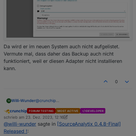
latest:	0.4.14 for 22 months

Da wird er im neuen System auch nicht aufgelistet.
Vermute mal, dass daher das Backup auch nicht
funktioniert, weil er diesen Adapter nicht installieren
kann.
0
Willi-Wunder
@
crunchip
W
crunchip
FORUM TESTING
MOST ACTIVE
DEVELOPER
Abwesend
schrieb am
23. Dez. 2023, 12:16
zuletzt editiert von crunchip
@
willi-wunder
sagte in
[SourceAnalytix 0.4.8-Final]
Released !
: