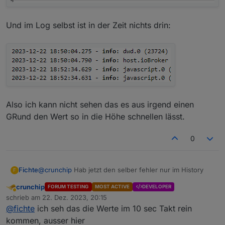
Und im Log selbst ist in der Zeit nichts drin:
Also ich kann nicht sehen das es aus irgend einen
GRund den Wert so in die Höhe schnellen lässt.
0
@
crunchip
Hab jetzt den selber fehler nur im History
Fichte
F
crunchip
FORUM TESTING
MOST ACTIVE
DEVELOPER
Das ist der LOG (History) aus Sourceanalytix:
Abwesend
schrieb am
22. Dez. 2023, 20:15
zuletzt editiert von
@
fichte
ich seh das die Werte im 10 sec Takt rein
und hier ist der LOG (History) aus dem Datenpunkt den
ich lese:
kommen, ausser hier