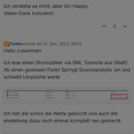
Ich verstehe es nicht, aber bin Happy.
Vielen Dank trotzdem!
0
Fichte
schrieb am
21. Dez. 2023, 06:52
F
zuletzt editiert von
Offline
Hallo zusammen
Ich lese einen Stromzähler via SML Tasmota aus (Watt).
Ab einen gewissen Punkt Springt Sourceanalytix um und
schreibt Utopische werte
Ich hab die schon die Werte gelöscht und auch die
einstellung dazu noch einmal komplett neu gemacht.