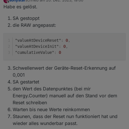
sonystar
schrieb am
20. Dez. 2023, 19:00
S
zuletzt editiert von
Offline
Habe es gelöst.
SA gestoppt
die RAW angepasst:
"valueAtDeviceReset"
:
0
,
"valueAtDeviceInit"
:
0
,
"cumulativeValue"
:
0
Schwellenwert der Geräte-Reset-Erkennung auf
0,001
SA gestartet
den Wert des Datenpunktes (bei mir
Energy.Counter) manuell auf den Stand vor dem
Reset schreiben
Warten bis neue Werte reinkommen
Staunen, dass der Reset nun funktioniert hat und
wieder alles wunderbar passt.