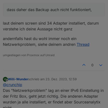
dass daher das Backup auch nicht funktioniert,
Da wird er im neuen System auch nicht
aufgelistet. Vermute mal, dass daher das Backup
laut deinem screen sind 34 Adapter installiert, darum
auch nicht funktioniert, weil er diesen Adapter
verstehe ich deine Aussage nicht ganz
nicht installieren kann.
andernfalls hast du wohl immer noch ein
Netzwerkproblem, siehe deinem andren
Thread
umgestiegen von Proxmox auf Unraid
0
Willi-Wunder
schrieb am
23. Dez. 2023, 12:59
W
zuletzt editiert von
Offline
@
crunchip
Das "Netzwerkproblem" lag an einer IPv6 Einstellung in
der Fritz Box, geht jetzt richtig. Die anderen Adapter
wurden ja alle installiert, er findet aber Sourceanalytix
nicht.