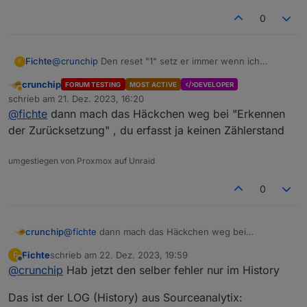
0
@
crunchip
Den reset "1" setz er immer wenn ich
Fichte
F
Sourceanalytix auf einen wert konfiguriere.
crunchip
FORUM TESTING
MOST ACTIVE
DEVELOPER
Ich log die Daten mal mit und schaue ab wann es
Abwesend
schrieb am
21. Dez. 2023, 16:20
passiert.
zuletzt editiert von
@
fichte
dann mach das Häckchen weg bei "Erkennen
LG
der Zurücksetzung" , du erfasst ja keinen Zählerstand
umgestiegen von Proxmox auf Unraid
0
crunchip
@
fichte
dann mach das Häckchen weg bei
"Erkennen der Zurücksetzung" , du erfasst ja keinen
Fichte
schrieb am
22. Dez. 2023, 19:59
F
Zählerstand
zuletzt editiert von
Offline
@
crunchip
Hab jetzt den selber fehler nur im History
Das ist der LOG (History) aus Sourceanalytix: