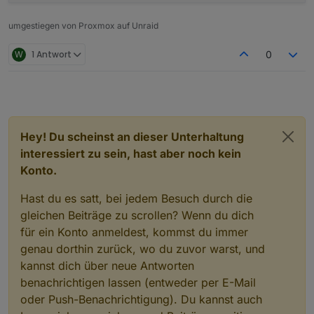
system.adapter.info                    : i
system.adapter.javascript              : j
umgestiegen von Proxmox auf Unraid
system.adapter.luxtronik1              : l
system.adapter.mqtt                    : m
W
1 Antwort
0
system.adapter.operating-hours         : o
system.adapter.rpi2                    : r
system.adapter.shelly                  : s
system.adapter.simple-api              : s
system.adapter.socketio                : s
system.adapter.sourceanalytix          : s
Hey! Du scheinst an dieser Unterhaltung
system.adapter.tahoma                  : t
system.adapter.telegram                : t
interessiert zu sein, hast aber noch kein
system.adapter.telegram-menu           : t
Konto.
system.adapter.text2command            : t
system.adapter.vis                     : v
Hast du es satt, bei jedem Besuch durch die
system.adapter.vis-bars                : v
gleichen Beiträge zu scrollen? Wenn du dich
system.adapter.vis-colorpicker         : v
system.adapter.vis-google-fonts        : v
für ein Konto anmeldest, kommst du immer
system.adapter.vis-history             : v
genau dorthin zurück, wo du zuvor warst, und
system.adapter.vis-hqwidgets           : v
kannst dich über neue Antworten
system.adapter.vis-inventwo            : v
benachrichtigen lassen (entweder per E-Mail
system.adapter.vis-jqui-mfd            : v
system.adapter.vis-materialdesign      : 
oder Push-Benachrichtigung). Du kannst auch
system.adapter.web                     : w