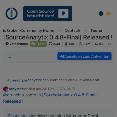
Weiter zum Inhalt
ioBroker Community Home
Deutsch
Tester
[SourceAnalytix 0.4.8-Final] Released !
Verschoben
Tester
2.3k
184
1.4m
153
Anmelden zum Antworten
@
sonystar
den Wert holt sich SA ja vom Gerät.
crunchip
sonystar
schrieb am
20. Dez. 2023, 18:37
S
Wie sehen die Startwerte zum Gerät aus?
zuletzt editiert von
Offline
@
crunchip
sagte in
[SourceAnalytix 0.4.8-Final]
Released !
:
@
sonystar
den Wert holt sich SA ja vom Gerät.