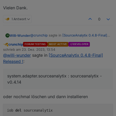
Vielen Dank.
1 Antwort
0
@
crunchip
sagte in
[SourceAnalytix 0.4.8-Final]
Willi-Wunder
W
Released !
:
crunchip
FORUM TESTING
MOST ACTIVE
DEVELOPER
Abwesend
iob list adapters
schrieb am
23. Dez. 2023, 13:54
zuletzt editiert von
@
willi-wunder
sagte in
[SourceAnalytix 0.4.8-Final]
Released !
:
pi@iobroker:~ $ iob list adapters

system.adapter.admin                   : a
system.adapter.backitup                : b
system.adapter.sourceanalytix : sourceanalytix -
system.adapter.discovery               : d
v0.4.14
system.adapter.ds18b20                 : d
system.adapter.flot                    : f
system.adapter.fullcalendar            : f
oder nochmal löschen und dann installieren
system.adapter.history                 : h
system.adapter.icons-material-png      : 
system.adapter.icons-open-icon-library-pn
iob
del
sourceanalytix
system.adapter.influxdb                : i