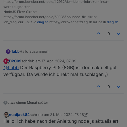
https://forum.iobroker.net/topic/42952/der-kleine-iobroker-linux-
<--- JS stacktrace --->

werkzeugkasten
NodeJS Fixer Skript:
FATAL ERROR: Reached heap limit Allocation fail
https://forum.iobroker.net/topic/68035/iob-node-fix-skript
iob_diag: curl -sLf -o
diag.sh
https://iobroker.net/diag.sh && bash
diag.sh
0
Hallo zusammen,
flubb
F
DPO99
schrieb am
17. Apr. 2024, 07:09
D
habe mein System seit langem auch mal wieder auf Stand
zuletzt editiert von
Offline
@
flubb
Der Raspberry PI 5 (8GB) ist doch aktuell gut
gebracht, nur leider kann ich nachdem ich jetzt node-js
und den js-controller geupdatet hab, keinerlei Adapter
Would you like to upgrade zigbee from @1.8.13 t
verfügbar. Da würde ich direkt mal zuschlagen ;)
mehr aktualisieren. Hier mal die aktuelle Fehlermeldung:
Update zigbee from @1.8.13 to @1.10.3

Ist mein Raspberry mit 1GB RAM das Problem? Schaut ja
NPM version: 10.5.0

0
nach einem Arbeitsspeicherproblem aus, oder? Gibt es
Installing iobroker.zigbee@1.10.3... (System cal
irgendein Workaround?
<--- Last few GCs --->

etwa einem Monat später
[2217:0x604ca00]   258911 ms: Mark-sweep 235.4 
madjack84
schrieb am
31. Mai 2024, 17:28
[2217:0x604ca00]   260629 ms: Mark-sweep 235.4 
zuletzt editiert von madjack84
Offline
Hello, ich habe nach der Anleitung node js aktualisiert