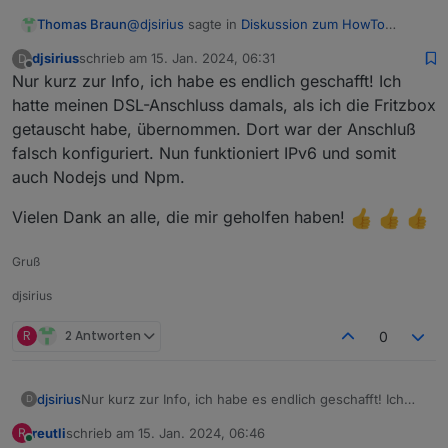
@
djsirius
sagte in
Diskussion zum HowTo
Thomas Braun
nodejs-Installation und upgrade
:
djsirius
schrieb am
15. Jan. 2024, 06:31
D
zuletzt editiert von
Offline
Nur kurz zur Info, ich habe es endlich geschafft! Ich
Auf Netcologne steht: Gut zu wissen: Hier
bei NetCologne erfolgt die Umstellung von
hatte meinen DSL-Anschluss damals, als ich die Fritzbox
Der Router muss aber dennoch richtig
IPv4 auf IPv6 für Sie selbstverständlich
getauscht habe, übernommen. Dort war der Anschluß
eingestellt sein/werden.
vollautomatisch.
falsch konfiguriert. Nun funktioniert IPv6 und somit
Ich vermute, auf Leihgeräten von NetCologne
Evtl. sieht NetCologne da auch die Fernwartung
ist das auch schon der Fall, wenn du da eigene
per TR-064 vor. Aber auch das müsste dann auf
auch Nodejs und Npm.
Hardware einsetzt musst du das machen.
der Fritzbox aktiv sein, damit das funktionieren
kann.
Vielen Dank an alle, die mir geholfen haben!
Gruß
djsirius
R
2 Antworten
0
Nur kurz zur Info, ich habe es endlich geschafft! Ich
djsirius
D
hatte meinen DSL-Anschluss damals, als ich die
reutli
schrieb am
15. Jan. 2024, 06:46
R
Fritzbox getauscht habe, übernommen. Dort war der
Vielen Dank an alle, die mir geholfen haben!
zuletzt editiert von
Online