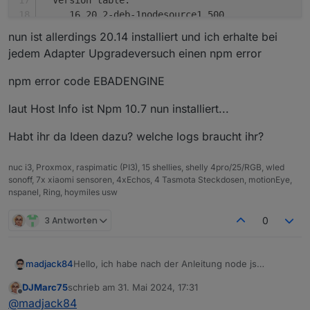
  Version table:
     16.20.2-deb-1nodesource1 500
        500 https://deb.nodesource.com/node_16.x
nun ist allerdings 20.14 installiert und ich erhalte bei
 *** 16.19.0-deb-1nodesource1 100
jedem Adapter Upgradeversuch einen npm error
        100 /var/lib/dpkg/status
     10.19.0~dfsg-3ubuntu1.6 500
npm error code EBADENGINE
        500 http://de.archive.ubuntu.com/ubuntu 
        500 http://de.archive.ubuntu.com/ubuntu 
laut Host Info ist Npm 10.7 nun installiert...
     10.19.0~dfsg-3ubuntu1 500
        500 http://de.archive.ubuntu.com/ubuntu 
Habt ihr da Ideen dazu? welche logs braucht ihr?
nuc i3, Proxmox, raspimatic (PI3), 15 shellies, shelly 4pro/25/RGB, wled
sonoff, 7x xiaomi sensoren, 4xEchos, 4 Tasmota Steckdosen, motionEye,
Nothing to 
do
 - Your installation is using the c
nspanel, Ring, hoymiles usw
You are running nodejs v16.19.0. Do you want to 
3 Antworten
0
Press <y> to 
continue
 or any other key to quit
Trying to fix your installation now. Please be p
Hello, ich habe nach der Anleitung node js
madjack84
aktualisiert
DJMarc75
schrieb am
31. Mai 2024, 17:31
iob nodejs-update
zuletzt editiert von
Offline
@
madjack84