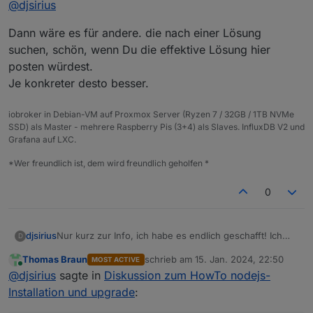
@
djsirius
Anschluß falsch konfiguriert. Nun funktioniert IPv6 und
somit auch Nodejs und Npm.
Dann wäre es für andere. die nach einer Lösung
suchen, schön, wenn Du die effektive Lösung hier
posten würdest.
Je konkreter desto besser.
iobroker in Debian-VM auf Proxmox Server (Ryzen 7 / 32GB / 1TB NVMe
SSD) als Master - mehrere Raspberry Pis (3+4) als Slaves. InfluxDB V2 und
Grafana auf LXC.
*Wer freundlich ist, dem wird freundlich geholfen *
0
Nur kurz zur Info, ich habe es endlich geschafft! Ich
djsirius
D
hatte meinen DSL-Anschluss damals, als ich die
Thomas Braun
schrieb am
15. Jan. 2024, 22:50
MOST ACTIVE
Fritzbox getauscht habe, übernommen. Dort war der
Vielen Dank an alle, die mir geholfen haben!
zuletzt editiert von
Online
@
djsirius
sagte in
Diskussion zum HowTo nodejs-
Anschluß falsch konfiguriert. Nun funktioniert IPv6 und
somit auch Nodejs und Npm.
Installation und upgrade
: