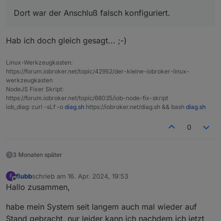
Dort war der Anschluß falsch konfiguriert.
Hab ich doch gleich gesagt... ;-)
Linux-Werkzeugkasten:
https://forum.iobroker.net/topic/42952/der-kleine-iobroker-linux-
werkzeugkasten
NodeJS Fixer Skript:
https://forum.iobroker.net/topic/68035/iob-node-fix-skript
iob_diag: curl -sLf -o
diag.sh
https://iobroker.net/diag.sh && bash
diag.sh
0
3 Monaten später
flubb
schrieb am
16. Apr. 2024, 19:53
F
zuletzt editiert von
Offline
Hallo zusammen,
habe mein System seit langem auch mal wieder auf
Stand gebracht, nur leider kann ich nachdem ich jetzt