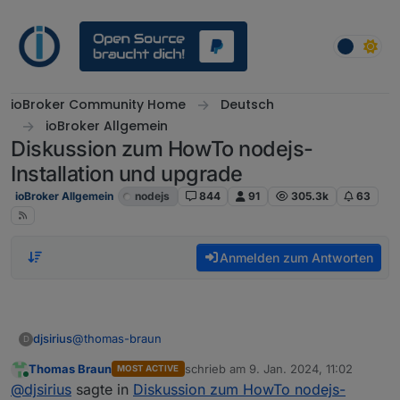
Weiter zum Inhalt
ioBroker Community Home
Deutsch
ioBroker Allgemein
Diskussion zum HowTo nodejs-
Installation und upgrade
ioBroker Allgemein
nodejs
844
91
305.3k
63
Anmelden zum Antworten
@
thomas-braun
djsirius
D
Thomas Braun
schrieb am
9. Jan. 2024, 11:02
MOST ACTIVE
Ich habe es jetzt so eingestellt:
zuletzt editiert von
Online
@
djsirius
sagte in
Diskussion zum HowTo nodejs-