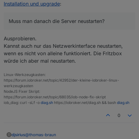
Installation und upgrade
:
Muss man danach die Server neustarten?
Ausprobieren.
Kannst auch nur das Netzwerkinterface neustarten,
wenn es nicht von alleine funktioniert. Die Fritzbox
würde ich aber mal neustarten.
Muss man danach die Server neustarten?
Linux-Werkzeugkasten:
https://forum.iobroker.net/topic/42952/der-kleine-iobroker-linux-
werkzeugkasten
NodeJS Fixer Skript:
https://forum.iobroker.net/topic/68035/iob-node-fix-skript
iob_diag: curl -sLf -o
diag.sh
https://iobroker.net/diag.sh && bash
diag.sh
0
@
thomas-braun
djsirius
D