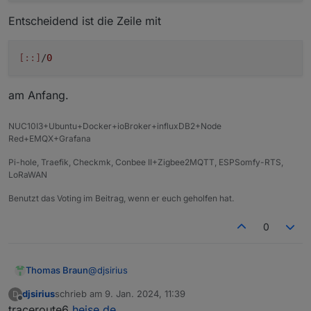
Address: 2606:4700::6810:323

Entscheidend ist die Zeile mit
Name:   registry.npmjs.org

Address: 2606:4700::6810:1922

Name:   registry.npmjs.org

[::]
/
0
Address: 2606:4700::6810:123

Name:   registry.npmjs.org

Address: 2606:4700::6810:223

am Anfang.
Name:   registry.npmjs.org

Address: 2606:4700::6810:1b22

NUC10I3+Ubuntu+Docker+ioBroker+influxDB2+Node
Name:   registry.npmjs.org

Red+EMQX+Grafana
Address: 2606:4700::6810:1e22

Name:   registry.npmjs.org

Pi-hole, Traefik, Checkmk, Conbee II+Zigbee2MQTT, ESPSomfy-RTS,
LoRaWAN
Benutzt das Voting im Beitrag, wenn er euch geholfen hat.
0
@
djsirius
Thomas Braun
djsirius
schrieb am
9. Jan. 2024, 11:39
D
Namensauflösung funktionert, das Routing
zuletzt editiert von
Offline
traceroute6
heise.de
klemmt noch.