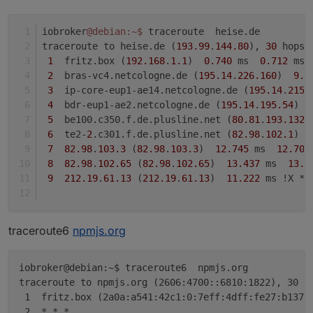
18  
* *
*

19  *
* *
20  
* *
*

iobroker
@debian
:~
$ 
traceroute  heise.de
21  *
* *
traceroute to heise.de (
193.99
.
144.80
), 
30
 hops 
22  
* *
*

1
  fritz.box (
192.168
.
1.1
)  
0.740
 ms  
0.712
 ms 
23  *
* *
2
  bras-vc4.netcologne.de (
195.14
.
226.160
)  
9.7
24  
* *
*

3
  ip-core-eup1-ae14.netcologne.de (
195.14
.
215.
25  *
* *
4
  bdr-eup1-ae2.netcologne.de (
195.14
.
195.54
)  
26  
* *
*

5
  be100.c350.f.de.plusline.net (
80.81
.
193.132
)
27  *
* *
6
  te2-
2
.c301.f.de.plusline.net (
82.98
.
102.1
)  
28  
* *
*

7
82.98
.
103.3
 (
82.98
.
103.3
)  
12.745
 ms  
12.704
29  *
* *
8
82.98
.
102.65
 (
82.98
.
102.65
)  
13.437
 ms  
13.8
30  
* *
*

9
212.19
.
61.13
 (
212.19
.
61.13
)  
11.222
 ms !X * 
traceroute6
npmjs.org
iobroker@debian:~$ traceroute6  npmjs.org

traceroute to npmjs.org (2606:4700::6810:1822), 30 ho
 1  fritz.box (2a0a:a541:42c1:0:7eff:4dff:fe27:b137) 
 2  
* *
*
