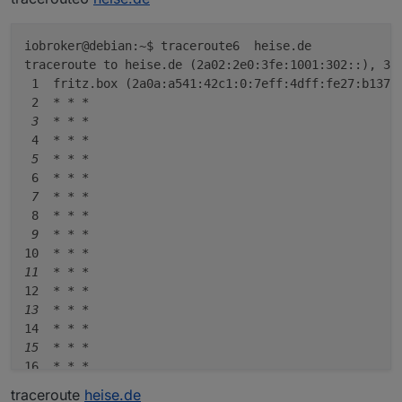
traceroute6  heise.de

traceroute  heise.de

iobroker@debian:~$ traceroute6  heise.de

sagt?
traceroute6  npmjs.org

traceroute to heise.de (2a02:2e0:3fe:1001:302::), 30 
 1  fritz.box (2a0a:a541:42c1:0:7eff:4dff:fe27:b137) 
 2  
* *
*

 3  *
* *
 4  
* *
*

 5  *
* *
 6  
* *
*

 7  *
* *
 8  
* *
*

 9  *
* *
10  
* *
*

11  *
* *
12  
* *
*

13  *
* *
14  
* *
*

15  *
* *
16  
* *
*

17  *
* *
traceroute
heise.de