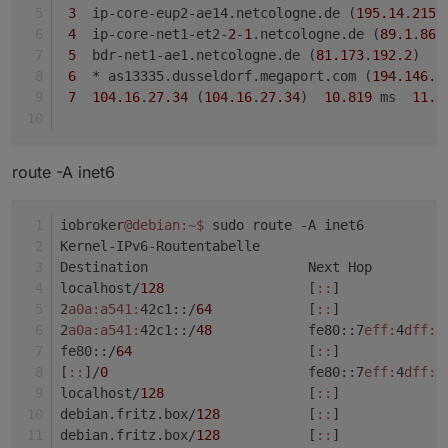
24  
* *
*

3
  ip-core-eup2-ae14.netcologne.de (
195.14
.
215.
25  *
* *
4
  ip-core-net1-et2-
2
-
1
.netcologne.de (
89.1
.
86.
26  
* *
*

5
  bdr-net1-ae1.netcologne.de (
81.173
.
192.2
)  
1
27  *
* *
6
  * as13335.dusseldorf.megaport.com (
194.146
.
1
28  
* *
*

7
104.16
.
27.34
 (
104.16
.
27.34
)  
10.819
 ms  
11.4
29  *
* *
30  
* *
route -A inet6
iobroker
@debian
:~
$ 
sudo route -A inet6
Kernel-IPv6-Routentabelle
Destination                    Next Hop         
localhost/
128
                  [
:
:
]             
2
a0a:
a541:
42c1::/
64
            [
:
:
]             
2
a0a:
a541:
42c1::/
48
            fe80::7
eff:
4
dff:
f
fe80::/
64
                      [
:
:
]             
[
:
:
]/
0
                         fe80::7
eff:
4
dff:
f
localhost/
128
                  [
:
:
]             
debian.fritz.box/
128
           [
:
:
]             
debian.fritz.box/
128
           [
:
:
]             