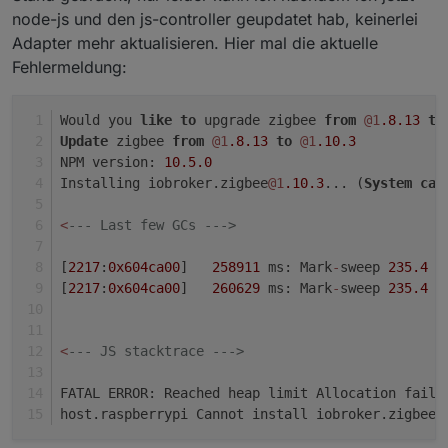
node-js und den js-controller geupdatet hab, keinerlei
Adapter mehr aktualisieren. Hier mal die aktuelle
Fehlermeldung:
Would you 
like
to
 upgrade zigbee 
from
@1
.8
.13
to
Update
 zigbee 
from
@1
.8
.13
to
@1
.10
.3
NPM version: 
10.5
.0
Installing iobroker.zigbee
@1
.10
.3
... (
System
cal
<
--- Last few GCs --->
[
2217
:
0x604ca00
]   
258911
 ms: Mark
-
sweep 
235.4
 (
[
2217
:
0x604ca00
]   
260629
 ms: Mark
-
sweep 
235.4
 (
<
--- JS stacktrace --->
FATAL ERROR: Reached heap limit Allocation faile
host.raspberrypi Cannot install iobroker.zigbee
@