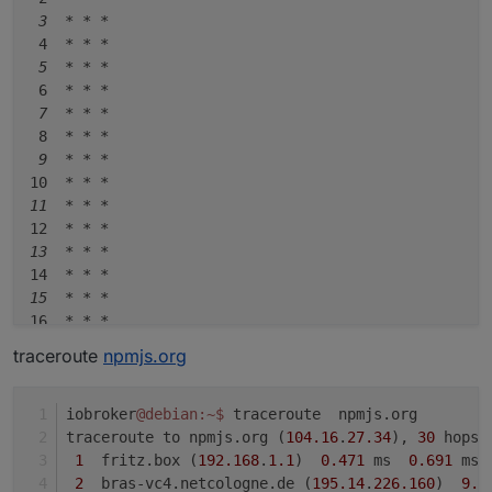
 3  *
* *
 4  
* *
*

 5  *
* *
 6  
* *
*

 7  *
* *
 8  
* *
*

 9  *
* *
10  
* *
*

11  *
* *
12  
* *
*

13  *
* *
14  
* *
*

15  *
* *
16  
* *
*

17  *
* *
traceroute
npmjs.org
18  
* *
*

19  *
* *
20  
* *
*

iobroker
@debian
:~
$ 
traceroute  npmjs.org
21  *
* *
traceroute to npmjs.org (
104.16
.
27.34
), 
30
 hops 
22  
* *
*

1
  fritz.box (
192.168
.
1.1
)  
0.471
 ms  
0.691
 ms 
23  *
* *
2
  bras-vc4.netcologne.de (
195.14
.
226.160
)  
9.7