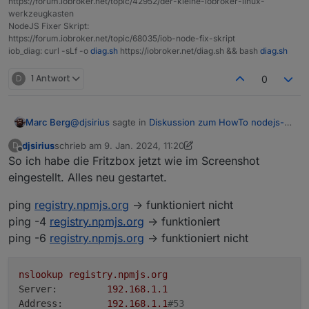
https://forum.iobroker.net/topic/42952/der-kleine-iobroker-linux-
werkzeugkasten
NodeJS Fixer Skript:
https://forum.iobroker.net/topic/68035/iob-node-fix-skript
iob_diag: curl -sLf -o
diag.sh
https://iobroker.net/diag.sh && bash
diag.sh
D
1 Antwort
0
@
djsirius
sagte in
Diskussion zum HowTo nodejs-
Marc Berg
Installation und upgrade
:
djsirius
schrieb am
9. Jan. 2024, 11:20
D
zuletzt editiert von djsirius
1. Sept. 2024, 12:21
Offline
So ich habe die Fritzbox jetzt wie im Screenshot
Wenn noch jemand eine Idee hat, bitte her
damit.
eingestellt. Alles neu gestartet.
mach mal auf master und slave jeweils:
ping
registry.npmjs.org
-> funktioniert nicht
ping registry.npmjs.org

ping -4
registry.npmjs.org
-> funktioniert
ping -4 registry.npmjs.org

ping -6
registry.npmjs.org
-> funktioniert nicht
nslookup
registry.npmjs.org
Server:
192.168
.1
.1
Address:
192.168
.1
.1
#53