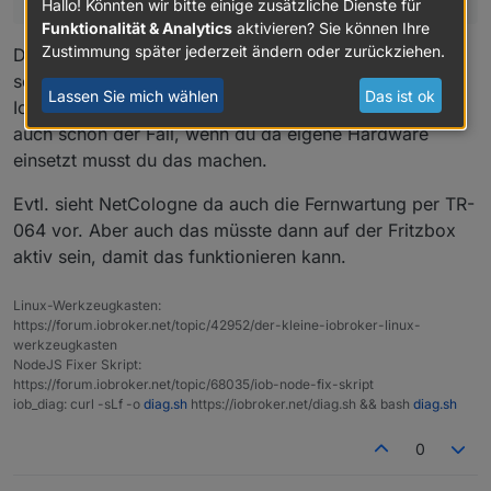
Hallo! Könnten wir bitte einige zusätzliche Dienste für
Funktionalität & Analytics
aktivieren? Sie können Ihre
Zustimmung später jederzeit ändern oder zurückziehen.
Der Router muss aber dennoch richtig eingestellt
sein/werden.
Lassen Sie mich wählen
Das ist ok
Ich vermute, auf Leihgeräten von NetCologne ist das
auch schon der Fall, wenn du da eigene Hardware
einsetzt musst du das machen.
Evtl. sieht NetCologne da auch die Fernwartung per TR-
064 vor. Aber auch das müsste dann auf der Fritzbox
aktiv sein, damit das funktionieren kann.
Linux-Werkzeugkasten:
https://forum.iobroker.net/topic/42952/der-kleine-iobroker-linux-
werkzeugkasten
NodeJS Fixer Skript:
https://forum.iobroker.net/topic/68035/iob-node-fix-skript
iob_diag: curl -sLf -o
diag.sh
https://iobroker.net/diag.sh && bash
diag.sh
0