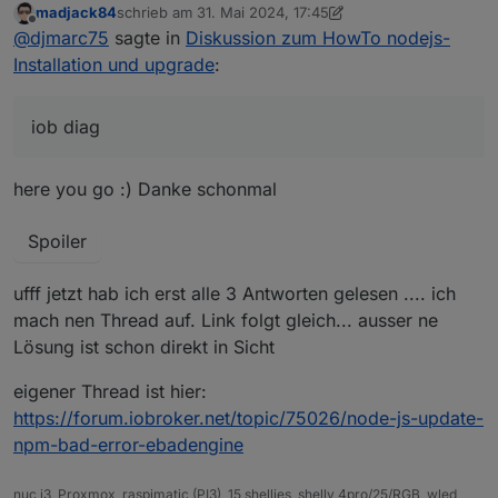
madjack84
schrieb am
31. Mai 2024, 17:45
  Candidate: 16.20.2-deb-1nodesource1

zuletzt editiert von madjack84
Offline
@
djmarc75
sagte in
Diskussion zum HowTo nodejs-
  Version table:

zeigen
Installation und upgrade
:
     16.20.2-deb-1nodesource1 500

        500 https://deb.nodesource.com/node
 *** 16.19.0-deb-1nodesource1 100

iob diag
        100 /var/lib/dpkg/status

     10.19.0~dfsg-3ubuntu1.6 500

        500 http://de.archive.ubuntu.com/ub
here you go :) Danke schonmal
        500 http://de.archive.ubuntu.com/ub
     10.19.0~dfsg-3ubuntu1 500

        500 http://de.archive.ubuntu.com/ub
Spoiler
ufff jetzt hab ich erst alle 3 Antworten gelesen .... ich
Nothing to do - Your installation is using 
mach nen Thread auf. Link folgt gleich... ausser ne
Lösung ist schon direkt in Sicht
You are running nodejs v16.19.0. Do you wan
eigener Thread ist hier:
Press <y> to continue or any other key to q
https://forum.iobroker.net/topic/75026/node-js-update-
npm-bad-error-ebadengine
nuc i3, Proxmox, raspimatic (PI3), 15 shellies, shelly 4pro/25/RGB, wled