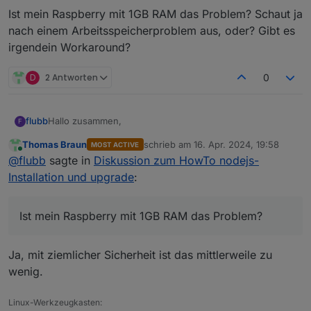
Ist mein Raspberry mit 1GB RAM das Problem? Schaut ja
nach einem Arbeitsspeicherproblem aus, oder? Gibt es
irgendein Workaround?
D
2 Antworten
0
Hallo zusammen,
flubb
F
Thomas Braun
schrieb am
16. Apr. 2024, 19:58
MOST ACTIVE
habe mein System seit langem auch mal wieder auf Stand
zuletzt editiert von
Online
@
flubb
sagte in
Diskussion zum HowTo nodejs-
gebracht, nur leider kann ich nachdem ich jetzt node-js
und den js-controller geupdatet hab, keinerlei Adapter
Would you like to upgrade zigbee from @1.8.13 t
Installation und upgrade
:
mehr aktualisieren. Hier mal die aktuelle Fehlermeldung:
Update zigbee from @1.8.13 to @1.10.3

Ist mein Raspberry mit 1GB RAM das Problem? Schaut ja
NPM version: 10.5.0

nach einem Arbeitsspeicherproblem aus, oder? Gibt es
Ist mein Raspberry mit 1GB RAM das Problem?
Installing iobroker.zigbee@1.10.3... (System cal
irgendein Workaround?
<--- Last few GCs --->

Ja, mit ziemlicher Sicherheit ist das mittlerweile zu
[2217:0x604ca00]   258911 ms: Mark-sweep 235.4 
wenig.
[2217:0x604ca00]   260629 ms: Mark-sweep 235.4 
Linux-Werkzeugkasten: