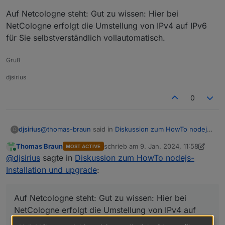
24  * * *

Auf Netcologne steht: Gut zu wissen: Hier bei
25  * * *

NetCologne erfolgt die Umstellung von IPv4 auf IPv6
26  * * *

27  * * *

für Sie selbstverständlich vollautomatisch.
28  * * *

29  * * *

Gruß
djsirius
0
@
thomas-braun
said in
Diskussion zum HowTo nodejs-
djsirius
D
Installation und upgrade
:
Thomas Braun
schrieb am
9. Jan. 2024, 11:58
MOST ACTIVE
zuletzt editiert von Thomas Braun
1. S
Online
Quelle:
@
djsirius
sagte in
Diskussion zum HowTo nodejs-
https://www.netcologne.de/privatkunden/hilfe/eig
Installation und upgrade
:
Wenn man danach geht dann schon, oder?
enen-router-einrichten/vdsl/
Deine Fritzbox war/ist also falsch eingestellt.
Auf Netcologne steht: Gut zu wissen: Hier bei
Auf Netcologne steht: Gut zu wissen: Hier bei
NetCologne erfolgt die Umstellung von IPv4 auf IPv6
NetCologne erfolgt die Umstellung von IPv4 auf
für Sie selbstverständlich vollautomatisch.
IPv6 für Sie selbstverständlich vollautomatisch.