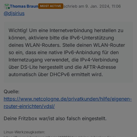
Thomas Braun
schrieb am
9. Jan. 2024, 11:06
MOST ACTIVE
Ich habe es jetzt so eingestellt:
zuletzt editiert von
Online
@
djsirius
Wichtig! Um eine Internetverbindung herstellen zu
können, aktiviere bitte die IPv6-Unterstützung
deines WLAN-Routers. Stelle deinen WLAN-Router
so ein, dass eine native IPv6-Anbindung für den
Internetzugang verwendet, die IPv4-Verbindung
über DS-Lite hergestellt und die AFTR-Adresse
automatisch über DHCPv6 ermittelt wird.
Muss man danach die Server neustarten?
Quelle:
https://www.netcologne.de/privatkunden/hilfe/eigenen-
router-einrichten/vdsl/
Deine Fritzbox war/ist also falsch eingestellt.
Linux-Werkzeugkasten: