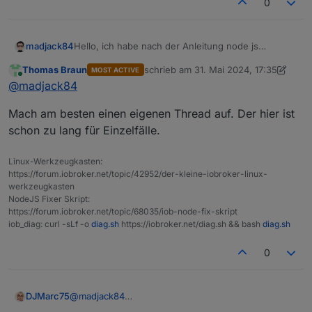
0
        500 http://de.archive.ubuntu.com/ub
Hello, ich habe nach der Anleitung node js
madjack84
aktualisiert
Nothing to do - Your installation is using 
Thomas Braun
schrieb am
31. Mai 2024, 17:35
MOST ACTIVE
iob nodejs-update
zuletzt editiert von Thomas Braun
Online
@
madjack84
You are running nodejs v16.19.0. Do you wan
mit folgendem Text:
Mach am besten einen eigenen Thread auf. Der hier ist
Press <y> to continue or any other key to q
ioBroker nodejs fixer 2024-05-23

schon zu lang für Einzelfälle.
nun ist allerdings 20.14 installiert und ich erhalte bei
Recommended nodejs-version is: 18.20.3

Linux-Werkzeugkasten:
jedem Adapter Upgradeversuch einen npm error
Checking your installation now. Please be p
https://forum.iobroker.net/topic/42952/der-kleine-iobroker-linux-
npm error code EBADENGINE
werkzeugkasten
Your current setup is:

NodeJS Fixer Skript:
laut Host Info ist Npm 10.7 nun installiert...
/usr/bin/node 		v16.19.0

https://forum.iobroker.net/topic/68035/iob-node-fix-skript
/usr/bin/npm 		8.19.3

iob_diag: curl -sLf -o
diag.sh
https://iobroker.net/diag.sh && bash
diag.sh
Habt ihr da Ideen dazu? welche logs braucht ihr?
/usr/bin/npx 		8.19.3

/usr/bin/corepack 	0.15.1

0
We found these nodejs versions available fo
@
madjack84
DJMarc75
nodejs:

bitte die langfassung von
  Installed: 16.19.0-deb-1nodesource1
