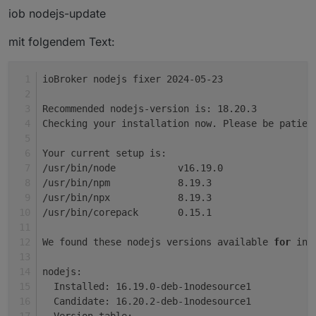
iob nodejs-update
<--- JS stacktrace --->

mit folgendem Text:
FATAL ERROR: Reached heap limit Allocation fail
ioBroker nodejs fixer 2024-05-23
Recommended nodejs-version is: 18.20.3
Checking your installation now. Please be patien
Your current setup is:
/usr/bin/node 		v16.19.0
/usr/bin/npm 		8.19.3
/usr/bin/npx 		8.19.3
/usr/bin/corepack 	0.15.1
We found these nodejs versions available 
for
 ins
nodejs:
  Installed: 16.19.0-deb-1nodesource1
  Candidate: 16.20.2-deb-1nodesource1