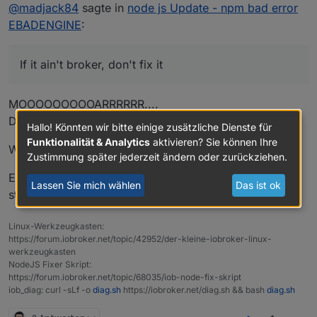
Online
@
madjack84
sagte in
node js Update - npm bad error
aber ja,... ich hab den iobroker die letzten Monate
EBADENGINE
:
stark vernachlässigt :(
Dir schonmal größten Dank für die fixe Hilfe.... ich
wühl mich mal durch ob alles funktioniert :)
If it ain't broker, don't fix it
MOOOOOOOOOARRRRRR....
Das ist der allergrößte BULLSHIT EVER!!!!!!!
Hallo! Könnten wir bitte einige zusätzliche Dienste für
Funktionalität & Analytics
aktivieren? Sie können Ihre
Wer erzählt so einen Schwachsinn immer????
Zustimmung später jederzeit ändern oder zurückziehen.
Es gilt: Halt die Kiste immer auf einem aktuellen,
Lassen Sie mich wählen
Das ist ok
stabilen Stand.
Linux-Werkzeugkasten:
https://forum.iobroker.net/topic/42952/der-kleine-iobroker-linux-
werkzeugkasten
NodeJS Fixer Skript:
https://forum.iobroker.net/topic/68035/iob-node-fix-skript
iob_diag: curl -sLf -o
diag.sh
https://iobroker.net/diag.sh && bash
diag.sh