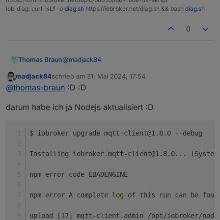
     10.19.0~dfsg-3ubuntu1.6 500

iob_diag: curl -sLf -o
diag.sh
https://iobroker.net/diag.sh && bash
diag.sh
        500 http://de.archive.ubuntu.com/ub
        500 http://de.archive.ubuntu.com/ub
0
     10.19.0~dfsg-3ubuntu1 500

        500 http://de.archive.ubuntu.com/ub
@
madjack84
Thomas Braun
madjack84
schrieb am
31. Mai 2024, 17:54
Update die Antiquitätensammlung bei den
zuletzt editiert von
Nothing to do - Your installation is using 
Offline
@
thomas-braun
:D :D
Adaptern...
You are running nodejs v16.19.0. Do you wan
darum habe ich ja Nodejs aktualisiert :D
Press <y> to continue or any other key to q
$ iobroker upgrade mqtt-client@1.8.0 --debug
Installing iobroker.mqtt-client@1.8.0... (System
npm error code EBADENGINE
npm error A complete 
log
 of this run can be foun
upload [17] mqtt-client.admin /opt/iobroker/node