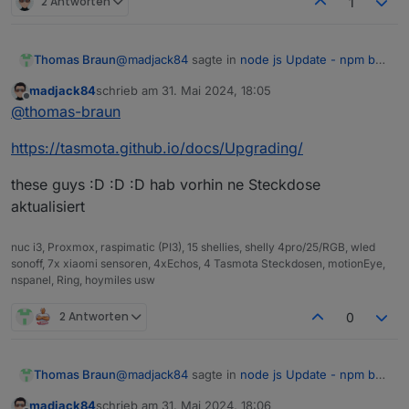
2 Antworten
1
@
madjack84
sagte in
node js Update - npm bad
Thomas Braun
error EBADENGINE
:
madjack84
schrieb am
31. Mai 2024, 18:05
zuletzt editiert von
Offline
If it ain't broker, don't fix it
@
thomas-braun
https://tasmota.github.io/docs/Upgrading/
MOOOOOOOOOARRRRRR....
Das ist der allergrößte BULLSHIT EVER!!!!!!!
these guys :D :D :D hab vorhin ne Steckdose
Wer erzählt so einen Schwachsinn immer????
aktualisiert
Es gilt: Halt die Kiste immer auf einem aktuellen,
stabilen Stand.
nuc i3, Proxmox, raspimatic (PI3), 15 shellies, shelly 4pro/25/RGB, wled
sonoff, 7x xiaomi sensoren, 4xEchos, 4 Tasmota Steckdosen, motionEye,
nspanel, Ring, hoymiles usw
2 Antworten
0
@
madjack84
sagte in
node js Update - npm bad
Thomas Braun
error EBADENGINE
:
madjack84
schrieb am
31. Mai 2024, 18:06