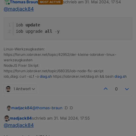
Thomas Braun
schrieb am
31. Mai 2024, 17:54
MOST ACTIVE
darum habe ich ja Nodejs aktualisiert :D
zuletzt editiert von
Online
@
madjack84
$ iobroker upgrade mqtt-client@1.8.0 --debu
iob 
update
das hier bekomme ich wenn ich den MQTT adapter
Installing iobroker.mqtt-client@1.8.0... (S
iob upgrade 
all
-
y
aktualisieren möchte
npm error code EBADENGINE

Linux-Werkzeugkasten:
npm error A complete log of this run can be
https://forum.iobroker.net/topic/42952/der-kleine-iobroker-linux-
werkzeugkasten
upload [17] mqtt-client.admin /opt/iobroker
NodeJS Fixer Skript:
https://forum.iobroker.net/topic/68035/iob-node-fix-skript
upload [10] mqtt-client.admin /opt/iobroker
iob_diag: curl -sLf -o
diag.sh
https://iobroker.net/diag.sh && bash
diag.sh
upload [9] mqtt-client.admin /opt/iobroker/
1 Antwort
0
upload [0] mqtt-client.admin /opt/iobroker/
@
thomas-braun
:D :D
madjack84
madjack84
schrieb am
31. Mai 2024, 17:55
darum habe ich ja Nodejs aktualisiert :D
zuletzt editiert von
Offline
@
madjack84
$ iobroker upgrade mqtt-client@1.8.0 --debu