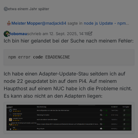
etwa einem Jahr später
@
madjack84
sagte in
node js Update - npm
Meister Mopper
bad error EBADENGINE
:
lobomau
schrieb am
12. Sept. 2025, 14:19
zuletzt editiert von Homoran
9. Dez. 2025, 16:28
Offline
these guys hab vorhin ne Steckdose
Ich bin hier gelandet bei der Suche nach meinem Fehler:
aktualisiert
IOT ist ein großes Sicherheitsrisiko und bedarf
ständiger Upgrades.
npm error
code
EBADENGINE
Das auch hier oftmals proklamierte Argument,
"meine Geräte dürfen nicht ins Internet" greift
Ich habe einen Adapter-Update-Stau seitdem ich auf
aus meiner Sicht zu kurz, denn wenn
ICH
Hier eine Startrampe für
IOT-Sicherheit
darauf zugreifen kann, kann ein anderer, der
node 22 geupdatet bin auf dem Pi4. Auf meinem
auf irgendeine Weise mein System
Haupthost auf einem NUC habe ich die Probleme nicht.
kompromittiert hat, vortäuschen
ICH
zu sein.
Es kann also nicht an den Adaptern liegen: