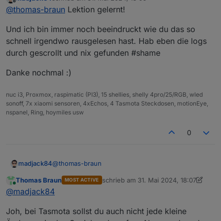
zuletzt editiert von
Offline
If it ain't broker, don't fix it
@
thomas-braun
Lektion gelernt!
Und ich bin immer noch beeindruckt wie du das so
MOOOOOOOOOARRRRRR....
schnell irgendwo rausgelesen hast. Hab eben die logs
Das ist der allergrößte BULLSHIT EVER!!!!!!!
durch gescrollt und nix gefunden #shame
Wer erzählt so einen Schwachsinn immer????
Es gilt: Halt die Kiste immer auf einem aktuellen,
Danke nochmal :)
stabilen Stand.
nuc i3, Proxmox, raspimatic (PI3), 15 shellies, shelly 4pro/25/RGB, wled
sonoff, 7x xiaomi sensoren, 4xEchos, 4 Tasmota Steckdosen, motionEye,
nspanel, Ring, hoymiles usw
0
@
thomas-braun
madjack84
Thomas Braun
schrieb am
31. Mai 2024, 18:07
MOST ACTIVE
https://tasmota.github.io/docs/Upgrading/
zuletzt editiert von Thomas Braun
Online
@
madjack84
these guys :D :D :D hab vorhin ne Steckdose
Joh, bei Tasmota sollst du auch nicht jede kleine
aktualisiert