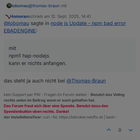
@
thomas-braun
mit
lobomau
Homoran
schrieb am
12. Sept. 2025, 14:41
zuletzt editiert von
Nicht stören
@
lobomau
sagte in
node js Update - npm bad error
kann er nichts anfangen. Von zu Hause kann ich
EBADENGINE
:
besser die Fehlermeldungen posten. Bis später.
Im Mai hattet ihr schon das Thema 'hap-nodejs@1.1.0'
https://forum.iobroker.net/topic/81186/nodejs-
mit
update-post-install-check
npm1 hap-nodejs
kann er nichts anfangen.
das steht ja auch nicht bei
@
Thomas-Braun
kein Support per PN! - Fragen im Forum stellen -
Benutzt das Voting
rechts unten im Beitrag wenn er euch geholfen hat.
Das Forum freut sich über eine Spende. Benutzt dazu den
Spendenbutton oben rechts. Danke!
der Installationsfixer:
curl -fsL https://iobroker.net/fix.sh | bash -
0