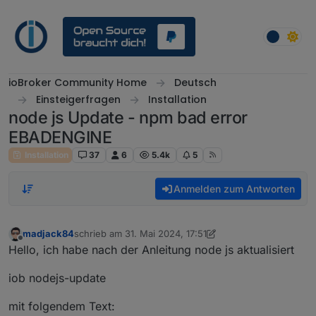
Weiter zum Inhalt
ioBroker Community Home
Deutsch
Einsteigerfragen
Installation
node js Update - npm bad error
EBADENGINE
Installation
37
6
5.4k
5
Anmelden zum Antworten
madjack84
schrieb am
31. Mai 2024, 17:51
zuletzt editiert von madjack84
Offline
Hello, ich habe nach der Anleitung node js aktualisiert
iob nodejs-update
mit folgendem Text: