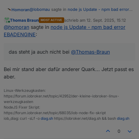
@
lobomau
sagte in
node js Update - npm bad error
Homoran
EBADENGINE
:
Thomas Braun
schrieb am
12. Sept. 2025, 15:12
MOST ACTIVE
zuletzt editiert von
Online
mit
@
homoran
sagte in
node js Update - npm bad error
npm1 hap-nodejs
EBADENGINE
:
das steht ja auch nicht bei
@
Thomas-Braun
kann er nichts anfangen.
das steht ja auch nicht bei
@
Thomas-Braun
Bei mir stand aber dafür anderer Quark... Jetzt passt es
aber.
Linux-Werkzeugkasten:
https://forum.iobroker.net/topic/42952/der-kleine-iobroker-linux-
werkzeugkasten
NodeJS Fixer Skript:
https://forum.iobroker.net/topic/68035/iob-node-fix-skript
iob_diag: curl -sLf -o
diag.sh
https://iobroker.net/diag.sh && bash
diag.sh
0