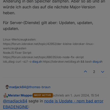
Änderung in den Speicher dampfen. Aber so ab und an
würde ich auch das auf die nächste Major-Version
heben.
Für Server-(Dienste) gilt aber: Updaten, updaten,
updaten.
Linux-Werkzeugkasten:
https://forum.iobroker.net/topic/42952/der-kleine-iobroker-linux-
werkzeugkasten
NodeJS Fixer Skript:
https://forum.iobroker.net/topic/68035/iob-node-fix-skript
iob_diag: curl -sLf -o
diag.sh
https://iobroker.net/diag.sh && bash
diag.sh
2
@
thomas-braun
madjack84
Meister Mopper
schrieb am
1. Juni 2024, 15:54
MOST ACTIVE
https://tasmota.github.io/docs/Upgrading/
zuletzt editiert von
Online
@
madjack84
sagte in
node js Update - npm bad error
these guys :D :D :D hab vorhin ne Steckdose
EBADENGINE
: