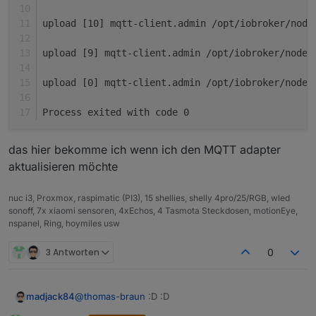
upload [10] mqtt-client.admin /opt/iobroker/node
upload [9] mqtt-client.admin /opt/iobroker/node_
upload [0] mqtt-client.admin /opt/iobroker/node_
Process exited with code 0
das hier bekomme ich wenn ich den MQTT adapter
aktualisieren möchte
nuc i3, Proxmox, raspimatic (PI3), 15 shellies, shelly 4pro/25/RGB, wled
sonoff, 7x xiaomi sensoren, 4xEchos, 4 Tasmota Steckdosen, motionEye,
nspanel, Ring, hoymiles usw
3 Antworten
0
@
thomas-braun
:D :D
madjack84