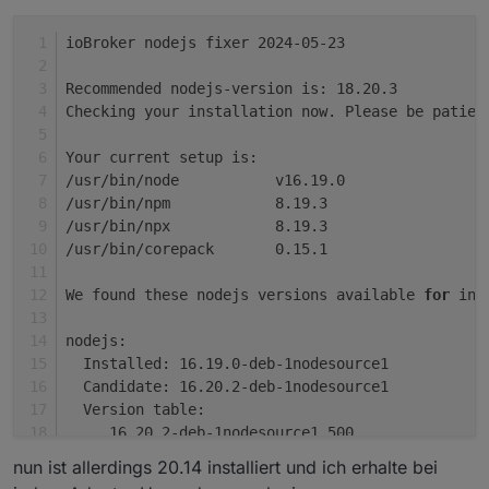
ioBroker nodejs fixer 2024-05-23
Recommended nodejs-version is: 18.20.3
Checking your installation now. Please be patien
Your current setup is:
/usr/bin/node 		v16.19.0
/usr/bin/npm 		8.19.3
/usr/bin/npx 		8.19.3
/usr/bin/corepack 	0.15.1
We found these nodejs versions available 
for
 ins
nodejs:
  Installed: 16.19.0-deb-1nodesource1
  Candidate: 16.20.2-deb-1nodesource1
  Version table:
     16.20.2-deb-1nodesource1 500
        500 https://deb.nodesource.com/node_16.x
nun ist allerdings 20.14 installiert und ich erhalte bei
 *** 16.19.0-deb-1nodesource1 100