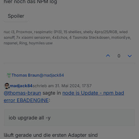
hier noch das NPM log
das hier bekomme ich wenn ich den MQTT adapter
Installing iobroker.mqtt-client@1.8.0... (S
aktualisieren möchte
Spoiler
npm error code EBADENGINE

npm error A complete log of this run can be
nuc i3, Proxmox, raspimatic (PI3), 15 shellies, shelly 4pro/25/RGB, wled
sonoff, 7x xiaomi sensoren, 4xEchos, 4 Tasmota Steckdosen, motionEye,
upload [17] mqtt-client.admin /opt/iobroker
nspanel, Ring, hoymiles usw
upload [10] mqtt-client.admin /opt/iobroker
0
upload [9] mqtt-client.admin /opt/iobroker/
@
madjack84
Thomas Braun
upload [0] mqtt-client.admin /opt/iobroker/
madjack84
schrieb am
31. Mai 2024, 17:57
iob update 

zuletzt editiert von
Offline
@
thomas-braun
sagte in
node js Update - npm bad
error EBADENGINE
:
iob upgrade all -y
läuft gerade und die ersten Adapter sind