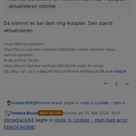
npm error code EBADENGINE

aktualisieren möchte
npm error A complete log of this run can be
Da klemmt es bei dem ring-Adapter. Den zuerst
upload [17] mqtt-client.admin /opt/iobroker
aktualisieren.
upload [10] mqtt-client.admin /opt/iobroker
Linux-Werkzeugkasten:
https://forum.iobroker.net/topic/42952/der-kleine-iobroker-linux-
upload [9] mqtt-client.admin /opt/iobroker/
werkzeugkasten
NodeJS Fixer Skript:
upload [0] mqtt-client.admin /opt/iobroker/
https://forum.iobroker.net/topic/68035/iob-node-fix-skript
iob_diag: curl -sLf -o
diag.sh
https://iobroker.net/diag.sh && bash
diag.sh
0
@
thomas-braun
sagte in
node js Update - npm bad
madjack84
error EBADENGINE
:
Thomas Braun
schrieb am
31. Mai 2024, 18:01
MOST ACTIVE
zuletzt editiert von
Online
iob upgrade all -y
@
madjack84
sagte in
node js Update - npm bad error
EBADENGINE
:
läuft gerade und die ersten Adapter sind