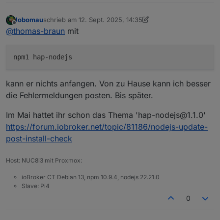
lobomau
schrieb am
12. Sept. 2025, 14:35
zuletzt editiert von lobomau
9. Dez. 2025, 16:35
Offline
@
thomas-braun
mit
kann er nichts anfangen. Von zu Hause kann ich besser
die Fehlermeldungen posten. Bis später.
Im Mai hattet ihr schon das Thema 'hap-nodejs@1.1.0'
https://forum.iobroker.net/topic/81186/nodejs-update-
post-install-check
Host: NUC8i3 mit Proxmox:
ioBroker CT Debian 13, npm 10.9.4, nodejs 22.21.0
Slave: Pi4
0