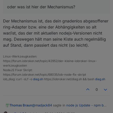
durchgelaufen....
oder was ist hier der Mechanismus?
D.h. die Informationen für die Adapter bei mir auf
der Platte waren veraltet und konjugiert damit
wurden nun das repo aktualisiert??? oder was ist
Der Mechanismus ist, das dein gnadenlos abgesoffener
hier der Mechanismus?
ring-Adapter bzw. eine der Abhängigkeiten so alt
war/ist, das der mit aktuellen nodejs-Versionen nicht
mag. Deswegen hält man seine Kiste auch regelmäßig
auf Stand, dann passiert das nicht (so leicht).
Linux-Werkzeugkasten:
https://forum.iobroker.net/topic/42952/der-kleine-iobroker-linux-
werkzeugkasten
NodeJS Fixer Skript:
https://forum.iobroker.net/topic/68035/iob-node-fix-skript
iob_diag: curl -sLf -o
diag.sh
https://iobroker.net/diag.sh && bash
diag.sh
0
@
madjack84
sagte in
node js Update - npm bad
Thomas Braun
error EBADENGINE
: