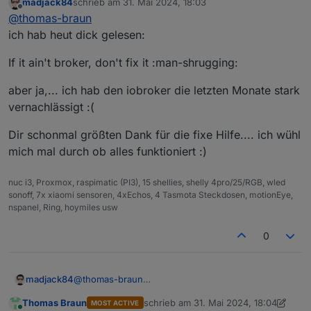
madjack84
schrieb am
31. Mai 2024, 18:03
zuletzt editiert von
Offline
oder was ist hier der Mechanismus?
@
thomas-braun
ich hab heut dick gelesen:
Der Mechanismus ist, das dein gnadenlos
If it ain't broker, don't fix it :man-shrugging:
abgesoffener ring-Adapter bzw. eine der
Abhängigkeiten so alt war/ist, das der mit
aber ja,... ich hab den iobroker die letzten Monate stark
aktuellen nodejs-Versionen nicht mag.
Deswegen hält man seine Kiste auch
vernachlässigt :(
regelmäßig auf Stand, dann passiert das nicht
(so leicht).
Dir schonmal größten Dank für die fixe Hilfe.... ich wühl
mich mal durch ob alles funktioniert :)
nuc i3, Proxmox, raspimatic (PI3), 15 shellies, shelly 4pro/25/RGB, wled
sonoff, 7x xiaomi sensoren, 4xEchos, 4 Tasmota Steckdosen, motionEye,
nspanel, Ring, hoymiles usw
0
@
thomas-braun
madjack84
ich hab heut dick gelesen:
Thomas Braun
schrieb am
31. Mai 2024, 18:04
MOST ACTIVE
If it ain't broker, don't fix it :man-shrugging:
zuletzt editiert von Thomas Braun