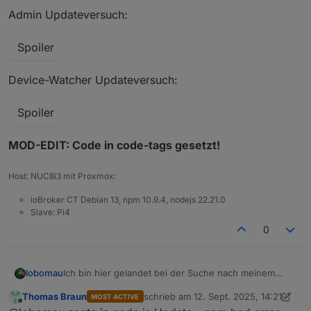
Admin Updateversuch:
Spoiler
Device-Watcher Updateversuch:
Spoiler
MOD-EDIT: Code in code-tags gesetzt!
Host: NUC8i3 mit Proxmox:
ioBroker CT Debian 13, npm 10.9.4, nodejs 22.21.0
Slave: Pi4
0
Ich bin hier gelandet bei der Suche nach meinem
lobomau
Fehler:
Thomas Braun
schrieb am
12. Sept. 2025, 14:21
MOST ACTIVE
zuletzt editiert von Thomas Braun
9. D
Online