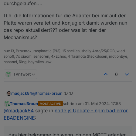
durchgelaufen....
D.h. die Informationen für die Adapter bei mir auf der
Platte waren veraltet und konjugiert damit wurden nun
das repo aktualisiert??? oder was ist hier der
Mechanismus?
nuc i3, Proxmox, raspimatic (PI3), 15 shellies, shelly 4pro/25/RGB, wled
sonoff, 7x xiaomi sensoren, 4xEchos, 4 Tasmota Steckdosen, motionEye,
nspanel, Ring, hoymiles usw
1 Antwort
0
@
thomas-braun
:D :D
madjack84
Thomas Braun
schrieb am
31. Mai 2024, 17:58
MOST ACTIVE
darum habe ich ja Nodejs aktualisiert :D
zuletzt editiert von
Online
@
madjack84
sagte in
node js Update - npm bad error
$ iobroker upgrade mqtt-client@1.8.0 --debu
EBADENGINE
:
das hier bekomme ich wenn ich den MQTT adapter
Installing iobroker.mqtt-client@1.8.0... (S
aktualisieren möchte
das hier bekomme ich wenn ich den MQTT adapter