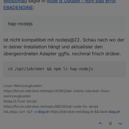
@
lobomau
sagte in
node js Update - npm bad error
Ich habe einen Adapter-Update-Stau seitdem ich auf
EBADENGINE
:
node 22 geupdatet bin auf dem Pi4. Auf meinem
Haupthost auf einem NUC habe ich die Probleme
Admin Updateversuch:
nicht. Es kann also nicht an den Adaptern liegen:
hap-nodejs
Spoiler
ist nicht kompatibel mit nodejs@22. Schau nach wo der
Device-Watcher Updateversuch:
in deiner Installation hängt und aktualisier den
übergeordneten Adapter ggfls. nochmal frisch drüber.
Spoiler
cd
/opt/iobroker && npm
ls
hap-nodejs
MOD-EDIT: Code in code-tags gesetzt!
Linux-Werkzeugkasten:
https://forum.iobroker.net/topic/42952/der-kleine-iobroker-linux-
werkzeugkasten
NodeJS Fixer Skript:
https://forum.iobroker.net/topic/68035/iob-node-fix-skript
iob_diag: curl -sLf -o
diag.sh
https://iobroker.net/diag.sh && bash
diag.sh
0