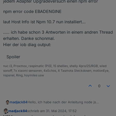
jedem Adapter Upgradeversuch einen npm error
        100 /var/lib/dpkg/status
     10.19.0~dfsg-3ubuntu1.6 500
npm error code EBADENGINE
        500 http://de.archive.ubuntu.com/ubuntu 
        500 http://de.archive.ubuntu.com/ubuntu 
laut Host Info ist Npm 10.7 nun installiert...
     10.19.0~dfsg-3ubuntu1 500
        500 http://de.archive.ubuntu.com/ubuntu 
..... ich habe schon 3 Antworten in einem andren Thread
erhalten. Danke schonmal.
Hier der iob diag output:
Nothing to 
do
 - Your installation is using the c
Spoiler
You are running nodejs v16.19.0. Do you want to 
nuc i3, Proxmox, raspimatic (PI3), 15 shellies, shelly 4pro/25/RGB, wled
sonoff, 7x xiaomi sensoren, 4xEchos, 4 Tasmota Steckdosen, motionEye,
Press <y> to 
continue
 or any other key to quit
nspanel, Ring, hoymiles usw
Trying to fix your installation now. Please be p
0
Hello, ich habe nach der Anleitung node js
madjack84
aktualisiert
madjack84
schrieb am
31. Mai 2024, 17:52
iob nodejs-update
zuletzt editiert von
Offline