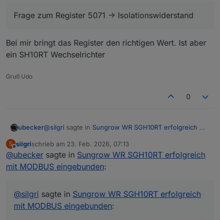
Hat jemand in der Zwischenzeit das passende Register
in der WiNet-S Weboberfläche, unter
gefunden?
Geräteüberwachung, zeigt den korrekten Wert, der
Frage zum Register 5071 -> Isolationswiderstand
auch täglich beim Start morgens angepasst wird.
Edit gerade noch gefunden:
Bei mir bringt das Register den richtigen Wert. Ist aber
https://www.debacher.de/wiki/Sun2000_Modbus_Re
ein SH10RT Wechselrichter
gister
32088 Insulation resistance RO U16 MΩ 1000 1
Gruß Udo
bringt aber auch 65535
0
@
silgri
sagte in
Sungrow WR SGH10RT erfolgreich mit
ubecker
MODBUS eingebunden
:
silgri
schrieb am
23. Feb. 2026, 07:13
S
zuletzt editiert von
Offline
@
ubecker
sagte in
Frage zum Register 5071 -> Isolationswiderstand
Sungrow WR SGH10RT erfolgreich
mit MODBUS eingebunden
:
Bei mir bringt das Register den richtigen Wert. Ist aber
ein SH10RT Wechselrichter
@
silgri
sagte in
Sungrow WR SGH10RT erfolgreich
mit MODBUS eingebunden
: