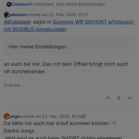
Funktioniert. Hier meine Einstellungen:
Eisbaeeer
ubecker
schrieb am
23. Feb. 2026, 13:27
zuletzt editiert von
Offline
@
Eisbaeeer
sagte in
Sungrow WR SGH10RT erfolgreich
mit MODBUS eingebunden
:
Hier meine Einstellungen:
so auch bei mir. Das mit dem Offset bringt mich auch
oft durcheinander.
Gruß Udo
0
silgri
schrieb am
23. Feb. 2026, 16:25
S
zuletzt editiert von silgri
Offline
Da hätte ich auch mal drauf kommen können :-)
Danke Jungs
Jetzt wird es auch beim SH10RT richtig eingelesen