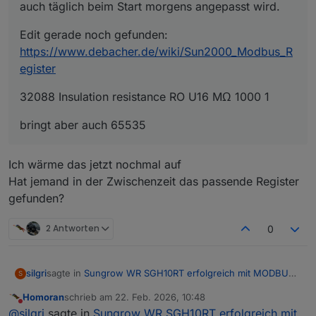
auch täglich beim Start morgens angepasst wird.
Edit gerade noch gefunden:
https://www.debacher.de/wiki/Sun2000_Modbus_R
egister
32088 Insulation resistance RO U16 MΩ 1000 1
bringt aber auch 65535
Ich wärme das jetzt nochmal auf
Hat jemand in der Zwischenzeit das passende Register
gefunden?
2 Antworten
0
sagte in
Sungrow WR SGH10RT erfolgreich mit MODBUS
silgri
S
eingebunden
:
Homoran
schrieb am
22. Feb. 2026, 10:48
zuletzt editiert von
Nicht stören
Frage zum Register 5071 -> Isolationswiderstand
@
silgri
sagte in
Sungrow WR SGH10RT erfolgreich mit