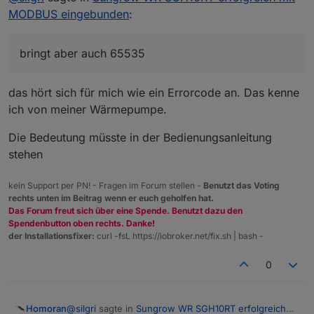
Dort steht bei mir immer 65535
MODBUS eingebunden
:
Ich wärme das jetzt nochmal auf
Das Register wird wohl nicht ausgelesen, der Wert
Hat jemand in der Zwischenzeit das passende Register
in der WiNet-S Weboberfläche, unter
gefunden?
Geräteüberwachung, zeigt den korrekten Wert, der
bringt aber auch 65535
auch täglich beim Start morgens angepasst wird.
Edit gerade noch gefunden:
das hört sich für mich wie ein Errorcode an. Das kenne
https://www.debacher.de/wiki/Sun2000_Modbus_Re
ich von meiner Wärmepumpe.
gister
Die Bedeutung müsste in der Bedienungsanleitung
32088 Insulation resistance RO U16 MΩ 1000 1
stehen
bringt aber auch 65535
kein Support per PN! - Fragen im Forum stellen -
Benutzt das Voting
rechts unten im Beitrag wenn er euch geholfen hat.
Das Forum freut sich über eine Spende. Benutzt dazu den
Spendenbutton oben rechts. Danke!
der Installationsfixer:
curl -fsL https://iobroker.net/fix.sh | bash -
0
@
silgri
sagte in
Sungrow WR SGH10RT erfolgreich
Homoran