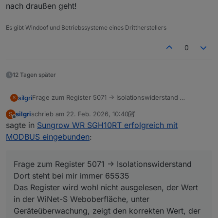
nach draußen geht!
Es gibt Windoof und Betriebssysteme eines Drittherstellers
0
12 Tagen später
Frage zum Register 5071 -> Isolationswiderstand
silgri
S
Dort steht bei mir immer 65535
silgri
schrieb am
22. Feb. 2026, 10:40
S
Das Register wird wohl nicht ausgelesen, der Wert in der
Edit gerade noch gefunden:
zuletzt editiert von silgri
Offline
sagte in
Sungrow WR SGH10RT erfolgreich mit
WiNet-S Weboberfläche, unter Geräteüberwachung,
https://www.debacher.de/wiki/Sun2000_Modbus_Registe
zeigt den korrekten Wert, der auch täglich beim Start
r
32088 Insulation resistance RO U16 MΩ 1000 1
MODBUS eingebunden
:
morgens angepasst wird.
bringt aber auch 65535
Frage zum Register 5071 -> Isolationswiderstand
Dort steht bei mir immer 65535
Das Register wird wohl nicht ausgelesen, der Wert
in der WiNet-S Weboberfläche, unter
Geräteüberwachung, zeigt den korrekten Wert, der