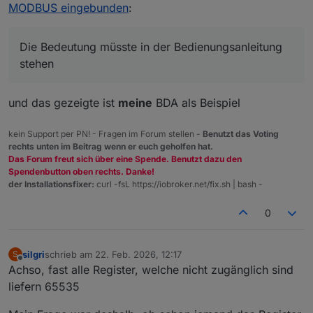
MODBUS eingebunden
:
Die Bedeutung müsste in der Bedienungsanleitung
stehen
und das gezeigte ist
meine
BDA als Beispiel
kein Support per PN! - Fragen im Forum stellen -
Benutzt das Voting
rechts unten im Beitrag wenn er euch geholfen hat.
Das Forum freut sich über eine Spende. Benutzt dazu den
Spendenbutton oben rechts. Danke!
der Installationsfixer:
curl -fsL https://iobroker.net/fix.sh | bash -
0
silgri
schrieb am
22. Feb. 2026, 12:17
S
zuletzt editiert von
Offline
Achso, fast alle Register, welche nicht zugänglich sind
liefern 65535