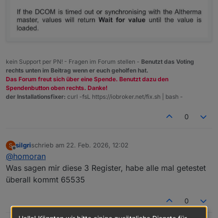
kein Support per PN! - Fragen im Forum stellen -
Benutzt das Voting
rechts unten im Beitrag wenn er euch geholfen hat.
Das Forum freut sich über eine Spende. Benutzt dazu den
Spendenbutton oben rechts. Danke!
der Installationsfixer:
curl -fsL https://iobroker.net/fix.sh | bash -
0
silgri
schrieb am
22. Feb. 2026, 12:02
S
zuletzt editiert von
Offline
@
homoran
Was sagen mir diese 3 Register, habe alle mal getestet
überall kommt 65535
0