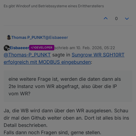
Für die Wallbox von Sungrow gibte es einen
Was habt ihr da geändert?
Es gibt Windoof und Betriebssysteme eines Drittherstellers
separaten Thread, in dem auch die Ansteuerung
bzw. wie bekommt ihr eure daten?
über iobroker realisiert ist (meine WB startet z.B.
0
Grüsse
automatisch, wenn ich das Fahrzeug einstecke.
@
Eisbaeeer
Thomas P_PUNKT
Eisbaeeer
schrieb am
10. Feb. 2026, 05:22
DEVELOPER
Danke schon mal für die Info ...
zuletzt editiert von
Offline
@
Thomas-P_PUNKT
sagte in
Sungrow WR SGH10RT
eine weitere Frage ist, werden die daten
dann als 2te Instanz vom WR abgefragt, also
erfolgreich mit MODBUS eingebunden
:
über die IP vom WR?
Die WB ist das Gerätemodell: AC22E-01 also
22KW WB
eine weitere Frage ist, werden die daten dann als
2te Instanz vom WR abgefragt, also über die IP
vom WR?
Ja, die WB wird dann über den WR ausgelesen. Schau
dir mal den Github weiter oben an. Dort ist alles bis ins
Detail beschrieben.
Falls dann noch Fragen sind, gerne stellen.