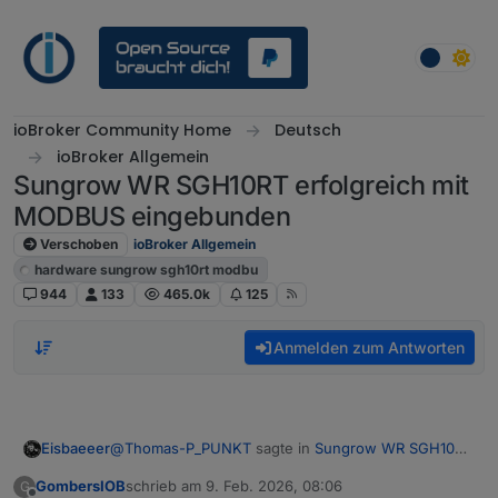
Weiter zum Inhalt
ioBroker Community Home
Deutsch
ioBroker Allgemein
Sungrow WR SGH10RT erfolgreich mit
MODBUS eingebunden
Verschoben
ioBroker Allgemein
hardware sungrow sgh10rt modbu
944
133
465.0k
125
Anmelden zum Antworten
@
Thomas-P_PUNKT
sagte in
Sungrow WR SGH10RT
Eisbaeeer
erfolgreich mit MODBUS eingebunden
:
GombersIOB
schrieb am
9. Feb. 2026, 08:06
G
zuletzt editiert von