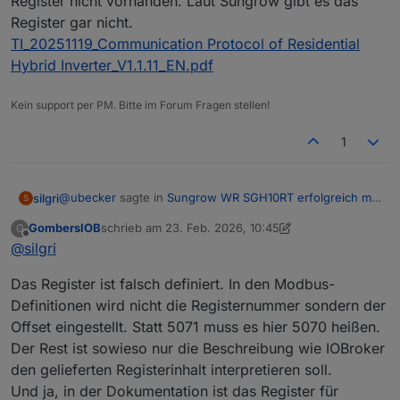
Register nicht vorhanden. Laut Sungrow gibt es das
Register gar nicht.
TI_20251119_Communication Protocol of Residential
Hybrid Inverter_V1.1.11_EN.pdf
Kein support per PM. Bitte im Forum Fragen stellen!
1
@
ubecker
sagte in
Sungrow WR SGH10RT erfolgreich mit
silgri
S
MODBUS eingebunden
:
GombersIOB
schrieb am
23. Feb. 2026, 10:45
G
zuletzt editiert von GombersIOB
Offline
@
silgri
@
silgri
sagte in
Sungrow WR SGH10RT erfolgreich
mit MODBUS eingebunden
:
Echt, meiner ist auch ein SH10RT
Das Register ist falsch definiert. In den Modbus-
Definitionen wird nicht die Registernummer sondern der
Frage zum Register 5071 ->
So ist mein Eingangsregister eingestellt:
Offset eingestellt. Statt 5071 muss es hier 5070 heißen.
Isolationswiderstand
Der Rest ist sowieso nur die Beschreibung wie IOBroker
Welchen Softwarestand hast Du?
den gelieferten Registerinhalt interpretieren soll.
Bei mir bringt das Register den richtigen Wert. Ist
aber ein SH10RT Wechselrichter
Und ja, in der Dokumentation ist das Register für