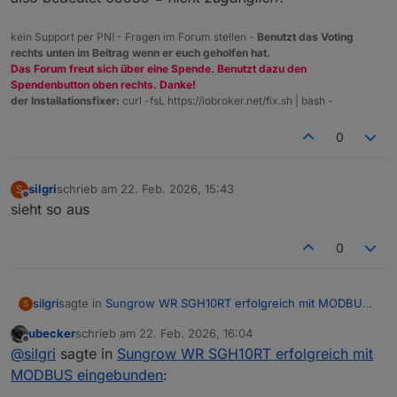
kein Support per PN! - Fragen im Forum stellen -
Benutzt das Voting
rechts unten im Beitrag wenn er euch geholfen hat.
Das Forum freut sich über eine Spende. Benutzt dazu den
Spendenbutton oben rechts. Danke!
der Installationsfixer:
curl -fsL https://iobroker.net/fix.sh | bash -
0
silgri
schrieb am
22. Feb. 2026, 15:43
S
zuletzt editiert von
Offline
sieht so aus
0
sagte in
Sungrow WR SGH10RT erfolgreich mit MODBUS
silgri
S
eingebunden
:
ubecker
schrieb am
22. Feb. 2026, 16:04
zuletzt editiert von
Offline
Frage zum Register 5071 -> Isolationswiderstand
@
silgri
sagte in
Sungrow WR SGH10RT erfolgreich mit
Dort steht bei mir immer 65535
MODBUS eingebunden
:
Ich wärme das jetzt nochmal auf
Das Register wird wohl nicht ausgelesen, der Wert