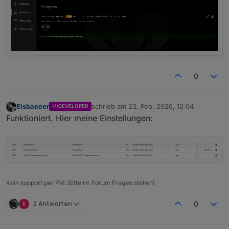
0
Eisbaeeer
schrieb am
23. Feb. 2026, 12:04
DEVELOPER
zuletzt editiert von
Offline
Funktioniert. Hier meine Einstellungen:
Kein support per PM. Bitte im Forum Fragen stellen!
K
2 Antworten
0