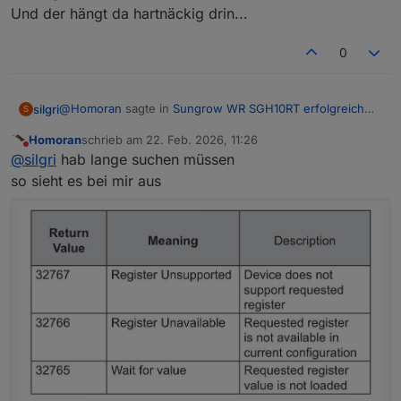
Und der hängt da hartnäckig drin...
0
@
Homoran
sagte in
Sungrow WR SGH10RT erfolgreich
silgri
S
mit MODBUS eingebunden
:
Homoran
schrieb am
22. Feb. 2026, 11:26
zuletzt editiert von
Nicht stören
@
silgri
sagte in
Sungrow WR SGH10RT erfolgreich
@
silgri
hab lange suchen müssen
mit MODBUS eingebunden
:
so sieht es bei mir aus
Ich würde sagen, das ist der maximale Wert eines 16-Bit-
Registers?
bringt aber auch 65535
Und der hängt da hartnäckig drin...
das hört sich für mich wie ein Errorcode an. Das
kenne ich von meiner Wärmepumpe.
Die Bedeutung müsste in der Bedienungsanleitung
stehen