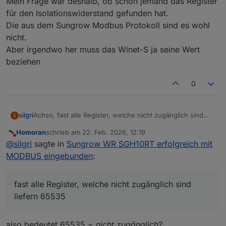
Mein Frage war deshalb, ob schon jemand das Register
für den Isolationswiderstand gefunden hat.
Die aus dem Sungrow Modbus Protokoll sind es wohl
nicht.
Aber irgendwo her muss das Winet-S ja seine Wert
beziehen
0
Achso, fast alle Register, welche nicht zugänglich sind
silgri
S
liefern 65535
Homoran
schrieb am
22. Feb. 2026, 12:19
Mein Frage war deshalb, ob schon jemand das Register
zuletzt editiert von
Nicht stören
@
silgri
sagte in
Sungrow WR SGH10RT erfolgreich mit
für den Isolationswiderstand gefunden hat.
Die aus dem Sungrow Modbus Protokoll sind es wohl
MODBUS eingebunden
:
nicht.
Aber irgendwo her muss das Winet-S ja seine Wert
beziehen
fast alle Register, welche nicht zugänglich sind
liefern 65535
also bedeutet 65535 =
nicht zugänglich
?