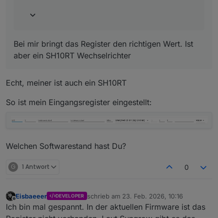
Bei mir bringt das Register den richtigen Wert. Ist
aber ein SH10RT Wechselrichter
Echt, meiner ist auch ein SH10RT
So ist mein Eingangsregister eingestellt:
Welchen Softwarestand hast Du?
G
1 Antwort
0
Eisbaeeer
schrieb am
23. Feb. 2026, 10:16
DEVELOPER
zuletzt editiert von
Offline
Ich bin mal gespannt. In der aktuellen Firmware ist das