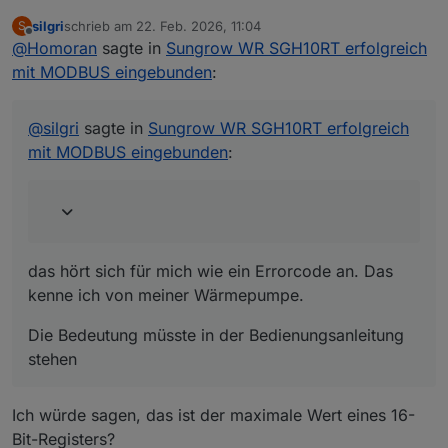
mit MODBUS eingebunden
:
silgri
schrieb am
22. Feb. 2026, 11:04
S
zuletzt editiert von
Offline
@
Homoran
sagte in
bringt aber auch 65535
Sungrow WR SGH10RT erfolgreich
mit MODBUS eingebunden
:
das hört sich für mich wie ein Errorcode an. Das
kenne ich von meiner Wärmepumpe.
@
silgri
sagte in
Sungrow WR SGH10RT erfolgreich
Die Bedeutung müsste in der Bedienungsanleitung
mit MODBUS eingebunden
:
stehen
das hört sich für mich wie ein Errorcode an. Das
kenne ich von meiner Wärmepumpe.
Die Bedeutung müsste in der Bedienungsanleitung
stehen
Ich würde sagen, das ist der maximale Wert eines 16-
Bit-Registers?