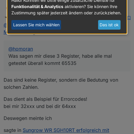
Hallo! Könnten wir bitte einige zusätzliche Dienste für
Funktionalität & Analytics
aktivieren? Sie können Ihre
silgri
@
homoran
S
Zustimmung später jederzeit ändern oder zurückziehen.
Was sagen mir diese 3 Register, habe alle mal getestet
Homoran
schrieb am
22. Feb. 2026, 12:08
überall kommt 65535
zuletzt editiert von
Nicht stören
@
silgri
sagte in
Sungrow WR SGH10RT erfolgreich mit
Lassen Sie mich wählen
Das ist ok
MODBUS eingebunden
:
@
homoran
Was sagen mir diese 3 Register, habe alle mal
getestet überall kommt 65535
Das sind keine Register, sondern die Bedutung von
solchen Zahlen.
Das dient als Beispiel für Errorcodes!
bei mir 32xxx und bei dir 64xxx
Deswegen meinte ich
sagte in
Sungrow WR SGH10RT erfolgreich mit