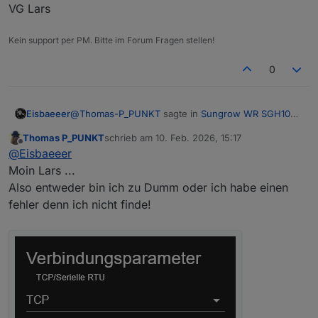
VG Lars
Kein support per PM. Bitte im Forum Fragen stellen!
0
@
Thomas-P_PUNKT
sagte in
Sungrow WR SGH10RT
Eisbaeeer
erfolgreich mit MODBUS eingebunden
:
Thomas P_PUNKT
schrieb am
10. Feb. 2026, 15:17
zuletzt editiert von
Offline
eine weitere Frage ist, werden die daten dann
@
Eisbaeeer
als 2te Instanz vom WR abgefragt, also über
Moin Lars ...
Ja, die WB wird dann über den WR ausgelesen.
die IP vom WR?
Also entweder bin ich zu Dumm oder ich habe einen
Schau dir mal den Github weiter oben an. Dort ist
fehler denn ich nicht finde!
alles bis ins Detail beschrieben.
Falls dann noch Fragen sind, gerne stellen.
VG Lars