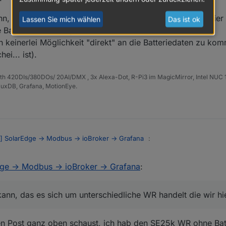
nn, das es sich um unterschiedliche WR handelt die wir hier 
Lassen Sie mich wählen
Das ist ok
Batterie direkt angeschlossen.
einerlei Möglichkeit "direkt" an die Batteriedaten zu kom
ei... ist).
th 420DIs/380DOs/ 20AI/DMX , 3x Alexa-Dot, R-Pi3 im MagicMirror, Intel NUC
luxDB, Grafana, MotionEye.
al] SolarEdge -> Modbus -> ioBroker -> Grafana
:
dge -> Modbus -> ioBroker -> Grafana
:
rgieproduktion mit dem 40095 Skalierungsfaktor)
leichen.
kann, das es sich um unterschiedliche WR handelt die wir hi
llen kann, das es sich um unterschiedliche WR handelt die wir hier vergl
tterie direkt angeschlossen.
en Post ganz oben schaust, ich hab den SE25k WR ohne Bat