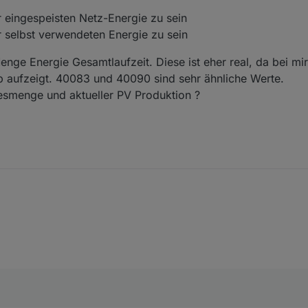
 eingespeisten Netz-Energie zu sein
 selbst verwendeten Energie zu sein
nge Energie Gesamtlaufzeit. Diese ist eher real, da bei mi
p aufzeigt. 40083 und 40090 sind sehr ähnliche Werte.
gesmenge und aktueller PV Produktion ?
 mit den gleichen Problemen, aber die gezeigte Vorgehensweise hat sc
Okt. 2021, 13:28
it den genannten Adressen ist noch aktuell, hatte ich bei Solaredge no
etzbezug
e Summe der eingespeisten Netz-Energie zu sein
e Summe der selbst verwendeten Energie zu sein
uch die Menge Energie Gesamtlaufzeit. Diese ist eher real, da bei mi