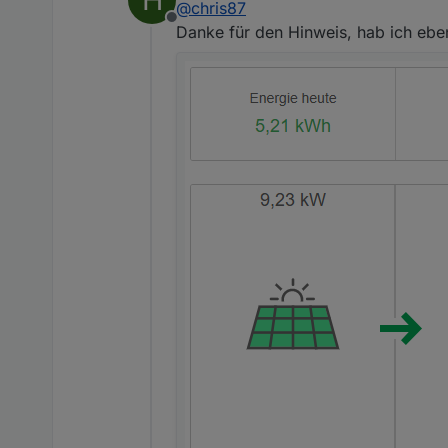
@
chris87
=
Offline
1100kWh/1184kWh= 0.929 = 7
Danke für den Hinweis, hab ich ebe