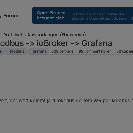
y Forum
Praktische Anwendungen (Showcase)
Modbus -> ioBroker -> Grafana
e
modbus
grafana
609
beiträge
92
kommentatoren
301.5k
au
cht so. Ich hab heute laut Portal
ert, der wert kommt ja direkt aus deinem WR per Modbus 