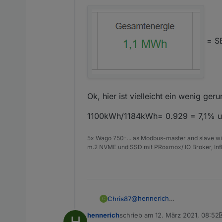
= SE
Ok, hier ist vielleicht ein wenig ge
1100kWh/1184kWh= 0.929 = 7,1% un
5x Wago 750-... as Modbus-master and slave wi
m.2 NVME und SSD mit PRoxmox/ IO Broker, Inf
@
hennerich
Chris87
C
Vergleich doch mal deinen G
hennerich
schrieb am
12. März 2021, 08:52
H
Mein Beispiel:
Ok, hier ist vielleicht ein w
zuletzt editiert von hennerich
3. 