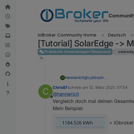
Weiter zum Inhalt
Communit
ioBroker Community Home
Deutsch
[Tutorial] SolarEdge -> 
Praktische Anwendungen (Showcase)
solaredg
@
cybtrash
hennerich
H
Hey, also bei mir ist das ni
Chris87
schrieb am
12. März 2021, 07:54
C
Grüße
zuletzt editiert von
@
hennerich
Henri
Offline
Vergleich doch mal deinen Gesamtw
Mein Beispiel:
und mein Grafana sagt mir
= IObroker