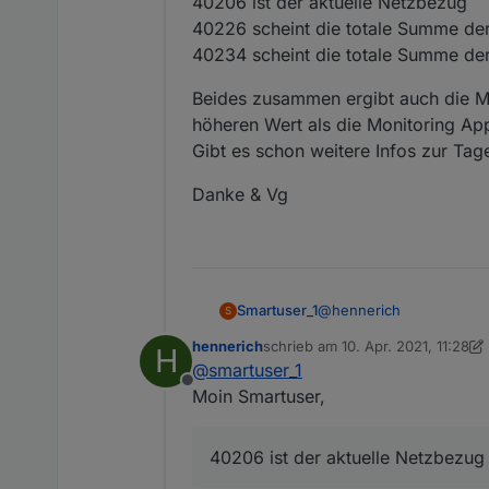
40206 ist der aktuelle Netzbezug
40226 scheint die totale Summe der
40234 scheint die totale Summe der
Beides zusammen ergibt auch die Me
höheren Wert als die Monitoring Ap
Gibt es schon weitere Infos zur Ta
Danke & Vg
@
hennerich
Smartuser_1
S
hennerich
schrieb am
10. Apr. 2021, 11:28
H
Ich kämpfe gerade leider
zuletzt editiert von hennerich
4. 
@
smartuser_1
Sunspec open Protokoll m
Offline
Ich habe einen SE10 K RWS Wechselrichter. Allerdings kommen bei mir teilweise Daten raus, die nicht stimmen können
Moin Smartuser,
bzw. anders sind.
40206 ist der aktuelle N
40206 ist der aktuelle Netzbezug
40226 scheint die total
40234 scheint die total
Beides zusammen ergibt a