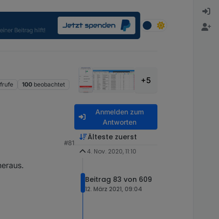
+5
frufe
100
beobachtet
Anmelden zum
Antworten
Älteste zuerst
#81
4. Nov. 2020, 11:10
heraus.
Beitrag 83 von 609
12. März 2021, 09:04