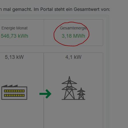
 IObroker
,1% unterschied.
n mal gemacht. Im Portal steht ein Gesamtwert von:
= SE Monitoring