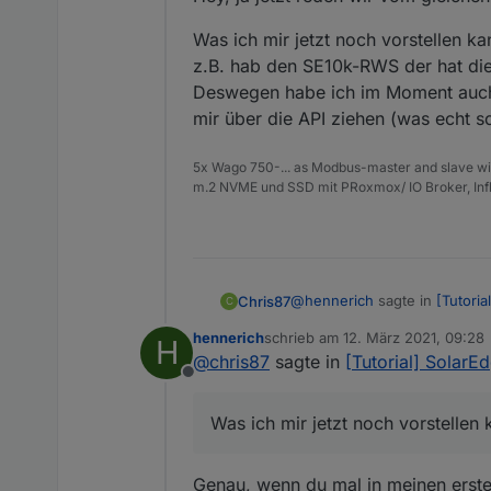
Was ich mir jetzt noch vorstellen ka
z.B. hab den SE10k-RWS der hat die 
Deswegen habe ich im Moment auch k
mir über die API ziehen (was echt sch
5x Wago 750-... as Modbus-master and slave wi
m.2 NVME und SSD mit PRoxmox/ IO Broker, Inf
@
hennerich
sagte in
[Tutori
Chris87
C
hennerich
schrieb am
12. März 2021, 09:28
H
zuletzt editiert von
@
chris87
sagte in
[Tutorial] SolarE
(von 40093 AC Gesamt-Ene
Offline
Hey, ja jetzt reden wir vom g
Was ich mir jetzt noch vorstellen 
Was ich mir jetzt noch vorste
den SE10k-RWS der hat die Ba
Genau, wenn du mal in meinen erst