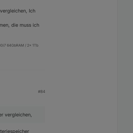
vergleichen, Ich
men, die muss ich
 10i7 64GbRAM / 2x 1Tb
#84
er vergleichen,
eichen, Ich z.B. hab
teriespeicher