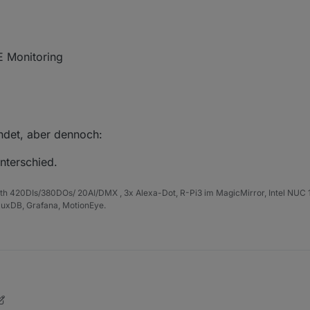
 Monitoring
rundet, aber dennoch:
terschied.
th 420DIs/380DOs/ 20AI/DMX , 3x Alexa-Dot, R-Pi3 im MagicMirror, Intel NUC
luxDB, Grafana, MotionEye.
esamtwert, der wert kommt ja direkt aus deinem WR per Modbus heraus
enig gerundet, aber dennoch:
Dez. 2021, 09:59