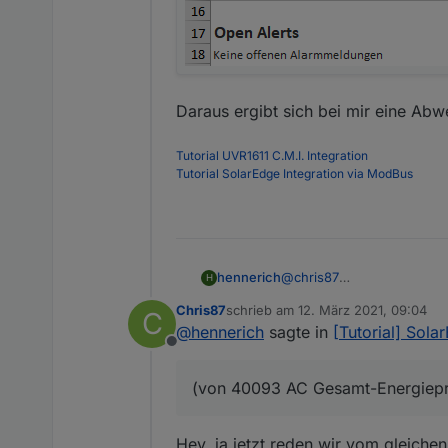
Daraus ergibt sich bei mir eine A
Tutorial UVR1611 C.M.I. Integration
Tutorial SolarEdge Integration via ModBus
@
chris87
hennerich
H
Danke für den Hinweis, ha
Chris87
schrieb am
12. März 2021, 09:04
C
und im ioBroker lese ich 
zuletzt editiert von
@
hennerich
sagte in
[Tutorial] Sol
3.185.221 Wh (also 3.18 M
Offline
Reden wir da jetzt vom gle
sehen noch nicht aufgerun
(von 40093 AC Gesamt-Energiepr
[EDIT]
Hab eben noch was gefund
bekommst du eine Excel mit 
Daraus ergibt sich bei mi
Hey, ja jetzt reden wir vom gleichen