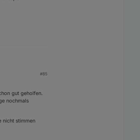
ie muss ich mir über
#85
chon gut geholfen.
dge nochmals
e nicht stimmen