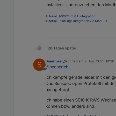
Deswegen habe ich im Moment 
installiert. Und dazu eben den Modb
die API ziehen (was echt schei.
Tutorial UVR1611 C.M.I. Integration
Tutorial SolarEdge Integration via ModBus
28 Tagen später
Smartuser_1
schrieb am
9. Apr. 2021, 16:38
S
zuletzt editiert von
@
hennerich
Offline
Ich kämpfe gerade leider mit den g
Das Sunspec open Protokoll mit den
nachgefragt.
Ich habe einen SE10 K RWS Wechselr
können bzw. anders sind.