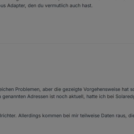
auch keinerlei Möglichkeit "direkt" an die Batteriedaten zu kommen, d
us Adapter, den du vermutlich auch hast.
.. ist).
leichen Problemen, aber die gezeigte Vorgehensweise hat s
 genannten Adressen ist noch aktuell, hatte ich bei Solare
ichter. Allerdings kommen bei mir teilweise Daten raus, di