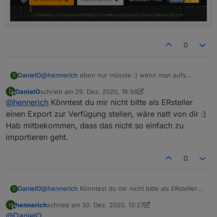
0
DanielO
@
hennerich
eben nur müsste :) wenn man aufs
D
rechte Symbol klickt, dann kommt in der Tat ein
DanielO
schrieb am
29. Dez. 2020, 18:56
D
Fenster mit Blöcke importieren.
zuletzt editiert von DanielO
Offline
@
hennerich
Könntest du mir nicht bitte als ERsteller
Wenn der Code eingefügt wird, dann bleibt jedoch
alles im Feld leer. Siehe Foto 3 und wenn ich mal auch
einen Export zur Verfügung stellen, wäre natt von dir :)
JS umschalte, dann fügt er mir nur eine Zeile ein.
Hab mitbekommen, dass das nicht so einfach zu
importieren geht.
0
DanielO
@
hennerich
Könntest du mir nicht bitte als ERsteller
D
einen Export zur Verfügung stellen, wäre natt von dir
hennerich
schrieb am
30. Dez. 2020, 13:27
H
:) Hab mitbekommen, dass das nicht so einfach zu
zuletzt editiert von hennerich
Offline
@
DanielO
importieren geht.