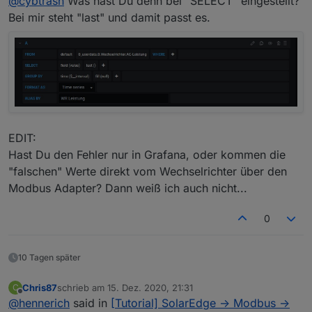
@
cybtrash
Was hast Du denn bei "SELECT" eingestellt?
Problem, dass nachts, wenn keine Stromerzeugung
ist, unter "holdingRegisters.40083_I_AC_Leistung"
Tagsüber stimmen die Werte aber mit den Daten aus
Bei mir steht "last" und damit passt es.
weiterhin Zahlen angezeigt werden (bei mir
der App überein und sind realistisch.
wechselnd zwischen ~30 Watt und ~650 Watt). Das
Kennt jemand das Problem?
ist natürlich falsch.
EDIT:
Hast Du den Fehler nur in Grafana, oder kommen die
"falschen" Werte direkt vom Wechselrichter über den
Modbus Adapter? Dann weiß ich auch nicht...
0
10 Tagen später
Chris87
schrieb am
15. Dez. 2020, 21:31
C
zuletzt editiert von
Offline
@
hennerich
said in
[Tutorial] SolarEdge -> Modbus ->