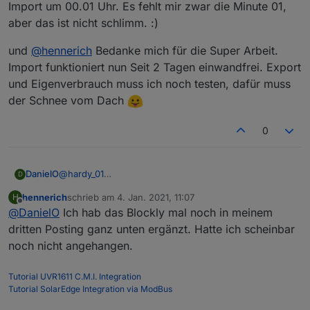
Import um 00.01 Uhr. Es fehlt mir zwar die Minute 01,
aber das ist nicht schlimm. :)
und
@
hennerich
Bedanke mich für die Super Arbeit.
Import funktioniert nun Seit 2 Tagen einwandfrei. Export
und Eigenverbrauch muss ich noch testen, dafür muss
der Schnee vom Dach
0
@
hardy_01
DanielO
D
das mit dem fehlenden Script ist richtig. das fehlt laut
hennerich
schrieb am
4. Jan. 2021, 11:07
H
mir auch. ich habe mir jenen z.b. selber gebastelt, als
und
@
hennerich
Bedanke mich für die Super Arbeit.
zuletzt editiert von
Offline
@
DanielO
Ich hab das Blockly mal noch in meinem
ich das ganze Script verstanden habe. Ich hab z.b. den
Import funktioniert nun Seit 2 Tagen einwandfrei.
total import um 00.01 abgelesen und eine Variable
Export und Eigenverbrauch muss ich noch testen,
dritten Posting ganz unten ergänzt. Hatte ich scheinbar
erstellt. Dann einfach die weiteren Zählerstände davon
dafür muss der Schnee vom Dach
noch nicht angehangen.
abgezogen. Also als Beispiel aktueller Import gesamt -
Import um 00.01 Uhr. Es fehlt mir zwar die Minute 01,
Tutorial UVR1611 C.M.I. Integration
aber das ist nicht schlimm. :)
Tutorial SolarEdge Integration via ModBus