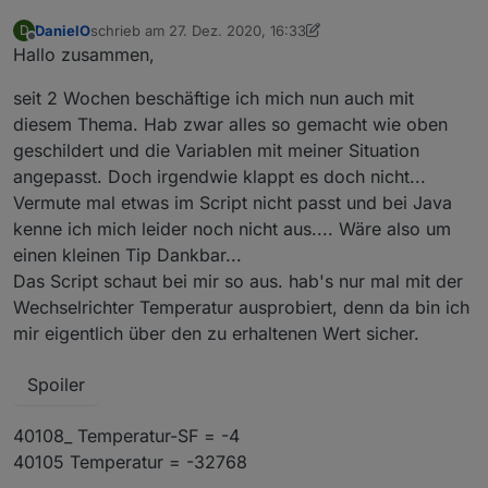
DanielO
schrieb am
27. Dez. 2020, 16:33
D
zuletzt editiert von DanielO
Offline
Hallo zusammen,
seit 2 Wochen beschäftige ich mich nun auch mit
diesem Thema. Hab zwar alles so gemacht wie oben
geschildert und die Variablen mit meiner Situation
angepasst. Doch irgendwie klappt es doch nicht...
Vermute mal etwas im Script nicht passt und bei Java
kenne ich mich leider noch nicht aus.... Wäre also um
einen kleinen Tip Dankbar...
Das Script schaut bei mir so aus. hab's nur mal mit der
Wechselrichter Temperatur ausprobiert, denn da bin ich
mir eigentlich über den zu erhaltenen Wert sicher.
Spoiler
40108_ Temperatur-SF = -4
40105 Temperatur = -32768