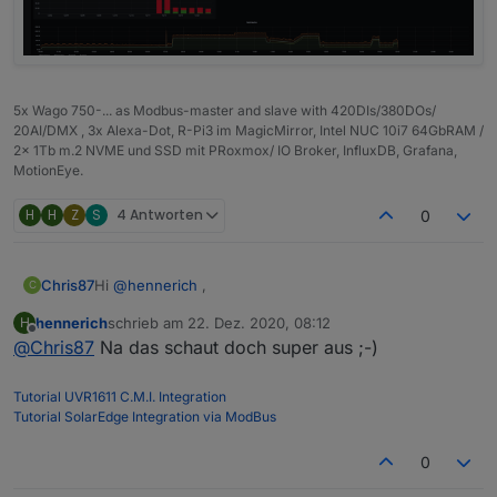
5x Wago 750-... as Modbus-master and slave with 420DIs/380DOs/
20AI/DMX , 3x Alexa-Dot, R-Pi3 im MagicMirror, Intel NUC 10i7 64GbRAM /
2x 1Tb m.2 NVME und SSD mit PRoxmox/ IO Broker, InfluxDB, Grafana,
MotionEye.
H
H
Z
S
4 Antworten
0
Hi
@
hennerich
,
Chris87
C
hennerich
schrieb am
22. Dez. 2020, 08:12
H
kein Thema. Ich sag sogar Danke für die späte
zuletzt editiert von
Offline
@
Chris87
Na das schaut doch super aus ;-)
Antwort.
Somit hatte ich die Möglichkeit mich mal detailiert mit
Grafana auseinander zu setzten, mit (wie ich finde)
Tutorial UVR1611 C.M.I. Integration
gutem Resultat:
Tutorial SolarEdge Integration via ModBus
0