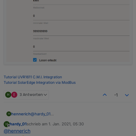
Tutorial UVR1611 C.M.I. Integration
Tutorial SolarEdge Integration via ModBus
H
E
3 Antworten
-1
hennerich
@
hardy_01
H
Hey Hardy, die 3 Werte hab ich manuell angelegt.
hardy_01
schrieb am
1. Jan. 2021, 05:30
H
Sie sehen alle so aus:
zuletzt editiert von
Offline
@
hennerich