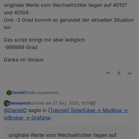
originale Werte vom Wechselrichter liegen auf 40107
und 40104
Und -3 Grad kommt so gerundet der aktuellen Situation
hin
Das script bringt mir aber lediglich
-999999 Grad
Danke im Voraus
0
Hallo zusammen,
DanielO
D
hennerich
schrieb am
27. Dez. 2020, 16:55
H
seit 2 Wochen beschäftige ich mich nun auch mit
zuletzt editiert von hennerich
Offline
@
DanielO
sagte in
[Tutorial] SolarEdge -> Modbus ->
diesem Thema. Hab zwar alles so gemacht wie oben
geschildert und die Variablen mit meiner Situation
ioBroker -> Grafana
:
angepasst. Doch irgendwie klappt es doch nicht...
Spoiler
Vermute mal etwas im Script nicht passt und bei Java
kenne ich mich leider noch nicht aus.... Wäre also um
originale Werte vom Wechselrichter liegen auf