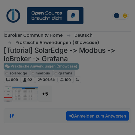
Weiter zum Inhalt
ioBroker Community Home
Deutsch
Praktische Anwendungen (Showcase)
[Tutorial] SolarEdge -> Modbus ->
ioBroker -> Grafana
Praktische Anwendungen (Showcase)
solaredge
modbus
grafana
609
92
301.6k
100
+5
Anmelden zum Antworten