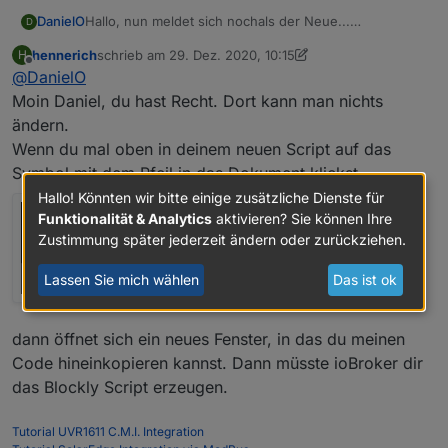
DanielO
Hallo, nun meldet sich nochals der Neue...
D
Teil 3 - Pumkt 2 PVErzeugteEnergieAktuell Blockly
hennerich
schrieb am
29. Dez. 2020, 10:15
H
Script:
zuletzt editiert von hennerich
Offline
@
DanielO
Hier ist im Spoiler ja ein fixfertiges Script. Wenn ich ein
neues Blockly öffne und das Ansichtsfenster von
Moin Daniel, du hast Recht. Dort kann man nichts
Blockly auf JS ändere, dann komme ich zum Script
ändern.
Bereich. Soweit OK.
Wenn du mal oben in deinem neuen Script auf das
Das Script kann ich aber leider nicht importieren, weil
Symbol mit dem Pfeil in das Dokument klickst
man nur Lese-Rechte im Ansichtsfenster vom Blockly
Script hat (schreibt mir der iobroker zumindest im
Hallo! Könnten wir bitte einige zusätzliche Dienste für
Blockly Hausverbrauch). Kann man das ändern oder
Funktionalität & Analytics
aktivieren? Sie können Ihre
gibt es eine andere Möglichkeit, das Script zu
Zustimmung später jederzeit ändern oder zurückziehen.
importieren?
Lassen Sie mich wählen
Das ist ok
dann öffnet sich ein neues Fenster, in das du meinen
Code hineinkopieren kannst. Dann müsste ioBroker dir
das Blockly Script erzeugen.
Tutorial UVR1611 C.M.I. Integration