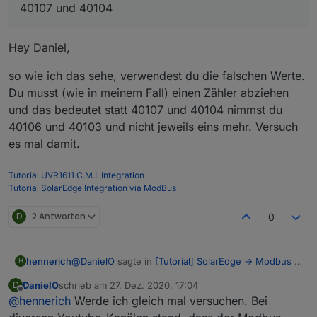
einen kleinen Tip Dankbar...
40108_ Temperatur-SF = -4
40107 und 40104
Das Script schaut bei mir so aus. hab's nur mal mit der
40105 Temperatur = -32768
Wechselrichter Temperatur ausprobiert, denn da bin
originale Werte vom Wechselrichter liegen auf 40107
ich mir eigentlich über den zu erhaltenen Wert sicher.
und 40104
Hey Daniel,
Und -3 Grad kommt so gerundet der aktuellen
Das script bringt mir aber lediglich
Situation hin
-999999 Grad
so wie ich das sehe, verwendest du die falschen Werte.
Danke im Voraus
Du musst (wie in meinem Fall) einen Zähler abziehen
und das bedeutet statt 40107 und 40104 nimmst du
40106 und 40103 und nicht jeweils eins mehr. Versuch
es mal damit.
Tutorial UVR1611 C.M.I. Integration
Tutorial SolarEdge Integration via ModBus
D
2 Antworten
0
@
DanielO
sagte in
[Tutorial] SolarEdge -> Modbus -
hennerich
H
> ioBroker -> Grafana
:
DanielO
schrieb am
27. Dez. 2020, 17:04
D
zuletzt editiert von
Offline
@
hennerich
Werde ich gleich mal versuchen. Bei
originale Werte vom Wechselrichter liegen auf
40107 und 40104