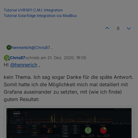
Tutorial UVR1611 C.M.I. Integration
Finde irgendwie nichts wo diese beschrieben werden.
Tutorial SolarEdge Integration via ModBus
Du hast auch unter Punkt 2 und Punkt 7 den gleichen
Code gepostet.
MfG Chris
0
Evtl. bin ich blind...
Wäre cool wenn du dich hier melden könntest.
hennerich
@
Chris87
H
Moin Chris, sorry für die späte Antwort. Und die
Chris87
schrieb am
21. Dez. 2020, 19:05
C
wird dich glaube ich etwas enttäuschen. Da ich die
zuletzt editiert von
Offline
Hi
@
hennerich
,
Idee von einem User aus dem PV Forum habe und
die von dir angesprochenen Werte auch nicht
kein Thema. Ich sag sogar Danke für die späte Antwort.
nutze, kann ich dir nichts näheres dazu sagen.
Somit hatte ich die Möglichkeit mich mal detailiert mit
Grafana auseinander zu setzten, mit (wie ich finde)
gutem Resultat: