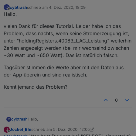
cybtrash
schrieb am
4. Dez. 2020, 18:09
C
zuletzt editiert von
Offline
Hallo,
vielen Dank für dieses Tutorial. Leider habe ich das
Problem, dass nachts, wenn keine Stromerzeugung ist,
unter "holdingRegisters.40083_I_AC_Leistung" weiterhin
Zahlen angezeigt werden (bei mir wechselnd zwischen
~30 Watt und ~650 Watt). Das ist natürlich falsch.
Tagsüber stimmen die Werte aber mit den Daten aus
der App überein und sind realistisch.
Kennt jemand das Problem?
0
Hallo,
cybtrash
C
Jockel_Bln
schrieb am
5. Dez. 2020, 12:05
J
vielen Dank für dieses Tutorial. Leider habe ich das
zuletzt editiert von Jockel_Bln
12. Mai 2020, 13:29
Offline