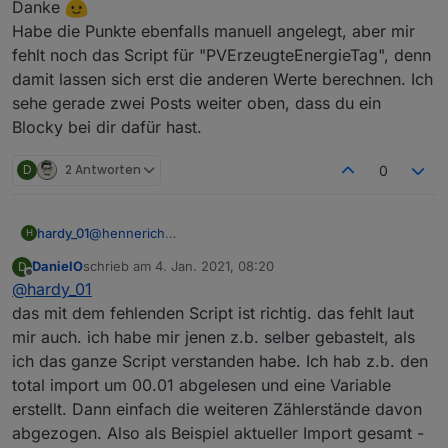
Danke
Habe die Punkte ebenfalls manuell angelegt, aber mir
fehlt noch das Script für "PVErzeugteEnergieTag", denn
damit lassen sich erst die anderen Werte berechnen. Ich
sehe gerade zwei Posts weiter oben, dass du ein
Blocky bei dir dafür hast.
D
2 Antworten
0
hardy_01
@
hennerich
H
Danke
DanielO
schrieb am
4. Jan. 2021, 08:20
D
Habe die Punkte ebenfalls manuell angelegt, aber mir
zuletzt editiert von
Offline
@
hardy_01
fehlt noch das Script für "PVErzeugteEnergieTag",
das mit dem fehlenden Script ist richtig. das fehlt laut
denn damit lassen sich erst die anderen Werte
berechnen. Ich sehe gerade zwei Posts weiter oben,
mir auch. ich habe mir jenen z.b. selber gebastelt, als
dass du ein Blocky bei dir dafür hast.
ich das ganze Script verstanden habe. Ich hab z.b. den
total import um 00.01 abgelesen und eine Variable
erstellt. Dann einfach die weiteren Zählerstände davon
abgezogen. Also als Beispiel aktueller Import gesamt -