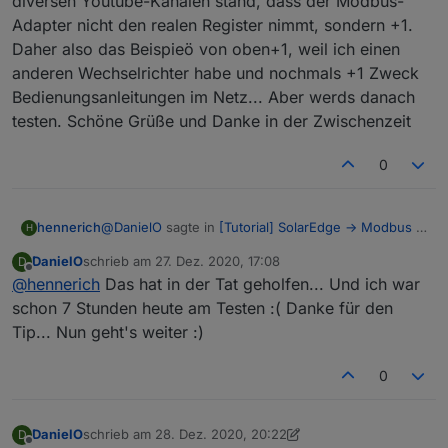
diversen Youtube-Kanälen stand, dass der Modbus-
Hey Daniel,
Adapter nicht den realen Register nimmt, sondern +1.
Daher also das Beispieö von oben+1, weil ich einen
so wie ich das sehe, verwendest du die falschen
Werte. Du musst (wie in meinem Fall) einen Zähler
anderen Wechselrichter habe und nochmals +1 Zweck
abziehen und das bedeutet statt 40107 und 40104
Bedienungsanleitungen im Netz... Aber werds danach
nimmst du 40106 und 40103 und nicht jeweils eins
testen. Schöne Grüße und Danke in der Zwischenzeit
mehr. Versuch es mal damit.
0
@
DanielO
sagte in
[Tutorial] SolarEdge -> Modbus -
hennerich
H
> ioBroker -> Grafana
:
DanielO
schrieb am
27. Dez. 2020, 17:08
D
zuletzt editiert von
Offline
@
hennerich
Das hat in der Tat geholfen... Und ich war
originale Werte vom Wechselrichter liegen auf
40107 und 40104
schon 7 Stunden heute am Testen :( Danke für den
Hey Daniel,
Tip... Nun geht's weiter :)
so wie ich das sehe, verwendest du die falschen
Werte. Du musst (wie in meinem Fall) einen Zähler
0
abziehen und das bedeutet statt 40107 und 40104
nimmst du 40106 und 40103 und nicht jeweils eins
mehr. Versuch es mal damit.
DanielO
schrieb am
28. Dez. 2020, 20:22
D
zuletzt editiert von DanielO