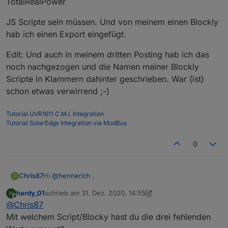
TotalRealPower
JS Scripte sein müssen. Und von meinem einen Blockly
hab ich einen Export eingefügt.
Edit: Und auch in meinem dritten Posting hab ich das
noch nachgezogen und die Namen meiner Blockly
Scripte in Klammern dahinter geschrieben. War (ist)
schon etwas verwirrend ;-)
Tutorial UVR1611 C.M.I. Integration
Tutorial SolarEdge Integration via ModBus
0
Hi
@
hennerich
,
Chris87
C
hardy_01
schrieb am
31. Dez. 2020, 14:55
H
kein Thema. Ich sag sogar Danke für die späte
zuletzt editiert von hardy_01
Offline
@
Chris87
Antwort.
Somit hatte ich die Möglichkeit mich mal detailiert mit
Mit welchem Script/Blocky hast du die drei fehlenden
Grafana auseinander zu setzten, mit (wie ich finde)