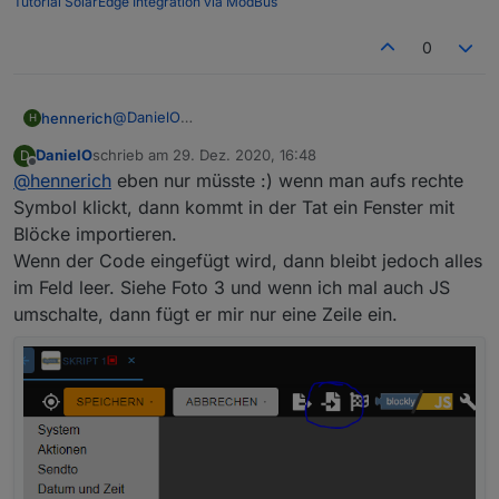
Tutorial SolarEdge Integration via ModBus
0
@
DanielO
hennerich
H
Moin Daniel, du hast Recht. Dort kann man nichts
DanielO
schrieb am
29. Dez. 2020, 16:48
D
ändern.
dann öffnet sich ein neues Fenster, in das du
zuletzt editiert von
Offline
@
hennerich
eben nur müsste :) wenn man aufs rechte
Wenn du mal oben in deinem neuen Script auf das
meinen Code hineinkopieren kannst. Dann müsste
Symbol mit dem Pfeil in das Dokument klickst
ioBroker dir das Blockly Script erzeugen.
Symbol klickt, dann kommt in der Tat ein Fenster mit
Blöcke importieren.
Wenn der Code eingefügt wird, dann bleibt jedoch alles
im Feld leer. Siehe Foto 3 und wenn ich mal auch JS
umschalte, dann fügt er mir nur eine Zeile ein.