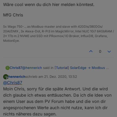
Wäre cool wenn du dich hier melden könntest.
MfG Chris
5x Wago 750-... as Modbus-master and slave with 420DIs/380DOs/
20AI/DMX , 3x Alexa-Dot, R-Pi3 im MagicMirror, Intel NUC 10i7 64GbRAM /
2x 1Tb m.2 NVME und SSD mit PRoxmox/ IO Broker, InfluxDB, Grafana,
MotionEye.
0
@
hennerich
said in
[Tutorial] SolarEdge -> Modbus ->
Chris87
C
ioBroker -> Grafana
:
hennerich
schrieb am
21. Dez. 2020, 13:52
H
zuletzt editiert von
Offline
@
Chris87
Graph PV Erzeugung in kWh
Quelle aus der InfluxDB sind
Moin Chris, sorry für die späte Antwort. Und die wird
@
hennerich
Coole Arbeit sieht echt gut aus!!!
PVErzeugteEnergieAktuell
dich glaube ich etwas enttäuschen. Da ich die Idee von
Blockly Script:
einem User aus dem PV Forum habe und die von dir
Ich würde nur gerne wissen was du mit den Werten
machst?:
angesprochenen Werte auch nicht nutze, kann ich dir
nichts näheres dazu sagen.
Spoiler