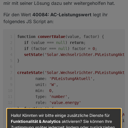
mir mit seiner Lösung dazu sehr weitergeholfen hat.
Für den Wert
40084: AC-Leistungswert
legt ihr
folgendes JS Script an:
function
convertValue
(
value, factor
) {
if
 (value === 
null
) 
return
;
if
 (factor === 
null
) factor = 
0
;
setState
(
'Solar.Wechselrichter.PVLeistungAktu
}  
createState
(
'Solar.Wechselrichter.PVLeistungAktu
name
: 
'PVLeistungAktuell'
,
unit
: 
'W'
,
min
:  
0
,
type
: 
'number'
,
role
: 
'value.energy'
}, 
function
 (
) {
on
(
'modbus.1.holdingRegisters.40083_I_AC
Hallo! Könnten wir bitte einige zusätzliche Dienste für
var
 timeout = 
setTimeout
(
functio
Funktionalität & Analytics
aktivieren? Sie können Ihre
clearTimeout
(timeout);
Zustimmung später jederzeit ändern oder zurückziehen.