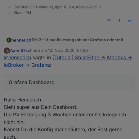
ioBroker CT Debian 13, npm 10.9.4, nodejs 22.21.0
Slave: Pi4
1
Teil3 – Visualisierung (ob mit Grafana oder mit
hennerich
H
anderen Tools muss ich sehen)
Aare 07
schrieb am
13. Nov. 2020, 07:28
A
ongoing, erster Screenshot von meinem Grafana
HIer noch das Grafana json für einen Import.
zuletzt editiert von
Offline
@
hennerich
sagte in
[Tutorial] SolarEdge -> Modbus ->
Dashboard (auch hier danke an inkoFa, das ist
PV Anlage-1605288773411.json
nämlich seine Idee gewesen).
Damit ihr euch das auch nachbauen könnt, erkläre
ioBroker -> Grafana
:
ich nachfolgend welche Einstellungen dafür
notwendig sind. Der linke Block kommt von meiner
1. Graph PV
Heizung, den lasse ich außen vor und konzentriere
Grafana Dashboard
Quellen aus der InfluxDB sind
mich nur auf die PV Sachen.
PVLeistungAktuell -> gelber Graph
Die ersten 3 Werte solltet ihr schon haben wenn ihr
Hausverbrauch -> blauer Graph
Hallo Hennerich
oben aus meinem Teil 2 die Sachen übernommen
TempWechselrichter -> orangener Graph
habt.
(Sonnenstand) -> gestrichelt grüne Linie
Sonnenstand
war ein fertiges JS Script:
Sieht super aus Dein Dashbord.
Die PV Erzeugung 3 Wochen unten rechts kriege ich
Spoiler
nicht hin.
Kannst Du die Konfig mal erläutern, der Rest gerne
2. Graph PV Erzeugung in kWh
auch..