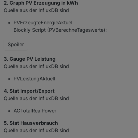
2. Graph PV Erzeugung in kWh
	var valueState = getState('modbus.1.hol
Quelle aus der InfluxDB sind
	convertValue(valueState ? valueState.va
PVErzeugteEnergieAktuell
Blockly Script (PVBerechneTageswerte):
Spoiler
3. Gauge PV Leistung
Quelle aus der InfluxDB sind
PVLeistungAktuell
4. Stat Import/Export
Quelle aus der InfluxDB sind
ACTotalRealPower
5. Stat Hausverbrauch
Quelle aus der InfluxDB sind