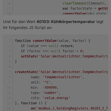
clearTimeout
(timeout);
var
 factorState = 
getSta
convertValue
(obj.
state
.
v
		}, 
100
); 
Und für den Wert
40103: Kühlkörpertemperatur
legt
	});
ihr folgendes JS Script an:
var
 factorState = 
getState
(
'modbus.1.hol
var
 valueState = 
getState
(
'modbus.1.hold
convertValue
(valueState ? valueState.
val
function
convertValue
(
value, factor
) {
});
if
 (value === 
null
) 
return
;
if
 (factor === 
null
) factor = 
0
;
setState
(
'Solar.Wechselrichter.TempWechselric
}  
createState
(
'Solar.Wechselrichter.TempWechselric
name
: 
'TempWechselrichter'
,
unit
: 
'°C'
,
min
:  -
999999
,
type
: 
'number'
,
role
: 
'value.energy'
}, 
function
 (
) {
on
(
'modbus.1.holdingRegisters.40103_I_Te