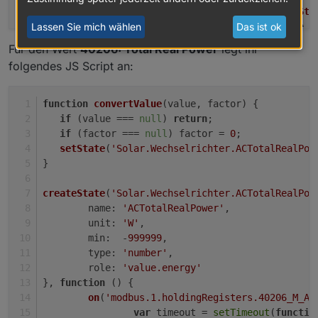
var
 factorState = 
getSta
Lassen Sie mich wählen
Das ist ok
convertValue
(obj.
state
.
v
		}, 
100
); 
Für den Wert
40206: Total Real Power
legt ihr
	});
folgendes JS Script an:
var
 factorState = 
getState
(
'modbus.1.hol
var
 valueState = 
getState
(
'modbus.1.hold
convertValue
(valueState ? valueState.
val
function
convertValue
(
value, factor
) {
});
if
 (value === 
null
) 
return
;
if
 (factor === 
null
) factor = 
0
;
setState
(
'Solar.Wechselrichter.ACTotalRealPow
}  
createState
(
'Solar.Wechselrichter.ACTotalRealPow
name
: 
'ACTotalRealPower'
,
unit
: 
'W'
,
min
:  -
999999
,
type
: 
'number'
,
role
: 
'value.energy'
}, 
function
 (
) {
on
(
'modbus.1.holdingRegisters.40206_M_AC
var
 timeout = 
setTimeout
(
functio