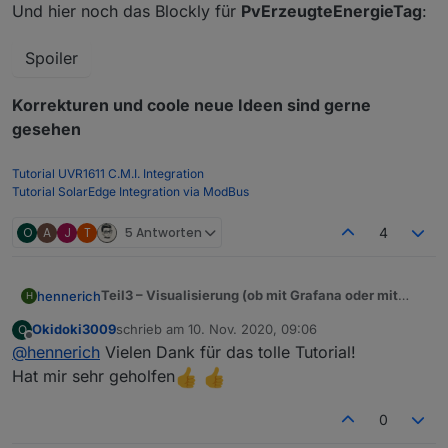
Und hier noch das Blockly für
PvErzeugteEnergieTag
:
Spoiler
Korrekturen und coole neue Ideen sind gerne
gesehen
Tutorial UVR1611 C.M.I. Integration
Tutorial SolarEdge Integration via ModBus
O
A
J
T
5 Antworten
4
Teil3 – Visualisierung (ob mit Grafana oder mit
hennerich
H
anderen Tools muss ich sehen)
Okidoki3009
schrieb am
10. Nov. 2020, 09:06
O
ongoing, erster Screenshot von meinem Grafana
HIer noch das Grafana json für einen Import.
zuletzt editiert von
Offline
@
hennerich
Vielen Dank für das tolle Tutorial!
Dashboard (auch hier danke an inkoFa, das ist
PV Anlage-1605288773411.json
nämlich seine Idee gewesen).
Damit ihr euch das auch nachbauen könnt, erkläre
Hat mir sehr geholfen
ich nachfolgend welche Einstellungen dafür
notwendig sind. Der linke Block kommt von meiner
1. Graph PV
0
Heizung, den lasse ich außen vor und konzentriere
Quellen aus der InfluxDB sind