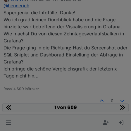
weiter kommst.
zuletzt editiert von
Offline
@
hennerich
Spoiler
Supergenial die Infofülle. Danke!
Wo ich grad keinen Durchblick habe und die Frage
9 Stat Nettobezug heute
hinzielte war betreffend der Visualisierung in Grafana.
Quelle aus der InfluxDB sind
Wie machst Du von diesen Zehntagesverlaufsbalken in
PVImpertierteEnergieAktuell -> siehe Blockly
10 Stat Ersparnis Tag
Script oben
Grafana?
Quelle aus der InfluxDB sind
Die Frage ging in die Richtung: Hast du Screenshot oder
ErsparnisPVAnlageTag
SQL Sniplet und Dashborad Einstellung der Abfrage in
Blockly Script (Kosten):
Grafana?
Spoiler
Ich bringe die schöne Vergleichsgrafik der letzten x
Tage nicht hin...
11 Stat Ersparnis Total
Quelle aus der InfluxDB sind
Raspi 4 SSD ioBroker
ErsparnisPVAnlageTotal -> siehe Blockly Script
Und hier noch das Blockly für
oben
0
PvErzeugteEnergieTag
:
1 von 609
Spoiler
Aare 07
@
hennerich
A
Korrekturen und coole neue Ideen sind gerne
Supergenial die Infofülle. Danke!
hennerich
schrieb am
13. Nov. 2020, 17:36
H
gesehen
Wo ich grad keinen Durchblick habe und die Frage