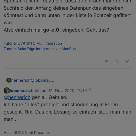
Spontan fällt mir dazu ein, dass du einfach mal oben im
Quelle aus der InfluxDB sind
		}, 100); 

	convertValue(valueState ? valueState.va
Suchfeld den Anfang deines Datenpunktes eingeben
ErsparnisPVAnlageTotal -> siehe Blockly Script
	});

Und hier noch das Blockly für
oben
könntest und dann unten in der Liste in Echtzeit gefiltert
	var factorState = getState('modbus.1.hol
PvErzeugteEnergieTag
:
	var valueState = getState('modbus.1.hol
wird.
	convertValue(valueState ? valueState.va
Spoiler
Also einfach mal
go-e.0.
eingeben. Geht das?
Korrekturen und coole neue Ideen sind gerne
Tutorial UVR1611 C.M.I. Integration
gesehen
Tutorial SolarEdge Integration via ModBus
1
hennerich
@
lobomau
H
Naja, so viele hab ich gar nicht ;-)
lobomau
schrieb am
12. Nov. 2020, 13:49
Spontan fällt mir dazu ein, dass du einfach mal oben
zuletzt editiert von lobomau
11. Dez. 2020, 14:50
Offline
@
hennerich
genial. Geht so!
im Suchfeld den Anfang deines Datenpunktes
eingeben könntest und dann unten in der Liste in
Ich habe "alles" probiert und stundenlang in Foren
Echtzeit gefiltert wird.
gesucht. Nix. Das die Lösung so einfach ist.... man man
Also einfach mal
go-e.0.
eingeben. Geht das?
man...
Host: NUC8i3 mit Proxmox: