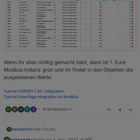
Wenn ihr alles richtig gemacht habt, dann ist 1. Eure
Modbus Instanz grün und ihr findet in den Objekten die
ausgelesenen Werte.
Tutorial UVR1611 C.M.I. Integration
Tutorial SolarEdge Integration via ModBus
H
K
M
S
Z
13 Antworten
4
Hallo Forum,
hennerich
H
hennerich
schrieb am
4. Nov. 2020, 11:11
H