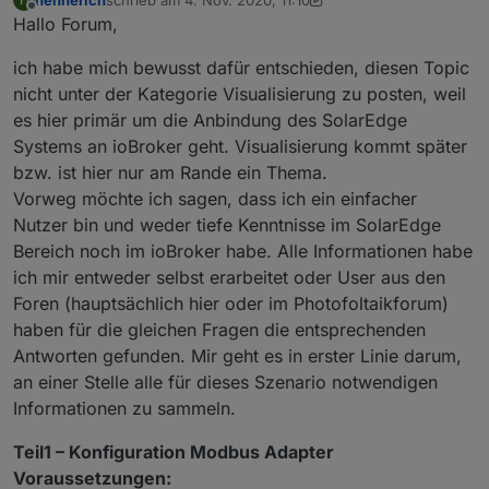
zuletzt editiert von hennerich
11. Apr. 2020, 14:08
Offline
Hallo Forum,
ich habe mich bewusst dafür entschieden, diesen Topic
nicht unter der Kategorie Visualisierung zu posten, weil
es hier primär um die Anbindung des SolarEdge
Systems an ioBroker geht. Visualisierung kommt später
bzw. ist hier nur am Rande ein Thema.
Vorweg möchte ich sagen, dass ich ein einfacher
Nutzer bin und weder tiefe Kenntnisse im SolarEdge
Bereich noch im ioBroker habe. Alle Informationen habe
ich mir entweder selbst erarbeitet oder User aus den
Foren (hauptsächlich hier oder im Photofoltaikforum)
haben für die gleichen Fragen die entsprechenden
Antworten gefunden. Mir geht es in erster Linie darum,
an einer Stelle alle für dieses Szenario notwendigen
Informationen zu sammeln.
Teil1 – Konfiguration Modbus Adapter
Voraussetzungen: