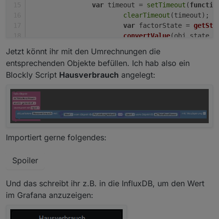
var
 timeout = 
setTimeout
(
functio
clearTimeout
(timeout);
var
 factorState = 
getSta
convertValue
(obj.
state
.
v
		}, 
100
); 
Jetzt könnt ihr mit den Umrechnungen die
	});
entsprechenden Objekte befüllen. Ich hab also ein
var
 factorState = 
getState
(
'modbus.1.hol
Blockly Script
Hausverbrauch
angelegt:
var
 valueState = 
getState
(
'modbus.1.hold
convertValue
(valueState ? valueState.
val
});
Importiert gerne folgendes:
Spoiler
Und das schreibt ihr z.B. in die InfluxDB, um den Wert
im Grafana anzuzeigen: