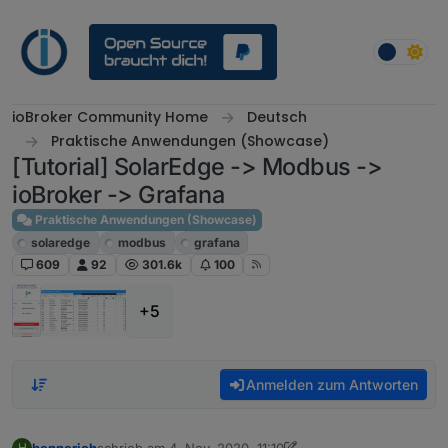
Weiter zum Inhalt
ioBroker Community Home
Deutsch
Praktische Anwendungen (Showcase)
[Tutorial] SolarEdge -> Modbus ->
ioBroker -> Grafana
Praktische Anwendungen (Showcase)
solaredge
modbus
grafana
609
92
301.6k
100
+5
Anmelden zum Antworten
hennerich
schrieb am
4. Nov. 2020, 11:10
H