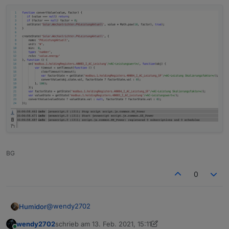
BG
0
@
wendy2702
Humidor
wendy2702
schrieb am
13. Feb. 2021, 15:11
1	40190	M_AC_Current	AC Cu
zuletzt editiert von wendy2702