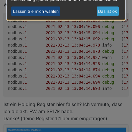
Weißt du hier Rat?
Gibt es auch als kWh register welcher auch um
Lassen Sie mich wählen
Das ist ok
0Uhr zurück gesetzt wird.
Jetzt verstehe ich das in Grafana so das der letzte
modbus
.1
2021
-02
-13
13
:
04
:
30.885
debug
	(
178
Wert um 1 Uhr erfasst wird. Da ist er aber schon
modbus
.1
2021
-02
-13
13
:
04
:
16.096
debug
	(
178
wieder auf „0“ gesetzt.
Ich müsste also wissen wie ich Grafana dazu
modbus
.1
2021
-02
-13
13
:
04
:
15.094
debug
	(
178
bewegen kann den letzten Wert des Tages um
modbus
.1
2021
-02
-13
13
:
04
:
15.092
debug
	(
178
zum Beispiel 23:30Uhr zu erfassen.
Ich habe aber mal versucht dein Blockly an mein
modbus
.1
2021
-02
-13
13
:
04
:
14.978
	info	(
178
System anzupassen. Mal sehen was morgen
modbus
.1
2021
-02
-13
13
:
04
:
14.978
debug
	(
178
Abend dann im Graph angezeigt wird.
Aber eigentlich ist es bei mir nicht notwendig den
Tageswert extra zu berechnen da ich diesen ja
modbus
.1
2021
-02
-13
13
:
04
:
14.927
	warn	(
178
aus dem WR auslesen kann.
Schöner wäre es wenn ich diesen direkt in
modbus
.1
2021
-02
-13
13
:
04
:
14.926
debug
	(
178
Grafana verwenden könnte.
modbus
.1
2021
-02
-13
13
:
04
:
14.874
debug
	(
178
modbus
.1
2021
-02
-13
13
:
04
:
14.694
debug
	(
178
modbus
.1
2021
-02
-13
13
:
04
:
14.694
debug
	(
178
modbus
.1
2021
-02
-13
13
:
04
:
14.693
	info	(
178
Ist ein Holding Register hier falsch? Ich vermute, dass
ich die akt. FW am SE17k habe.
Danke! (deine Register 1:1 bei mir eingetragen)