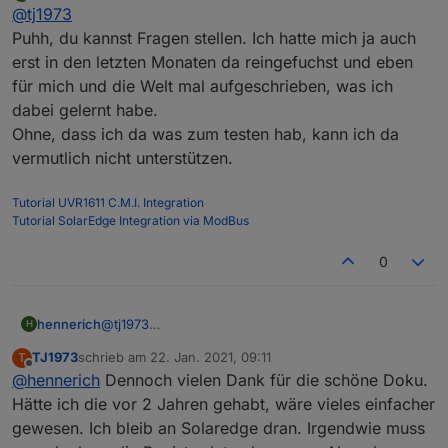
3. Gauge PV Leistung
Offline
@
tj1973
summierten Daten zu kommen. WR1 ist kein Problem
Quelle aus der InfluxDB sind
aber WR2 kann ich nicht finden. Es muss die Daten
Puhh, du kannst Fragen stellen. Ich hatte mich ja auch
PVLeistungAktuell
geben, bei Solaredge tauchen sie ja auch auf. aber im
4. Stat Import/Export
erst in den letzten Monaten da reingefuchst und eben
Modbus Adapter finde ich die richtige Nummer nicht.
Quelle aus der InfluxDB sind
für mich und die Welt mal aufgeschrieben, was ich
Batteriedaten habe ich gefunden (102853, 37, 55) aber
ACTotalRealPower
dabei gelernt habe.
beim WR2 scheitere ich. Der wäre aber für den
5. Stat Hausverbrauch
Eigenverbrauch wichtig. Hast Du eine Idee?
Ohne, dass ich da was zum testen hab, kann ich da
Quelle aus der InfluxDB sind
Hausverbrauch
vermutlich nicht unterstützen.
6. Stat Einspeisung heute
Quelle aus der InfluxDB sind
Tutorial UVR1611 C.M.I. Integration
PVExportierteEnergieAktuell -> siehe Blockly
Tutorial SolarEdge Integration via ModBus
7. Stat PV Erzeugung heute
Script oben
Quelle aus der InfluxDB sind
0
PVErzeugteEnergieAktuell
8. Stat Eigenverbrauch heute
Quelle aus der InfluxDB sind
hennerich
@
tj1973
H
PVEigenverbrauchAktuell
Puhh, du kannst Fragen stellen. Ich hatte mich ja
Blockly Script (PVEigenverbrauch):
TJ1973
schrieb am
22. Jan. 2021, 09:11
T
auch erst in den letzten Monaten da reingefuchst
zuletzt editiert von
Offline
Spoiler
@
hennerich
Dennoch vielen Dank für die schöne Doku.
und eben für mich und die Welt mal
aufgeschrieben, was ich dabei gelernt habe.
Hätte ich die vor 2 Jahren gehabt, wäre vieles einfacher
Ohne, dass ich da was zum testen hab, kann ich da
9 Stat Nettobezug heute
gewesen. Ich bleib an Solaredge dran. Irgendwie muss
vermutlich nicht unterstützen.
Quelle aus der InfluxDB sind