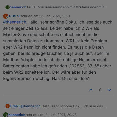
Teil3 – Visualisierung (ob mit Grafana oder mit
hennerich
H
anderen Tools muss ich sehen)
TJ1973
schrieb am
19. Jan. 2021, 18:51
T
ongoing, erster Screenshot von meinem Grafana
HIer noch das Grafana json für einen Import.
zuletzt editiert von
Offline
@
hennerich
Hallo, sehr schöne Doku. Ich lese das auch
Dashboard (auch hier danke an inkoFa, das ist
PV Anlage-1605288773411.json
nämlich seine Idee gewesen).
Damit ihr euch das auch nachbauen könnt, erkläre
seit einiger Zeit so aus. Leider habe ich 2 WR als
ich nachfolgend welche Einstellungen dafür
Master-Slave und schaffe es einfach nicht an die
notwendig sind. Der linke Block kommt von meiner
1. Graph PV
summierten Daten zu kommen. WR1 ist kein Problem
Heizung, den lasse ich außen vor und konzentriere
Quellen aus der InfluxDB sind
aber WR2 kann ich nicht finden. Es muss die Daten
mich nur auf die PV Sachen.
PVLeistungAktuell -> gelber Graph
Die ersten 3 Werte solltet ihr schon haben wenn ihr
Hausverbrauch -> blauer Graph
geben, bei Solaredge tauchen sie ja auch auf. aber im
oben aus meinem Teil 2 die Sachen übernommen
TempWechselrichter -> orangener Graph
Modbus Adapter finde ich die richtige Nummer nicht.
habt.
(Sonnenstand) -> gestrichelt grüne Linie
Sonnenstand
war ein fertiges JS Script:
Batteriedaten habe ich gefunden (102853, 37, 55) aber
beim WR2 scheitere ich. Der wäre aber für den
Spoiler
Eigenverbrauch wichtig. Hast Du eine Idee?
2. Graph PV Erzeugung in kWh
0
Quelle aus der InfluxDB sind
PVErzeugteEnergieAktuell
Blockly Script (PVBerechneTageswerte):
Spoiler
TJ1973
@
hennerich
Hallo, sehr schöne Doku. Ich lese das
T
auch seit einiger Zeit so aus. Leider habe ich 2 WR als
hennerich
schrieb am
19. Jan. 2021, 20:48
H
Master-Slave und schaffe es einfach nicht an die
zuletzt editiert von