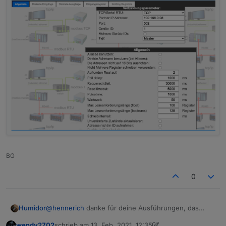
BG
0
@
hennerich
danke für deine Ausführungen, das
Humidor
macht es viel einfacher !!
wendy2702
schrieb am
13. Feb. 2021, 12:35