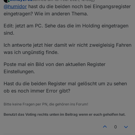
dennoch habe ich ein Problem mit meiner Modbus
modbus.1	2021-02-13 13:04:30.885	debug	(
zuletzt editiert von wendy2702
Online
@
humidor
hast du die beiden noch bei Eingangsregister
Instanz.
modbus.1	2021-02-13 13:04:16.096	debug	(
Ist ein Holding Register hier falsch? Ich vermute, dass
Weißt du hier Rat?
modbus.1	2021-02-13 13:04:15.094	debug	(
eingetragen? Wie im anderen Thema.
ich die akt. FW am SE17k habe.
modbus.1	2021-02-13 13:04:15.092	debug	(
Danke! (deine Register 1:1 bei mir eingetragen)
modbus.1	2021-02-13 13:04:14.978	info	(1
Edit: jetzt am PC. Sehe das die im Holding eingetragen
modbus.1	2021-02-13 13:04:14.978	debug	(
sind.
modbus.1	2021-02-13 13:04:14.927	warn	(17
modbus.1	2021-02-13 13:04:14.926	debug	(
Ich antworte jetzt hier damit wir nicht zweigleisig Fahren
modbus.1	2021-02-13 13:04:14.874	debug	(1
was ich ungünstig finde.
modbus.1	2021-02-13 13:04:14.694	debug	(1
modbus.1	2021-02-13 13:04:14.694	debug	
Poste mal ein Bild von den aktuellen Register
Einstellungen.
Hast du die beiden Register mal gelöscht um zu sehen
ob es noch immer Error gibt?
Bitte keine Fragen per PN, die gehören ins Forum!
Benutzt das Voting rechts unten im Beitrag wenn er euch geholfen hat.
0