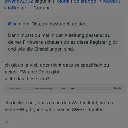
@
wendy2702
sagte in
[Tutorial] SolarEdge -> Modbus -
deiner Firmware schauen ob es diese Register
nehme ich die 40100 aus der Instanz raus:
gibt und wie die Einstellungen sind.
> ioBroker -> Grafana
:
modbus.1	2021-02-13 15:38:38.887	debug	(2
modbus.1	2021-02-13 15:38:38.886	debug	
@
humidor
Oha, du hast noch editiert.
modbus.1	2021-02-13 15:38:37.721	debug	(2
modbus.1	2021-02-13 15:38:37.720	debug	
Dann musst du mal in der Anleitung passend zu
modbus.1	2021-02-13 15:38:36.633	debug	(2
deiner Firmware schauen ob es diese Register gibt
modbus.1	2021-02-13 15:38:36.633	debug	
und wie die Einstellungen sind.
modbus.1	2021-02-13 15:38:35.468	debug	(2
modbus.1	2021-02-13 15:38:35.468	debug	
modbus.1	2021-02-13 15:38:34.296	debug	(2
ich glaub ja viel, aber nicht dass es spezifisch zu
modbus.1	2021-02-13 15:38:34.296	debug	
meiner FW eine Doku gibt...
sollte das diese sein?
schaut aus wie wenn es ohne Fehler läuft.
dh ab 40100 stimmt was nicht.
ich denke eher, dass es an den Werten liegt, wo es
keine HW gibt, ich habe keinen SW-Gridmeter
BG