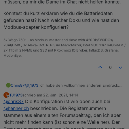
müssen, da mir die Dame im Chat nicht helfen konnte.
der App nicht darstellen....also nur eine Frage der Zeit.
Ich berichte über neue Infos. Solltest Du mal dein
könntest du kurz erklären wie du die Batteriedaten
Tutorial updaten, kannst du das eventuell mit anführen
wenn Du möchtest.
gefunden hast? Nach welcher Doku und wie hast den
Modbus-adapter konfiguriert?
5x Wago 750-... as Modbus-master and slave with 420DIs/380DOs/
20AI/DMX , 3x Alexa-Dot, R-Pi3 im MagicMirror, Intel NUC 10i7 64GbRAM /
2x 1Tb m.2 NVME und SSD mit PRoxmox/ IO Broker, InfluxDB, Grafana,
MotionEye.
0
@
tj1973
Ich habe den vollkommen anderen Eindruck.
Chris87
C
Ich hab nen Installateur Account und wenn ich über
TJ1973
schrieb am
22. Jan. 2021, 14:14
T
den Chat eine frage stelle bekomme ich eigentlich
könntest du kurz erklären wie du die Batteriedaten
zuletzt editiert von
Offline
@
chris87
Die Konfiguration ist wie oben auch bei
sofort die Antwort. Habe bis jetzt einmal ein Issue
gefunden hast? Nach welcher Doku und wie hast den
einstellen müssen, da mir die Dame im Chat nicht
Modbus-adapter konfiguriert?
@
hennerich
beschrieben. Die Registernummern
helfen konnte.
stammen aus einem alten Forumsbeitrag, den ich aber
nicht mehr finden kann (ist schon eine Weile her). Der