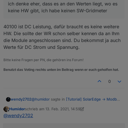
ich denke eher, dass es an den Werten liegt, wo es
keine HW gibt, ich habe keinen SW-Gridmeter
40100 ist DC Leistung, dafür braucht es keine weitere
HW. Die sollte der WR schon selber kennen da an Ihm
die Module angeschlossen sind. Du bekommst ja auch
Werte für DC Strom und Spannung.
Bitte keine Fragen per PN, die gehören ins Forum!
Benutzt das Voting rechts unten im Beitrag wenn er euch geholfen hat.
0
@
humidor
sagte in
[Tutorial] SolarEdge -> Modbus
wendy2702
-> ioBroker -> Grafana
:
Humidor
schrieb am
13. Feb. 2021, 14:59
zuletzt editiert von Humidor
Offline
@
wendy2702
sagte in
[Tutorial] SolarEdge ->
@
wendy2702
Modbus -> ioBroker -> Grafana
:
40100 ist DC Leistung, dafür braucht es keine