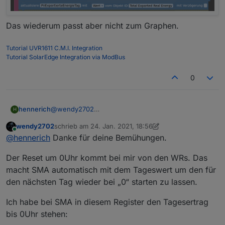
Das wiederum passt aber nicht zum Graphen.
Tutorial UVR1611 C.M.I. Integration
Tutorial SolarEdge Integration via ModBus
0
Kann ich Grafana dazu bewegen den Wert um z.b.
23:30Uhr zu lesen?
Danke und Gruß
@
wendy2702
hennerich
H
Hallo,
wendy2702
schrieb am
24. Jan. 2021, 18:56
ich hab eben mal nachgeschaut. Der Grafana Graph
Das Objekt (hab ich manuell angelegt) wird befüllt
zuletzt editiert von wendy2702
Online
@
hennerich
Danke für deine Bemühungen.
zeigt ja auf das Objekt
im Script
PVBerechneTageswerte
(auch bei mir).
"
javascript.0.Solar.Wechselrichter.PVErzeugteEne
Nur finde ich hier zwar einen Reset in der Nacht,
Den Reset von Werten um 00:00 Uhr finde ich im
Der Reset um 0Uhr kommt bei mir von den WRs. Das
rgieAktuell
" (also bei mir ist das so).
der steht aber nicht auf 01:00 Uhr ???
Script
PVErzeugteEnergieTag
macht SMA automatisch mit dem Tageswert um den für
den nächsten Tag wieder bei „0“ starten zu lassen.
Ich habe bei SMA in diesem Register den Tagesertrag
bis 0Uhr stehen: