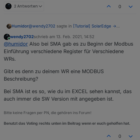
2 Antworten
0
@
wendy2702
sagte in
[Tutorial] SolarEdge ->
Humidor
Modbus -> ioBroker -> Grafana
:
wendy2702
schrieb am
13. Feb. 2021, 14:52
zuletzt editiert von
Online
@
humidor
Oha, du hast noch editiert.
@
humidor
Also bei SMA gab es zu Beginn der Modbus
Einführung verschiedene Register für Verschiedene
ich glaub ja viel, aber nicht dass es spezifisch zu
Dann musst du mal in der Anleitung passend zu
WRs.
meiner FW eine Doku gibt...
deiner Firmware schauen ob es diese Register
sollte das diese sein?
gibt und wie die Einstellungen sind.
ich denke eher, dass es an den Werten liegt, wo es
Gibt es denn zu deinem WR eine MODBUS
keine HW gibt, ich habe keinen SW-Gridmeter
Beschreibung?
Bei SMA ist es so, wie du im EXCEL sehen kannst, das
auch immer die SW Version mit angegeben ist.
Bitte keine Fragen per PN, die gehören ins Forum!
Benutzt das Voting rechts unten im Beitrag wenn er euch geholfen hat.
0