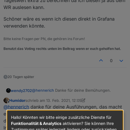
Tageswert extra zu berechnen da ich diesen ja aus dem
WR auslesen kann.
Schöner wäre es wenn ich diesen direkt in Grafana
verwenden könnte.
Bitte keine Fragen per PN, die gehören ins Forum!
Benutzt das Voting rechts unten im Beitrag wenn er euch geholfen hat.
0
20 Tagen später
@
hennerich
Danke für deine Bemühungen.
wendy2702
Humidor
schrieb am
13. Feb. 2021, 12:05
Der Reset um 0Uhr kommt bei mir von den WRs.
zuletzt editiert von Humidor
Offline
@
hennerich
danke für deine Ausführungen, das macht
Das macht SMA automatisch mit dem Tageswert
um den für den nächsten Tag wieder bei „0“
Ich habe bei SMA in diesem Register den
es viel einfacher !!
Hallo! Könnten wir bitte einige zusätzliche Dienste für
starten zu lassen.
Tagesertrag bis 0Uhr stehen:
dennoch habe ich ein Problem mit meiner Modbus
Funktionalität & Analytics
aktivieren? Sie können Ihre
Instanz.
Zustimmung später jederzeit ändern oder zurückziehen.