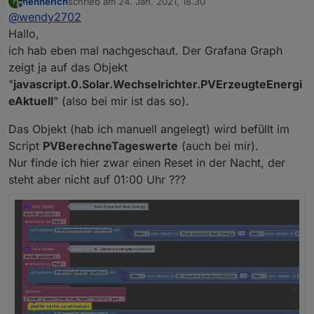
hennerich
schrieb am
24. Jan. 2021, 18:30
H
ich habe mich mal am Grafana Export bedient und
zuletzt editiert von
Offline
@
wendy2702
will davon den Graph: PV Erzeugung in kWh der
letzten 3 Wochen nutzen.
Jetzt nutze ich kein Solaredge sondern habe 2
Hallo,
SMA WRs. Den Tagesertrag der beiden WRs
ich hab eben mal nachgeschaut. Der Grafana Graph
addiere ich schon zu einem Wert zusammen.
In Grafana kann ich sehen das der Wert scheinbar
zeigt ja auf das Objekt
Allerdings setzen die WRs den Wert Nachts um 0
erst um 1 Uhr gelesen wird und da ist er natürlich
"
javascript.0.Solar.Wechselrichter.PVErzeugteEnergi
Uhr wieder auf "0" zurück.
"0".
eAktuell
" (also bei mir ist das so).
Das Objekt (hab ich manuell angelegt) wird befüllt im
Script
PVBerechneTageswerte
(auch bei mir).
Nur finde ich hier zwar einen Reset in der Nacht, der
steht aber nicht auf 01:00 Uhr ???