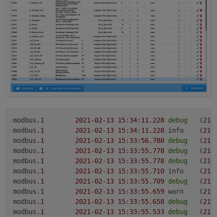
modbus
.1
2021
-02
-13
15
:
34
:
11.228
debug
	(
216
modbus
.1
2021
-02
-13
15
:
34
:
11.228
	info	(
216
modbus
.1
2021
-02
-13
15
:
33
:
56.780
debug
	(
216
modbus
.1
2021
-02
-13
15
:
33
:
55.778
debug
	(
216
modbus
.1
2021
-02
-13
15
:
33
:
55.778
debug
	(
216
modbus
.1
2021
-02
-13
15
:
33
:
55.710
	info	(
216
modbus
.1
2021
-02
-13
15
:
33
:
55.709
debug
	(
216
modbus
.1
2021
-02
-13
15
:
33
:
55.659
	warn	(
216
modbus
.1
2021
-02
-13
15
:
33
:
55.658
debug
	(
216
modbus
.1
2021
-02
-13
15
:
33
:
55.533
debug
	(
216