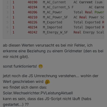
weitere HW. Die sollte der WR schon selber
1
40190
	M_AC_Current	AC 
Current
 (sum 
o
@
humidor
Oha, du hast noch editiert.
kennen da an Ihm die Module angeschlossen sind.
1
40194
	M_AC_Current_S F	AC 
Curren
Du bekommst ja auch Werte für DC Strom und
1
40206
	M_AC_Power	Total 
Real
Power
 
Dann musst du mal in der Anleitung
Spannung.
1
40210
	M_AC_Power_SF	AC 
Real
passend zu deiner Firmware schauen
1
40226
	M_Exported	Total Exported 
Re
ob es diese Register gibt und wie die
1
40234
	M_Imported	Total Imported 
Re
Einstellungen sind.
1
40242
	M_Energy_W_SF	
Real
ich glaub ja viel, aber nicht dass es spezifisch
zu meiner FW eine Doku gibt...
ab diesen Werten verursacht es bei mir Fehler, ich
sollte das diese sein?
erkenne eine Beziehung zu einem Gridmeter (den es bei
mir nicht gibt).
ich denke eher, dass es an den Werten liegt,
sonst funktionierts! 😁
wo es keine HW gibt, ich habe keinen SW-
Gridmeter
jetzt noch die JS Umrechnung verstehen... wohin der
Wert geschrieben wird
wo findet sich denn das:
Solar.Wechselrichter.PVLeistungAktuell
kann es sein, dass das JS-Script nicht läuft (habs
gestartet...) ??