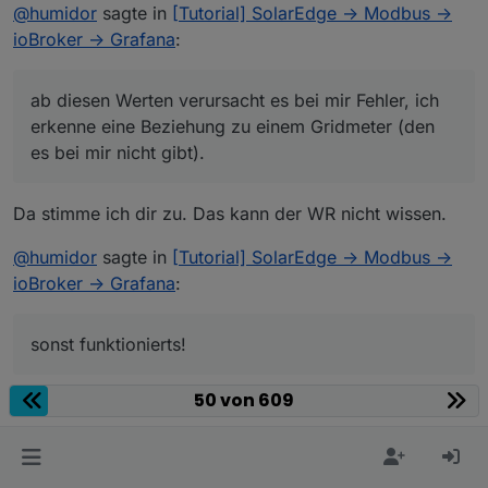
Online
@
humidor
sagte in
[Tutorial] SolarEdge -> Modbus ->
1	40194	M_AC_Current_S F	AC
ab diesen Werten verursacht es bei mir Fehler, ich
1	40206	M_AC_Power	Total Real
ioBroker -> Grafana
:
erkenne eine Beziehung zu einem Gridmeter (den es
1	40210	M_AC_Power_SF	AC Re
bei mir nicht gibt).
sonst funktionierts! 😁
1	40226	M_Exported	Total 
1	40234	M_Imported	Total 
ab diesen Werten verursacht es bei mir Fehler, ich
jetzt noch die JS Umrechnung verstehen... wohin der
erkenne eine Beziehung zu einem Gridmeter (den
Wert geschrieben wird
es bei mir nicht gibt).
wo findet sich denn das:
Solar.Wechselrichter.PVLeistungAktuell
kann es sein, dass das JS-Script nicht läuft (habs
Da stimme ich dir zu. Das kann der WR nicht wissen.
gestartet...) ??
@
humidor
sagte in
[Tutorial] SolarEdge -> Modbus ->
ioBroker -> Grafana
:
sonst funktionierts!
50 von 609
Auch mit 40100 ?
@
humidor
sagte in
[Tutorial] SolarEdge -> Modbus ->
ioBroker -> Grafana
: