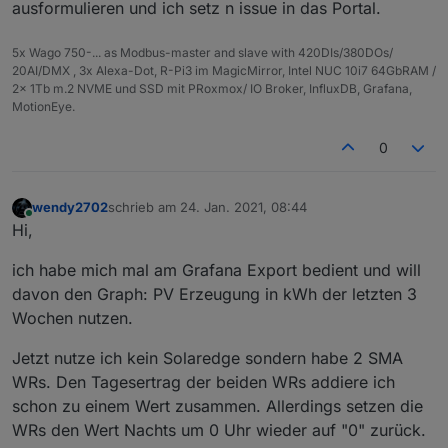
ausformulieren und ich setz n issue in das Portal.
5x Wago 750-... as Modbus-master and slave with 420DIs/380DOs/
20AI/DMX , 3x Alexa-Dot, R-Pi3 im MagicMirror, Intel NUC 10i7 64GbRAM /
2x 1Tb m.2 NVME und SSD mit PRoxmox/ IO Broker, InfluxDB, Grafana,
MotionEye.
0
wendy2702
schrieb am
24. Jan. 2021, 08:44
zuletzt editiert von
Online
Hi,
ich habe mich mal am Grafana Export bedient und will
davon den Graph: PV Erzeugung in kWh der letzten 3
Wochen nutzen.
Jetzt nutze ich kein Solaredge sondern habe 2 SMA
WRs. Den Tagesertrag der beiden WRs addiere ich
schon zu einem Wert zusammen. Allerdings setzen die
WRs den Wert Nachts um 0 Uhr wieder auf "0" zurück.