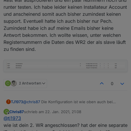
Rest war ausprobieren und ein paar Nummern hoch und
runter testen. Ich habe leider keinen Installateur Account
und anscheinend somit auch bisher zumindest keinen
support. Eventuell hatte ich auch bisher nur Pech.
Zumindest habe ich auf meine Emails bisher keine
Antwort bekommen. Ich wollte wissen, unter welchen
Registernummern die Daten des WR2 der als slave läuft
zu finden sind.
C
2 Antworten
0
@
chris87
Die Konfiguration ist wie oben auch bei
TJ1973
T
@
hennerich
beschrieben. Die Registernummern
Chris87
schrieb am
22. Jan. 2021, 21:08
C
stammen aus einem alten Forumsbeitrag, den ich aber
zuletzt editiert von
Offline
@
tj1973
nicht mehr finden kann (ist schon eine Weile her). Der
Rest war ausprobieren und ein paar Nummern hoch
wie ist dein 2. WR angeschlossen? hat der eine separate
und runter testen. Ich habe leider keinen Installateur