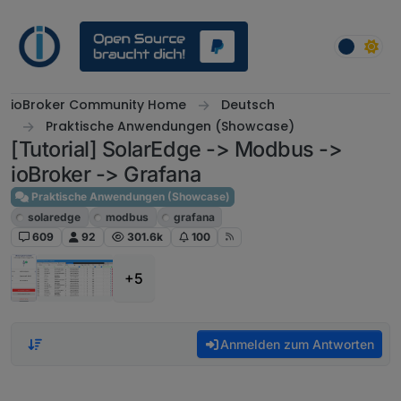
Weiter zum Inhalt
ioBroker Community Home
Deutsch
Praktische Anwendungen (Showcase)
[Tutorial] SolarEdge -> Modbus ->
ioBroker -> Grafana
Praktische Anwendungen (Showcase)
solaredge
modbus
grafana
609
92
301.6k
100
+5
Anmelden zum Antworten