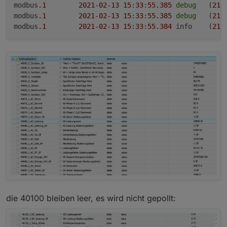
modbus
.1
2021
-02
-13
15
:
33
:
55.385
debug
	(
216
modbus
.1
2021
-02
-13
15
:
33
:
55.385
debug
	(
216
modbus
.1
2021
-02
-13
15
:
33
:
55.384
	info	(
216
die 40100 bleiben leer, es wird nicht gepollt: