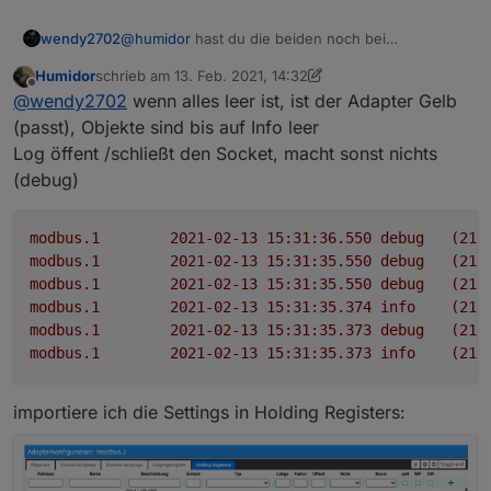
@
humidor
hast du die beiden noch bei
wendy2702
Eingangsregister eingetragen? Wie im anderen
Humidor
schrieb am
13. Feb. 2021, 14:32
Thema.
Edit: jetzt am PC. Sehe das die im Holding
zuletzt editiert von Humidor
Offline
@
wendy2702
wenn alles leer ist, ist der Adapter Gelb
eingetragen sind.
Ich antworte jetzt hier damit wir nicht zweigleisig
(passt), Objekte sind bis auf Info leer
Fahren was ich ungünstig finde.
Log öffent /schließt den Socket, macht sonst nichts
Poste mal ein Bild von den aktuellen Register
(debug)
Einstellungen.
Hast du die beiden Register mal gelöscht um zu
sehen ob es noch immer Error gibt?
modbus.1
2021-02-13 15:31:36.550	
debug
(213
modbus.1
2021-02-13 15:31:35.550	
debug
(213
modbus.1
2021-02-13 15:31:35.550	
debug
(213
modbus.1
2021-02-13 15:31:35.374	
info
(213
modbus.1
2021-02-13 15:31:35.373	
debug
(213
modbus.1
2021-02-13 15:31:35.373	
info
(213
importiere ich die Settings in Holding Registers: