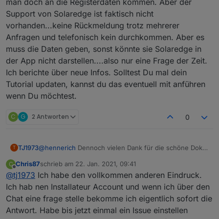
man doch an die Registerdaten kommen. Aber der
PVImpertierteEnergieAktuell -> siehe Blockly
Support von Solaredge ist faktisch nicht
10 Stat Ersparnis Tag
Script oben
vorhanden...keine Rückmeldung trotz mehrerer
Quelle aus der InfluxDB sind
ErsparnisPVAnlageTag
Anfragen und telefonisch kein durchkommen. Aber es
Blockly Script (Kosten):
muss die Daten geben, sonst könnte sie Solaredge in
Spoiler
der App nicht darstellen....also nur eine Frage der Zeit.
Ich berichte über neue Infos. Solltest Du mal dein
11 Stat Ersparnis Total
Tutorial updaten, kannst du das eventuell mit anführen
Quelle aus der InfluxDB sind
wenn Du möchtest.
ErsparnisPVAnlageTotal -> siehe Blockly Script
Und hier noch das Blockly für
oben
C
G
2 Antworten
0
PvErzeugteEnergieTag
:
Spoiler
TJ1973
@
hennerich
Dennoch vielen Dank für die schöne Doku.
T
Hätte ich die vor 2 Jahren gehabt, wäre vieles
Korrekturen und coole neue Ideen sind gerne
Chris87
schrieb am
22. Jan. 2021, 09:41
C
einfacher gewesen. Ich bleib an Solaredge dran.
gesehen
zuletzt editiert von
Offline
@
tj1973
Ich habe den vollkommen anderen Eindruck.
Irgendwie muss man doch an die Registerdaten
kommen. Aber der Support von Solaredge ist faktisch
Ich hab nen Installateur Account und wenn ich über den
nicht vorhanden...keine Rückmeldung trotz mehrerer
Chat eine frage stelle bekomme ich eigentlich sofort die
Anfragen und telefonisch kein durchkommen. Aber es
Antwort. Habe bis jetzt einmal ein Issue einstellen
muss die Daten geben, sonst könnte sie Solaredge in