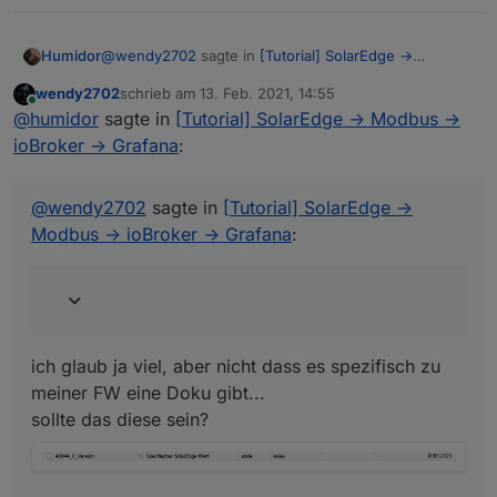
@
wendy2702
sagte in
[Tutorial] SolarEdge ->
Humidor
Modbus -> ioBroker -> Grafana
:
wendy2702
schrieb am
13. Feb. 2021, 14:55
zuletzt editiert von
Online
@
humidor
Oha, du hast noch editiert.
@
humidor
sagte in
[Tutorial] SolarEdge -> Modbus ->
ioBroker -> Grafana
:
ich glaub ja viel, aber nicht dass es spezifisch zu
Dann musst du mal in der Anleitung passend zu
meiner FW eine Doku gibt...
deiner Firmware schauen ob es diese Register
sollte das diese sein?
gibt und wie die Einstellungen sind.
ich denke eher, dass es an den Werten liegt, wo es
@
wendy2702
sagte in
[Tutorial] SolarEdge ->
keine HW gibt, ich habe keinen SW-Gridmeter
Modbus -> ioBroker -> Grafana
:
ich glaub ja viel, aber nicht dass es spezifisch zu
meiner FW eine Doku gibt...
sollte das diese sein?