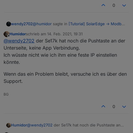
Damit fkt. die feste (DHCP) IP Vergabe der Fritzbox
0
nicht.?
@
humidor
sagte in
[Tutorial] SolarEdge -> Modbus
wendy2702
-> ioBroker -> Grafana
:
Humidor
schrieb am
14. Feb. 2021, 19:31
zuletzt editiert von
Offline
Ja, der SE hat eine andere IP angenommen.
@
wendy2702
der Se17k hat noch die Pushtaste an der
Nach einem Strom aus/ein hat er dann
Unterseite, keine App Verbindung.
Bei mir funktioniert die Feste IP Vergabe in der FB
wieder die richtige gehabt.
Ich wüsste nicht wie ich ihm eine feste IP einstellen
7590 mit IOS7.21 problemlos.
Damit fkt. die feste (DHCP) IP Vergabe der
könnte.
Sicher das der Haken dafür gesetzt ist?
Fritzbox nicht.?
Kannst du denn im SE keine feste IP einstellen?
Wenn das ein Problem bleibt, versuche ich es über den
Support.
BG
0
@
wendy2702
der Se17k hat noch die Pushtaste an
Humidor
der Unterseite, keine App Verbindung.