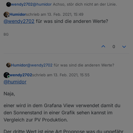
@
Homoran
diese rote schleuder Bremsspur...da
@
humidor
Achso, stör dich nicht an der Linie.
wendy2702
quietschts
Humidor
schrieb am
13. Feb. 2021, 15:49
Die Berechnung hat ja funktioniert wie man am
zuletzt editiert von
Offline
@
wendy2702
für was sind die anderen Werte?
Azimut sieht.
BG
0
Humidor
@
wendy2702
für was sind die anderen Werte?
wendy2702
schrieb am
13. Feb. 2021, 15:55
zuletzt editiert von
Online
@
humidor
Naja,
einer wird in dem Grafana View verwendet damit du
den Sonnenstand in einer Grafik sehen kannst im
Vergleich zur PV Produktion.
Der dritte Wert ist eine Art Prognose was du ungefähr