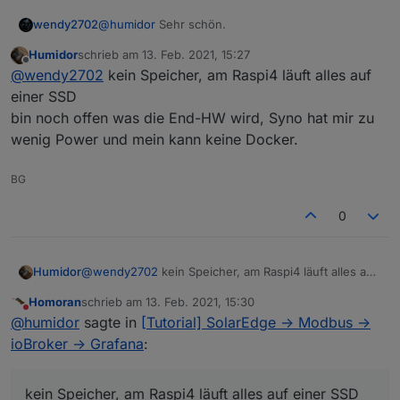
@
humidor
Sehr schön.
wendy2702
Humidor
schrieb am
13. Feb. 2021, 15:27
Dann kannst du dich ja jetzt mit Visualisierung
zuletzt editiert von
Offline
@
wendy2702
kein Speicher, am Raspi4 läuft alles auf
und/oder Statistiken beschäftigen ;-)
Nebenbei, hast du einen Speicher?
einer SSD
bin noch offen was die End-HW wird, Syno hat mir zu
wenig Power und mein kann keine Docker.
BG
0
Humidor
@
wendy2702
kein Speicher, am Raspi4 läuft alles auf
einer SSD
Homoran
schrieb am
13. Feb. 2021, 15:30
bin noch offen was die End-HW wird, Syno hat mir zu
zuletzt editiert von
Nicht stören
@
humidor
sagte in
[Tutorial] SolarEdge -> Modbus ->
wenig Power und mein kann keine Docker.
ioBroker -> Grafana
:
kein Speicher, am Raspi4 läuft alles auf einer SSD