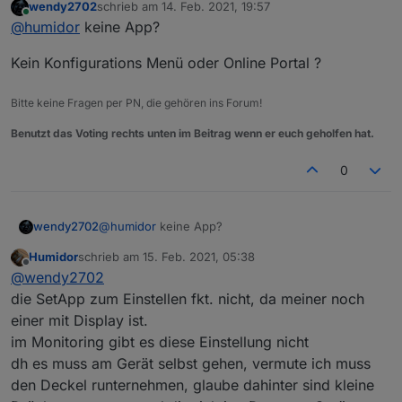
wendy2702
schrieb am
14. Feb. 2021, 19:57
Ich wüsste nicht wie ich ihm eine feste IP einstellen
Wenn das ein Problem bleibt, versuche ich es über
zuletzt editiert von
Online
@
humidor
keine App?
könnte.
den Support.
Kein Konfigurations Menü oder Online Portal ?
Bitte keine Fragen per PN, die gehören ins Forum!
Benutzt das Voting rechts unten im Beitrag wenn er euch geholfen hat.
0
@
humidor
keine App?
wendy2702
Humidor
schrieb am
15. Feb. 2021, 05:38
Kein Konfigurations Menü oder Online Portal ?
zuletzt editiert von
Offline
@
wendy2702
die SetApp zum Einstellen fkt. nicht, da meiner noch
einer mit Display ist.
im Monitoring gibt es diese Einstellung nicht
dh es muss am Gerät selbst gehen, vermute ich muss
den Deckel runternehmen, glaube dahinter sind kleine