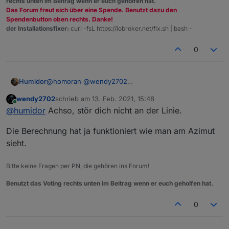
quietschts
rechts unten im Beitrag wenn er euch geholfen hat.
Das Forum freut sich über eine Spende. Benutzt dazu den
Spendenbutton oben rechts. Danke!
der Installationsfixer:
curl -fsL https://iobroker.net/fix.sh | bash -
0
@
homoran
@
wendy2702
Humidor
klappt noch nicht?
wendy2702
schrieb am
13. Feb. 2021, 15:48
habs zumindes schon geschafft die Zeit in Grafana
zuletzt editiert von
Online
@
humidor
Achso, stör dich nicht an der Linie.
rein zu bringen
Die Berechnung hat ja funktioniert wie man am Azimut
sieht.
Bitte keine Fragen per PN, die gehören ins Forum!
Benutzt das Voting rechts unten im Beitrag wenn er euch geholfen hat.
0