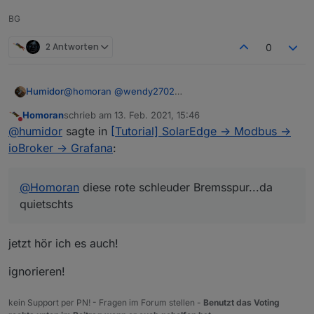
BG
2 Antworten
0
@
homoran
@
wendy2702
Humidor
klappt noch nicht?
Homoran
schrieb am
13. Feb. 2021, 15:46
habs zumindes schon geschafft die Zeit in Grafana
zuletzt editiert von
Nicht stören
@
humidor
sagte in
[Tutorial] SolarEdge -> Modbus ->
rein zu bringen
ioBroker -> Grafana
:
@
Homoran
diese rote schleuder Bremsspur...da
quietschts
jetzt hör ich es auch!
ignorieren!
@
Homoran
diese rote schleuder Bremsspur...da
kein Support per PN! - Fragen im Forum stellen -
Benutzt das Voting