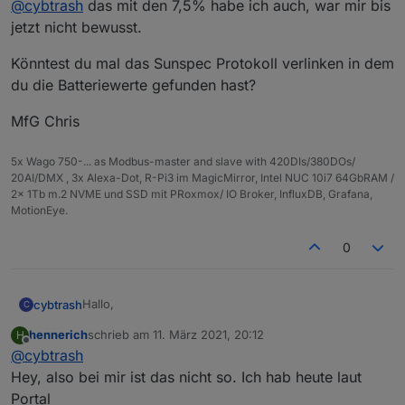
@
cybtrash
das mit den 7,5% habe ich auch, war mir bis
Energieproduktion (40093_I_AC_Energie_WH) jeden
Tag etwas ab von denen, die im Online Portal
Meine Konfig: einphasiger Wechselrichter SE4000H,
jetzt nicht bewusst.
angezeigt werden (so um 7-8% mehr Produktion in
angeschlossene LG RESU7 Batterie, StorEdge
den Modbus Werten). Habt ihr das auch bemerkt?
Interface SESTI-S4
Weiterhin für die, die eine Batterie haben: Da gibt es
Könntest du mal das Sunspec Protokoll verlinken in dem
Vermutlich liegt das an Wandlungsverlusten, aber
ja das Register "57722_Battery_1 Lifetime Import
du die Batteriewerte gefunden hast?
warum werden die dann im Modbus Wert nicht
Energy Counter" und Lifetime Export. Eine Art Zähler,
berücksichtigt, im Online Portal aber schon?
der zeigt wieviel die Batterie insgesamt abgegeben
MfG Chris
hat / aufgenommen hat. Leider werden bei mir
unplausible Werte ausgegeben (9007199254740992
5x Wago 750-... as Modbus-master and slave with 420DIs/380DOs/
bei Import, angeblich in Wh). Ist ein uint64 Wert lt.
20AI/DMX , 3x Alexa-Dot, R-Pi3 im MagicMirror, Intel NUC 10i7 64GbRAM /
Spezifikation. Hat jemand das Problem gelöst?
2x 1Tb m.2 NVME und SSD mit PRoxmox/ IO Broker, InfluxDB, Grafana,
MotionEye.
0
Hallo,
cybtrash
C
hennerich
schrieb am
11. März 2021, 20:12
H
bei mir weichen leider die Werte der AC Gesamt-
zuletzt editiert von
Offline
@
cybtrash
Energieproduktion (40093_I_AC_Energie_WH) jeden
Tag etwas ab von denen, die im Online Portal
Meine Konfig: einphasiger Wechselrichter SE4000H,
Hey, also bei mir ist das nicht so. Ich hab heute laut
angezeigt werden (so um 7-8% mehr Produktion in
angeschlossene LG RESU7 Batterie, StorEdge
Portal