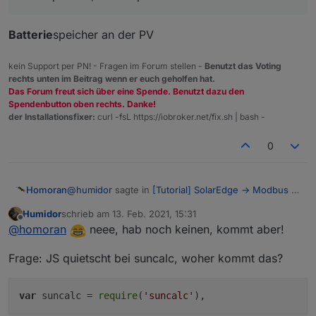
Batterie
speicher an der PV
kein Support per PN! - Fragen im Forum stellen -
Benutzt das Voting
rechts unten im Beitrag wenn er euch geholfen hat.
Das Forum freut sich über eine Spende. Benutzt dazu den
Spendenbutton oben rechts. Danke!
der Installationsfixer:
curl -fsL https://iobroker.net/fix.sh | bash -
0
@
humidor
sagte in
[Tutorial] SolarEdge -> Modbus -
Homoran
> ioBroker -> Grafana
:
Humidor
schrieb am
13. Feb. 2021, 15:31
zuletzt editiert von
Offline
kein Speicher, am Raspi4 läuft alles auf einer
@
homoran
neee, hab noch keinen, kommt aber!
SSD
Batterie
speicher an der PV
Frage: JS quietscht bei suncalc, woher kommt das?
var
suncalc =
require
(
'suncalc'
),