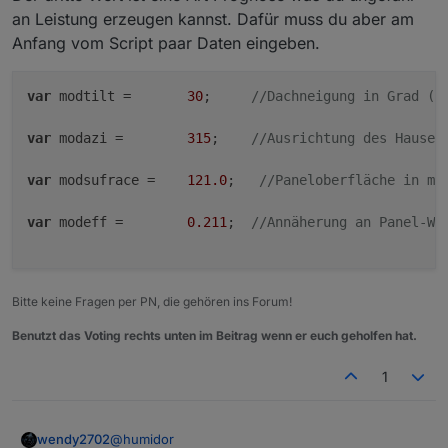
an Leistung erzeugen kannst. Dafür muss du aber am
Anfang vom Script paar Daten eingeben.
var
 modtilt =       
30
;     
//Dachneigung in Grad (S
var
 modazi =        
315
;    
//Ausrichtung des Hauses
var
 modsufrace =    
121.0
;   
//Paneloberfläche in m2
var
 modeff =        
0.211
;  
//Annäherung an Panel-Wi
Bitte keine Fragen per PN, die gehören ins Forum!
Benutzt das Voting rechts unten im Beitrag wenn er euch geholfen hat.
1
@
humidor
wendy2702