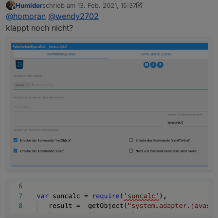
Humidor
schrieb am
13. Feb. 2021, 15:37
@
wendy2702
sagte in
[Tutorial] SolarEdge ->
zuletzt editiert von Humidor
Offline
@
homoran
@
wendy2702
Modbus -> ioBroker -> Grafana
:
klappt noch nicht?
Trage mal im Javascript Adapter bei zusätzliche
Module: "suncalc" ein
ist in js drin.