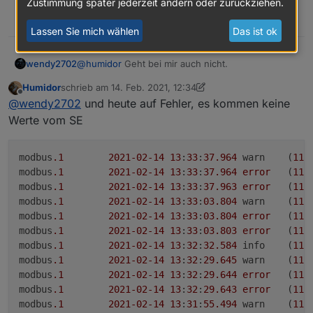
Zustimmung später jederzeit ändern oder zurückziehen.
0
Lassen Sie mich wählen
Das ist ok
@
humidor
Geht bei mir auch nicht.
wendy2702
Humidor
schrieb am
14. Feb. 2021, 12:34
Verschiedene Ausrichtungen mit
zuletzt editiert von Humidor
Offline
@
wendy2702
und heute auf Fehler, es kommen keine
unterschiedlichen Modulen und Anzahl an
Modulen.
Benutze nur den Wert für den Anzeige in Grafana.
Werte vom SE
modbus
.1
2021
-02
-14
13
:
33
:
37.964
	warn	(
111
modbus
.1
2021
-02
-14
13
:
33
:
37.964
error
	(
111
modbus
.1
2021
-02
-14
13
:
33
:
37.963
error
	(
111
modbus
.1
2021
-02
-14
13
:
33
:
03.804
	warn	(
111
modbus
.1
2021
-02
-14
13
:
33
:
03.804
error
	(
111
modbus
.1
2021
-02
-14
13
:
33
:
03.803
error
	(
111
modbus
.1
2021
-02
-14
13
:
32
:
32.584
	info	(
111
modbus
.1
2021
-02
-14
13
:
32
:
29.645
	warn	(
111
modbus
.1
2021
-02
-14
13
:
32
:
29.644
error
	(
111
modbus
.1
2021
-02
-14
13
:
32
:
29.643
error
	(
111
modbus
.1
2021
-02
-14
13
:
31
:
55.494
	warn	(
111