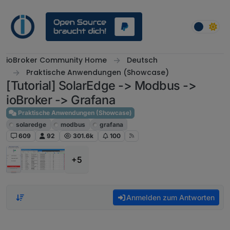
Weiter zum Inhalt
ioBroker Community Home
Deutsch
Praktische Anwendungen (Showcase)
[Tutorial] SolarEdge -> Modbus ->
ioBroker -> Grafana
Praktische Anwendungen (Showcase)
solaredge
modbus
grafana
609
92
301.6k
100
+5
Anmelden zum Antworten