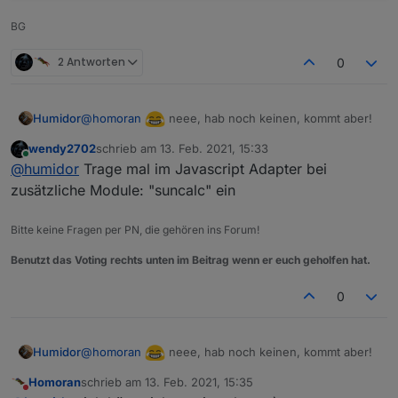
BG
2 Antworten
0
@
homoran
neee, hab noch keinen, kommt aber!
Humidor
wendy2702
schrieb am
13. Feb. 2021, 15:33
Frage: JS quietscht bei suncalc, woher kommt das?
zuletzt editiert von
Online
@
humidor
Trage mal im Javascript Adapter bei
zusätzliche Module: "suncalc" ein
Bitte keine Fragen per PN, die gehören ins Forum!
Benutzt das Voting rechts unten im Beitrag wenn er euch geholfen hat.
0
@
homoran
neee, hab noch keinen, kommt aber!
Humidor
Homoran
schrieb am
13. Feb. 2021, 15:35
Frage: JS quietscht bei suncalc, woher kommt das?
zuletzt editiert von
Nicht stören