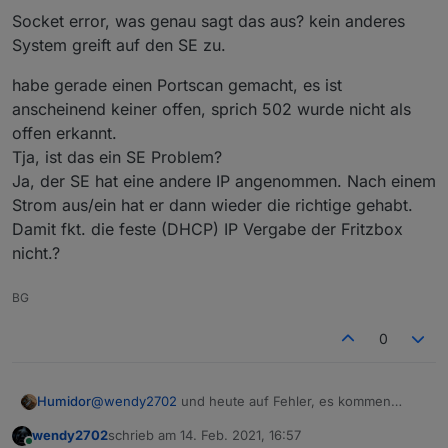
Socket error, was genau sagt das aus? kein anderes
System greift auf den SE zu.
habe gerade einen Portscan gemacht, es ist
anscheinend keiner offen, sprich 502 wurde nicht als
offen erkannt.
Tja, ist das ein SE Problem?
Ja, der SE hat eine andere IP angenommen. Nach einem
Strom aus/ein hat er dann wieder die richtige gehabt.
Damit fkt. die feste (DHCP) IP Vergabe der Fritzbox
nicht.?
BG
0
@
wendy2702
und heute auf Fehler, es kommen
Humidor
keine Werte vom SE
wendy2702
schrieb am
14. Feb. 2021, 16:57
modbus.1	2021-02-14 13:33:37.964	warn	(111
zuletzt editiert von