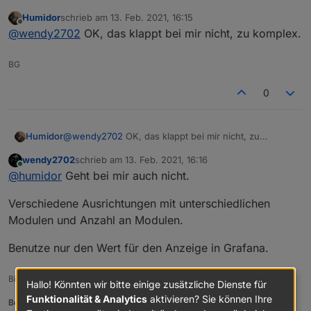
Humidor
schrieb am
13. Feb. 2021, 16:15
Naja,
zuletzt editiert von
Offline
@
wendy2702
OK, das klappt bei mir nicht, zu komplex.
einer wird in dem Grafana View verwendet damit
du den Sonnenstand in einer Grafik sehen kannst
BG
im Vergleich zur PV Produktion.
Der dritte Wert ist eine Art Prognose was du
ungefähr an Leistung erzeugen kannst. Dafür
0
muss du aber am Anfang vom Script paar Daten
var modtilt =       30;     //Dachneigung 
eingeben.
var modazi =        315;    //Ausrichtung 
Humidor
@
wendy2702
OK, das klappt bei mir nicht, zu
komplex.
var modsufrace =    121.0;   //Paneloberfl
wendy2702
schrieb am
13. Feb. 2021, 16:16
zuletzt editiert von
Online
@
humidor
Geht bei mir auch nicht.
var modeff =        0.211;  //Annäherung a
Verschiedene Ausrichtungen mit unterschiedlichen
Modulen und Anzahl an Modulen.
Benutze nur den Wert für den Anzeige in Grafana.
Bitte keine Fragen per PN, die gehören ins Forum!
Hallo! Könnten wir bitte einige zusätzliche Dienste für
Funktionalität & Analytics
aktivieren? Sie können Ihre
Benutzt das Voting rechts unten im Beitrag wenn er euch geholfen hat.