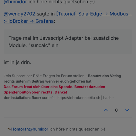
@
humidor
ich höre nichts quietschen ;-)
@
wendy2702
sagte in
[Tutorial] SolarEdge -> Modbus -
> ioBroker -> Grafana
:
Trage mal im Javascript Adapter bei zusätzliche
Module: "suncalc" ein
ist in js drin.
kein Support per PN! - Fragen im Forum stellen -
Benutzt das Voting
rechts unten im Beitrag wenn er euch geholfen hat.
Das Forum freut sich über eine Spende. Benutzt dazu den
Spendenbutton oben rechts. Danke!
der Installationsfixer:
curl -fsL https://iobroker.net/fix.sh | bash -
0
@
humidor
ich höre nichts quietschen ;-)
Homoran