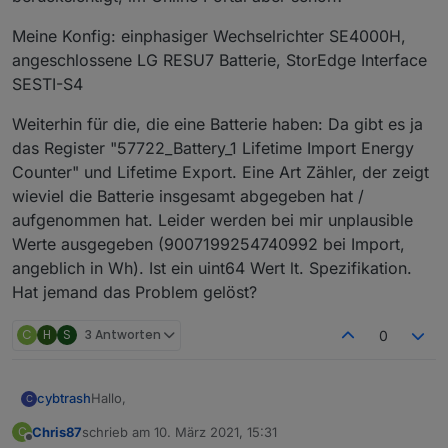
Meine Konfig: einphasiger Wechselrichter SE4000H,
angeschlossene LG RESU7 Batterie, StorEdge Interface
SESTI-S4
Weiterhin für die, die eine Batterie haben: Da gibt es ja
das Register "57722_Battery_1 Lifetime Import Energy
Counter" und Lifetime Export. Eine Art Zähler, der zeigt
wieviel die Batterie insgesamt abgegeben hat /
aufgenommen hat. Leider werden bei mir unplausible
Werte ausgegeben (9007199254740992 bei Import,
angeblich in Wh). Ist ein uint64 Wert lt. Spezifikation.
Hat jemand das Problem gelöst?
C
H
S
3 Antworten
0
Hallo,
cybtrash
C
Chris87
schrieb am
10. März 2021, 15:31
C
bei mir weichen leider die Werte der AC Gesamt-
zuletzt editiert von
Offline