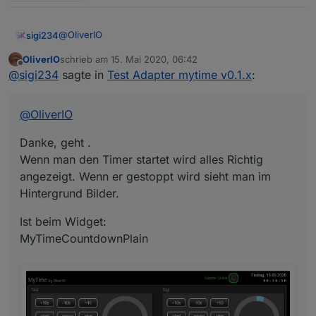
@
OliverIO
sigi234
OliverIO
schrieb am
15. Mai 2020, 06:42
Danke, geht .
zuletzt editiert von
Offline
@
sigi234
sagte in
Test Adapter mytime v0.1.x
:
Wenn man den Timer startet wird alles Richtig
angezeigt. Wenn er gestoppt wird sieht man im
Ist beim Widget:
Hintergrund Bilder.
MyTimeCountdownPlain
@
OliverIO
Danke, geht .
Wenn man den Timer startet wird alles Richtig
angezeigt. Wenn er gestoppt wird sieht man im
Hintergrund Bilder.
Ist beim Widget:
MyTimeCountdownPlain