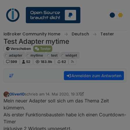
Weiter zum Inhalt
ioBroker Community Home
Deutsch
Tester
Test Adapter mytime
Verschoben
Tester
adapter
mytime
test
widget
599
52
183.9k
62
Anmelden zum Antworten
OliverIO
schrieb am
14. Mai 2020, 19:37
zuletzt editiert von OliverIO
8. Mai 2024, 16:36
Offline
Mein neuer Adapter soll sich um das Thema Zeit
kümmern.
Als erster Funktionsbaustein habe ich einen Countdown-
Timer
inklusive 2 Widgets umgesetzt.