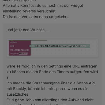
Alternativ könntest du es noch mit der widget
einstellung reverse versuchen.
Da ist das Verhalten dann umgekehrt.
und jetzt nen Wunsch ...
2.)
Nudel Timer läuft, sieht gut aus.
wäre es möglich in den Settings eine URL eintragen
zu können die am Ende des Timers aufgerufen wird
?
Ich mache die Sprachausgabe über die Sonos API,
mit Blockly, könnte ich mir sparen wenn es ein
drücke ich auf Stop, stopt der Timer, aber der Kreis
zusätzliches
vom Circle bleibt rot.
Feld gäbe. Ich kann allerdings den Aufwand nicht
Müsste er an dieser Stelle, wegen dem folgenden