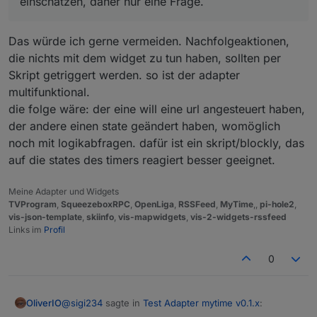
einschätzen, daher nur eine Frage.
Neustart, nicht wieder weiß werden ?
(Zeit erreicht)
Das würde ich gerne vermeiden. Nachfolgeaktionen,
die nichts mit dem widget zu tun haben, sollten per
Skript getriggert werden. so ist der adapter
multifunktional.
die folge wäre: der eine will eine url angesteuert haben,
und jetzt nen Wunsch ...
der andere einen state geändert haben, womöglich
noch mit logikabfragen. dafür ist ein skript/blockly, das
auf die states des timers reagiert besser geeignet.
Meine Adapter und Widgets
wäre es möglich in den Settings eine URL eintragen zu
TVProgram
,
SqueezeboxRPC
,
OpenLiga
,
RSSFeed
,
MyTime
,,
pi-hole2
,
können die am Ende des Timers aufgerufen wird ?
vis-json-template
,
skiinfo
,
vis-mapwidgets
,
vis-2-widgets-rssfeed
Ich mache die Sprachausgabe über die Sonos API, mit
Gruß Bernd
Links im
Profil
Blockly, könnte ich mir sparen wenn es ein
zusätzliches
0
Feld gäbe. Ich kann allerdings den Aufwand nicht
einschätzen, daher nur eine Frage.
@
sigi234
sagte in
Test Adapter mytime v0.1.x
:
OliverIO