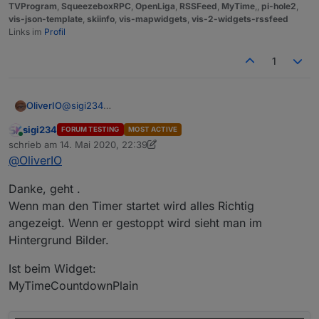
TVProgram
,
SqueezeboxRPC
,
OpenLiga
,
RSSFeed
,
MyTime
,,
pi-hole2
,
vis-json-template
,
skiinfo
,
vis-mapwidgets
,
vis-2-widgets-rssfeed
Links im
Profil
1
OliverIO
@
sigi234
erledigt. Änderung im letzten commit enthalten.
sigi234
FORUM TESTING
MOST ACTIVE
Falls countdowns bereits angelegt sind, die einfach
Online
schrieb am
14. Mai 2020, 22:39
einmal mit ändern aufrufen und gleich wieder
zuletzt editiert von sigi234
@
OliverIO
speichern.
wenn man das mit allen gemacht hat, dann die
konfiguration speichern und der namensdatenpunkt
Danke, geht .
ist da
Wenn man den Timer startet wird alles Richtig
angezeigt. Wenn er gestoppt wird sieht man im
Hintergrund Bilder.
Ist beim Widget:
MyTimeCountdownPlain