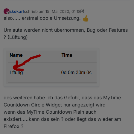
skokarl
schrieb am
15. Mai 2020, 01:18
S
zuletzt editiert von skokarl
Offline
also..... erstmal coole Umsetzung.
Umlaute werden nicht übernommen, Bug oder Features
? (Lüftung)
des weiteren habe ich das Gefühl, dass das MyTime
Countdown Circle Widget nur angezeigt wird
wenn das MyTime Countdown Plain auch
existiert.....kann das sein ? oder liegt das wieder am
Firefox ?