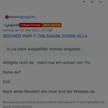
0
OliverIO
@
sigi234
in vis beim widgetfilter mytime eingeben
sigi234
FORUM TESTING
MOST ACTIVE
Online
schrieb am
14. Mai 2020, 20:31
zuletzt editiert von sigi234
@
OliverIO
sagte in
Test Adapter mytime v0.1.x
:
in vis beim widgetfilter mytime eingeben
Widgets nicht da , mach mal ein uoload von Vis.
Keine da?
Edit:
Nach einen Neustart des Host sind die Widgets da.
Bitte benutzt das Voting rechts unten im Beitrag wenn er euch geholfen hat.
Immer Daten sichern!