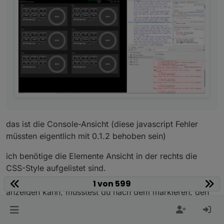
das ist die Console-Ansicht (diese javascript Fehler
müssten eigentlich mit 0.1.2 behoben sein)
ich benötige die Elemente Ansicht in der rechts die
CSS-Style aufgelistet sind.
Da diese Anzeige oft länger ist wie das Fenster
1 von 599
anzeigen kann, müsstest du nach dem markieren, den
unteren Teil des Fensters größer machen, damit mehr
drauf passt