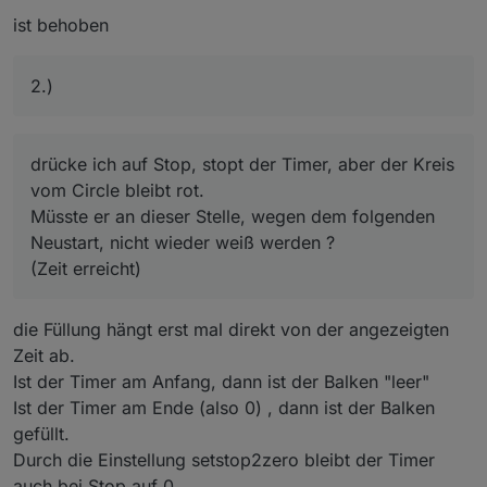
existiert.....kann das sein ? oder liegt das wieder am
Firefox ?
ist behoben
2.)
drücke ich auf Stop, stopt der Timer, aber der Kreis
vom Circle bleibt rot.
Müsste er an dieser Stelle, wegen dem folgenden
Neustart, nicht wieder weiß werden ?
(Zeit erreicht)
die Füllung hängt erst mal direkt von der angezeigten
Zeit ab.
so ist alles gut.
Ist der Timer am Anfang, dann ist der Balken "leer"
Lösche ich jetzt die OID im Plain Widget, oder das
Ist der Timer am Ende (also 0) , dann ist der Balken
ganze Widget (ich brauche an dieser Stelle das Widget
nicht )
gefüllt.
ist das Circle auch weg
Durch die Einstellung setstop2zero bleibt der Timer
auch bei Stop auf 0