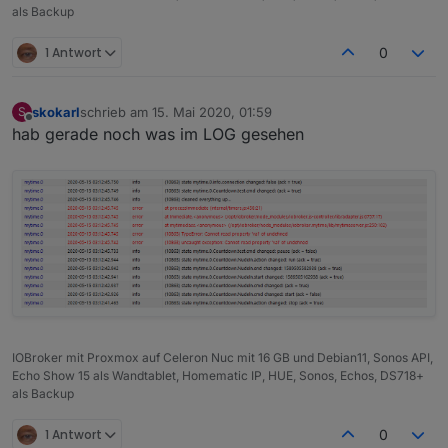
als Backup
1 Antwort
0
skokarl
schrieb am
15. Mai 2020, 01:59
S
zuletzt editiert von
Offline
hab gerade noch was im LOG gesehen
IOBroker mit Proxmox auf Celeron Nuc mit 16 GB und Debian11, Sonos API,
Echo Show 15 als Wandtablet, Homematic IP, HUE, Sonos, Echos, DS718+
als Backup
1 Antwort
0