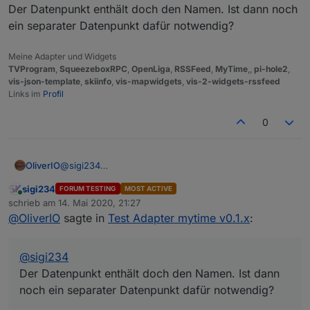
Der Datenpunkt enthält doch den Namen. Ist dann noch
Verwendung der widgets inklusive einer Beispiel
gemäß des Countdowns entsprechend abläuft.
Bei Fragen wie immer hier im Forum schreiben.
widgetgruppe für eine komplette Steuerung ist auf
ein separater Datenpunkt dafür notwendig?
englisch in der Readme zu finden.
Ich freue mich über reges testen und Vorschlag von
Erweiterungen.
Meine Adapter und Widgets
Fehler können hier, aber auch auf github
TVProgram
,
SqueezeboxRPC
,
OpenLiga
,
RSSFeed
,
MyTime
,,
pi-hole2
,
https://github.com/oweitman/ioBroker.mytime
vis-json-template
,
skiinfo
,
vis-mapwidgets
,
vis-2-widgets-rssfeed
gemeldet werden.
Links im
Profil
0
OliverIO
@
sigi234
Der Datenpunkt enthält doch den Namen. Ist dann
sigi234
FORUM TESTING
MOST ACTIVE
noch ein separater Datenpunkt dafür notwendig?
Online
schrieb am
14. Mai 2020, 21:27
zuletzt editiert von
@
OliverIO
sagte in
Test Adapter mytime v0.1.x
:
@
sigi234
Der Datenpunkt enthält doch den Namen. Ist dann
noch ein separater Datenpunkt dafür notwendig?