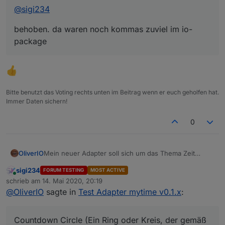
@
sigi234
behoben. da waren noch kommas zuviel im io-
package
Bitte benutzt das Voting rechts unten im Beitrag wenn er euch geholfen hat.
Immer Daten sichern!
0
Mein neuer Adapter soll sich um das Thema Zeit
OliverIO
kümmern.
sigi234
FORUM TESTING
MOST ACTIVE
Als erster Funktionsbaustein habe ich einen
Installation und Einrichtung
Online
schrieb am
14. Mai 2020, 20:19
Countdown-Timer
zuletzt editiert von
@
OliverIO
sagte in
Test Adapter mytime v0.1.x
:
inklusive 2 Widgets umgesetzt.
Schritt 1 - Installation
Eine detaillierte Beschreibung der Möglichkeiten ist in
Der Adapter ist aktuell nur auf github verfügbar.
der Readme auf github zu finden
Name des Repository ist
Schritt 2 - Instanz hinzufügen
Countdown Circle (Ein Ring oder Kreis, der gemäß
https://github.com/oweitman/iobroker.mytime
Der Adapter müsste dann im Abschnitt adapter im