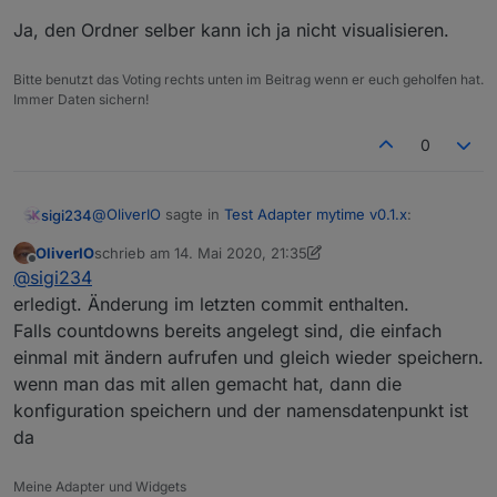
Ja, den Ordner selber kann ich ja nicht visualisieren.
Bitte benutzt das Voting rechts unten im Beitrag wenn er euch geholfen hat.
Immer Daten sichern!
0
@
OliverIO
sagte in
Test Adapter mytime v0.1.x
:
sigi234
OliverIO
schrieb am
14. Mai 2020, 21:35
zuletzt editiert von OliverIO
Offline
@
sigi234
@
sigi234
Der Datenpunkt enthält doch den Namen. Ist dann
erledigt. Änderung im letzten commit enthalten.
Ja, den Ordner selber kann ich ja nicht visualisieren.
noch ein separater Datenpunkt dafür notwendig?
Falls countdowns bereits angelegt sind, die einfach
einmal mit ändern aufrufen und gleich wieder speichern.
wenn man das mit allen gemacht hat, dann die
konfiguration speichern und der namensdatenpunkt ist
da
Meine Adapter und Widgets