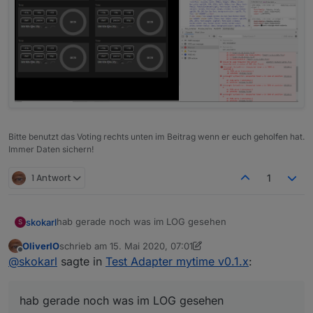
Bitte benutzt das Voting rechts unten im Beitrag wenn er euch geholfen hat.
Immer Daten sichern!
1 Antwort
1
hab gerade noch was im LOG gesehen
skokarl
S
OliverIO
schrieb am
15. Mai 2020, 07:01
zuletzt editiert von OliverIO
Offline
@
skokarl
sagte in
Test Adapter mytime v0.1.x
:
hab gerade noch was im LOG gesehen