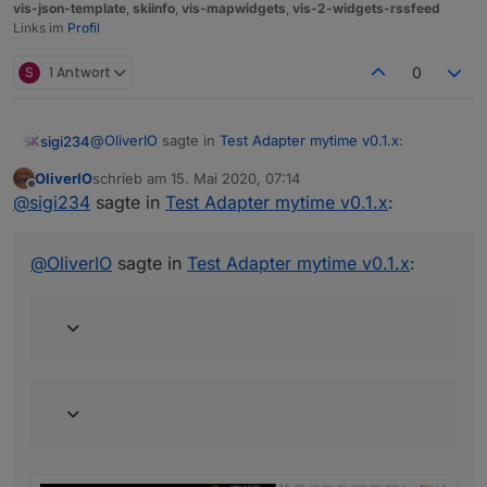
vis-json-template
,
skiinfo
,
vis-mapwidgets
,
vis-2-widgets-rssfeed
Links im
Profil
S
1 Antwort
0
@
OliverIO
sagte in
Test Adapter mytime v0.1.x
:
sigi234
OliverIO
schrieb am
15. Mai 2020, 07:14
zuletzt editiert von
Offline
@
sigi234
sagte in
Test Adapter mytime v0.1.x
:
@
sigi234
sagte in
Test Adapter mytime v0.1.x
:
Auf das Auswahlwerkzeug links
@
OliverIO
@
OliverIO
sagte in
Test Adapter mytime v0.1.x
:
dann das Element auswählen
dann rechts schauen, was da aktiv ist.