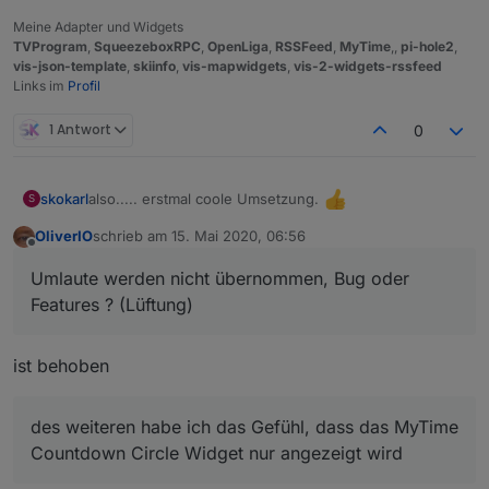
Meine Adapter und Widgets
TVProgram
,
SqueezeboxRPC
,
OpenLiga
,
RSSFeed
,
MyTime
,,
pi-hole2
,
vis-json-template
,
skiinfo
,
vis-mapwidgets
,
vis-2-widgets-rssfeed
Links im
Profil
1 Antwort
0
also..... erstmal coole Umsetzung.
skokarl
S
OliverIO
schrieb am
15. Mai 2020, 06:56
Umlaute werden nicht übernommen, Bug oder
zuletzt editiert von
Offline
Features ? (Lüftung)
Umlaute werden nicht übernommen, Bug oder
Features ? (Lüftung)
ist behoben
des weiteren habe ich das Gefühl, dass das MyTime
des weiteren habe ich das Gefühl, dass das MyTime
Countdown Circle Widget nur angezeigt wird
Countdown Circle Widget nur angezeigt wird
wenn das MyTime Countdown Plain auch