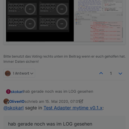
Bitte benutzt das Voting rechts unten im Beitrag wenn er euch geholfen hat.
Immer Daten sichern!
1 Antwort
1
hab gerade noch was im LOG gesehen
skokarl
S
OliverIO
schrieb am
15. Mai 2020, 07:01
zuletzt editiert von OliverIO
Offline
@
skokarl
sagte in
Test Adapter mytime v0.1.x
:
hab gerade noch was im LOG gesehen