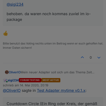
@
sigi234
behoben. da waren noch kommas zuviel im io-
package
Bitte benutzt das Voting rechts unten im Beitrag wenn er euch geholfen hat.
Immer Daten sichern!
0
Mein neuer Adapter soll sich um das Thema Zeit
OliverIO
kümmern.
sigi234
FORUM TESTING
MOST ACTIVE
Als erster Funktionsbaustein habe ich einen
Installation und Einrichtung
Online
schrieb am
14. Mai 2020, 20:19
Countdown-Timer
zuletzt editiert von
@
OliverIO
sagte in
Test Adapter mytime v0.1.x
:
inklusive 2 Widgets umgesetzt.
Schritt 1 - Installation
Eine detaillierte Beschreibung der Möglichkeiten ist in
Der Adapter ist aktuell nur auf github verfügbar.
der Readme auf github zu finden
Name des Repository ist
Schritt 2 - Instanz hinzufügen
Countdown Circle (Ein Ring oder Kreis, der gemäß
https://github.com/oweitman/iobroker.mytime
Der Adapter müsste dann im Abschnitt adapter im