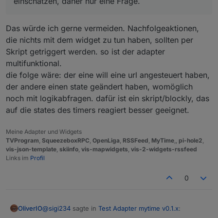
einschätzen, daher nur eine Frage.
Neustart, nicht wieder weiß werden ?
(Zeit erreicht)
Das würde ich gerne vermeiden. Nachfolgeaktionen,
die nichts mit dem widget zu tun haben, sollten per
Skript getriggert werden. so ist der adapter
multifunktional.
die folge wäre: der eine will eine url angesteuert haben,
und jetzt nen Wunsch ...
der andere einen state geändert haben, womöglich
noch mit logikabfragen. dafür ist ein skript/blockly, das
auf die states des timers reagiert besser geeignet.
Meine Adapter und Widgets
wäre es möglich in den Settings eine URL eintragen zu
TVProgram
,
SqueezeboxRPC
,
OpenLiga
,
RSSFeed
,
MyTime
,,
pi-hole2
,
können die am Ende des Timers aufgerufen wird ?
vis-json-template
,
skiinfo
,
vis-mapwidgets
,
vis-2-widgets-rssfeed
Ich mache die Sprachausgabe über die Sonos API, mit
Gruß Bernd
Links im
Profil
Blockly, könnte ich mir sparen wenn es ein
zusätzliches
0
Feld gäbe. Ich kann allerdings den Aufwand nicht
einschätzen, daher nur eine Frage.
@
sigi234
sagte in
Test Adapter mytime v0.1.x
:
OliverIO