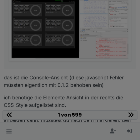
das ist die Console-Ansicht (diese javascript Fehler
müssten eigentlich mit 0.1.2 behoben sein)
ich benötige die Elemente Ansicht in der rechts die
CSS-Style aufgelistet sind.
Da diese Anzeige oft länger ist wie das Fenster
1 von 599
anzeigen kann, müsstest du nach dem markieren, den
unteren Teil des Fensters größer machen, damit mehr
drauf passt