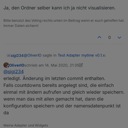
Ja, den Ordner selber kann ich ja nicht visualisieren.
Bitte benutzt das Voting rechts unten im Beitrag wenn er euch geholfen hat.
Immer Daten sichern!
0
@
OliverIO
sagte in
Test Adapter mytime v0.1.x
:
sigi234
OliverIO
schrieb am
14. Mai 2020, 21:35
zuletzt editiert von OliverIO
Offline
@
sigi234
@
sigi234
Der Datenpunkt enthält doch den Namen. Ist dann
erledigt. Änderung im letzten commit enthalten.
Ja, den Ordner selber kann ich ja nicht visualisieren.
noch ein separater Datenpunkt dafür notwendig?
Falls countdowns bereits angelegt sind, die einfach
einmal mit ändern aufrufen und gleich wieder speichern.
wenn man das mit allen gemacht hat, dann die
konfiguration speichern und der namensdatenpunkt ist
da
Meine Adapter und Widgets