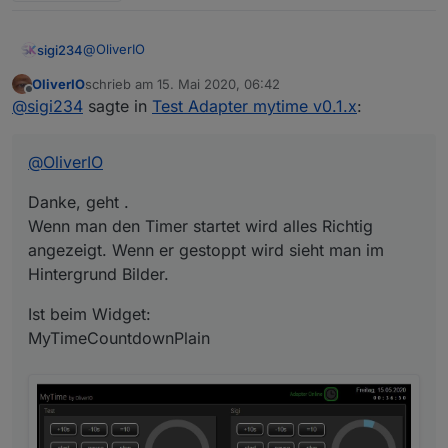
@
OliverIO
sigi234
OliverIO
schrieb am
15. Mai 2020, 06:42
Danke, geht .
zuletzt editiert von
Offline
@
sigi234
sagte in
Test Adapter mytime v0.1.x
:
Wenn man den Timer startet wird alles Richtig
angezeigt. Wenn er gestoppt wird sieht man im
Ist beim Widget:
Hintergrund Bilder.
MyTimeCountdownPlain
@
OliverIO
Danke, geht .
Wenn man den Timer startet wird alles Richtig
angezeigt. Wenn er gestoppt wird sieht man im
Hintergrund Bilder.
Ist beim Widget:
MyTimeCountdownPlain