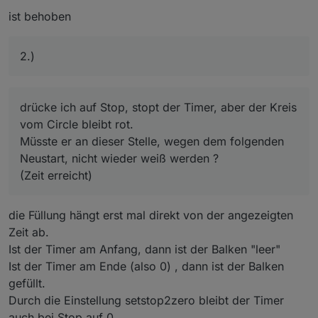
existiert.....kann das sein ? oder liegt das wieder am
Firefox ?
ist behoben
2.)
drücke ich auf Stop, stopt der Timer, aber der Kreis
vom Circle bleibt rot.
Müsste er an dieser Stelle, wegen dem folgenden
Neustart, nicht wieder weiß werden ?
(Zeit erreicht)
die Füllung hängt erst mal direkt von der angezeigten
Zeit ab.
so ist alles gut.
Ist der Timer am Anfang, dann ist der Balken "leer"
Lösche ich jetzt die OID im Plain Widget, oder das
Ist der Timer am Ende (also 0) , dann ist der Balken
ganze Widget (ich brauche an dieser Stelle das Widget
nicht )
gefüllt.
ist das Circle auch weg
Durch die Einstellung setstop2zero bleibt der Timer
auch bei Stop auf 0