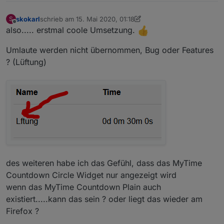
skokarl
schrieb am
15. Mai 2020, 01:18
S
zuletzt editiert von skokarl
Offline
also..... erstmal coole Umsetzung.
Umlaute werden nicht übernommen, Bug oder Features
? (Lüftung)
des weiteren habe ich das Gefühl, dass das MyTime
Countdown Circle Widget nur angezeigt wird
wenn das MyTime Countdown Plain auch
existiert.....kann das sein ? oder liegt das wieder am
Firefox ?