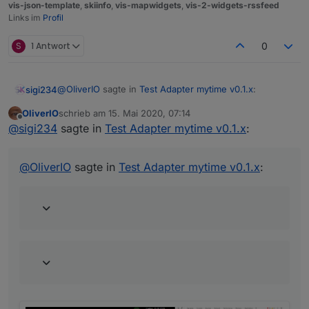
vis-json-template
,
skiinfo
,
vis-mapwidgets
,
vis-2-widgets-rssfeed
Links im
Profil
S
1 Antwort
0
@
OliverIO
sagte in
Test Adapter mytime v0.1.x
:
sigi234
OliverIO
schrieb am
15. Mai 2020, 07:14
zuletzt editiert von
Offline
@
sigi234
sagte in
Test Adapter mytime v0.1.x
:
@
sigi234
sagte in
Test Adapter mytime v0.1.x
:
Auf das Auswahlwerkzeug links
@
OliverIO
@
OliverIO
sagte in
Test Adapter mytime v0.1.x
:
dann das Element auswählen
dann rechts schauen, was da aktiv ist.