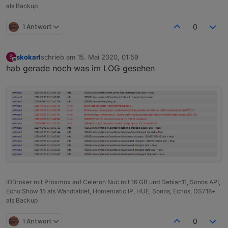
als Backup
1 Antwort
0
skokarl
schrieb am
15. Mai 2020, 01:59
S
zuletzt editiert von
Offline
hab gerade noch was im LOG gesehen
IOBroker mit Proxmox auf Celeron Nuc mit 16 GB und Debian11, Sonos API,
Echo Show 15 als Wandtablet, Homematic IP, HUE, Sonos, Echos, DS718+
als Backup
1 Antwort
0