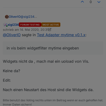
0
OliverIO
@
sigi234
in vis beim widgetfilter mytime eingeben
sigi234
FORUM TESTING
MOST ACTIVE
Online
schrieb am
14. Mai 2020, 20:31
zuletzt editiert von sigi234
@
OliverIO
sagte in
Test Adapter mytime v0.1.x
:
in vis beim widgetfilter mytime eingeben
Widgets nicht da , mach mal ein uoload von Vis.
Keine da?
Edit:
Nach einen Neustart des Host sind die Widgets da.
Bitte benutzt das Voting rechts unten im Beitrag wenn er euch geholfen hat.
Immer Daten sichern!