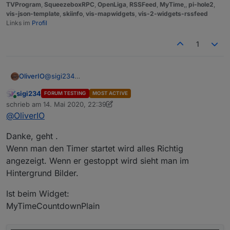
TVProgram
,
SqueezeboxRPC
,
OpenLiga
,
RSSFeed
,
MyTime
,,
pi-hole2
,
vis-json-template
,
skiinfo
,
vis-mapwidgets
,
vis-2-widgets-rssfeed
Links im
Profil
1
OliverIO
@
sigi234
erledigt. Änderung im letzten commit enthalten.
sigi234
FORUM TESTING
MOST ACTIVE
Falls countdowns bereits angelegt sind, die einfach
Online
schrieb am
14. Mai 2020, 22:39
einmal mit ändern aufrufen und gleich wieder
zuletzt editiert von sigi234
@
OliverIO
speichern.
wenn man das mit allen gemacht hat, dann die
konfiguration speichern und der namensdatenpunkt
Danke, geht .
ist da
Wenn man den Timer startet wird alles Richtig
angezeigt. Wenn er gestoppt wird sieht man im
Hintergrund Bilder.
Ist beim Widget:
MyTimeCountdownPlain