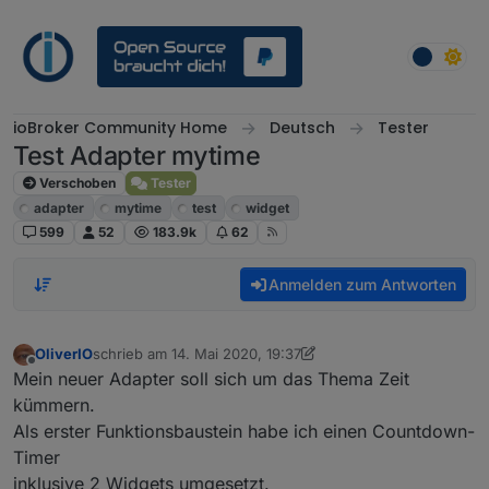
Weiter zum Inhalt
ioBroker Community Home
Deutsch
Tester
Test Adapter mytime
Verschoben
Tester
adapter
mytime
test
widget
599
52
183.9k
62
Anmelden zum Antworten
OliverIO
schrieb am
14. Mai 2020, 19:37
zuletzt editiert von OliverIO
8. Mai 2024, 16:36
Offline
Mein neuer Adapter soll sich um das Thema Zeit
kümmern.
Als erster Funktionsbaustein habe ich einen Countdown-
Timer
inklusive 2 Widgets umgesetzt.