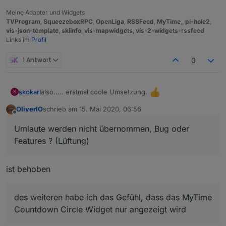
Meine Adapter und Widgets
TVProgram
,
SqueezeboxRPC
,
OpenLiga
,
RSSFeed
,
MyTime
,,
pi-hole2
,
vis-json-template
,
skiinfo
,
vis-mapwidgets
,
vis-2-widgets-rssfeed
Links im
Profil
1 Antwort
0
also..... erstmal coole Umsetzung.
skokarl
S
OliverIO
schrieb am
15. Mai 2020, 06:56
Umlaute werden nicht übernommen, Bug oder
zuletzt editiert von
Offline
Features ? (Lüftung)
Umlaute werden nicht übernommen, Bug oder
Features ? (Lüftung)
ist behoben
des weiteren habe ich das Gefühl, dass das MyTime
des weiteren habe ich das Gefühl, dass das MyTime
Countdown Circle Widget nur angezeigt wird
Countdown Circle Widget nur angezeigt wird
wenn das MyTime Countdown Plain auch