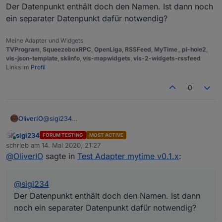
Der Datenpunkt enthält doch den Namen. Ist dann noch
Verwendung der widgets inklusive einer Beispiel
gemäß des Countdowns entsprechend abläuft.
Bei Fragen wie immer hier im Forum schreiben.
widgetgruppe für eine komplette Steuerung ist auf
ein separater Datenpunkt dafür notwendig?
englisch in der Readme zu finden.
Ich freue mich über reges testen und Vorschlag von
Erweiterungen.
Meine Adapter und Widgets
Fehler können hier, aber auch auf github
TVProgram
,
SqueezeboxRPC
,
OpenLiga
,
RSSFeed
,
MyTime
,,
pi-hole2
,
https://github.com/oweitman/ioBroker.mytime
vis-json-template
,
skiinfo
,
vis-mapwidgets
,
vis-2-widgets-rssfeed
gemeldet werden.
Links im
Profil
0
OliverIO
@
sigi234
Der Datenpunkt enthält doch den Namen. Ist dann
sigi234
FORUM TESTING
MOST ACTIVE
noch ein separater Datenpunkt dafür notwendig?
Online
schrieb am
14. Mai 2020, 21:27
zuletzt editiert von
@
OliverIO
sagte in
Test Adapter mytime v0.1.x
:
@
sigi234
Der Datenpunkt enthält doch den Namen. Ist dann
noch ein separater Datenpunkt dafür notwendig?