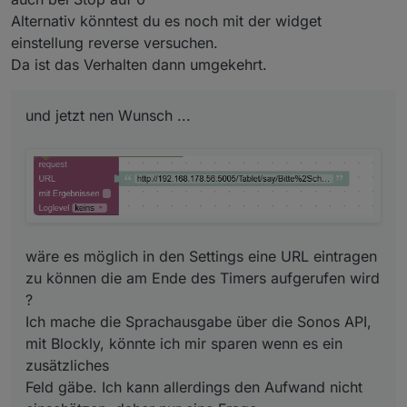
Alternativ könntest du es noch mit der widget
einstellung reverse versuchen.
Da ist das Verhalten dann umgekehrt.
und jetzt nen Wunsch ...
2.)
Nudel Timer läuft, sieht gut aus.
wäre es möglich in den Settings eine URL eintragen
zu können die am Ende des Timers aufgerufen wird
?
Ich mache die Sprachausgabe über die Sonos API,
mit Blockly, könnte ich mir sparen wenn es ein
drücke ich auf Stop, stopt der Timer, aber der Kreis
zusätzliches
vom Circle bleibt rot.
Feld gäbe. Ich kann allerdings den Aufwand nicht
Müsste er an dieser Stelle, wegen dem folgenden