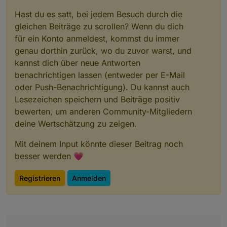
Hast du es satt, bei jedem Besuch durch die
gleichen Beiträge zu scrollen? Wenn du dich
für ein Konto anmeldest, kommst du immer
genau dorthin zurück, wo du zuvor warst, und
kannst dich über neue Antworten
Der grüne Balken ganz unten im Diagramm
benachrichtigen lassen (entweder per E-Mail
zeigt an, wann E3DC von extern gesteuert
oder Push-Benachrichtigung). Du kannst auch
wurde, also vom Skript.
Bei stark schwankender PV-Leistung oder
Lesezeichen speichern und Beiträge positiv
wenn die PV-Leistung geringer ist als die
bewerten, um anderen Community-Mitgliedern
berechnete Ladeleistung wir die Regelung
deine Wertschätzung zu zeigen.
E3DC überlassen, da man mit einem Skript von
extern über zwei Schnittstellen gar nicht so
Mit deinem Input könnte dieser Beitrag noch
schnell reagieren kann.
Du kannst ja mal bei dir auch die Objekt-ID
besser werden 💗
e3dc-rscp.0.EMS.STATUS_7
im Diagramm
anzeigen lassen, dann erkennst du sofort, ob
Registrieren
Anmelden
es ein Problem vom Skript ist oder der E3DC
Regelung.