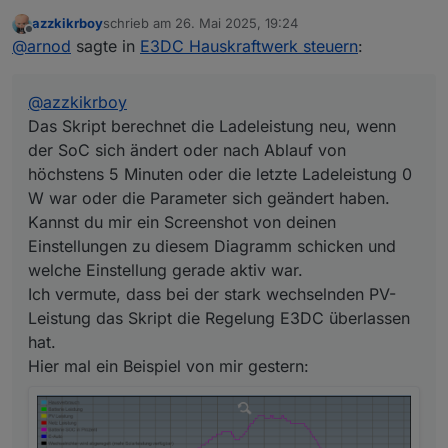
Das Skript berechnet die Ladeleistung neu, wenn der
azzkikrboy
schrieb am
26. Mai 2025, 19:24
SoC sich ändert oder nach Ablauf von höchstens 5
Der grüne Balken ganz unten im Diagramm zeigt an,
zuletzt editiert von
Offline
@
arnod
sagte in
E3DC Hauskraftwerk steuern
:
Minuten oder die letzte Ladeleistung 0 W war oder die
wann E3DC von extern gesteuert wurde, also vom
Parameter sich geändert haben.
Skript.
Kannst du mir ein Screenshot von deinen Einstellungen
Bei stark schwankender PV-Leistung oder wenn die PV-
@
azzkikrboy
zu diesem Diagramm schicken und welche Einstellung
Leistung geringer ist als die berechnete Ladeleistung
gerade aktiv war.
wir die Regelung E3DC überlassen, da man mit einem
Das Skript berechnet die Ladeleistung neu, wenn
Ich vermute, dass bei der stark wechselnden PV-
Skript von extern über zwei Schnittstellen gar nicht so
der SoC sich ändert oder nach Ablauf von
Leistung das Skript die Regelung E3DC überlassen hat.
schnell reagieren kann.
höchstens 5 Minuten oder die letzte Ladeleistung 0
Hier mal ein Beispiel von mir gestern:
Du kannst ja mal bei dir auch die Objekt-ID
e3dc-
W war oder die Parameter sich geändert haben.
rscp.0.EMS.STATUS_7
im Diagramm anzeigen lassen,
dann erkennst du sofort, ob es ein Problem vom Skript
Kannst du mir ein Screenshot von deinen
ist oder der E3DC Regelung.
Einstellungen zu diesem Diagramm schicken und
welche Einstellung gerade aktiv war.
Ich vermute, dass bei der stark wechselnden PV-
Leistung das Skript die Regelung E3DC überlassen
hat.
Hier mal ein Beispiel von mir gestern: