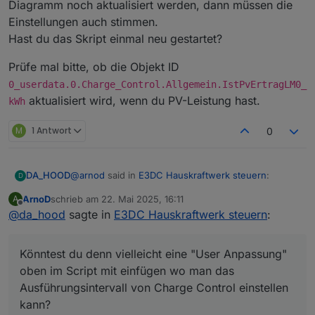
Diagramm noch aktualisiert werden, dann müssen die
Einstellungen auch stimmen.
Hast du das Skript einmal neu gestartet?
Prüfe mal bitte, ob die Objekt ID
0_userdata.0.Charge_Control.Allgemein.IstPvErtragLM0_
aktualisiert wird, wenn du PV-Leistung hast.
kWh
M
1 Antwort
0
@
arnod
said in
E3DC Hauskraftwerk steuern
:
DA_HOOD
D
ArnoD
schrieb am
22. Mai 2025, 16:11
A
zuletzt editiert von
Offline
@
da_hood
sagte in
Abfrageintervall Adapter 3 sek. +
E3DC Hauskraftwerk steuern
:
Abfrageintervall Script 3 sek. + Reaktionszeit
Könntest du denn vielleicht eine "User Anpassung"
E3DC bis die Regelung wieder übernommen
oben im Script mit einfügen wo man das
Könntest du denn vielleicht eine "User Anpassung"
wird 6 sek. sind schon 12 sek. im Worstcase.
Ausführungsintervall von Charge Control einstellen
oben im Script mit einfügen wo man das
kann? Ich führe bei mir die Skripte eigentlich immer
Ausführungsintervall von Charge Control einstellen
Sekündlich aus. Der Adapter liefert auch jede
kann?
Sekunde bei mir. Mir ist klar dass das ungünstig ist