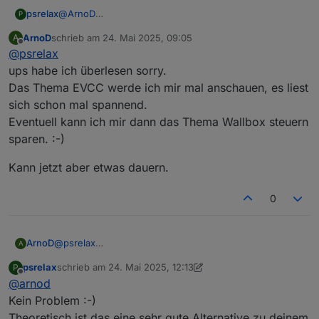
psrelax
@
ArnoD
P
Ich wollt kurz mal nachfragen, ob du meinen Post vom
ArnoD
schrieb am
24. Mai 2025, 09:05
A
17. Mai 2025, 23:32 gesehen hast :-)
zuletzt editiert von
Offline
@
psrelax
ups habe ich überlesen sorry.
Das Thema EVCC werde ich mir mal anschauen, es liest
sich schon mal spannend.
Eventuell kann ich mir dann das Thema Wallbox steuern
sparen. :-)
Kann jetzt aber etwas dauern.
0
@
psrelax
ArnoD
A
ups habe ich überlesen sorry.
psrelax
schrieb am
24. Mai 2025, 12:13
P
Das Thema EVCC werde ich mir mal anschauen, es liest
Kann jetzt aber etwas dauern.
zuletzt editiert von psrelax
Offline
@
arnod
sich schon mal spannend.
Eventuell kann ich mir dann das Thema Wallbox steuern
Kein Problem :-)
sparen. :-)
Theoretisch ist das eine sehr gute Alternative zu deinem