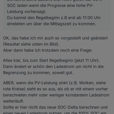
die Parameter so zu ändern, dass das Abriegeln
SOC laden wenn die Prognose eine hohe PV-
weiter nach hinten (also später) verlegt werden
Leistung vorhersagt.
könnte?
Du kannst den Regelbeginn z.B erst ab 11:00 Uhr
einstellen um über die Mittagszeit zu kommen.
OK, das habe ich mir auch so vorgestellt und geändert
(Resultat siehe unten im Bild).
Aber dann habe ich trotzdem noch eine Frage:
Alles klar, bis zum Start Regelbeginn (jetzt 11 Uhr).
Dann ändert er schön den Ladestrom um nicht in die
Begrenzung zu kommen, soweit gut.
ABER, wenn die PV-Leistung sinkt (z.B. Wolken, siehe
rote Kreise) sieht es so aus, als ob er mit einem vorher
berechneten mehr oder weniger konstantem Ladestrom
weiterläuft.
Sollte er hier nicht das neue SOC-Delta berechnen und
einen neuen Ladestrom nutzen, um die 100% SOC am