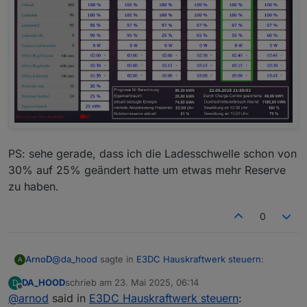
PS: sehe gerade, dass ich die Ladesschwelle schon von
30% auf 25% geändert hatte um etwas mehr Reserve
zu haben.
0
@
da_hood
sagte in
E3DC Hauskraftwerk steuern
:
ArnoD
A
DA_HOOD
schrieb am
23. Mai 2025, 06:14
D
zuletzt editiert von
Offline
@
arnod
said in
Könntest du denn vielleicht eine "User
E3DC Hauskraftwerk steuern
: