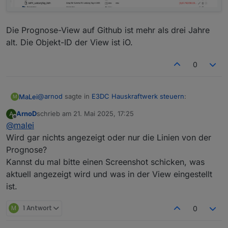
Die Prognose-View auf Github ist mehr als drei Jahre
alt. Die Objekt-ID der View ist iO.
0
@
arnod
sagte in
E3DC Hauskraftwerk steuern
:
MaLei
M
ArnoD
schrieb am
21. Mai 2025, 17:25
A
zuletzt editiert von
Offline
@
malei
@
malei
Prüfe mal bitte, ob bei dir diese Objekt-IDs
Wird gar nichts angezeigt oder nur die Linien von der
Die Objekt-IDs sind da:
angelegt sind:
Prognose?
Kannst du mal bitte einen Screenshot schicken, was
Die Prognose-View auf Github ist mehr als drei Jahre
alt. Die Objekt-ID der View ist iO.
aktuell angezeigt wird und was in der View eingestellt
ist.
M
1 Antwort
0