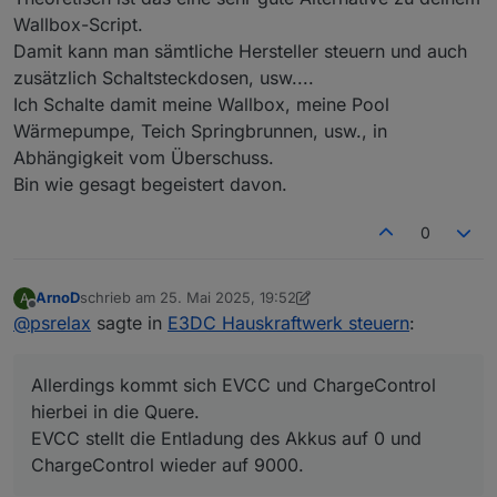
Wallbox-Script.
Damit kann man sämtliche Hersteller steuern und auch
zusätzlich Schaltsteckdosen, usw....
Ich Schalte damit meine Wallbox, meine Pool
Wärmepumpe, Teich Springbrunnen, usw., in
Abhängigkeit vom Überschuss.
Bin wie gesagt begeistert davon.
0
ArnoD
schrieb am
25. Mai 2025, 19:52
A
zuletzt editiert von ArnoD
Offline
@
psrelax
sagte in
E3DC Hauskraftwerk steuern
:
Allerdings kommt sich EVCC und ChargeControl
hierbei in die Quere.
EVCC stellt die Entladung des Akkus auf 0 und
ChargeControl wieder auf 9000.