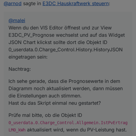
Offline
@
arnod
sagte in
E3DC Hauskraftwerk steuern
:
JSON Chart klickst sollte dort die Objekt ID
0_userdata.0.Charge_Control.History.HistoryJSON
eingetragen sein:
@
malei
Wenn du den VIS Editor öffnest und zur View
E3DC_PV_Prognose wechselst und auf das Widget
JSON Chart klickst sollte dort die Objekt ID
0_userdata.0.Charge_Control.History.HistoryJSON
Nachtrag:
eingetragen sein:
Ich sehe gerade, dass die Prognosewerte in dem
Diagramm noch aktualisiert werden, dann müssen die
Nachtrag:
Einstellungen auch stimmen.
Prüfe mal bitte, ob die Objekt ID
Hast du das Skript einmal neu gestartet?
0_userdata.0.Charge_Control.Allgemein.IstPv
Ich sehe gerade, dass die Prognosewerte in dem
ErtragLM0_kWh
aktualisiert wird, wenn du PV-Leistung
Diagramm noch aktualisiert werden, dann müssen
hast.
die Einstellungen auch stimmen.
Hast du das Skript einmal neu gestartet?
Prüfe mal bitte, ob die Objekt ID
0_userdata.0.Charge_Control.Allgemein.IstPvErtrag
aktualisiert wird, wenn du PV-Leistung hast.
LM0_kWh