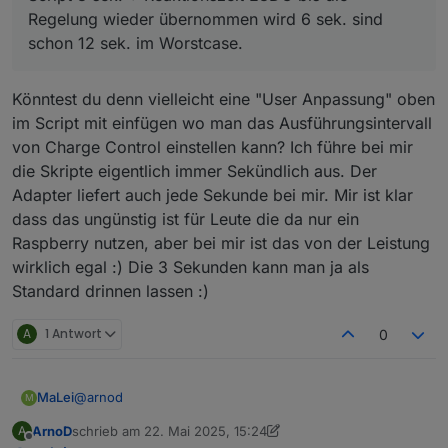
übernommen wird 6 sek. sind schon 12 sek. im
Regelung wieder übernommen wird 6 sek. sind
Worstcase.
schon 12 sek. im Worstcase.
Könntest du denn vielleicht eine "User Anpassung" oben
im Script mit einfügen wo man das Ausführungsintervall
von Charge Control einstellen kann? Ich führe bei mir
die Skripte eigentlich immer Sekündlich aus. Der
Adapter liefert auch jede Sekunde bei mir. Mir ist klar
dass das ungünstig ist für Leute die da nur ein
Raspberry nutzen, aber bei mir ist das von der Leistung
wirklich egal :) Die 3 Sekunden kann man ja als
Standard drinnen lassen :)
A
1 Antwort
0
@
arnod
MaLei
M
ArnoD
schrieb am
22. Mai 2025, 15:24
A
zuletzt editiert von ArnoD
Offline