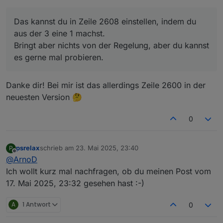
Anpassung" oben im Script mit einfügen wo man
Das kannst du in Zeile 2608 einstellen, indem du aus
das Ausführungsintervall von Charge Control
der 3 eine 1 machst.
Das kannst du in Zeile 2608 einstellen, indem du
einstellen kann?
Bringt aber nichts von der Regelung, aber du kannst es
aus der 3 eine 1 machst.
gerne mal probieren.
Bringt aber nichts von der Regelung, aber du kannst
es gerne mal probieren.
Danke dir! Bei mir ist das allerdings Zeile 2600 in der
neuesten Version 🤔
0
psrelax
schrieb am
23. Mai 2025, 23:40
P
zuletzt editiert von
Offline
@
ArnoD
Ich wollt kurz mal nachfragen, ob du meinen Post vom
17. Mai 2025, 23:32 gesehen hast :-)
A
1 Antwort
0