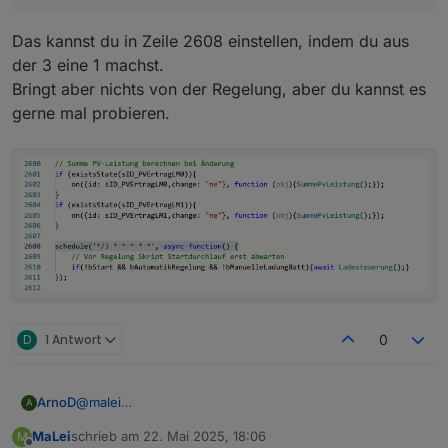
für Leute die da nur ein Raspberry nutzen, aber bei
mir ist das von der Leistung wirklich egal :) Die 3
Das kannst du in Zeile 2608 einstellen, indem du aus
Sekunden kann man ja als Standard drinnen lassen
:)
der 3 eine 1 machst.
Bringt aber nichts von der Regelung, aber du kannst es
gerne mal probieren.
D
1 Antwort
0
@
malei
ArnoD
A
Wenn du den VIS Editor öffnest und zur View
MaLei
schrieb am
22. Mai 2025, 18:06
M
E3DC_PV_Prognose wechselst und auf das Widget
zuletzt editiert von