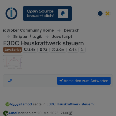
Weiter zum Inhalt
ioBroker Community Home
Deutsch
Skripten / Logik
JavaScript
E3DC Hauskraftwerk steuern
JavaScript
3.6k
73
2.0m
64
Anmelden zum Antworten
@
arnod
sagte in
E3DC Hauskraftwerk steuern
:
MaLei
M
ArnoD
schrieb am
20. Mai 2025, 21:00
A
zuletzt editiert von ArnoD