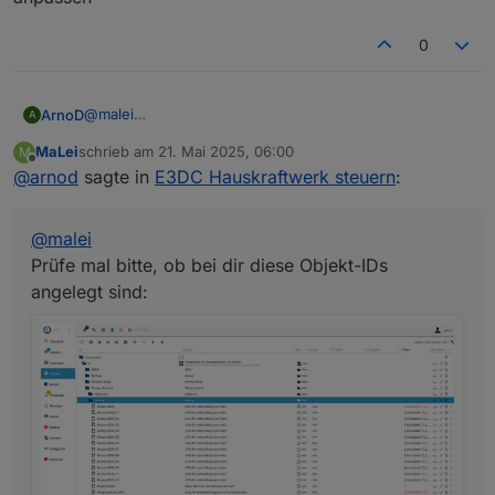
0
@
malei
ArnoD
A
Prüfe mal bitte, ob bei dir diese Objekt-IDs angelegt
MaLei
schrieb am
21. Mai 2025, 06:00
M
sind:
Hast du die View E3DC_Diagramm_Prognosen auch
zuletzt editiert von
Offline
@
arnod
sagte in
E3DC Hauskraftwerk steuern
:
aktualisiert?
Ansonsten bitte von Github importieren oder in deiner
View die Objekt-ID
@
malei
0_userdata.0.Charge_Control.History.History
JSON
anpassen
Prüfe mal bitte, ob bei dir diese Objekt-IDs
angelegt sind: