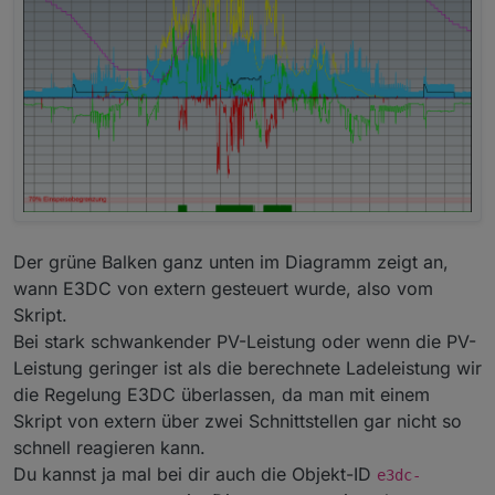
Da hast du mehrere Möglichkeiten. :-)
Du kanns deine Batterie z.B. nicht gleich auf
60% SOC laden wenn die Prognose eine hohe
PV- Leistung vorhersagt.
Du kannst den Regelbeginn z.B erst ab 11:00
Uhr einstellen um über die Mittagszeit zu
kommen.
Der grüne Balken ganz unten im Diagramm zeigt an,
wann E3DC von extern gesteuert wurde, also vom
Skript.
Bei stark schwankender PV-Leistung oder wenn die PV-
Leistung geringer ist als die berechnete Ladeleistung wir
die Regelung E3DC überlassen, da man mit einem
Skript von extern über zwei Schnittstellen gar nicht so
schnell reagieren kann.
Du kannst ja mal bei dir auch die Objekt-ID
e3dc-