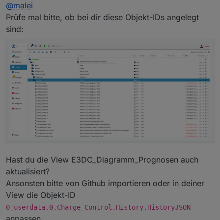
Offline
@
malei
@
malei
Das wird vom Script erledigt.
Prüfe mal bitte, ob bei dir diese Objekt-IDs angelegt
Leider nicht. Schon seit dem 14.05. (Tag des Updates)
Für heute sollte wieder die PV-Leistung als Balken
sind:
kein Balken.
dargestellt werden.
Hast du die View E3DC_Diagramm_Prognosen auch
aktualisiert?
Ansonsten bitte von Github importieren oder in deiner
View die Objekt-ID
0_userdata.0.Charge_Control.History.HistoryJSON
anpassen