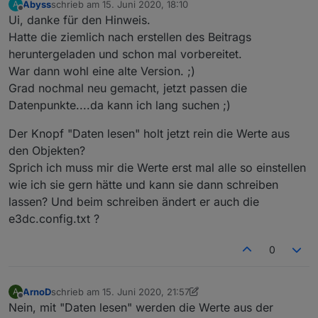
id
: 
'00Uhr'
,
Abyss
schrieb am
15. Juni 2020, 18:10
A
zuletzt editiert von
Offline
    name:
'0 Uhr'
,
Ui, danke für den Hinweis.
    search:
'0|'
,
Hatte die ziemlich nach erstellen des Beitrags
},{
heruntergeladen und schon mal vorbereitet.
id
: 
'03Uhr'
,
War dann wohl eine alte Version. ;)
    name:
'3 Uhr'
,
Grad nochmal neu gemacht, jetzt passen die
    search:
'3|'
,
Datenpunkte....da kann ich lang suchen ;)
},{
id
: 
'06Uhr'
,
Der Knopf "Daten lesen" holt jetzt rein die Werte aus
    name:
'6 Uhr'
,
den Objekten?
    search:
'6|'
,
Sprich ich muss mir die Werte erst mal alle so einstellen
},{
id
: 
'09Uhr'
,
wie ich sie gern hätte und kann sie dann schreiben
    name:
'9 Uhr'
,
lassen? Und beim schreiben ändert er auch die
    search:
'9|'
,
e3dc.config.txt ?
},{
id
: 
'12Uhr'
,
0
    name:
'12 Uhr'
,
    search:
'12|'
,
},{
ArnoD
schrieb am
15. Juni 2020, 21:57
A
zuletzt editiert von ArnoD
id
: 
'15Uhr'
,
Offline
Nein, mit "Daten lesen" werden die Werte aus der
    name:
'15 Uhr'
,