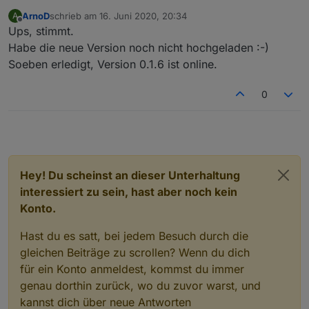
function
 addLine(data:{body:string, text:string
ArnoD
schrieb am
16. Juni 2020, 20:34
A
zuletzt editiert von
Offline
let
 mvs = getValue(data.text, start, end).
s
Ups, stimmt.
Habe die neue Version noch nicht hochgeladen :-)
for
(
let
 i=0;i<4;i++) {
Soeben erledigt, Version 0.1.6 ist online.
        mySetState(
'd'
 + String(i) + 
'.'
 + 
id
, 
    }
0
return
 mvs;
}
function
 mySetState(
id
:string, value:string, 
ty
    try {
if
 (
type
 === 
'number'
) {
Hey! Du scheinst an dieser Unterhaltung
let
 xValue:any = value.replace(/[^0-9$.
interessiert zu sein, hast aber noch kein
        //logInfo(ppBaseObjPath + 
'.'
 + 
id
,
type
Konto.
if
 (isNaN(xValue)) {
            xValue = 0;
Hast du es satt, bei jedem Besuch durch die
        }
gleichen Beiträge zu scrollen? Wenn du dich
        setState(ppBaseObjPath + 
'.'
 + 
id
,Numbe
für ein Konto anmeldest, kommst du immer
    } 
else
if
 (
type
 === 
'image'
) {
genau dorthin zurück, wo du zuvor warst, und
let
 data = value.split(
'##'
);
kannst dich über neue Antworten
        //logInfo(ppBaseObjPath + 
'.'
 + 
id
,
type