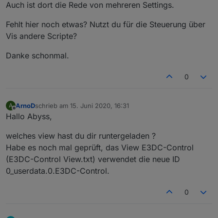
Auch ist dort die Rede von mehreren Settings.
let
 baseUrls = {
"de"
 : 
"https://www.proplanta.de/Wetter
Fehlt hier noch etwas? Nutzt du für die Steuerung über
"at"
 : 
"https://www.proplanta.de/Wetter
Vis andere Scripte?
"ch"
 : 
"https://www.proplanta.de/Wetter
"fr"
 : 
"https://www.proplanta.de/Wetter
Danke schonmal.
"it"
 : 
"https://www.proplanta.de/Wetter
    };
0
const intensity = {
ArnoD
schrieb am
15. Juni 2020, 16:31
A
"keine"
 : 0,
zuletzt editiert von
Offline
Hallo Abyss,
"nein"
 : 0,
"gering"
 : 1,
welches view hast du dir runtergeladen ?
"leicht"
 : 1,
Habe es noch mal geprüft, das View E3DC-Control
"ja"
 : 1,
(E3DC-Control View.txt) verwendet die neue ID
"mäßig"
 : 2,
"m&auml;&szlig;ig"
 : 2,
0_userdata.0.E3DC-Control.
"stark"
 : 3,
}
0
const timeObjs = [{