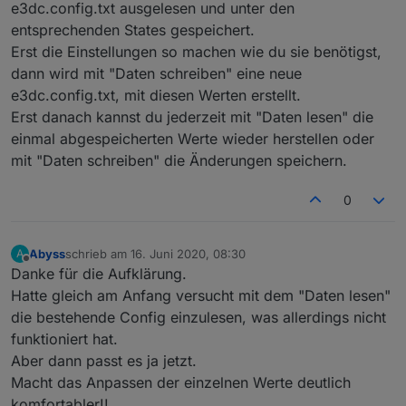
e3dc.config.txt ausgelesen und unter den
    search:
'15|'
,
entsprechenden States gespeichert.
},{
Erst die Einstellungen so machen wie du sie benötigst,
id
: 
'18Uhr'
,
dann wird mit "Daten schreiben" eine neue
    name:
'18 Uhr'
,
    search:
'18|'
,
e3dc.config.txt, mit diesen Werten erstellt.
},{
Erst danach kannst du jederzeit mit "Daten lesen" die
id
: 
'21Uhr'
,
einmal abgespeicherten Werte wieder herstellen oder
    name:
'21 Uhr'
,
mit "Daten schreiben" die Änderungen speichern.
    search:
'21|'
,
}];
0
/**********************************************
* generische Funktionen
Abyss
schrieb am
16. Juni 2020, 08:30
A
zuletzt editiert von
***********************************************
Offline
Danke für die Aufklärung.
Hatte gleich am Anfang versucht mit dem "Daten lesen"
function
 stripTagSpecial(data:string):string {
die bestehende Config einzulesen, was allerdings nicht
    //entfernt allt tags, bei img tags, lässt e
funktioniert hat.
    data = data.replace(/(<script(.|\n|\r)+?(?=
Aber dann passt es ja jetzt.
    //data = data.replace( /((\.gif|\.png|\.jpg
    data = data.replace( /<img([^>]+)>/ig,
Macht das Anpassen der einzelnen Werte deutlich
function
 (
$0
, 
$1
) {
komfortabler!!