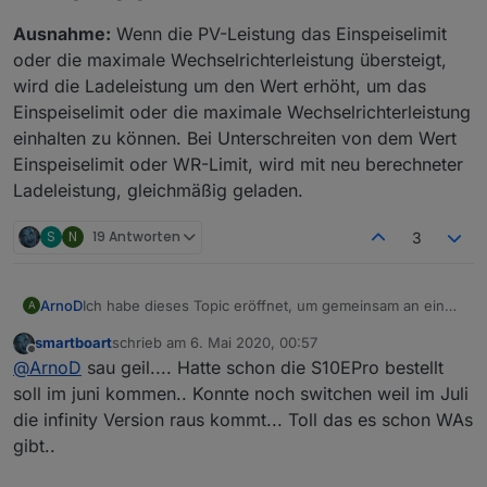
Ausnahme:
Wenn die PV-Leistung das Einspeiselimit
oder die maximale Wechselrichterleistung übersteigt,
wird die Ladeleistung um den Wert erhöht, um das
Einspeiselimit oder die maximale Wechselrichterleistung
einhalten zu können. Bei Unterschreiten von dem Wert
Einspeiselimit oder WR-Limit, wird mit neu berechneter
Ladeleistung, gleichmäßig geladen.
S
N
19 Antworten
3
Ich habe dieses Topic eröffnet, um gemeinsam an einer
ArnoD
A
Überschusssteuerung des E3DC Hauskraftwerks in
smartboart
schrieb am
6. Mai 2020, 00:57
ioBroker zu arbeiten.
Ziel der Steuerung ist:
zuletzt editiert von
Offline
@
ArnoD
sau geil.... Hatte schon die S10EPro bestellt
Dankeschön an dieser Stelle an Eberhard und sein
Mit der Steuerung soll erreicht werden, dass der
Programm E3DC-Control, ohne ihn wäre das alles nicht
Batteriespeicher möglichst schonend geladen wird, um
Speicher soll nie längere Zeit auf 100 % geladen
soll im juni kommen.. Konnte noch switchen weil im Juli
möglich gewesen.
die Lebensdauer zu erhöhen.
ioBroker
werden oder auf 0 % entladen werden.
die infinity Version raus kommt... Toll das es schon WAs
Großes Lob und Danke auch an Uli, der den Adapter
Es werden folgende Adapter benötigt:
Möglichst gleichmäßige Ladeleistung beim Laden.
gibt..
e3dc-rscp programmiert hat, über den die Steuerung im
PV-Überschuss soll gespeichert werden, um nicht
Javascript (NPM-Module:
axios, is-it-bst
)
ioBroker erst möglich wurde.
in die 70 % Abriegelung zu kommen.
Für die View Beispiele in VIS werden noch folgende
e3dc-rscp