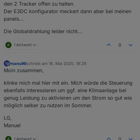
den 2 Tracker offen zu halten.
Der E3DC konfigurator meckert dann aber bei meinen
panels...
Die Globalstrahlung leider nicht...
Modbus.txt
A
1 Antwort
0
Das Hintergrund Bild muss natürlich jeder auf seine PV-
Anlage anpassen.
manu96
schrieb am
18. Mai 2020, 19:28
M
zuletzt editiert von
View E3DC-Control: Stand 04.10.2020
Offline
Moin zusammen,
klinke mich mal hier mit ein. Mich würde die Steuerung
ebenfalls interessieren um ggf. eine Klimaanlage bei
genug Leistung zu aktivieren um den Strom so gut wie
möglich selber zu nutzen im Sommer.
LG,
Manuel
A
1 Antwort
0