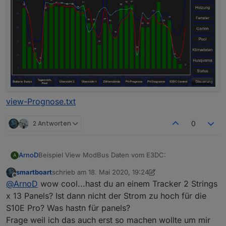
view-Prognose.txt
2 Antworten
0
Beispiel View ModBus Daten vom E3DC:
ArnoD
A
smartboart
schrieb am
18. Mai 2020, 19:24
zuletzt editiert von smartboart
Offline
@
ArnoD
wow cool...hast du an einem Tracker 2 Strings
x 13 Panels? Ist dann nicht der Strom zu hoch für die
S10E Pro? Was hastn für panels?
Frage weil ich das auch erst so machen wollte um mir