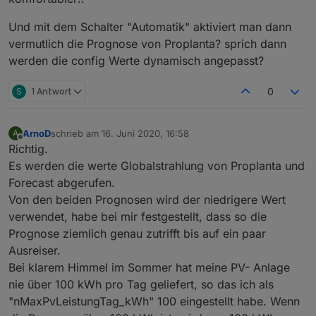
            //logInfo(
$0
,
$1
);
if
 (
$0
.indexOf(
'symbole/'
) >0) {
Und mit dem Schalter "Automatik" aktiviert man dann
let
 src = 
$0
.indexOf(
'src='
);
vermutlich die Prognose von Proplanta? sprich dann
let
 alt = 
$0
.indexOf(
'alt='
);
werden die config Werte dynamisch angepasst?
if
 ((alt > -1) && (src > -1)) {
let
 srcs = 
$0
.substring(src
S
1 Antwort
0
                    let altss = 
$0
.substring(al
                    return srcs + '
##' + altss;
                }
ArnoD
schrieb am
16. Juni 2020, 16:58
A
zuletzt editiert von
            }
Offline
Richtig.
return
""
; //(
$1
 ? 
$1
 + 
""
 : 
$0
)
Es werden die werte Globalstrahlung von Proplanta und
        }
Forecast abgerufen.
    );
Von den beiden Prognosen wird der niedrigere Wert
    data = data.replace(/(&nbsp;|<([^>]+)>)/ig,
verwendet, habe bei mir festgestellt, dass so die
    data = data.replace(/&
#48;/g, '0').replace(
return
 data.replace(/&
#([^;]+);/g, '');
Prognose ziemlich genau zutrifft bis auf ein paar
Ausreiser.
}
Bei klarem Himmel im Sommer hat meine PV- Anlage
nie über 100 kWh pro Tag geliefert, so das ich als
function
 stripTables(data:string):string {
"nMaxPvLeistungTag_kWh" 100 eingestellt habe. Wenn
return
 data.replace(/<\/tr>/ig, 
"\n"
).repla