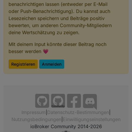
        setState(ppBaseObjPath + 
'.'
 + 
id
+
'Imag
benachrichtigen lassen (entweder per E-Mail
        setState(ppBaseObjPath + 
'.'
 + 
id
, data
oder Push-Benachrichtigung). Du kannst auch
    } 
else
if
 (
type
 === 
'textBool'
) {
Lesezeichen speichern und Beiträge positiv
let
 b = (value.trim() == 
'ja'
);
bewerten, um anderen Community-Mitgliedern
            //logInfo(ppBaseObjPath + 
'.'
 + 
id
,
deine Wertschätzung zu zeigen.
            setState(ppBaseObjPath + 
'.'
 + 
id
, 
    } 
else
if
 (
type
 === 
'textList'
) {
Mit deinem Input könnte dieser Beitrag noch
        //logInfo(ppBaseObjPath + 
'.'
 + 
id
,
type
besser werden 💗
        setState(ppBaseObjPath + 
'.'
 + 
id
, inte
    } 
else
 { //if (
type
 === 
'text'
) {
Registrieren
Anmelden
        //logInfo(ppBaseObjPath + 
'.'
 + 
id
,
type
        setState(ppBaseObjPath + 
'.'
 + 
id
, valu
    }
    } catch(err) {
log
(
'can not set '
+
id
 +value +
type
);
    }
}
Community
Impressum
|
Datenschutz-Bestimmungen
|
function
 addBlock(data:{body:string, text:strin
Nutzungsbedingungen
|
Einwilligungseinstellungen
    getPart(data,nextend);
ioBroker Community 2014-2026
    //logInfo(
id
);