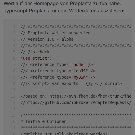
Wert auf der Homepage von Proplanta zu tun habe.
Typescript Proplanta um die Wetterdaten auszulesen:
// 
############################################
// Proplanta Wetter auswerten
// Version 1.0 - alpha
//
#############################################
// @ts-check
"use strict"
;
/// <reference types=
"node"
 />
/// <reference types=
"iobJS"
 />
/// <reference types=
"myOwn"
 />
///< script> var exports = {}; < / script>
//based on: https://svn.fhem.de/fhem/trunk/fhem
//https://github.com/ioBroker/AdapterRequests/i
/**********************************************
* Initiale Optionen
***********************************************
//Welcher Ort soll abgefragt werden?