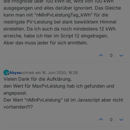
die Prognose über 100 kWh ist, wird von 100 kWh
}
ausgegangen und alles darüber ignoriert. Das Gleiche
function
 getValue(body:string, start:string, en
kann man mit "nMinPvLeistungTag_kWh" für die
let
 startp:number =body.indexOf(start) + st
niedrigste PV-Leistung bei stark bewölktem Himmel
if
 (startp >= 0) {
einstellen. Da ich auch da noch mindestens 12 kWh
let
 stopp:number =body.indexOf(end,star
erreiche, habe ich hier im Script 12 eingetragen.
if
 (stopp >=0) {
Aber das muss jeder für sich ermitteln.
return
 body.substring(startp,stopp)
        }
0
return
 body.slice(startp);   
    }
return
''
;
Abyss
schrieb am
16. Juni 2020, 18:28
A
}
zuletzt editiert von
Offline
Vielen Dank für die Aufklärung.
den Wert für MaxPvLeistung hab ich gefunden und
function
 getPart(data:{body:string, text:string
angepasst.
let
 searchp:number = data.body.indexOf(sear
if
 (searchp >= 0) {
Der Wert "nMinPvLeistung" ist im Javascript aber nicht
        data.text = data.body.substring(0,searc
vorhanden?!?
        data.body = data.body.slice(searchp + s
    }
0
}