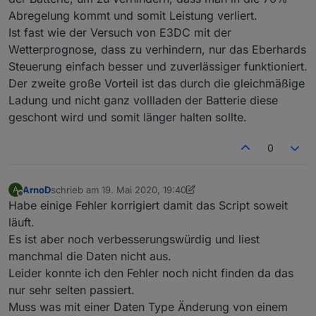
Abregelung kommt und somit Leistung verliert.
Ist fast wie der Versuch von E3DC mit der
Wetterprognose, dass zu verhindern, nur das Eberhards
Steuerung einfach besser und zuverlässiger funktioniert.
Der zweite große Vorteil ist das durch die gleichmäßige
view-Prognose.txt
Ladung und nicht ganz vollladen der Batterie diese
geschont wird und somit länger halten sollte.
0
ArnoD
schrieb am
19. Mai 2020, 19:40
A
zuletzt editiert von ArnoD
Offline
Habe einige Fehler korrigiert damit das Script soweit
läuft.
Es ist aber noch verbesserungswürdig und liest
manchmal die Daten nicht aus.
Leider konnte ich den Fehler noch nicht finden da das
nur sehr selten passiert.
Muss was mit einer Daten Type Änderung von einem