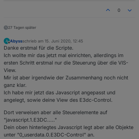
let
 country: string = 
"de"
; //at, ch, fr, it
0
let
 ort: string = 
"xxxxxxxxxxxxxxxx"
;
let
 plz: string = 
"xxxxx"
; //eventuell kann hie
27 Tagen später
//Wo sollen die Daten abgelegt werden?
let
 ppBaseObjPath: string = 
'javascript.'
 + ins
Abyss
schrieb am
15. Juni 2020, 12:45
A
zuletzt editiert von
Offline
Danke erstmal für die Scripte.
/**********************************************
Ich wollte mir das jetzt mal einrichten, allerdings im
* TypeScript Definitionen
ersten Schritt erstmal nur die Steuerung über die VIS-
***********************************************
View.
//import request = require(
"request"
);
Mir ist aber irgendwie der Zusammenhang noch nicht
type
 stateValueType = 
"number"
 | 
"text"
 | 
"imag
ganz klar.
Ich habe mir jetzt das Javascript angepasst und
interface iRequestOptions {
angelegt, sowie deine View des E3dc-Control.
		url: string;
		headers: any;
Dort verweisen aber alle Steuerelemente auf
}
"javascript.1.E3DC....."
/**********************************************
Dein oben hinterlegtes Javascript legt aber alle Objekte
* Lokale Definitionen
unter "0_userdata.0.E3DC-Control" an.
***********************************************