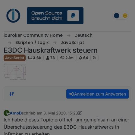
Weiter zum Inhalt
ioBroker Community Home
Deutsch
Skripten / Logik
JavaScript
E3DC Hauskraftwerk steuern
JavaScript
3.6k
73
2.1m
64
Anmelden zum Antworten
ArnoD
schrieb am
3. Mai 2020, 15:23
A
zuletzt editiert von ArnoD
Offline
Ich habe dieses Topic eröffnet, um gemeinsam an einer
Überschusssteuerung des E3DC Hauskraftwerks in
ioBroker zu arbeiten.