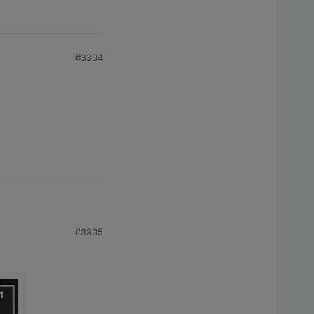
#3304
#3305
llt ist.