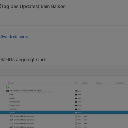
 (Tag des Updates) kein Balken.
ftwerk steuern
:
jekt-IDs angelegt sind:
4.05. (Tag des Updates) kein Balken.
PV-Leistung als Balken dargestellt werden.