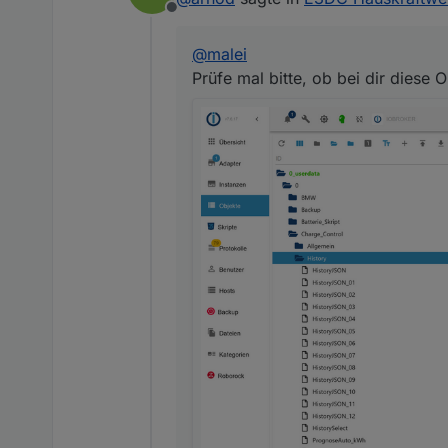
Offline
0_userdata.0.Charge_Con
@
malei
Prüfe mal bitte, ob bei dir diese 