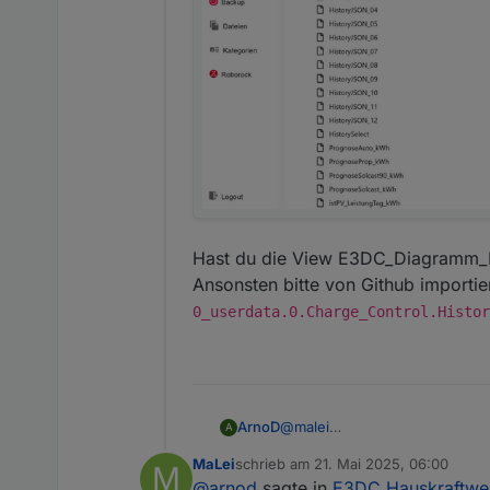
Hast du die View E3DC_Diagramm_Pr
Ansonsten bitte von Github importie
0_userdata.0.Charge_Control.Histor
@
malei
ArnoD
A
Prüfe mal bitte, ob bei dir die
MaLei
schrieb am
21. Mai 2025, 06:00
M
Hast du die View E3DC_Diagra
zuletzt editiert von
@
arnod
sagte in
E3DC Hauskraftwer
Ansonsten bitte von Github imp