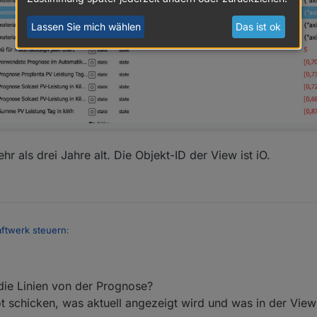
Lassen Sie mich wählen
Das ist ok
r als drei Jahre alt. Die Objekt-ID der View ist iO.
ftwerk steuern
:
iese Objekt-IDs angelegt sind:
die Linien von der Prognose?
 schicken, was aktuell angezeigt wird und was in der View e