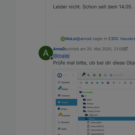
Leider nicht. Schon seit dem 14.05.
@
arnod
sagte in
E3DC Hauskra
MaLei
M
ArnoD
schrieb am
20. Mai 2025, 21:00
A
zuletzt editiert von ArnoD
@
malei
@
malei
Offline
Das wird vom Script erledigt.
Prüfe mal bitte, ob bei dir diese Ob
Leider nicht. Schon seit dem 1
Für heute sollte wieder die 