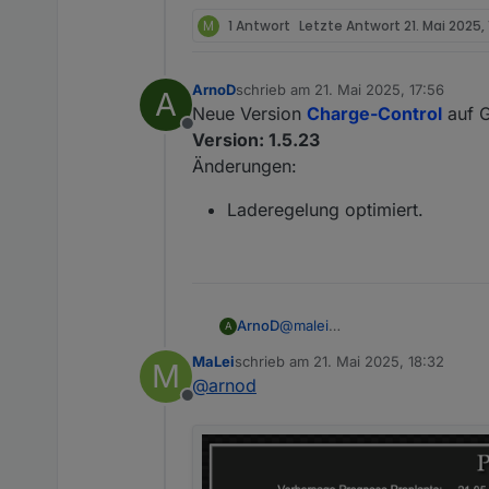
Die Prognose-View auf Github is
M
1 Antwort
Letzte Antwort
21. Mai 2025, 
ArnoD
schrieb am
21. Mai 2025, 17:56
A
zuletzt editiert von
Neue Version
Charge-Control
auf G
Offline
Version: 1.5.23
Änderungen:
Laderegelung optimiert.
ArnoD
@
malei
A
Wird gar nichts angezeigt ode
MaLei
schrieb am
21. Mai 2025, 18:32
M
Kannst du mal bitte einen Scre
zuletzt editiert von
Hast du die View E3DC_Diag
@
arnod
Ansonsten bitte von Github i
Offline
0_userdata.0.Charge_Co