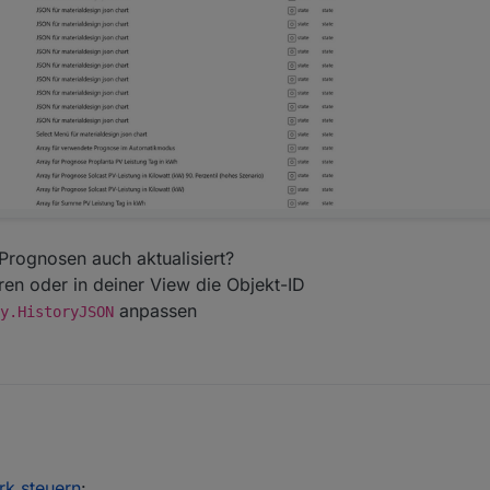
ognosen auch aktualisiert?
ren oder in deiner View die Objekt-ID
anpassen
y.HistoryJSON
se Objekt-IDs angelegt sind:
mm_Prognosen auch aktualisiert?
k steuern
:
ortieren oder in deiner View die Objekt-ID