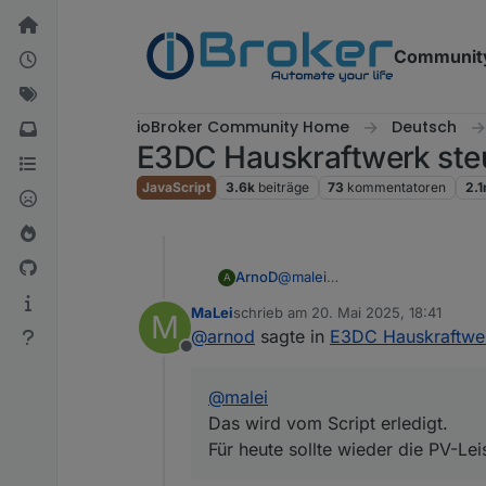
Weiter zum Inhalt
Communit
ioBroker Community Home
Deutsch
E3DC Hauskraftwerk ste
JavaScript
3.6k
beiträge
73
kommentatoren
2.
ArnoD
@
malei
A
Das wird vom Script erledigt.
MaLei
schrieb am
20. Mai 2025, 18:41
M
Für heute sollte wieder die PV
zuletzt editiert von
@
arnod
sagte in
E3DC Hauskraftwer
Offline
@
malei
Das wird vom Script erledigt.
Für heute sollte wieder die PV-Lei