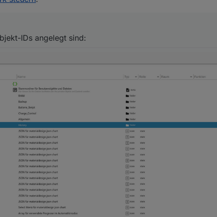
trol.History.HistoryJSON
anpassen
Objekt-IDs angelegt sind: