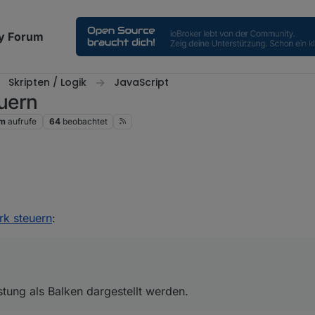
y Forum
Skripten / Logik
JavaScript
uern
1m
aufrufe
64
beobachtet
-Leistung als Balken dargestellt werden.
k steuern
:
stung als Balken dargestellt werden.