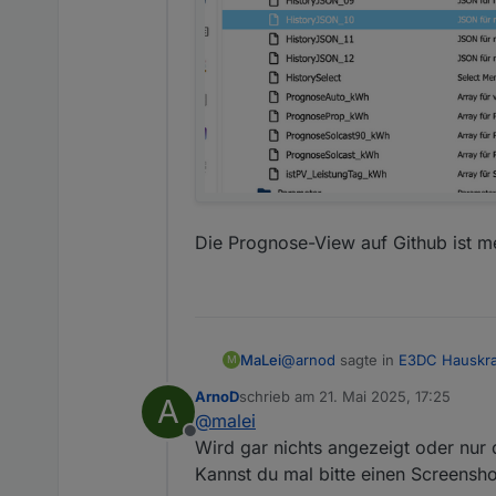
Die Prognose-View auf Github ist meh
@
arnod
sagte in
E3DC Hauskra
MaLei
M
ArnoD
schrieb am
21. Mai 2025, 17:25
A
zuletzt editiert von
@
malei
@
malei
Offline
Prüfe mal bitte, ob bei dir d
Wird gar nichts angezeigt oder nur 
Die Objekt-IDs sind da:
Kannst du mal bitte einen Screenshot