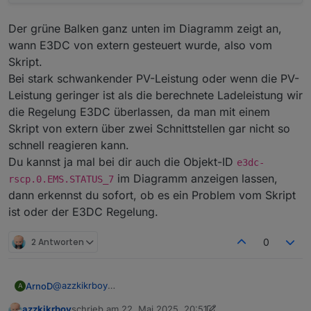
Der grüne Balken ganz unten im Diagramm zeigt an,
wann E3DC von extern gesteuert wurde, also vom
Skript.
Bei stark schwankender PV-Leistung oder wenn die PV-
Leistung geringer ist als die berechnete Ladeleistung wir
die Regelung E3DC überlassen, da man mit einem
Skript von extern über zwei Schnittstellen gar nicht so
schnell reagieren kann.
Du kannst ja mal bei dir auch die Objekt-ID
e3dc-
im Diagramm anzeigen lassen,
rscp.0.EMS.STATUS_7
dann erkennst du sofort, ob es ein Problem vom Skript
ist oder der E3DC Regelung.
2 Antworten
0
@
azzkikrboy
ArnoD
A
Das Skript berechnet die Ladeleistung neu, wenn der
azzkikrboy
schrieb am
22. Mai 2025, 20:51