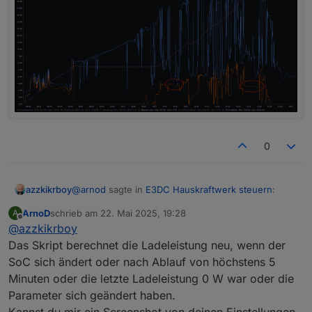
0
@
arnod
sagte in
E3DC Hauskraftwerk steuern
:
azzkikrboy
ArnoD
schrieb am
22. Mai 2025, 19:28
A
zuletzt editiert von
Offline
@
azzkikrboy
@
azzkikrboy
sagte in
E3DC Hauskraftwerk
steuern
:
Das Skript berechnet die Ladeleistung neu, wenn der
OK, das habe ich mir auch so vorgestellt und
SoC sich ändert oder nach Ablauf von höchstens 5
geändert (Resultat siehe unten im Bild).
@
arnod
sagte in
E3DC Hauskraftwerk
Minuten oder die letzte Ladeleistung 0 W war oder die
Aber dann habe ich trotzdem noch eine Frage:
Alles klar, bis zum Start Regelbeginn (jetzt 11 Uhr).
steuern
:
Dann ändert er schön den Ladestrom um nicht in
Parameter sich geändert haben.
die Begrenzung zu kommen, soweit gut.
ABER, wenn die PV-Leistung sinkt (z.B. Wolken,