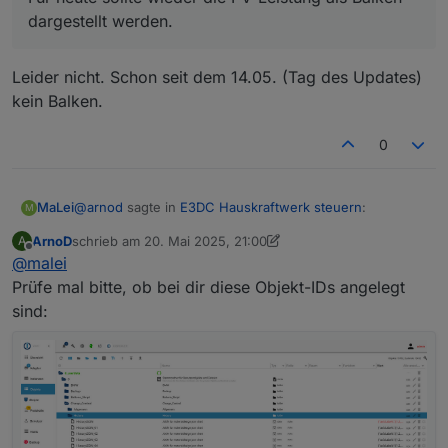
dargestellt werden.
Leider nicht. Schon seit dem 14.05. (Tag des Updates)
kein Balken.
0
@
arnod
sagte in
E3DC Hauskraftwerk steuern
:
MaLei
M
ArnoD
schrieb am
20. Mai 2025, 21:00
A
zuletzt editiert von ArnoD
Offline
@
malei
@
malei
Das wird vom Script erledigt.
Prüfe mal bitte, ob bei dir diese Objekt-IDs angelegt
Leider nicht. Schon seit dem 14.05. (Tag des Updates)
Für heute sollte wieder die PV-Leistung als Balken
sind:
kein Balken.
dargestellt werden.