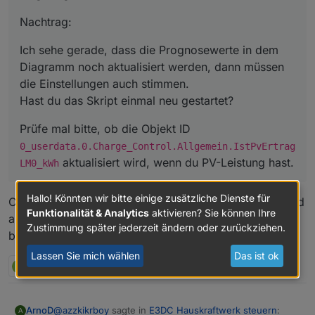
Ich sehe gerade, dass die Prognosewerte in dem
Diagramm noch aktualisiert werden, dann müssen die
Nachtrag:
Einstellungen auch stimmen.
Prüfe mal bitte, ob die Objekt ID
Hast du das Skript einmal neu gestartet?
0_userdata.0.Charge_Control.Allgemein.IstPv
Ich sehe gerade, dass die Prognosewerte in dem
ErtragLM0_kWh
aktualisiert wird, wenn du PV-Leistung
Diagramm noch aktualisiert werden, dann müssen
hast.
die Einstellungen auch stimmen.
Hast du das Skript einmal neu gestartet?
Prüfe mal bitte, ob die Objekt ID
0_userdata.0.Charge_Control.Allgemein.IstPvErtrag
aktualisiert wird, wenn du PV-Leistung hast.
LM0_kWh
Hallo! Könnten wir bitte einige zusätzliche Dienste für
Objekt-ID in der View stimmt. IstPvErtragLM0_kWh wird
Funktionalität & Analytics
aktivieren? Sie können Ihre
aktualisiert. Habe jetzt das Skript neu gestartet. Ich
Zustimmung später jederzeit ändern oder zurückziehen.
beobachte ...
Lassen Sie mich wählen
Das ist ok
M
1 Antwort
0
@
azzkikrboy
sagte in
E3DC Hauskraftwerk steuern
:
ArnoD
A