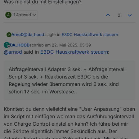
Was meinst du mit Einstellungen?
A
1 Antwort
0
@
da_hood
sagte in
E3DC Hauskraftwerk steuern
:
ArnoD
A
DA_HOOD
schrieb am
22. Mai 2025, 05:39
D
zuletzt editiert von
Offline
@
arnod
said in
Ja klar darf er 1 Sekunde brauchen um
E3DC Hauskraftwerk steuern
:
nachzuregeln, aber das bliebt ja ne Minute stehen
1 Minute nicht, aber es sind bis zu 10 sek. normal.
beim Netzbezug oder länger und das darf nicht
Abfrageintervall Adapter 3 sek. + Abfrageintervall Script
Abfrageintervall Adapter 3 sek. + Abfrageintervall
sein.
3 sek. + Reaktionszeit E3DC bis die Regelung wieder
Script 3 sek. + Reaktionszeit E3DC bis die
übernommen wird 6 sek. sind schon 12 sek. im
Regelung wieder übernommen wird 6 sek. sind
Worstcase.
schon 12 sek. im Worstcase.
Könntest du denn vielleicht eine "User Anpassung" oben
im Script mit einfügen wo man das Ausführungsintervall
von Charge Control einstellen kann? Ich führe bei mir
die Skripte eigentlich immer Sekündlich aus. Der
Adapter liefert auch jede Sekunde bei mir. Mir ist klar