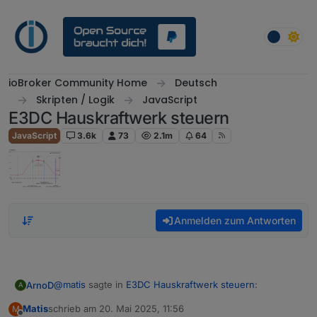
Weiter zum Inhalt
ioBroker Community Home
Deutsch
Skripten / Logik
JavaScript
E3DC Hauskraftwerk steuern
JavaScript
3.6k
73
2.1m
64
Anmelden zum Antworten
@
matis
sagte in
E3DC Hauskraftwerk steuern
:
ArnoD
A
Matis
schrieb am
20. Mai 2025, 11:56
M
zuletzt editiert von