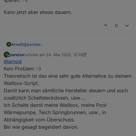
Kann jetzt aber etwas dauern.
0
@
psrelax
ArnoD
A
ups habe ich überlesen sorry.
psrelax
schrieb am
24. Mai 2025, 12:13
P
Das Thema EVCC werde ich mir mal anschauen, es liest
Kann jetzt aber etwas dauern.
zuletzt editiert von psrelax
Offline
@
arnod
sich schon mal spannend.
Eventuell kann ich mir dann das Thema Wallbox steuern
Kein Problem :-)
sparen. :-)
Theoretisch ist das eine sehr gute Alternative zu deinem
Wallbox-Script.
Damit kann man sämtliche Hersteller steuern und auch
zusätzlich Schaltsteckdosen, usw....
Ich Schalte damit meine Wallbox, meine Pool
Wärmepumpe, Teich Springbrunnen, usw., in
Abhängigkeit vom Überschuss.
Bin wie gesagt begeistert davon.