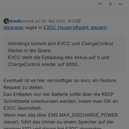
0
ArnoD
schrieb am
25. Mai 2025, 19:52
A
zuletzt editiert von ArnoD
Offline
@
psrelax
sagte in
E3DC Hauskraftwerk steuern
:
Allerdings kommt sich EVCC und ChargeControl
hierbei in die Quere.
EVCC stellt die Entladung des Akkus auf 0 und
ChargeControl wieder auf 9000.
Eventuell ist es hier vernünftiger an evcc ein Feature
Request zu stellen.
Das Entladen von der Batterie sollte über die RSCP
Schnittstelle unterbunden werden, indem man 0W an
E3DC übermittelt.
Wenn man das über EMS.MAX_DISCHARGE_POWER
steuert, führt das immer zu einem Speicher auf der
internen SSD und davon hat E3DC abgeraten.