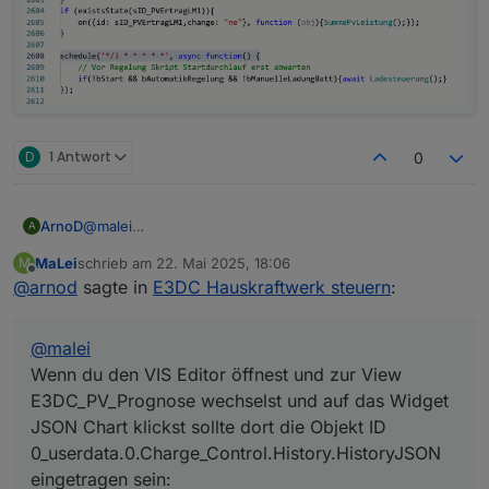
D
1 Antwort
0
@
malei
ArnoD
A
Wenn du den VIS Editor öffnest und zur View
MaLei
schrieb am
22. Mai 2025, 18:06
M
E3DC_PV_Prognose wechselst und auf das Widget
zuletzt editiert von
Offline
@
arnod
sagte in
E3DC Hauskraftwerk steuern
:
JSON Chart klickst sollte dort die Objekt ID
0_userdata.0.Charge_Control.History.HistoryJSON
eingetragen sein:
@
malei
Wenn du den VIS Editor öffnest und zur View
E3DC_PV_Prognose wechselst und auf das Widget
JSON Chart klickst sollte dort die Objekt ID
0_userdata.0.Charge_Control.History.HistoryJSON
Nachtrag:
eingetragen sein: