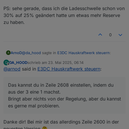
PS: sehe gerade, dass ich die Ladesschwelle schon von
30% auf 25% geändert hatte um etwas mehr Reserve
zu haben.
0
@
da_hood
sagte in
E3DC Hauskraftwerk steuern
:
ArnoD
A
DA_HOOD
schrieb am
23. Mai 2025, 06:14
D
zuletzt editiert von
Offline
@
arnod
said in
Könntest du denn vielleicht eine "User
E3DC Hauskraftwerk steuern
:
Anpassung" oben im Script mit einfügen wo man
Das kannst du in Zeile 2608 einstellen, indem du aus
das Ausführungsintervall von Charge Control
der 3 eine 1 machst.
Das kannst du in Zeile 2608 einstellen, indem du
einstellen kann?
Bringt aber nichts von der Regelung, aber du kannst es
aus der 3 eine 1 machst.
gerne mal probieren.
Bringt aber nichts von der Regelung, aber du kannst
es gerne mal probieren.
Danke dir! Bei mir ist das allerdings Zeile 2600 in der
neuesten Version 🤔