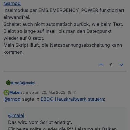
Offline
@
arnod
Ich werde das mal testen und berichten.
Inselmodus per EMS.EMERGENCY_POWER funktioniert
einwandfrei.
Mutig :-)
Hätte mir das schon länger mal vorgenommen, aber da
Schaltet auch nicht automatisch zurück, wie beim Test.
ich diese Funktion aktuell nicht benötige, immer wieder
Bleibt so lange auf Insel, bis man den Datenpunkt
verschoben.
wieder auf 0 setzt.
Mein Skript läuft, die Netzspannungsabschaltung kann
kommen.
0
ArnoD
@
malei
A
Das wird vom Script erledigt.
MaLei
schrieb am
20. Mai 2025, 18:41
M
Für heute sollte wieder die PV-Leistung als Balken
zuletzt editiert von
Offline
@
arnod
sagte in
E3DC Hauskraftwerk steuern
:
dargestellt werden.
@
malei
Das wird vom Script erledigt.
Für heute sollte wieder die PV-Leistung als Balken