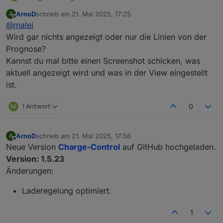
ArnoD
schrieb am
21. Mai 2025, 17:25
A
zuletzt editiert von
Offline
@
malei
@
malei
Prüfe mal bitte, ob bei dir diese Objekt-IDs
Wird gar nichts angezeigt oder nur die Linien von der
Die Objekt-IDs sind da:
angelegt sind:
Prognose?
Kannst du mal bitte einen Screenshot schicken, was
Die Prognose-View auf Github ist mehr als drei Jahre
alt. Die Objekt-ID der View ist iO.
aktuell angezeigt wird und was in der View eingestellt
ist.
M
1 Antwort
0
ArnoD
schrieb am
21. Mai 2025, 17:56
A
Hast du die View E3DC_Diagramm_Prognosen auch
zuletzt editiert von
Offline
aktualisiert?
Neue Version
Charge-Control
auf GitHub hochgeladen.
Ansonsten bitte von Github importieren oder in
Version: 1.5.23
deiner View die Objekt-ID
Änderungen:
0_userdata.0.Charge_Control.History.Hist
oryJSON
anpassen
Laderegelung optimiert.
1