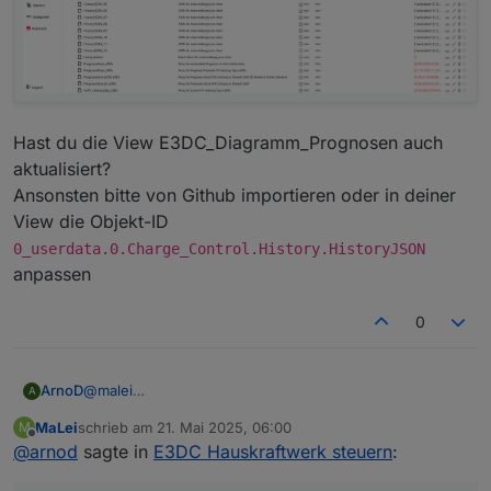
Hast du die View E3DC_Diagramm_Prognosen auch
aktualisiert?
Ansonsten bitte von Github importieren oder in deiner
View die Objekt-ID
0_userdata.0.Charge_Control.History.HistoryJSON
anpassen
0
@
malei
ArnoD
A
Prüfe mal bitte, ob bei dir diese Objekt-IDs angelegt
MaLei
schrieb am
21. Mai 2025, 06:00
M
sind:
Hast du die View E3DC_Diagramm_Prognosen auch
zuletzt editiert von
Offline
@
arnod
sagte in
E3DC Hauskraftwerk steuern
:
aktualisiert?
Ansonsten bitte von Github importieren oder in deiner