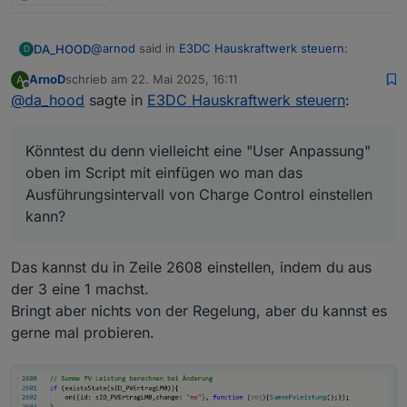
@
arnod
said in
E3DC Hauskraftwerk steuern
:
DA_HOOD
D
ArnoD
schrieb am
22. Mai 2025, 16:11
A
zuletzt editiert von
Offline
@
da_hood
sagte in
Abfrageintervall Adapter 3 sek. +
E3DC Hauskraftwerk steuern
:
Abfrageintervall Script 3 sek. + Reaktionszeit
Könntest du denn vielleicht eine "User Anpassung"
E3DC bis die Regelung wieder übernommen
oben im Script mit einfügen wo man das
Könntest du denn vielleicht eine "User Anpassung"
wird 6 sek. sind schon 12 sek. im Worstcase.
Ausführungsintervall von Charge Control einstellen
oben im Script mit einfügen wo man das
kann? Ich führe bei mir die Skripte eigentlich immer
Ausführungsintervall von Charge Control einstellen
Sekündlich aus. Der Adapter liefert auch jede
kann?
Sekunde bei mir. Mir ist klar dass das ungünstig ist
für Leute die da nur ein Raspberry nutzen, aber bei
mir ist das von der Leistung wirklich egal :) Die 3
Das kannst du in Zeile 2608 einstellen, indem du aus
Sekunden kann man ja als Standard drinnen lassen
:)
der 3 eine 1 machst.
Bringt aber nichts von der Regelung, aber du kannst es
gerne mal probieren.