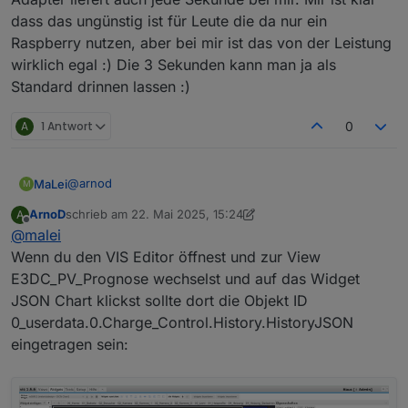
dass das ungünstig ist für Leute die da nur ein
Raspberry nutzen, aber bei mir ist das von der Leistung
wirklich egal :) Die 3 Sekunden kann man ja als
Standard drinnen lassen :)
A
1 Antwort
0
@
arnod
MaLei
M
ArnoD
schrieb am
22. Mai 2025, 15:24
A
zuletzt editiert von ArnoD
Offline
@
malei
Wenn du den VIS Editor öffnest und zur View
E3DC_PV_Prognose wechselst und auf das Widget
JSON Chart klickst sollte dort die Objekt ID
0_userdata.0.Charge_Control.History.HistoryJSON
eingetragen sein: