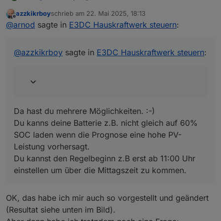
azzkikrboy
schrieb am
22. Mai 2025, 18:13
zuletzt editiert von
Offline
@
arnod
sagte in
E3DC Hauskraftwerk steuern
:
@
arnod
sagte in
E3DC Hauskraftwerk steuern
:
Da hast du mehrere Möglichkeiten. :-)
@
azzkikrboy
Du kanns deine Batterie z.B. nicht gleich auf 60% SOC
@
azzkikrboy
sagte in
E3DC Hauskraftwerk steuern
:
Sieht so aus, als ob um ca. 11:15 Uhr die PV-
laden wenn die Prognose eine hohe PV- Leistung
Leistung so hoch war, dass der Überschuss
vorhersagt.
bereits in die Batterie geladen wurde, um ein
Du kannst den Regelbeginn z.B erst ab 11:00 Uhr
Abriegeln zu verhindern und dann die
einstellen um über die Mittagszeit zu kommen.
Batterie nicht mehr ausreichte.
Da hast du mehrere Möglichkeiten. :-)
OK, aus deiner Erfahrung: gibt es eine Möglichkeit
Du kanns deine Batterie z.B. nicht gleich auf 60%
die Parameter so zu ändern, dass das Abriegeln
SOC laden wenn die Prognose eine hohe PV-
weiter nach hinten (also später) verlegt werden
Leistung vorhersagt.
könnte?
Du kannst den Regelbeginn z.B erst ab 11:00 Uhr
einstellen um über die Mittagszeit zu kommen.
OK, das habe ich mir auch so vorgestellt und geändert
(Resultat siehe unten im Bild).