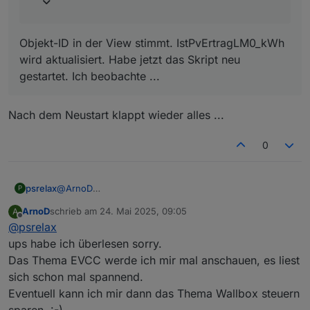
Nachtrag:
Ich sehe gerade, dass die Prognosewerte in dem
Objekt-ID in der View stimmt. IstPvErtragLM0_kWh
Diagramm noch aktualisiert werden, dann müssen
wird aktualisiert. Habe jetzt das Skript neu
die Einstellungen auch stimmen.
Hast du das Skript einmal neu gestartet?
gestartet. Ich beobachte ...
Prüfe mal bitte, ob die Objekt ID
0_userdata.0.Charge_Control.Allgemein.Is
Nach dem Neustart klappt wieder alles ...
tPvErtragLM0_kWh
aktualisiert wird, wenn du PV-
Leistung hast.
0
psrelax
@
ArnoD
P
Ich wollt kurz mal nachfragen, ob du meinen Post vom
ArnoD
schrieb am
24. Mai 2025, 09:05
A
17. Mai 2025, 23:32 gesehen hast :-)
zuletzt editiert von
Offline
@
psrelax
ups habe ich überlesen sorry.
Das Thema EVCC werde ich mir mal anschauen, es liest
sich schon mal spannend.
Eventuell kann ich mir dann das Thema Wallbox steuern
sparen. :-)