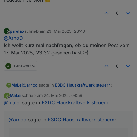
0
psrelax
schrieb am
23. Mai 2025, 23:40
P
zuletzt editiert von
Offline
@
ArnoD
Ich wollt kurz mal nachfragen, ob du meinen Post vom
17. Mai 2025, 23:32 gesehen hast :-)
A
1 Antwort
0
@
arnod
sagte in
E3DC Hauskraftwerk steuern
:
MaLei
M
MaLei
schrieb am
24. Mai 2025, 04:59
M
zuletzt editiert von
Offline
@
malei
sagte in
@
malei
E3DC Hauskraftwerk steuern
:
Wenn du den VIS Editor öffnest und zur View
Objekt-ID in der View stimmt. IstPvErtragLM0_kWh wird
E3DC_PV_Prognose wechselst und auf das Widget
aktualisiert. Habe jetzt das Skript neu gestartet. Ich
@
arnod
sagte in
E3DC Hauskraftwerk steuern
:
JSON Chart klickst sollte dort die Objekt ID
beobachte ...
0_userdata.0.Charge_Control.History.HistoryJSON
eingetragen sein: