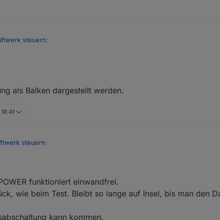
ftwerk steuern
:
st wieder neu erstellt werden müssen.
ung als Balken dargestellt werden.
 18:41
ftwerk steuern
:
d berichten.
WER funktioniert einwandfrei.
ück, wie beim Test. Bleibt so lange auf Insel, bis man den 
l vorgenommen, aber da ich diese Funktion aktuell nicht benötige, imm
ngsabschaltung kann kommen.