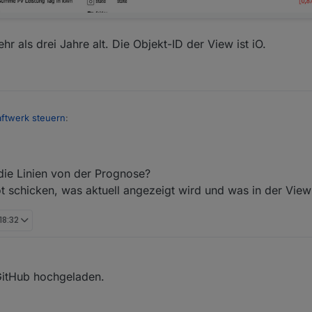
r als drei Jahre alt. Die Objekt-ID der View ist iO.
ftwerk steuern
:
iese Objekt-IDs angelegt sind:
die Linien von der Prognose?
 schicken, was aktuell angezeigt wird und was in der View e
t mehr als drei Jahre alt. Die Objekt-ID der View ist iO.
18:32
itHub hochgeladen.