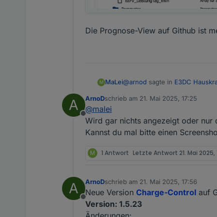
Die Prognose-View auf Github ist meh
@
arnod
sagte in
E3DC Hauskra
MaLei
M
ArnoD
schrieb am
21. Mai 2025, 17:25
A
zuletzt editiert von
@
malei
@
malei
Offline
Prüfe mal bitte, ob bei dir d
Wird gar nichts angezeigt oder nur 
Die Objekt-IDs sind da:
Kannst du mal bitte einen Screenshot
Die Prognose-View auf Github is
M
1 Antwort
Letzte Antwort
21. Mai 2025, 
ArnoD
schrieb am
21. Mai 2025, 17:56
A
zuletzt editiert von
Neue Version
Charge-Control
auf G
Offline
Version: 1.5.23
Änderungen: