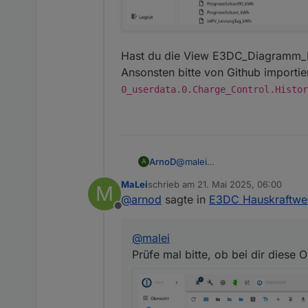
Hast du die View E3DC_Diagramm_Pr
Ansonsten bitte von Github importie
0_userdata.0.Charge_Control.Histor
@
malei
ArnoD
A
Prüfe mal bitte, ob bei dir die
MaLei
schrieb am
21. Mai 2025, 06:00
M
Hast du die View E3DC_Diagra
zuletzt editiert von
@
arnod
sagte in
E3DC Hauskraftwer
Ansonsten bitte von Github imp
Offline
0_userdata.0.Charge_Con
@
malei
Prüfe mal bitte, ob bei dir diese 