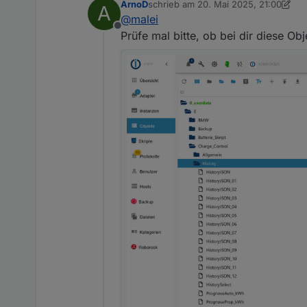
ArnoD
schrieb am
20. Mai 2025, 21:00
A
zuletzt editiert von ArnoD
@
malei
@
malei
Offline
Das wird vom Script erledigt.
Prüfe mal bitte, ob bei dir diese Ob
Leider nicht. Schon seit dem 1
Für heute sollte wieder die 