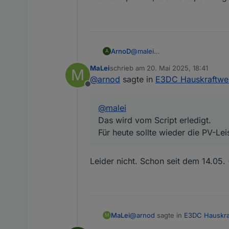
ArnoD
@
malei
A
Das wird vom Script erledigt.
MaLei
schrieb am
20. Mai 2025, 18:41
M
Für heute sollte wieder die PV
zuletzt editiert von
@
arnod
sagte in
E3DC Hauskraftwer
Offline
@
malei
Das wird vom Script erledigt.
Für heute sollte wieder die PV-Lei
Leider nicht. Schon seit dem 14.05.
@
arnod
sagte in
E3DC Hauskra
MaLei
M