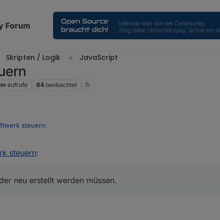
y Forum
Skripten / Logik
JavaScript
uern
0m
aufrufe
64
beobachtet
ftwerk steuern
:
k steuern
:
3/DC RSCP 1.4.2 und anschließend auf CC 1.5.22 gewechselt habe, wi
V-Leistung nicht mehr angezeigt. Wie kriege ich das wieder hin?
eine CC Version < 1.5.0 eingesetzt, ab dieser Version haben sich die Obj
der neu erstellt werden müssen.
 wieder neu erstellt werden müssen.