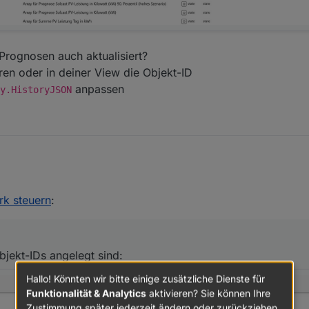
ognosen auch aktualisiert?
ren oder in deiner View die Objekt-ID
anpassen
y.HistoryJSON
se Objekt-IDs angelegt sind:
mm_Prognosen auch aktualisiert?
k steuern
:
ortieren oder in deiner View die Objekt-ID
trol.History.HistoryJSON
anpassen
Objekt-IDs angelegt sind:
Hallo! Könnten wir bitte einige zusätzliche Dienste für
Funktionalität & Analytics
aktivieren? Sie können Ihre
Zustimmung später jederzeit ändern oder zurückziehen.