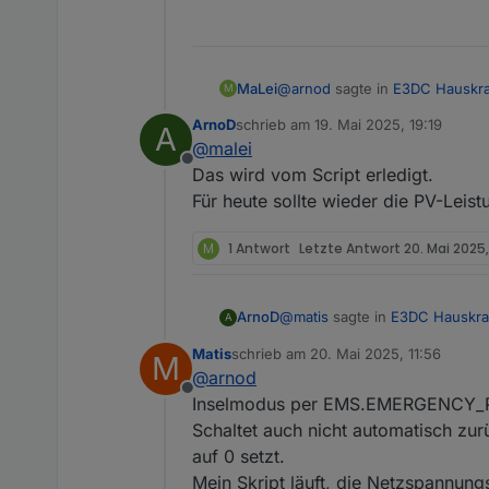
@
arnod
sagte in
E3DC Hauskra
MaLei
M
ArnoD
schrieb am
19. Mai 2025, 19:19
A
zuletzt editiert von
@
malei
Das bedeutet, dass diese er
Offline
Das wird vom Script erledigt.
Für heute sollte wieder die PV-Leist
Das mache ich wie?
M
1 Antwort
Letzte Antwort
20. Mai 2025,
@
matis
sagte in
E3DC Hauskra
ArnoD
A
Matis
schrieb am
20. Mai 2025, 11:56
M
zuletzt editiert von
@
arnod
Ich werde das mal testen un
Offline
Inselmodus per EMS.EMERGENCY_PO
Schaltet auch nicht automatisch zur
Mutig :-)
Hätte mir das schon länger ma
auf 0 setzt.
Mein Skript läuft, die Netzspannu