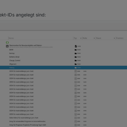
jekt-IDs angelegt sind:
4.05. (Tag des Updates) kein Balken.
PV-Leistung als Balken dargestellt werden.