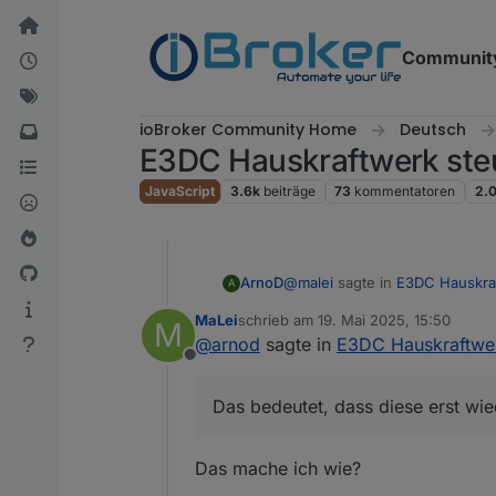
Weiter zum Inhalt
Communit
ioBroker Community Home
Deutsch
E3DC Hauskraftwerk ste
JavaScript
3.6k
beiträge
73
kommentatoren
2.
@
malei
sagte in
E3DC Hauskra
ArnoD
A
MaLei
schrieb am
19. Mai 2025, 15:50
M
zuletzt editiert von
@
arnod
sagte in
E3DC Hauskraftwer
Nachdem ich nun auch auf E
Offline
Widget der Balken für die P
Du hast wahrscheinlich vorher 
Diagramme geändert.
Das bedeutet, dass diese erst wie
Das bedeutet, dass diese erst
Das mache ich wie?