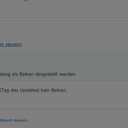
-Leistung als Balken dargestellt werden.
k steuern
:
stung als Balken dargestellt werden.
 (Tag des Updates) kein Balken.
ftwerk steuern
: