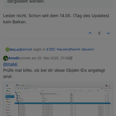
dargestellt werden.
Leider nicht. Schon seit dem 14.05. (Tag des Updates)
kein Balken.
0
@
arnod
sagte in
E3DC Hauskraftwerk steuern
:
MaLei
M
ArnoD
schrieb am
20. Mai 2025, 21:00
A
zuletzt editiert von ArnoD
Offline
@
malei
@
malei
Das wird vom Script erledigt.
Prüfe mal bitte, ob bei dir diese Objekt-IDs angelegt
Leider nicht. Schon seit dem 14.05. (Tag des Updates)
Für heute sollte wieder die PV-Leistung als Balken
sind:
kein Balken.
dargestellt werden.