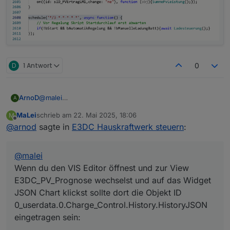
D
1 Antwort
0
@
malei
ArnoD
A
Wenn du den VIS Editor öffnest und zur View
MaLei
schrieb am
22. Mai 2025, 18:06
M
E3DC_PV_Prognose wechselst und auf das Widget
zuletzt editiert von
Offline
@
arnod
sagte in
E3DC Hauskraftwerk steuern
:
JSON Chart klickst sollte dort die Objekt ID
0_userdata.0.Charge_Control.History.HistoryJSON
eingetragen sein:
@
malei
Wenn du den VIS Editor öffnest und zur View
E3DC_PV_Prognose wechselst und auf das Widget
JSON Chart klickst sollte dort die Objekt ID
0_userdata.0.Charge_Control.History.HistoryJSON
Nachtrag:
eingetragen sein:
Ich sehe gerade, dass die Prognosewerte in dem