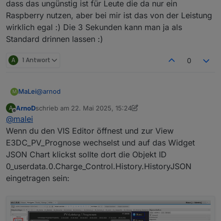
dass das ungünstig ist für Leute die da nur ein
Raspberry nutzen, aber bei mir ist das von der Leistung
wirklich egal :) Die 3 Sekunden kann man ja als
Standard drinnen lassen :)
A
1 Antwort
0
@
arnod
MaLei
M
ArnoD
schrieb am
22. Mai 2025, 15:24
A
zuletzt editiert von ArnoD
Offline
@
malei
Wenn du den VIS Editor öffnest und zur View
E3DC_PV_Prognose wechselst und auf das Widget
JSON Chart klickst sollte dort die Objekt ID
0_userdata.0.Charge_Control.History.HistoryJSON
eingetragen sein: