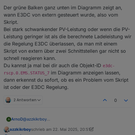
Der grüne Balken ganz unten im Diagramm zeigt an,
wann E3DC von extern gesteuert wurde, also vom
Skript.
Bei stark schwankender PV-Leistung oder wenn die PV-
Leistung geringer ist als die berechnete Ladeleistung wir
die Regelung E3DC überlassen, da man mit einem
Skript von extern über zwei Schnittstellen gar nicht so
schnell reagieren kann.
Du kannst ja mal bei dir auch die Objekt-ID
e3dc-
im Diagramm anzeigen lassen,
rscp.0.EMS.STATUS_7
dann erkennst du sofort, ob es ein Problem vom Skript
ist oder der E3DC Regelung.
2 Antworten
0
@
azzkikrboy
ArnoD
A
Das Skript berechnet die Ladeleistung neu, wenn der
azzkikrboy
schrieb am
22. Mai 2025, 20:51
SoC sich ändert oder nach Ablauf von höchstens 5
Der grüne Balken ganz unten im Diagramm zeigt an,
zuletzt editiert von azzkikrboy
Offline