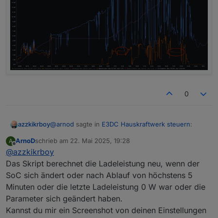
0
@
arnod
sagte in
E3DC Hauskraftwerk steuern
:
azzkikrboy
ArnoD
schrieb am
22. Mai 2025, 19:28
A
zuletzt editiert von
Offline
@
azzkikrboy
@
azzkikrboy
sagte in
E3DC Hauskraftwerk
steuern
:
Das Skript berechnet die Ladeleistung neu, wenn der
OK, das habe ich mir auch so vorgestellt und
SoC sich ändert oder nach Ablauf von höchstens 5
geändert (Resultat siehe unten im Bild).
@
arnod
sagte in
E3DC Hauskraftwerk
Minuten oder die letzte Ladeleistung 0 W war oder die
Aber dann habe ich trotzdem noch eine Frage:
Alles klar, bis zum Start Regelbeginn (jetzt 11 Uhr).
steuern
:
Dann ändert er schön den Ladestrom um nicht in
Parameter sich geändert haben.
die Begrenzung zu kommen, soweit gut.
ABER, wenn die PV-Leistung sinkt (z.B. Wolken,
Kannst du mir ein Screenshot von deinen Einstellungen
siehe rote Kreise) sieht es so aus, als ob er mit