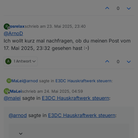
0
psrelax
schrieb am
23. Mai 2025, 23:40
P
zuletzt editiert von
Offline
@
ArnoD
Ich wollt kurz mal nachfragen, ob du meinen Post vom
17. Mai 2025, 23:32 gesehen hast :-)
A
1 Antwort
0
@
arnod
sagte in
E3DC Hauskraftwerk steuern
:
MaLei
M
MaLei
schrieb am
24. Mai 2025, 04:59
M
zuletzt editiert von
Offline
@
malei
sagte in
@
malei
E3DC Hauskraftwerk steuern
:
Wenn du den VIS Editor öffnest und zur View
Objekt-ID in der View stimmt. IstPvErtragLM0_kWh wird
E3DC_PV_Prognose wechselst und auf das Widget
aktualisiert. Habe jetzt das Skript neu gestartet. Ich
@
arnod
sagte in
E3DC Hauskraftwerk steuern
:
JSON Chart klickst sollte dort die Objekt ID
beobachte ...
0_userdata.0.Charge_Control.History.HistoryJSON
eingetragen sein:
Nachtrag: