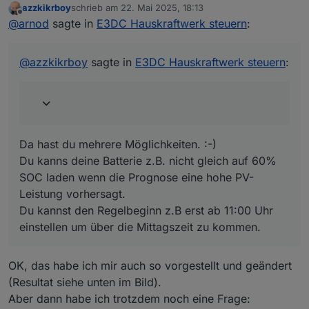
azzkikrboy
schrieb am
22. Mai 2025, 18:13
zuletzt editiert von
Offline
@
arnod
sagte in
E3DC Hauskraftwerk steuern
:
@
arnod
sagte in
E3DC Hauskraftwerk steuern
:
Da hast du mehrere Möglichkeiten. :-)
@
azzkikrboy
Du kanns deine Batterie z.B. nicht gleich auf 60% SOC
@
azzkikrboy
sagte in
E3DC Hauskraftwerk steuern
:
Sieht so aus, als ob um ca. 11:15 Uhr die PV-
laden wenn die Prognose eine hohe PV- Leistung
Leistung so hoch war, dass der Überschuss
vorhersagt.
bereits in die Batterie geladen wurde, um ein
Du kannst den Regelbeginn z.B erst ab 11:00 Uhr
Abriegeln zu verhindern und dann die
einstellen um über die Mittagszeit zu kommen.
Batterie nicht mehr ausreichte.
Da hast du mehrere Möglichkeiten. :-)
OK, aus deiner Erfahrung: gibt es eine Möglichkeit
Du kanns deine Batterie z.B. nicht gleich auf 60%
die Parameter so zu ändern, dass das Abriegeln
SOC laden wenn die Prognose eine hohe PV-
weiter nach hinten (also später) verlegt werden
Leistung vorhersagt.
könnte?
Du kannst den Regelbeginn z.B erst ab 11:00 Uhr
einstellen um über die Mittagszeit zu kommen.
OK, das habe ich mir auch so vorgestellt und geändert
(Resultat siehe unten im Bild).
Aber dann habe ich trotzdem noch eine Frage: