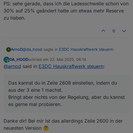
PS: sehe gerade, dass ich die Ladesschwelle schon von
30% auf 25% geändert hatte um etwas mehr Reserve
zu haben.
0
@
da_hood
sagte in
E3DC Hauskraftwerk steuern
:
ArnoD
A
DA_HOOD
schrieb am
23. Mai 2025, 06:14
D
zuletzt editiert von
Offline
@
arnod
said in
Könntest du denn vielleicht eine "User
E3DC Hauskraftwerk steuern
:
Anpassung" oben im Script mit einfügen wo man
Das kannst du in Zeile 2608 einstellen, indem du aus
das Ausführungsintervall von Charge Control
der 3 eine 1 machst.
Das kannst du in Zeile 2608 einstellen, indem du
einstellen kann?
Bringt aber nichts von der Regelung, aber du kannst es
aus der 3 eine 1 machst.
gerne mal probieren.
Bringt aber nichts von der Regelung, aber du kannst
es gerne mal probieren.
Danke dir! Bei mir ist das allerdings Zeile 2600 in der
neuesten Version 🤔