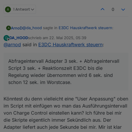
A
1 Antwort
0
@
da_hood
sagte in
E3DC Hauskraftwerk steuern
:
ArnoD
A
DA_HOOD
schrieb am
22. Mai 2025, 05:39
D
zuletzt editiert von
Offline
@
arnod
said in
Ja klar darf er 1 Sekunde brauchen um
E3DC Hauskraftwerk steuern
:
nachzuregeln, aber das bliebt ja ne Minute stehen
1 Minute nicht, aber es sind bis zu 10 sek. normal.
beim Netzbezug oder länger und das darf nicht
Abfrageintervall Adapter 3 sek. + Abfrageintervall Script
Abfrageintervall Adapter 3 sek. + Abfrageintervall
sein.
3 sek. + Reaktionszeit E3DC bis die Regelung wieder
Script 3 sek. + Reaktionszeit E3DC bis die
übernommen wird 6 sek. sind schon 12 sek. im
Regelung wieder übernommen wird 6 sek. sind
Worstcase.
schon 12 sek. im Worstcase.
Könntest du denn vielleicht eine "User Anpassung" oben
im Script mit einfügen wo man das Ausführungsintervall
von Charge Control einstellen kann? Ich führe bei mir
die Skripte eigentlich immer Sekündlich aus. Der
Adapter liefert auch jede Sekunde bei mir. Mir ist klar