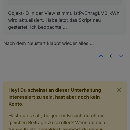
Ich sehe gerade, dass die Prognosewerte in dem
Objekt-ID in der View stimmt. IstPvErtragLM0_kWh
Diagramm noch aktualisiert werden, dann müssen
wird aktualisiert. Habe jetzt das Skript neu
die Einstellungen auch stimmen.
Hast du das Skript einmal neu gestartet?
gestartet. Ich beobachte ...
Prüfe mal bitte, ob die Objekt ID
0_userdata.0.Charge_Control.Allgemein.Is
Nach dem Neustart klappt wieder alles ...
tPvErtragLM0_kWh
aktualisiert wird, wenn du PV-
Leistung hast.
0
Hey! Du scheinst an dieser Unterhaltung
interessiert zu sein, hast aber noch kein
Konto.
Hast du es satt, bei jedem Besuch durch die
gleichen Beiträge zu scrollen? Wenn du dich
für ein Konto anmeldest, kommst du immer