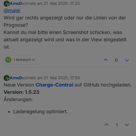
ArnoD
schrieb am
21. Mai 2025, 17:25
A
zuletzt editiert von
Offline
@
malei
@
malei
Prüfe mal bitte, ob bei dir diese Objekt-IDs
Wird gar nichts angezeigt oder nur die Linien von der
Die Objekt-IDs sind da:
angelegt sind:
Prognose?
Kannst du mal bitte einen Screenshot schicken, was
Die Prognose-View auf Github ist mehr als drei Jahre
alt. Die Objekt-ID der View ist iO.
aktuell angezeigt wird und was in der View eingestellt
ist.
M
1 Antwort
0
ArnoD
schrieb am
21. Mai 2025, 17:56
A
Hast du die View E3DC_Diagramm_Prognosen auch
zuletzt editiert von
Offline
aktualisiert?
Neue Version
Charge-Control
auf GitHub hochgeladen.
Ansonsten bitte von Github importieren oder in
Version: 1.5.23
deiner View die Objekt-ID
Änderungen:
0_userdata.0.Charge_Control.History.Hist
oryJSON
anpassen
Laderegelung optimiert.
1