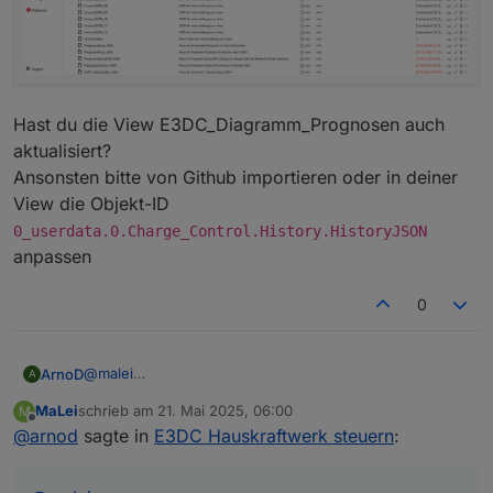
Hast du die View E3DC_Diagramm_Prognosen auch
aktualisiert?
Ansonsten bitte von Github importieren oder in deiner
View die Objekt-ID
0_userdata.0.Charge_Control.History.HistoryJSON
anpassen
0
@
malei
ArnoD
A
Prüfe mal bitte, ob bei dir diese Objekt-IDs angelegt
MaLei
schrieb am
21. Mai 2025, 06:00
M
sind:
Hast du die View E3DC_Diagramm_Prognosen auch
zuletzt editiert von
Offline
@
arnod
sagte in
E3DC Hauskraftwerk steuern
:
aktualisiert?
Ansonsten bitte von Github importieren oder in deiner
View die Objekt-ID