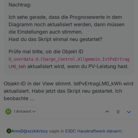
Diagramm noch aktualisiert werden, dann müssen die
Nachtrag:
Einstellungen auch stimmen.
Prüfe mal bitte, ob die Objekt ID
Hast du das Skript einmal neu gestartet?
0_userdata.0.Charge_Control.Allgemein.IstPv
Ich sehe gerade, dass die Prognosewerte in dem
ErtragLM0_kWh
aktualisiert wird, wenn du PV-Leistung
Diagramm noch aktualisiert werden, dann müssen
hast.
die Einstellungen auch stimmen.
Hast du das Skript einmal neu gestartet?
Prüfe mal bitte, ob die Objekt ID
0_userdata.0.Charge_Control.Allgemein.IstPvErtrag
aktualisiert wird, wenn du PV-Leistung hast.
LM0_kWh
Objekt-ID in der View stimmt. IstPvErtragLM0_kWh wird
aktualisiert. Habe jetzt das Skript neu gestartet. Ich
beobachte ...
M
1 Antwort
0
@
azzkikrboy
sagte in
E3DC Hauskraftwerk steuern
:
ArnoD
A