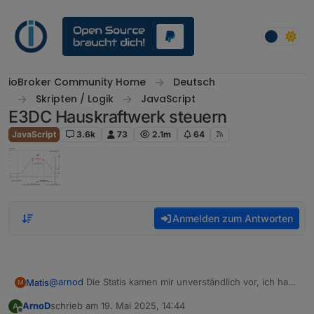
Weiter zum Inhalt
ioBroker Community Home
Deutsch
Skripten / Logik
JavaScript
E3DC Hauskraftwerk steuern
JavaScript
3.6k
73
2.1m
64
Anmelden zum Antworten
@
arnod
Die Statis kamen mir unverständlich vor, ich hab
Matis
M
mal recherchiert.
ArnoD
schrieb am
19. Mai 2025, 14:44
A
So müßte das eher passen:
Statusübersicht: EMS.EMERGENCY_POWER
zuletzt editiert von