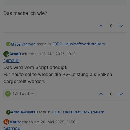
werden müssen.
Das mache ich wie?
0
@
arnod
sagte in
E3DC Hauskraftwerk steuern
:
MaLei
M
ArnoD
schrieb am
19. Mai 2025, 19:19
A
zuletzt editiert von
Offline
@
malei
Das bedeutet, dass diese erst wieder neu erstellt
werden müssen.
Das wird vom Script erledigt.
Das mache ich wie?
Für heute sollte wieder die PV-Leistung als Balken
dargestellt werden.
M
1 Antwort
0
@
matis
sagte in
E3DC Hauskraftwerk steuern
:
ArnoD
A
Matis
schrieb am
20. Mai 2025, 11:56
M
zuletzt editiert von
Offline
@
arnod
Ich werde das mal testen und berichten.