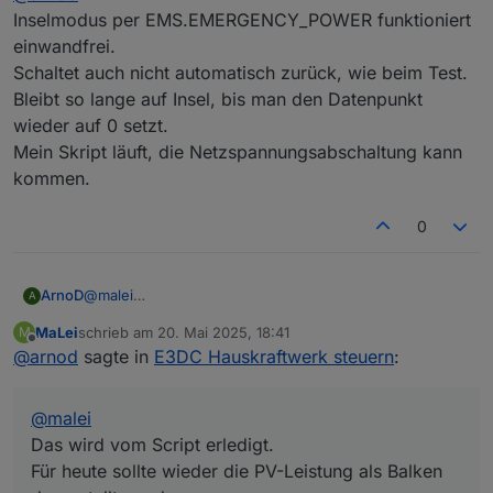
Inselmodus per EMS.EMERGENCY_POWER funktioniert
einwandfrei.
Mutig :-)
Hätte mir das schon länger mal vorgenommen, aber da
Schaltet auch nicht automatisch zurück, wie beim Test.
ich diese Funktion aktuell nicht benötige, immer wieder
Bleibt so lange auf Insel, bis man den Datenpunkt
verschoben.
wieder auf 0 setzt.
Mein Skript läuft, die Netzspannungsabschaltung kann
kommen.
0
ArnoD
@
malei
A
Das wird vom Script erledigt.
MaLei
schrieb am
20. Mai 2025, 18:41
M
Für heute sollte wieder die PV-Leistung als Balken
zuletzt editiert von
Offline
@
arnod
sagte in
E3DC Hauskraftwerk steuern
:
dargestellt werden.
@
malei
Das wird vom Script erledigt.
Für heute sollte wieder die PV-Leistung als Balken