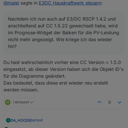
Offline
@
malei
sagte in
E3DC Hauskraftwerk steuern
:
mehr angezeigt. Wie kriege ich das wieder hin?
Nachdem ich nun auch auf E3/DC RSCP 1.4.2 und
anschließend auf CC 1.5.22 gewechselt habe, wird
im Prognose-Widget der Balken für die PV-Leistung
nicht mehr angezeigt. Wie kriege ich das wieder
hin?
Du hast wahrscheinlich vorher eine CC Version < 1.5.0
eingesetzt, ab dieser Version haben sich die Objekt ID's
für die Diagramme geändert.
Das bedeutet, dass diese erst wieder neu erstellt
werden müssen.
M
1 Antwort
0
@
arnod
DA_HOOD
D