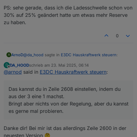
PS: sehe gerade, dass ich die Ladesschwelle schon von
30% auf 25% geändert hatte um etwas mehr Reserve
zu haben.
0
@
da_hood
sagte in
E3DC Hauskraftwerk steuern
:
ArnoD
A
DA_HOOD
schrieb am
23. Mai 2025, 06:14
D
zuletzt editiert von
Offline
@
arnod
said in
Könntest du denn vielleicht eine "User
E3DC Hauskraftwerk steuern
:
Anpassung" oben im Script mit einfügen wo man
Das kannst du in Zeile 2608 einstellen, indem du aus
das Ausführungsintervall von Charge Control
der 3 eine 1 machst.
Das kannst du in Zeile 2608 einstellen, indem du
einstellen kann?
Bringt aber nichts von der Regelung, aber du kannst es
aus der 3 eine 1 machst.
gerne mal probieren.
Bringt aber nichts von der Regelung, aber du kannst
es gerne mal probieren.
Danke dir! Bei mir ist das allerdings Zeile 2600 in der
neuesten Version 🤔