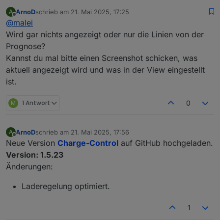
ArnoD
schrieb am
21. Mai 2025, 17:25
A
zuletzt editiert von
Offline
@
malei
@
malei
Prüfe mal bitte, ob bei dir diese Objekt-IDs
Wird gar nichts angezeigt oder nur die Linien von der
Die Objekt-IDs sind da:
angelegt sind:
Prognose?
Kannst du mal bitte einen Screenshot schicken, was
Die Prognose-View auf Github ist mehr als drei Jahre
alt. Die Objekt-ID der View ist iO.
aktuell angezeigt wird und was in der View eingestellt
ist.
M
1 Antwort
0
ArnoD
schrieb am
21. Mai 2025, 17:56
A
Hast du die View E3DC_Diagramm_Prognosen auch
zuletzt editiert von
Offline
aktualisiert?
Neue Version
Charge-Control
auf GitHub hochgeladen.
Ansonsten bitte von Github importieren oder in
Version: 1.5.23
deiner View die Objekt-ID
Änderungen:
0_userdata.0.Charge_Control.History.Hist
oryJSON
anpassen
Laderegelung optimiert.
1