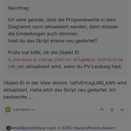
Ich sehe gerade, dass die Prognosewerte in dem
Diagramm noch aktualisiert werden, dann müssen die
Nachtrag:
Einstellungen auch stimmen.
Prüfe mal bitte, ob die Objekt ID
Hast du das Skript einmal neu gestartet?
0_userdata.0.Charge_Control.Allgemein.IstPv
Ich sehe gerade, dass die Prognosewerte in dem
ErtragLM0_kWh
aktualisiert wird, wenn du PV-Leistung
Diagramm noch aktualisiert werden, dann müssen
hast.
die Einstellungen auch stimmen.
Hast du das Skript einmal neu gestartet?
Prüfe mal bitte, ob die Objekt ID
0_userdata.0.Charge_Control.Allgemein.IstPvErtrag
aktualisiert wird, wenn du PV-Leistung hast.
LM0_kWh
Objekt-ID in der View stimmt. IstPvErtragLM0_kWh wird
aktualisiert. Habe jetzt das Skript neu gestartet. Ich
beobachte ...
M
1 Antwort
0
@
azzkikrboy
sagte in
E3DC Hauskraftwerk steuern
:
ArnoD
A