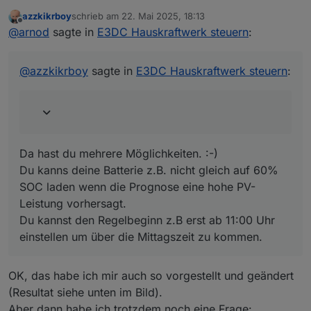
azzkikrboy
schrieb am
22. Mai 2025, 18:13
zuletzt editiert von
Offline
@
arnod
sagte in
E3DC Hauskraftwerk steuern
:
@
arnod
sagte in
E3DC Hauskraftwerk steuern
:
Da hast du mehrere Möglichkeiten. :-)
@
azzkikrboy
Du kanns deine Batterie z.B. nicht gleich auf 60% SOC
@
azzkikrboy
sagte in
E3DC Hauskraftwerk steuern
:
Sieht so aus, als ob um ca. 11:15 Uhr die PV-
laden wenn die Prognose eine hohe PV- Leistung
Leistung so hoch war, dass der Überschuss
vorhersagt.
bereits in die Batterie geladen wurde, um ein
Du kannst den Regelbeginn z.B erst ab 11:00 Uhr
Abriegeln zu verhindern und dann die
einstellen um über die Mittagszeit zu kommen.
Batterie nicht mehr ausreichte.
Da hast du mehrere Möglichkeiten. :-)
OK, aus deiner Erfahrung: gibt es eine Möglichkeit
Du kanns deine Batterie z.B. nicht gleich auf 60%
die Parameter so zu ändern, dass das Abriegeln
SOC laden wenn die Prognose eine hohe PV-
weiter nach hinten (also später) verlegt werden
Leistung vorhersagt.
könnte?
Du kannst den Regelbeginn z.B erst ab 11:00 Uhr
einstellen um über die Mittagszeit zu kommen.
OK, das habe ich mir auch so vorgestellt und geändert
(Resultat siehe unten im Bild).
Aber dann habe ich trotzdem noch eine Frage: