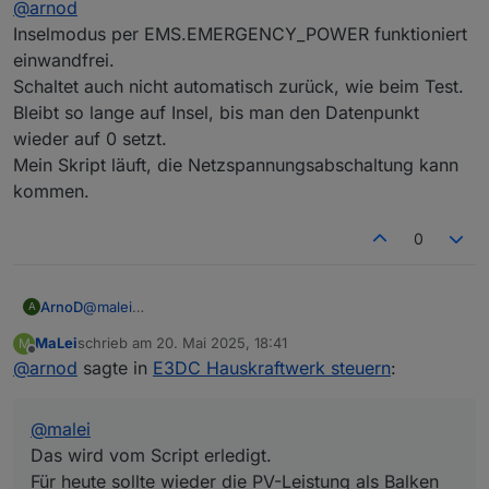
@
arnod
Ich werde das mal testen und berichten.
Inselmodus per EMS.EMERGENCY_POWER funktioniert
einwandfrei.
Mutig :-)
Hätte mir das schon länger mal vorgenommen, aber da
Schaltet auch nicht automatisch zurück, wie beim Test.
ich diese Funktion aktuell nicht benötige, immer wieder
Bleibt so lange auf Insel, bis man den Datenpunkt
verschoben.
wieder auf 0 setzt.
Mein Skript läuft, die Netzspannungsabschaltung kann
kommen.
0
ArnoD
@
malei
A
Das wird vom Script erledigt.
MaLei
schrieb am
20. Mai 2025, 18:41
M
Für heute sollte wieder die PV-Leistung als Balken
zuletzt editiert von
Offline
@
arnod
sagte in
E3DC Hauskraftwerk steuern
:
dargestellt werden.
@
malei
Das wird vom Script erledigt.
Für heute sollte wieder die PV-Leistung als Balken