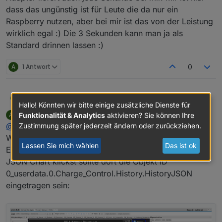
dass das ungünstig ist für Leute die da nur ein
Raspberry nutzen, aber bei mir ist das von der Leistung
wirklich egal :) Die 3 Sekunden kann man ja als
Standard drinnen lassen :)
A
1 Antwort
0
@
arnod
MaLei
M
Hallo! Könnten wir bitte einige zusätzliche Dienste für
ArnoD
schrieb am
22. Mai 2025, 15:24
Funktionalität & Analytics
aktivieren? Sie können Ihre
A
zuletzt editiert von ArnoD
Offline
@
malei
Zustimmung später jederzeit ändern oder zurückziehen.
Wenn du den VIS Editor öffnest und zur View
Lassen Sie mich wählen
Das ist ok
E3DC_PV_Prognose wechselst und auf das Widget
JSON Chart klickst sollte dort die Objekt ID
0_userdata.0.Charge_Control.History.HistoryJSON
eingetragen sein: