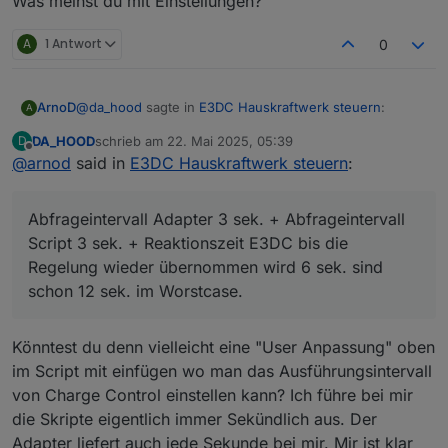
Was meinst du mit Einstellungen?
A
1 Antwort
0
@
da_hood
sagte in
E3DC Hauskraftwerk steuern
:
ArnoD
A
DA_HOOD
schrieb am
22. Mai 2025, 05:39
D
zuletzt editiert von
Offline
@
arnod
said in
Ja klar darf er 1 Sekunde brauchen um
E3DC Hauskraftwerk steuern
:
nachzuregeln, aber das bliebt ja ne Minute stehen
1 Minute nicht, aber es sind bis zu 10 sek. normal.
beim Netzbezug oder länger und das darf nicht
Abfrageintervall Adapter 3 sek. + Abfrageintervall Script
Abfrageintervall Adapter 3 sek. + Abfrageintervall
sein.
3 sek. + Reaktionszeit E3DC bis die Regelung wieder
Script 3 sek. + Reaktionszeit E3DC bis die
übernommen wird 6 sek. sind schon 12 sek. im
Regelung wieder übernommen wird 6 sek. sind
Worstcase.
schon 12 sek. im Worstcase.
Könntest du denn vielleicht eine "User Anpassung" oben
im Script mit einfügen wo man das Ausführungsintervall
von Charge Control einstellen kann? Ich führe bei mir
die Skripte eigentlich immer Sekündlich aus. Der
Adapter liefert auch jede Sekunde bei mir. Mir ist klar