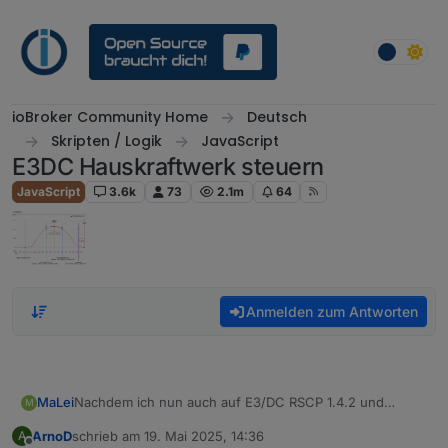
Weiter zum Inhalt
ioBroker Community Home
Deutsch
Skripten / Logik
JavaScript
E3DC Hauskraftwerk steuern
JavaScript
3.6k
73
2.1m
64
Anmelden zum Antworten
MaLei
Nachdem ich nun auch auf E3/DC RSCP 1.4.2 und
M
anschließend auf CC 1.5.22 gewechselt habe, wird im
ArnoD
schrieb am
19. Mai 2025, 14:36
A
Prognose-Widget der Balken für die PV-Leistung nicht
zuletzt editiert von