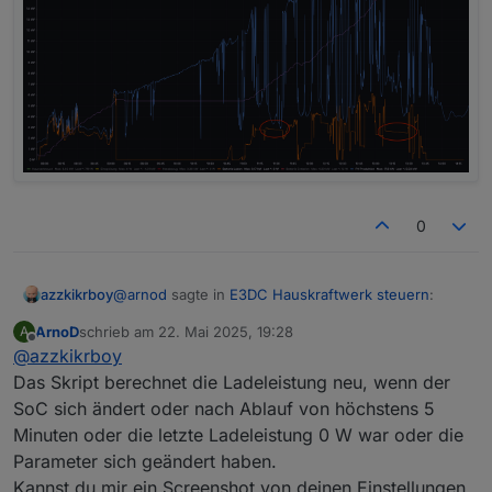
0
@
arnod
sagte in
E3DC Hauskraftwerk steuern
:
azzkikrboy
ArnoD
schrieb am
22. Mai 2025, 19:28
A
zuletzt editiert von
Offline
@
azzkikrboy
@
azzkikrboy
sagte in
E3DC Hauskraftwerk
steuern
:
Das Skript berechnet die Ladeleistung neu, wenn der
OK, das habe ich mir auch so vorgestellt und
SoC sich ändert oder nach Ablauf von höchstens 5
geändert (Resultat siehe unten im Bild).
@
arnod
sagte in
E3DC Hauskraftwerk
Minuten oder die letzte Ladeleistung 0 W war oder die
Aber dann habe ich trotzdem noch eine Frage:
Alles klar, bis zum Start Regelbeginn (jetzt 11 Uhr).
steuern
:
Dann ändert er schön den Ladestrom um nicht in
Parameter sich geändert haben.
die Begrenzung zu kommen, soweit gut.
ABER, wenn die PV-Leistung sinkt (z.B. Wolken,
Kannst du mir ein Screenshot von deinen Einstellungen