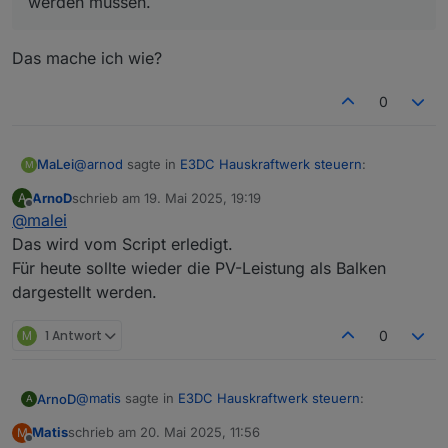
werden müssen.
Das bedeutet, dass diese erst wieder neu erstellt
werden müssen.
Das mache ich wie?
0
@
arnod
sagte in
E3DC Hauskraftwerk steuern
:
MaLei
M
ArnoD
schrieb am
19. Mai 2025, 19:19
A
zuletzt editiert von
Offline
@
malei
Das bedeutet, dass diese erst wieder neu erstellt
werden müssen.
Das wird vom Script erledigt.
Das mache ich wie?
Für heute sollte wieder die PV-Leistung als Balken
dargestellt werden.
M
1 Antwort
0
@
matis
sagte in
E3DC Hauskraftwerk steuern
:
ArnoD
A
Matis
schrieb am
20. Mai 2025, 11:56
M
zuletzt editiert von
Offline