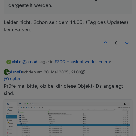
dargestellt werden.
Leider nicht. Schon seit dem 14.05. (Tag des Updates)
kein Balken.
0
@
arnod
sagte in
E3DC Hauskraftwerk steuern
:
MaLei
M
ArnoD
schrieb am
20. Mai 2025, 21:00
A
zuletzt editiert von ArnoD
Offline
@
malei
@
malei
Das wird vom Script erledigt.
Prüfe mal bitte, ob bei dir diese Objekt-IDs angelegt
Leider nicht. Schon seit dem 14.05. (Tag des Updates)
Für heute sollte wieder die PV-Leistung als Balken
sind:
kein Balken.
dargestellt werden.