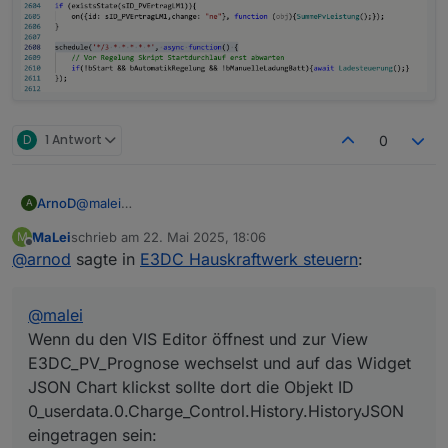
D
1 Antwort
0
@
malei
ArnoD
A
Wenn du den VIS Editor öffnest und zur View
MaLei
schrieb am
22. Mai 2025, 18:06
M
E3DC_PV_Prognose wechselst und auf das Widget
zuletzt editiert von
Offline
@
arnod
sagte in
E3DC Hauskraftwerk steuern
:
JSON Chart klickst sollte dort die Objekt ID
0_userdata.0.Charge_Control.History.HistoryJSON
eingetragen sein:
@
malei
Wenn du den VIS Editor öffnest und zur View
E3DC_PV_Prognose wechselst und auf das Widget
JSON Chart klickst sollte dort die Objekt ID
0_userdata.0.Charge_Control.History.HistoryJSON
Nachtrag:
eingetragen sein: