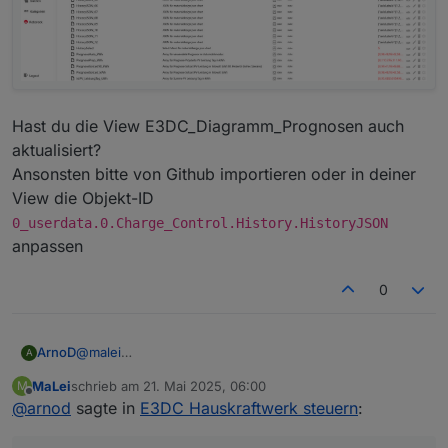
Hast du die View E3DC_Diagramm_Prognosen auch
aktualisiert?
Ansonsten bitte von Github importieren oder in deiner
View die Objekt-ID
0_userdata.0.Charge_Control.History.HistoryJSON
anpassen
0
@
malei
ArnoD
A
Prüfe mal bitte, ob bei dir diese Objekt-IDs angelegt
MaLei
schrieb am
21. Mai 2025, 06:00
M
sind:
Hast du die View E3DC_Diagramm_Prognosen auch
zuletzt editiert von
Offline
@
arnod
sagte in
E3DC Hauskraftwerk steuern
:
aktualisiert?
Ansonsten bitte von Github importieren oder in deiner
View die Objekt-ID