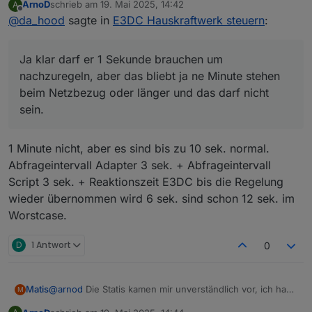
ArnoD
schrieb am
19. Mai 2025, 14:42
A
Ja klar darf er 1 Sekunde brauchen um
zuletzt editiert von
Offline
@
da_hood
sagte in
E3DC Hauskraftwerk steuern
:
nachzuregeln, aber das bliebt ja ne Minute stehen
beim Netzbezug oder länger und das darf nicht
sein.
Ja klar darf er 1 Sekunde brauchen um
Normalerweise habe ich maximal 20-80Wh
Netzbezug am Tag durch solche
nachzuregeln, aber das bliebt ja ne Minute stehen
Regelungstolleranzen.
beim Netzbezug oder länger und das darf nicht
sein.
1 Minute nicht, aber es sind bis zu 10 sek. normal.
Abfrageintervall Adapter 3 sek. + Abfrageintervall
Script 3 sek. + Reaktionszeit E3DC bis die Regelung
wieder übernommen wird 6 sek. sind schon 12 sek. im
Worstcase.
D
1 Antwort
0
@
arnod
Die Statis kamen mir unverständlich vor, ich hab
Matis
M
mal recherchiert.