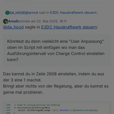
@
arnod
said in
E3DC Hauskraftwerk steuern
:
DA_HOOD
D
ArnoD
schrieb am
22. Mai 2025, 16:11
A
zuletzt editiert von
Offline
@
da_hood
sagte in
Abfrageintervall Adapter 3 sek. +
E3DC Hauskraftwerk steuern
:
Abfrageintervall Script 3 sek. + Reaktionszeit
Könntest du denn vielleicht eine "User Anpassung"
E3DC bis die Regelung wieder übernommen
oben im Script mit einfügen wo man das
Könntest du denn vielleicht eine "User Anpassung"
wird 6 sek. sind schon 12 sek. im Worstcase.
Ausführungsintervall von Charge Control einstellen
oben im Script mit einfügen wo man das
kann? Ich führe bei mir die Skripte eigentlich immer
Ausführungsintervall von Charge Control einstellen
Sekündlich aus. Der Adapter liefert auch jede
kann?
Sekunde bei mir. Mir ist klar dass das ungünstig ist
für Leute die da nur ein Raspberry nutzen, aber bei
mir ist das von der Leistung wirklich egal :) Die 3
Das kannst du in Zeile 2608 einstellen, indem du aus
Sekunden kann man ja als Standard drinnen lassen
:)
der 3 eine 1 machst.
Bringt aber nichts von der Regelung, aber du kannst es
gerne mal probieren.