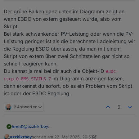
Der grüne Balken ganz unten im Diagramm zeigt an,
wann E3DC von extern gesteuert wurde, also vom
Skript.
Bei stark schwankender PV-Leistung oder wenn die PV-
Leistung geringer ist als die berechnete Ladeleistung wir
die Regelung E3DC überlassen, da man mit einem
Skript von extern über zwei Schnittstellen gar nicht so
schnell reagieren kann.
Du kannst ja mal bei dir auch die Objekt-ID
e3dc-
im Diagramm anzeigen lassen,
rscp.0.EMS.STATUS_7
dann erkennst du sofort, ob es ein Problem vom Skript
ist oder der E3DC Regelung.
2 Antworten
0
@
azzkikrboy
ArnoD
A
Das Skript berechnet die Ladeleistung neu, wenn der
azzkikrboy
schrieb am
22. Mai 2025, 20:51
SoC sich ändert oder nach Ablauf von höchstens 5
Der grüne Balken ganz unten im Diagramm zeigt an,