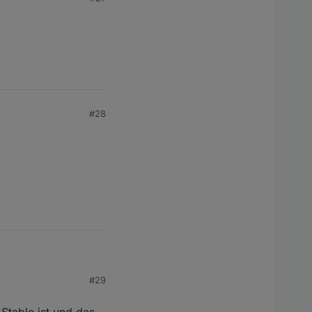
#28
#29
 Stable ist und das