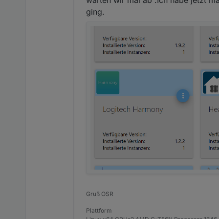
ging.
Gruß OSR
Plattform