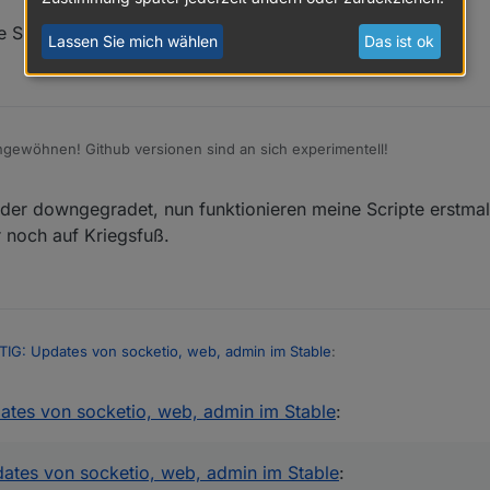
e Slave, trotzdem funktioniert Javascript nicht mehr.
Lassen Sie mich wählen
Das ist ok
ngewöhnen! Github versionen sind an sich experimentell!
der downgegradet, nun funktionieren meine Scripte erstmal
 noch auf Kriegsfuß.
IG: Updates von socketio, web, admin im Stable
:
tes von socketio, web, admin im Stable
:
utet das, wenn du JavaScript auf einem Slave hast du auch dort eine A
. Mit j-Controller 3 machen wir das wieder besser.
t ein reines Verständnisproblem. Für die Profi-User war es vermutlich s
 nutze brauche ich auch keine Admin Instanz korrekt?
tes von socketio, web, admin im Stable
: