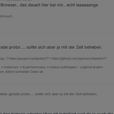
tiert von
Browser.. das dauert hier bei mir.. echt laaaaaange
 HA auch
ade probs ... sollte sich aber ja mit der Zeit beheben.
rag :-) https://paypal.me/Apollon77 / https://github.com/sponsors/Apollon77
 -> Instanzen -> Expertenmodus -> Instanz aufklappen - Loglevel ändern
tzen, Admin schneidet Zeilen ab
ieter gerade probs ... sollte sich aber ja mit der Zeit beheben.
 den historie-adapter über git installiert weil da ja auch die