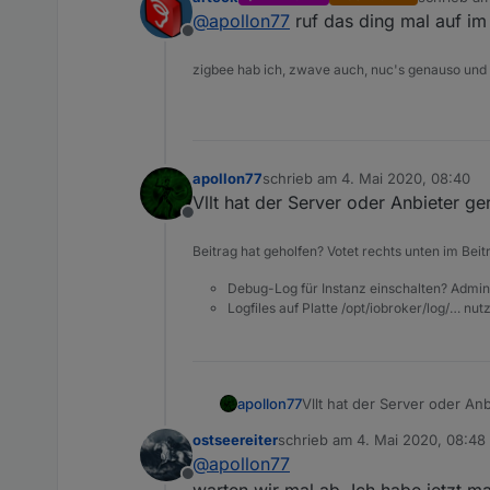
zuletzt edi
@
apollon77
ruf das ding mal auf im 
Offline
zigbee hab ich, zwave auch, nuc's genauso und
apollon77
schrieb am
4. Mai 2020, 08:40
zuletzt editiert von
Vllt hat der Server oder Anbieter ger
Offline
Beitrag hat geholfen? Votet rechts unten im Beit
Debug-Log für Instanz einschalten? Admin
Logfiles auf Platte /opt/iobroker/log/… nu
apollon77
Vllt hat der Server oder Anb
ostseereiter
schrieb am
4. Mai 2020, 08:48
zuletzt editiert von
@
apollon77
Offline
warten wir mal ab .Ich habe jetzt mal