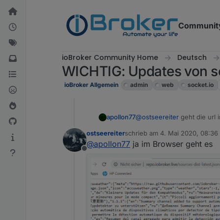
Weiter zum Inhalt
Communit
ioBroker Community Home
Deutsch
WICHTIG: Updates von so
ioBroker Allgemein
admin
web
socket.io
apollon77
@
ostseereiter
geht die url 
ostseereiter
schrieb am
4. Mai 2020, 08:36
zuletzt editiert von
@
apollon77
ja im Browser geht es
Offline