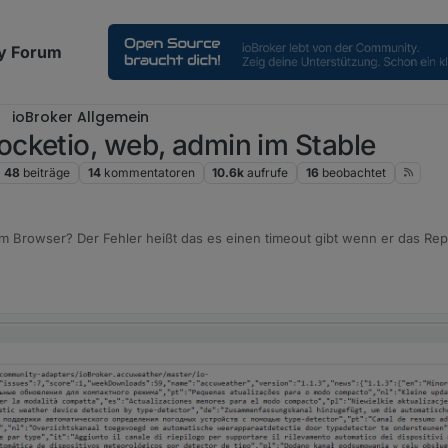
y Forum
ioBroker Allgemein
cketio, web, admin im Stable
48
beiträge
14
kommentatoren
10.6k
aufrufe
16
beobachtet
im Browser? Der Fehler heißt das es einen timeout gibt wenn er das Repo f