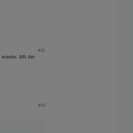
#32
 wieder. Mit der
#33
dmin Instanz (auch
ofort klar. Aber wenn