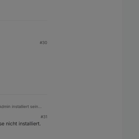
table ist und das ging.
#30
min installiert sein
#31
nicht installiert.