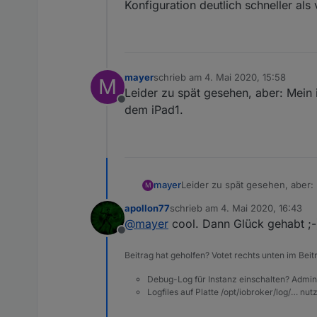
Konfiguration deutlich schneller als 
mayer
schrieb am
4. Mai 2020, 15:58
M
zuletzt editiert von
Leider zu spät gesehen, aber: Mein
Offline
dem iPad1.
mayer
Leider zu spät gesehen, aber:
M
apollon77
schrieb am
4. Mai 2020, 16:43
zuletzt editiert von
@
mayer
cool. Dann Glück gehabt ;-
Offline
Beitrag hat geholfen? Votet rechts unten im Beit
Debug-Log für Instanz einschalten? Admin
Logfiles auf Platte /opt/iobroker/log/… nu