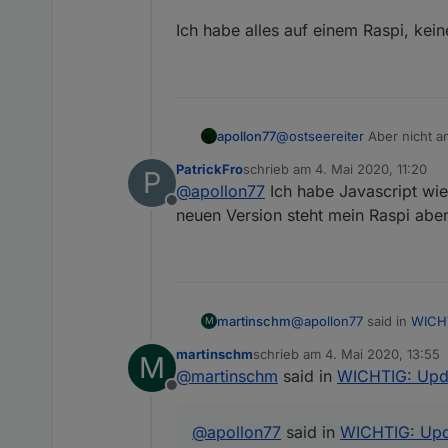
Ich habe alles auf einem Raspi, kein
apollon77
@
ostseereiter
Aber nicht a
PatrickFro
schrieb am
4. Mai 2020, 11:20
P
zuletzt editiert von
@
apollon77
Ich habe Javascript wie
Offline
neuen Version steht mein Raspi aber
@
apollon77
said in
WICHT
martinschm
M
martinschm
schrieb am
4. Mai 2020, 13:55
M
zuletzt editiert von
@
martinschm
said in
WICHTIG: Upda
@
martinschm
das bede
Offline
wenn inaktiv) brauchst
Hi, war bei mir wie gesag
ich dort kein JavaScript
@
apollon77
said in
WICHTIG: Upda