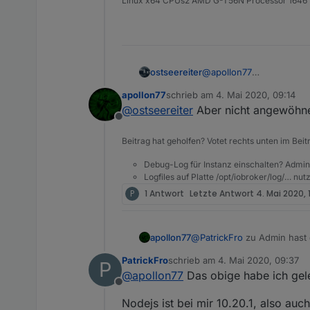
Linux x64 CPUs2 AMD G-T56N Processor 164
ostseereiter
@
apollon77
warten wir mal ab .Ich hab
apollon77
schrieb am
4. Mai 2020, 09:14
zuletzt editiert von
@
ostseereiter
Aber nicht angewöhnen
Offline
Beitrag hat geholfen? Votet rechts unten im Beit
Debug-Log für Instanz einschalten? Admin
Logfiles auf Platte /opt/iobroker/log/… nu
P
1 Antwort
Letzte Antwort
4. Mai 2020, 
apollon77
@
PatrickFro
zu Admin hast d
und eine Instanz existieren
PatrickFro
schrieb am
4. Mai 2020, 09:37
P
zuletzt editiert von
@
apollon77
Das obige habe ich geles
Offline
Nodejs ist bei mir 10.20.1, also auch