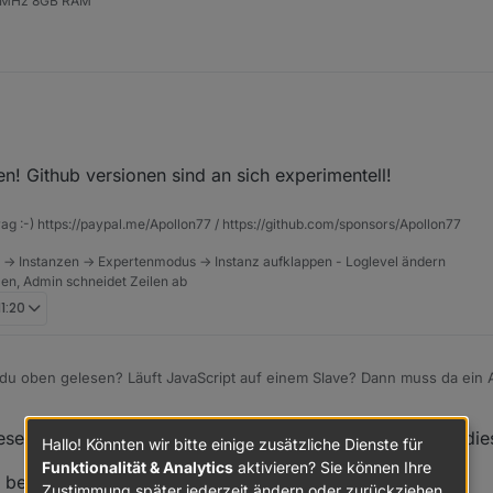
6 MHz 8GB RAM
e jetzt mal den historie-adapter über git installiert weil da ja auch die S
! Github versionen sind an sich experimentell!
rag :-) https://paypal.me/Apollon77 / https://github.com/sponsors/Apollon77
 -> Instanzen -> Expertenmodus -> Instanz aufklappen - Loglevel ändern
tzen, Admin schneidet Zeilen ab
11:20
u oben gelesen? Läuft JavaScript auf einem Slave? Dann muss da ein Ad
. Dünnes Licht laufen sondern nur da sein. Dann startet er auch wieder.
en, ja. Ich nutze kein iot und kein Devices. Daher sind diese 
Hallo! Könnten wir bitte einige zusätzliche Dienste für
Funktionalität & Analytics
aktivieren? Sie können Ihre
 bei 10.
Zustimmung später jederzeit ändern oder zurückziehen.