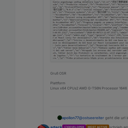
Gruß OSR
Plattform
Linux x64 CPUs2 AMD G-T56N Processor 164
apollon77
@
ostseereiter
geht die url 
arteck
schrieb a
DEVELOPER
MOST ACTIVE