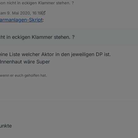
on nicht in eckigen Klammer stehen. ?
b am
9. Mai 2020, 16:19
editiert von sigi234
5. Sept. 2020, 18:21
armanlagen-Skript
:
ht in eckigen Klammer stehen. ?
ne Liste welcher Aktor in den jeweiligen DP ist.
 Innenhaut wäre Super
 wenn er euch geholfen hat.
unkte