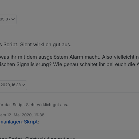
 05:07
 Script. Sieht wirklich gut aus.
was ihr mit dem ausgelöstem Alarm macht. Also vielleicht n
ischen Signalisierung? Wie genau schaltet ihr bei euch die
i 2020, 16:38
für das Script. Sieht wirklich gut aus.
b am
12. Mai 2020, 16:38
le was ihr mit dem ausgelöstem Alarm macht. Also vielleicht noch ein Blockly 
editiert von
manlagen-Skript
:
gnalisierung? Wie genau schaltet ihr bei euch die Alarmanlage scharf u