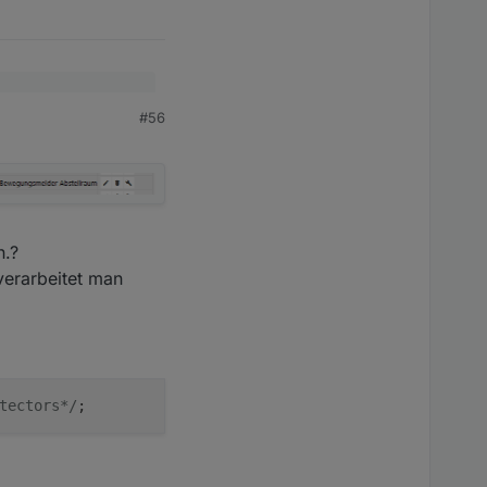
#56
gen Datenpuntkt
ON'/*Open Detectors*/;

n.?
verarbeitet man
tectors*/