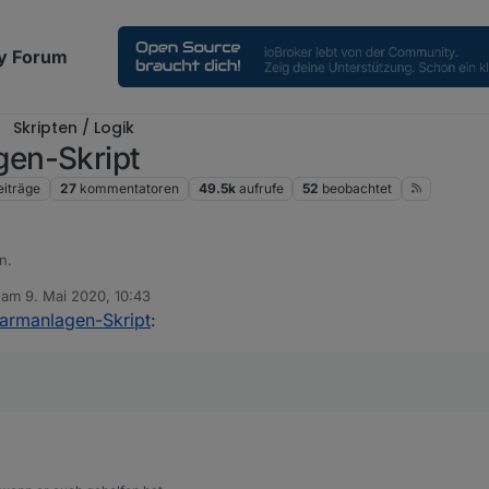
y Forum
Skripten / Logik
en-Skript
eiträge
27
kommentatoren
49.5k
aufrufe
52
beobachtet
n.
b am
9. Mai 2020, 10:43
editiert von
armanlagen-Skript
: