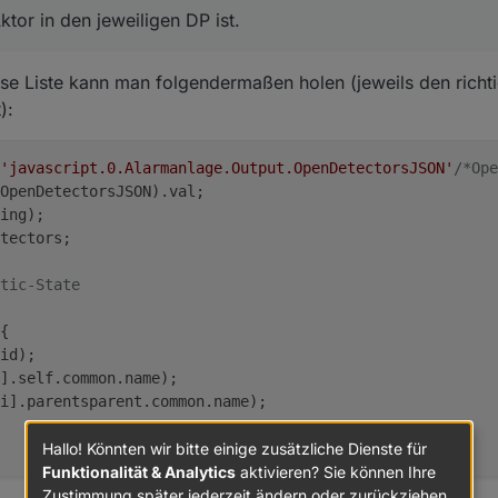
ktor in den jeweiligen DP ist.
ese Liste kann man folgendermaßen holen (jeweils den richt
):
'javascript.0.Alarmanlage.Output.OpenDetectorsJSON'
/*Ope
OpenDetectorsJSON).
val
;
ing);
tectors
;
tic-State
{
id
);
].
self
.
common
.
name
);
i].
parentsparent
.
common
.
name
);
Hallo! Könnten wir bitte einige zusätzliche Dienste für
Funktionalität & Analytics
aktivieren? Sie können Ihre
Zustimmung später jederzeit ändern oder zurückziehen.