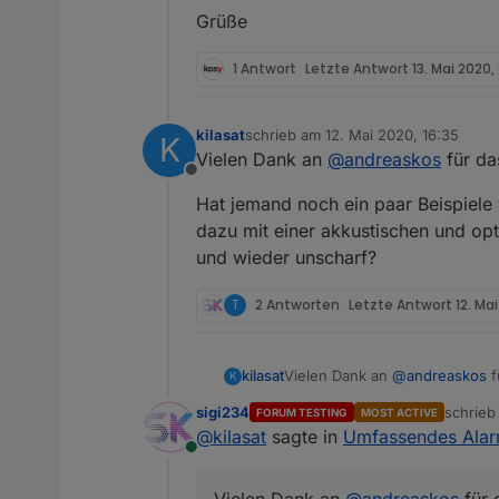
Grüße
1 Antwort
Letzte Antwort
13. Mai 2020,
kilasat
schrieb am
12. Mai 2020, 16:35
K
zuletzt editiert von
Vielen Dank an
@
andreaskos
für das
Offline
Hat jemand noch ein paar Beispiele 
dazu mit einer akkustischen und opt
und wieder unscharf?
T
2 Antworten
Letzte Antwort
12. Ma
Vielen Dank an
@
andreaskos
kilasat
K
sigi234
schrie
FORUM TESTING
MOST ACTIVE
Hat jemand noch ein paar Beispie
zuletzt 
@
kilasat
sagte in
Umfassendes Alar
akkustischen und optischen Si
Online