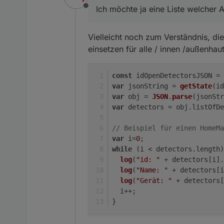
Ich möchte ja eine Liste welcher A
Offline
Vielleicht noch zum Verständnis, di
einsetzen für alle / innen /außenhaut
const
 idOpenDetectorsJSON = 
var
 jsonString = 
getState
(id
var
 obj = 
JSON
.
parse
(jsonStr
var
 detectors = obj.
listOfDe
// Beispiel für einen HomeMa
var
 i=
0
;
while
 (i < detectors.
length
)
log
(
"id: "
 + detectors[i].
log
(
"Name: "
 + detectors[i
log
(
"Gerät: "
 + detectors[
  i++;
}