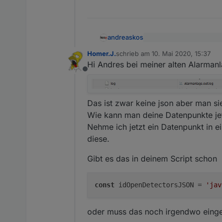
andreaskos
Ich möchte ja eine List
Homer.J.
schrieb am
10. Mai 2020, 15:37
zuletzt editiert von
Hi Andres bei meiner alten Alarmanl
Vielleicht noch zum Vers
Offline
einsetzen für alle / inne
const idOpenDetector
var jsonString = get
Das ist zwar keine json aber man si
var obj = JSON.parse
Wie kann man deine Datenpunkte jet
var detectors = obj.
Nehme ich jetzt ein Datenpunkt in e
// Beispiel für eine
diese.
var i=0;

while (i < detectors
Gibt es das in deinem Script schon
  log("id: " + detec
  log("Name: " + det
  log("Gerät: " + de
const
 idOpenDetectorsJSON = 
'jav
  i++;

oder muss das noch irgendwo eing