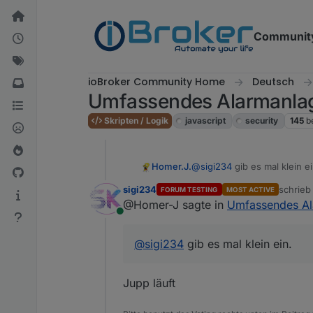
Weiter zum Inhalt
Communit
ioBroker Community Home
Deutsch
Umfassendes Alarmanlag
Skripten / Logik
javascript
security
145
b
Homer.J.
@
sigi234
gib es mal klein ei
sigi234
schrie
FORUM TESTING
MOST ACTIVE
zuletzt 
@Homer-J sagte in
Umfassendes Al
Online
@
sigi234
gib es mal klein ein.
Jupp läuft