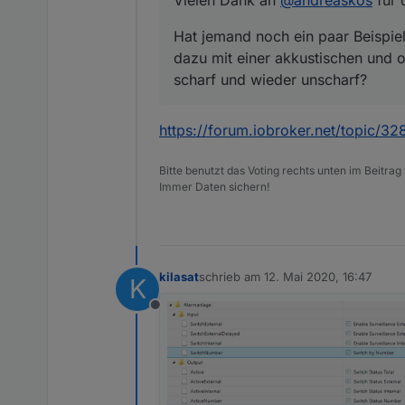
Vielen Dank an
@
andreaskos
für 
Hat jemand noch ein paar Beispiel
dazu mit einer akkustischen und o
scharf und wieder unscharf?
https://forum.iobroker.net/topic/
Bitte benutzt das Voting rechts unten im Beitrag
Immer Daten sichern!
kilasat
schrieb am
12. Mai 2020, 16:47
K
zuletzt editiert von
Offline