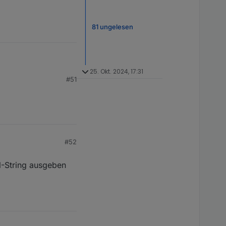
81 ungelesen
25. Okt. 2024, 17:31
#51
komen) für die
mierenden Melder als
 abschließen. Ich
 werden. Siehe
dung mit den anderen
#52
N-String ausgeben