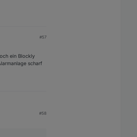
#57
och ein Blockly
 Alarmanlage scharf
#58
dazu mit einer
nd wieder unscharf?