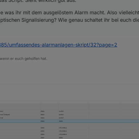
das Script. Sieht wirklich gut aus.
e was ihr mit dem ausgelöstem Alarm macht. Also vielleicht
ptischen Signalisierung? Wie genau schaltet ihr bei euch d
32885/umfassendes-alarmanlagen-skript/32?page=2
 wenn er euch geholfen hat.