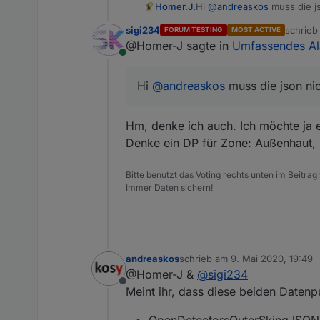
Homer.J.
Hi
@
andreaskos
muss die js
sigi234
schrie
FORUM TESTING
MOST ACTIVE
zuletzt 
@Homer-J sagte in
Umfassendes Al
Online
Hi
@
andreaskos
muss die json nic
Hm, denke ich auch. Ich möchte ja ei
Denke ein DP für Zone: Außenhaut,
Bitte benutzt das Voting rechts unten im Beitrag
Immer Daten sichern!
andreaskos
schrieb am
9. Mai 2020, 19:49
zuletzt editiert von
@Homer-J &
@
sigi234
Offline
Meint ihr, dass diese beiden Datenp
OpenDetectorsOuterSkingJSON