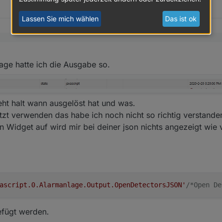
Lassen Sie mich wählen
Das ist ok
e welcher Aktor in den jeweiligen DP ist.
age hatte ich die Ausgabe so.
tändnis, diese Liste kann man folgendermaßen holen (jeweils den richti
n /außenhaut):
sJSON = 'javascript.0.Alarmanlage.Output.OpenDetectorsJS
State(idOpenDetectorsJSON).val;

eht halt wann ausgelöst hat und was.
(jsonString);

zt verwenden das habe ich noch nicht so richtig verstande
listOfDetectors;

in Widget auf wird mir bei deiner json nichts angezeigt wie 
n HomeMatic-State

.length){

tors[i].id);

ectors[i].self.common.name);

tectors[i].parentsparent.common.name);

ascript.0.Alarmanlage.Output.OpenDetectorsJSON'
/*Open De
efügt werden.