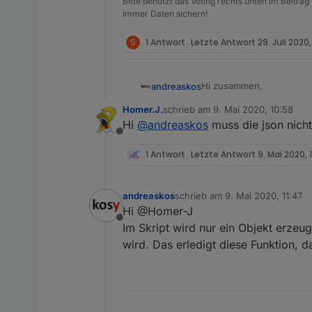
Bitte benutzt das Voting rechts unten im Beitrag
Immer Daten sichern!
S
1 Antwort
Letzte Antwort
29. Juli 2020,
Hi zusammen,
andreaskos
Homer.J.
schrieb am
9. Mai 2020, 10:58
ich habe jetzt drei weite
zuletzt editiert von
Hi
@
andreaskos
muss die json nicht
Ausgabe der offenen Meld
Offline
String im JSON-Format.
Ich würde - sofern es kei
Ich habe dafür die kompl
danke euch sehr für eure
1 Antwort
Letzte Antwort
9. Mai 2020, 
Beschreibung im ersten Th
Projekten wie der coolen 
Liebe Grüße,
Andreas
andreaskos
schrieb am
9. Mai 2020, 11:47
zuletzt editiert von
Hi @Homer-J
Offline
Im Skript wird nur ein Objekt erzeu
wird. Das erledigt diese Funktion, da