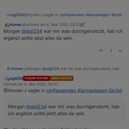
@Homer-J sagte in
Umfassendes Alarmanlagen-Skript
:
sigi234
Homer.J.
schrieb am
6. Mai 2020, 03:23
zuletzt editiert von Homer.J.
5. Juni 2020, 05:32
Offline
Viel Spaß.
Morgen
@
sigi234
war mir was durchgerutscht, hab ich
Alarmanlage.rar
ergänzt sollte jetzt alles da sein.
Danke, wollte es auch mal testen, aber da fehlen
einige Pages im Rar?
1
Homer.J.
Morgen
@
sigi234
war mir was durchgerutscht, hab
ich ergänzt sollte jetzt alles da sein.
sigi234
FORUM TESTING
MOST ACTIVE
Online
schrieb am
6. Mai 2020, 06:57
zuletzt editiert von
@Homer-J sagte in
Umfassendes Alarmanlagen-Skript
:
Morgen
@
sigi234
war mir was durchgerutscht, hab
ich ergänzt sollte jetzt alles da sein.