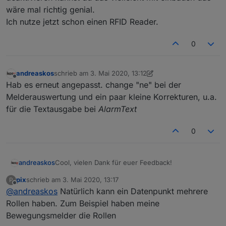
wäre mal richtig genial.
Ich nutze jetzt schon einen RFID Reader.
0
andreaskos
schrieb am
3. Mai 2020, 13:12
zuletzt editiert von andreaskos
5. März 2020, 15:13
Offline
Hab es erneut angepasst. change "ne" bei der
Melderauswertung und ein paar kleine Korrekturen, u.a.
für die Textausgabe bei
AlarmText
0
Cool, vielen Dank für euer Feedback!
andreaskos
pix
schrieb am
3. Mai 2020, 13:17
P
Ich möchte kurz Feedback geben zu den Punkten:
zuletzt editiert von
Offline
@
andreaskos
Natürlich kann ein Datenpunkt mehrere
@
Tirador
Solche Dinge passieren, wenn von einem scharf-
@
pix
Rollen haben. Zum Beispiel haben meine
Zustand auf einen anderen scharf-Zustand
Bewegungsmelder die Rollen
geschaltet wird, in deinem Fall direkt von scharf
Ah, super - ich hab mich gefragt, ob etwas