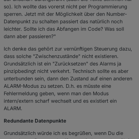
natürlich noch leichter. Sollte ich das Abfangen im
würde die Pflege deutlich vereinfachen. Kann
so). Ich wollte das vorerst nicht per Programmierung
Code? Was soll dann aber passieren?
ein Melder auch mehrere Rollen haben? Oder
sperren. Jetzt mit der Möglichkeit über den Number-
wie kann ich sonst damit umgehen, dass ein
Datenpunkt zu schalten passiert das natürlich noch
Melder gleichzeitig zB die Außenhaut-Rolle
haben kann UND auch ein verzögerter
leichter. Sollte ich das Abfangen im Code? Was soll
Melder sein kann?
dann aber passieren?"
Ich denke das gehört zur vernünftigen Steuerung dazu,
dass solche "Zwischenzustände" nicht existieren.
Grundsätzlich ist ein "Zurücksetzen" des Alarms ja
pinzipbedingt nicht verkehrt. Technisch sollte es aber
unterbunden sein, dann den Zustand auf einen anderen
ALARM-Modus zu setzen. D.h. es müsste eine
Fehlermeldung geben, wenn man den Modus
intern/extern scharf wechselt und es existiert ein
ALARM.
Redundante Datenpunkte
Grundsätzlich würde ich es begrüßen, wenn Du die