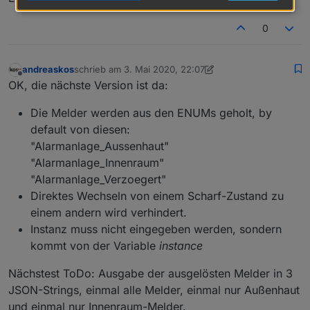
0
andreaskos
schrieb am
3. Mai 2020, 22:07
zuletzt editiert von andreaskos
5. Apr. 2020, 17:48
Offline
OK, die nächste Version ist da:
Die Melder werden aus den ENUMs geholt, by
default von diesen:
"Alarmanlage_Aussenhaut"
"Alarmanlage_Innenraum"
"Alarmanlage_Verzoegert"
Direktes Wechseln von einem Scharf-Zustand zu
einem andern wird verhindert.
Instanz muss nicht eingegeben werden, sondern
kommt von der Variable
instance
Nächstest ToDo: Ausgabe der ausgelösten Melder in 3
JSON-Strings, einmal alle Melder, einmal nur Außenhaut
und einmal nur Innenraum-Melder.