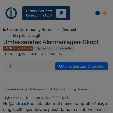
Weiter zum Inhalt
ioBroker Community Home
Deutsch
Skripten / Logik
Umfassendes Alarmanlagen-Skript
Skripten / Logik
javascript
security
145
27
49.5k
52
Anmelden zum Antworten
Ich habe einmal die Idee von @Homer-J
andreaskos
eingearbeitet. Es gibt jetzt je zwei Number-
Homer.J.
schrieb am
3. Mai 2020, 12:10
Datenpunkte:
Input.SwitchNumber
gibt die Schaltzustände ein
zuletzt editiert von
Offline
Hi
@
andreaskos
hab jetzt mal meine komplette Anlage
wie folgt:
0 ... unscharf schalten
Output.ActiveNumber
gibt Auskunft über den
umgestellt irgendetwas passt da noch nicht, wenn ich