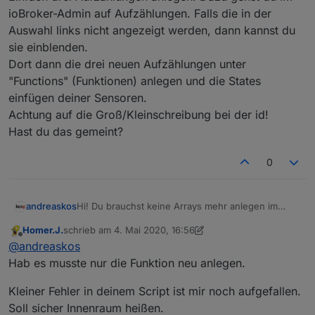
ioBroker-Admin auf Aufzählungen. Falls die in der
Auswahl links nicht angezeigt werden, dann kannst du
sie einblenden.
Dort dann die drei neuen Aufzählungen unter
"Functions" (Funktionen) anlegen und die States
einfügen deiner Sensoren.
Achtung auf die Groß/Kleinschreibung bei der id!
Hast du das gemeint?
0
andreaskos
Hi! Du brauchst keine Arrays mehr anlegen im
Skript, das wurde mit der letzten Version geändert.
Homer.J.
schrieb am
4. Mai 2020, 16:56
Einfach drei Aufzählungen anlegen. Dazu gehst du
zuletzt editiert von Homer.J.
5. Apr. 2020, 20:36
Offline
@
andreaskos
im ioBroker-Admin auf Aufzählungen. Falls die in
der Auswahl links nicht angezeigt werden, dann
Hab es musste nur die Funktion neu anlegen.
kannst du sie einblenden.
Dort dann die drei neuen Aufzählungen unter
Kleiner Fehler in deinem Script ist mir noch aufgefallen.
"Functions" (Funktionen) anlegen und die States
Soll sicher Innenraum heißen.
einfügen deiner Sensoren.