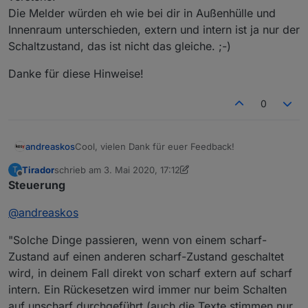
Die Melder würden eh wie bei dir in Außenhülle und
Innenraum unterschieden, extern und intern ist ja nur der
Schaltzustand, das ist nicht das gleiche. ;-)
Danke für diese Hinweise!
0
Cool, vielen Dank für euer Feedback!
andreaskos
Tirador
schrieb am
3. Mai 2020, 17:12
T
Ich möchte kurz Feedback geben zu den Punkten:
zuletzt editiert von Tirador
5. März 2020, 19:13
Offline
Steuerung
@
Tirador
Solche Dinge passieren, wenn von einem scharf-
@
pix
@
andreaskos
Zustand auf einen anderen scharf-Zustand
geschaltet wird, in deinem Fall direkt von scharf
Ah, super - ich hab mich gefragt, ob etwas
extern auf scharf intern. Ein Rückesetzen wird
"Solche Dinge passieren, wenn von einem scharf-
LG Andreas
gibt, die Intanz abzufragen, aber dann nicht
immer nur beim Schalten auf unscharf
mehr nachgesehen - Danke!!
Zustand auf einen anderen scharf-Zustand geschaltet
durchgeführt (auch die Texte stimmen nur so). Ich
OK, ich werd Rollen mitvergeben.
wird, in deinem Fall direkt von scharf extern auf scharf
wollte das vorerst nicht per Programmierung
Subscription auf Rollen ist auch cool. Ich
intern. Ein Rückesetzen wird immer nur beim Schalten
sperren. Jetzt mit der Möglichkeit über den
muss zugeben, dass ich mich mit Rollen
Number-Datenpunkt zu schalten passiert das
bisher kaum auseinander gesetzt habe. Das
auf unscharf durchgeführt (auch die Texte stimmen nur