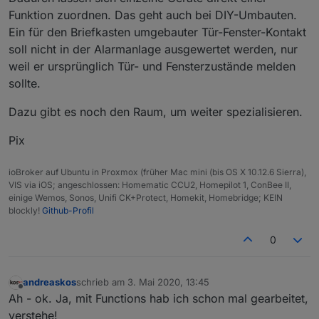
Funktion zuordnen. Das geht auch bei DIY-Umbauten.
Ein für den Briefkasten umgebauter Tür-Fenster-Kontakt
soll nicht in der Alarmanlage ausgewertet werden, nur
weil er ursprünglich Tür- und Fensterzustände melden
sollte.
Dazu gibt es noch den Raum, um weiter spezialisieren.
Pix
ioBroker auf Ubuntu in Proxmox (früher Mac mini (bis OS X 10.12.6 Sierra),
VIS via iOS; angeschlossen: Homematic CCU2, Homepilot 1, ConBee II,
einige Wemos, Sonos, Unifi CK+Protect, Homekit, Homebridge; KEIN
blockly!
Github-Profil
0
andreaskos
schrieb am
3. Mai 2020, 13:45
zuletzt editiert von
Offline
Ah - ok. Ja, mit Functions hab ich schon mal gearbeitet,
verstehe!