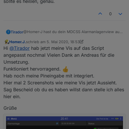
sollte es heißen, genau.
0
@Homer-J hast du dein MDCSS Alarmanlagenview auf
Tirador
T
dieses Skript bereits angepasst?
Homer.J.
schrieb am
5. Mai 2020, 18:53
Ich meine dieses hier:
zuletzt editiert von Homer.J.
5. Juni 2020, 10:52
Offline
Hi
@
Tirador
hab jetzt meine Vis auf das Script
https://forum.iobroker.net/topic/19970/suche-
angepasst nochmal Vielen Dank an Andreas für die
alarmanlagen-views/43
Umsetzung.
Kannst du vielleicht die neueste Version bereitstellen?
Funktioniert hervorragend.
Hab noch meine Pineingabe mit integriert.
Hier mal 2 Screenshots wie meine Vis jetzt Aussieht.
Sag Bescheid ob du es haben willst dann stelle ich alles
hier ein.
Grüße