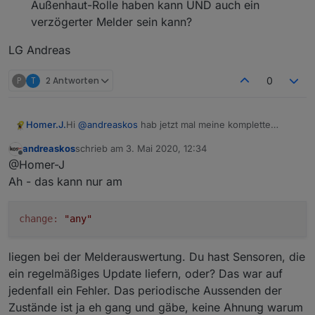
Außenhaut-Rolle haben kann UND auch ein
verzögerter Melder sein kann?
LG Andreas
P
T
2 Antworten
0
Homer.J.
Hi
@
andreaskos
hab jetzt mal meine komplette
Anlage umgestellt irgendetwas passt da noch nicht,
andreaskos
schrieb am
3. Mai 2020, 12:34
wenn ich jetzt meine Alarmanlage aktiviere dauert es
zuletzt editiert von
Offline
@Homer-J
nicht lang das irgendein Kontakt auslöst obwohl sich
kein Status verändert hat soll heißen es wurde
Ah - das kann nur am
weder ein Fenster geöffnet noch ging ein
Bewegungsmelder.
Es wir aber komischerweise in dem Datenpunkt
change:
"any"
Alarming Detector genau der auslösende Kontakt
angezeigt obwohl sich nichts ändert.
liegen bei der Melderauswertung. Du hast Sensoren, die
ein regelmäßiges Update liefern, oder? Das war auf
jedenfall ein Fehler. Das periodische Aussenden der
Zustände ist ja eh gang und gäbe, keine Ahnung warum