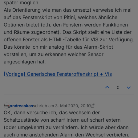
später möglich.
Als Orientierung wie man das umsetzt verweise ich mal
auf das Fensterskript von Pitini, welches ähnliche
Optionen bietet (d.h. den Fenstern werden Funktionen
und Räume zugeordnet). Das Skript stellt eine Liste der
offenen Fenster als HTML-Tabelle für VIS zur Verfügung.
Das könnte ich mir analog für das Alarm-Skript
vorstellen, um zu erkennen welcher Sensor
angeschlagen hat.
[Vorlage] Generisches Fensteroffenskript + Vis
0
andreaskos
schrieb am
3. Mai 2020, 20:10
zuletzt editiert von andreaskos
5. März 2020, 22:15
Offline
OK, dann versuche ich, das wechseln der
Schaltzustände von scharf intern auf scharf extern
(oder umgekehrt) zu verhindern. Ich würde aber dann
auch ohne anstehenden Alarm den Wechsel verbieten.