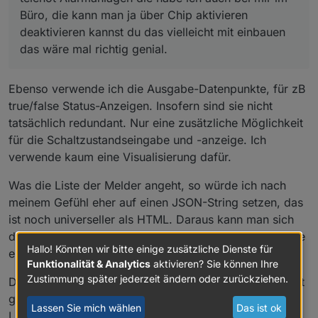
Büro, die kann man ja über Chip aktivieren
deaktivieren kannst du das vielleicht mit einbauen
das wäre mal richtig genial.
Ebenso verwende ich die Ausgabe-Datenpunkte, für zB
true/false Status-Anzeigen. Insofern sind sie nicht
tatsächlich redundant. Nur eine zusätzliche Möglichkeit
für die Schaltzustandseingabe und -anzeige. Ich
verwende kaum eine Visualisierung dafür.
Was die Liste der Melder angeht, so würde ich nach
meinem Gefühl eher auf einen JSON-String setzen, das
ist noch universeller als HTML. Daraus kann man sich
dann ja eine beliebige HTML-Struktur erstellen für seine
Hallo! Könnten wir bitte einige zusätzliche Dienste für
eigene Visu.
Funktionalität & Analytics
aktivieren? Sie können Ihre
Zustimmung später jederzeit ändern oder zurückziehen.
Danke mal wieder für die Inputs
@
Tirador
! - Die Arbeit
geht mir also nicht aus... ;-)
Lassen Sie mich wählen
Das ist ok
LG Andreas