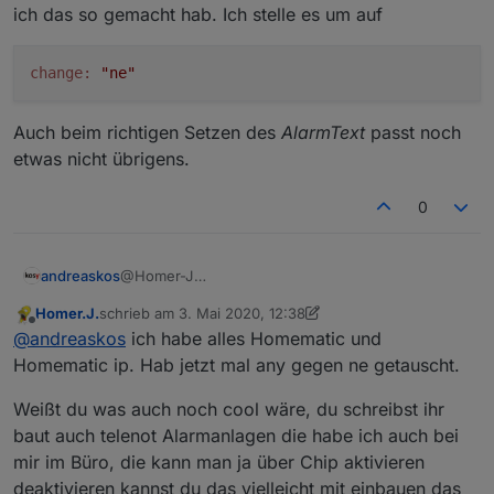
ich das so gemacht hab. Ich stelle es um auf
change:
"ne"
Auch beim richtigen Setzen des
AlarmText
passt noch
etwas nicht übrigens.
0
@Homer-J
andreaskos
Ah - das kann nur am
Homer.J.
schrieb am
3. Mai 2020, 12:38
zuletzt editiert von Homer.J.
5. März 2020, 14:53
Offline
@
andreaskos
ich habe alles Homematic und
liegen bei der Melderauswertung. Du hast
Homematic ip. Hab jetzt mal any gegen ne getauscht.
Sensoren, die ein regelmäßiges Update liefern,
oder? Das war auf jedenfall ein Fehler. Das
Weißt du was auch noch cool wäre, du schreibst ihr
periodische Aussenden der Zustände ist ja eh
baut auch telenot Alarmanlagen die habe ich auch bei
Auch beim richtigen Setzen des
AlarmText
passt
gang und gäbe, keine Ahnung warum ich das so
noch etwas nicht übrigens.
mir im Büro, die kann man ja über Chip aktivieren
gemacht hab. Ich stelle es um auf
deaktivieren kannst du das vielleicht mit einbauen das