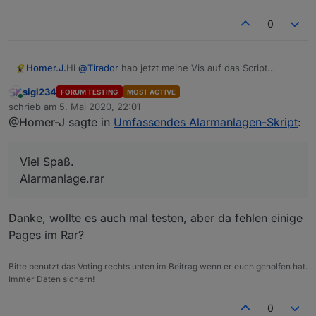
0
Hi
@
Tirador
hab jetzt meine Vis auf das Script
Homer.J.
angepasst nochmal Vielen Dank an Andreas für die
sigi234
FORUM TESTING
MOST ACTIVE
Umsetzung.
Grüße
Online
schrieb am
5. Mai 2020, 22:01
Funktioniert hervorragend.
zuletzt editiert von
@Homer-J sagte in
Umfassendes Alarmanlagen-Skript
:
Hier meine Alarmanlage als Vorlage.
Hab noch meine Pineingabe mit integriert.
Bitte die einzelnen View genau so anlegen wie die
Hier mal 2 Screenshots wie meine Vis jetzt Aussieht.
Textdatei heißen dann sollte es sofort funktionieren
Viel Spaß.
Sag Bescheid ob du es haben willst dann stelle ich
Viel Spaß.
ansonsten alles an die eigene Struktur anpassen.
alles hier ein.
Voraussetzung ist das [Projekt] MDCSS v2: Material
Alarmanlage.rar
Alarmanlage.rar
Design CSS Version 2 von Uhula.
Für die Pineingabe das Blocklyscript ist auch dabei
und angepasst, es muss nur der vierstellige Pin im
Danke, wollte es auch mal testen, aber da fehlen einige
Datenpunkt PW_Auswertung eingegeben werden.
Pages im Rar?
Bitte benutzt das Voting rechts unten im Beitrag wenn er euch geholfen hat.
Immer Daten sichern!
0