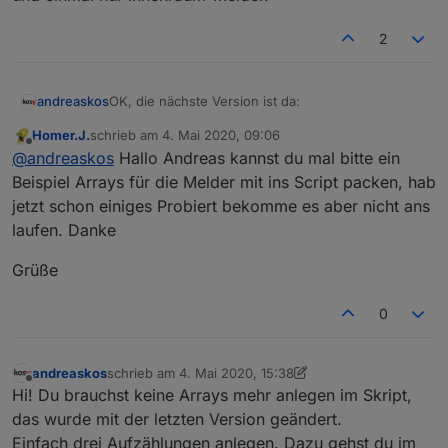
2
OK, die nächste Version ist da:
andreaskos
Homer.J.
schrieb am
4. Mai 2020, 09:06
Die Melder werden aus den ENUMs geholt,
zuletzt editiert von
Offline
@
andreaskos
Hallo Andreas kannst du mal bitte ein
Nächstest ToDo: Ausgabe der ausgelösten Melder
by default von diesen:
in 3 JSON-Strings, einmal alle Melder, einmal nur
"Alarmanlage_Aussenhaut"
Beispiel Arrays für die Melder mit ins Script packen, hab
Außenhaut und einmal nur Innenraum-Melder.
"Alarmanlage_Innenraum"
jetzt schon einiges Probiert bekomme es aber nicht ans
"Alarmanlage_Verzoegert"
laufen. Danke
Direktes Wechseln von einem Scharf-Zustand
zu einem andern wird verhindert.
Grüße
Instanz muss nicht eingegeben werden,
sondern kommt von der Variable
instance
0
andreaskos
schrieb am
4. Mai 2020, 15:38
zuletzt editiert von andreaskos
5. Apr. 2020, 17:48
Offline
Hi! Du brauchst keine Arrays mehr anlegen im Skript,
das wurde mit der letzten Version geändert.
Einfach drei Aufzählungen anlegen. Dazu gehst du im