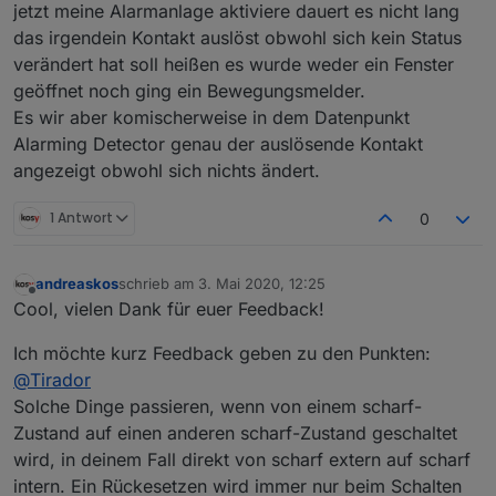
1 ... scharf intern schalten
tatsächlichen Zustand mit den Ziffern:
jetzt meine Alarmanlage aktiviere dauert es nicht lang
2 ... scharf extern schalten
0 ... unscharf
Es werden dafür die eingebenen Texte unter
das irgendein Kontakt auslöst obwohl sich kein Status
3 ... verzögert scharf extern schalten
1 ... intern scharf
Einstellungen am Anfang des Skripts benutzt.
verändert hat soll heißen es wurde weder ein Fenster
2 ... extern scharf
3 ... Eingangsverzögerung aktiv
geöffnet noch ging ein Bewegungsmelder.
4 ... Ausgangsverzögerung aktiv
Es wir aber komischerweise in dem Datenpunkt
Alarming Detector genau der auslösende Kontakt
angezeigt obwohl sich nichts ändert.
1 Antwort
0
andreaskos
schrieb am
3. Mai 2020, 12:25
zuletzt editiert von
Offline
Cool, vielen Dank für euer Feedback!
Ich möchte kurz Feedback geben zu den Punkten:
@
Tirador
Solche Dinge passieren, wenn von einem scharf-
Zustand auf einen anderen scharf-Zustand geschaltet
wird, in deinem Fall direkt von scharf extern auf scharf
intern. Ein Rückesetzen wird immer nur beim Schalten