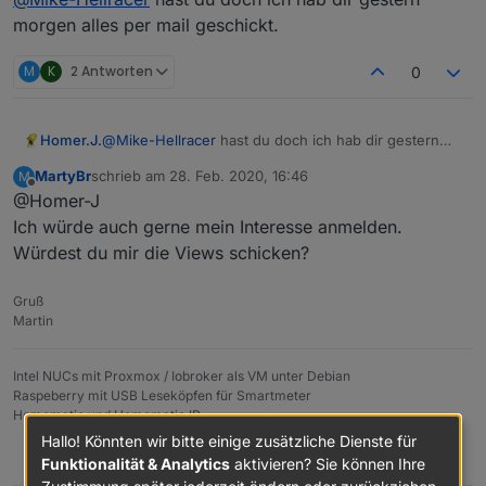
morgen alles per mail geschickt.
M
K
2 Antworten
0
Homer.J.
@
Mike-Hellracer
hast du doch ich hab dir gestern
morgen alles per mail geschickt.
MartyBr
schrieb am
28. Feb. 2020, 16:46
M
zuletzt editiert von
Offline
@Homer-J
Ich würde auch gerne mein Interesse anmelden.
Würdest du mir die Views schicken?
Grüße
Gruß
Martin
Intel NUCs mit Proxmox / Iobroker als VM unter Debian
Raspeberry mit USB Leseköpfen für Smartmeter
Homematic und Homematic IP
Hallo! Könnten wir bitte einige zusätzliche Dienste für
0
Funktionalität & Analytics
aktivieren? Sie können Ihre