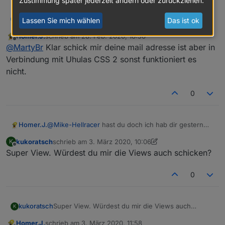
Zustimmung später jederzeit ändern oder zurückziehen.
MartyBr
@Homer-J
Lassen Sie mich wählen
Das ist ok
M
Ich würde auch gerne mein Interesse anmelden.
Homer.J.
schrieb am
28. Feb. 2020, 16:50
Würdest du mir die Views schicken?
zuletzt editiert von
Offline
@
MartyBr
Klar schick mir deine mail adresse ist aber in
Verbindung mit Uhulas CSS 2 sonst funktioniert es
nicht.
0
Homer.J.
@
Mike-Hellracer
hast du doch ich hab dir gestern
morgen alles per mail geschickt.
kukoratsch
schrieb am
3. März 2020, 10:06
K
zuletzt editiert von kukoratsch
3. März 2020, 11:07
Offline
Super View. Würdest du mir die Views auch schicken?
0
kukoratsch
Super View. Würdest du mir die Views auch
K
schicken?
Homer.J.
schrieb am
3. März 2020, 11:58