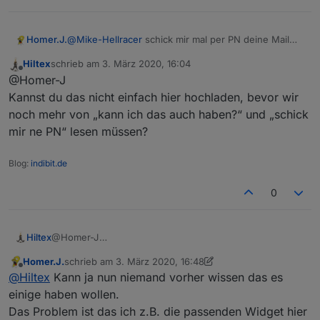
Homer.J.
@
Mike-Hellracer
schick mir mal per PN deine Mail
Adresse, dann schick ich dir mal meine neue View.
Hiltex
schrieb am
3. März 2020, 16:04
Dann schau was du nehmen kannst.
zuletzt editiert von
Offline
@Homer-J
Ist das neue CSS 2.0 von Uhula.
So sieht es jetzt aus.
Kannst du das nicht einfach hier hochladen, bevor wir
noch mehr von „kann ich das auch haben?“ und „schick
mir ne PN“ lesen müssen?
Blog:
indibit.de
0
Hiltex
@Homer-J
Kannst du das nicht einfach hier hochladen, bevor wir
Homer.J.
schrieb am
3. März 2020, 16:48
noch mehr von „kann ich das auch haben?“ und „schick
zuletzt editiert von Homer.J.
3. März 2020, 17:52
Offline
@
Hiltex
Kann ja nun niemand vorher wissen das es
mir ne PN“ lesen müssen?
einige haben wollen.
Das Problem ist das ich z.B. die passenden Widget hier