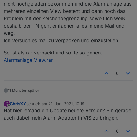
nicht hochgeladen bekommen und die Alarmanlage aus
mehreren einzelnen View besteht und dann noch das
Problem mit der Zeichenbegrenzung soweit Ich weiß
deshalb per PN geht einfacher, alles in eine Mail und
weg.
Ich Versuch es mal zu verpacken und einzustellen.
Grüße
So ist als rar verpackt und sollte so gehen.
Alarmanlage View.rar
0
11 Monaten später
ChrisXY
schrieb am
21. Jan. 2021, 10:19
C
zuletzt editiert von
Offline
Hat hier jemand ein Update neuere Version? Bin gerade
auch dabei mein Alarm Adapter in VIS zu bringen.
0