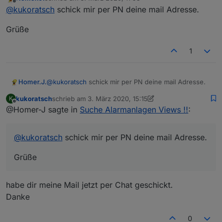
zuletzt editiert von
Offline
@
kukoratsch
schick mir per PN deine mail Adresse.
Grüße
1
@
kukoratsch
schick mir per PN deine mail Adresse.
Homer.J.
kukoratsch
schrieb am
3. März 2020, 15:15
K
Grüße
zuletzt editiert von kukoratsch
3. März 2020, 16:15
Offline
@Homer-J sagte in
Suche Alarmanlagen Views !!
:
@
kukoratsch
schick mir per PN deine mail Adresse.
Grüße
habe dir meine Mail jetzt per Chat geschickt.
Danke
0