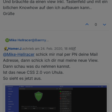
Und bräuchte da einen view inkl. Tastenfeld und mit ein
bißchen Knowhow auf den ich aufbauen kann..
Grüße
0
Mike Hellracer
@
Baerny
M
Danke für deine Unterstützung.
Homer.J.
schrieb am
24. Feb. 2020, 18:46
Ja mit den Aktoren hast du natürlich recht.
zuletzt editiert von Homer.J.
Offline
@
Mike-Hellracer
schick mir mal per PN deine Mail
Die muss ich anpassen. Das fällt mir auch nicht
so schwer. Ich schaue mir jetzt den Adapter mal
Adresse, dann schick ich dir mal meine neue View.
an.
Dann schau was du nehmen kannst.
Als Anfänger habe ich eher mit der Vis meine
Ist das neue CSS 2.0 von Uhula.
Probleme. Und bräuchte da einen view inkl.
So sieht es jetzt aus.
Tastenfeld und mit ein bißchen Knowhow auf
den ich aufbauen kann..
Grüße