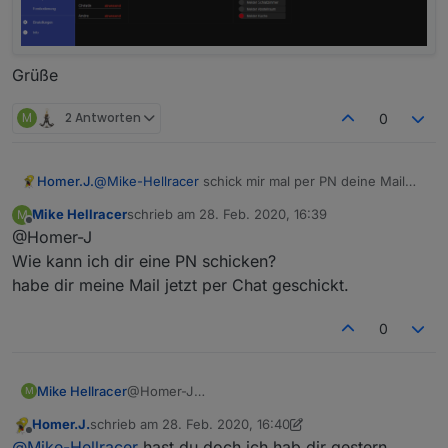
Grüße
M
2 Antworten
0
Homer.J.
@
Mike-Hellracer
schick mir mal per PN deine Mail
Adresse, dann schick ich dir mal meine neue View.
Mike Hellracer
schrieb am
28. Feb. 2020, 16:39
M
Dann schau was du nehmen kannst.
zuletzt editiert von
Offline
@Homer-J
Ist das neue CSS 2.0 von Uhula.
So sieht es jetzt aus.
Wie kann ich dir eine PN schicken?
habe dir meine Mail jetzt per Chat geschickt.
0
Mike Hellracer
@Homer-J
M
Wie kann ich dir eine PN schicken?
Homer.J.
schrieb am
28. Feb. 2020, 16:40
habe dir meine Mail jetzt per Chat geschickt.
zuletzt editiert von Homer.J.
Offline
@
Mike-Hellracer
hast du doch ich hab dir gestern