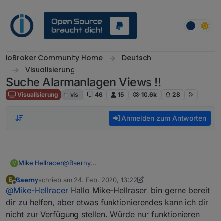
Weiter zum Inhalt
ioBroker Community Home
Deutsch
Visualisierung
Suche Alarmanlagen Views !!
Visualisierung
vis
46
15
10.6k
28
Anmelden zum Antworten
Mike Hellracer
@
Baerny
M
Hi, eigentlich stehe ich noch ganz am Anfang
Baerny
schrieb am
24. Feb. 2020, 13:22
B
und wäre für ein wenig Hilfe sehr dankbar.
zuletzt editiert von Baerny
Offline
@
Mike-Hellracer
Hallo Mike-Hellraser, bin gerne bereit
Wenn es nicht zuviel verlangt ist brauche ich
ein komplett funktionierendes Beispiel inklusive
dir zu helfen, aber etwas funktionierendes kann ich dir
Views, Icons und Skripten.
nicht zur Verfügung stellen. Würde nur funktionieren
Bei mir geht leider zur Zeit gar nichts.