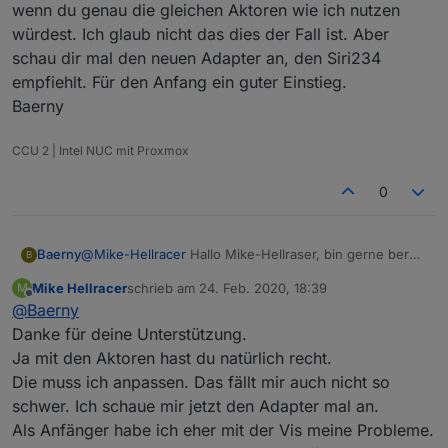
wenn du genau die gleichen Aktoren wie ich nutzen
Grüße Micha
würdest. Ich glaub nicht das dies der Fall ist. Aber
schau dir mal den neuen Adapter an, den Siri234
empfiehlt. Für den Anfang ein guter Einstieg.
Baerny
CCU 2 | Intel NUC mit Proxmox
0
Baerny
@
Mike-Hellracer
Hallo Mike-Hellraser, bin gerne bereit
B
dir zu helfen, aber etwas funktionierendes kann ich dir
Mike Hellracer
schrieb am
24. Feb. 2020, 18:39
M
nicht zur Verfügung stellen. Würde nur funktionieren
zuletzt editiert von
Offline
@
Baerny
wenn du genau die gleichen Aktoren wie ich nutzen
würdest. Ich glaub nicht das dies der Fall ist. Aber
Danke für deine Unterstützung.
schau dir mal den neuen Adapter an, den Siri234
Ja mit den Aktoren hast du natürlich recht.
empfiehlt. Für den Anfang ein guter Einstieg.
Die muss ich anpassen. Das fällt mir auch nicht so
Baerny
schwer. Ich schaue mir jetzt den Adapter mal an.
Als Anfänger habe ich eher mit der Vis meine Probleme.