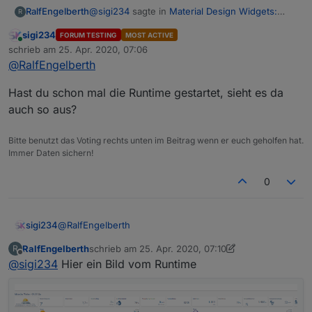
@
sigi234
sagte in
Material Design Widgets:
RalfEngelberth
R
Wetter View
:
sigi234
FORUM TESTING
MOST ACTIVE
Online
@
RalfEngelberth
sagte in
Material Design
schrieb am
25. Apr. 2020, 07:06
zuletzt editiert von
Widgets: Wetter View
:
@
RalfEngelberth
Ja, stehen drin
Hast du schon mal die Runtime gestartet, sieht es da
Hat keiner eine Lösung?
auch so aus?
Voraussetzungen alle erfüllt?
Bitte benutzt das Voting rechts unten im Beitrag wenn er euch geholfen hat.
Immer Daten sichern!
https://github.com/Scrounger/ioBroker.vis
-
0
materialdesign/tree/master/examples/Weat
her
Folgende NPM Module und Einstellung im
@
RalfEngelberth
sigi234
Javascript Adapter:
RalfEngelberth
schrieb am
25. Apr. 2020, 07:10
R
Hast du schon mal die Runtime gestartet, sieht es da
zuletzt editiert von Negalein
Offline
@
sigi234
Hier ein Bild vom Runtime
auch so aus?