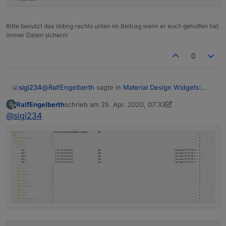
Bitte benutzt das Voting rechts unten im Beitrag wenn er euch geholfen hat.
Immer Daten sichern!
0
@
RalfEngelberth
sagte in
Material Design Widgets:
sigi234
Wetter View
:
RalfEngelberth
schrieb am
25. Apr. 2020, 07:33
R
zuletzt editiert von Negalein
Offline
@
sigi234
@
sigi234
Skript läuft.
Einstellungen im Skript habe ich nur die Region
Was steht bei dir in den Objekten unter Chart?
vom Pollenflug geändert.