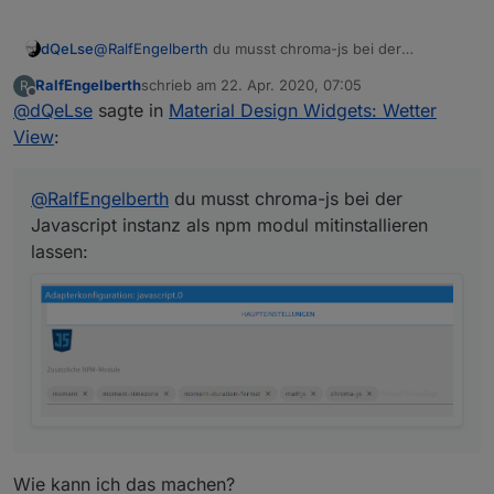
dQeLse
@
RalfEngelberth
du musst chroma-js bei der
Javascript instanz als npm modul mitinstallieren lassen:
RalfEngelberth
schrieb am
22. Apr. 2020, 07:05
R
zuletzt editiert von
Offline
@
dQeLse
sagte in
Material Design Widgets: Wetter
View
:
@
RalfEngelberth
du musst chroma-js bei der
Javascript instanz als npm modul mitinstallieren
lassen:
Wie kann ich das machen?