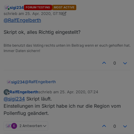
sigi234
FORUM TESTING
MOST ACTIVE
Online
schrieb am
25. Apr. 2020, 07:19
zuletzt editiert von sigi234
@
RalfEngelberth
Skript ok, alles Richtig eingestellt?
Bitte benutzt das Voting rechts unten im Beitrag wenn er euch geholfen hat.
Immer Daten sichern!
0
@
RalfEngelberth
sigi234
RalfEngelberth
schrieb am
25. Apr. 2020, 07:24
R
Skript ok, alles Richtig eingestellt?
zuletzt editiert von
Offline
@
sigi234
Skript läuft.
Einstellungen im Skript habe ich nur die Region vom
Pollenflug geändert.
K
2 Antworten
0