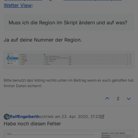
Ich vermute, dass das was mit der
(5153) script.js.common.Wetter_Material_
Wetter View
:
Fehlermeldung zu tun hat.
javascript.0

Muss ich die Region im Skript ändern und auf
2020-04-23 09:15:20.848

was?
warn

Muss ich die Region im Skript ändern und auf was?
Ja auf deine Nummer der Region.
Bitte benutzt das Voting rechts unten im Beitrag wenn er euch geholfen hat.
Immer Daten sichern!
2
RalfEngelberth
schrieb am
23. Apr. 2020, 21:22
R
zuletzt editiert von Negalein
Offline
Habe noch diesen Fehler