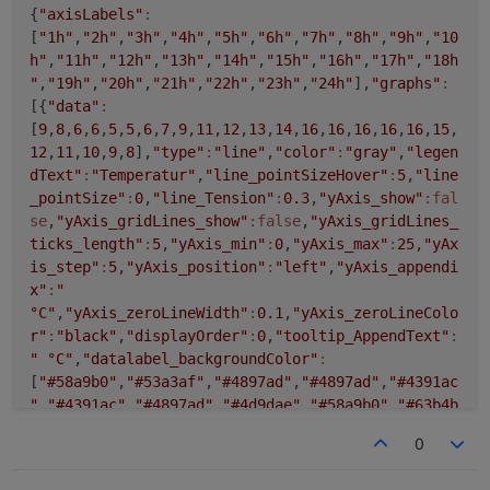
{
"axisLabels"
:
[
"1h"
,
"2h"
,
"3h"
,
"4h"
,
"5h"
,
"6h"
,
"7h"
,
"8h"
,
"9h"
,
"10
h"
,
"11h"
,
"12h"
,
"13h"
,
"14h"
,
"15h"
,
"16h"
,
"17h"
,
"18h
"
,
"19h"
,
"20h"
,
"21h"
,
"22h"
,
"23h"
,
"24h"
],
"graphs"
:
[{
"data"
:
[
9
,
8
,
6
,
6
,
5
,
5
,
6
,
7
,
9
,
11
,
12
,
13
,
14
,
16
,
16
,
16
,
16
,
16
,
15
,
12
,
11
,
10
,
9
,
8
],
"type"
:
"line"
,
"color"
:
"gray"
,
"legen
dText"
:
"Temperatur"
,
"line_pointSizeHover"
:
5
,
"line
_pointSize"
:
0
,
"line_Tension"
:
0.3
,
"yAxis_show"
:fal
se
,
"yAxis_gridLines_show"
:false
,
"yAxis_gridLines_
ticks_length"
:
5
,
"yAxis_min"
:
0
,
"yAxis_max"
:
25
,
"yAx
is_step"
:
5
,
"yAxis_position"
:
"left"
,
"yAxis_appendi
x"
:
"
°C"
,
"yAxis_zeroLineWidth"
:
0.1
,
"yAxis_zeroLineColo
r"
:
"black"
,
"displayOrder"
:
0
,
"tooltip_AppendText"
:
" °C"
,
"datalabel_backgroundColor"
:
[
"#58a9b0"
,
"#53a3af"
,
"#4897ad"
,
"#4897ad"
,
"#4391ac
"
,
"#4391ac"
,
"#4897ad"
,
"#4d9dae"
,
"#58a9b0"
,
"#63b4b
3"
,
"#68bab4"
,
"#6ec0b5"
,
"#73c6b6"
,
"#56b589"
,
"#56b5
0
89"
,
"#56b589"
,
"#56b589"
,
"#56b589"
,
"#65bd9f"
,
"#68b
ab4"
,
"#63b4b3"
,
"#5eafb1"
,
"#58a9b0"
,
"#53a3af"
],
"da