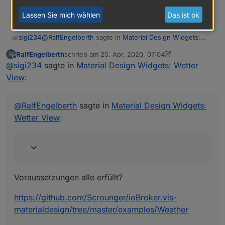
0
Lassen Sie mich wählen
Das ist ok
@
RalfEngelberth
sagte in
Material Design Widgets:
sigi234
Wetter View
:
RalfEngelberth
schrieb am
25. Apr. 2020, 07:04
R
zuletzt editiert von Negalein
Offline
@
sigi234
sagte in
Hat keiner eine Lösung?
Material Design Widgets: Wetter
View
:
Voraussetzungen alle erfüllt?
@
RalfEngelberth
sagte in
Material Design Widgets:
https://github.com/Scrounger/ioBroker.vis-
Wetter View
:
materialdesign/tree/master/examples/Weather
Folgende NPM Module und Einstellung im Javascript
Adapter:
Voraussetzungen alle erfüllt?
https://github.com/Scrounger/ioBroker.vis-
materialdesign/tree/master/examples/Weather