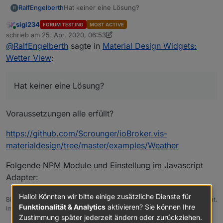
RalfEngelberth
Hat keiner eine Lösung?
R
sigi234
FORUM TESTING
MOST ACTIVE
Online
schrieb am
25. Apr. 2020, 06:53
zuletzt editiert von sigi234
@
RalfEngelberth
sagte in
Material Design Widgets:
Wetter View
:
Hat keiner eine Lösung?
Voraussetzungen alle erfüllt?
https://github.com/Scrounger/ioBroker.vis-
materialdesign/tree/master/examples/Weather
Folgende NPM Module und Einstellung im Javascript
Adapter:
Hallo! Könnten wir bitte einige zusätzliche Dienste für
Bitte benutzt das Voting rechts unten im Beitrag wenn er euch geholfen hat.
Funktionalität & Analytics
aktivieren? Sie können Ihre
Immer Daten sichern!
Zustimmung später jederzeit ändern oder zurückziehen.