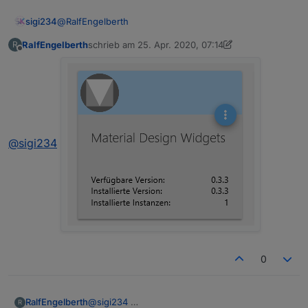
@
RalfEngelberth
sigi234
RalfEngelberth
schrieb am
25. Apr. 2020, 07:14
R
Welche Version von Material Design Widgets hast du?
zuletzt editiert von Negalein
Offline
@
sigi234
0
RalfEngelberth
@
sigi234
R