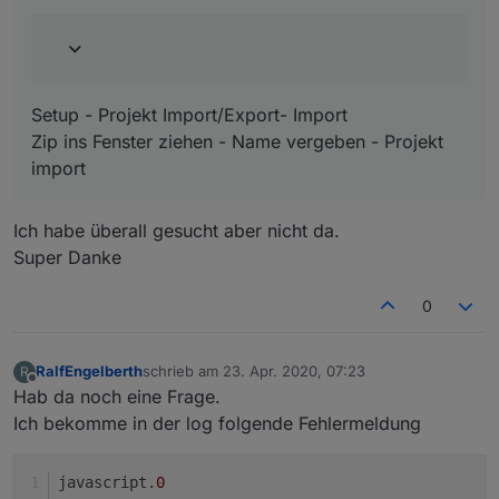
Setup - Projekt Import/Export- Import
Zip ins Fenster ziehen - Name vergeben - Projekt
import
Ich habe überall gesucht aber nicht da.
Super Danke
0
RalfEngelberth
schrieb am
23. Apr. 2020, 07:23
R
zuletzt editiert von
Offline
Hab da noch eine Frage.
Ich bekomme in der log folgende Fehlermeldung
javascript.
0