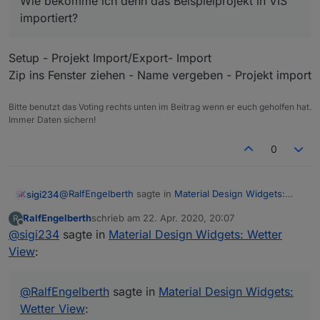
Wie bekomme ich denn das Beispielprojekt in VIS
importiert?
Setup - Projekt Import/Export- Import
Zip ins Fenster ziehen - Name vergeben - Projekt import
Bitte benutzt das Voting rechts unten im Beitrag wenn er euch geholfen hat.
Immer Daten sichern!
0
@
RalfEngelberth
sagte in
Material Design Widgets:
sigi234
Wetter View
:
RalfEngelberth
schrieb am
22. Apr. 2020, 20:07
R
zuletzt editiert von
Offline
@
sigi234
sagte in
Wie bekomme ich denn das Beispielprojekt in VIS
Material Design Widgets: Wetter
importiert?
View
:
Setup - Projekt Import/Export- Import
Zip ins Fenster ziehen - Name vergeben - Projekt
import
@
RalfEngelberth
sagte in
Material Design Widgets:
Wetter View
: