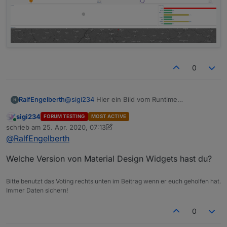
0
RalfEngelberth
@
sigi234
Hier ein Bild vom Runtime
R
sigi234
FORUM TESTING
MOST ACTIVE
Online
schrieb am
25. Apr. 2020, 07:13
zuletzt editiert von sigi234
@
RalfEngelberth
Welche Version von Material Design Widgets hast du?
Bitte benutzt das Voting rechts unten im Beitrag wenn er euch geholfen hat.
Immer Daten sichern!
0