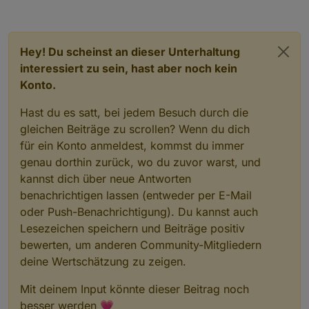
talabel_color"
:
"white"
,
"datalabel_offset"
:-
10
,
"da
talabel_fontFamily"
:
"RobotoCondensed-
Light"
,
"datalabel_fontSize"
:
12
,
"datalabel_borderR
adius"
:
6
,
"datalabel_steps"
:
2
,
"line_PointColor"
:
Hey! Du scheinst an dieser Unterhaltung
[
"#58a9b0"
,
"#53a3af"
,
"#4897ad"
,
"#4897ad"
,
"#4391ac
interessiert zu sein, hast aber noch kein
"
,
"#4391ac"
,
"#4897ad"
,
"#4d9dae"
,
"#58a9b0"
,
"#63b4b
Konto.
3"
,
"#68bab4"
,
"#6ec0b5"
,
"#73c6b6"
,
"#56b589"
,
"#56b5
89"
,
"#56b589"
,
"#56b589"
,
"#56b589"
,
"#65bd9f"
,
"#68b
Hast du es satt, bei jedem Besuch durch die
ab4"
,
"#63b4b3"
,
"#5eafb1"
,
"#58a9b0"
,
"#53a3af"
],
"li
gleichen Beiträge zu scrollen? Wenn du dich
ne_PointColorBorder"
:
für ein Konto anmeldest, kommst du immer
[
"#58a9b0"
,
"#53a3af"
,
"#4897ad"
,
"#4897ad"
,
"#4391ac
genau dorthin zurück, wo du zuvor warst, und
"
,
"#4391ac"
,
"#4897ad"
,
"#4d9dae"
,
"#58a9b0"
,
"#63b4b
kannst dich über neue Antworten
3"
,
"#68bab4"
,
"#6ec0b5"
,
"#73c6b6"
,
"#56b589"
,
"#56b5
89"
,
"#56b589"
,
"#56b589"
,
"#56b589"
,
"#65bd9f"
,
"#68b
benachrichtigen lassen (entweder per E-Mail
ab4"
,
"#63b4b3"
,
"#5eafb1"
,
"#58a9b0"
,
"#53a3af"
],
"li
oder Push-Benachrichtigung). Du kannst auch
ne_PointColorHover"
:
Lesezeichen speichern und Beiträge positiv
[
"#58a9b0"
,
"#53a3af"
,
"#4897ad"
,
"#4897ad"
,
"#4391ac
bewerten, um anderen Community-Mitgliedern
"
,
"#4391ac"
,
"#4897ad"
,
"#4d9dae"
,
"#58a9b0"
,
"#63b4b
deine Wertschätzung zu zeigen.
3"
,
"#68bab4"
,
"#6ec0b5"
,
"#73c6b6"
,
"#56b589"
,
"#56b5
89"
,
"#56b589"
,
"#56b589"
,
"#56b589"
,
"#65bd9f"
,
"#68b
Mit deinem Input könnte dieser Beitrag noch
ab4"
,
"#63b4b3"
,
"#5eafb1"
,
"#58a9b0"
,
"#53a3af"
],
"li
besser werden 💗
ne_PointColorBorderHover"
: