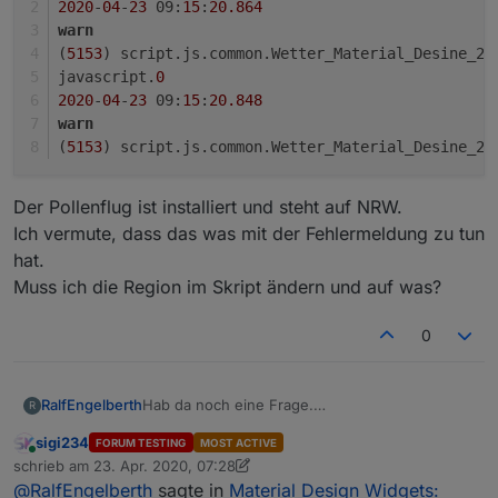
2020
-
04
-
23
 09:
15
:
20.864
warn
(
5153
) script.js.common.Wetter_Material_Desine_20
javascript.
0
2020
-
04
-
23
 09:
15
:
20.848
warn
(
5153
) script.js.common.Wetter_Material_Desine_20
Der Pollenflug ist installiert und steht auf NRW.
Ich vermute, dass das was mit der Fehlermeldung zu tun
hat.
Muss ich die Region im Skript ändern und auf was?
0
Hab da noch eine Frage.
RalfEngelberth
R
Ich bekomme in der log folgende
sigi234
FORUM TESTING
MOST ACTIVE
Fehlermeldung
javascript.0

Online
schrieb am
23. Apr. 2020, 07:28
2020-04-23 09:15:20.864

zuletzt editiert von sigi234
Der Pollenflug ist installiert und steht auf NRW.
@
RalfEngelberth
sagte in
Material Design Widgets:
warn
