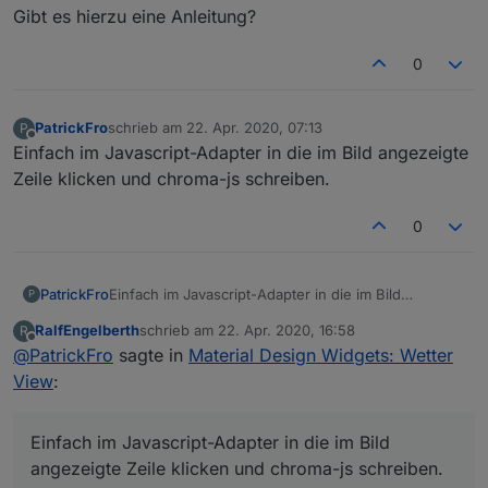
Gibt es hierzu eine Anleitung?
0
PatrickFro
schrieb am
22. Apr. 2020, 07:13
P
zuletzt editiert von
Offline
Einfach im Javascript-Adapter in die im Bild angezeigte
Zeile klicken und chroma-js schreiben.
0
PatrickFro
Einfach im Javascript-Adapter in die im Bild
P
angezeigte Zeile klicken und chroma-js schreiben.
RalfEngelberth
schrieb am
22. Apr. 2020, 16:58
R
zuletzt editiert von
Offline
@
PatrickFro
sagte in
Material Design Widgets: Wetter
View
:
Einfach im Javascript-Adapter in die im Bild
angezeigte Zeile klicken und chroma-js schreiben.