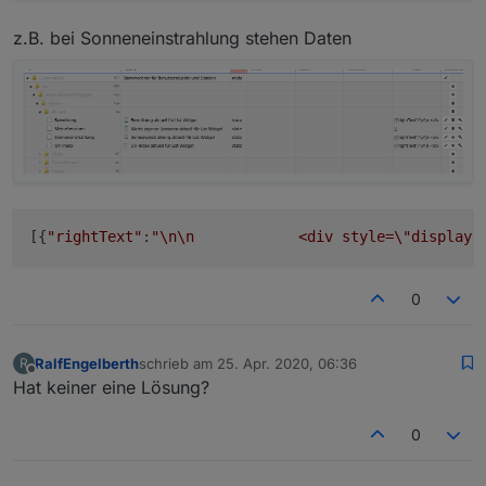
z.B. bei Sonneneinstrahlung stehen Daten
[{
"rightText"
:
"
\n
\n
            <div style=
\"
display:
0
RalfEngelberth
schrieb am
25. Apr. 2020, 06:36
R
zuletzt editiert von
Offline
Hat keiner eine Lösung?
0