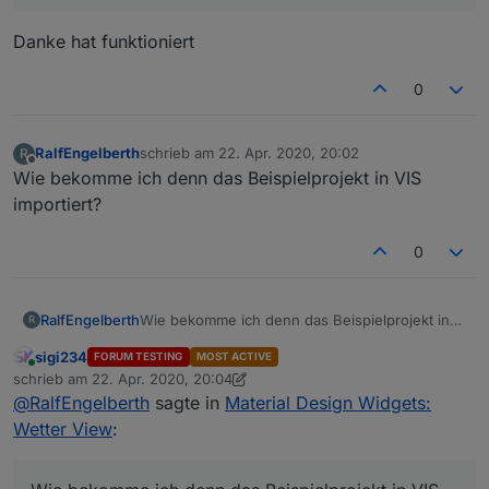
Danke hat funktioniert
0
RalfEngelberth
schrieb am
22. Apr. 2020, 20:02
R
zuletzt editiert von
Offline
Wie bekomme ich denn das Beispielprojekt in VIS
importiert?
0
RalfEngelberth
Wie bekomme ich denn das Beispielprojekt in
R
VIS importiert?
sigi234
FORUM TESTING
MOST ACTIVE
Online
schrieb am
22. Apr. 2020, 20:04
zuletzt editiert von sigi234
@
RalfEngelberth
sagte in
Material Design Widgets:
Wetter View
: