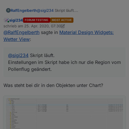
RalfEngelberth
@
sigi234
Skript läuft.
R
Einstellungen im Skript habe ich nur die Region
sigi234
FORUM TESTING
MOST ACTIVE
vom Pollenflug geändert.
Online
schrieb am
25. Apr. 2020, 07:30
zuletzt editiert von sigi234
@
RalfEngelberth
sagte in
Material Design Widgets:
Wetter View
:
@
sigi234
Skript läuft.
Einstellungen im Skript habe ich nur die Region vom
Pollenflug geändert.
Was steht bei dir in den Objekten unter Chart?