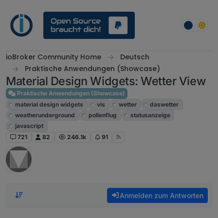
Weiter zum Inhalt
ioBroker Community Home
Deutsch
Praktische Anwendungen (Showcase)
Material Design Widgets: Wetter View
Praktische Anwendungen (Showcase)
material design widgets
vis
wetter
daswetter
weatherunderground
pollenflug
statusanzeige
javascript
721
82
246.1k
91
Anmelden zum Antworten