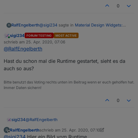
0
@
sigi234
sagte in
Material Design Widgets:
RalfEngelberth
R
Wetter View
:
sigi234
FORUM TESTING
MOST ACTIVE
Online
@
RalfEngelberth
sagte in
Material Design
schrieb am
25. Apr. 2020, 07:06
zuletzt editiert von
Widgets: Wetter View
:
@
RalfEngelberth
Ja, stehen drin
Hast du schon mal die Runtime gestartet, sieht es da
Hat keiner eine Lösung?
auch so aus?
Voraussetzungen alle erfüllt?
Bitte benutzt das Voting rechts unten im Beitrag wenn er euch geholfen hat.
Immer Daten sichern!
https://github.com/Scrounger/ioBroker.vis
-
0
materialdesign/tree/master/examples/Weat
her
Folgende NPM Module und Einstellung im
@
RalfEngelberth
sigi234
Javascript Adapter:
RalfEngelberth
schrieb am
25. Apr. 2020, 07:10
R
Hast du schon mal die Runtime gestartet, sieht es da
zuletzt editiert von Negalein
Offline
@
sigi234
Hier ein Bild vom Runtime
auch so aus?