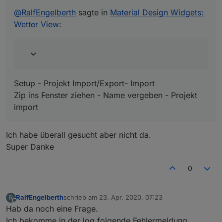
import
@
RalfEngelberth
sagte in
Material Design Widgets:
Wetter View
:
Setup - Projekt Import/Export- Import
Zip ins Fenster ziehen - Name vergeben - Projekt
import
Ich habe überall gesucht aber nicht da.
Super Danke
0
RalfEngelberth
schrieb am
23. Apr. 2020, 07:23
R
zuletzt editiert von
Offline
Hab da noch eine Frage.
Ich bekomme in der log folgende Fehlermeldung