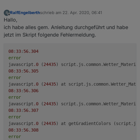
RalfEngelberth
schrieb am
22. Apr. 2020, 06:41
R
zuletzt editiert von
Offline
Hallo,
ich habe alles gem. Anleitung durchgeführt und habe
jetzt im Skript folgende Fehlermeldung.
08
:
33
:
56.304
error
javascript
.0
 (
24435
) script.js.common.Wetter_Materia
08
:
33
:
56.305
error
javascript
.0
 (
24435
) at script.js.common.Wetter_Mate
08
:
33
:
56.306
error
javascript
.0
 (
24435
) script.js.common.Wetter_Materia
08
:
33
:
56.307
error
javascript
.0
 (
24435
) at getGradientColors (script.js
08
:
33
:
56.308
error