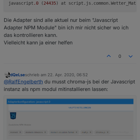
javascript
.0
 (
24435
) at script.js.common.Wetter_Mate
Die Adapter sind alle aktuel nur beim "Javascript
Adapter NPM Module" bin ich mir nicht sicher wo ich
das kontrollieren kann.
Vielleicht kann ja einer helfen
0
dQeLse
schrieb am
22. Apr. 2020, 06:52
zuletzt editiert von
Offline
@
RalfEngelberth
du musst chroma-js bei der Javascript
instanz als npm modul mitinstallieren lassen: