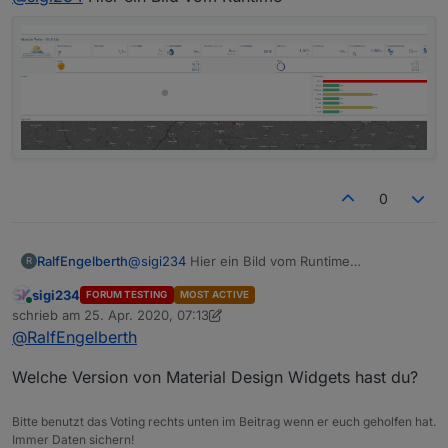
0
RalfEngelberth
@
sigi234
Hier ein Bild vom Runtime
R
sigi234
FORUM TESTING
MOST ACTIVE
Online
schrieb am
25. Apr. 2020, 07:13
zuletzt editiert von sigi234
@
RalfEngelberth
Welche Version von Material Design Widgets hast du?
Bitte benutzt das Voting rechts unten im Beitrag wenn er euch geholfen hat.
Immer Daten sichern!