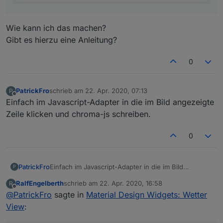
Wie kann ich das machen?
Gibt es hierzu eine Anleitung?
0
PatrickFro
schrieb am
22. Apr. 2020, 07:13
P
zuletzt editiert von
Offline
Einfach im Javascript-Adapter in die im Bild angezeigte
Zeile klicken und chroma-js schreiben.
0
PatrickFro
Einfach im Javascript-Adapter in die im Bild
P
angezeigte Zeile klicken und chroma-js schreiben.
RalfEngelberth
schrieb am
22. Apr. 2020, 16:58
R
zuletzt editiert von
Offline
@
PatrickFro
sagte in
Material Design Widgets: Wetter
View
: