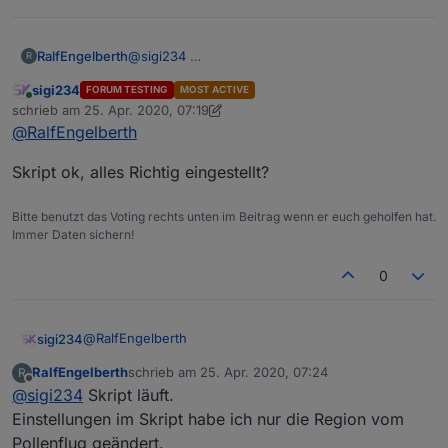
RalfEngelberth
@
sigi234
R
sigi234
FORUM TESTING
MOST ACTIVE
Online
schrieb am
25. Apr. 2020, 07:19
zuletzt editiert von sigi234
@
RalfEngelberth
Skript ok, alles Richtig eingestellt?
Bitte benutzt das Voting rechts unten im Beitrag wenn er euch geholfen hat.
Immer Daten sichern!
0
@
RalfEngelberth
sigi234
RalfEngelberth
schrieb am
25. Apr. 2020, 07:24
R
Skript ok, alles Richtig eingestellt?
zuletzt editiert von
Offline
@
sigi234
Skript läuft.
Einstellungen im Skript habe ich nur die Region vom
Pollenflug geändert.