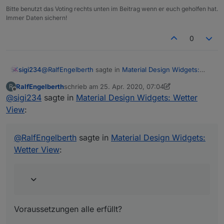
Bitte benutzt das Voting rechts unten im Beitrag wenn er euch geholfen hat.
Immer Daten sichern!
0
@
RalfEngelberth
sagte in
Material Design Widgets:
sigi234
Wetter View
:
RalfEngelberth
schrieb am
25. Apr. 2020, 07:04
R
zuletzt editiert von Negalein
Offline
@
sigi234
sagte in
Hat keiner eine Lösung?
Material Design Widgets: Wetter
View
:
Voraussetzungen alle erfüllt?
@
RalfEngelberth
sagte in
Material Design Widgets:
https://github.com/Scrounger/ioBroker.vis-
Wetter View
:
materialdesign/tree/master/examples/Weather
Folgende NPM Module und Einstellung im Javascript
Adapter:
Voraussetzungen alle erfüllt?