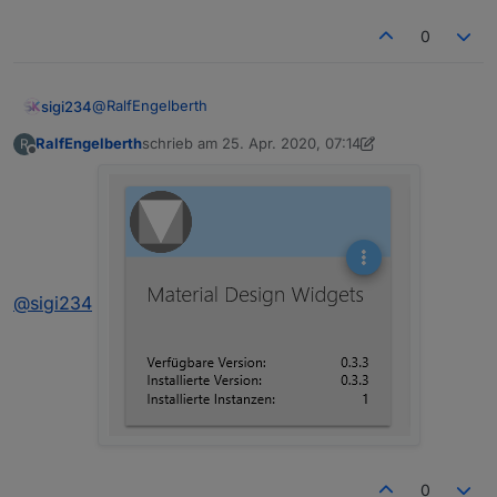
0
@
RalfEngelberth
sigi234
RalfEngelberth
schrieb am
25. Apr. 2020, 07:14
R
Welche Version von Material Design Widgets hast du?
zuletzt editiert von Negalein
Offline
@
sigi234
0