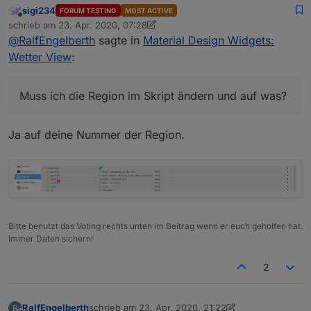
sigi234
FORUM TESTING
MOST ACTIVE
Fehlermeldung
javascript.0

Online
schrieb am
23. Apr. 2020, 07:28
2020-04-23 09:15:20.864

zuletzt editiert von sigi234
Der Pollenflug ist installiert und steht auf NRW.
@
RalfEngelberth
sagte in
Material Design Widgets:
warn

Ich vermute, dass das was mit der
(5153) script.js.common.Wetter_Material_
Wetter View
:
Fehlermeldung zu tun hat.
javascript.0

Muss ich die Region im Skript ändern und auf
2020-04-23 09:15:20.848

was?
warn

Muss ich die Region im Skript ändern und auf was?
Ja auf deine Nummer der Region.
Bitte benutzt das Voting rechts unten im Beitrag wenn er euch geholfen hat.
Immer Daten sichern!
2
RalfEngelberth
schrieb am
23. Apr. 2020, 21:22
R