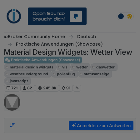
Weiter zum Inhalt
ioBroker Community Home
Deutsch
Praktische Anwendungen (Showcase)
Material Design Widgets: Wetter View
Praktische Anwendungen (Showcase)
material design widgets
vis
wetter
daswetter
weatherunderground
pollenflug
statusanzeige
javascript
721
82
245.8k
91
Anmelden zum Antworten