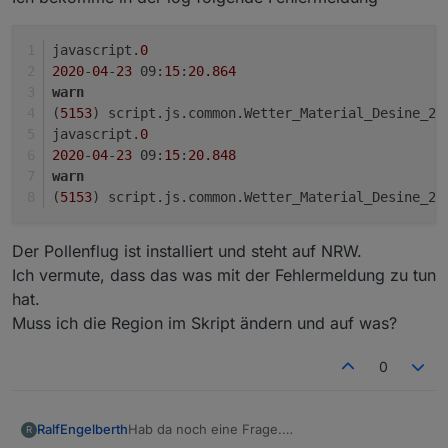
javascript.
0
2020
-
04
-
23
 09:
15
:
20.864
warn
(
5153
) script.js.common.Wetter_Material_Desine_20
javascript.
0
2020
-
04
-
23
 09:
15
:
20.848
warn
(
5153
) script.js.common.Wetter_Material_Desine_20
Der Pollenflug ist installiert und steht auf NRW.
Ich vermute, dass das was mit der Fehlermeldung zu tun
hat.
Muss ich die Region im Skript ändern und auf was?
0
Hab da noch eine Frage.
RalfEngelberth
R
Ich bekomme in der log folgende