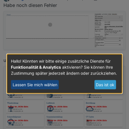
zuletzt editiert von Negalein
Offline
Habe noch diesen Fehler
und noch diesen
Hallo! Könnten wir bitte einige zusätzliche Dienste für
Funktionalität & Analytics
aktivieren? Sie können Ihre
Zustimmung später jederzeit ändern oder zurückziehen.
Lassen Sie mich wählen
Das ist ok