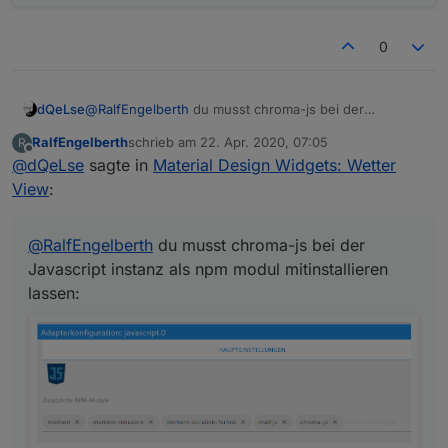
0
dQeLse
@
RalfEngelberth
du musst chroma-js bei der
Javascript instanz als npm modul mitinstallieren lassen:
RalfEngelberth
schrieb am
22. Apr. 2020, 07:05
R
zuletzt editiert von
Offline
@
dQeLse
sagte in
Material Design Widgets: Wetter
View
:
@
RalfEngelberth
du musst chroma-js bei der
Javascript instanz als npm modul mitinstallieren
lassen: