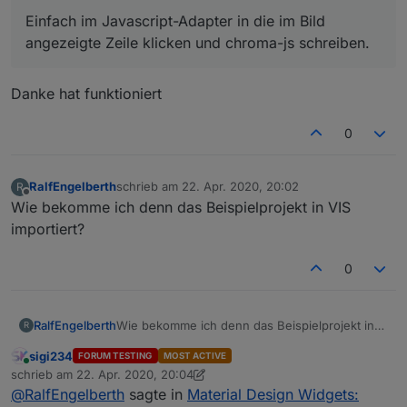
Einfach im Javascript-Adapter in die im Bild
angezeigte Zeile klicken und chroma-js schreiben.
Danke hat funktioniert
0
RalfEngelberth
schrieb am
22. Apr. 2020, 20:02
R
zuletzt editiert von
Offline
Wie bekomme ich denn das Beispielprojekt in VIS
importiert?
0
RalfEngelberth
Wie bekomme ich denn das Beispielprojekt in
R
VIS importiert?
sigi234
FORUM TESTING
MOST ACTIVE
Online
schrieb am
22. Apr. 2020, 20:04
zuletzt editiert von sigi234
@
RalfEngelberth
sagte in
Material Design Widgets: