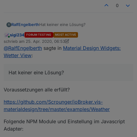
0
RalfEngelberth
Hat keiner eine Lösung?
R
sigi234
FORUM TESTING
MOST ACTIVE
Online
schrieb am
25. Apr. 2020, 06:53
zuletzt editiert von sigi234
@
RalfEngelberth
sagte in
Material Design Widgets:
Wetter View
:
Hat keiner eine Lösung?
Voraussetzungen alle erfüllt?
https://github.com/Scrounger/ioBroker.vis-
materialdesign/tree/master/examples/Weather
Folgende NPM Module und Einstellung im Javascript
Adapter: