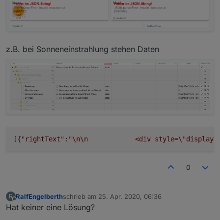
z.B. bei Sonneneinstrahlung stehen Daten
[{
"rightText"
:
"
\n
\n
            <div style=
\"
display:
0
RalfEngelberth
schrieb am
25. Apr. 2020, 06:36
R
zuletzt editiert von
Offline
Hat keiner eine Lösung?