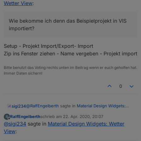
Wetter View
:
Wie bekomme ich denn das Beispielprojekt in VIS
importiert?
Setup - Projekt Import/Export- Import
Zip ins Fenster ziehen - Name vergeben - Projekt import
Bitte benutzt das Voting rechts unten im Beitrag wenn er euch geholfen hat.
Immer Daten sichern!
0
@
RalfEngelberth
sagte in
Material Design Widgets:
sigi234
Wetter View
:
RalfEngelberth
schrieb am
22. Apr. 2020, 20:07
R
zuletzt editiert von
Offline
@
sigi234
sagte in
Wie bekomme ich denn das Beispielprojekt in VIS
Material Design Widgets: Wetter
importiert?
View
:
Setup - Projekt Import/Export- Import
Zip ins Fenster ziehen - Name vergeben - Projekt