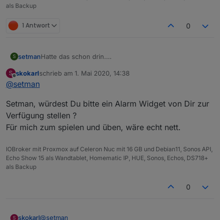
als Backup
1 Antwort
0
Hatte das schon drin.
setman
S
skokarl
schrieb am
1. Mai 2020, 14:38
S
zuletzt editiert von
Offline
@
setman
Setman, würdest Du bitte ein Alarm Widget von Dir zur
Verfügung stellen ?
Meine Sensoren schalten auch.
Für mich zum spielen und üben, wäre echt nett.
IOBroker mit Proxmox auf Celeron Nuc mit 16 GB und Debian11, Sonos API,
Echo Show 15 als Wandtablet, Homematic IP, HUE, Sonos, Echos, DS718+
als Backup
0
@
setman
skokarl
S