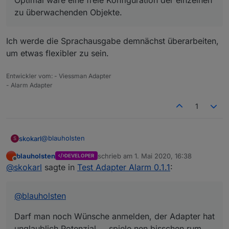
Optimal wäre eine freie Konfiguration der einzelnen
möchte ich ja den Status hören, oder es ändert
zu überwachenden Objekte.
sich bei Nachruhe der Status eines Fensters bei
Einbruch so wie du es ja schon per Telegram oder
Pushover mit der Nachricht machst.
Ich werde die Sprachausgabe demnächst überarbeiten,
Ich habe die Sprachausgabe z.B. auch an die
Anwesenheit gekoppelt das nur bei Anwesenheit
um etwas flexibler zu sein.
eine Ansage kommt.
Hoffe ist so verständlich.
Entwickler vom: - Viessman Adapter
- Alarm Adapter
1
@
blauholsten
skokarl
S
blauholsten
schrieb am
1. Mai 2020, 16:38
DEVELOPER
Darf man noch Wünsche anmelden, der Adapter hat
zuletzt editiert von
Offline
@
skokarl
sagte in
Test Adapter Alarm 0.1.1
:
unglaublich Potenzial.....spiele nen bisschen rum,
da fallen mir bestimmt noch einige Dinge ein.
@
blauholsten
Darf man noch Wünsche anmelden, der Adapter hat
unglaublich Potenzial.....spiele nen bisschen rum,