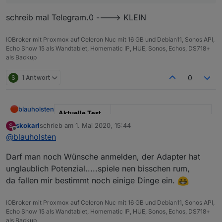
schreib mal Telegram.0 ----> KLEIN
Nur Telegram gibt nix aus.
Wenn ich iobroker neu starte bekomm ich eine
IOBroker mit Proxmox auf Celeron Nuc mit 16 GB und Debian11, Sonos API,
meldung
Echo Show 15 als Wandtablet, Homematic IP, HUE, Sonos, Echos, DS718+
als Backup
S
1 Antwort
0
blauholsten
Aktuelle Test
Version
3.6.x
skokarl
schrieb am
1. Mai 2020, 15:44
S
zuletzt editiert von
Offline
@
blauholsten
Veröffentlichun
22.12.2022
gsdatum
Darf man noch Wünsche anmelden, der Adapter hat
unglaublich Potenzial.....spiele nen bisschen rum,
Github Link
https://github.com/misanorot/
ioBroker.alarm
da fallen mir bestimmt noch einige Dinge ein.
Hier Adapter Beschreibung, Changelog etc.
IOBroker mit Proxmox auf Celeron Nuc mit 16 GB und Debian11, Sonos API,
Echo Show 15 als Wandtablet, Homematic IP, HUE, Sonos, Echos, DS718+
als Backup