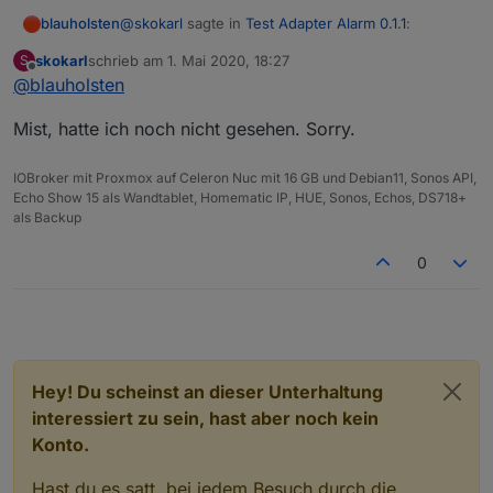
@
skokarl
sagte in
Test Adapter Alarm 0.1.1
:
blauholsten
skokarl
schrieb am
1. Mai 2020, 18:27
S
zuletzt editiert von
Offline
@
blauholsten
@
blauholsten
sagte in
Test Adapter Alarm
0.1.1
:
Gibt es doch schon....
Mist, hatte ich noch nicht gesehen. Sorry.
Natürlich darf man das, eher im
IOBroker mit Proxmox auf Celeron Nuc mit 16 GB und Debian11, Sonos API,
Gegenteil, ist erwünscht. Allerdings
Echo Show 15 als Wandtablet, Homematic IP, HUE, Sonos, Echos, DS718+
kann ich nicht versprechen, alles
als Backup
umzusetzen und das auch zeitnah.
Versuche jedoch mein bestes.
0
Wunsch 1
Ich hätte nicht viele Alarm Kontakte, aber
vielleicht doch ein paar.
Das erste was ich mir wünsche würde, wäre
eine Liste aller aktueller angesprochener
Hey! Du scheinst an dieser Unterhaltung
Aktoren, in welcher Form
interessiert zu sein, hast aber noch kein
auch immer, Liste, Tabelle oder irgendwas,
Konto.
was für Dich einfach zu realisieren wäre.
Hintergrund ist, dass man dann z.B. in einem
Hast du es satt, bei jedem Besuch durch die
Widget darstellen kann welche und wieviele