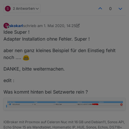
S
2 Antworten
0
skokarl
schrieb am
1. Mai 2020, 14:25
S
zuletzt editiert von skokarl
5. Jan. 2020, 16:36
Offline
Idee Super !
Adapter Installation ohne Fehler. Super !
aber nen ganz kleines Beispiel für den Einstieg fehlt
noch ....
DANKE, bitte weitermachen.
edit :
Was kommt hinten bei Setzwerte rein ?
IOBroker mit Proxmox auf Celeron Nuc mit 16 GB und Debian11, Sonos API,
Echo Show 15 als Wandtablet, Homematic IP, HUE, Sonos, Echos, DS718+