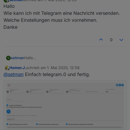
zuletzt editiert von
Offline
Hallo
Wie kann ich mit Telegram eine Nachricht versenden.
Welche Einstellungen muss ich vornehmen.
Danke
0
setman
Hallo
S
Wie kann ich mit Telegram eine Nachricht versenden.
Homer.J.
schrieb am
1. Mai 2020, 12:58
Welche Einstellungen muss ich vornehmen.
zuletzt editiert von
Offline
@
setman
Einfach telegram.0 und fertig.
Danke