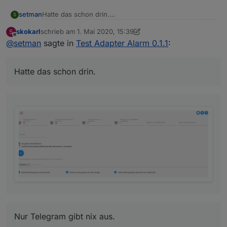
Hatte das schon drin.
setman
S
skokarl
schrieb am
1. Mai 2020, 15:39
S
zuletzt editiert von skokarl
5. Jan. 2020, 17:44
Offline
@
setman
sagte in
Test Adapter Alarm 0.1.1
:
Hatte das schon drin.
Meine Sensoren schalten auch.
Nur Telegram gibt nix aus.