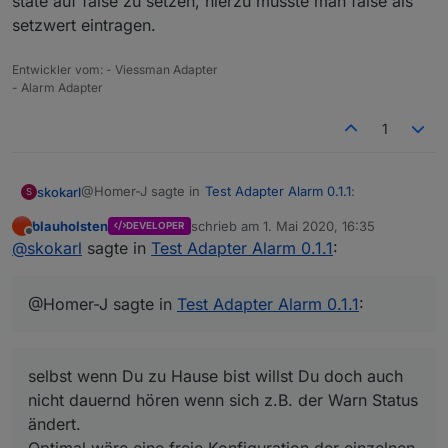
state auf false zu setzen, hierzu müsste man false als
setzwert eintragen.
Entwickler vom: - Viessman Adapter
- Alarm Adapter
1
@Homer-J sagte in
Test Adapter Alarm 0.1.1
:
skokarl
S
blauholsten
schrieb am
1. Mai 2020, 16:35
DEVELOPER
zuletzt editiert von
Offline
Hallo
@
blauholsten
Die Sprachausgabe macht ja
@
skokarl
sagte in
Test Adapter Alarm 0.1.1
:
eigentlich nur richtig sinn wenn jemand zu Hause
selbst wenn Du zu Hause bist willst Du doch auch nicht
ist,
dauernd hören wenn sich z.B. der Warn Status ändert.
@Homer-J sagte in
Test Adapter Alarm 0.1.1
:
soll heißen eigentlich brauche ich wenn ich die
Optimal wäre eine freie Konfiguration der einzelnen zu
Alarmanlage auf scharf schalte wenn niemand da
überwachenden Objekte.
ist keine Sprachausgabe, vielleicht wenn man mit
Timer scharf schaltet und geht dann ja, aber
selbst wenn Du zu Hause bist willst Du doch auch
richtig sinn macht es wenn ich jetzt die Nachtruhe
einschalte und dann eine Sprachausgabe kommt
nicht dauernd hören wenn sich z.B. der Warn Status
z.B. Nachtruhe wurde aktiviert und vielleicht sogar
ändert.
noch was für ein Fenster offen steht, dann