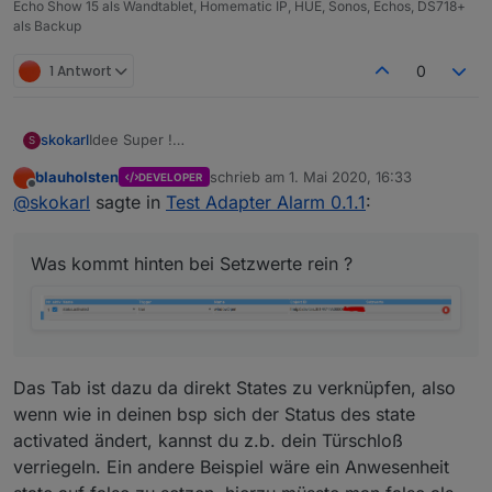
Echo Show 15 als Wandtablet, Homematic IP, HUE, Sonos, Echos, DS718+
als Backup
1 Antwort
0
Idee Super !
skokarl
S
Adapter Installation ohne Fehler. Super !
blauholsten
schrieb am
1. Mai 2020, 16:33
DEVELOPER
aber nen ganz kleines Beispiel für den Einstieg fehlt
zuletzt editiert von
Offline
@
skokarl
sagte in
Test Adapter Alarm 0.1.1
:
noch ....
DANKE, bitte weitermachen.
Was kommt hinten bei Setzwerte rein ?
edit :
Was kommt hinten bei Setzwerte rein ?
Das Tab ist dazu da direkt States zu verknüpfen, also
wenn wie in deinen bsp sich der Status des state
activated ändert, kannst du z.b. dein Türschloß
verriegeln. Ein andere Beispiel wäre ein Anwesenheit