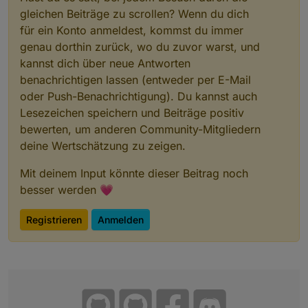
Aktoren gerade angesprochen haben. Somit
gleichen Beiträge zu scrollen? Wenn du dich
erspart man sich, dass alle Aktoren einzeln
für ein Konto anmeldest, kommst du immer
abgefagt werden müssen.
genau dorthin zurück, wo du zuvor warst, und
Wenn ich mal ne Idee habe, die zu aufwendig
kannst dich über neue Antworten
ist, verzeih es mir einfach und vergiss es.
benachrichtigen lassen (entweder per E-Mail
oder Push-Benachrichtigung). Du kannst auch
Lesezeichen speichern und Beiträge positiv
bewerten, um anderen Community-Mitgliedern
deine Wertschätzung zu zeigen.
Mit deinem Input könnte dieser Beitrag noch
besser werden 💗
Registrieren
Anmelden