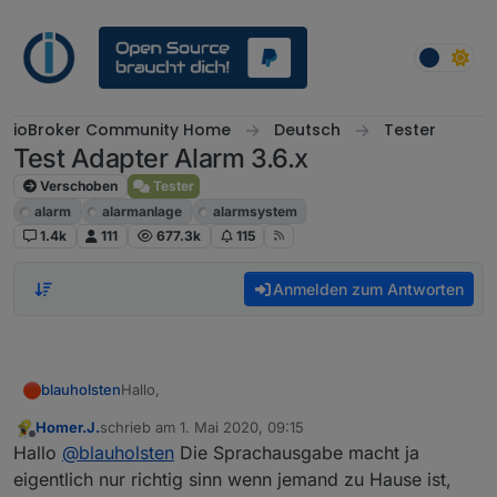
Weiter zum Inhalt
ioBroker Community Home
Deutsch
Tester
Test Adapter Alarm 3.6.x
Verschoben
Tester
alarm
alarmanlage
alarmsystem
1.4k
111
677.3k
115
Anmelden zum Antworten
Hallo,
blauholsten
Homer.J.
schrieb am
1. Mai 2020, 09:15
könntet ihr die Wünsche mit der Sprachausgabe
zuletzt editiert von
Offline
Hallo
@
blauholsten
Die Sprachausgabe macht ja
und der Nachtruhe noch mal kurz beschreiben?
eigentlich nur richtig sinn wenn jemand zu Hause ist,