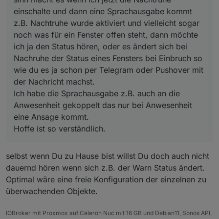
Anwesenheit gekoppelt das nur bei Anwesenheit
einschalte und dann eine Sprachausgabe kommt
eine Ansage kommt.
Hoffe ist so verständlich.
z.B. Nachtruhe wurde aktiviert und vielleicht sogar
noch was für ein Fenster offen steht, dann möchte
ich ja den Status hören, oder es ändert sich bei
Nachruhe der Status eines Fensters bei Einbruch so
wie du es ja schon per Telegram oder Pushover mit
der Nachricht machst.
Ich habe die Sprachausgabe z.B. auch an die
Anwesenheit gekoppelt das nur bei Anwesenheit
eine Ansage kommt.
Hoffe ist so verständlich.
selbst wenn Du zu Hause bist willst Du doch auch nicht
dauernd hören wenn sich z.B. der Warn Status ändert.
Optimal wäre eine freie Konfiguration der einzelnen zu
überwachenden Objekte.
IOBroker mit Proxmox auf Celeron Nuc mit 16 GB und Debian11, Sonos API,