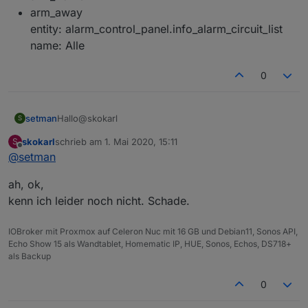
arm_away
entity: alarm_control_panel.info_alarm_circuit_list
name: Alle
0
Hallo@skokarl
setman
S
skokarl
schrieb am
1. Mai 2020, 15:11
S
Hab es mit Lovelace-Ui erstellt.
zuletzt editiert von
Offline
@
setman
arm_home
ah, ok,
arm_away
entity: alarm_control_panel.info_alarm_circuit_list
kenn ich leider noch nicht. Schade.
name: Alle
IOBroker mit Proxmox auf Celeron Nuc mit 16 GB und Debian11, Sonos API,
Echo Show 15 als Wandtablet, Homematic IP, HUE, Sonos, Echos, DS718+
als Backup
0
type: alarm-panel
states: