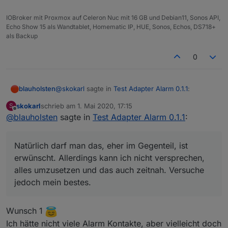
jedoch mein bestes.
da fallen mir bestimmt noch einige Dinge ein.
IOBroker mit Proxmox auf Celeron Nuc mit 16 GB und Debian11, Sonos API,
Echo Show 15 als Wandtablet, Homematic IP, HUE, Sonos, Echos, DS718+
als Backup
0
@
skokarl
sagte in
Test Adapter Alarm 0.1.1
:
blauholsten
skokarl
schrieb am
1. Mai 2020, 17:15
S
zuletzt editiert von
Offline
@
blauholsten
sagte in
@
blauholsten
Test Adapter Alarm 0.1.1
:
Natürlich darf man das, eher im Gegenteil, ist
Darf man noch Wünsche anmelden, der
erwünscht. Allerdings kann ich nicht versprechen,
Adapter hat unglaublich Potenzial.....spiele
Natürlich darf man das, eher im Gegenteil, ist
alles umzusetzen und das auch zeitnah. Versuche
nen bisschen rum,
erwünscht. Allerdings kann ich nicht versprechen,
jedoch mein bestes.
da fallen mir bestimmt noch einige Dinge ein.
alles umzusetzen und das auch zeitnah. Versuche
jedoch mein bestes.
Wunsch 1
Ich hätte nicht viele Alarm Kontakte, aber vielleicht doch