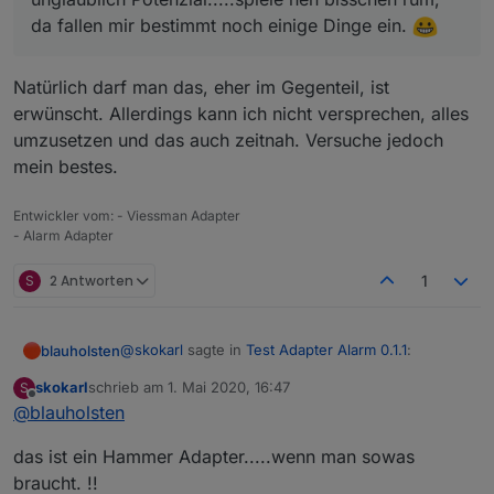
da fallen mir bestimmt noch einige Dinge ein.
Natürlich darf man das, eher im Gegenteil, ist
erwünscht. Allerdings kann ich nicht versprechen, alles
umzusetzen und das auch zeitnah. Versuche jedoch
mein bestes.
Entwickler vom: - Viessman Adapter
- Alarm Adapter
S
2 Antworten
1
@
skokarl
sagte in
Test Adapter Alarm 0.1.1
:
blauholsten
skokarl
schrieb am
1. Mai 2020, 16:47
S
zuletzt editiert von
Offline
@
blauholsten
@
blauholsten
Natürlich darf man das, eher im Gegenteil, ist
Darf man noch Wünsche anmelden, der
das ist ein Hammer Adapter.....wenn man sowas
erwünscht. Allerdings kann ich nicht versprechen,
Adapter hat unglaublich Potenzial.....spiele
braucht. !!
alles umzusetzen und das auch zeitnah. Versuche
nen bisschen rum,