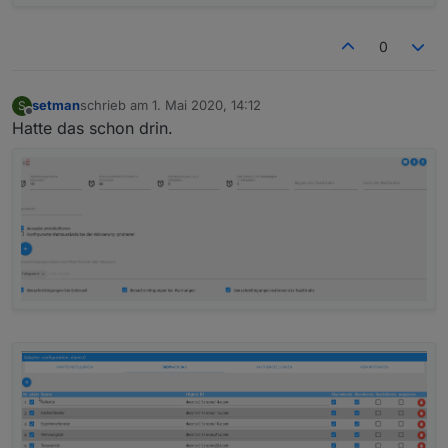
0
setman
schrieb am
1. Mai 2020, 14:12
S
zuletzt editiert von
Offline
Hatte das schon drin.