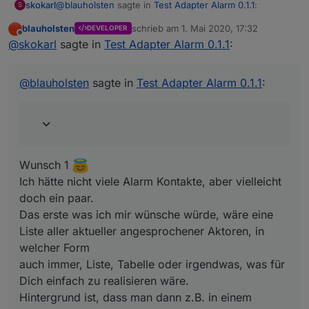
@
blauholsten
sagte in
Test Adapter Alarm 0.1.1
:
skokarl
S
blauholsten
schrieb am
1. Mai 2020, 17:32
DEVELOPER
zuletzt editiert von
Offline
Natürlich darf man das, eher im Gegenteil, ist
@
skokarl
sagte in
Test Adapter Alarm 0.1.1
:
erwünscht. Allerdings kann ich nicht versprechen,
Wunsch 1
alles umzusetzen und das auch zeitnah. Versuche
Ich hätte nicht viele Alarm Kontakte, aber vielleicht doch
@
blauholsten
sagte in
Test Adapter Alarm 0.1.1
:
jedoch mein bestes.
ein paar.
Wenn ich mal ne Idee habe, die zu aufwendig ist,
Das erste was ich mir wünsche würde, wäre eine Liste
verzeih es mir einfach und vergiss es.
aller aktueller angesprochener Aktoren, in welcher
Form
auch immer, Liste, Tabelle oder irgendwas, was für
Dich einfach zu realisieren wäre.
Wunsch 1
Hintergrund ist, dass man dann z.B. in einem Widget
Ich hätte nicht viele Alarm Kontakte, aber vielleicht
darstellen kann welche und wieviele Aktoren gerade
doch ein paar.
angesprochen haben. Somit erspart man sich, dass alle
Aktoren einzeln abgefagt werden müssen.
Das erste was ich mir wünsche würde, wäre eine
Liste aller aktueller angesprochener Aktoren, in
welcher Form
auch immer, Liste, Tabelle oder irgendwas, was für
Dich einfach zu realisieren wäre.
Hintergrund ist, dass man dann z.B. in einem