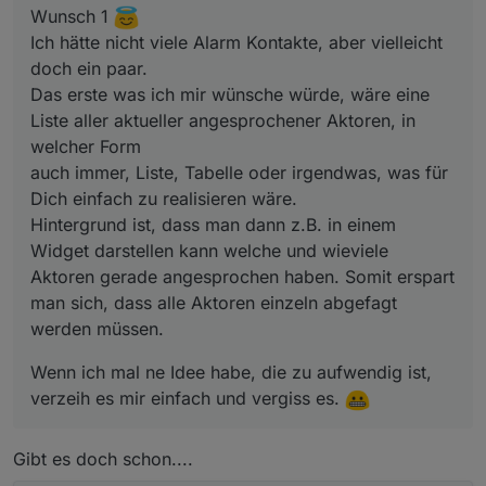
Dich einfach zu realisieren wäre.
Wunsch 1
Hintergrund ist, dass man dann z.B. in einem Widget
Ich hätte nicht viele Alarm Kontakte, aber vielleicht
darstellen kann welche und wieviele Aktoren gerade
doch ein paar.
angesprochen haben. Somit erspart man sich, dass alle
Aktoren einzeln abgefagt werden müssen.
Das erste was ich mir wünsche würde, wäre eine
Liste aller aktueller angesprochener Aktoren, in
welcher Form
auch immer, Liste, Tabelle oder irgendwas, was für
Dich einfach zu realisieren wäre.
Hintergrund ist, dass man dann z.B. in einem
Widget darstellen kann welche und wieviele
Aktoren gerade angesprochen haben. Somit erspart
man sich, dass alle Aktoren einzeln abgefagt
werden müssen.
Wenn ich mal ne Idee habe, die zu aufwendig ist,
verzeih es mir einfach und vergiss es.
Gibt es doch schon....