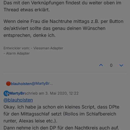
schaltet unsere bisherige Alarmierung auch auf intern
z.b. einen Bewegungsmelder?
Wie schaltet man die Verknüpfungen? Hast du da
Das mit den Verknüpfungen findest du weiter oben im
scharf.
Dann kann ich mal versuchen das bei mir abzubilden.
auch ein Bespiel für mich?
Thread etwas erklärt.
Wenn deine Frau die Nachtruhe mittags z.B. per Button
de/aktiviert sollte das genau deinen Wünschen
entsprechen, denke ich.
Entwickler vom: - Viessman Adapter
- Alarm Adapter
0
@
MartyBr
blauholsten
Das mit den Verknüpfungen findest du weiter
MartyBr
schrieb am
3. Mai 2020, 12:22
M
oben im Thread etwas erklärt.
Wenn deine Frau die Nachtruhe mittags z.B. per
zuletzt editiert von
Offline
@
blauholsten
Button de/aktiviert sollte das genau deinen
Wünschen entsprechen, denke ich.
Okay. Ich habe ja schon ein kleines Script, dass DPte
für den Mittagsschlaf setzt (Rollos im Schlafbereich
runter, Alexas leise etc.).
Dann nehme ich den DP für den Nachtkreis auch auf.