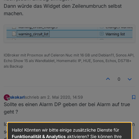
Das erste was ich mir wünsche würde, wäre
Dann würde das Widget den Zeilenumbruch selbst
eine Liste aller aktueller angesprochener
machen.
Aktoren, in welcher Form
auch immer, Liste, Tabelle oder irgendwas,
was für Dich einfach zu realisieren wäre.
Hintergrund ist, dass man dann z.B. in einem
Widget darstellen kann welche und wieviele
Aktoren gerade angesprochen haben. Somit
erspart man sich, dass alle Aktoren einzeln
IOBroker mit Proxmox auf Celeron Nuc mit 16 GB und Debian11, Sonos API,
abgefagt werden müssen.
Echo Show 15 als Wandtablet, Homematic IP, HUE, Sonos, Echos, DS718+
als Backup
Wenn ich mal ne Idee habe, die zu aufwendig
ist, verzeih es mir einfach und vergiss es.
0
skokarl
schrieb am
2. Mai 2020, 14:59
S
zuletzt editiert von
Offline
Sollte es einen Alarm DP geben der bei Alarm auf true
geht ?
Ich würde gerne die mp3 files nicht über sayit abspielen
Hallo! Könnten wir bitte einige zusätzliche Dienste für
sondern über die sonos api.
Funktionalität & Analytics
aktivieren? Sie können Ihre
d.h. ich würde/müsste eine http Adresse ansprechen,