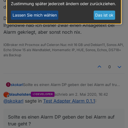
Zustimmung später jederzeit ändern oder zurückziehen.
die dann wiederrum die Sonos Boxen aktiviert.
Lassen Sie mich wählen
Das ist ok
Dafür könnte ich ein Blockly um den DP schreiben.
Irgendwie hab ich bisher zwar einen Ansagetext bei
Alarm gekriegt, aber sonst noch nix.
IOBroker mit Proxmox auf Celeron Nuc mit 16 GB und Debian11, Sonos API,
Echo Show 15 als Wandtablet, Homematic IP, HUE, Sonos, Echos, DS718+
als Backup
0
Sollte es einen Alarm DP geben der bei Alarm auf true
skokarl
S
geht ?
blauholsten
schrieb am
2. Mai 2020, 16:42
DEVELOPER
Ich würde gerne die mp3 files nicht über sayit
zuletzt editiert von
Offline
@
skokarl
sagte in
Test Adapter Alarm 0.1.1
:
abspielen sondern über die sonos api.
d.h. ich würde/müsste eine http Adresse ansprechen,
Dafür könnte ich ein Blockly um den DP schreiben.
die dann wiederrum die Sonos Boxen aktiviert.
Irgendwie hab ich bisher zwar einen Ansagetext bei
Sollte es einen Alarm DP geben der bei Alarm auf
Alarm gekriegt, aber sonst noch nix.
true geht ?