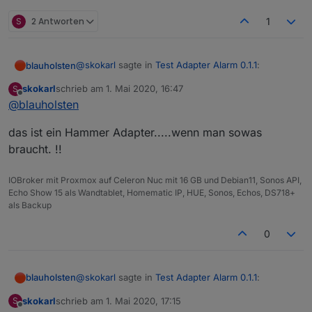
S
2 Antworten
1
@
skokarl
sagte in
Test Adapter Alarm 0.1.1
:
blauholsten
skokarl
schrieb am
1. Mai 2020, 16:47
S
zuletzt editiert von
Offline
@
blauholsten
@
blauholsten
Natürlich darf man das, eher im Gegenteil, ist
Darf man noch Wünsche anmelden, der
das ist ein Hammer Adapter.....wenn man sowas
erwünscht. Allerdings kann ich nicht versprechen,
Adapter hat unglaublich Potenzial.....spiele
braucht. !!
alles umzusetzen und das auch zeitnah. Versuche
nen bisschen rum,
jedoch mein bestes.
da fallen mir bestimmt noch einige Dinge ein.
IOBroker mit Proxmox auf Celeron Nuc mit 16 GB und Debian11, Sonos API,
Echo Show 15 als Wandtablet, Homematic IP, HUE, Sonos, Echos, DS718+
als Backup
0
@
skokarl
sagte in
Test Adapter Alarm 0.1.1
:
blauholsten
skokarl
schrieb am
1. Mai 2020, 17:15
S
zuletzt editiert von
Offline