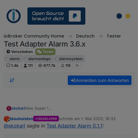
Weiter zum Inhalt
ioBroker Community Home
Deutsch
Tester
Test Adapter Alarm 3.6.x
Verschoben
Tester
alarm
alarmanlage
alarmsystem
1.4k
111
677.7k
115
Anmelden zum Antworten
Idee Super !
skokarl
S
Adapter Installation ohne Fehler. Super !
blauholsten
schrieb am
1. Mai 2020, 16:33
DEVELOPER
aber nen ganz kleines Beispiel für den Einstieg fehlt
zuletzt editiert von
Offline
@
skokarl
sagte in
Test Adapter Alarm 0.1.1
:
noch ....
DANKE, bitte weitermachen.