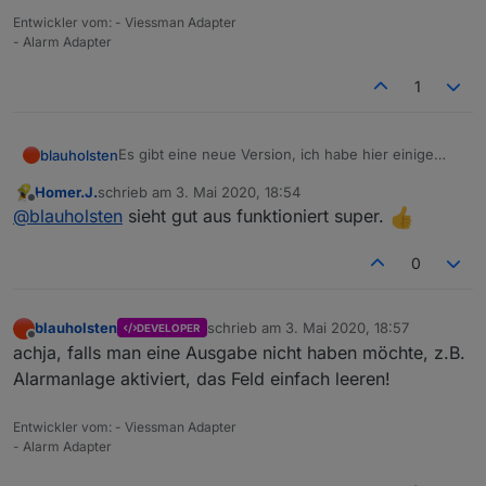
Entwickler vom: - Viessman Adapter
- Alarm Adapter
1
Es gibt eine neue Version, ich habe hier einige
blauholsten
Sachen bei der Sprachausgabe geändert.
Homer.J.
schrieb am
3. Mai 2020, 18:54
Es können jetzt, Namen mit ausgegeben werden,
Bitte mal testen.
zuletzt editiert von
Offline
@
blauholsten
sieht gut aus funktioniert super.
Nachtruhe beginn/ende, Veränderungen während
der Nachtruhe und Warnungen beim Beginn der
Nachtruhe.
0
blauholsten
schrieb am
3. Mai 2020, 18:57
DEVELOPER
zuletzt editiert von
Offline
achja, falls man eine Ausgabe nicht haben möchte, z.B.
Alarmanlage aktiviert, das Feld einfach leeren!
Entwickler vom: - Viessman Adapter
- Alarm Adapter