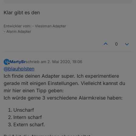
Klar gibt es den
Entwickler vom: - Viessman Adapter
- Alarm Adapter
0
MartyBr
schrieb am
2. Mai 2020, 19:06
M
zuletzt editiert von
Offline
@
blauholsten
Ich finde deinen Adapter super. Ich experimentiere
gerade mit einigen Einstellungen. Vielleicht kannst du
mir hier einen Tipp geben:
Ich würde gerne 3 verschiedene Alarmkreise haben:
Unscharf
Intern scharf
Extern scharf.