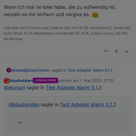
Wenn ich mal ne Idee habe, die zu aufwendig ist,
verzeih es mir einfach und vergiss es.
IOBroker mit Proxmox auf Celeron Nuc mit 16 GB und Debian11, Sonos API,
Echo Show 15 als Wandtablet, Homematic IP, HUE, Sonos, Echos, DS718+
als Backup
0
@
blauholsten
sagte in
Test Adapter Alarm 0.1.1
:
skokarl
S
blauholsten
schrieb am
1. Mai 2020, 17:32
DEVELOPER
zuletzt editiert von
Offline
Natürlich darf man das, eher im Gegenteil, ist
@
skokarl
sagte in
Test Adapter Alarm 0.1.1
:
erwünscht. Allerdings kann ich nicht versprechen,
Wunsch 1
alles umzusetzen und das auch zeitnah. Versuche
Ich hätte nicht viele Alarm Kontakte, aber vielleicht doch
@
blauholsten
sagte in
Test Adapter Alarm 0.1.1
:
jedoch mein bestes.
ein paar.
Wenn ich mal ne Idee habe, die zu aufwendig ist,
Das erste was ich mir wünsche würde, wäre eine Liste
verzeih es mir einfach und vergiss es.
aller aktueller angesprochener Aktoren, in welcher
Form
auch immer, Liste, Tabelle oder irgendwas, was für