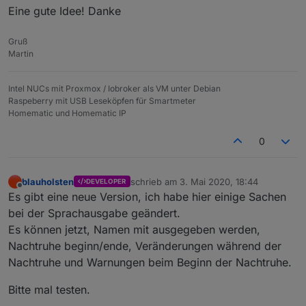
Eine gute Idee! Danke
Gruß
Martin
Intel NUCs mit Proxmox / Iobroker als VM unter Debian
Raspeberry mit USB Leseköpfen für Smartmeter
Homematic und Homematic IP
0
blauholsten
schrieb am
3. Mai 2020, 18:44
DEVELOPER
zuletzt editiert von
Offline
Es gibt eine neue Version, ich habe hier einige Sachen
bei der Sprachausgabe geändert.
Es können jetzt, Namen mit ausgegeben werden,
Nachtruhe beginn/ende, Veränderungen während der
Nachtruhe und Warnungen beim Beginn der Nachtruhe.
Bitte mal testen.