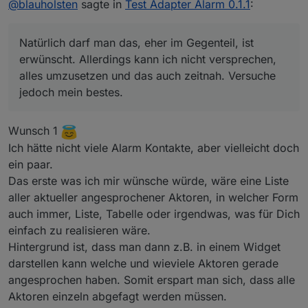
@
blauholsten
sagte in
@
blauholsten
Test Adapter Alarm 0.1.1
:
Natürlich darf man das, eher im Gegenteil, ist
Darf man noch Wünsche anmelden, der
erwünscht. Allerdings kann ich nicht versprechen,
Adapter hat unglaublich Potenzial.....spiele
Natürlich darf man das, eher im Gegenteil, ist
alles umzusetzen und das auch zeitnah. Versuche
nen bisschen rum,
erwünscht. Allerdings kann ich nicht versprechen,
jedoch mein bestes.
da fallen mir bestimmt noch einige Dinge ein.
alles umzusetzen und das auch zeitnah. Versuche
jedoch mein bestes.
Wunsch 1
Ich hätte nicht viele Alarm Kontakte, aber vielleicht doch
ein paar.
Das erste was ich mir wünsche würde, wäre eine Liste
aller aktueller angesprochener Aktoren, in welcher Form
auch immer, Liste, Tabelle oder irgendwas, was für Dich
einfach zu realisieren wäre.
Hintergrund ist, dass man dann z.B. in einem Widget
darstellen kann welche und wieviele Aktoren gerade
angesprochen haben. Somit erspart man sich, dass alle
Aktoren einzeln abgefagt werden müssen.