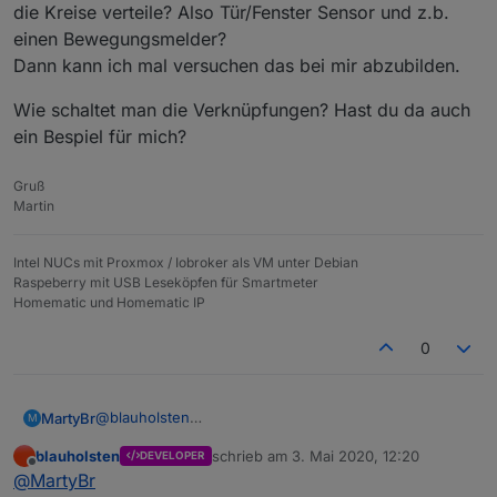
die Kreise verteile? Also Tür/Fenster Sensor und z.b.
einen Bewegungsmelder?
Dann kann ich mal versuchen das bei mir abzubilden.
Wie schaltet man die Verknüpfungen? Hast du da auch
ein Bespiel für mich?
Gruß
Martin
Intel NUCs mit Proxmox / Iobroker als VM unter Debian
Raspeberry mit USB Leseköpfen für Smartmeter
Homematic und Homematic IP
0
@
blauholsten
MartyBr
M
Zu 2:
blauholsten
schrieb am
3. Mai 2020, 12:20
DEVELOPER
Meine Frau legt Mittags auch bis zu 3 Stunden
Hast du ein Beispiel für mich, wie ich die Autoren
zuletzt editiert von
Offline
@
MartyBr
Mittagsruhe ein (krankheitsbedingt). In dieser Zeit
auch die Kreise verteile? Also Tür/Fenster Sensor und