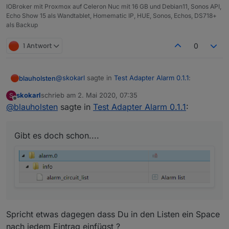
IOBroker mit Proxmox auf Celeron Nuc mit 16 GB und Debian11, Sonos API,
Echo Show 15 als Wandtablet, Homematic IP, HUE, Sonos, Echos, DS718+
als Backup
1 Antwort
0
@
skokarl
sagte in
Test Adapter Alarm 0.1.1
:
blauholsten
skokarl
schrieb am
2. Mai 2020, 07:35
S
zuletzt editiert von
Offline
@
blauholsten
sagte in
@
blauholsten
Test Adapter Alarm 0.1.1
sagte in
Test Adapter Alarm
:
0.1.1
:
Gibt es doch schon....
Gibt es doch schon....
Natürlich darf man das, eher im
Gegenteil, ist erwünscht. Allerdings
kann ich nicht versprechen, alles
umzusetzen und das auch zeitnah.
Versuche jedoch mein bestes.
Wunsch 1
Spricht etwas dagegen dass Du in den Listen ein Space
Ich hätte nicht viele Alarm Kontakte, aber
nach jedem Eintrag einfügst ?
vielleicht doch ein paar.