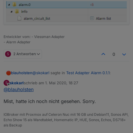
Entwickler vom: - Viessman Adapter
- Alarm Adapter
S
2 Antworten
0
@
skokarl
sagte in
Test Adapter Alarm 0.1.1
:
blauholsten
skokarl
schrieb am
1. Mai 2020, 18:27
S
zuletzt editiert von
Offline
@
blauholsten
@
blauholsten
sagte in
Test Adapter Alarm
0.1.1
:
Gibt es doch schon....
Mist, hatte ich noch nicht gesehen. Sorry.
Natürlich darf man das, eher im
IOBroker mit Proxmox auf Celeron Nuc mit 16 GB und Debian11, Sonos API,
Gegenteil, ist erwünscht. Allerdings
Echo Show 15 als Wandtablet, Homematic IP, HUE, Sonos, Echos, DS718+
kann ich nicht versprechen, alles
als Backup
umzusetzen und das auch zeitnah.
Versuche jedoch mein bestes.