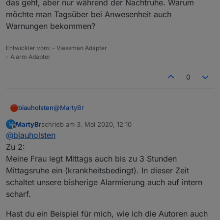
abgeschaltet.
Bewegungsmeldern. Diese habe ich nun abgeschaltet.
Nun die Frage: Wie muss ich die beiden Alarmkreise
das geht, aber nur während der Nachtruhe. Warum
Bei 3 ist Niemand zu Hause. Alle Sensoren aktiv
Intern und Extern aufbauen und welche Sensoren
möchte man Tagsüber bei Anwesenheit auch
(Außenhaut und Bewegungsmelder).
weise ich den Kreisen zu?
Warnungen bekommen?
Entwickler vom: - Viessman Adapter
- Alarm Adapter
0
@
MartyBr
blauholsten
MartyBr
schrieb am
3. Mai 2020, 12:10
M
zu 2.
zuletzt editiert von
Offline
@
blauholsten
das geht, aber nur während der Nachtruhe.
Zu 2:
Warum möchte man Tagsüber bei Anwesenheit
Meine Frau legt Mittags auch bis zu 3 Stunden
auch Warnungen bekommen?
Mittagsruhe ein (krankheitsbedingt). In dieser Zeit
schaltet unsere bisherige Alarmierung auch auf intern
scharf.
Hast du ein Beispiel für mich, wie ich die Autoren auch