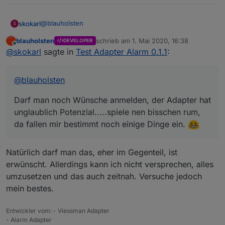
@
blauholsten
skokarl
S
blauholsten
schrieb am
1. Mai 2020, 16:38
DEVELOPER
Darf man noch Wünsche anmelden, der Adapter hat
zuletzt editiert von
Offline
@
skokarl
sagte in
Test Adapter Alarm 0.1.1
:
unglaublich Potenzial.....spiele nen bisschen rum,
da fallen mir bestimmt noch einige Dinge ein.
@
blauholsten
Darf man noch Wünsche anmelden, der Adapter hat
unglaublich Potenzial.....spiele nen bisschen rum,
da fallen mir bestimmt noch einige Dinge ein.
Natürlich darf man das, eher im Gegenteil, ist
erwünscht. Allerdings kann ich nicht versprechen, alles
umzusetzen und das auch zeitnah. Versuche jedoch
mein bestes.
Entwickler vom: - Viessman Adapter
- Alarm Adapter