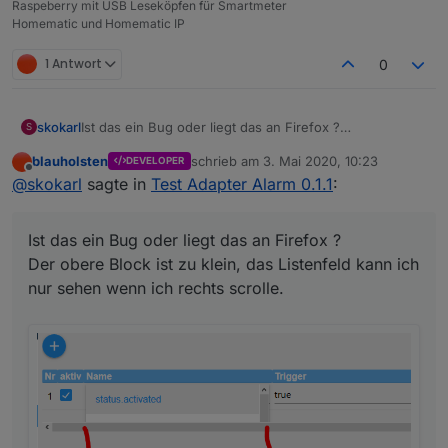
Raspeberry mit USB Leseköpfen für Smartmeter
Homematic und Homematic IP
1 Antwort
0
Ist das ein Bug oder liegt das an Firefox ?
skokarl
S
Der obere Block ist zu klein, das Listenfeld kann ich
blauholsten
schrieb am
3. Mai 2020, 10:23
DEVELOPER
nur sehen wenn ich rechts scrolle.
zuletzt editiert von
Offline
@
skokarl
sagte in
Test Adapter Alarm 0.1.1
:
Ist das ein Bug oder liegt das an Firefox ?
Der obere Block ist zu klein, das Listenfeld kann ich
nur sehen wenn ich rechts scrolle.