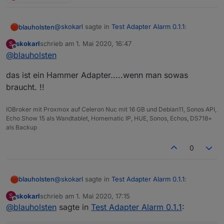
@
skokarl
sagte in
Test Adapter Alarm 0.1.1
:
blauholsten
skokarl
schrieb am
1. Mai 2020, 16:47
S
zuletzt editiert von
Offline
@
blauholsten
@
blauholsten
Natürlich darf man das, eher im Gegenteil, ist
Darf man noch Wünsche anmelden, der
das ist ein Hammer Adapter.....wenn man sowas
erwünscht. Allerdings kann ich nicht versprechen,
Adapter hat unglaublich Potenzial.....spiele
braucht. !!
alles umzusetzen und das auch zeitnah. Versuche
nen bisschen rum,
jedoch mein bestes.
da fallen mir bestimmt noch einige Dinge ein.
IOBroker mit Proxmox auf Celeron Nuc mit 16 GB und Debian11, Sonos API,
Echo Show 15 als Wandtablet, Homematic IP, HUE, Sonos, Echos, DS718+
als Backup
0
@
skokarl
sagte in
Test Adapter Alarm 0.1.1
:
blauholsten
skokarl
schrieb am
1. Mai 2020, 17:15
S
zuletzt editiert von
Offline
@
blauholsten
sagte in
@
blauholsten
Test Adapter Alarm 0.1.1
:
Natürlich darf man das, eher im Gegenteil, ist
Darf man noch Wünsche anmelden, der