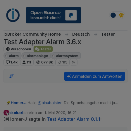
Weiter zum Inhalt
ioBroker Community Home
Deutsch
Tester
Test Adapter Alarm 3.6.x
Verschoben
Tester
alarm
alarmanlage
alarmsystem
1.4k
111
677.8k
115
Anmelden zum Antworten
Homer.J.
Hallo
@
blauholsten
Die Sprachausgabe macht ja
eigentlich nur richtig sinn wenn jemand zu Hause ist,
skokarl
schrieb am
1. Mai 2020, 16:21
S
soll heißen eigentlich brauche ich wenn ich die
zuletzt editiert von
Offline
@Homer-J sagte in
Test Adapter Alarm 0.1.1
:
Alarmanlage auf scharf schalte wenn niemand da ist
keine Sprachausgabe, vielleicht wenn man mit Timer
scharf schaltet und geht dann ja, aber richtig sinn