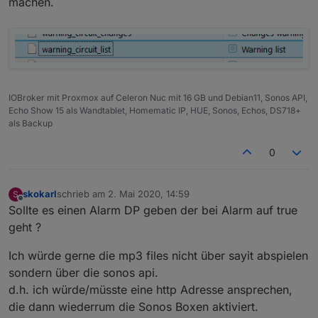
machen.
Aktoren, in welcher Form
auch immer, Liste, Tabelle oder irgendwas,
was für Dich einfach zu realisieren wäre.
Hintergrund ist, dass man dann z.B. in einem
Widget darstellen kann welche und wieviele
Aktoren gerade angesprochen haben. Somit
erspart man sich, dass alle Aktoren einzeln
IOBroker mit Proxmox auf Celeron Nuc mit 16 GB und Debian11, Sonos API,
abgefagt werden müssen.
Echo Show 15 als Wandtablet, Homematic IP, HUE, Sonos, Echos, DS718+
als Backup
Wenn ich mal ne Idee habe, die zu aufwendig
ist, verzeih es mir einfach und vergiss es.
0
skokarl
schrieb am
2. Mai 2020, 14:59
S
zuletzt editiert von
Offline
Sollte es einen Alarm DP geben der bei Alarm auf true
geht ?
Ich würde gerne die mp3 files nicht über sayit abspielen
sondern über die sonos api.
d.h. ich würde/müsste eine http Adresse ansprechen,
die dann wiederrum die Sonos Boxen aktiviert.