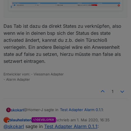
Was kommt hinten bei Setzwerte rein ?
Das Tab ist dazu da direkt States zu verknüpfen, also
wenn wie in deinen bsp sich der Status des state
activated ändert, kannst du z.b. dein Türschloß
verriegeln. Ein andere Beispiel wäre ein Anwesenheit
state auf false zu setzen, hierzu müsste man false als
setzwert eintragen.
Entwickler vom: - Viessman Adapter
- Alarm Adapter
1
@Homer-J sagte in
Test Adapter Alarm 0.1.1
:
skokarl
S
blauholsten
schrieb am
1. Mai 2020, 16:35
DEVELOPER
zuletzt editiert von
Offline
Hallo
@
blauholsten
Die Sprachausgabe macht ja
@
skokarl
sagte in
Test Adapter Alarm 0.1.1
: