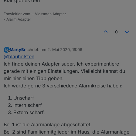
Klar gibt es den
Entwickler vom: - Viessman Adapter
- Alarm Adapter
0
MartyBr
schrieb am
2. Mai 2020, 19:06
M
zuletzt editiert von
Offline
@
blauholsten
Ich finde deinen Adapter super. Ich experimentiere
gerade mit einigen Einstellungen. Vielleicht kannst du
mir hier einen Tipp geben:
Ich würde gerne 3 verschiedene Alarmkreise haben:
Unscharf
Intern scharf
Extern scharf.
Bei 1 ist die Alarmanlage abgeschaltet.
Bei 2 sind Familienmitglieder im Haus, die Alarmanlage