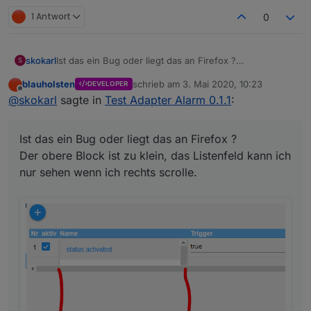
1 Antwort
0
Ist das ein Bug oder liegt das an Firefox ?
skokarl
S
Der obere Block ist zu klein, das Listenfeld kann ich
blauholsten
schrieb am
3. Mai 2020, 10:23
DEVELOPER
nur sehen wenn ich rechts scrolle.
zuletzt editiert von
Offline
@
skokarl
sagte in
Test Adapter Alarm 0.1.1
:
Ist das ein Bug oder liegt das an Firefox ?
Der obere Block ist zu klein, das Listenfeld kann ich
nur sehen wenn ich rechts scrolle.