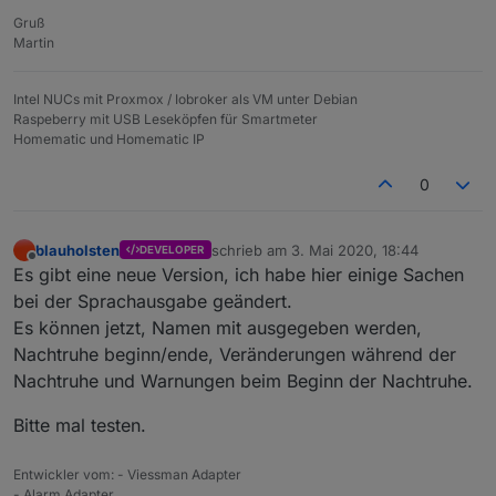
Gruß
Martin
Intel NUCs mit Proxmox / Iobroker als VM unter Debian
Raspeberry mit USB Leseköpfen für Smartmeter
Homematic und Homematic IP
0
blauholsten
schrieb am
3. Mai 2020, 18:44
DEVELOPER
zuletzt editiert von
Offline
Es gibt eine neue Version, ich habe hier einige Sachen
bei der Sprachausgabe geändert.
Es können jetzt, Namen mit ausgegeben werden,
Nachtruhe beginn/ende, Veränderungen während der
Nachtruhe und Warnungen beim Beginn der Nachtruhe.
Bitte mal testen.
Entwickler vom: - Viessman Adapter
- Alarm Adapter