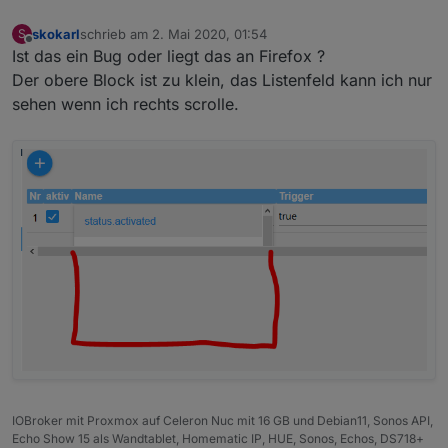
Wunsch 1
Ich hätte nicht viele Alarm Kontakte, aber
skokarl
schrieb am
2. Mai 2020, 01:54
S
zuletzt editiert von
Offline
vielleicht doch ein paar.
Ist das ein Bug oder liegt das an Firefox ?
Das erste was ich mir wünsche würde, wäre
Der obere Block ist zu klein, das Listenfeld kann ich nur
eine Liste aller aktueller angesprochener
sehen wenn ich rechts scrolle.
Aktoren, in welcher Form
auch immer, Liste, Tabelle oder irgendwas,
was für Dich einfach zu realisieren wäre.
Hintergrund ist, dass man dann z.B. in einem
Widget darstellen kann welche und wieviele
Aktoren gerade angesprochen haben. Somit
erspart man sich, dass alle Aktoren einzeln
abgefagt werden müssen.
Wenn ich mal ne Idee habe, die zu aufwendig
ist, verzeih es mir einfach und vergiss es.
IOBroker mit Proxmox auf Celeron Nuc mit 16 GB und Debian11, Sonos API,
Echo Show 15 als Wandtablet, Homematic IP, HUE, Sonos, Echos, DS718+