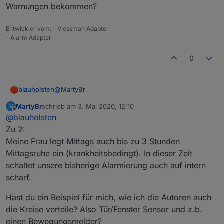
weise ich den Kreisen zu?
Warnungen bekommen?
Entwickler vom: - Viessman Adapter
- Alarm Adapter
0
@
MartyBr
blauholsten
MartyBr
schrieb am
3. Mai 2020, 12:10
M
zu 2.
zuletzt editiert von
Offline
@
blauholsten
das geht, aber nur während der Nachtruhe.
Zu 2:
Warum möchte man Tagsüber bei Anwesenheit
Meine Frau legt Mittags auch bis zu 3 Stunden
auch Warnungen bekommen?
Mittagsruhe ein (krankheitsbedingt). In dieser Zeit
schaltet unsere bisherige Alarmierung auch auf intern
scharf.
Hast du ein Beispiel für mich, wie ich die Autoren auch
die Kreise verteile? Also Tür/Fenster Sensor und z.b.
einen Bewegungsmelder?