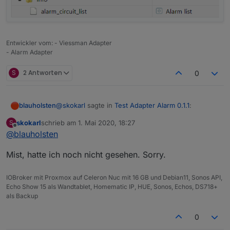
Entwickler vom: - Viessman Adapter
- Alarm Adapter
S
2 Antworten
0
@
skokarl
sagte in
Test Adapter Alarm 0.1.1
:
blauholsten
skokarl
schrieb am
1. Mai 2020, 18:27
S
zuletzt editiert von
Offline
@
blauholsten
@
blauholsten
sagte in
Test Adapter Alarm
0.1.1
:
Gibt es doch schon....
Mist, hatte ich noch nicht gesehen. Sorry.
Natürlich darf man das, eher im
IOBroker mit Proxmox auf Celeron Nuc mit 16 GB und Debian11, Sonos API,
Gegenteil, ist erwünscht. Allerdings
Echo Show 15 als Wandtablet, Homematic IP, HUE, Sonos, Echos, DS718+
kann ich nicht versprechen, alles
als Backup
umzusetzen und das auch zeitnah.
Versuche jedoch mein bestes.
0