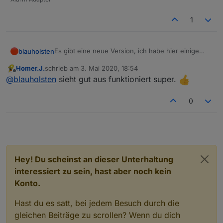
1
Es gibt eine neue Version, ich habe hier einige
blauholsten
Sachen bei der Sprachausgabe geändert.
Homer.J.
schrieb am
3. Mai 2020, 18:54
Es können jetzt, Namen mit ausgegeben werden,
Bitte mal testen.
zuletzt editiert von
Offline
@
blauholsten
sieht gut aus funktioniert super.
Nachtruhe beginn/ende, Veränderungen während
der Nachtruhe und Warnungen beim Beginn der
Nachtruhe.
0
Hey! Du scheinst an dieser Unterhaltung
interessiert zu sein, hast aber noch kein
Konto.
Hast du es satt, bei jedem Besuch durch die
gleichen Beiträge zu scrollen? Wenn du dich