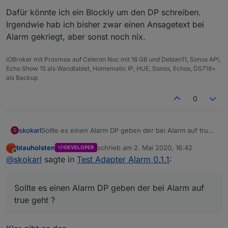
Dafür könnte ich ein Blockly um den DP schreiben.
Irgendwie hab ich bisher zwar einen Ansagetext bei
Alarm gekriegt, aber sonst noch nix.
IOBroker mit Proxmox auf Celeron Nuc mit 16 GB und Debian11, Sonos API,
Echo Show 15 als Wandtablet, Homematic IP, HUE, Sonos, Echos, DS718+
als Backup
0
Sollte es einen Alarm DP geben der bei Alarm auf true
skokarl
S
geht ?
blauholsten
schrieb am
2. Mai 2020, 16:42
DEVELOPER
Ich würde gerne die mp3 files nicht über sayit
zuletzt editiert von
Offline
@
skokarl
sagte in
Test Adapter Alarm 0.1.1
:
abspielen sondern über die sonos api.
d.h. ich würde/müsste eine http Adresse ansprechen,
Dafür könnte ich ein Blockly um den DP schreiben.
die dann wiederrum die Sonos Boxen aktiviert.
Irgendwie hab ich bisher zwar einen Ansagetext bei
Sollte es einen Alarm DP geben der bei Alarm auf
Alarm gekriegt, aber sonst noch nix.
true geht ?