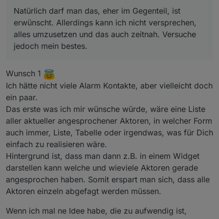
erwünscht. Allerdings kann ich nicht versprechen,
Adapter hat unglaublich Potenzial.....spiele
Natürlich darf man das, eher im Gegenteil, ist
alles umzusetzen und das auch zeitnah. Versuche
nen bisschen rum,
erwünscht. Allerdings kann ich nicht versprechen,
jedoch mein bestes.
da fallen mir bestimmt noch einige Dinge ein.
alles umzusetzen und das auch zeitnah. Versuche
jedoch mein bestes.
Wunsch 1
Ich hätte nicht viele Alarm Kontakte, aber vielleicht doch
ein paar.
Das erste was ich mir wünsche würde, wäre eine Liste
aller aktueller angesprochener Aktoren, in welcher Form
auch immer, Liste, Tabelle oder irgendwas, was für Dich
einfach zu realisieren wäre.
Hintergrund ist, dass man dann z.B. in einem Widget
darstellen kann welche und wieviele Aktoren gerade
angesprochen haben. Somit erspart man sich, dass alle
Aktoren einzeln abgefagt werden müssen.
Wenn ich mal ne Idee habe, die zu aufwendig ist,