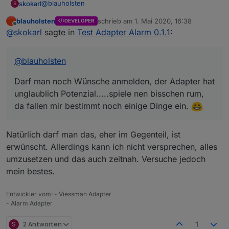
@
blauholsten
skokarl
S
blauholsten
schrieb am
1. Mai 2020, 16:38
DEVELOPER
Darf man noch Wünsche anmelden, der Adapter hat
zuletzt editiert von
Offline
@
skokarl
sagte in
Test Adapter Alarm 0.1.1
:
unglaublich Potenzial.....spiele nen bisschen rum,
da fallen mir bestimmt noch einige Dinge ein.
@
blauholsten
Darf man noch Wünsche anmelden, der Adapter hat
unglaublich Potenzial.....spiele nen bisschen rum,
da fallen mir bestimmt noch einige Dinge ein.
Natürlich darf man das, eher im Gegenteil, ist
erwünscht. Allerdings kann ich nicht versprechen, alles
umzusetzen und das auch zeitnah. Versuche jedoch
mein bestes.
Entwickler vom: - Viessman Adapter
- Alarm Adapter
S
2 Antworten
1