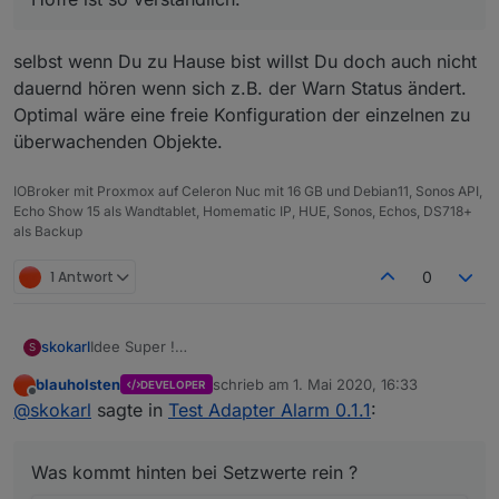
selbst wenn Du zu Hause bist willst Du doch auch nicht
dauernd hören wenn sich z.B. der Warn Status ändert.
Optimal wäre eine freie Konfiguration der einzelnen zu
überwachenden Objekte.
IOBroker mit Proxmox auf Celeron Nuc mit 16 GB und Debian11, Sonos API,
Echo Show 15 als Wandtablet, Homematic IP, HUE, Sonos, Echos, DS718+
als Backup
1 Antwort
0
Idee Super !
skokarl
S
Adapter Installation ohne Fehler. Super !
blauholsten
schrieb am
1. Mai 2020, 16:33
DEVELOPER
aber nen ganz kleines Beispiel für den Einstieg fehlt
zuletzt editiert von
Offline
@
skokarl
sagte in
Test Adapter Alarm 0.1.1
:
noch ....
DANKE, bitte weitermachen.
Was kommt hinten bei Setzwerte rein ?
edit :