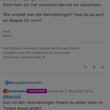
Dann kann ich mal versuchen das bei mir abzubilden.
Wie schaltet man die Verknüpfungen? Hast du da auch
ein Bespiel für mich?
Gruß
Martin
Intel NUCs mit Proxmox / Iobroker als VM unter Debian
Raspeberry mit USB Leseköpfen für Smartmeter
Homematic und Homematic IP
0
@
blauholsten
MartyBr
M
Zu 2:
blauholsten
schrieb am
3. Mai 2020, 12:20
DEVELOPER
Meine Frau legt Mittags auch bis zu 3 Stunden
Hast du ein Beispiel für mich, wie ich die Autoren
zuletzt editiert von
Offline
@
MartyBr
Mittagsruhe ein (krankheitsbedingt). In dieser Zeit
auch die Kreise verteile? Also Tür/Fenster Sensor und
schaltet unsere bisherige Alarmierung auch auf intern
z.b. einen Bewegungsmelder?
Wie schaltet man die Verknüpfungen? Hast du da
Das mit den Verknüpfungen findest du weiter oben im
scharf.
Dann kann ich mal versuchen das bei mir abzubilden.
auch ein Bespiel für mich?
Thread etwas erklärt.