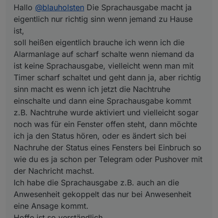
Hallo
@
blauholsten
Die Sprachausgabe macht ja
macht es wenn ich jetzt die Nachtruhe einschalte
und dann eine Sprachausgabe kommt z.B. Nachtruhe
eigentlich nur richtig sinn wenn jemand zu Hause
wurde aktiviert und vielleicht sogar noch was für ein
ist,
Fenster offen steht, dann möchte ich ja den Status
soll heißen eigentlich brauche ich wenn ich die
hören, oder es ändert sich bei Nachruhe der Status
Alarmanlage auf scharf schalte wenn niemand da
eines Fensters bei Einbruch so wie du es ja schon
per Telegram oder Pushover mit der Nachricht
ist keine Sprachausgabe, vielleicht wenn man mit
machst.
Timer scharf schaltet und geht dann ja, aber richtig
Ich habe die Sprachausgabe z.B. auch an die
sinn macht es wenn ich jetzt die Nachtruhe
Anwesenheit gekoppelt das nur bei Anwesenheit
einschalte und dann eine Sprachausgabe kommt
eine Ansage kommt.
Hoffe ist so verständlich.
z.B. Nachtruhe wurde aktiviert und vielleicht sogar
noch was für ein Fenster offen steht, dann möchte
ich ja den Status hören, oder es ändert sich bei
Nachruhe der Status eines Fensters bei Einbruch so
wie du es ja schon per Telegram oder Pushover mit
der Nachricht machst.
Ich habe die Sprachausgabe z.B. auch an die
Anwesenheit gekoppelt das nur bei Anwesenheit
eine Ansage kommt.
Hoffe ist so verständlich.