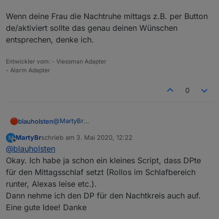
Wenn deine Frau die Nachtruhe mittags z.B. per Button
de/aktiviert sollte das genau deinen Wünschen
entsprechen, denke ich.
Entwickler vom: - Viessman Adapter
- Alarm Adapter
0
@
MartyBr
blauholsten
Das mit den Verknüpfungen findest du weiter
MartyBr
schrieb am
3. Mai 2020, 12:22
M
oben im Thread etwas erklärt.
Wenn deine Frau die Nachtruhe mittags z.B. per
zuletzt editiert von
Offline
@
blauholsten
Button de/aktiviert sollte das genau deinen
Wünschen entsprechen, denke ich.
Okay. Ich habe ja schon ein kleines Script, dass DPte
für den Mittagsschlaf setzt (Rollos im Schlafbereich
runter, Alexas leise etc.).
Dann nehme ich den DP für den Nachtkreis auch auf.
Eine gute Idee! Danke