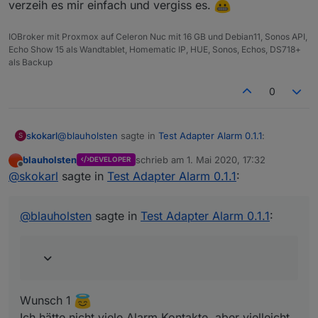
verzeih es mir einfach und vergiss es.
IOBroker mit Proxmox auf Celeron Nuc mit 16 GB und Debian11, Sonos API,
Echo Show 15 als Wandtablet, Homematic IP, HUE, Sonos, Echos, DS718+
als Backup
0
@
blauholsten
sagte in
Test Adapter Alarm 0.1.1
:
skokarl
S
blauholsten
schrieb am
1. Mai 2020, 17:32
DEVELOPER
zuletzt editiert von
Offline
Natürlich darf man das, eher im Gegenteil, ist
@
skokarl
sagte in
Test Adapter Alarm 0.1.1
:
erwünscht. Allerdings kann ich nicht versprechen,
Wunsch 1
alles umzusetzen und das auch zeitnah. Versuche
Ich hätte nicht viele Alarm Kontakte, aber vielleicht doch
@
blauholsten
sagte in
Test Adapter Alarm 0.1.1
:
jedoch mein bestes.
ein paar.
Wenn ich mal ne Idee habe, die zu aufwendig ist,
Das erste was ich mir wünsche würde, wäre eine Liste
verzeih es mir einfach und vergiss es.
aller aktueller angesprochener Aktoren, in welcher
Form
auch immer, Liste, Tabelle oder irgendwas, was für
Dich einfach zu realisieren wäre.
Wunsch 1
Hintergrund ist, dass man dann z.B. in einem Widget
Ich hätte nicht viele Alarm Kontakte, aber vielleicht