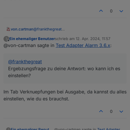
0
von.cartman
@
frankthegreat
Ergebzungsfrage zu deine Antwort: wo kann ich
Ein ehemaliger Benutzer
schrieb am
12. Apr. 2024, 11:57
?
es einstellen?
zuletzt editiert von
Offline
@von-cartman sagte in
Test Adapter Alarm 3.6.x
:
@
frankthegreat
Ergebzungsfrage zu deine Antwort: wo kann ich es
einstellen?
Im Tab Verknuepfungen bei Ausgabe, da kannst du alles
einstellen, wie du es brauchst.
0
@von-cartman sagte in
Test Adapter
Ein ehemaliger Benutzer
?