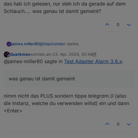
das hab ich gelesen, nur steh ich da gerade auf dem
Schlauch.... was genau ist damit gemeint?
0
@
blauholsten
danke.
james.miller80
J
Quarkmax
schrieb am
23. Apr. 2024, 20:44
das hab ich gelesen, nur steh ich da gerade auf
zuletzt editiert von Quarkmax
Offline
@james-miller80 sagte in
Test Adapter Alarm 3.6.x
:
dem Schlauch.... was genau ist damit gemeint?
was genau ist damit gemeint
nimm nicht das PLUS sondern tippe
telegram.0
(also
die Instanz, welche du verwenden willst) ein und dann
<Enter>
0