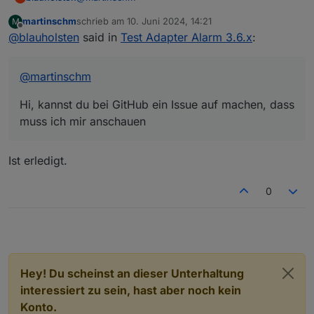
martinschm
schrieb am
10. Juni 2024, 14:21
M
Hi, kannst du bei GitHub ein Issue auf machen,
zuletzt editiert von
Offline
@
blauholsten
said in
Test Adapter Alarm 3.6.x
:
dass muss ich mir anschauen
@
martinschm
Hi, kannst du bei GitHub ein Issue auf machen, dass
muss ich mir anschauen
Ist erledigt.
0
Hey! Du scheinst an dieser Unterhaltung
interessiert zu sein, hast aber noch kein
Konto.