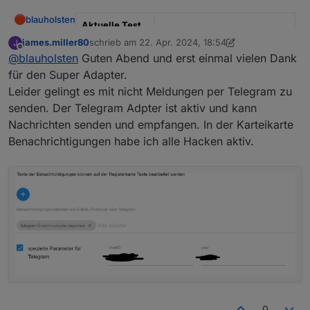
du die Zone einfach.
der Aktivierung machen
blauholsten
Aktuelle Test
Version
3.6.x
james.miller80
schrieb am
22. Apr. 2024, 18:54
J
zuletzt editiert von james.miller80
Offline
@
blauholsten
Guten Abend und erst einmal vielen Dank
Veröffentlichun
22.12.2022
für den Super Adapter.
gsdatum
Leider gelingt es mit nicht Meldungen per Telegram zu
Github Link
https://github.com/misanorot/
senden. Der Telegram Adpter ist aktiv und kann
ioBroker.alarm
Nachrichten senden und empfangen. In der Karteikarte
Benachrichtigungen habe ich alle Hacken aktiv.
Hier Adapter Beschreibung, Changelog etc.
0