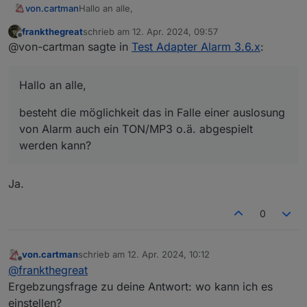
Hallo an alle,
von.cartman
frankthegreat
schrieb am
12. Apr. 2024, 09:57
besteht die möglichkeit das in Falle einer
zuletzt editiert von
Offline
@von-cartman sagte in
Test Adapter Alarm 3.6.x
:
auslosung von Alarm auch ein TON/MP3 o.ä.
abgespielt werden kann?
Hallo an alle,
besteht die möglichkeit das in Falle einer auslosung
von Alarm auch ein TON/MP3 o.ä. abgespielt
werden kann?
Ja.
0
von.cartman
schrieb am
12. Apr. 2024, 10:12
zuletzt editiert von
Offline
@
frankthegreat
Ergebzungsfrage zu deine Antwort: wo kann ich es
einstellen?