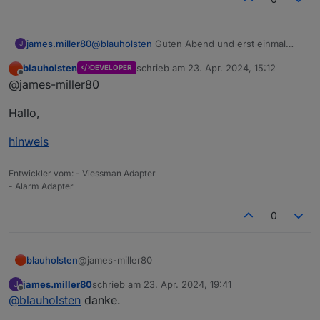
@
blauholsten
Guten Abend und erst einmal
james.miller80
J
vielen Dank für den Super Adapter.
blauholsten
schrieb am
23. Apr. 2024, 15:12
DEVELOPER
Leider gelingt es mit nicht Meldungen per
zuletzt editiert von
Offline
@james-miller80
Telegram zu senden. Der Telegram Adpter ist
aktiv und kann Nachrichten senden und
Hallo,
empfangen. In der Karteikarte
Benachrichtigungen habe ich alle Hacken aktiv.
hinweis
Entwickler vom: - Viessman Adapter
- Alarm Adapter
0
@james-miller80
blauholsten
james.miller80
schrieb am
23. Apr. 2024, 19:41
J
Hallo,
zuletzt editiert von
Offline
@
blauholsten
danke.
hinweis