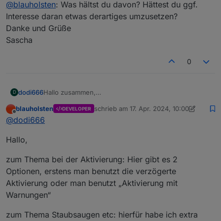
@
blauholsten
: Was hältst du davon? Hättest du ggf.
Interesse daran etwas derartiges umzusetzen?
Danke und Grüße
Sascha
0
dodi666
Hallo zusammen,
D
ich würde gerne meine Zigbee Bewegungsmelder mit
blauholsten
schrieb am
17. Apr. 2024, 10:00
DEVELOPER
in die Alarmanlage einbinden?
zuletzt editiert von blauholsten
Offline
@
dodi666
Wie habt ihr das gemacht? Beim Aktivieren der
Alarmanlage kann es ja durchaus sein, dass ein
Hallo,
Bewegungsmelder noch eine Bewegung registriert
hat. Schließlich befindet man sich ja noch in der
Wohnung.
zum Thema bei der Aktivierung: Hier gibt es 2
Zudem lasse ich bei Abwesenheit gerne den
Optionen, erstens man benutzt die verzögerte
Staubsaugerroboter fahren, welcher dann vermutlich
Aktivierung oder man benutzt „Aktivierung mit
auch die Bewegungsmelder auslöst.
Warnungen“
Schön wäre es in meinen Augen, wenn der Adapter
über eine eigene Logik verfügen würde, welche
zum Thema Staubsaugen etc: hierfür habe ich extra
diese Fälle berücksichtigt.