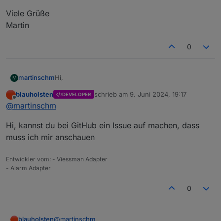
Viele Grüße
Martin
0
Hi,
martinschm
M
blauholsten
schrieb am
9. Juni 2024, 19:17
DEVELOPER
Mir ist aufgefallen, das die
zuletzt editiert von
Offline
@
martinschm
Anwesenheitssimulation weiter läuft, wenn ein
Einbruch gemeldet wurde.
Benachrichtigungen über Bewegungen und
Hi, kannst du bei GitHub ein Issue auf machen, dass
Veränderungen an den Fenstern kommen nicht
mehr, aber die Lichter gehen weiter an und aus.
Sollte die Simulation nicht auch abgebrochen
muss ich mir anschauen
werden ?
Viele Grüße
Entwickler vom: - Viessman Adapter
Martin
- Alarm Adapter
0
@
martinschm
blauholsten