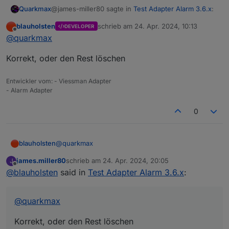
@james-miller80 sagte in
Test Adapter Alarm 3.6.x
:
Quarkmax
blauholsten
schrieb am
24. Apr. 2024, 10:13
DEVELOPER
zuletzt editiert von
Offline
was genau ist damit gemeint
@
quarkmax
Korrekt, oder den Rest löschen
nimm nicht das PLUS sondern tippe
telegram.0
(also
die Instanz, welche du verwenden willst) ein und
Entwickler vom: - Viessman Adapter
dann <Enter>
- Alarm Adapter
0
@
quarkmax
blauholsten
james.miller80
schrieb am
24. Apr. 2024, 20:05
J
Korrekt, oder den Rest löschen
zuletzt editiert von
Offline
@
blauholsten
said in
Test Adapter Alarm 3.6.x
:
@
quarkmax
Korrekt, oder den Rest löschen