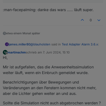
:man-facepalming: danke das wars ..... läuft super.
0
etwa einem Monat später
@
blauholsten
said in
Test Adapter Alarm 3.6.x
:
james.miller80
J
martinschm
schrieb am
7. Juni 2024, 15:10
M
zuletzt editiert von
Offline
Hi,
@
quarkmax
:man-facepalming: danke das wars ..... läuft
Korrekt, oder den Rest löschen
Mir ist aufgefallen, das die Anwesenheitssimulation
super.
weiter läuft, wenn ein Einbruch gemeldet wurde.
Benachrichtigungen über Bewegungen und
Veränderungen an den Fenstern kommen nicht mehr,
aber die Lichter gehen weiter an und aus.
Sollte die Simulation nicht auch abgebrochen werden ?