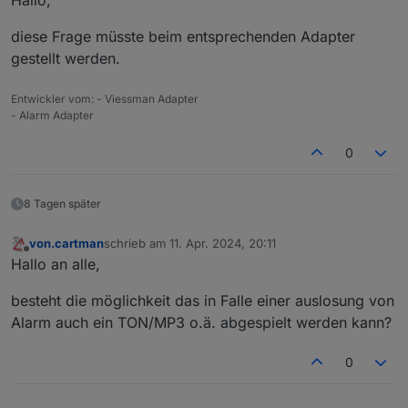
Hallo,
diese Frage müsste beim entsprechenden Adapter
gestellt werden.
Entwickler vom: - Viessman Adapter
- Alarm Adapter
Bevor die Textwiedergabe gesprochen wird, kommt
immer ein sehr lautes "ping".
0
Kann das abgestellt werden?
8 Tagen später
von.cartman
schrieb am
11. Apr. 2024, 20:11
zuletzt editiert von
Offline
Hallo an alle,
besteht die möglichkeit das in Falle einer auslosung von
Alarm auch ein TON/MP3 o.ä. abgespielt werden kann?
0