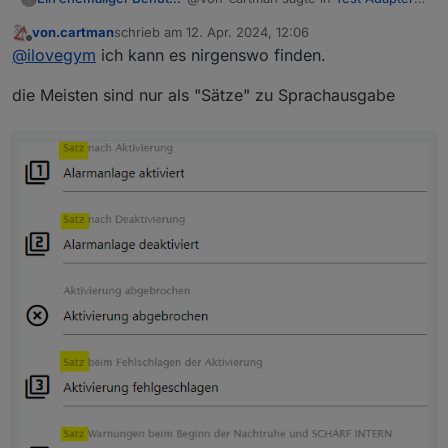
Alarm 3.6.x
:
von.cartman
schrieb am
12. Apr. 2024, 12:06
zuletzt editiert von
Offline
@
frankthegreat
@
ilovegym
ich kann es nirgenswo finden.
Ergebzungsfrage zu deine
Im Tab Verknuepfungen bei Ausgabe,
Antwort: wo kann ich es
die Meisten sind nur als "Sätze" zu Sprachausgabe
da kannst du alles einstellen, wie du
einstellen?
es brauchst.