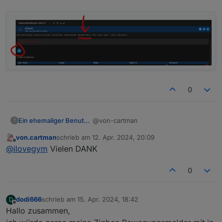
0
@von-cartman
Ein ehemaliger Benutzer
?
von.cartman
schrieb am
12. Apr. 2024, 20:09
falscher Tab, wo du bist, gehts ja nur
zuletzt editiert von
Offline
@
ilovegym
Vielen DANK
um die Alexa Ansagen, geh einfach in
den Tab Verknuepfungen und trage
da dein Command, Script oder was
0
auch immer ein was du starten magst:
dodi666
schrieb am
15. Apr. 2024, 18:42
D
zuletzt editiert von
Offline
Hallo zusammen,