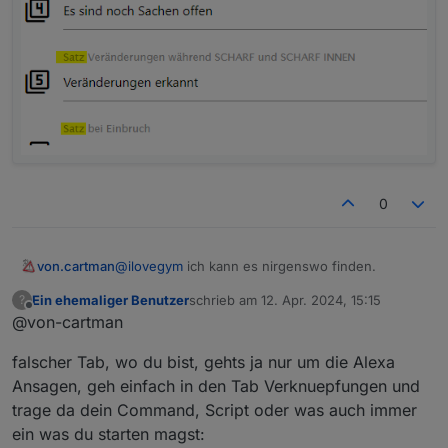
0
@
ilovegym
ich kann es nirgenswo finden.
von.cartman
Ein ehemaliger Benutzer
schrieb am
12. Apr. 2024, 15:15
?
die Meisten sind nur als "Sätze" zu
zuletzt editiert von
Offline
@von-cartman
Sprachausgabe
falscher Tab, wo du bist, gehts ja nur um die Alexa
Ansagen, geh einfach in den Tab Verknuepfungen und
trage da dein Command, Script oder was auch immer
ein was du starten magst: