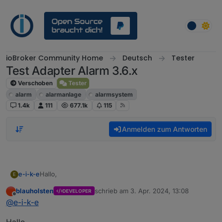
Weiter zum Inhalt
ioBroker Community Home
Deutsch
Tester
Test Adapter Alarm 3.6.x
Verschoben
Tester
alarm
alarmanlage
alarmsystem
1.4k
111
677.1k
115
Anmelden zum Antworten
Hallo,
e-i-k-e
E
blauholsten
schrieb am
3. Apr. 2024, 13:08
DEVELOPER
ich lasse mir über eine Amazon Alex mitteilen, wenn ich
zuletzt editiert von
Offline
@
e-i-k-e
die Alarmanlage aktiviert bzw. deaktiviert haben.