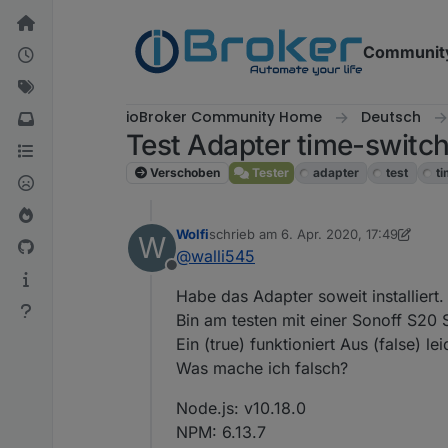
Weiter zum Inhalt
Communit
ioBroker Community Home
Deutsch
Test Adapter time-switch
Verschoben
Tester
adapter
test
t
Wolfi
schrieb am
6. Apr. 2020, 17:49
W
zuletzt editiert von Wolfi
4. Juni 2020,
@
walli545
Offline
Habe das Adapter soweit installiert.
Bin am testen mit einer Sonoff S20 
Ein (true) funktioniert Aus (false) le
Was mache ich falsch?
Node.js: v10.18.0
NPM: 6.13.7