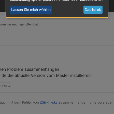
Lassen Sie mich wählen
Das ist ok
 wenn er euch geholfen hat.
ekt der S20 funktioniert ja true und false?
deren Problem zusammenhängen
tte die aktuelle Version vom Master installieren
 08:51
t auch mit dem Fehler von
@
liv-in-sky
zusammenhängen, bitte vorerst ein Update abwarten. Ich
haltsteckdosen, die über MQTT angebunden sind, festgestellt, dass di
s weiter
ihr müsstet mir noch mehr logs (während der installation, sonstige währ