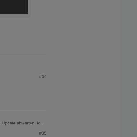
#34
ese die Werte OFF/ON
#35
end der Adapter läuft,