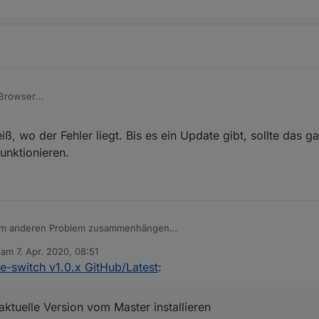
 Browser
 2020, 10:46
, wo der Fehler liegt. Bis es ein Update gibt, sollte das g
nktionieren.
dem anderen Problem zusammenhängen
oben, bitte die aktuelle Version vom Master installieren
b am
7. Apr. 2020, 08:51
editiert von
e-switch v1.0.x GitHub/Latest
:
 aktuelle Version vom Master installieren