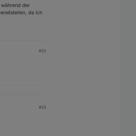
e während der
reitstellen, da ich
#32
ötige nicht?
#33