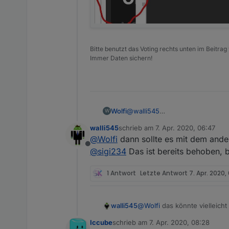
Bitte benutzt das Voting rechts unten im Beitrag
Immer Daten sichern!
Wolfi
@
walli545
W
Ja aber bei dem Objekt Power dir
walli545
schrieb am
7. Apr. 2020, 06:47
zuletzt editiert von
@
Wolfi
dann sollte es mit dem an
Offline
@
sigi234
Das ist bereits behoben, bi
1 Antwort
Letzte Antwort
7. Apr. 2020,
@
Wolfi
das könnte vielleich
walli545
habe bei meinen Tasmota Sc
Iccube
schrieb am
7. Apr. 2020, 08:28
benötigen, vielleicht hilft da
@ThaBam @Icube
@
simpixo
zuletzt editiert von