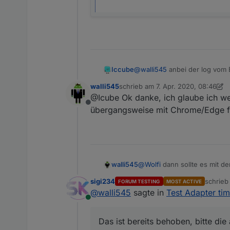
Iccube
@
walli545
anbei der log vom
walli545
schrieb am
7. Apr. 2020, 08:46
zuletzt editiert von walli545
4. Juli
@Icube Ok danke, ich glaube ich weiß
Offline
übergangsweise mit Chrome/Edge fu
walli545
@
Wolfi
dann sollte es mit 
@
sigi234
Das ist bereits beh
sigi234
schrie
FORUM TESTING
MOST ACTIVE
zuletzt 
@
walli545
sagte in
Test Adapter tim
Online
Das ist bereits behoben, bitte die