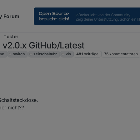
y Forum
Tester
 v2.0.x GitHub/Latest
ime
switch
zeitschaltuhr
vis
481
beiträge
75
kommentatoren
 20:10
Schaltsteckdose.
ider nicht??