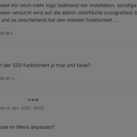
stet mir noch mehr logs (während der installation, sonstig
enn versucht wird auf die admin oberfläche zuzugreifen) be
 und es anscheinend bei den meisten funktioniert ...
 08:28
 der S20 funktioniert ja true und false?
 06:47
Komisch mit einem Shelly Device funktioniert es aber genau mit meinen SonOff S20 da wo ich es ben
2.0.0
b am
6. Apr. 2020, 20:00
editiert von
14.05.2020
https://github.com/walli545/ioBroker.time-switch
rösse im Menü anpassen?