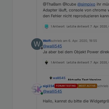
@ThaBam @Icube
@
simpixo
ihr müs
Adapter läuft, console von chrome w
den Fehler nicht reproduzieren kann
1 Antwort
Letzte Antwort
7. Apr. 2020,
Wolfi
schrieb am
6. Apr. 2020, 19:55
W
zuletzt editiert von
@
walli545
Offline
Ja aber bei dem Objekt Power direkt
1 Antwort
Letzte Antwort
7. Apr. 2020,
walli545
Aktuelle Test Version
sigi234
schrie
FORUM TESTING
MOST ACTIVE
zuletzt 
Veröffentlichungsdatum
@
walli545
Online
Github Link
Hallo, kannst du bitte die Widgetg
Beschreibung des Adapters