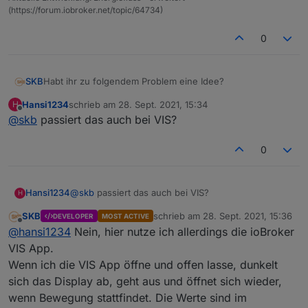
(https://forum.iobroker.net/topic/64734)
0
Habt ihr zu folgendem Problem eine Idee?
SKB
Hansi1234
schrieb am
28. Sept. 2021, 15:34
H
Ich habe ein Samsung Tablet, welches mit LineageOS
zuletzt editiert von
Offline
@
skb
passiert das auch bei VIS?
läuft. Hier habe ich JarVIS aufgerufen. Nach einer Zeit
geht beim Tablet das Display aus und es reagiert quasi auf
Danke!
Bewegung und schaltet sich wieder ein.
0
Nun habe ich das Phänomen, das die JarVIS Oberfläche
im Browser (Opera oder Chrome) nach einer Zeit einfriert
und nicht mehr reagiert.
Hansi1234
@
skb
passiert das auch bei VIS?
H
Woran könnte dies liegen? Wenn ich sie auf dem Rechner
z.B. laufen lasse, reagiert sie immer ohne Probleme.
SKB
schrieb am
28. Sept. 2021, 15:36
DEVELOPER
MOST ACTIVE
zuletzt editiert von
Offline
@
hansi1234
Nein, hier nutze ich allerdings die ioBroker
VIS App.
Wenn ich die VIS App öffne und offen lasse, dunkelt
sich das Display ab, geht aus und öffnet sich wieder,
wenn Bewegung stattfindet. Die Werte sind im