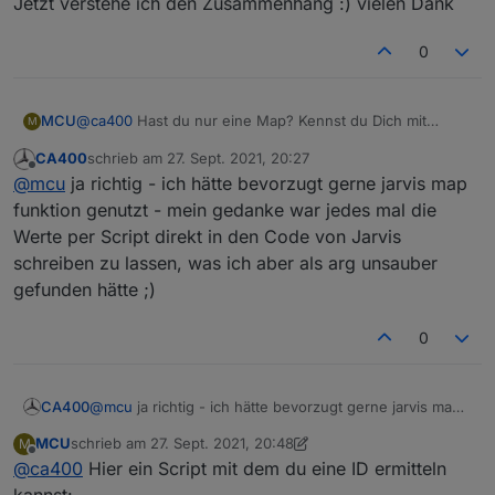
Jetzt verstehe ich den Zusammenhang :) vielen Dank
0
MCU
@
ca400
Hast du nur eine Map? Kennst du Dich mit
M
javascript ein wenig aus?
CA400
schrieb am
27. Sept. 2021, 20:27
zuletzt editiert von
Offline
@
mcu
ja richtig - ich hätte bevorzugt gerne jarvis map
funktion genutzt - mein gedanke war jedes mal die
Werte per Script direkt in den Code von Jarvis
schreiben zu lassen, was ich aber als arg unsauber
gefunden hätte ;)
0
CA400
@
mcu
ja richtig - ich hätte bevorzugt gerne jarvis map
funktion genutzt - mein gedanke war jedes mal die
MCU
schrieb am
27. Sept. 2021, 20:48
M
Werte per Script direkt in den Code von Jarvis
zuletzt editiert von MCU
Offline
@
ca400
Hier ein Script mit dem du eine ID ermitteln
schreiben zu lassen, was ich aber als arg unsauber
gefunden hätte ;)
kannst: