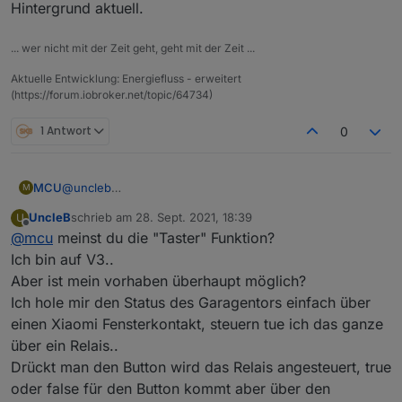
Hintergrund aktuell.
... wer nicht mit der Zeit geht, geht mit der Zeit ...
Aktuelle Entwicklung: Energiefluss - erweitert
(https://forum.iobroker.net/topic/64734)
1 Antwort
0
MCU
@
uncleb
M
Toggle-Modus ist erst mit v3 möglich.
UncleB
schrieb am
28. Sept. 2021, 18:39
U
v2: ButtonAction oder IconButtonAction, kann ein
zuletzt editiert von
Offline
@
mcu
meinst du die "Taster" Funktion?
Zustand schalten entweder "true" oder "false".
Möchte man nicht "true" schalten, sondern "false" muss
Ich bin auf V3..
man in den Datenpunkt-Eigenschaften: {"on":false}
Aber ist mein vorhaben überhaupt möglich?
eintragen.
Ich hole mir den Status des Garagentors einfach über
einen Xiaomi Fensterkontakt, steuern tue ich das ganze
über ein Relais..
Drückt man den Button wird das Relais angesteuert, true
oder false für den Button kommt aber über den