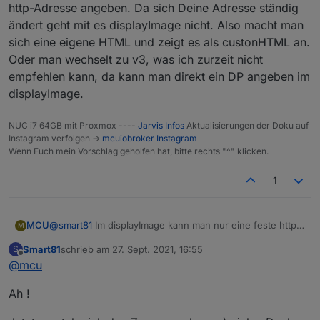
Das hat aber nix mit meiner Frage zu tun :) Das war für
http-Adresse angeben. Da sich Deine Adresse ständig
mich schon geklärt aber mir geht es um einen
ändert geht mit es displayImage nicht. Also macht man
Datenpunkt im DisplayImage Widget.
sich eine eigene HTML und zeigt es als custonHTML an.
Oder man wechselt zu v3, was ich zurzeit nicht
empfehlen kann, da kann man direkt ein DP angeben im
displayImage.
NUC i7 64GB mit Proxmox ----
Jarvis Infos
Aktualisierungen der Doku auf
Instagram verfolgen ->
mcuiobroker Instagram
Wenn Euch mein Vorschlag geholfen hat, bitte rechts "^" klicken.
1
MCU
@
smart81
Im displayImage kann man nur eine feste http-
M
Adresse angeben. Da sich Deine Adresse ständig ändert
Smart81
schrieb am
27. Sept. 2021, 16:55
S
geht mit es displayImage nicht. Also macht man sich eine
zuletzt editiert von
Offline
@
mcu
eigene HTML und zeigt es als custonHTML an. Oder man
wechselt zu v3, was ich zurzeit nicht empfehlen kann, da
Ah !
kann man direkt ein DP angeben im displayImage.