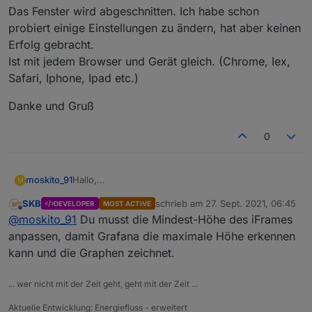
Das Fenster wird abgeschnitten. Ich habe schon
probiert einige Einstellungen zu ändern, hat aber keinen
Erfolg gebracht.
Ist mit jedem Browser und Gerät gleich. (Chrome, Iex,
Safari, Iphone, Ipad etc.)
Danke und Gruß
0
Hallo,
moskito_91
M
ich habe ein Problem mit den Iframes nach update.
SKB
schrieb am
27. Sept. 2021, 06:45
DEVELOPER
MOST ACTIVE
Grafana-Graphen habe bis vor dem Update ohne
Der Link sieht folgendermaßen aus:
zuletzt editiert von
Offline
@
moskito_91
Du musst die Mindest-Höhe des iFrames
Probleme funktioniert.
http://192.168.0.10:3000/d/-GuWK9xMz/pv_anlage?
Kann mir jemand helfen?
orgId=1&from=now-12h&to=now&kiosk
anpassen, damit Grafana die maximale Höhe erkennen
kann und die Graphen zeichnet.
... wer nicht mit der Zeit geht, geht mit der Zeit ...
Aktuelle Entwicklung: Energiefluss - erweitert