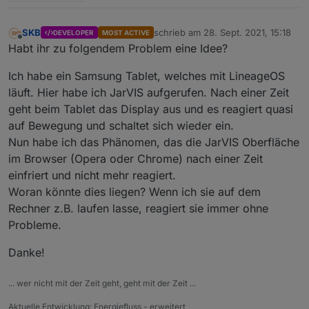
SKB
schrieb am
28. Sept. 2021, 15:18
DEVELOPER
MOST ACTIVE
zuletzt editiert von
Offline
Habt ihr zu folgendem Problem eine Idee?
Ich habe ein Samsung Tablet, welches mit LineageOS
läuft. Hier habe ich JarVIS aufgerufen. Nach einer Zeit
geht beim Tablet das Display aus und es reagiert quasi
auf Bewegung und schaltet sich wieder ein.
Nun habe ich das Phänomen, das die JarVIS Oberfläche
im Browser (Opera oder Chrome) nach einer Zeit
einfriert und nicht mehr reagiert.
Woran könnte dies liegen? Wenn ich sie auf dem
Rechner z.B. laufen lasse, reagiert sie immer ohne
Probleme.
Danke!
... wer nicht mit der Zeit geht, geht mit der Zeit ...
Aktuelle Entwicklung: Energiefluss - erweitert