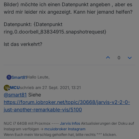
Bilder) möchte ich einen Datenpunkt angeben , aber es
wird mir leider nix angezeigt. Kann hier jemand helfen?
Datenpunkt: {Datenpunkt
ring.0.doorbell_83834915.snapshotrequest}
Ist das verkehrt?
0
Hallo Leute,
Smart81
S
MCU
schrieb am
27. Sept. 2021, 13:21
M
Ich möchte gerne mit dem Displayimage Widget meine
zuletzt editiert von
Offline
@
smart81
Siehe
Snapshots von einer Ringkamera anzeigen lassen.
Da die Adresse sich ja immer wieder ändert (Namen
https://forum.iobroker.net/topic/30668/jarvis-v2-2-0-
der Bilder) möchte ich einen Datenpunkt angeben ,
just-another-remarkable-vis/5100
aber es wird mir leider nix angezeigt. Kann hier
Datenpunkt: {Datenpunkt
jemand helfen?
ring.0.doorbell_83834915.snapshotrequest}
NUC i7 64GB mit Proxmox ----
Jarvis Infos
Aktualisierungen der Doku auf
Ist das verkehrt?
Instagram verfolgen ->
mcuiobroker Instagram
Wenn Euch mein Vorschlag geholfen hat, bitte rechts "^" klicken.