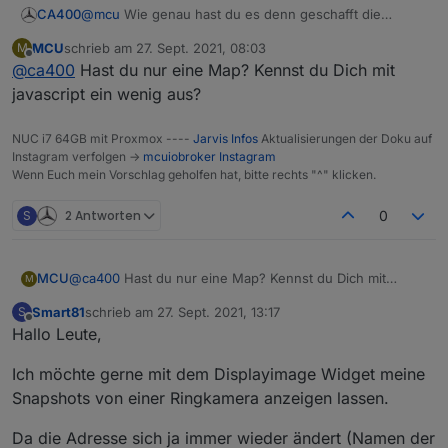
@
mcu
Wie genau hast du es denn geschafft die
CA400
"defaultPosition" als eine Variable anzugeben bzw.
MCU
schrieb am
27. Sept. 2021, 08:03
M
aktualisieren zu lassen? Ich besitze noch die V2 und
//Die OpenStreetMap variante teste ich mal, vielleicht
zuletzt editiert von
Offline
@
ca400
Hast du nur eine Map? Kennst du Dich mit
EDIT: Geht auch mit jarvis-Map: Muss dann nur im
dort kann man in den Einstellungen nur L/B angeben
ist das eine gute Alternative. Ich hätte halt gerne einen
sichtbaren festgelegten Zoombereich sein
keinen String etc.
zoom von 70-100m :)
javascript ein wenig aus?
NUC i7 64GB mit Proxmox ----
Jarvis Infos
Aktualisierungen der Doku auf
Instagram verfolgen ->
mcuiobroker Instagram
Wenn Euch mein Vorschlag geholfen hat, bitte rechts "^" klicken.
S
2 Antworten
0
MCU
@
ca400
Hast du nur eine Map? Kennst du Dich mit
M
javascript ein wenig aus?
Smart81
schrieb am
27. Sept. 2021, 13:17
S
zuletzt editiert von
Offline
Hallo Leute,
Ich möchte gerne mit dem Displayimage Widget meine
Snapshots von einer Ringkamera anzeigen lassen.
Da die Adresse sich ja immer wieder ändert (Namen der