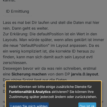
ID Ermittlung
Lass es mal bei Dir laufen und stell die Daten mal hier
rein. Dann geht es weiter.
Zur Erklärung: Die defaultPosition ist ein Wert in den
Layouts. Man würde später, wenn alles geklärt ist immer
die neue "defaultPosition" im Layout anpassen. Da es
ein wenig kompliziert ist, die korrekte ID heraus zu
finden, kann man sich damit auch sein Layout evtl
zerschiessen.
Deswegen bevor wir da was rein schreiben, erstmal
eine
Sicherung machen
von dem DP
jarvis.0.layout
.
Das obige Script liest nur die Daten.
Grundsätzliche Frage: Du machst täglich eine
Hallo! Könnten wir bitte einige zusätzliche Dienste für
Datensicherung von jarvis?
Funktionalität & Analytics
aktivieren? Sie können Ihre
Zustimmung später jederzeit ändern oder zurückziehen.
NUC i7 64GB mit Proxmox ----
Jarvis Infos
Aktualisierungen der Doku auf
Lassen Sie mich wählen
Das ist ok
Instagram verfolgen ->
mcuiobroker Instagram