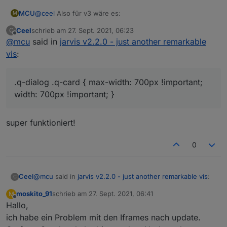
@
ceel
Also für v3 wäre es:
MCU
M
Ceel
schrieb am
27. Sept. 2021, 06:23
C
/* nur für v3 */

zuletzt editiert von
Offline
@
mcu
said in
jarvis v2.2.0 - just another remarkable
.q-dialog .q-card {

Und dann entsprechend alle Werte so anpassen, welche
	max-width: 700px !important;

vis
:
du für Dein System brauchst .
	width: 700px !important;

.q-dialog .q-card { max-width: 700px !important;
width: 700px !important; }
super funktioniert!
0
@
mcu
said in
jarvis v2.2.0 - just another remarkable vis
:
Ceel
C
moskito_91
schrieb am
27. Sept. 2021, 06:41
M
zuletzt editiert von
Offline
Hallo,
.q-dialog .q-card { max-width: 700px !important;
width: 700px !important; }
ich habe ein Problem mit den Iframes nach update.
super funktioniert!