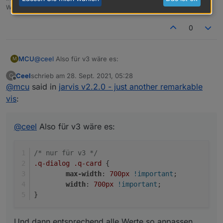
Wenn Euch mein Vorschlag geholfen hat, bitte rechts "^" klicken.
0
@
ceel
Also für v3 wäre es:
MCU
M
Ceel
schrieb am
28. Sept. 2021, 05:28
C
/* nur für v3 */

zuletzt editiert von
Offline
@
mcu
said in
jarvis v2.2.0 - just another remarkable
.q-dialog .q-card {

Und dann entsprechend alle Werte so anpassen, welche
	max-width: 700px !important;

vis
:
du für Dein System brauchst .
	width: 700px !important;

@
ceel
Also für v3 wäre es:
/* nur für v3 */
.q-dialog
.q-card
 {
max-width
: 
700px
!important
;
width
: 
700px
!important
;
}
Und dann entsprechend alle Werte so anpassen,