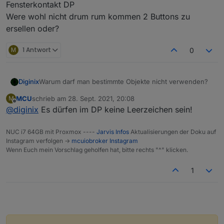
Fensterkontakt DP
Were wohl nicht drum rum kommen 2 Buttons zu
ersellen oder?
M
1 Antwort
0
Warum darf man bestimmte Objekte nicht verwenden?
Diginix
MCU
schrieb am
28. Sept. 2021, 20:08
M
zuletzt editiert von
Offline
@
diginix
Es dürfen im DP keine Leerzeichen sein!
NUC i7 64GB mit Proxmox ----
Jarvis Infos
Aktualisierungen der Doku auf
Instagram verfolgen ->
mcuiobroker Instagram
Wenn Euch mein Vorschlag geholfen hat, bitte rechts "^" klicken.
1