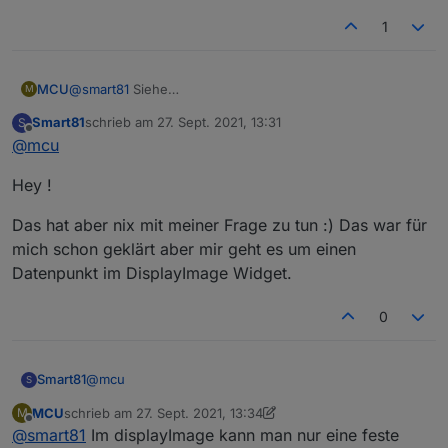
1
MCU
@
smart81
Siehe
M
https://forum.iobroker.net/topic/30668/jarvis-v2-2-0-
Smart81
schrieb am
27. Sept. 2021, 13:31
S
just-another-remarkable-vis/5100
zuletzt editiert von
Offline
@
mcu
Hey !
Das hat aber nix mit meiner Frage zu tun :) Das war für
mich schon geklärt aber mir geht es um einen
Datenpunkt im DisplayImage Widget.
0
@
mcu
Smart81
S
MCU
schrieb am
27. Sept. 2021, 13:34
M
Hey !
zuletzt editiert von MCU
Offline
@
smart81
Im displayImage kann man nur eine feste