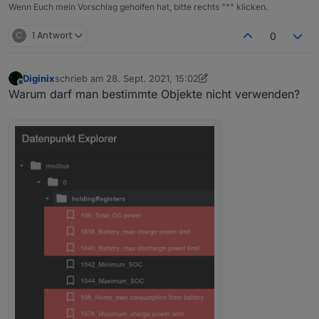
Wenn Euch mein Vorschlag geholfen hat, bitte rechts "^" klicken.
C
1 Antwort
0
Diginix
schrieb am
28. Sept. 2021, 15:02
zuletzt editiert von Diginix
Offline
Warum darf man bestimmte Objekte nicht verwenden?