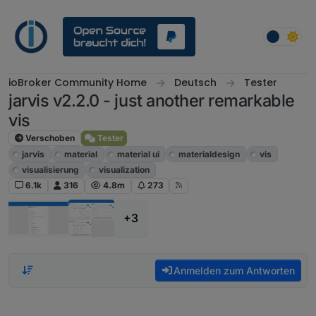
Weiter zum Inhalt
ioBroker Community Home
Deutsch
Tester
jarvis v2.2.0 - just another remarkable
vis
Verschoben
Tester
jarvis
material
material ui
materialdesign
vis
visualisierung
visualization
6.1k
316
4.8m
273
+3
Anmelden zum Antworten