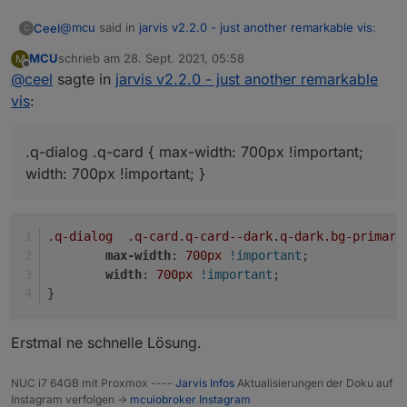
@
mcu
said in
jarvis v2.2.0 - just another remarkable vis
:
Ceel
C
MCU
schrieb am
28. Sept. 2021, 05:58
M
zuletzt editiert von
Offline
@
ceel
sagte in
@
ceel
Also für v3 wäre es:
jarvis v2.2.0 - just another remarkable
vis
:
Hi
/* nur für v3 */

leider verändert es jegliche Popups. Auch das Popup um
.q-dialog .q-card {

Menü vom Widget:
	max-width: 700px !important;

.q-dialog .q-card { max-width: 700px !important;
	width: 700px !important;

width: 700px !important; }
Und dann entsprechend alle Werte so anpassen,
.q-dialog
welche du für Dein System brauchst .
.q-card
.q-card--dark
.q-dark
.bg-primary
max-width
: 
700px
!important
;
width
: 
700px
!important
;
}
Erstmal ne schnelle Lösung.
NUC i7 64GB mit Proxmox ----
Jarvis Infos
Aktualisierungen der Doku auf
Instagram verfolgen ->
mcuiobroker Instagram