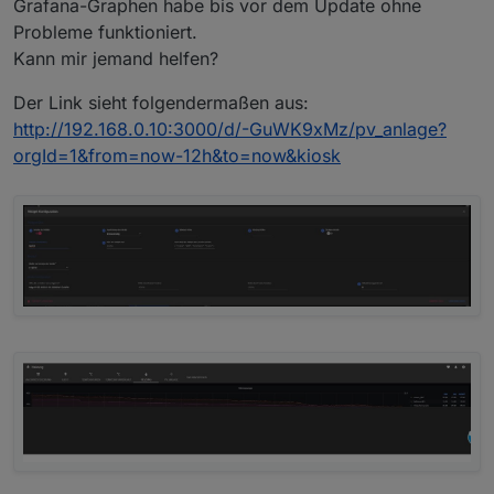
Grafana-Graphen habe bis vor dem Update ohne
Probleme funktioniert.
Kann mir jemand helfen?
Der Link sieht folgendermaßen aus:
http://192.168.0.10:3000/d/-GuWK9xMz/pv_anlage?
orgId=1&from=now-12h&to=now&kiosk