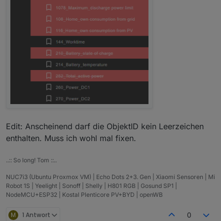
Edit: Anscheinend darf die ObjektID kein Leerzeichen
enthalten. Muss ich wohl mal fixen.
..:: So long! Tom ::..
NUC7i3 (Ubuntu Proxmox VM) | Echo Dots 2+3. Gen | Xiaomi Sensoren | Mi
Robot 1S | Yeelight | Sonoff | Shelly | H801 RGB | Gosund SP1 |
NodeMCU+ESP32 | Kostal Plenticore PV+BYD | openWB
M
1 Antwort
0