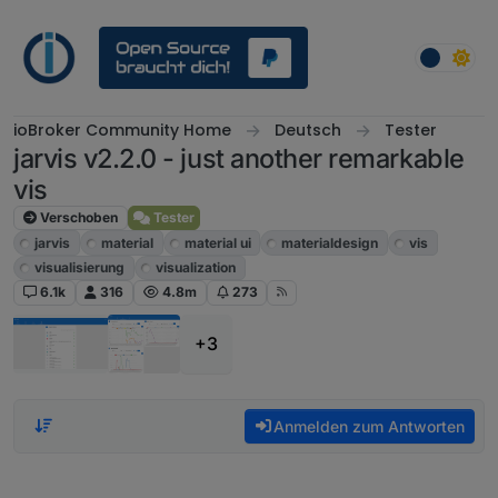
Weiter zum Inhalt
ioBroker Community Home
Deutsch
Tester
jarvis v2.2.0 - just another remarkable
vis
Verschoben
Tester
jarvis
material
material ui
materialdesign
vis
visualisierung
visualization
6.1k
316
4.8m
273
+3
Anmelden zum Antworten