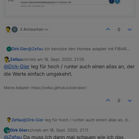
S
2 Antworten
0
Dirk Gier
@
Zefau
Ich benutze den Homee adapter mit FIBARO
Roller Shutter 3 / Z-Wave Plus Rolladenschalter, FGR-
Zefau
schrieb am
18. Sept. 2020, 21:05
223.
zuletzt editiert von
Offline
@
Dirk-Gier
leg für hoch / runter auch einen alias an, der
Den Datenpunkt Sop habe ich mitlerweile
hinbekommen in dem ich ein Alias angelegt habe, das
die Werte einfach umgekehrt.
hat auch funktioniert soweit.
Ausser Rollladen Auf und zu sind noch vertauscht. Da
Meine Adapter: https://zefau.github.io/iobroker/
könnte ich zwar die Orientierung umkehren, dann
passt es aber leider
0
nicht mehr zu den Schaltern wenn man von Hand
bedienen möchte.
Danke für deine Mühe.
Zefau
@
Dirk-Gier
leg für hoch / runter auch einen alias an, der
die Werte einfach umgekehrt.
Dirk Gier
schrieb am
18. Sept. 2020, 21:11
zuletzt editiert von
Offline
@
Zefau
Da muss ich dann mal schauen wie ich das