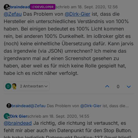
braindead
schrieb am
18. Sept. 2020, 12:56
DEVELOPER
zuletzt editiert von
Offline
@
Zefau
Das Problem von
@
Dirk-Gier
ist, dass die
Hersteller ein unterschiedliches Verständnis von 100%
haben. Bei einigen bedeutet es 100% Licht kommen
rein, bei anderen 100% Dunkelheit. Im ioBroker gibt es
(noch) keine einheitliche Übersetzung dafür. Kann jarvis
das irgendwie (via JSON) umrechnen? Ich meine das
irgendwann mal auf einen Screenshot gesehen zu
haben, aber weil es für mich keine Rolle gespielt hat,
habe ich es nicht näher verfolgt.
2 Antworten
0
braindead
@
Zefau
Das Problem von
@
Dirk-Gier
ist, dass die
Hersteller ein unterschiedliches Verständnis von
Dirk Gier
schrieb am
18. Sept. 2020, 14:55
100% haben. Bei einigen bedeutet es 100% Licht
zuletzt editiert von
Offline
@
braindead
Ja richtig, die richtung ist vertauscht, es
kommen rein, bei anderen 100% Dunkelheit. Im
ioBroker gibt es (noch) keine einheitliche
fehlt mir aber auch ein Datenpunkt für den Stop Button.
Übersetzung dafür. Kann jarvis das irgendwie (via
Ich habe lediglich Datenpunkt Position-137 (level.blind),