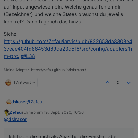
auf Input angewiesen bin. Welche genau fehlen dir
(Bezeichner) und welche States brauchst du jeweils
konkret? Dann füge ich das hinzu.
Siehe
https://github.com/Zefau/jarvis/blob/922653da8308e4
37eae404fd86453d69da23d5f6/src/config/adapters/h
m-prc.js#L38
Meine Adapter: https://zefau.github.io/iobroker/
1 Antwort
0
@
Zefau
dslraser
mal so ein erstes Feedback, aber ich habe noch nicht
Zefau
schrieb am
19. Sept. 2020, 16:56
wirklich viel drinn.
Beispiel bei mir
zuletzt editiert von
Offline
@
dslraser
Die Lampen(bei mir HUE) gehen wirklich schnell zu
erstellen. Wenn man mal kapiert hat wie man die Icon
setzen kann sieht es auch gut aus. Die Steuerung der
Ich habe die auch als Alias für die Fenster, aber
Lampen funktioniert im vollem Umfang.👍