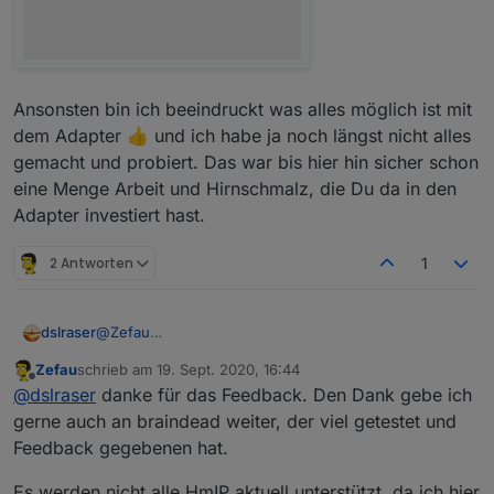
Ansonsten bin ich beeindruckt was alles möglich ist mit
dem Adapter 👍 und ich habe ja noch längst nicht alles
gemacht und probiert. Das war bis hier hin sicher schon
eine Menge Arbeit und Hirnschmalz, die Du da in den
Adapter investiert hast.
2 Antworten
1
@
Zefau
dslraser
mal so ein erstes Feedback, aber ich habe noch nicht
Zefau
schrieb am
19. Sept. 2020, 16:44
wirklich viel drinn.
Beispiel bei mir
zuletzt editiert von
Offline
@
dslraser
danke für das Feedback. Den Dank gebe ich
Die Lampen(bei mir HUE) gehen wirklich schnell zu
erstellen. Wenn man mal kapiert hat wie man die Icon
gerne auch an braindead weiter, der viel getestet und
setzen kann sieht es auch gut aus. Die Steuerung der
Feedback gegebenen hat.
Lampen funktioniert im vollem Umfang.👍
Es werden nicht alle HmIP aktuell unterstützt, da ich hier