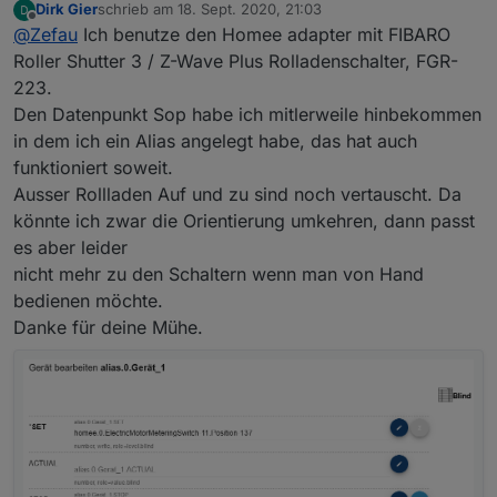
Dirk Gier
schrieb am
18. Sept. 2020, 21:03
Am besten du legst erstmal Mapping States an mit etwas
zuletzt editiert von
Offline
@
Zefau
Ich benutze den Homee adapter mit FIBARO
Javascript-Logik, um es kompatibel zu machen.
Für Stop, z.B.
alias.0.Gartentür.stop
(ungetestet)
on({ 'id': 'alias.0.Gartentür.stop', 'val': tru
Roller Shutter 3 / Z-Wave Plus Rolladenschalter, FGR-
     setState('instanz.des.adapters.bis.UpDown-
223.
Dann kannst du
alias.0.Gartentür.stop
in jarvis als
Den Datenpunkt Sop habe ich mitlerweile hinbekommen
Trigger für
activity
nutzen.
Allerdings fehlt ein Datenpunkt der anzeigt, ob es eine
Alternativ kannst du beim Gerät auch den State
in dem ich ein Alias angelegt habe, das hat auch
laufende Aktivität gibt (also die Rolladen gerade hoch-
activity
rauslöschen / weg lassen, dann zeigt das
funktioniert soweit.
oder runterfahren). Gibt es hier etwas in dem Adapter?
Widget nur hoch / runter ohne stop Button an.
Ausser Rollladen Auf und zu sind noch vertauscht. Da
könnte ich zwar die Orientierung umkehren, dann passt
es aber leider
nicht mehr zu den Schaltern wenn man von Hand
bedienen möchte.
Danke für deine Mühe.