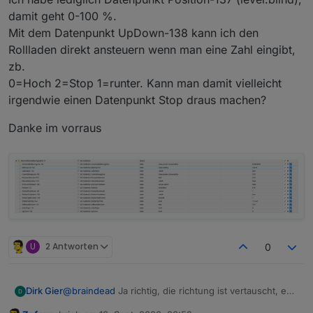
JSON) umrechnen? Ich meine das irgendwann mal
damit geht 0-100 %.
auf einen Screenshot gesehen zu haben, aber weil
Mit dem Datenpunkt UpDown-138 kann ich den
es für mich keine Rolle gespielt hat, habe ich es
nicht näher verfolgt.
Rollladen direkt ansteuern wenn man eine Zahl eingibt,
zb.
0=Hoch 2=Stop 1=runter. Kann man damit vielleicht
irgendwie einen Datenpunkt Stop draus machen?
Danke im vorraus
U
2 Antworten
0
@
braindead
Ja richtig, die richtung ist vertauscht, es
Dirk Gier
fehlt mir aber auch ein Datenpunkt für den Stop