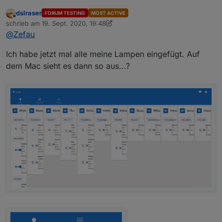
dslraser
FORUM TESTING
MOST ACTIVE
Offline
schrieb am
19. Sept. 2020, 19:48
zuletzt editiert von dslraser
@
Zefau
Ich habe jetzt mal alle meine Lampen eingefügt. Auf
dem Mac sieht es dann so aus...?