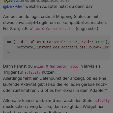
Zefau
schrieb am
18. Sept. 2020, 20:52
Button.
Danke im vorraus
zuletzt editiert von
Offline
@
Dirk-Gier
welchen Adapter nutzt du denn da?
Ich habe lediglich Datenpunkt Position-137
(level.blind), damit geht 0-100 %.
Am besten du legst erstmal Mapping States an mit
Mit dem Datenpunkt UpDown-138 kann ich den
Rollladen direkt ansteuern wenn man eine Zahl
etwas Javascript-Logik, um es kompatibel zu machen.
eingibt, zb.
Für Stop, z.B.
(ungetestet)
alias.0.Gartentür.stop
0=Hoch 2=Stop 1=runter. Kann man damit vielleicht
irgendwie einen Datenpunkt Stop draus machen?
on
({ 
'id'
: 
'alias.0.Gartentür.stop'
, 
'val'
: 
true
 }, (
     setState(
'instanz.des.adapters.bis.UpDown-138'
,
Dann kannst du
in jarvis als
alias.0.Gartentür.stop
Trigger für
nutzen.
activity
Allerdings fehlt ein Datenpunkt der anzeigt, ob es eine
laufende Aktivität gibt (also die Rolladen gerade hoch-
oder runterfahren). Gibt es hier etwas in dem Adapter?
Alternativ kannst du beim Gerät auch den State
activity
rauslöschen / weg lassen, dann zeigt das Widget nur
hoch / runter ohne stop Button an.