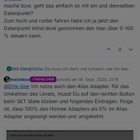
mache bzw. geht das einfach so mit ein und demselben
Datenpunkt?
Zum hoch und runter fahren habe ich ja jetzt den
Datenpunkt blind.level genommen den man über 0-100
% steuern kann.
0
Dirk Gier
@
Zefau
Da muss ich dann mal schauen wie ich das
mache bzw. geht das einfach so mit ein und
braindead
schrieb am
18. Sept. 2020, 21:19
DEVELOPER
demselben Datenpunkt?
zuletzt editiert von
Offline
@
Dirk-Gier
Ich nutze auch den Alias Adapter. Für das
Zum hoch und runter fahren habe ich ja jetzt den
Datenpunkt blind.level genommen den man über 0-
Umkehren des Levels, musst Du auf den rechten Button
100 % steuern kann.
beim SET State klicken und folgendes Eintragen. Folge
ist, dass 100% des Homee Adapters als 0% im Alias
Adapter angezeigt werden und umgekehrt.