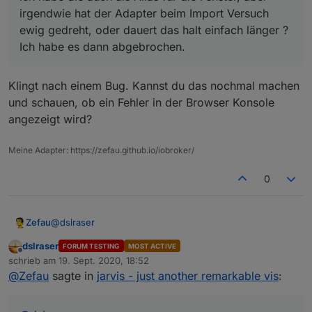
irgendwie hat der Adapter beim Import Versuch
ewig gedreht, oder dauert das halt einfach länger ?
Ich habe es dann abgebrochen.
Klingt nach einem Bug. Kannst du das nochmal machen
und schauen, ob ein Fehler in der Browser Konsole
Bei den Fenstern (bei mir HMIP) ist es schon etwas
angezeigt wird?
mehr geklicke, weil beim Import fast nur unrech
eingelesen wurde. (bei mir), da muß ich noch ca. 20
Fenster dazu bauen.
Meine Adapter: https://zefau.github.io/iobroker/
Ich habe die auch als Alias für die Fenster, aber
irgendwie hat der Adapter beim Import Versuch ewig
0
gedreht, oder dauert das halt einfach länger ? Ich
habe es dann abgebrochen.
@
dslraser
Zefau
dslraser
FORUM TESTING
MOST ACTIVE
Offline
Ich habe die auch als Alias für die Fenster, aber
schrieb am
19. Sept. 2020, 18:52
zuletzt editiert von
irgendwie hat der Adapter beim Import Versuch
@
Zefau
sagte in
jarvis - just another remarkable vis
:
Klingt nach einem Bug. Kannst du das nochmal machen
ewig gedreht, oder dauert das halt einfach länger ?
und schauen, ob ein Fehler in der Browser Konsole
Ich habe es dann abgebrochen.
angezeigt wird?