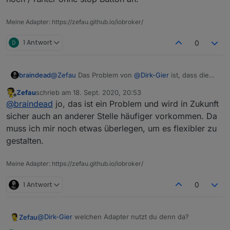
Meine Adapter: https://zefau.github.io/iobroker/
1 Antwort
0
braindead
@
Zefau
Das Problem von
@
Dirk-Gier
ist, dass die
Hersteller ein unterschiedliches Verständnis von
Zefau
schrieb am
18. Sept. 2020, 20:53
100% haben. Bei einigen bedeutet es 100% Licht
zuletzt editiert von
Offline
@
braindead
jo, das ist ein Problem und wird in Zukunft
kommen rein, bei anderen 100% Dunkelheit. Im
ioBroker gibt es (noch) keine einheitliche
sicher auch an anderer Stelle häufiger vorkommen. Da
Übersetzung dafür. Kann jarvis das irgendwie (via
muss ich mir noch etwas überlegen, um es flexibler zu
JSON) umrechnen? Ich meine das irgendwann mal
gestalten.
auf einen Screenshot gesehen zu haben, aber weil
es für mich keine Rolle gespielt hat, habe ich es
nicht näher verfolgt.
Meine Adapter: https://zefau.github.io/iobroker/
1 Antwort
0
@
Dirk-Gier
welchen Adapter nutzt du denn da?
Zefau