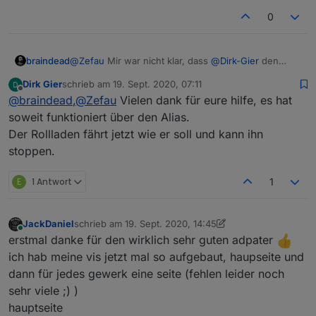
0
braindead
@
Zefau
Mir war nicht klar, dass
@
Dirk-Gier
den
Alias Adapter nutzt. Da ist es kein Problem (siehe
Dirk Gier
schrieb am
19. Sept. 2020, 07:11
oben). Nur wenn User den Adapter nicht nutzen,
zuletzt editiert von
Offline
@
braindead
,
@
Zefau
Vielen dank für eure hilfe, es hat
müssen Sie sich entweder eine Krücke bauen oder
Du baust etwas in jarvis ein.
soweit funktioniert über den Alias.
Der Rollladen fährt jetzt wie er soll und kann ihn
stoppen.
E
1 Antwort
1
JackDaniel
schrieb am
19. Sept. 2020, 14:45
zuletzt editiert von JackDaniel
Online
erstmal danke für den wirklich sehr guten adpater
ich hab meine vis jetzt mal so aufgebaut, haupseite und
dann für jedes gewerk eine seite (fehlen leider noch
sehr viele ;) )
hauptseite