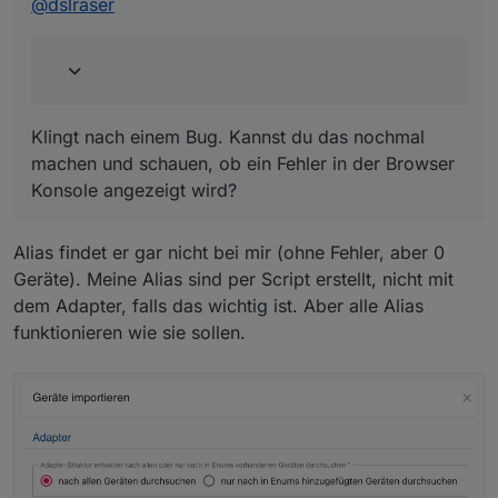
@
dslraser
Klingt nach einem Bug. Kannst du das nochmal
machen und schauen, ob ein Fehler in der Browser
Konsole angezeigt wird?
Bei den Fenstern (bei mir HMIP) ist es schon etwas
mehr geklicke, weil beim Import fast nur unrech
eingelesen wurde. (bei mir), da muß ich noch ca. 20
Alias findet er gar nicht bei mir (ohne Fehler, aber 0
Fenster dazu bauen.
Geräte). Meine Alias sind per Script erstellt, nicht mit
Ich habe die auch als Alias für die Fenster, aber
dem Adapter, falls das wichtig ist. Aber alle Alias
irgendwie hat der Adapter beim Import Versuch ewig
gedreht, oder dauert das halt einfach länger ? Ich
funktionieren wie sie sollen.
habe es dann abgebrochen.
Ansonsten bin ich beeindruckt was alles möglich ist
mit dem Adapter 👍 und ich habe ja noch längst nicht