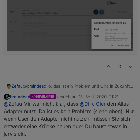
0
Zefau
@
braindead
jo, das ist ein Problem und wird in Zukunft
sicher auch an anderer Stelle häufiger vorkommen. Da
braindead
schrieb am
18. Sept. 2020, 21:21
DEVELOPER
muss ich mir noch etwas überlegen, um es flexibler zu
zuletzt editiert von
Offline
@
Zefau
Mir war nicht klar, dass
@
Dirk-Gier
den Alias
gestalten.
Adapter nutzt. Da ist es kein Problem (siehe oben). Nur
wenn User den Adapter nicht nutzen, müssen Sie sich
entweder eine Krücke bauen oder Du baust etwas in
jarvis ein.