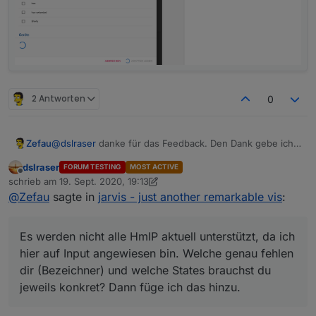
mit dem Adapter 👍 und ich habe ja noch längst nicht
alles gemacht und probiert. Das war bis hier hin sicher
schon eine Menge Arbeit und Hirnschmalz, die Du da
in den Adapter investiert hast.
2 Antworten
0
@
dslraser
danke für das Feedback. Den Dank gebe ich
Zefau
gerne auch an braindead weiter, der viel getestet und
dslraser
FORUM TESTING
MOST ACTIVE
Feedback gegebenen hat.
Es werden nicht alle HmIP aktuell unterstützt, da ich hier
Offline
schrieb am
19. Sept. 2020, 19:13
auf Input angewiesen bin. Welche genau fehlen dir
zuletzt editiert von dslraser
@
Zefau
sagte in
jarvis - just another remarkable vis
:
(Bezeichner) und welche States brauchst du jeweils
Siehe
konkret? Dann füge ich das hinzu.
https://github.com/Zefau/jarvis/blob/922653da8308e437
eae404fd86453d69da23d5f6/src/config/adapters/hm-
Es werden nicht alle HmIP aktuell unterstützt, da ich
prc.js#L38
hier auf Input angewiesen bin. Welche genau fehlen
dir (Bezeichner) und welche States brauchst du
jeweils konkret? Dann füge ich das hinzu.