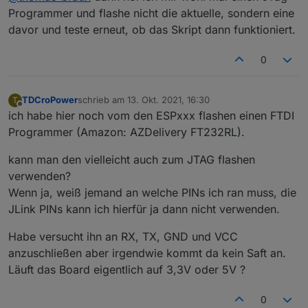
Lust da großartig Klimmzüge machen zu
Programmer und flashe nicht die aktuelle, sondern eine
müssen.
davor und teste erneut, ob das Skript dann funktioniert.
0
TDCroPower
schrieb am
13. Okt. 2021, 16:30
T
zuletzt editiert von
Offline
ich habe hier noch vom den ESPxxx flashen einen FTDI
Programmer (Amazon: AZDelivery FT232RL).
kann man den vielleicht auch zum JTAG flashen
verwenden?
Wenn ja, weiß jemand an welche PINs ich ran muss, die
JLink PINs kann ich hierfür ja dann nicht verwenden.
Habe versucht ihn an RX, TX, GND und VCC
anzuschließen aber irgendwie kommt da kein Saft an.
Läuft das Board eigentlich auf 3,3V oder 5V ?
0