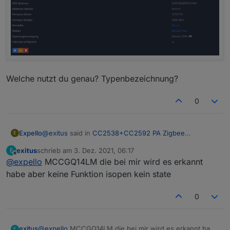
Welche nutzt du genau? Typenbezeichnung?
0
@
exitus
said in
CC2538+CC2592 PA Zigbee
Expello
E
Stick/Platine
:
exitus
schrieb am
3. Dez. 2021, 06:17
E
zuletzt editiert von
Offline
@
expello
MCCGQ14LM die bei mir wird es erkannt
Hallo gibt es neue Firmware das letzte mal habe
ich es am 11.2020 beim artec updaten lassen.
habe aber keine Funktion isopen kein state
Meinst du die Xiaomi MCCGQ11LM? Die laufen
Bei mir werden die neuen Aqara Tür Sensoren
einwandfrei!
zwar erkannt aber kein Status,gibt es da
0
Fortschritt?
exitus
@
expello
MCCGQ14LM die bei mir wird es erkannt habe
E