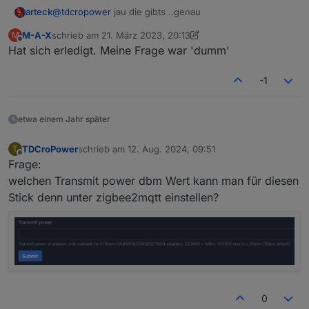
arteck
@
tdcropower
jau die gibts ..genau
M-A-X
schrieb am
21. März 2023, 20:13
M
zuletzt editiert von M-A-X
Offline
Hat sich erledigt. Meine Frage war 'dumm'
-1
etwa einem Jahr später
TDCroPower
schrieb am
12. Aug. 2024, 09:51
T
zuletzt editiert von
Offline
Frage:
welchen Transmit power dbm Wert kann man für diesen
Stick denn unter zigbee2mqtt einstellen?
0