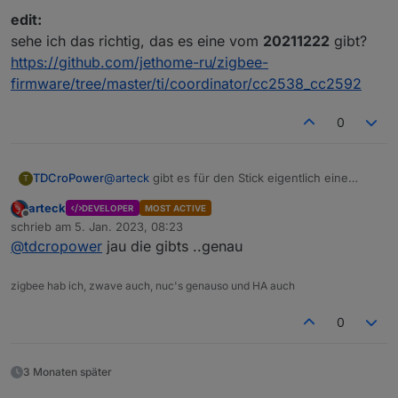
edit:
sehe ich das richtig, das es eine vom
20211222
gibt?
https://github.com/jethome-ru/zigbee-
firmware/tree/master/ti/coordinator/cc2538_cc2592
0
@
arteck
gibt es für den Stick eigentlich eine
TDCroPower
T
aktuellere Firmware?
arteck
DEVELOPER
MOST ACTIVE
Ich habe noch die 20200327 drauf.
edit:
Offline
schrieb am
5. Jan. 2023, 08:23
sehe ich das richtig, das es eine vom
20211222
zuletzt editiert von
@
tdcropower
jau die gibts ..genau
gibt?
https://github.com/jethome-ru/zigbee-
firmware/tree/master/ti/coordinator/cc2538_cc25
zigbee hab ich, zwave auch, nuc's genauso und HA auch
92
0
3 Monaten später