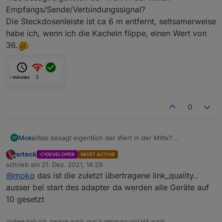
Empfangs/Sende/Verbindungssignal?
Die Steckdosenleiste ist ca 6 m entfernt, seltsamerweise
habe ich, wenn ich die Kacheln flippe, einen Wert von
36.
0
Moko
Was besagt eigentlich der Wert in der Mitte?
M
Empfangs/Sende/Verbindungssignal?
arteck
DEVELOPER
MOST ACTIVE
Die Steckdosenleiste ist ca 6 m entfernt, seltsamerweise
Offline
schrieb am
21. Dez. 2021, 14:29
habe ich, wenn ich die Kacheln flippe, einen Wert von
zuletzt editiert von
@
moko
das ist die zuletzt übertragene link_quality..
36.
ausser bei start des adapter da werden alle Geräte auf
10 gesetzt
zigbee hab ich, zwave auch, nuc's genauso und HA auch