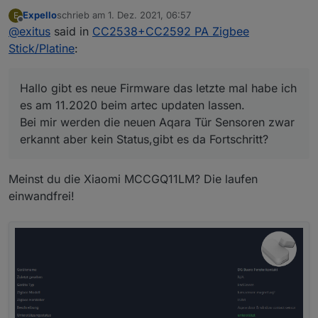
am 11.2020 beim artec updaten lassen.
Expello
schrieb am
1. Dez. 2021, 06:57
E
Bei mir werden die neuen Aqara Tür Sensoren zwar
zuletzt editiert von
Offline
@
exitus
said in
CC2538+CC2592 PA Zigbee
erkannt aber kein Status,gibt es da Fortschritt?
Stick/Platine
:
Hallo gibt es neue Firmware das letzte mal habe ich
es am 11.2020 beim artec updaten lassen.
Bei mir werden die neuen Aqara Tür Sensoren zwar
erkannt aber kein Status,gibt es da Fortschritt?
Meinst du die Xiaomi MCCGQ11LM? Die laufen
einwandfrei!