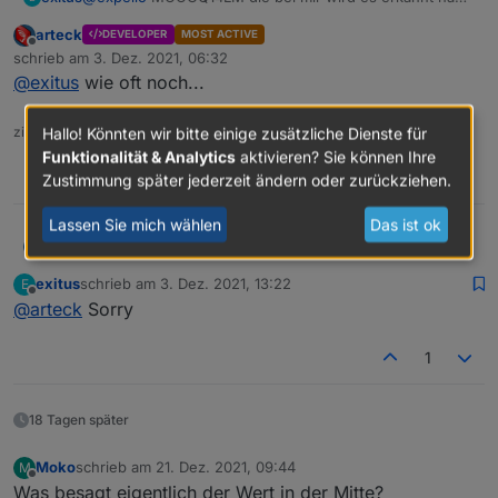
aber keine Funktion isopen kein state
arteck
DEVELOPER
MOST ACTIVE
Offline
schrieb am
3. Dez. 2021, 06:32
zuletzt editiert von
@
exitus
wie oft noch...
zigbee hab ich, zwave auch, nuc's genauso und HA auch
Hallo! Könnten wir bitte einige zusätzliche Dienste für
Funktionalität & Analytics
aktivieren? Sie können Ihre
Welche nutzt du genau? Typenbezeichnung?
0
Zustimmung später jederzeit ändern oder zurückziehen.
Lassen Sie mich wählen
Das ist ok
arteck
@
exitus
wie oft noch...
exitus
schrieb am
3. Dez. 2021, 13:22
E
zuletzt editiert von
Offline
@
arteck
Sorry
1
18 Tagen später
Moko
schrieb am
21. Dez. 2021, 09:44
M
zuletzt editiert von
Offline
Was besagt eigentlich der Wert in der Mitte?