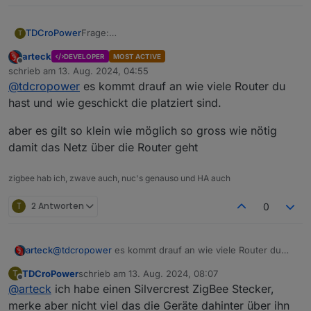
TDCroPower
Frage:
T
welchen Transmit power dbm Wert kann man für
arteck
DEVELOPER
MOST ACTIVE
diesen Stick denn unter zigbee2mqtt einstellen?
Offline
schrieb am
13. Aug. 2024, 04:55
zuletzt editiert von
@
tdcropower
es kommt drauf an wie viele Router du
hast und wie geschickt die platziert sind.
aber es gilt so klein wie möglich so gross wie nötig
damit das Netz über die Router geht
zigbee hab ich, zwave auch, nuc's genauso und HA auch
T
2 Antworten
0
@
tdcropower
es kommt drauf an wie viele Router du
arteck
hast und wie geschickt die platziert sind.
TDCroPower
schrieb am
13. Aug. 2024, 08:07
T
aber es gilt so klein wie möglich so gross wie nötig
zuletzt editiert von
Offline
@
arteck
ich habe einen Silvercrest ZigBee Stecker,
damit das Netz über die Router geht
merke aber nicht viel das die Geräte dahinter über ihn