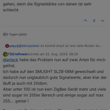
gehen, denn die Signalstärke von denen ist sehr
schlecht.
0
9 Tagen später
@
tdcropower
es kommt drauf an wie viele Router du
arteck
hast und wie geschickt die platziert sind.
TDCroPower
schrieb am
22. Aug. 2024, 08:20
T
aber es gilt so klein wie möglich so gross wie nötig
zuletzt editiert von
Offline
@
arteck
habe das Problem nun auf zwei Arten für mich
damit das Netz über die Router geht
gelöst.
Ich habe auf den SMLIGHT SLZB-06M gewechselt und
dadurch nun unglaublich gute Signalwerte, aber klar der
läuft ja auch mit 20dbm.
Aber unter 100 ist nun kein ZigBee Gerät mehr und viele
sind sogar im 200er Bereich und einige sogar auf max
255... genial !