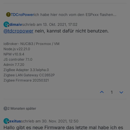
ich habe hier noch vom den ESPxxx flashen
TDCroPower
T
einen FTDI Programmer (Amazon: AZDelivery
dimaiv
schrieb am
13. Okt. 2021, 17:02
D
FT232RL).
kann man den vielleicht auch zum JTAG flashen
zuletzt editiert von
Offline
@
tdcropower
nein, kannst dafür nicht benutzen.
verwenden?
Wenn ja, weiß jemand an welche PINs ich ran
Habe versucht ihn an RX, TX, GND und VCC
muss, die JLink PINs kann ich hierfür ja dann
anzuschließen aber irgendwie kommt da kein Saft
ioBroker- NUC8i3 / Proxmox / VM
nicht verwenden.
an.
Node.js v22.21.0
Läuft das Board eigentlich auf 3,3V oder 5V ?
NPM v10.9.4
JS controller 7.1.0
Admin 7.7.20
ZigBee Adapter 3.3.1alpha.0
Zigbee LAN Gateway CC2652P
Zigbee Firmware 20250321
1
2 Monaten später
exitus
schrieb am
30. Nov. 2021, 12:50
E
zuletzt editiert von
Offline
Hallo gibt es neue Firmware das letzte mal habe ich es