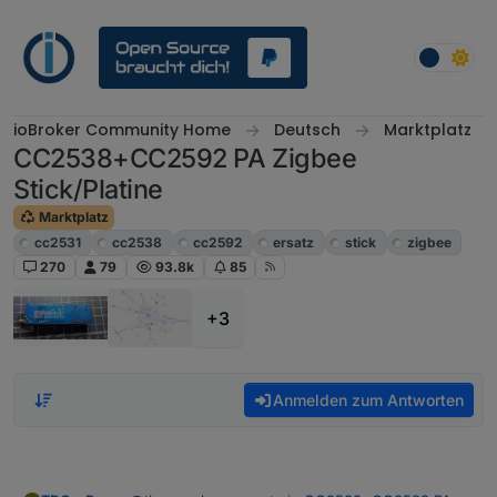
Weiter zum Inhalt
ioBroker Community Home
Deutsch
Marktplatz
CC2538+CC2592 PA Zigbee
Stick/Platine
Marktplatz
cc2531
cc2538
cc2592
ersatz
stick
zigbee
270
79
93.8k
85
+3
Anmelden zum Antworten