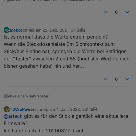
0
Moko
schrieb am
22. Dez. 2021, 07:24
M
zuletzt editiert von Moko
Offline
Ist es normal dass die Werte extrem pendeln?
Wenn die Steckdosenleiste 2m Sichtkontakt zum
Stick/zur Platine hat, springen die Werte bei Betätigen
der "Taster" zwischen 2 und 55 (höchster Wert den ich
bisher gesehen habe) hin und her...
0
etwa einem Jahr später
TDCroPower
schrieb am
4. Jan. 2023, 23:46
T
zuletzt editiert von TDCroPower
1. Mai 2023, 01:03
Offline
@
arteck
gibt es für den Stick eigentlich eine aktuellere
Firmware?
Ich habe noch die 20200327 drauf.