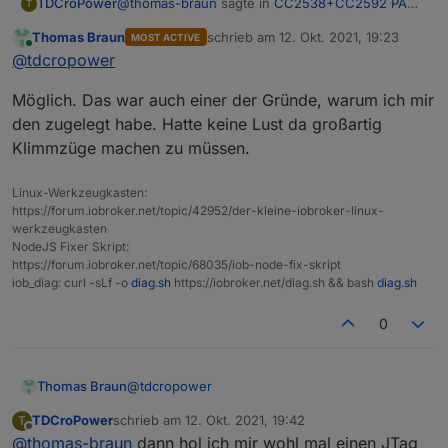
@
thomas-braun
sagte in
CC2538+CC2592 PA
TDCroPower
T
Zigbee Stick/Platine
:
Thomas Braun
schrieb am
12. Okt. 2021, 19:23
MOST ACTIVE
zuletzt editiert von
Online
https://slae.sh/projects/cc2652/
@
tdcropower
Möglich. Das war auch einer der Gründe, warum ich mir
der Hinweis könnte der Knackpunkt sein...
den zugelegt habe. Hatte keine Lust da großartig
Klimmzüge machen zu müssen.
...

Deadly easy programming, thanks to the au
Linux-Werkzeugkasten:
https://forum.iobroker.net/topic/42952/der-kleine-iobroker-linux-
werkzeugkasten
NodeJS Fixer Skript:
https://forum.iobroker.net/topic/68035/iob-node-fix-skript
iob_diag: curl -sLf -o
diag.sh
https://iobroker.net/diag.sh && bash
diag.sh
0
@
tdcropower
Thomas Braun
TDCroPower
schrieb am
12. Okt. 2021, 19:42
T
Möglich. Das war auch einer der Gründe,
zuletzt editiert von
Offline
@
thomas-braun
dann hol ich mir wohl mal einen JTag
warum ich mir den zugelegt habe. Hatte keine