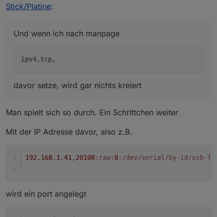
Stick/Platine
:
bockig und beharrlich wird ein ipv6 port generiert
Und wenn ich nach manpage
netstat -tanp

Und wenn ich nach manpage
tcp6       0      0 :::20108                
davor setze, wird gar nichts kreiert
davor setze, wird gar nichts kreiert
Linux, always my pleasure
Man spielt sich so durch. Ein Schrittchen weiter
Mit der IP Adresse davor, also z.B.
192.168
.
1.41
,
20108
:raw
:
0
:/dev/serial/by-id/usb-Te
wird ein port angelegt