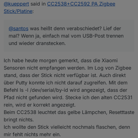
Offline
@
kueppert
said in
CC2538+CC2592 PA Zigbee
Stick/Platine
:
@
santos
was heißt denn verabschiedet? Lief der
mal? Wenn ja, einfach mal vom USB-Post trennen
und wieder dranstecken.
Ich habe heute morgen gemerkt, dass die Xiaomi
Sensoren nicht empfangen werden. Im Log von Zigbee
stand, dass der Stick nicht verfügbar ist. Auch direkt
über Putty konnte ich nicht darauf zugreifen. Mit dem
Befehl ls -l /dev/serial/by-id wird angezeigt, dass der
Pfad nicht gefunden wird. Stecke ich den alten CC2531
rein, wird er korrekt angezeigt.
Beim CC2538 leuchtet das gelbe Lämpchen, Resetttaste
bringt nichts.
Ich wollte den Stick vielleicht nochmals flaschen, denn
mir fehlt nichts mehr ein.