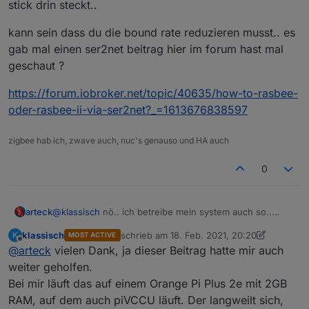
stick drin steckt..
Mindestens 10 Versuche und die anderen
Panels dabei nach und nach stromlos gemacht,
kann sein dass du die bound rate reduzieren musst.. es
damit sie nicht stören.
Dann habe ich die Zigbee-Platine vom OPi, wo
gab mal einen ser2net beitrag hier im forum hast mal
sie über ser2net angeschlossen war, in den
geschaut ?
Keller umgezogen, direkt an den Win-ioBroker
Rechner und das Pairing hat sofort funktioniert -
https://forum.iobroker.net/topic/40635/how-to-rasbee-
obwohl die Funkwege deutlich ungünstiger sind
oder-rasbee-ii-via-ser2net?_=1613676838597
(zusätzlich Kellerdecke dazwischen).
zigbee hab ich, zwave auch, nuc's genauso und HA auch
0
@
klassisch
nö.. ich betreibe mein system auch so..
arteck
wobei ich einen Rock64 habe..
klassisch
schrieb am
18. Feb. 2021, 20:20
K
MOST ACTIVE
das einzige ist .. welchen pi nutzt du also da wo der
kann sein dass du die bound rate reduzieren musst.. es
zuletzt editiert von klassisch
Offline
@
arteck
vielen Dank, ja dieser Beitrag hatte mir auch
stick drin steckt..
gab mal einen ser2net beitrag hier im forum hast mal
geschaut ?
https://forum.iobroker.net/topic/40635/how-to-rasbee-
weiter geholfen.
oder-rasbee-ii-via-ser2net?_=1613676838597
Bei mir läuft das auf einem Orange Pi Plus 2e mit 2GB
RAM, auf dem auch piVCCU läuft. Der langweilt sich,