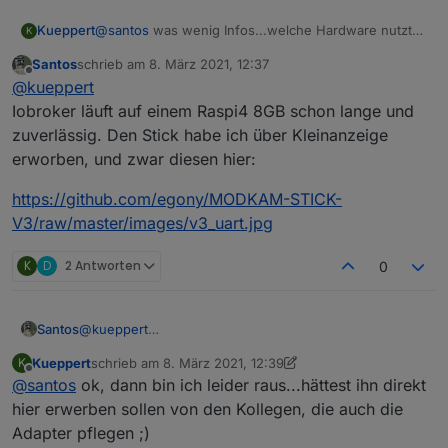
Kueppert
@
santos
was wenig Infos...welche Hardware nutzt
K
du? Hast du ioBroker in einer VM / in einem
Santos
schrieb am
8. März 2021, 12:37
COntainer laufen? Oder direkt unter Linux?
zuletzt editiert von
Offline
@
kueppert
Ich hatte beim Wechsel vom kleinen Bruder auf den
CC2538 diese Probleme nicht. Ich kann auch nicht
Iobroker läuft auf einem Raspi4 8GB schon lange und
beurteilen, ob der Stick defekt oder die Software
zuverlässig. Den Stick habe ich über Kleinanzeige
fehlerhaft ist. Bei wem hast den gekauft?
erworben, und zwar diesen hier:
https://github.com/egony/MODKAM-STICK-
V3/raw/master/images/v3_uart.jpg
K
D
2 Antworten
0
@
kueppert
Santos
Iobroker läuft auf einem Raspi4 8GB schon lange und
Kueppert
schrieb am
8. März 2021, 12:39
K
zuverlässig. Den Stick habe ich über Kleinanzeige
https://github.com/egony/MODKAM-STICK-
zuletzt editiert von Kueppert
3. Aug. 2021, 13:40
Offline
@
santos
ok, dann bin ich leider raus...hättest ihn direkt
erworben, und zwar diesen hier:
V3/raw/master/images/v3_uart.jpg
hier erwerben sollen von den Kollegen, die auch die
Adapter pflegen ;)