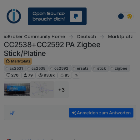
Weiter zum Inhalt
ioBroker Community Home
Deutsch
Marktplatz
CC2538+CC2592 PA Zigbee
Stick/Platine
Marktplatz
cc2531
cc2538
cc2592
ersatz
stick
zigbee
270
79
93.8k
85
+3
Anmelden zum Antworten