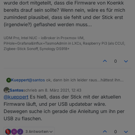
wurde dort mitgeteilt, dass die Firmware von Koenkk
bereits drauf sein sollte? Wenn nein, wäre es für mich
zumindest plausibel, dass sie fehlt und der Stick erst
(irgendwie?) geflashed werden muss...
UDM Pro, Intel NUC - ioBroker in Proxmox-VM,
PiHole+Grafana&Influx+TasmoAdmin in LXCs, Raspberry Pi3 (als CCU),
Zigbee-Stick Sonoff, Synology DS918+
0
Kueppert
@
santos
ok, dann bin ich leider raus...hättest ihn
K
direkt hier erwerben sollen von den Kollegen, die
Santos
schrieb am
8. März 2021, 12:43
auch die Adapter pflegen ;)
zuletzt editiert von
Offline
@
kueppert
Es hieß, dass der Stick mit der aktuellen
wurde dort mitgeteilt, dass die Firmware von Koenkk
bereits drauf sein sollte? Wenn nein, wäre es für
Firmware läuft, und per USB updatebar wäre.
mich zumindest plausibel, dass sie fehlt und der
Deswegen suche ich gerade die Anleitung um ihn per
Stick erst (irgendwie?) geflashed werden muss...
USB zu flaschen.
3 Antworten
0