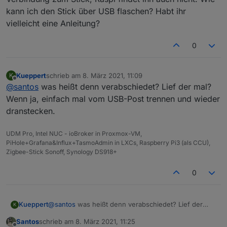
kann ich den Stick über USB flaschen? Habt ihr
vielleicht eine Anleitung?
0
Kueppert
schrieb am
8. März 2021, 11:09
K
zuletzt editiert von
Offline
@
santos
was heißt denn verabschiedet? Lief der mal?
Wenn ja, einfach mal vom USB-Post trennen und wieder
dranstecken.
UDM Pro, Intel NUC - ioBroker in Proxmox-VM,
PiHole+Grafana&Influx+TasmoAdmin in LXCs, Raspberry Pi3 (als CCU),
Zigbee-Stick Sonoff, Synology DS918+
0
Kueppert
@
santos
was heißt denn verabschiedet? Lief der
K
mal? Wenn ja, einfach mal vom USB-Post trennen
Santos
schrieb am
8. März 2021, 11:25
und wieder dranstecken.
zuletzt editiert von