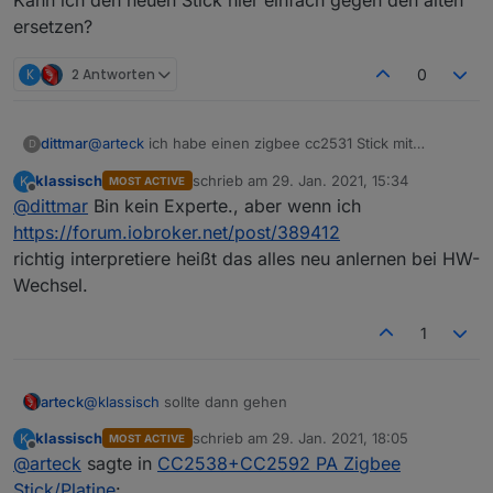
Kann ich den neuen Stick hier einfach gegen den alten
ersetzen?
K
2 Antworten
0
@
arteck
ich habe einen zigbee cc2531 Stick mit
dittmar
D
antennen Verlängerung am laufen. Der iobroker läuft in
klassisch
schrieb am
29. Jan. 2021, 15:34
K
MOST ACTIVE
docker auf synology.
ttyASCM0 ist durchgereicht und läuft gut.
zuletzt editiert von
Offline
@
dittmar
Bin kein Experte., aber wenn ich
Kann ich den neuen Stick hier einfach gegen den alten
https://forum.iobroker.net/post/389412
ersetzen?
richtig interpretiere heißt das alles neu anlernen bei HW-
Wechsel.
1
arteck
@
klassisch
sollte dann gehen
klassisch
schrieb am
29. Jan. 2021, 18:05
K
MOST ACTIVE
zuletzt editiert von
Offline
@
arteck
sagte in
CC2538+CC2592 PA Zigbee
Stick/Platine
: