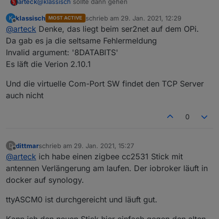
arteck
@
klassisch
sollte dann gehen
klassisch
schrieb am
29. Jan. 2021, 12:29
K
MOST ACTIVE
zuletzt editiert von
Offline
@
arteck
Denke, das liegt beim ser2net auf dem OPi.
Da gab es ja die seltsame Fehlermeldung
Invalid argument: '8DATABITS'
Es läft die Verion 2.10.1
Und die virtuelle Com-Port SW findet den TCP Server
auch nicht
0
dittmar
schrieb am
29. Jan. 2021, 15:27
D
zuletzt editiert von
Offline
@
arteck
ich habe einen zigbee cc2531 Stick mit
antennen Verlängerung am laufen. Der iobroker läuft in
docker auf synology.
ttyASCM0 ist durchgereicht und läuft gut.