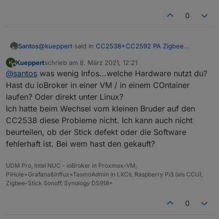
0
@
kueppert
said in
CC2538+CC2592 PA Zigbee
Santos
Stick/Platine
:
Kueppert
schrieb am
8. März 2021, 12:21
K
zuletzt editiert von
Offline
@
santos
was wenig Infos...welche Hardware nutzt du?
@
santos
was heißt denn verabschiedet? Lief der
mal? Wenn ja, einfach mal vom USB-Post trennen
Hast du ioBroker in einer VM / in einem COntainer
Ich habe heute morgen gemerkt, dass die Xiaomi
und wieder dranstecken.
laufen? Oder direkt unter Linux?
Sensoren nicht empfangen werden. Im Log von Zigbee
Ich hatte beim Wechsel vom kleinen Bruder auf den
stand, dass der Stick nicht verfügbar ist. Auch direkt
über Putty konnte ich nicht darauf zugreifen. Mit dem
CC2538 diese Probleme nicht. Ich kann auch nicht
Befehl ls -l /dev/serial/by-id wird angezeigt, dass der
beurteilen, ob der Stick defekt oder die Software
Pfad nicht gefunden wird. Stecke ich den alten CC2531
fehlerhaft ist. Bei wem hast den gekauft?
rein, wird er korrekt angezeigt.
Beim CC2538 leuchtet das gelbe Lämpchen,
Resetttaste bringt nichts.
UDM Pro, Intel NUC - ioBroker in Proxmox-VM,
Ich wollte den Stick vielleicht nochmals flaschen, denn
PiHole+Grafana&Influx+TasmoAdmin in LXCs, Raspberry Pi3 (als CCU),
mir fehlt nichts mehr ein.
Zigbee-Stick Sonoff, Synology DS918+
0