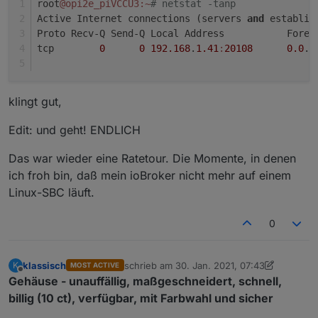
root
@opi2e_piVCCU3
:~
# netstat -tanp
Active Internet connections (servers 
and
 establis
Proto Recv-Q Send-Q Local Address           Forei
tcp        
0
0
192.168
.
1.41
:
20108
0.0
.
0
klingt gut,
Edit: und geht! ENDLICH
Das war wieder eine Ratetour. Die Momente, in denen
ich froh bin, daß mein ioBroker nicht mehr auf einem
Linux-SBC läuft.
0
klassisch
schrieb am
30. Jan. 2021, 07:43
K
MOST ACTIVE
zuletzt editiert von klassisch
Offline
Gehäuse - unauffällig, maßgeschneidert, schnell,
billig (10 ct), verfügbar, mit Farbwahl und sicher