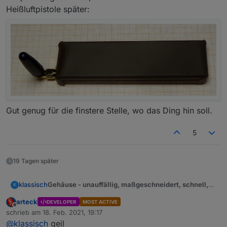
Heißluftpistole später:
Gut genug für die finstere Stelle, wo das Ding hin soll.
5
19 Tagen später
Gehäuse - unauffällig, maßgeschneidert, schnell,
klassisch
K
billig (10 ct), verfügbar, mit Farbwahl und sicher
arteck
DEVELOPER
MOST ACTIVE
Nachdem das ser2Lan Abenteuer bei mir erfolgreich
Offline
schrieb am
18. Feb. 2021, 19:17
bestanden ist, befindet sich die Platine jetzt im
zuletzt editiert von
@
klassisch
geil
Wohnbereich und braucht ein unauffälliges Gehäuse.
Standardfarben zur Auswahl: