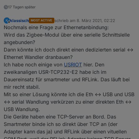
17 Tagen später
klassisch
schrieb am
8. März 2021, 02:22
K
MOST ACTIVE
zuletzt editiert von
Offline
Nochmals eine Frage zur Ethernetanbindung:
Wird das Zigbee-Modul über eine serielle Schnittslelle
angebunden?
Dann könnte ich doch direkt einen dedizierten serial <->
Ethernet Wandler dranbauen?
Ich habe noch einige von
USRIOT
hier. Den
zweikanaligen USR-TCP232-E2 habe ich im
Dauereinsatz für smartmeter und RFLink. Das läuft bei
mir recht stabil.
Mit so einer Lösung könnte ich die Eth <-> USB und USB
<-> serial Wandlung verkürzen zu einer direkten Eth <->
USB Wandlung.
Die Geräte haben eine TCP-Server an Bord. Das
Smartmeter binde ich so direkt über TCP an (der
Adapter kann das ja) und RFLink über einen vituellen