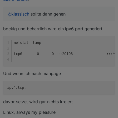
@
klassisch
sollte dann gehen
bockig und beharrlich wird ein ipv6 port generiert
netstat -tanp
tcp6       0      0 :::20108                :::* 
Und wenn ich nach manpage
davor setze, wird gar nichts kreiert
Linux, always my pleasure