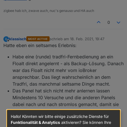
Einfach, schnell, billig und klein - also
Suchwort: Kabelkanal 30x15
weiß
maßgeschneidert und dennoch ohne 3D-Druck soll
Die Abmessungen der Platine habt Ihr gut gewählt!
zigbee hab ich, zwave auch, nuc's genauso und HA auch
silber
es sein. Hochverfügbar auch in Pandemiezeiten.
Erste Anprobe:
braun
Also am Besten schon im Bastelvorrat.
0
Sicherheitsfeature: schwer entflammbar,
Hier die Lösung:
selbstverlöschend
klassisch
schrieb am
18. Feb. 2021, 19:47
K
Abmessungen: 30mm x 15mm, Länge frei
MOST ACTIVE
zuletzt editiert von
Offline
Hatte eben ein seltsames Erlebnis:
wählbar
Preis ca. 10ct pro Gerät
Habe eine (runde) tradfri-Fernbedienung an ein
Floalt direkt angelernt - als Backup-Lösung. Danach
Verfügbarkeit: oft im eigenen Bestand.
war das Floalt nicht mehr vom ioBroker
Ansonsten Baumarkt, amazon, Elektrohandel-
und Versand
ansprechbar. Das liegt wahrscheinlich an dem
Ein paar Sägeschnitte, Feilenstriche und Plätten mit
Tradfri, das manchmal seltsame Dinge macht.
Heißluftpistole später:
auch Edelqualitäten erhältlich: Obo, Hager-
Das Panel hat sich nicht mehr anlernen lassen
Tehalit
Mindestens 10 Versuche und die anderen Panels
dabei nach und nach stromlos gemacht, damit sie
nicht stören.
Hallo! Könnten wir bitte einige zusätzliche Dienste für
Dann habe ich die Zigbee-Platine vom OPi, wo sie
Funktionalität & Analytics
aktivieren? Sie können Ihre
Gut genug für die finstere Stelle, wo das Ding hin
über ser2net angeschlossen war, in den Keller