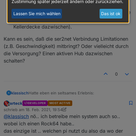
Zustimmung später jederzeit ändern oder zurückziehen.
soll.
umgezogen, direkt an den Win-ioBroker Rechner
und das Pairing hat sofort funktioniert - obwohl die
Lassen Sie mich wählen
Das ist ok
Funkwege deutlich ungünstiger sind (zusätzlich
Kellerdecke dazwischen).
Kann es sein, daß die ser2net Verbindung Limitationen
(z.B. Geschwindigkeit) mitbringt? Oder vielleicht durch
die Versorgung? Einen aktiven Hub dazwischen
schalten?
0
Hatte eben ein seltsames Erlebnis:
klassisch
K
arteck
DEVELOPER
MOST ACTIVE
Habe eine (runde) tradfri-Fernbedienung an ein
Offline
schrieb am
18. Feb. 2021, 19:54
Kann es sein, daß die ser2net Verbindung
Floalt direkt angelernt - als Backup-Lösung.
zuletzt editiert von arteck
@
klassisch
nö.. ich betreibe mein system auch so..
Limitationen (z.B. Geschwindigkeit) mitbringt? Oder
Danach war das Floalt nicht mehr vom ioBroker
vielleicht durch die Versorgung? Einen aktiven Hub
ansprechbar. Das liegt wahrscheinlich an dem
wobei ich einen Rock64 habe..
dazwischen schalten?
Tradfri, das manchmal seltsame Dinge macht.
das einzige ist .. welchen pi nutzt du also da wo der
Das Panel hat sich nicht mehr anlernen lassen