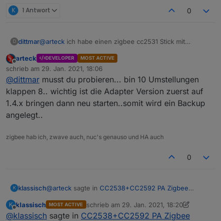
K
1 Antwort
0
@
arteck
ich habe einen zigbee cc2531 Stick mit
dittmar
D
antennen Verlängerung am laufen. Der iobroker läuft in
arteck
DEVELOPER
MOST ACTIVE
docker auf synology.
ttyASCM0 ist durchgereicht und läuft gut.
Offline
schrieb am
29. Jan. 2021, 18:06
zuletzt editiert von
@
dittmar
musst du probieren... bin 10 Umstellungen
Kann ich den neuen Stick hier einfach gegen den alten
ersetzen?
klappen 8.. wichtig ist die Adapter Version zuerst auf
1.4.x bringen dann neu starten..somit wird ein Backup
angelegt..
zigbee hab ich, zwave auch, nuc's genauso und HA auch
0
@
arteck
sagte in
CC2538+CC2592 PA Zigbee
klassisch
K
Stick/Platine
:
klassisch
schrieb am
29. Jan. 2021, 18:20
K
MOST ACTIVE
zuletzt editiert von klassisch
Offline
@
klassisch
sagte in
@
klassisch
CC2538+CC2592 PA Zigbee
sollte dann gehen