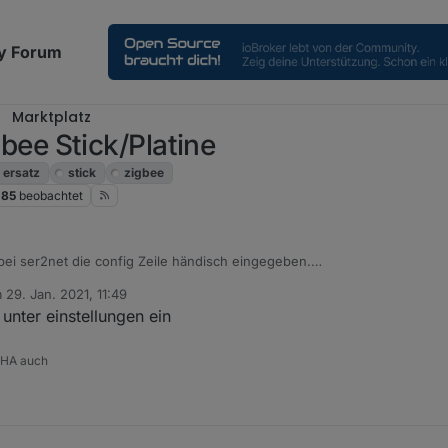
y Forum
Marktplatz
e Stick/Platine
ersatz
stick
zigbee
85
beobachtet
 bei ser2net die config Zeile händisch eingegeben.
m
29. Jan. 2021, 11:49
tiert von
unter einstellungen ein
 HA auch