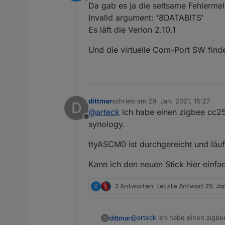
Offline
Da gab es ja die seltsame Fehlerme
Invalid argument: '8DATABITS'
Es läft die Verion 2.10.1
Und die virtuelle Com-Port SW find
dittmar
schrieb am
29. Jan. 2021, 15:27
D
zuletzt editiert von
@
arteck
ich habe einen zigbee cc253
Offline
synology.
ttyASCM0 ist durchgereicht und läuf
Kann ich den neuen Stick hier einfa
K
2 Antworten
Letzte Antwort
29. Ja
@
arteck
ich habe einen zigbee
dittmar
D