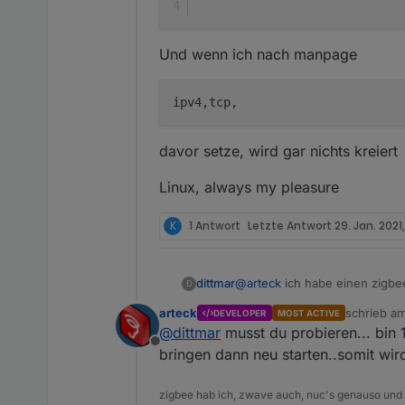
Und wenn ich nach manpage
davor setze, wird gar nichts kreiert
Linux, always my pleasure
K
1 Antwort
Letzte Antwort
29. Jan. 2021,
@
arteck
ich habe einen zigbee
dittmar
D
arteck
schrieb a
DEVELOPER
MOST ACTIVE
ttyASCM0 ist durchgereicht un
zuletzt edi
@
dittmar
musst du probieren... bin 1
Offline
Kann ich den neuen Stick hie
bringen dann neu starten..somit wir
zigbee hab ich, zwave auch, nuc's genauso und