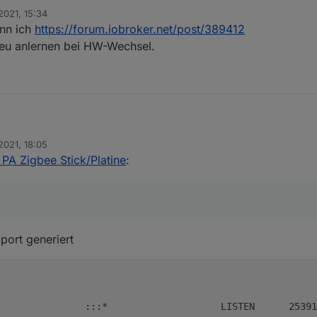
2021, 15:34
d läuft gut.
enn ich
https://forum.iobroker.net/post/389412
r einfach gegen den alten ersetzen?
s neu anlernen bei HW-Wechsel.
2021, 18:05
 Zigbee Stick/Platine
:
port generiert
               :::*                    LISTEN      25391