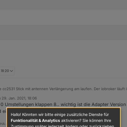
 18:20
 cc2531 Stick mit antennen Verlängerung am laufen. Der iobroker läuft 
m
29. Jan. 2021, 18:06
d läuft gut.
tiert von
0 Umstellungen klappen 8.. wichtig ist die Adapter Version 
r einfach gegen den alten ersetzen?
d ein Backup angelegt..
Hallo! Könnten wir bitte einige zusätzliche Dienste für
Funktionalität & Analytics
aktivieren? Sie können Ihre
 HA auch
Zustimmung später jederzeit ändern oder zurückziehen.