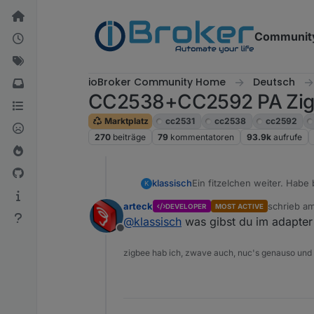
Weiter zum Inhalt
Communit
ioBroker Community Home
Deutsch
CC2538+CC2592 PA Zigbe
Marktplatz
cc2531
cc2538
cc2592
270
beiträge
79
kommentatoren
93.9k
aufrufe
Ein fitzelchen weiter. Habe
klassisch
K
Fehlermeldung
arteck
schrieb a
DEVELOPER
MOST ACTIVE
zuletzt edi
@
klassisch
was gibst du im adapter 
Offline
zigbee hab ich, zwave auch, nuc's genauso und