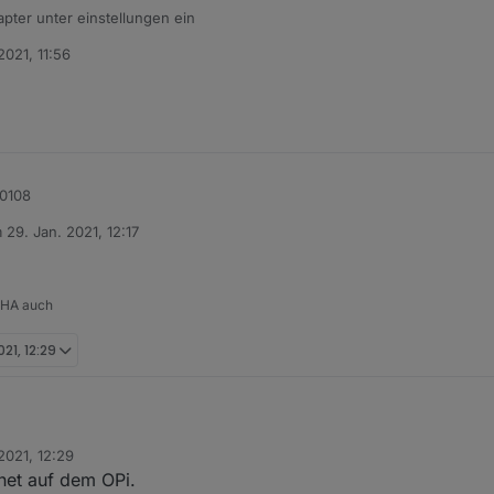
pter unter einstellungen ein
2021, 11:56
20108
m
29. Jan. 2021, 12:17
tiert von
 HA auch
021, 12:29
2021, 12:29
net auf dem OPi.