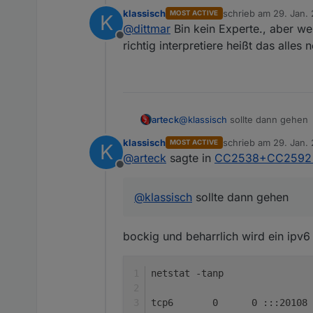
klassisch
schrieb am
29. Jan. 
MOST ACTIVE
K
ttyASCM0 ist durchgereicht un
zuletzt editiert von
@
dittmar
Bin kein Experte., aber w
Offline
Kann ich den neuen Stick hie
richtig interpretiere heißt das alle
arteck
@
klassisch
sollte dann gehen
klassisch
schrieb am
29. Jan. 
MOST ACTIVE
K
zuletzt editiert von
@
arteck
sagte in
CC2538+CC2592 PA
Offline
@
klassisch
sollte dann gehen
bockig und beharrlich wird ein ipv6 
netstat -tanp
tcp6       0      0 :::20108 