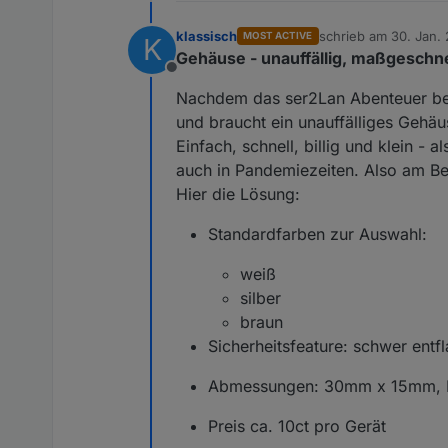
klassisch
schrieb am
30. Jan. 
MOST ACTIVE
K
zuletzt editiert von k
Gehäuse - unauffällig, maßgeschneid
Offline
Nachdem das ser2Lan Abenteuer bei m
und braucht ein unauffälliges Gehäu
Einfach, schnell, billig und klein 
auch in Pandemiezeiten. Also am Be
Hier die Lösung:
Standardfarben zur Auswahl:
weiß
silber
braun
Sicherheitsfeature: schwer ent
Abmessungen: 30mm x 15mm, L
Preis ca. 10ct pro Gerät