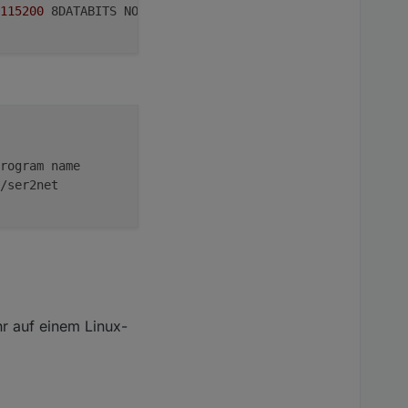
115200
 8DATABITS NONE 1STOPBIT banner
rogram name
/ser2net
hr auf einem Linux-