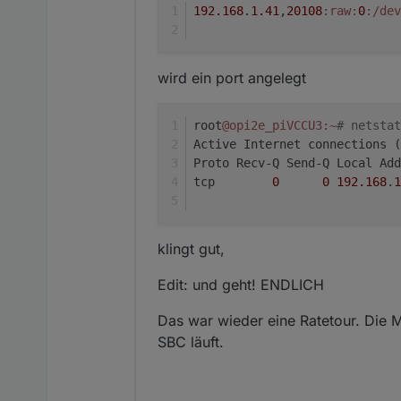
192.168
.
1.41
,
20108
:raw
:
0
:/dev
wird ein port angelegt
root
@opi2e_piVCCU3
:~
# netstat
Active Internet connections (
Proto Recv-Q Send-Q Local Add
tcp        
0
0
192.168
.
1
klingt gut,
Edit: und geht! ENDLICH
Das war wieder eine Ratetour. Die M
SBC läuft.