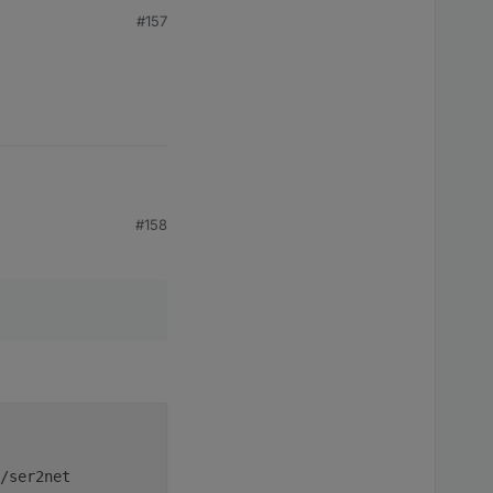
#157
#158
/ser2net