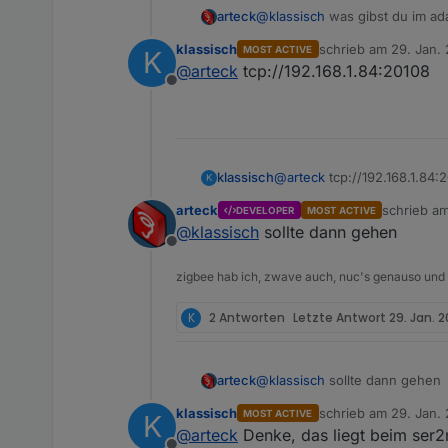
arteck
@
klassisch
was gibst du im ada
klassisch
schrieb am
29. Jan. 
MOST ACTIVE
K
zuletzt editiert von
@
arteck
tcp://192.168.1.84:20108
Offline
klassisch
@
arteck
tcp://192.168.1.84:
K
arteck
schrieb a
DEVELOPER
MOST ACTIVE
zuletzt edi
@
klassisch
sollte dann gehen
Offline
zigbee hab ich, zwave auch, nuc's genauso und
K
2 Antworten
Letzte Antwort
29. Jan. 2
arteck
@
klassisch
sollte dann gehen
klassisch
schrieb am
29. Jan. 
MOST ACTIVE
K
zuletzt editiert von
@
arteck
Denke, das liegt beim ser2