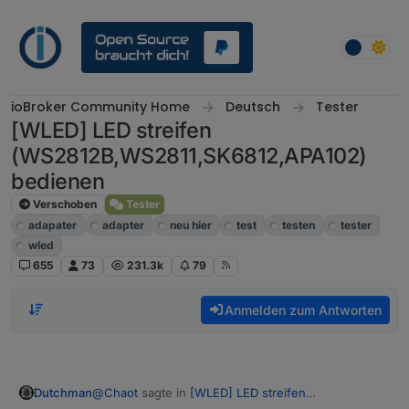
Weiter zum Inhalt
ioBroker Community Home
Deutsch
Tester
[WLED] LED streifen
(WS2812B,WS2811,SK6812,APA102)
bedienen
Verschoben
Tester
adapater
adapter
neu hier
test
testen
tester
wled
655
73
231.3k
79
Anmelden zum Antworten
@
Chaot
sagte in
[WLED] LED streifen
Dutchman