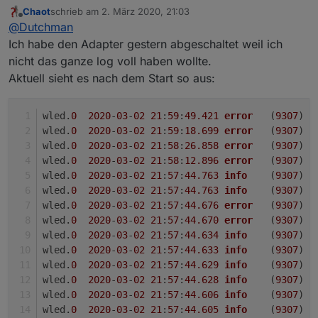
(WS2812B,WS2811,SK6812,APA102) bedienen
:
Chaot
schrieb am
2. März 2020, 21:03
zuletzt editiert von
Offline
Der Streifen wird auch erkannt und alle Daten
@
Dutchman
scheinen vorhanden. Aber im Log bekomme
Ich habe den Adapter gestern abgeschaltet weil ich
richtige WLED firmware drauf ?
ich dauernd:
nicht das ganze log voll haben wollte.
Aktuell sieht es nach dem Start so aus:
wled.
0
2020
-
03
-
02
21
:
59
:
49.421
error
	(
9307
) R
wled.
0
2020
-
03
-
02
21
:
59
:
18.699
error
	(
9307
) R
wled.
0
2020
-
03
-
02
21
:
58
:
26.858
error
	(
9307
) R
wled.
0
2020
-
03
-
02
21
:
58
:
12.896
error
	(
9307
) R
wled.
0
2020
-
03
-
02
21
:
57
:
44.763
info
	(
9307
) D
wled.
0
2020
-
03
-
02
21
:
57
:
44.763
info
	(
9307
) D
wled.
0
2020
-
03
-
02
21
:
57
:
44.676
error
	(
9307
) R
wled.
0
2020
-
03
-
02
21
:
57
:
44.670
error
	(
9307
) R
wled.
0
2020
-
03
-
02
21
:
57
:
44.634
info
	(
9307
) D
wled.
0
2020
-
03
-
02
21
:
57
:
44.633
info
	(
9307
) D
wled.
0
2020
-
03
-
02
21
:
57
:
44.629
info
	(
9307
) D
wled.
0
2020
-
03
-
02
21
:
57
:
44.628
info
	(
9307
) D
wled.
0
2020
-
03
-
02
21
:
57
:
44.606
info
	(
9307
) D
wled.
0
2020
-
03
-
02
21
:
57
:
44.605
info
	(
9307
) D