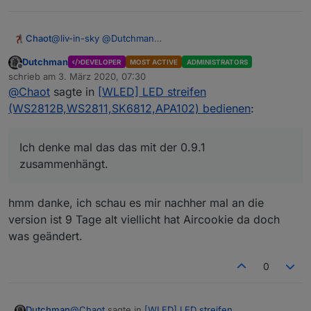
@
liv-in-sky
@
Dutchman
Chaot
Ich denke mal das das mit der 0.9.1 zusammenhängt.
Dutchman
DEVELOPER
MOST ACTIVE
ADMINISTRATORS
Hier mal ein Auszug aus dem Debug:
Offline
schrieb am
3. März 2020, 07:30
zuletzt editiert von
Spoiler
@
Chaot
sagte in
[WLED] LED streifen
(WS2812B,WS2811,SK6812,APA102) bedienen
:
Ich denke mal das das mit der 0.9.1
zusammenhängt.
hmm danke, ich schau es mir nachher mal an die
version ist 9 Tage alt viellicht hat Aircookie da doch
was geändert.
0
@
Chaot
sagte in
[WLED] LED streifen
Dutchman