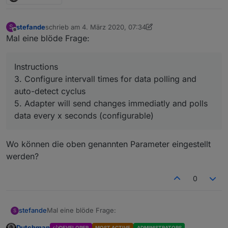
stefande
schrieb am
4. März 2020, 07:34
S
zuletzt editiert von stefande
3. Apr. 2020, 08:35
Offline
Mal eine blöde Frage:
Instructions
3. Configure intervall times for data polling and
auto-detect cyclus
5. Adapter will send changes immediatly and polls
data every x seconds (configurable)
Wo können die oben genannten Parameter eingestellt
werden?
0
Mal eine blöde Frage:
stefande
S
Dutchman
DEVELOPER
MOST ACTIVE
ADMINISTRATORS