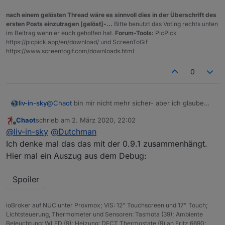
wled.0	2020-03-02 21:57:44.763	info	(9307) De
nach einem gelösten Thread wäre es sinnvoll dies in der Überschrift des
wled.0	2020-03-02 21:57:44.676	error	(9307) R
ersten Posts einzutragen [gelöst]-...
Bitte benutzt das Voting rechts unten
wled.0	2020-03-02 21:57:44.670	error	(9307) R
im Beitrag wenn er euch geholfen hat.
Forum-Tools:
PicPick
wled.0	2020-03-02 21:57:44.634	info	(9307) De
https://picpick.app/en/download/ und ScreenToGif
wled.0	2020-03-02 21:57:44.633	info	(9307) De
https://www.screentogif.com/downloads.html
wled.0	2020-03-02 21:57:44.629	info	(9307) De
wled.0	2020-03-02 21:57:44.628	info	(9307) De
0
wled.0	2020-03-02 21:57:44.606	info	(9307) De
wled.0	2020-03-02 21:57:44.605	info	(9307) De
wled.0	2020-03-02 21:57:44.554	warn	(9307) St
liv-in-sky
@
Chaot
bin mir nicht mehr sicher- aber ich glaube
ich habe die 0.9.0 version geflsht, weil die 0.9.1 nicht
Chaot
schrieb am
2. März 2020, 22:02
lief - irgendetwas war da
zuletzt editiert von
Offline
@
liv-in-sky
@
Dutchman
Ich denke mal das das mit der 0.9.1 zusammenhängt.
Hier mal ein Auszug aus dem Debug:
Spoiler
ioBroker auf NUC unter Proxmox; VIS: 12" Touchscreen und 17" Touch;
Lichtsteuerung, Thermometer und Sensoren: Tasmota (39); Ambiente
Beleuchtung: WLED (9); Heizung: DECT Thermostate (9) an Fritz 6690;