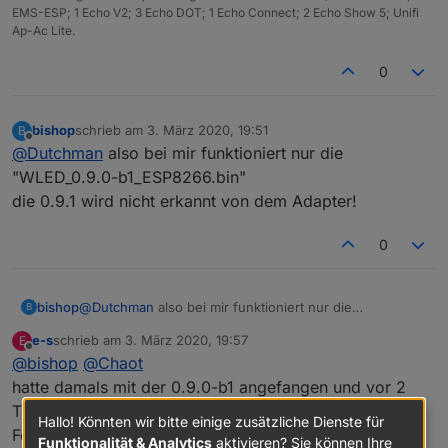
EMS-ESP; 1 Echo V2; 3 Echo DOT; 1 Echo Connect; 2 Echo Show 5; Unifi
Ap-Ac Lite.
0
bishop
schrieb am
3. März 2020, 19:51
B
zuletzt editiert von
Offline
@
Dutchman
also bei mir funktioniert nur die
"WLED_0.9.0-b1_ESP8266.bin"
die 0.9.1 wird nicht erkannt von dem Adapter!
0
bishop
@
Dutchman
also bei mir funktioniert nur die
B
"WLED_0.9.0-b1_ESP8266.bin"
e-s
schrieb am
3. März 2020, 19:57
E
die 0.9.1 wird nicht erkannt von dem Adapter!
zuletzt editiert von
Offline
@
bishop
@
Chaot
hatte damals mit der 0.9.0-b1 angefangen und vor 2
Tagen per OTA auf 0.9.1, hatte bisher keine
Hallo! Könnten wir bitte einige zusätzliche Dienste für
Fehlermeldungen. Läuft alles so wie es soll.
Funktionalität & Analytics
aktivieren? Sie können Ihre