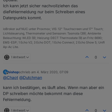
Ich kann jetzt sicher nachvollziehen das
dieFehlermeldung nur beim Schreiben eines
Datenpunkts kommt.
ioBroker auf NUC unter Proxmox; VIS: 12" Touchscreen und 17" Touch;
Lichtsteuerung, Thermometer und Sensoren: Tasmota (39); Ambiente
Beleuchtung: WLED (9); Heizung: DECT Thermostate (9) an Fritz 6690;
EMS-ESP; 1 Echo V2; 3 Echo DOT; 1 Echo Connect; 2 Echo Show 5; Unifi
Ap-Ac Lite.
1 Antwort
0
bishop
schrieb am
4. März 2020, 07:09
B
zuletzt editiert von
Offline
@
Chaot
@
Dutchman
kann ich bestätigen, es läuft alles. Wenn man aber ein
DP schreiben möchte bekommt man diese
Fehlermeldung.
1 Antwort
0