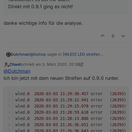
Direkt mit 0.9.1 ging es nicht!
danke wichtige info für die analyse.
0
@
bishop
sagte in
[WLED] LED streifen
Dutchman
(WS2812B,WS2811,SK6812,APA102) bedienen
:
Chaot
schrieb am
3. März 2020, 20:38
zuletzt editiert von Chaot
3. März 2020, 21:48
Offline
kann ich bestätigen nach update von 0.9.0 auf
@
Dutchman
0.9.1 funktioniert es bei mir auch.
Ich bin jetzt mit dem neuen Streifen auf 0.9.0 runter.
danke wichtige info für die analyse.
Direkt mit 0.9.1 ging es nicht!
wled
.0
2020
-
03
-
03
21
:
29
:
30.457
	error	(
26393
) 
R
wled
.0
2020
-
03
-
03
21
:
29
:
22.941
	error	(
26393
) 
R
wled
.0
2020
-
03
-
03
21
:
29
:
15.078
	error	(
26393
) 
R
wled
.0
2020
-
03
-
03
21
:
28
:
59.618
	error	(
26393
) 
R
wled
.0
2020
-
03
-
03
21
:
28
:
13.806
	error	(
26393
) 
R
wled
.0
2020
-
03
-
03
21
:
26
:
36.651
	error	(
26393
) 
R
wled
.0
2020
-
03
-
03
21
:
26
:
36.643
	error	(
26393
) 
R