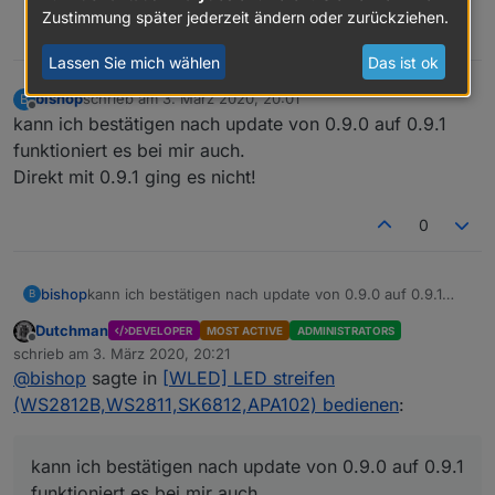
Zustimmung später jederzeit ändern oder zurückziehen.
0
Lassen Sie mich wählen
Das ist ok
bishop
schrieb am
3. März 2020, 20:01
B
zuletzt editiert von
Offline
kann ich bestätigen nach update von 0.9.0 auf 0.9.1
funktioniert es bei mir auch.
Direkt mit 0.9.1 ging es nicht!
0
bishop
kann ich bestätigen nach update von 0.9.0 auf 0.9.1
B
funktioniert es bei mir auch.
Dutchman
DEVELOPER
MOST ACTIVE
ADMINISTRATORS
Direkt mit 0.9.1 ging es nicht!
Offline
schrieb am
3. März 2020, 20:21
zuletzt editiert von
@
bishop
sagte in
[WLED] LED streifen
(WS2812B,WS2811,SK6812,APA102) bedienen
:
kann ich bestätigen nach update von 0.9.0 auf 0.9.1
funktioniert es bei mir auch.