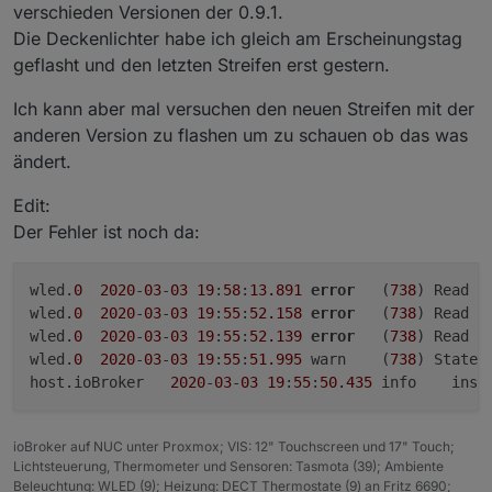
problemlos mit deiner aktuellen Adapterversion
verschieden Versionen der 0.9.1.
welche 0.9.1, rc1 .... rc2 oder. die vor 9 Tagen
Die Deckenlichter habe ich gleich am Erscheinungstag
released wurde ?
geflasht und den letzten Streifen erst gestern.
Ich kann aber mal versuchen den neuen Streifen mit der
anderen Version zu flashen um zu schauen ob das was
ändert.
Edit:
Der Fehler ist noch da:
wled.
0
2020
-
03
-
03
19
:
58
:
13.891
error
	(
738
) Read D
wled.
0
2020
-
03
-
03
19
:
55
:
52.158
error
	(
738
) Read D
wled.
0
2020
-
03
-
03
19
:
55
:
52.139
error
	(
738
) Read D
wled.
0
2020
-
03
-
03
19
:
55
:
51.995
	warn	(
738
) State 
host.ioBroker	
2020
-
03
-
03
19
:
55
:
50.435
	info
ioBroker auf NUC unter Proxmox; VIS: 12" Touchscreen und 17" Touch;
Lichtsteuerung, Thermometer und Sensoren: Tasmota (39); Ambiente
Beleuchtung: WLED (9); Heizung: DECT Thermostate (9) an Fritz 6690;