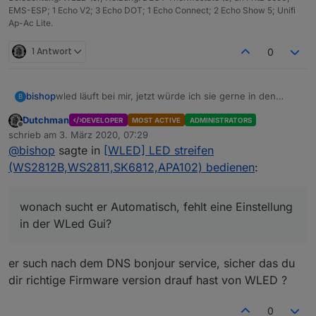
EMS-ESP; 1 Echo V2; 3 Echo DOT; 1 Echo Connect; 2 Echo Show 5; Unifi
Ap-Ac Lite.
1 Antwort
0
wled läuft bei mir, jetzt würde ich sie gerne in den
bishop
B
iobroker bekommen.
Dutchman
DEVELOPER
MOST ACTIVE
ADMINISTRATORS
Mit dem Adapter tut sich aber leider nichts bekomme
Offline
schrieb am
3. März 2020, 07:29
nur eine fehlermeldung.
zuletzt editiert von
@
bishop
sagte in
[WLED] LED streifen
im Adapter habe ich keine Möglichkeit etwas
einzutragen.
(WS2812B,WS2811,SK6812,APA102) bedienen
:
@
Dutchman
vielen dank das mit den Segmenten sollte
funktionieren nur 10 sind etwas zuwenig für meine
Treppenstufen.
wonach sucht er Automatisch, fehlt eine Einstellung in
wonach sucht er Automatisch, fehlt eine Einstellung
Habe aber auf Github schon das issue gesehene das
der WLed Gui?
in der WLed Gui?
einer mehr möchte es aber wegen beschränkung des
Rams leider nicht geht wenn ich das richtig verstanden
habe.
er such nach dem DNS bonjour service, sicher das du
dir richtige Firmware version drauf hast von WLED ?
0