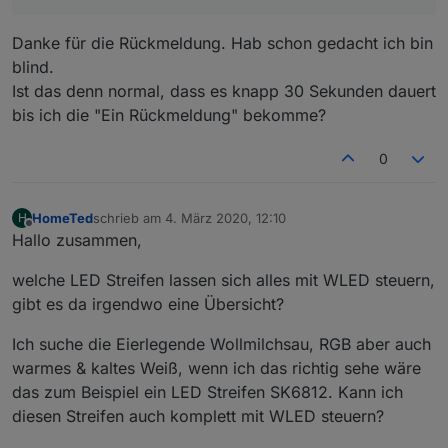
Danke für die Rückmeldung. Hab schon gedacht ich bin
blind.
Ist das denn normal, dass es knapp 30 Sekunden dauert
bis ich die "Ein Rückmeldung" bekomme?
0
HomeTed
schrieb am
4. März 2020, 12:10
H
zuletzt editiert von
Offline
Hallo zusammen,
welche LED Streifen lassen sich alles mit WLED steuern,
gibt es da irgendwo eine Übersicht?
Ich suche die Eierlegende Wollmilchsau, RGB aber auch
warmes & kaltes Weiß, wenn ich das richtig sehe wäre
das zum Beispiel ein LED Streifen SK6812. Kann ich
diesen Streifen auch komplett mit WLED steuern?