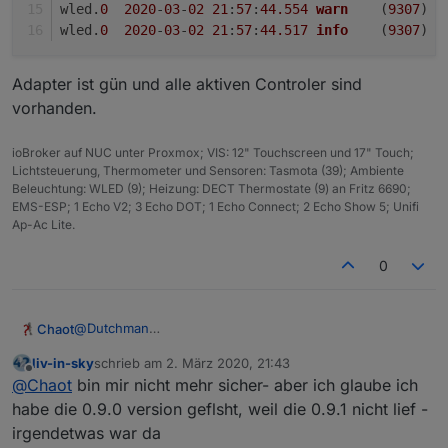
wled.
0
2020
-
03
-
02
21
:
57
:
44.554
warn
	(
9307
) S
wled.
0
2020
-
03
-
02
21
:
57
:
44.517
info
	(
9307
) s
Adapter ist gün und alle aktiven Controler sind
vorhanden.
ioBroker auf NUC unter Proxmox; VIS: 12" Touchscreen und 17" Touch;
Lichtsteuerung, Thermometer und Sensoren: Tasmota (39); Ambiente
Beleuchtung: WLED (9); Heizung: DECT Thermostate (9) an Fritz 6690;
EMS-ESP; 1 Echo V2; 3 Echo DOT; 1 Echo Connect; 2 Echo Show 5; Unifi
Ap-Ac Lite.
0
@
Dutchman
Chaot
Ich habe den Adapter gestern abgeschaltet weil ich
liv-in-sky
schrieb am
2. März 2020, 21:43
nicht das ganze log voll haben wollte.
wled.0	2020-03-02 21:59:49.421	error	(9307) R
zuletzt editiert von
Offline
@
Chaot
bin mir nicht mehr sicher- aber ich glaube ich
Aktuell sieht es nach dem Start so aus:
wled.0	2020-03-02 21:59:18.699	error	(9307) R
Adapter ist gün und alle aktiven Controler sind
wled.0	2020-03-02 21:58:26.858	error	(9307) R
habe die 0.9.0 version geflsht, weil die 0.9.1 nicht lief -
vorhanden.
wled.0	2020-03-02 21:58:12.896	error	(9307) R
irgendetwas war da
wled.0	2020-03-02 21:57:44.763	info	(9307) Dev