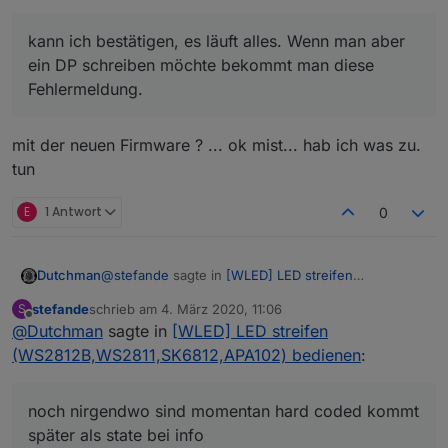
kann ich bestätigen, es läuft alles. Wenn man aber
ein DP schreiben möchte bekommt man diese
Fehlermeldung.
mit der neuen Firmware ? ... ok mist... hab ich was zu.
tun
E
1 Antwort
0
@
stefande
sagte in
[WLED] LED streifen
Dutchman
(WS2812B,WS2811,SK6812,APA102) bedienen
:
stefande
schrieb am
4. März 2020, 11:06
S
zuletzt editiert von
Offline
@
Dutchman
sagte in
Wo können die oben genannten Parameter
[WLED] LED streifen
eingestellt werden?
(WS2812B,WS2811,SK6812,APA102) bedienen
:
noch nirgendwo sind momentan hard coded kommt
später als state bei info
noch nirgendwo sind momentan hard coded kommt
später als state bei info