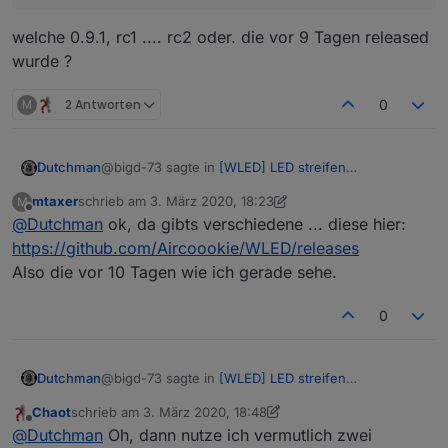
welche 0.9.1, rc1 .... rc2 oder. die vor 9 Tagen released
wurde ?
M
2 Antworten
0
@bigd-73 sagte in
[WLED] LED streifen
Dutchman
(WS2812B,WS2811,SK6812,APA102) bedienen
:
mtaxer
schrieb am
3. März 2020, 18:23
M
zuletzt editiert von mtaxer
3. Apr. 2020, 13:03
Offline
@
Dutchman
ok, da gibts verschiedene ... diese hier:
@
Dutchman
Version 0.9.1 läuft bei mir
problemlos mit deiner aktuellen Adapterversion
https://github.com/Aircoookie/WLED/releases
welche 0.9.1, rc1 .... rc2 oder. die vor 9 Tagen
Also die vor 10 Tagen wie ich gerade sehe.
released wurde ?
0
@bigd-73 sagte in
[WLED] LED streifen
Dutchman
(WS2812B,WS2811,SK6812,APA102) bedienen
:
Chaot
schrieb am
3. März 2020, 18:48
zuletzt editiert von Chaot
3. März 2020, 20:13
Offline
@
Dutchman
Version 0.9.1 läuft bei mir
@
Dutchman
Oh, dann nutze ich vermutlich zwei