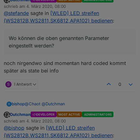
Offline
Instructions
schrieb am
4. März 2020, 08:00
zuletzt editiert von
3. Configure intervall times for data polling and
@
stefande
sagte in
[WLED] LED streifen
Wo können die oben genannten Parameter
auto-detect cyclus
(WS2812B,WS2811,SK6812,APA102) bedienen
:
eingestellt werden?
5. Adapter will send changes immediatly and
polls data every x seconds (configurable)
Wo können die oben genannten Parameter
eingestellt werden?
noch nirgendwo sind momentan hard coded kommt
später als state bei info
S
1 Antwort
0
@
Chaot
@
Dutchman
bishop
B
Dutchman
DEVELOPER
MOST ACTIVE
ADMINISTRATORS
kann ich bestätigen, es läuft alles. Wenn man aber ein
Offline
schrieb am
4. März 2020, 08:00
DP schreiben möchte bekommt man diese
zuletzt editiert von
@
bishop
sagte in
[WLED] LED streifen
Fehlermeldung.
(WS2812B,WS2811,SK6812,APA102) bedienen
: