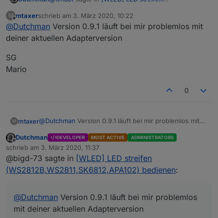
(WS2812B,WS2811,SK6812,APA102) bedienen
:
mtaxer
schrieb am
3. März 2020, 10:22
M
zuletzt editiert von
Offline
@
Dutchman
Version 0.9.1 läuft bei mir problemlos mit
Ich denke mal das das mit der 0.9.1
zusammenhängt.
deiner aktuellen Adapterversion
hmm danke, ich schau es mir nachher mal an die
version ist 9 Tage alt viellicht hat Aircookie da doch
SG
was geändert.
Mario
0
@
Dutchman
Version 0.9.1 läuft bei mir problemlos mit
mtaxer
M
deiner aktuellen Adapterversion
Dutchman
DEVELOPER
MOST ACTIVE
ADMINISTRATORS
SG
Offline
schrieb am
3. März 2020, 11:37
Mario
zuletzt editiert von
@bigd-73 sagte in
[WLED] LED streifen
(WS2812B,WS2811,SK6812,APA102) bedienen
:
@
Dutchman
Version 0.9.1 läuft bei mir problemlos
mit deiner aktuellen Adapterversion