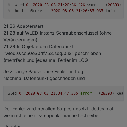
wled
.0
2020
-
03
-
03
21
:
26
:
36.426
	warn	(
26393
) 
S
host.
ioBroker
2020
-
03
-
03
21
:
26
:
35.035
	i
21:26 Adapterstart
21:28 auf WLED Instanz Schraubenschlüssel (ohne
Veränderungen)
21:29 In Objekte den Datenpunkt
"wled.0.cc50e304f753.seg.0.ix" geschrieben
(mehrfach und jedes mal Fehler im LOG
Jetzt lange Pause ohne Fehler im Log.
Nochmal Datenpunkt geschrieben und
wled
.0
2020
-03
-03
21
:
34
:
47.355
error
	(
26393
) Read
Der Fehler wird bei allen Stripes gesetzt. Jedes mal
wenn ich einen Datenpunkt manuell schreibe.
Update: