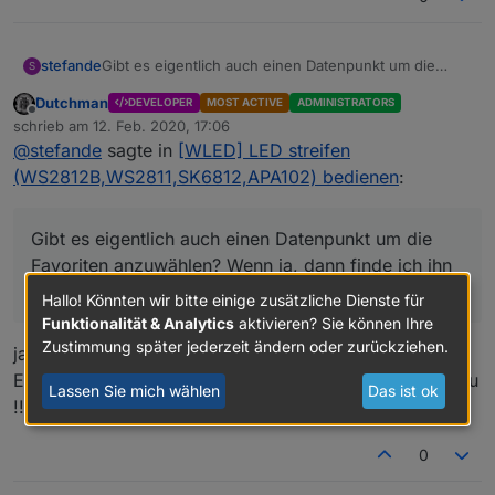
stefande
Gibt es eigentlich auch einen Datenpunkt um die
S
Favoriten anzuwählen? Wenn ja, dann finde ich ihn
Dutchman
DEVELOPER
MOST ACTIVE
ADMINISTRATORS
nicht.
Offline
schrieb am
12. Feb. 2020, 17:06
zuletzt editiert von
@
stefande
sagte in
[WLED] LED streifen
(WS2812B,WS2811,SK6812,APA102) bedienen
:
Gibt es eigentlich auch einen Datenpunkt um die
Favoriten anzuwählen? Wenn ja, dann finde ich ihn
nicht.
Hallo! Könnten wir bitte einige zusätzliche Dienste für
Funktionalität & Analytics
aktivieren? Sie können Ihre
Zustimmung später jederzeit ändern oder zurückziehen.
ja, nennt sich preset kannst mit psave deine jetzigen
Einstellungen auf einen slot Speicher (siehe WLED doku
Lassen Sie mich wählen
Das ist ok
!!!!) und mit ps wieder abrufen (Nummer eingeben)
0