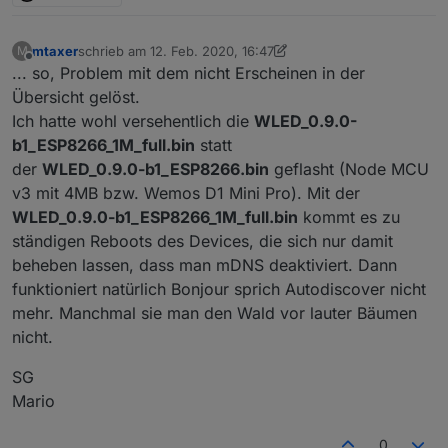
mtaxer
schrieb am
12. Feb. 2020, 16:47
M
zuletzt editiert von mtaxer
2. Dez. 2020, 17:49
Offline
... so, Problem mit dem nicht Erscheinen in der
Übersicht gelöst.
Ich hatte wohl versehentlich die
WLED_0.9.0-
b1_ESP8266_1M_full.bin
statt
der
WLED_0.9.0-b1_ESP8266.bin
geflasht (Node MCU
v3 mit 4MB bzw. Wemos D1 Mini Pro). Mit der
WLED_0.9.0-b1_ESP8266_1M_full.bin
kommt es zu
ständigen Reboots des Devices, die sich nur damit
beheben lassen, dass man mDNS deaktiviert. Dann
funktioniert natürlich Bonjour sprich Autodiscover nicht
mehr. Manchmal sie man den Wald vor lauter Bäumen
nicht.
SG
Mario
0