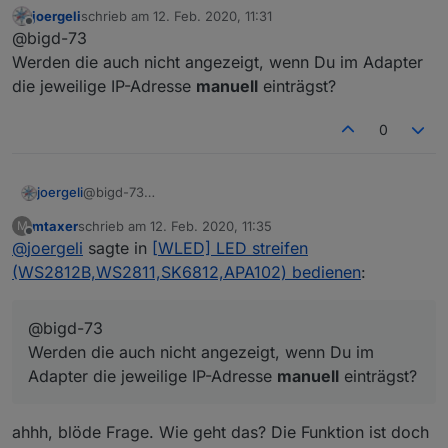
Im Moment muss ich erst die Module wieder sichtbar
joergeli
schrieb am
12. Feb. 2020, 11:31
bekommen ...
SG
zuletzt editiert von
Offline
@bigd-73
Mario
Werden die auch nicht angezeigt, wenn Du im Adapter
die jeweilige IP-Adresse
manuell
einträgst?
0
joergeli
@bigd-73
Werden die auch nicht angezeigt, wenn Du im Adapter
mtaxer
schrieb am
12. Feb. 2020, 11:35
M
die jeweilige IP-Adresse
manuell
einträgst?
zuletzt editiert von
Offline
@
joergeli
sagte in
[WLED] LED streifen
(WS2812B,WS2811,SK6812,APA102) bedienen
:
@bigd-73
Werden die auch nicht angezeigt, wenn Du im
Adapter die jeweilige IP-Adresse
manuell
einträgst?
ahhh, blöde Frage. Wie geht das? Die Funktion ist doch