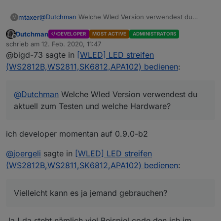
@
Dutchman
Welche Wled Version verwendest du
mtaxer
M
aktuell zum Testen und welche Hardware?
Dutchman
DEVELOPER
MOST ACTIVE
ADMINISTRATORS
Ich habe aktuell 0.9.0-b1 in Verwendung auf jeweils
SG
Offline
schrieb am
12. Feb. 2020, 11:47
einer NodeMCU v3 und einen Wemos Mini Pro
Mario
zuletzt editiert von
@bigd-73 sagte in
[WLED] LED streifen
Von der 0.9.0-b1 liest man ja von Problemen mit mDNS
und ständigen Reboots ...
(WS2812B,WS2811,SK6812,APA102) bedienen
:
@
Dutchman
Welche Wled Version verwendest du
aktuell zum Testen und welche Hardware?
ich developer momentan auf 0.9.0-b2
@
joergeli
sagte in
[WLED] LED streifen
(WS2812B,WS2811,SK6812,APA102) bedienen
:
Vielleicht kann es ja jemand gebrauchen?
Ja ! da steht nämlich viel Beispiel code den ich im