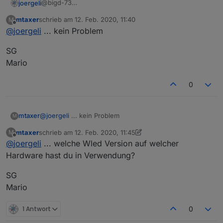
@bigd-73
joergeli
....uuups. Denkfehler meinerseits (hatte da einen
mtaxer
schrieb am
12. Feb. 2020, 11:40
M
anderen Adapter im Hinterkopf)
Sorry,
zuletzt editiert von
Offline
@
joergeli
... kein Problem
Jörg
SG
Mario
0
@
joergeli
... kein Problem
mtaxer
M
mtaxer
schrieb am
12. Feb. 2020, 11:45
M
SG
zuletzt editiert von mtaxer
2. Dez. 2020, 12:46
Offline
@
joergeli
... welche Wled Version auf welcher
Mario
Hardware hast du in Verwendung?
SG
Mario
1 Antwort
0