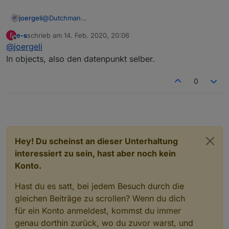
@
Dutchman
joergeli
Du hattest im Änderungsprotokoll zum WLED-Adapter
e-s
schrieb am
14. Feb. 2020, 20:06
E
geschrieben:
0.1.4

zuletzt editiert von
Offline
@
joergeli
    (DutchmanNL) Implement drop down menu for 
Wo kann man denn diese Drop-Down-Menüs finden?
    (DutchmanNL) New configuration page

In objects, also den datenpunkt selber.
0.1.2

Gruß
0
Jörg
Hey! Du scheinst an dieser Unterhaltung
interessiert zu sein, hast aber noch kein
Konto.
Hast du es satt, bei jedem Besuch durch die
gleichen Beiträge zu scrollen? Wenn du dich
für ein Konto anmeldest, kommst du immer
genau dorthin zurück, wo du zuvor warst, und