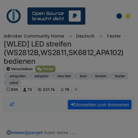
Weiter zum Inhalt
ioBroker Community Home
Deutsch
Tester
[WLED] LED streifen
(WS2812B,WS2811,SK6812,APA102)
bedienen
Verschoben
Tester
adapater
adapter
neu hier
test
testen
tester
wled
655
73
231.7k
79
Anmelden zum Antworten
@
joergeli
Super danke ...
mtaxer
M