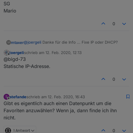
SG
Mario
0
@
joergeli
Danke für die Info ... Fixe IP oder DHCP?
mtaxer
M
joergeli
schrieb am
12. Feb. 2020, 12:13
SG
zuletzt editiert von
Offline
@bigd-73
Mario
Statische IP-Adresse.
0
stefande
schrieb am
12. Feb. 2020, 16:43
S
zuletzt editiert von
Offline
Gibt es eigentlich auch einen Datenpunkt um die
Favoriten anzuwählen? Wenn ja, dann finde ich ihn
nicht.
1 Antwort
0