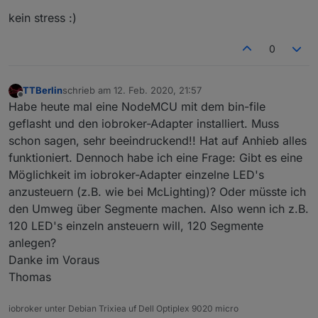
kein stress :)
0
TTBerlin
schrieb am
12. Feb. 2020, 21:57
zuletzt editiert von
Offline
Habe heute mal eine NodeMCU mit dem bin-file
geflasht und den iobroker-Adapter installiert. Muss
schon sagen, sehr beeindruckend!! Hat auf Anhieb alles
funktioniert. Dennoch habe ich eine Frage: Gibt es eine
Möglichkeit im iobroker-Adapter einzelne LED's
anzusteuern (z.B. wie bei McLighting)? Oder müsste ich
den Umweg über Segmente machen. Also wenn ich z.B.
120 LED's einzeln ansteuern will, 120 Segmente
anlegen?
Danke im Voraus
Thomas
iobroker unter Debian Trixiea uf Dell Optiplex 9020 micro