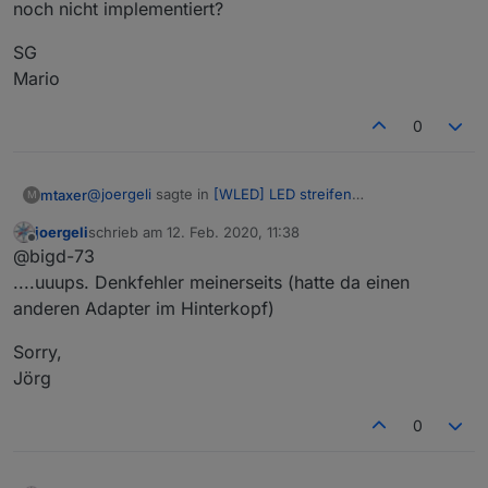
noch nicht implementiert?
SG
Mario
0
@
joergeli
sagte in
[WLED] LED streifen
mtaxer
M
(WS2812B,WS2811,SK6812,APA102) bedienen
:
joergeli
schrieb am
12. Feb. 2020, 11:38
zuletzt editiert von
Offline
@bigd-73
@bigd-73
Werden die auch nicht angezeigt, wenn Du im
....uuups. Denkfehler meinerseits (hatte da einen
ahhh, blöde Frage. Wie geht das? Die Funktion ist doch
Adapter die jeweilige IP-Adresse
manuell
anderen Adapter im Hinterkopf)
noch nicht implementiert?
einträgst?
SG
Sorry,
Mario
Jörg
0