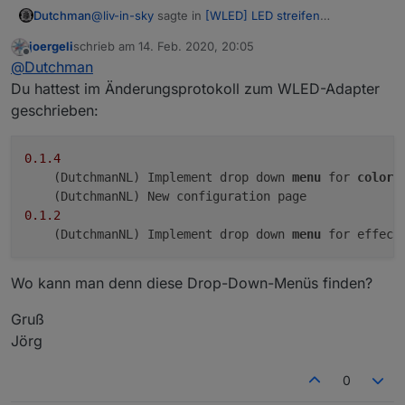
@
liv-in-sky
sagte in
[WLED] LED streifen
Dutchman
(WS2812B,WS2811,SK6812,APA102) bedienen
:
joergeli
schrieb am
14. Feb. 2020, 20:05
zuletzt editiert von
Offline
habe 2 mclight. mit WLED ersetzt und wurden
@
Dutchman
sofort mit adapter erkannt - sind steuerbar -
Du hattest im Änderungsprotokoll zum WLED-Adapter
freut mich !
klasse arbeit
geschrieben:
0.1
.4
    (DutchmanNL) Implement drop down 
menu
 for 
color
 
0.1
.2
    (DutchmanNL) Implement drop down 
menu
Wo kann man denn diese Drop-Down-Menüs finden?
Gruß
Jörg
0