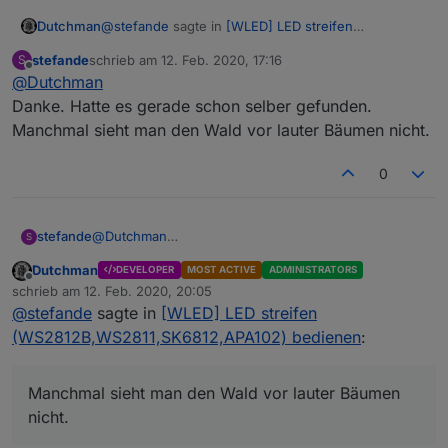
@
stefande
sagte in
[WLED] LED streifen
Dutchman
(WS2812B,WS2811,SK6812,APA102) bedienen
:
stefande
schrieb am
12. Feb. 2020, 17:16
S
zuletzt editiert von
Offline
@
Dutchman
Gibt es eigentlich auch einen Datenpunkt um
die Favoriten anzuwählen? Wenn ja, dann
Danke. Hatte es gerade schon selber gefunden.
ja, nennt sich preset kannst mit psave deine
finde ich ihn nicht.
Manchmal sieht man den Wald vor lauter Bäumen nicht.
jetzigen Einstellungen auf einen slot Speicher
(siehe WLED doku !!!!) und mit ps wieder abrufen
(Nummer eingeben)
0
stefande
@
Dutchman
S
Danke. Hatte es gerade schon selber gefunden.
Dutchman
DEVELOPER
MOST ACTIVE
ADMINISTRATORS
Manchmal sieht man den Wald vor lauter Bäumen
Offline
schrieb am
12. Feb. 2020, 20:05
nicht.
zuletzt editiert von
@
stefande
sagte in
[WLED] LED streifen
(WS2812B,WS2811,SK6812,APA102) bedienen
:
Manchmal sieht man den Wald vor lauter Bäumen
nicht.