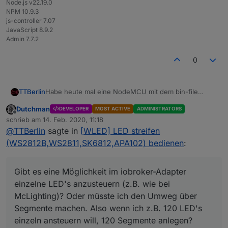
Node.js v22.19.0
NPM 10.9.3
js-controller 7.07
JavaScript 8.9.2
Admin 7.7.2
0
TTBerlin
Habe heute mal eine NodeMCU mit dem bin-file
geflasht und den iobroker-Adapter installiert. Muss
Dutchman
DEVELOPER
MOST ACTIVE
ADMINISTRATORS
schon sagen, sehr beeindruckend!! Hat auf Anhieb
Offline
schrieb am
14. Feb. 2020, 11:18
alles funktioniert. Dennoch habe ich eine Frage: Gibt
zuletzt editiert von
@
TTBerlin
sagte in
[WLED] LED streifen
es eine Möglichkeit im iobroker-Adapter einzelne
LED's anzusteuern (z.B. wie bei McLighting)? Oder
(WS2812B,WS2811,SK6812,APA102) bedienen
:
müsste ich den Umweg über Segmente machen. Also
wenn ich z.B. 120 LED's einzeln ansteuern will, 120
Segmente anlegen?
Gibt es eine Möglichkeit im iobroker-Adapter
Danke im Voraus
einzelne LED's anzusteuern (z.B. wie bei
Thomas
McLighting)? Oder müsste ich den Umweg über
Segmente machen. Also wenn ich z.B. 120 LED's
einzeln ansteuern will, 120 Segmente anlegen?