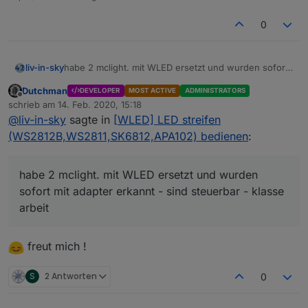
0
liv-in-sky
habe 2 mclight. mit WLED ersetzt und wurden sofort
mit adapter erkannt - sind steuerbar - klasse arbeit
Dutchman
DEVELOPER
MOST ACTIVE
ADMINISTRATORS
Offline
schrieb am
14. Feb. 2020, 15:18
zuletzt editiert von
@
liv-in-sky
sagte in
[WLED] LED streifen
(WS2812B,WS2811,SK6812,APA102) bedienen
:
habe 2 mclight. mit WLED ersetzt und wurden
sofort mit adapter erkannt - sind steuerbar - klasse
arbeit
freut mich !
S
2 Antworten
0