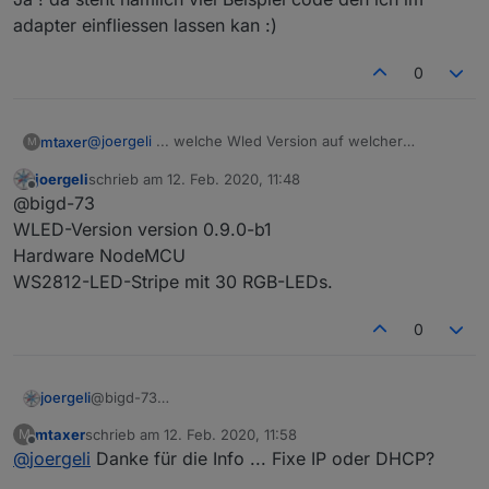
adapter einfliessen lassen kan :)
0
@
joergeli
... welche Wled Version auf welcher
mtaxer
M
Hardware hast du in Verwendung?
joergeli
schrieb am
12. Feb. 2020, 11:48
SG
zuletzt editiert von
Offline
@bigd-73
Mario
WLED-Version version 0.9.0-b1
Hardware NodeMCU
WS2812-LED-Stripe mit 30 RGB-LEDs.
0
joergeli
@bigd-73
WLED-Version version 0.9.0-b1
mtaxer
schrieb am
12. Feb. 2020, 11:58
M
Hardware NodeMCU
zuletzt editiert von
Offline
@
joergeli
Danke für die Info ... Fixe IP oder DHCP?
WS2812-LED-Stripe mit 30 RGB-LEDs.