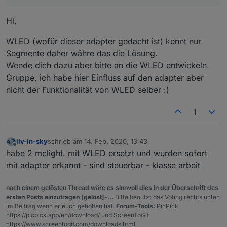
Hi,
WLED (wofür dieser adapter gedacht ist) kennt nur
Segmente daher währe das die Lösung.
Wende dich dazu aber bitte an die WLED entwickeln.
Gruppe, ich habe hier Einfluss auf den adapter aber
nicht der Funktionalität von WLED selber :)
1
liv-in-sky
schrieb am
14. Feb. 2020, 13:43
zuletzt editiert von
Offline
habe 2 mclight. mit WLED ersetzt und wurden sofort
mit adapter erkannt - sind steuerbar - klasse arbeit
nach einem gelösten Thread wäre es sinnvoll dies in der Überschrift des
ersten Posts einzutragen [gelöst]-...
Bitte benutzt das Voting rechts unten
im Beitrag wenn er euch geholfen hat.
Forum-Tools:
PicPick
https://picpick.app/en/download/ und ScreenToGif
https://www.screentogif.com/downloads.html