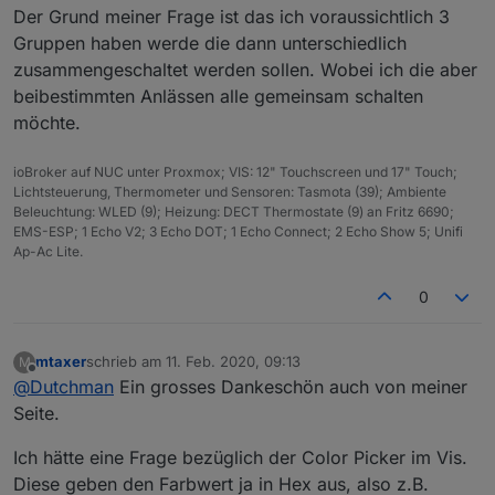
Der Grund meiner Frage ist das ich voraussichtlich 3
Gruppen haben werde die dann unterschiedlich
zusammengeschaltet werden sollen. Wobei ich die aber
beibestimmten Anlässen alle gemeinsam schalten
möchte.
ioBroker auf NUC unter Proxmox; VIS: 12" Touchscreen und 17" Touch;
Lichtsteuerung, Thermometer und Sensoren: Tasmota (39); Ambiente
Beleuchtung: WLED (9); Heizung: DECT Thermostate (9) an Fritz 6690;
EMS-ESP; 1 Echo V2; 3 Echo DOT; 1 Echo Connect; 2 Echo Show 5; Unifi
Ap-Ac Lite.
0
mtaxer
schrieb am
11. Feb. 2020, 09:13
M
zuletzt editiert von
Offline
@
Dutchman
Ein grosses Dankeschön auch von meiner
Seite.
Ich hätte eine Frage bezüglich der Color Picker im Vis.
Diese geben den Farbwert ja in Hex aus, also z.B.