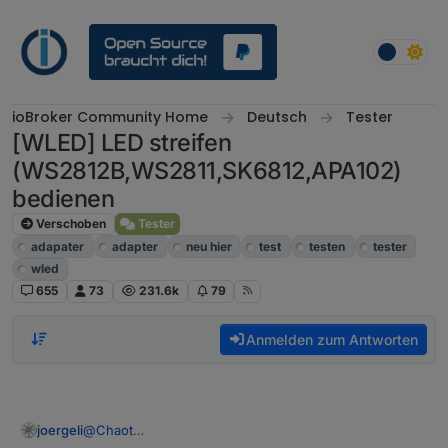
Weiter zum Inhalt
ioBroker Community Home
Deutsch
Tester
[WLED] LED streifen
(WS2812B,WS2811,SK6812,APA102)
bedienen
Verschoben
Tester
adapater
adapter
neu hier
test
testen
tester
wled
655
73
231.6k
79
Anmelden zum Antworten
@
Chaot
joergeli