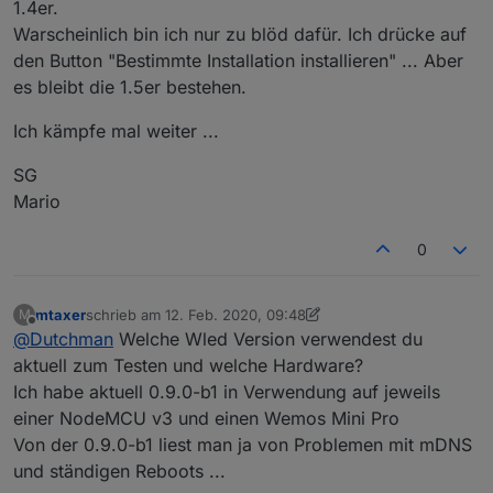
1.4er.
Warscheinlich bin ich nur zu blöd dafür. Ich drücke auf
den Button "Bestimmte Installation installieren" ... Aber
es bleibt die 1.5er bestehen.
Ich kämpfe mal weiter ...
SG
Mario
0
mtaxer
schrieb am
12. Feb. 2020, 09:48
M
zuletzt editiert von mtaxer
2. Dez. 2020, 10:50
Offline
@
Dutchman
Welche Wled Version verwendest du
aktuell zum Testen und welche Hardware?
Ich habe aktuell 0.9.0-b1 in Verwendung auf jeweils
einer NodeMCU v3 und einen Wemos Mini Pro
Von der 0.9.0-b1 liest man ja von Problemen mit mDNS
und ständigen Reboots ...