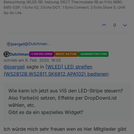
Beleuchtung: WLED (9); Heizung: DECT Thermostate (9) an Fritz 6690;
EMS-ESP; 1 Echo V2; 3 Echo DOT; 1 Echo Connect; 2 Echo Show 5; Unifi
Ap-Ac Lite.
0
@
Dutchman
joergeli
Hallo, ich habe mir
WLED
auch mal auf einem
Dutchman
DEVELOPER
MOST ACTIVE
ADMINISTRATORS
NodeMCU installiert.
Anschließend habe ich den Adapter ioBroker.wled ( V
Offline
schrieb am
9. Feb. 2020, 18:02
Funktioniert soweit, WEB-GUI ist erreichbar und
0.1.2) installiert.
zuletzt editiert von
@
joergeli
sagte in
[WLED] LED streifen
Farben/Effekte lassen sich darüber steuern,
Die entspr. Datenpunkte sind auch in ioBroker
Soweit, so gut.
vorhanden.
Wie kann ich jetzt aus VIS den LED-Stripe steuern?
(WS2812B,WS2811,SK6812,APA102) bedienen
:
Also Farbe(n) setzen, Effekte per DropDownList
Gruß
wählen, etc.
Jörg
Gibt es da ein spezielles Widget?
Wie kann ich jetzt aus VIS den LED-Stripe steuern?
Also Farbe(n) setzen, Effekte per DropDownList
wählen, etc.
Gibt es da ein spezielles Widget?
Ich würde mich sehr freuen wen es hier Mitglieder gibt