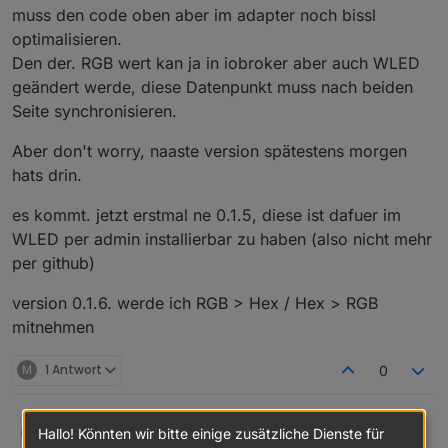
gestern auf heute in der
muss den code oben aber im adapter noch bissl
Config nichts geändert. Adapter bleibt gelb.
wled.0	2020-02-11 18:28:19.325	debug	(25804)
optimalisieren.
wled.0	2020-02-11 18:28:19.325	warn	(25804) 
Den der. RGB wert kan ja in iobroker aber auch WLED
Auf die Version 0.1.2 kann ich nicht downgraden, trotz
wled.0	2020-02-11 18:28:19.325	debug	(25804) 
Auswahl. Es bleibt die 0.1.5 stehen.
geändert werde, diese Datenpunkt muss nach beiden
SG
Seite synchronisieren.
Mario
Aber don't worry, naaste version spätestens morgen
hats drin.
es kommt. jetzt erstmal ne 0.1.5, diese ist dafuer im
WLED per admin installierbar zu haben (also nicht mehr
per github)
version 0.1.6. werde ich RGB > Hex / Hex > RGB
mitnehmen
M
1 Antwort
0
Hallo,
mtaxer
Hallo! Könnten wir bitte einige zusätzliche Dienste für
M