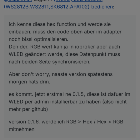
WLED geändert werde, diese Datenpunkt muss
es kommt. jetzt erstmal ne 0.1.5, diese ist dafuer im
(WS2812B,WS2811,SK6812,APA102) bedienen
:
nach beiden Seite synchronisieren.
WLED per admin installierbar zu haben (also nicht
mehr per github)
version 0.1.6. werde ich RGB > Hex / Hex > RGB
ich kenne diese hex function und werde sie
mitnehmen
einbauen. muss den code oben aber im adapter
noch bissl optimalisieren.
Den der. RGB wert kan ja in iobroker aber auch
WLED geändert werde, diese Datenpunkt muss
nach beiden Seite synchronisieren.
Aber don't worry, naaste version spätestens
morgen hats drin.
es kommt. jetzt erstmal ne 0.1.5, diese ist dafuer im
WLED per admin installierbar zu haben (also nicht
mehr per github)
version 0.1.6. werde ich RGB > Hex / Hex > RGB
mitnehmen