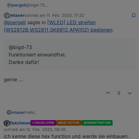
joergeli
@bigd-73
Funktioniert einwandfrei.
mtaxer
schrieb am
11. Feb. 2020, 17:32
M
Danke dafür!
zuletzt editiert von
Offline
@
joergeli
sagte in
[WLED] LED streifen
(WS2812B,WS2811,SK6812,APA102) bedienen
:
@bigd-73
Funktioniert einwandfrei.
Danke dafür!
gerne ...
0
Hallo,
mtaxer
M
Dutchman
DEVELOPER
MOST ACTIVE
ADMINISTRATORS
seit dem Update auf die Adapterversion 0.1.4 bzw. 0.1.5
Offline
schrieb am
12. Feb. 2020, 08:30
werden meine beiden Wled Wemos
zuletzt editiert von
ich kenne diese hex function und werde sie einbauen.
nicht mehr gefunden. Bei den Controllern hat sich von
Hier das Log: