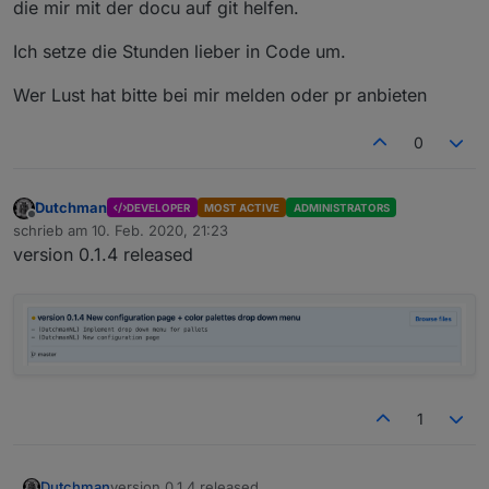
die mir mit der docu auf git helfen.
Ich setze die Stunden lieber in Code um.
Wer Lust hat bitte bei mir melden oder pr anbieten
0
Dutchman
DEVELOPER
MOST ACTIVE
ADMINISTRATORS
Offline
schrieb am
10. Feb. 2020, 21:23
zuletzt editiert von
version 0.1.4 released
1
version 0.1.4 released
Dutchman