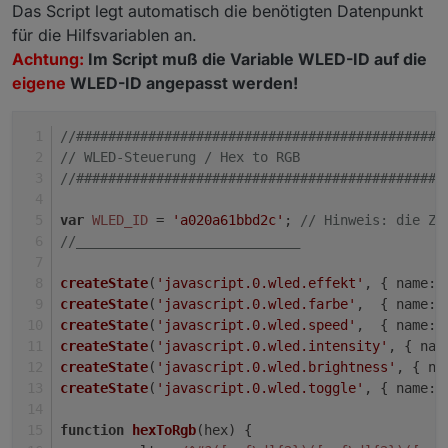
Das Script legt automatisch die benötigten Datenpunkt
für die Hilfsvariablen an.
Achtung:
Im Script muß die Variable WLED-ID auf die
eigene
WLED-ID angepasst werden!
//##############################################
// WLED-Steuerung / Hex to RGB
//##############################################
var
WLED_ID
 = 
'a020a61bbd2c'
; 
// Hinweis: die Ze
//____________________________
createState
(
'javascript.0.wled.effekt'
, { 
name
: 
createState
(
'javascript.0.wled.farbe'
,  { 
name
: 
createState
(
'javascript.0.wled.speed'
,  { 
name
: 
createState
(
'javascript.0.wled.intensity'
, { 
nam
createState
(
'javascript.0.wled.brightness'
, { 
na
createState
(
'javascript.0.wled.toggle'
, { 
name
: 
function
hexToRgb
(
hex
) {