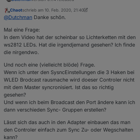
Chaot
schrieb am
10. Feb. 2020, 21:40
zuletzt editiert von Chaot
2. Okt. 2020, 23:10
Offline
@
Dutchman
Danke schön.
Mal eine Frage:
In dem Video hat der scheinbar so Lichterketten mit den
ws2812 LEDs. Hat die irgendjemand gesehen? Ich finde
die nirgendwo.
Und noch eine (vielleicht blöde) Frage.
Wenn ich unter den SysncEinstellungen die 3 Haken bei
WLED Brodcast rausmache wird doeser Controler nicht
mit dem Master syncronisiert. Ist das so richtig
gesehen?
Und wenn ich beim Broadcast den Port ändere kann ich
dann verschieden Sync- Gruppen erstellen?
Lässt sich das auch in den Adapter einbauen das man
den Controler einfach zum Sync Zu- oder Wegschalten
kann?