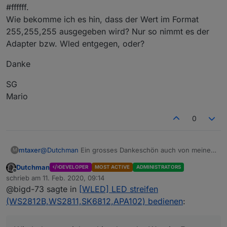
#ffffff.
Wie bekomme ich es hin, dass der Wert im Format
255,255,255 ausgegeben wird? Nur so nimmt es der
Adapter bzw. Wled entgegen, oder?
Danke
SG
Mario
0
@
Dutchman
Ein grosses Dankeschön auch von meiner
mtaxer
M
Seite.
Dutchman
DEVELOPER
MOST ACTIVE
ADMINISTRATORS
Ich hätte eine Frage bezüglich der Color Picker im Vis.
Offline
schrieb am
11. Feb. 2020, 09:14
Diese geben den Farbwert ja in Hex aus, also z.B.
zuletzt editiert von
@bigd-73 sagte in
[WLED] LED streifen
#ffffff.
Danke
Wie bekomme ich es hin, dass der Wert im Format
(WS2812B,WS2811,SK6812,APA102) bedienen
:
255,255,255 ausgegeben wird? Nur so nimmt es der
SG
Adapter bzw. Wled entgegen, oder?
Mario