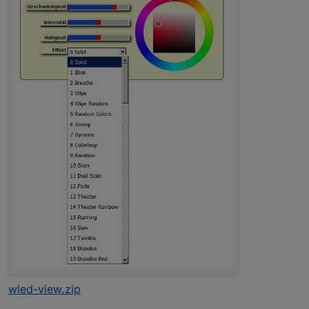
   setState("wled.0.bcddc22a6c39.seg.0.col.0",
});

// Scriptstart

setState("wled.0.bcddc22a6c39.seg.0.col.0", he
wled-view.zip