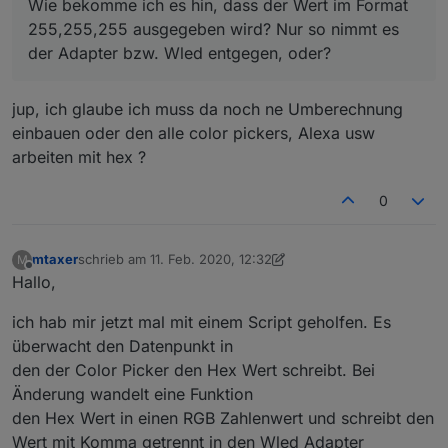
Wie bekomme ich es hin, dass der Wert im Format
255,255,255 ausgegeben wird? Nur so nimmt es
der Adapter bzw. Wled entgegen, oder?
jup, ich glaube ich muss da noch ne Umberechnung
einbauen oder den alle color pickers, Alexa usw
arbeiten mit hex ?
0
mtaxer
schrieb am
11. Feb. 2020, 12:32
M
zuletzt editiert von mtaxer
2. Nov. 2020, 13:34
Offline
Hallo,
ich hab mir jetzt mal mit einem Script geholfen. Es
überwacht den Datenpunkt in
den der Color Picker den Hex Wert schreibt. Bei
Änderung wandelt eine Funktion
den Hex Wert in einen RGB Zahlenwert und schreibt den
Wert mit Komma getrennt in den Wled Adapter