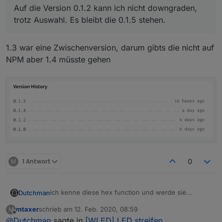
Auf die Version 0.1.2 kann ich nicht downgraden,
trotz Auswahl. Es bleibt die 0.1.5 stehen.
1.3 war eine Zwischenversion, darum gibts die nicht auf
NPM aber 1.4 müsste gehen
M
1 Antwort
0
ich kenne diese hex function und werde sie
Dutchman
einbauen. muss den code oben aber im adapter
mtaxer
schrieb am
12. Feb. 2020, 08:59
M
noch bissl optimalisieren.
Aber don't worry, naaste version spätestens
zuletzt editiert von
Offline
@
Dutchman
sagte in
[WLED] LED streifen
Den der. RGB wert kan ja in iobroker aber auch
morgen hats drin.