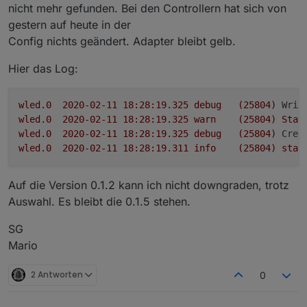
nicht mehr gefunden. Bei den Controllern hat sich von
});

gestern auf heute in der
// Scriptstart

Config nichts geändert. Adapter bleibt gelb.
setState("wled.0.bcddc22a6c39.seg.0.col.0", he
Hier das Log:
wled.0
2020-02-11 18:28:19.325	
debug
(25804)
Writ
wled.0
2020-02-11 18:28:19.325	
warn
(25804)
Stat
wled.0
2020-02-11 18:28:19.325	
debug
(25804)
Crea
wled.0
2020-02-11 18:28:19.311	
info
(25804)
star
Auf die Version 0.1.2 kann ich nicht downgraden, trotz
Auswahl. Es bleibt die 0.1.5 stehen.
SG
Mario
2 Antworten
0