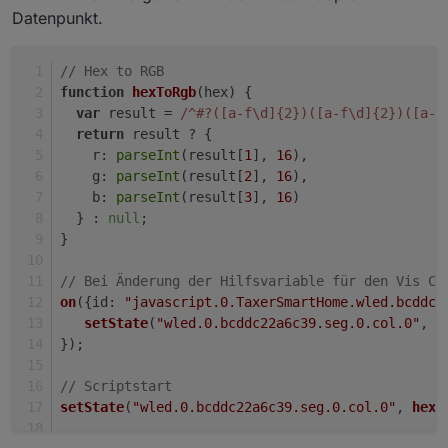
Datenpunkt.
// Hex to RGB
function
hexToRgb
(
hex
) {
var
 result = 
/^#?([a-f\d]{2})([a-f\d]{2})([a-f
return
 result ? {
r
: 
parseInt
(result[
1
], 
16
),
g
: 
parseInt
(result[
2
], 
16
),
b
: 
parseInt
(result[
3
], 
16
)
  } : 
null
;
}
// Bei Änderung der Hilfsvariable für den Vis Co
on
({
id
: 
"javascript.0.TaxerSmartHome.wled.bcddc2
setState
(
"wled.0.bcddc22a6c39.seg.0.col.0"
, 
h
});
// Scriptstart
setState
(
"wled.0.bcddc22a6c39.seg.0.col.0"
, 
hexT