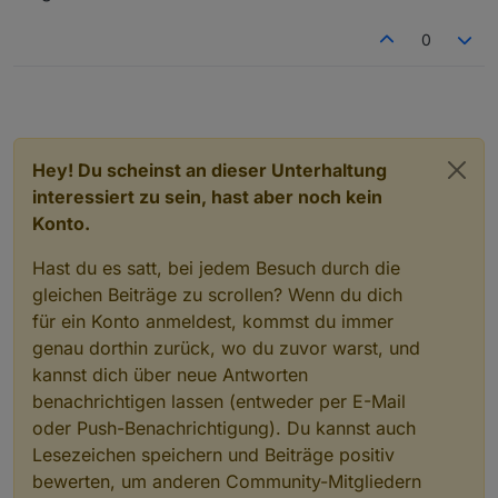
    setState("wled.0." + WLED_ID + ".bri", bri
});

0
// Hilfsvariable wird durch VIS fancyswitch üb
on({id: "javascript.0.wled.toggle", change: "a
    var on = getState("javascript.0.wled.toggl
    setState("wled.0." + WLED_ID + ".on", on);
});

Hey! Du scheinst an dieser Unterhaltung
interessiert zu sein, hast aber noch kein
Konto.
Hast du es satt, bei jedem Besuch durch die
gleichen Beiträge zu scrollen? Wenn du dich
für ein Konto anmeldest, kommst du immer
genau dorthin zurück, wo du zuvor warst, und
kannst dich über neue Antworten
benachrichtigen lassen (entweder per E-Mail
oder Push-Benachrichtigung). Du kannst auch
Lesezeichen speichern und Beiträge positiv
bewerten, um anderen Community-Mitgliedern