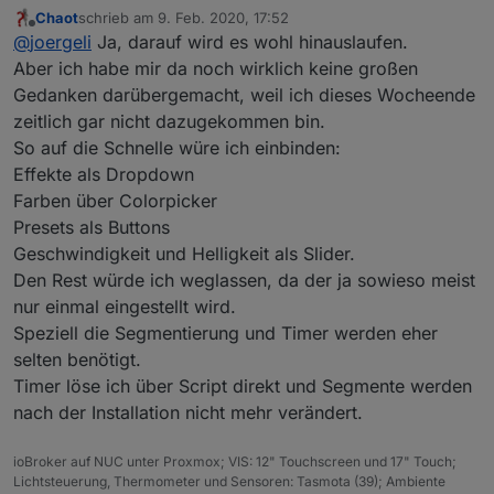
i-Frame ist klar, aber dann bräuchte ich theoretisch ja
Chaot
schrieb am
9. Feb. 2020, 17:52
den ioBroker.wled-
Adapter
nicht, oder?
@
Chaot
sagte in
[WLED] LED streifen
zuletzt editiert von
Offline
@
joergeli
Ja, darauf wird es wohl hinauslaufen.
(WS2812B,WS2811,SK6812,APA102) bedienen
:
Aber ich habe mir da noch wirklich keine großen
Die VIS baue ich mir mal wenn ich Zeit dazu habe.
Gedanken darübergemacht, weil ich dieses Wocheende
zeitlich gar nicht dazugekommen bin.
Es wäre nett, wenn Du mir dazu trotzdem einen
So auf die Schnelle würe ich einbinden:
Denkanstoß geben könntest.
Effekte als Dropdown
Wahrscheinlich mit mehreren Widgets (dropdown-liste
Farben über Colorpicker
für Effekte, colopicker für Farben, etc) ?
Presets als Buttons
Geschwindigkeit und Helligkeit als Slider.
Den Rest würde ich weglassen, da der ja sowieso meist
nur einmal eingestellt wird.
Speziell die Segmentierung und Timer werden eher
selten benötigt.
Timer löse ich über Script direkt und Segmente werden
nach der Installation nicht mehr verändert.
ioBroker auf NUC unter Proxmox; VIS: 12" Touchscreen und 17" Touch;
Lichtsteuerung, Thermometer und Sensoren: Tasmota (39); Ambiente