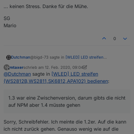
... keinen Stress. Danke für die Mühe.
SG
Mario
0
@bigd-73 sagte in
[WLED] LED streifen
Dutchman
(WS2812B,WS2811,SK6812,APA102) bedienen
:
mtaxer
schrieb am
12. Feb. 2020, 09:04
M
zuletzt editiert von mtaxer
2. Dez. 2020, 10:32
Offline
@
Dutchman
sagte in
seit dem Update auf die Adapterversion 0.1.4
[WLED] LED streifen
bzw. 0.1.5 werden meine beiden Wled Wemos
(WS2812B,WS2811,SK6812,APA102) bedienen
:
hmm seltsam in der scan funtkion hat sich nichts
geändert ich kann es auch nicht reproduzieren.
@bigd-73 sagte in
[WLED] LED streifen
1.3 war eine Zwischenversion, darum gibts die nicht
(WS2812B,WS2811,SK6812,APA102) bedienen
:
auf NPM aber 1.4 müsste gehen
Auf die Version 0.1.2 kann ich nicht
downgraden, trotz Auswahl. Es bleibt die 0.1.5
Sorry, Schreibfehler. Ich meinte die 1.2er. Auf die kann
1.3 war eine Zwischenversion, darum gibts die nicht
stehen.
auf NPM aber 1.4 müsste gehen
ich nicht zurück gehen. Genauso wenig wie auf die