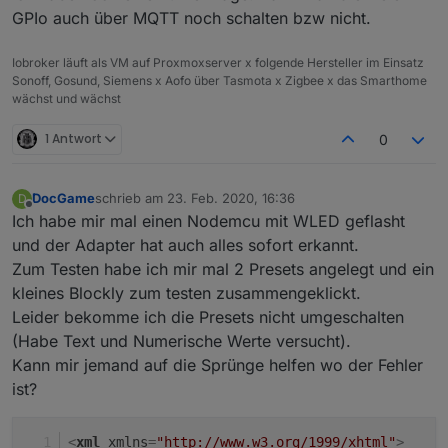
GPIo auch über MQTT noch schalten bzw nicht.
Iobroker läuft als VM auf Proxmoxserver x folgende Hersteller im Einsatz
Sonoff, Gosund, Siemens x Aofo über Tasmota x Zigbee x das Smarthome
wächst und wächst
1 Antwort
0
DocGame
schrieb am
23. Feb. 2020, 16:36
D
zuletzt editiert von
Offline
Ich habe mir mal einen Nodemcu mit WLED geflasht
und der Adapter hat auch alles sofort erkannt.
Zum Testen habe ich mir mal 2 Presets angelegt und ein
kleines Blockly zum testen zusammengeklickt.
Leider bekomme ich die Presets nicht umgeschalten
(Habe Text und Numerische Werte versucht).
Kann mir jemand auf die Sprünge helfen wo der Fehler
ist?
<
xml
xmlns
=
"http://www.w3.org/1999/xhtml"
>