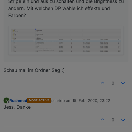
Stripe ein und aus zu schalten und die Brightness zu
ändern. Mit welchen DP wähle ich effekte und
Farben?
Schau mal im Ordner Seg :)
0
Rushmed
schrieb am
15. Feb. 2020, 23:22
R
MOST ACTIVE
zuletzt editiert von
Offline
Jess, Danke
0