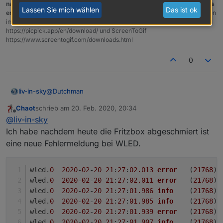
nach einem gelösten Thread wäre es sinnvoll dies in der Überschrift des
Lassen Sie mich wählen
Das ist ok
ersten Posts einzutragen [gelöst]-...
Bitte benutzt das Voting rechts unten
im Beitrag wenn er euch geholfen hat.
Forum-Tools:
PicPick
https://picpick.app/en/download/ und ScreenToGif
https://www.screentogif.com/downloads.html
0
@
Dutchman
liv-in-sky
Chaot
schrieb am
20. Feb. 2020, 20:34
die segmente werden nicht als datenpunke
zuletzt editiert von
Offline
@
liv-in-sky
aktualisiert, wenn man diese über die weboberfläche
erhöht oder löscht
ist es eigentlich möglich segmente über den adapter
Ich habe nachdem heute die Fritzbox abgeschmiert ist
anzulegen?
eine neue Fehlermeldung bei WLED.
wled.
0
2020
-
02
-
20
21
:
27
:
02.013
error
	(
21768
) 
wled.
0
2020
-
02
-
20
21
:
27
:
02.011
error
	(
21768
) 
wled.
0
2020
-
02
-
20
21
:
27
:
01.986
info
	(
21768
) 
wled.
0
2020
-
02
-
20
21
:
27
:
01.985
info
	(
21768
) 
wled.
0
2020
-
02
-
20
21
:
27
:
01.939
error
	(
21768
) 
wled.
0
2020
-
02
-
20
21
:
27
:
01.907
info
	(
21768
) 