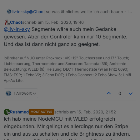
liv-in-sky
@
Chaot
so was ähnliches wollte ich auch bauen - ich
hab erstmal in der weboberfläche die segmente
Chaot
schrieb am
15. Feb. 2020, 19:46
definiert - jetzt kann ich in iobroker jedes segment
zuletzt editiert von
Offline
@
liv-in-sky
Segmente wäre auch mein Gedanke
steuern, wie ich möchte- damit sollte das
funktionieren
gewesen. Aber der Controler kann nur 10 Segmente.
Und das ist dann nicht ganz so geeignet.
ioBroker auf NUC unter Proxmox; VIS: 12" Touchscreen und 17" Touch;
Lichtsteuerung, Thermometer und Sensoren: Tasmota (39); Ambiente
Beleuchtung: WLED (9); Heizung: DECT Thermostate (9) an Fritz 6690;
EMS-ESP; 1 Echo V2; 3 Echo DOT; 1 Echo Connect; 2 Echo Show 5; Unifi
Ap-Ac Lite.
1 Antwort
0
Rushmed
schrieb am
15. Feb. 2020, 21:52
R
MOST ACTIVE
zuletzt editiert von
Offline
Ich hab meine NodeMCU mit WLED erfolgreich
eingebunden. MIr gelingt es allerdings nur den Stripe
ein und aus zu schalten und die Brightness zu ändern.