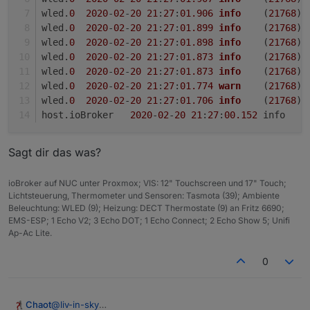
wled.
0
2020
-
02
-
20
21
:
27
:
01.906
info
	(
21768
) 
wled.
0
2020
-
02
-
20
21
:
27
:
01.899
info
	(
21768
) 
wled.
0
2020
-
02
-
20
21
:
27
:
01.898
info
	(
21768
) 
wled.
0
2020
-
02
-
20
21
:
27
:
01.873
info
	(
21768
) 
wled.
0
2020
-
02
-
20
21
:
27
:
01.873
info
	(
21768
) 
wled.
0
2020
-
02
-
20
21
:
27
:
01.774
warn
	(
21768
) 
wled.
0
2020
-
02
-
20
21
:
27
:
01.706
info
	(
21768
) 
host.ioBroker	
2020
-
02
-
20
21
:
27
:
00.152
Sagt dir das was?
ioBroker auf NUC unter Proxmox; VIS: 12" Touchscreen und 17" Touch;
Lichtsteuerung, Thermometer und Sensoren: Tasmota (39); Ambiente
Beleuchtung: WLED (9); Heizung: DECT Thermostate (9) an Fritz 6690;
EMS-ESP; 1 Echo V2; 3 Echo DOT; 1 Echo Connect; 2 Echo Show 5; Unifi
Ap-Ac Lite.
0
@
liv-in-sky
Chaot