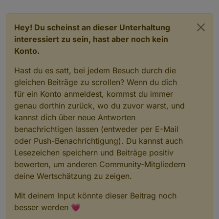
<
field
name
=
"OP"
>
EQ
</
field
>
<
value
name
=
"A"
>
<
block
type
=
"get_value"
id
=
"Y
Hey! Du scheinst an dieser Unterhaltung
<
field
name
=
"ATTR"
>
val
</
fie
interessiert zu sein, hast aber noch kein
<
field
name
=
"OID"
>
sonoff.0.
Konto.
</
block
>
</
value
>
Hast du es satt, bei jedem Besuch durch die
<
value
name
=
"B"
>
gleichen Beiträge zu scrollen? Wenn du dich
<
block
type
=
"logic_boolean"
i
für ein Konto anmeldest, kommst du immer
<
field
name
=
"BOOL"
>
TRUE
</
fi
genau dorthin zurück, wo du zuvor warst, und
</
block
>
kannst dich über neue Antworten
</
value
>
</
block
>
benachrichtigen lassen (entweder per E-Mail
</
value
>
oder Push-Benachrichtigung). Du kannst auch
<
value
name
=
"B"
>
Lesezeichen speichern und Beiträge positiv
<
block
type
=
"logic_compare"
id
=
"(
bewerten, um anderen Community-Mitgliedern
<
field
name
=
"OP"
>
EQ
</
field
>
deine Wertschätzung zu zeigen.
<
value
name
=
"A"
>
<
block
type
=
"get_value"
id
=
"A
Mit deinem Input könnte dieser Beitrag noch
<
field
name
=
"ATTR"
>
val
</
fie
besser werden 💗
<
field
name
=
"OID"
>
mihome.0.