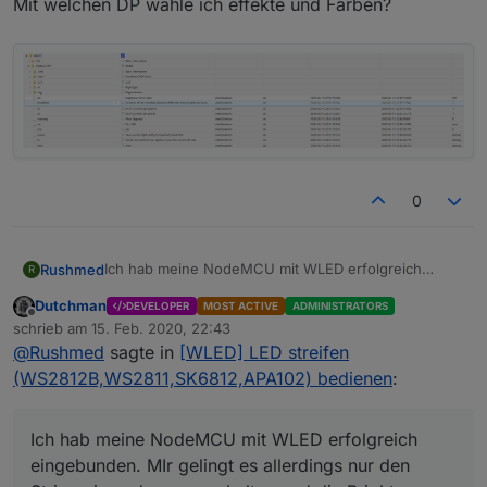
Mit welchen DP wähle ich effekte und Farben?
0
Ich hab meine NodeMCU mit WLED erfolgreich
Rushmed
R
eingebunden. MIr gelingt es allerdings nur den
Dutchman
DEVELOPER
MOST ACTIVE
ADMINISTRATORS
Stripe ein und aus zu schalten und die Brightness zu
Offline
schrieb am
15. Feb. 2020, 22:43
ändern. Mit welchen DP wähle ich effekte und
zuletzt editiert von
@
Rushmed
sagte in
[WLED] LED streifen
Farben?
(WS2812B,WS2811,SK6812,APA102) bedienen
:
Ich hab meine NodeMCU mit WLED erfolgreich
eingebunden. MIr gelingt es allerdings nur den