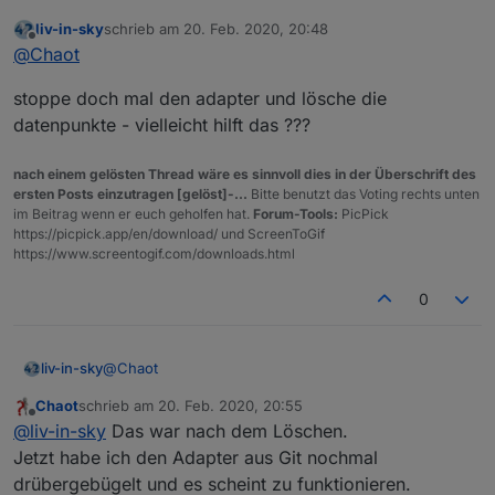
Ich habe nachdem heute die Fritzbox abgeschmiert ist
liv-in-sky
schrieb am
20. Feb. 2020, 20:48
eine neue Fehlermeldung bei WLED.
wled.0	2020-02-20 21:27:02.013	error	(21768) 
zuletzt editiert von
Offline
@
Chaot
wled.0	2020-02-20 21:27:02.011	error	(21768) 
Sagt dir das was?
wled.0	2020-02-20 21:27:01.986	info	(21768) De
stoppe doch mal den adapter und lösche die
wled.0	2020-02-20 21:27:01.985	info	(21768) D
wled.0	2020-02-20 21:27:01.939	error	(21768) 
datenpunkte - vielleicht hilft das ???
wled.0	2020-02-20 21:27:01.907	info	(21768) D
wled.0	2020-02-20 21:27:01.906	info	(21768) D
nach einem gelösten Thread wäre es sinnvoll dies in der Überschrift des
wled.0	2020-02-20 21:27:01.899	info	(21768) D
ersten Posts einzutragen [gelöst]-...
Bitte benutzt das Voting rechts unten
wled.0	2020-02-20 21:27:01.898	info	(21768) D
im Beitrag wenn er euch geholfen hat.
Forum-Tools:
PicPick
wled.0	2020-02-20 21:27:01.873	info	(21768) D
https://picpick.app/en/download/ und ScreenToGif
wled.0	2020-02-20 21:27:01.873	info	(21768) D
https://www.screentogif.com/downloads.html
wled.0	2020-02-20 21:27:01.774	warn	(21768) S
wled.0	2020-02-20 21:27:01.706	info	(21768) s
0
@
Chaot
liv-in-sky
Chaot
schrieb am
20. Feb. 2020, 20:55
stoppe doch mal den adapter und lösche die
zuletzt editiert von
Offline
@
liv-in-sky
Das war nach dem Löschen.
datenpunkte - vielleicht hilft das ???
Jetzt habe ich den Adapter aus Git nochmal
drübergebügelt und es scheint zu funktionieren.