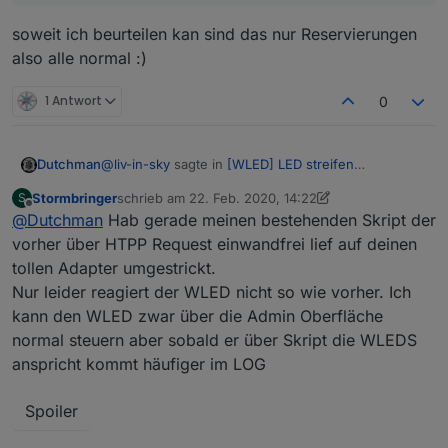
soweit ich beurteilen kan sind das nur Reservierungen
also alle normal :)
1 Antwort
0
@
liv-in-sky
sagte in
[WLED] LED streifen
Dutchman
(WS2812B,WS2811,SK6812,APA102) bedienen
:
Stormbringer
schrieb am
22. Feb. 2020, 14:22
S
zuletzt editiert von Stormbringer
Offline
@
Dutchman
Hab gerade meinen bestehenden Skript der
habe 2 mclight. mit WLED ersetzt und wurden
sofort mit adapter erkannt - sind steuerbar -
vorher über HTPP Request einwandfrei lief auf deinen
freut mich !
klasse arbeit
tollen Adapter umgestrickt.
Nur leider reagiert der WLED nicht so wie vorher. Ich
kann den WLED zwar über die Admin Oberfläche
normal steuern aber sobald er über Skript die WLEDS
anspricht kommt häufiger im LOG
Spoiler