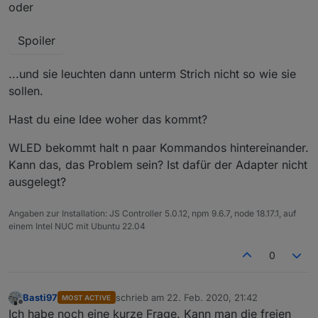
oder
Spoiler
...und sie leuchten dann unterm Strich nicht so wie sie
sollen.
Hast du eine Idee woher das kommt?
WLED bekommt halt n paar Kommandos hintereinander.
Kann das, das Problem sein? Ist dafür der Adapter nicht
ausgelegt?
Angaben zur Installation: JS Controller 5.0.12, npm 9.6.7, node 18.17.1, auf
einem Intel NUC mit Ubuntu 22.04
0
Basti97
schrieb am
22. Feb. 2020, 21:42
MOST ACTIVE
zuletzt editiert von
Offline
Ich habe noch eine kurze Frage. Kann man die freien