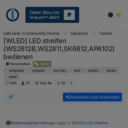
Weiter zum Inhalt
ioBroker Community Home
Deutsch
Tester
[WLED] LED streifen
(WS2812B,WS2811,SK6812,APA102)
bedienen
Verschoben
Tester
adapater
adapter
neu hier
test
testen
tester
wled
655
73
232.5k
79
Anmelden zum Antworten
@
Stormbringer
sagte in
[WLED] LED streifen
Dutchman