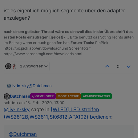
ist es eigentlich möglich segmente über den adapter
anzulegen?
nach einem gelösten Thread wäre es sinnvoll dies in der Überschrift des
ersten Posts einzutragen [gelöst]-...
Bitte benutzt das Voting rechts unten
im Beitrag wenn er euch geholfen hat.
Forum-Tools:
PicPick
https://picpick.app/en/download/ und ScreenToGif
https://www.screentogif.com/downloads.html
2 Antworten
0
@
Dutchman
liv-in-sky
Dutchman
DEVELOPER
MOST ACTIVE
ADMINISTRATORS
die segmente werden nicht als datenpunke
Offline
schrieb am
15. Feb. 2020, 13:00
aktualisiert, wenn man diese über die weboberfläche
zuletzt editiert von
@
liv-in-sky
sagte in
[WLED] LED streifen
erhöht oder löscht
ist es eigentlich möglich segmente über den adapter
anzulegen?
(WS2812B,WS2811,SK6812,APA102) bedienen
:
@
Dutchman