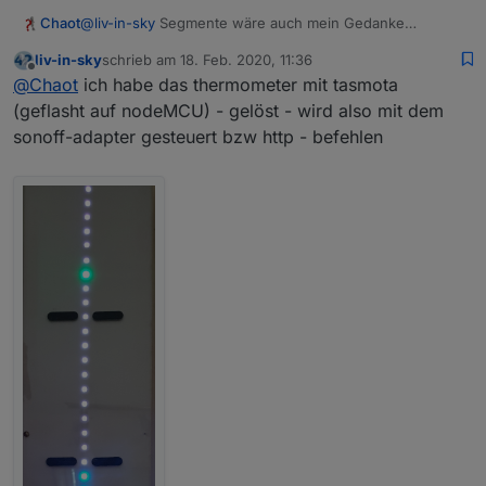
Chaot
@
liv-in-sky
Segmente wäre auch mein Gedanke
gewesen. Aber der Controler kann nur 10 Segmente.
liv-in-sky
schrieb am
18. Feb. 2020, 11:36
Und das ist dann nicht ganz so geeignet.
zuletzt editiert von
Offline
@
Chaot
ich habe das thermometer mit tasmota
(geflasht auf nodeMCU) - gelöst - wird also mit dem
sonoff-adapter gesteuert bzw http - befehlen