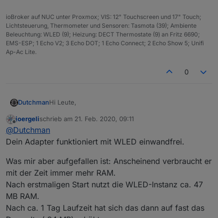
ioBroker auf NUC unter Proxmox; VIS: 12" Touchscreen und 17" Touch;
Lichtsteuerung, Thermometer und Sensoren: Tasmota (39); Ambiente
Beleuchtung: WLED (9); Heizung: DECT Thermostate (9) an Fritz 6690;
EMS-ESP; 1 Echo V2; 3 Echo DOT; 1 Echo Connect; 2 Echo Show 5; Unifi
Ap-Ac Lite.
0
Hi Leute,
Dutchman
joergeli
schrieb am
21. Feb. 2020, 09:11
Da ich mit anderen Baustellen (SourceAnalytix) nicht
zuletzt editiert von
Offline
@
Dutchman
voran kam brauchte ich mal ein Erfolgserlebnis,
daraus ist WLED entstanden und Energie die
WLED - Github Project
by @Aircoookie
Dein Adapter funktioniert mit WLED einwandfrei.
anderen weiter zu machen :).
Was ist WLED : Firmware die es ermöglicht LED-
Was mir aber aufgefallen ist: Anscheinend verbraucht er
stripes (z.b. ws2812b) an zu steuern.
mit der Zeit immer mehr RAM.
Ich benutze diese z.b. als deco fur meine Bilder, als
Aktuelle
Nach erstmaligen Start nutzt die WLED-Instanz ca. 47
Treppenbeleuchtung oder auch Ambi-Light am
Test
MB RAM.
Fernseher.
Version
0.6.5
Nach ca. 1 Tag Laufzeit hat sich das dann auf fast das
Veröffentlic
04-06-2022