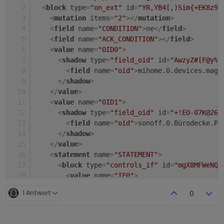
<
block
type
=
"on_ext"
id
=
"YR,YB4[,)Sim{+EK8z9@
<
mutation
items
=
"2"
>
</
mutation
>
<
field
name
=
"CONDITION"
>
ne
</
field
>
<
field
name
=
"ACK_CONDITION"
>
</
field
>
<
value
name
=
"OID0"
>
<
shadow
type
=
"field_oid"
id
=
"AwzyZ#[F@y%R
<
field
name
=
"oid"
>
mihome.0.devices.magn
</
shadow
>
</
value
>
<
value
name
=
"OID1"
>
<
shadow
type
=
"field_oid"
id
=
"+!EO-07K@26V
<
field
name
=
"oid"
>
sonoff.0.Bürodecke.PO
</
shadow
>
</
value
>
<
statement
name
=
"STATEMENT"
>
<
block
type
=
"controls_if"
id
=
"mgX8MFWeNQ(
<
value
name
=
"IF0"
>
<
block
type
=
"logic_operation"
id
=
"-R0
1 Antwort
0
<
field
name
=
"OP"
>
AND
</
field
>
<
value
name
=
"A"
>
<
block
type
=
"logic_compare"
id
=
"2