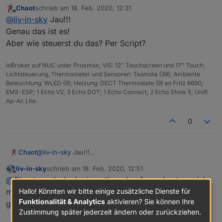
(geflasht auf nodeMCU) - gelöst - wird also mit dem
Chaot
schrieb am
18. Feb. 2020, 12:31
sonoff-adapter gesteuert bzw http - befehlen
zuletzt editiert von
Offline
@
liv-in-sky
Jau!!!
Genau das ist es!
Aber wie steuerst du das? Per Script?
ioBroker auf NUC unter Proxmox; VIS: 12" Touchscreen und 17" Touch;
Lichtsteuerung, Thermometer und Sensoren: Tasmota (39); Ambiente
Beleuchtung: WLED (9); Heizung: DECT Thermostate (9) an Fritz 6690;
EMS-ESP; 1 Echo V2; 3 Echo DOT; 1 Echo Connect; 2 Echo Show 5; Unifi
Ap-Ac Lite.
0
Chaot
@
liv-in-sky
Jau!!!
Genau das ist es!
liv-in-sky
schrieb am
18. Feb. 2020, 12:51
Aber wie steuerst du das? Per Script?
zuletzt editiert von
Offline
@
Chaot
mach doch einen thread auf - und setze mich
Hallo! Könnten wir bitte einige zusätzliche Dienste für
mit rein - dann können wir das dort diskutieren - hier
Funktionalität & Analytics
aktivieren? Sie können Ihre
geht es ja um WLED
Zustimmung später jederzeit ändern oder zurückziehen.