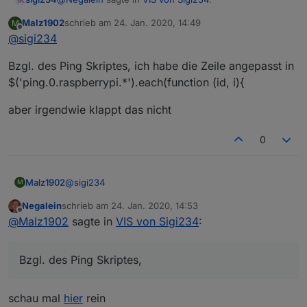
Malz1902
schrieb am
24. Jan. 2020, 14:49
M
zuletzt editiert von
Offline
@
sigi234
@
sigi234
VIEW_PING.txt
kannst du bitte die Ping Seite einstellen?
Bzgl. des Ping Skriptes, ich habe die Zeile angepasst in
$('ping.0.raspberrypi.*').each(function (id, i){
Skript von
@
liv-in-sky
:
aber irgendwie klappt das nicht
Skript_NT_ping.txt
0
Anpassen:
$('ping.0.
Medion
Test
.*').each(function (id, i){
https://forum.iobroker.net/topic/24404/gelöst-id-oder-
name-eines-state-in-vis-anzeigen
@
sigi234
Malz1902
M
Negalein
schrieb am
24. Jan. 2020, 14:53
Bzgl. des Ping Skriptes, ich habe die Zeile angepasst
zuletzt editiert von
Offline
@
Malz1902
sagte in
VIS von Sigi234
:
in
$('ping.0.raspberrypi.*').each(function (id, i){
aber irgendwie klappt das nicht
Bzgl. des Ping Skriptes,
schau mal
hier
rein