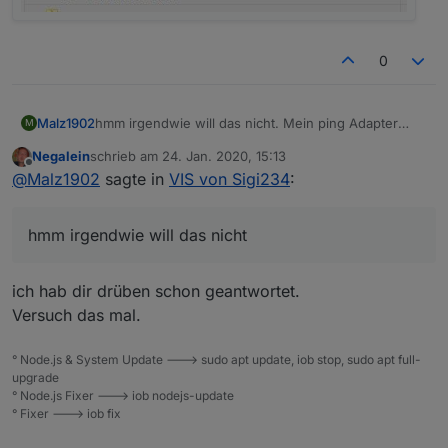
0
Malz1902
hmm irgendwie will das nicht. Mein ping Adapter
M
sieht so aus:
Negalein
schrieb am
24. Jan. 2020, 15:13
zuletzt editiert von
Offline
@
Malz1902
sagte in
VIS von Sigi234
:
hmm irgendwie will das nicht
ich hab dir drüben schon geantwortet.
Versuch das mal.
° Node.js & System Update ---> sudo apt update, iob stop, sudo apt full-
upgrade
° Node.js Fixer ---> iob nodejs-update
° Fixer ---> iob fix