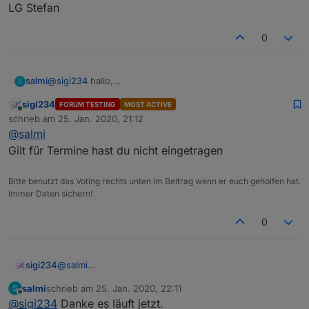
LG Stefan
0
VIEW_Wetter_sigi234.txt
@
sigi234
hallo,
salmi
S
hier mal meine einstellungen
sigi234
FORUM TESTING
MOST ACTIVE
wie gesagt der Trash liest die daten nicht richtig aus.
Online
schrieb am
25. Jan. 2020, 21:12
zuletzt editiert von
@
salmi
Gilt für Termine hast du nicht eingetragen
Bitte benutzt das Voting rechts unten im Beitrag wenn er euch geholfen hat.
Immer Daten sichern!
0
VIEW_LGTV_sigi234.txt
Danke im Voraus
sigi234
@
salmi
LG Stefan
Gilt für Termine hast du nicht eingetragen
salmi
schrieb am
25. Jan. 2020, 22:11
S
zuletzt editiert von
Offline
@
sigi234
Danke es läuft jetzt.