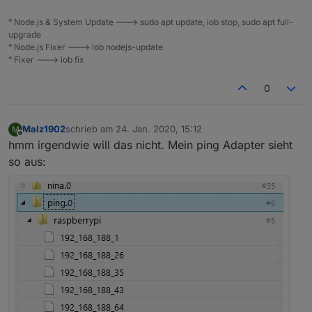
° Node.js & System Update ---> sudo apt update, iob stop, sudo apt full-
upgrade
° Node.js Fixer ---> iob nodejs-update
° Fixer ---> iob fix
0
Malz1902
schrieb am
24. Jan. 2020, 15:12
M
zuletzt editiert von
Offline
hmm irgendwie will das nicht. Mein ping Adapter sieht
so aus: