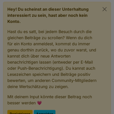
family"
:
""
,
"lc-font-style"
:
""
,
"lc-bkg-
color"
:
""
,
"lc-color"
:
""
,
"lc-border-
Hey! Du scheinst an dieser Unterhaltung
width"
:
"0"
,
"lc-border-style"
:
""
,
"lc-border-
interessiert zu sein, hast aber noch kein
color"
:
""
,
"lc-border-radius"
:
10
,
"lc-
Konto.
zindex"
:
0
,
"name"
:
"warning.0.uwzLevel long
View_Openliga_DB19_20.txt
0"
,
"comment"
:
"UWZ"
,
"filterkey"
:
"Warnung
Hast du es satt, bei jedem Besuch durch die
0"
,
"visibility-cond"
:
"=="
,
"visibility-
gleichen Beiträge zu scrollen? Wenn du dich
val"
:
1
,
"visibility-groups-
für ein Konto anmeldest, kommst du immer
action"
:
"hide"
},
"style"
:
genau dorthin zurück, wo du zuvor warst, und
{
"left"
:
"1px"
,
"top"
:
"1px"
,
"width"
:
"636px"
,
"height
kannst dich über neue Antworten
"
:
"137px"
,
"z-index"
:
"5"
,
"color"
:
"#000000"
,
"text-
benachrichtigen lassen (entweder per E-Mail
align"
:
"center"
,
"font-
View_Netzwerkstatus_sigi234.txt
size"
:
"small"
,
"background"
:
""
,
"background-
oder Push-Benachrichtigung). Du kannst auch
color"
:
""
},
"widgetSet"
:
"basic"
}]
Lesezeichen speichern und Beiträge positiv
https://forum.iobroker.net/topic/30812/material-
bewerten, um anderen Community-Mitgliedern
design-widets-netzwerk-status
Icons_Netzwerkstatus.zip
deine Wertschätzung zu zeigen.
Mit deinem Input könnte dieser Beitrag noch
besser werden 💗
View_Corona_Kontinente_Sigi234.txt
https://forum.iobroker.net/topic/31245/test-
Registrieren
Anmelden