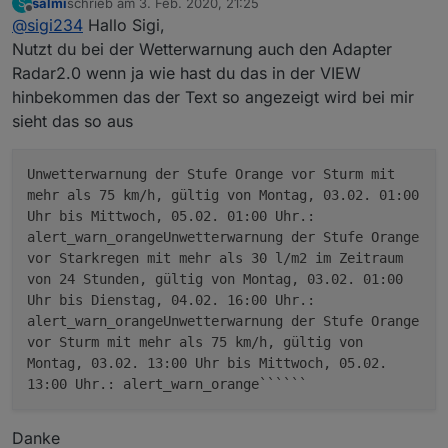
salmi
schrieb am
3. Feb. 2020, 21:25
S
zuletzt editiert von
Offline
@
sigi234
Hallo Sigi,
Nutzt du bei der Wetterwarnung auch den Adapter
Radar2.0 wenn ja wie hast du das in der VIEW
hinbekommen das der Text so angezeigt wird bei mir
sieht das so aus
Unwetterwarnung der Stufe Orange vor Sturm mit
mehr als 75 km/h, gültig von Montag, 03.02. 01:00
Uhr bis Mittwoch, 05.02. 01:00 Uhr.:
alert_warn_orangeUnwetterwarnung der Stufe Orange
vor Starkregen mit mehr als 30 l/m2 im Zeitraum
von 24 Stunden, gültig von Montag, 03.02. 01:00
Uhr bis Dienstag, 04.02. 16:00 Uhr.:
alert_warn_orangeUnwetterwarnung der Stufe Orange
vor Sturm mit mehr als 75 km/h, gültig von
Montag, 03.02. 13:00 Uhr bis Mittwoch, 05.02.
13:00 Uhr.: alert_warn_orange``````
Danke