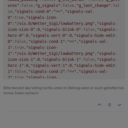
ures"
:false
,
"g_signals"
:false
,
"g_last_change"
:fal
View_BackItup_sigi234.txt
se
,
"signals-cond-0"
:
"=="
,
"signals-val-
https://forum.iobroker.net/topic/39522/test-adapter-
0"
:true
,
"signals-icon-
material-design-widgets-v0-4-x
0"
:
"/vis.0/Wetter_Sigi/lowbattery.png"
,
"signals-
icon-size-0"
:
0
,
"signals-blink-0"
:false
,
"signals-
horz-0"
:
0
,
"signals-vert-0"
:
0
,
"signals-hide-edit-
0"
:false
,
"signals-cond-1"
:
"=="
,
"signals-val-
1"
:true
,
"signals-icon-
1"
:
"/vis.0/Wetter_Sigi/lowbattery.png"
,
"signals-
icon-size-1"
:
0
,
"signals-blink-1"
:false
,
"signals-
horz-1"
:
0
,
"signals-vert-1"
:
0
,
"signals-hide-edit-
1"
:false
,
"signals-cond-2"
:
"=="
,
"signals-val-
2"
:true
,
"signals-icon-
View_Tierkreiszeichen_sigi234.txt
2"
:
"/vis.0/Wetter_Sigi/lowbattery.png"
,
"signals-
Bitte benutzt das Voting rechts unten im Beitrag wenn er euch geholfen hat.
icon-size-2"
:
0
,
"signals-blink-2"
:false
,
"signals-
Immer Daten sichern!
horz-2"
:
0
,
"signals-vert-2"
:
0
,
"signals-hide-edit-
2"
:false
,
"lc-type"
:
"last-change"
,
"lc-is-
0
interval"
:true
,
"lc-is-moment"
:false
,
"lc-
format"
:
""
,
"lc-position-vert"
:
"top"
,
"lc-position-
horz"
:
"right"
,
"lc-offset-vert"
:
0
,
"lc-offset-
horz"
:
0
,
"lc-font-size"
:
"12px"
,
"lc-font-