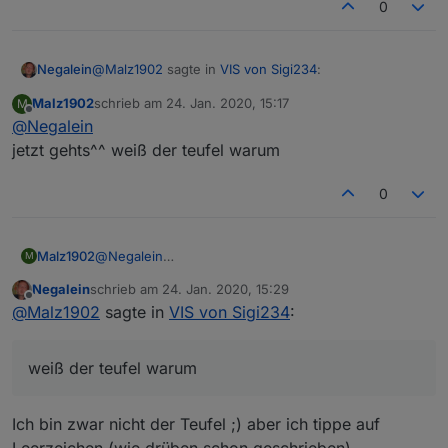
0
@
Malz1902
sagte in
VIS von Sigi234
:
Negalein
Malz1902
schrieb am
24. Jan. 2020, 15:17
M
zuletzt editiert von
Offline
@
Negalein
hmm irgendwie will das nicht
jetzt gehts^^ weiß der teufel warum
ich hab dir drüben schon geantwortet.
0
Versuch das mal.
Malz1902
@
Negalein
M
jetzt gehts^^ weiß der teufel warum
Negalein
schrieb am
24. Jan. 2020, 15:29
zuletzt editiert von
Offline
@
Malz1902
sagte in
VIS von Sigi234
:
weiß der teufel warum
Ich bin zwar nicht der Teufel ;) aber ich tippe auf
Leerzeichen (wie drüben schon geschrieben)