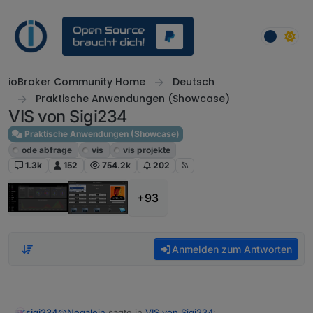
Weiter zum Inhalt
ioBroker Community Home
Deutsch
Praktische Anwendungen (Showcase)
VIS von Sigi234
Praktische Anwendungen (Showcase)
ode abfrage
vis
vis projekte
1.3k
152
754.2k
202
+93
Anmelden zum Antworten
@
Negalein
sagte in
VIS von Sigi234
:
sigi234