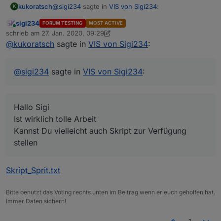
@
sigi234
sagte in
VIS von Sigi234
:
kukoratsch
K
sigi234
FORUM TESTING
MOST ACTIVE
Online
View Spritpreise:
schrieb am
27. Jan. 2020, 09:29
zuletzt editiert von sigi234
@
kukoratsch
sagte in
VIS von Sigi234
:
Hallo Sigi
View_Sprit.txt
Ist wirklich tolle Arbeit
VIEW_Alexa_Volume_sigi234.txt
Kannst Du vielleicht auch Skript zur Verfügung
@
sigi234
sagte in
VIS von Sigi234
:
stellen
Hallo Sigi
Ist wirklich tolle Arbeit
Kannst Du vielleicht auch Skript zur Verfügung
stellen
Skript_Sprit.txt
Bitte benutzt das Voting rechts unten im Beitrag wenn er euch geholfen hat.
Immer Daten sichern!