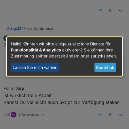
0
View Spritpreise:
sigi234
kukoratsch
schrieb am
27. Jan. 2020, 09:15
K
View_Sprit.txt
zuletzt editiert von
Offline
Hallo! Könnten wir bitte einige zusätzliche Dienste für
@
sigi234
sagte in
VIS von Sigi234
:
Funktionalität & Analytics
aktivieren? Sie können Ihre
Zustimmung später jederzeit ändern oder zurückziehen.
View Spritpreise:
Lassen Sie mich wählen
Das ist ok
View_Sprit.txt
Hallo Sigi
Ist wirklich tolle Arbeit
Kannst Du vielleicht auch Skript zur Verfügung stellen
C
2 Antworten
0