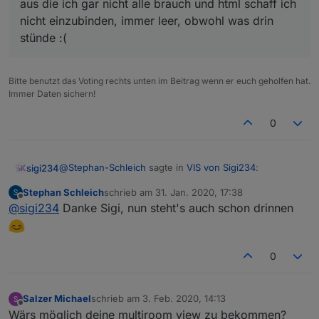
aus die ich gar nicht alle brauch und html schaff ich
nicht einzubinden, immer leer, obwohl was drin
stünde :(
VIEW_JAMAHA_RX-V481_sigi234.txt
Bitte benutzt das Voting rechts unten im Beitrag wenn er euch geholfen hat.
Immer Daten sichern!
0
@
Stephan-Schleich
sagte in
VIS von Sigi234
:
sigi234
Stephan Schleich
schrieb am
31. Jan. 2020, 17:38
zuletzt editiert von
Offline
@
sigi234
sagte in
VIS von Sigi234
:
@
sigi234
Danke Sigi, nun steht's auch schon drinnen
@
Stephan-Schleich
sagte in
VIS von Sigi234
:
0
Ich hätte noch Interesse an deiner
Fritzbox Call View, und deiner
Salzer Michael
schrieb am
3. Feb. 2020, 14:13
zuletzt editiert von
Navigationsleiste Links am Rand welche
Offline
Wärs möglich deine multiroom view zu bekommen?