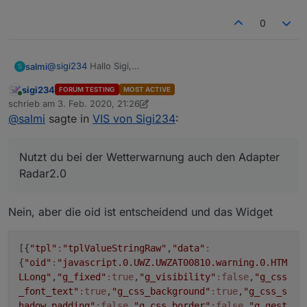
0
VIEW BROTHER 9332_neu.txt
@
sigi234
Hallo Sigi,
salmi
S
Nutzt du bei der Wetterwarnung auch den Adapter
sigi234
FORUM TESTING
MOST ACTIVE
Radar2.0 wenn ja wie hast du das in der VIEW
Online
schrieb am
3. Feb. 2020, 21:26
hinbekommen das der Text so angezeigt wird bei mir
zuletzt editiert von sigi234
2. März 2020, 22:30
Danke
@
salmi
sagte in
VIS von Sigi234
:
sieht das so aus
Nutzt du bei der Wetterwarnung auch den Adapter
Radar2.0
Nein, aber die oid ist entscheidend und das Widget
[{
"tpl"
:
"tplValueStringRaw"
,
"data"
:
{
"oid"
:
"javascript.0.UWZ.UWZAT00810.warning.0.HTM
LLong"
,
"g_fixed"
:true
,
"g_visibility"
:false
,
"g_css
_font_text"
:true
,
"g_css_background"
:true
,
"g_css_s
hadow_padding"
:false
,
"g_css_border"
:false
,
"g_gest