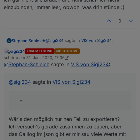
einzubinden, immer leer, obwohl was drin stünde :(
View_Hue_Sigi234.txt
0
@
sigi234
sagte in
VIS von Sigi234
:
Stephan Schleich
sigi234
FORUM TESTING
MOST ACTIVE
Online
@
Stephan-Schleich
sagte in
VIS von
schrieb am
31. Jan. 2020, 17:36
zuletzt editiert von sigi234
Sigi234
:
@
Stephan-Schleich
sagte in
VIS von Sigi234
:
Wär's den möglich nur nen Teil zu
exportieren?
Ich hätte noch Interesse an deiner
Ich versuch's gerade zusammen zu bauen,
@
sigi234
sagte in
VIS von Sigi234
:
Fritzbox Call View, und deiner
aber das Calllog im json gibt er mir sau viele
Navigationsleiste Links am Rand
Werte mit aus die ich gar nicht alle brauch
welche ich hin und wieder auf
und html schaff ich nicht einzubinden, immer
paar anderen Screenshots sehe
leer, obwohl was drin stünde :(
Wär's den möglich nur nen Teil zu exportieren?
Fritzbox Call View:
Ich versuch's gerade zusammen zu bauen, aber
Zu viele persönliche Daten drinnen.
das Calllog im json gibt er mir sau viele Werte mit