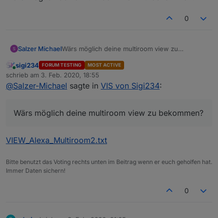
ich hin und wieder auf paar anderen
Screenshots sehe
0
Fritzbox Call View:
Zu viele persönliche Daten drinnen.
Salzer Michael
Wärs möglich deine multiroom view zu
bekommen?
sigi234
FORUM TESTING
MOST ACTIVE
Wär's den möglich nur nen Teil zu exportieren?
Online
schrieb am
3. Feb. 2020, 18:55
Ich versuch's gerade zusammen zu bauen, aber
zuletzt editiert von
@
Salzer-Michael
sagte in
VIS von Sigi234
:
das Calllog im json gibt er mir sau viele Werte mit
aus die ich gar nicht alle brauch und html schaff
ich nicht einzubinden, immer leer, obwohl was
Wärs möglich deine multiroom view zu bekommen?
drin stünde :(
VIEW_Alexa_Multiroom2.txt
Bitte benutzt das Voting rechts unten im Beitrag wenn er euch geholfen hat.
View_web_speedy_Sigi234.txt
Immer Daten sichern!
0