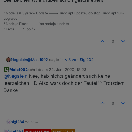
° Node.js & System Update ---> sudo apt update, iob stop, sudo apt full-
upgrade
° Node.js Fixer ---> iob nodejs-update
° Fixer ---> iob fix
0
@
Malz1902
sagte in
VIS von Sigi234
:
Negalein
Malz1902
schrieb am
24. Jan. 2020, 18:23
M
zuletzt editiert von
Offline
@
Negalein
Nee, hab nichts geändert auch keine
weiß der teufel warum
leerzeichen :-D Also wars doch der Teufel^^ Trotzdem
Danke
Ich bin zwar nicht der Teufel ;) aber ich tippe auf
Leerzeichen (wie drüben schon geschrieben)
0
Hallo,
sigi234
hier stelle ich euch meine aktuellen Vis und Projekte
sigi234
FORUM TESTING
MOST ACTIVE