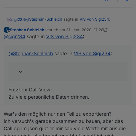
1
@
Stephan-Schleich
sagte in
VIS von Sigi234
:
sigi234
Stephan Schleich
schrieb am
31. Jan. 2020, 17:28
zuletzt editiert von Stephan Schleich
Offline
Ich hätte noch Interesse an deiner Fritzbox Call
@
sigi234
sagte in
VIS von Sigi234
:
View, und deiner Navigationsleiste Links am Rand
Fritzbox Call View:
welche ich hin und wieder auf paar anderen
Zu viele persönliche Daten drinnen.
@
Stephan-Schleich
sagte in
VIS von Sigi234
:
Screenshots sehe
VIEW_Heizung_1_sigi234.txt
Fritzbox Call View:
Zu viele persönliche Daten drinnen.
Wär's den möglich nur nen Teil zu exportieren?
Ich versuch's gerade zusammen zu bauen, aber das
Calllog im json gibt er mir sau viele Werte mit aus die
ich gar nicht alle brauch und html schaff ich nicht