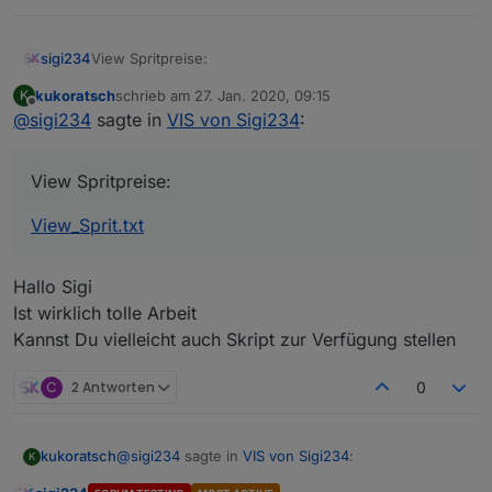
View Spritpreise:
sigi234
kukoratsch
schrieb am
27. Jan. 2020, 09:15
K
View_Sprit.txt
zuletzt editiert von
Offline
@
sigi234
sagte in
VIS von Sigi234
:
View Spritpreise:
View_Sprit.txt
Hallo Sigi
Ist wirklich tolle Arbeit
Kannst Du vielleicht auch Skript zur Verfügung stellen
C
2 Antworten
0
@
sigi234
sagte in
VIS von Sigi234
:
kukoratsch
K