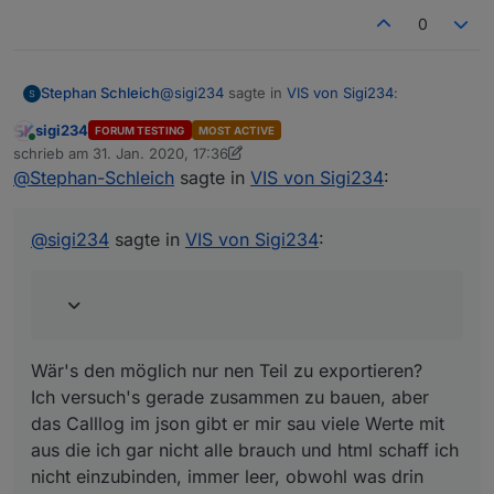
0
@
sigi234
sagte in
VIS von Sigi234
:
Stephan Schleich
sigi234
FORUM TESTING
MOST ACTIVE
Online
@
Stephan-Schleich
sagte in
VIS von
schrieb am
31. Jan. 2020, 17:36
zuletzt editiert von sigi234
Sigi234
:
@
Stephan-Schleich
sagte in
VIS von Sigi234
:
Wär's den möglich nur nen Teil zu
exportieren?
Ich hätte noch Interesse an deiner
Ich versuch's gerade zusammen zu bauen,
@
sigi234
sagte in
VIS von Sigi234
:
Fritzbox Call View, und deiner
aber das Calllog im json gibt er mir sau viele
Navigationsleiste Links am Rand
Werte mit aus die ich gar nicht alle brauch
welche ich hin und wieder auf
und html schaff ich nicht einzubinden, immer
paar anderen Screenshots sehe
leer, obwohl was drin stünde :(
Wär's den möglich nur nen Teil zu exportieren?
Fritzbox Call View:
Ich versuch's gerade zusammen zu bauen, aber
Zu viele persönliche Daten drinnen.
das Calllog im json gibt er mir sau viele Werte mit
aus die ich gar nicht alle brauch und html schaff ich
nicht einzubinden, immer leer, obwohl was drin