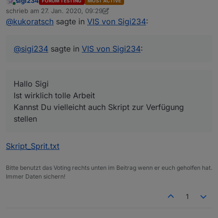
sigi234
FORUM TESTING
MOST ACTIVE
Online
View Spritpreise:
schrieb am
27. Jan. 2020, 09:29
zuletzt editiert von sigi234
@
kukoratsch
sagte in
VIS von Sigi234
:
Hallo Sigi
View_Sprit.txt
Ist wirklich tolle Arbeit
VIEW_Alexa_Volume_sigi234.txt
Kannst Du vielleicht auch Skript zur Verfügung
@
sigi234
sagte in
VIS von Sigi234
:
stellen
Hallo Sigi
Ist wirklich tolle Arbeit
Kannst Du vielleicht auch Skript zur Verfügung
stellen
Skript_Sprit.txt
Bitte benutzt das Voting rechts unten im Beitrag wenn er euch geholfen hat.
Immer Daten sichern!
1