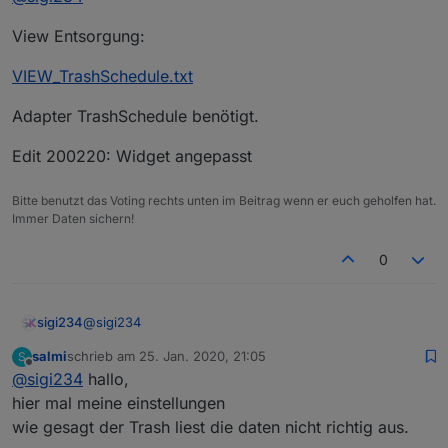
oder das Widget anhängen.
View Entsorgung:
Stelle alles ohne jede Verantwortung an Privat zur
Verfügung.
Runterladen:
VIEW_TrashSchedule.txt
Rechtsklick auf Link --> speichern unter --> mit
Adapter TrashSchedule benötigt.
vernünftigem Editor öffnen (zB Notepad++)
Für das Inventwo Design sind 2 Adapter nötig:
Edit 200220: Widget angepasst
ioBroker.vis-icontwo
Bitte benutzt das Voting rechts unten im Beitrag wenn er euch geholfen hat.
ioBroker.vis-inventwo
Immer Daten sichern!
0
Wenn mal was nicht funktioniert:
• Die entsprechenden Adapter/Widgets/Icons sind
nicht installiert
@
sigi234
sigi234
• Datenpunkt nicht gesetzt oder falsch
• Bindings werden erst in der Runtime sichtbar
salmi
schrieb am
25. Jan. 2020, 21:05
S
View Entsorgung:
zuletzt editiert von
VIEW IT
Offline
• Z-Index verstellt
@
sigi234
hallo,
• Leerzeichen/Sonderzeichen im View/Projekt Name
VIEW_TrashSchedule.txt
hier mal meine einstellungen
• Skripte nicht installiert
wie gesagt der Trash liest die daten nicht richtig aus.
• Häufig hilft ein Neustart des Systems
Adapter TrashSchedule benötigt.