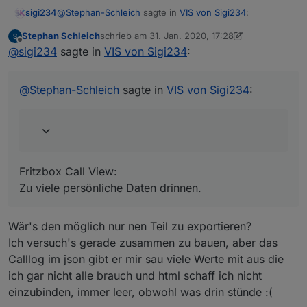
@
Stephan-Schleich
sagte in
VIS von Sigi234
:
sigi234
Stephan Schleich
schrieb am
31. Jan. 2020, 17:28
zuletzt editiert von Stephan Schleich
Offline
Ich hätte noch Interesse an deiner Fritzbox Call
@
sigi234
sagte in
VIS von Sigi234
:
View, und deiner Navigationsleiste Links am Rand
Fritzbox Call View:
welche ich hin und wieder auf paar anderen
Zu viele persönliche Daten drinnen.
@
Stephan-Schleich
sagte in
VIS von Sigi234
:
Screenshots sehe
VIEW_Heizung_1_sigi234.txt
Fritzbox Call View:
Zu viele persönliche Daten drinnen.
Wär's den möglich nur nen Teil zu exportieren?
Ich versuch's gerade zusammen zu bauen, aber das
Calllog im json gibt er mir sau viele Werte mit aus die
ich gar nicht alle brauch und html schaff ich nicht
einzubinden, immer leer, obwohl was drin stünde :(
View_Hue_Sigi234.txt