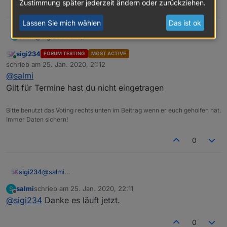
Zustimmung später jederzeit ändern oder zurückziehen.
0
VIEW_Wetter_sigi234.txt
Lassen Sie mich wählen
Das ist ok
@
sigi234
hallo,
salmi
S
hier mal meine einstellungen
sigi234
FORUM TESTING
MOST ACTIVE
wie gesagt der Trash liest die daten nicht richtig aus.
Online
schrieb am
25. Jan. 2020, 21:12
zuletzt editiert von
@
salmi
Gilt für Termine hast du nicht eingetragen
Bitte benutzt das Voting rechts unten im Beitrag wenn er euch geholfen hat.
Immer Daten sichern!
0
VIEW_LGTV_sigi234.txt
Danke im Voraus
sigi234
@
salmi
LG Stefan
Gilt für Termine hast du nicht eingetragen
salmi
schrieb am
25. Jan. 2020, 22:11
S
zuletzt editiert von
Offline
@
sigi234
Danke es läuft jetzt.
0