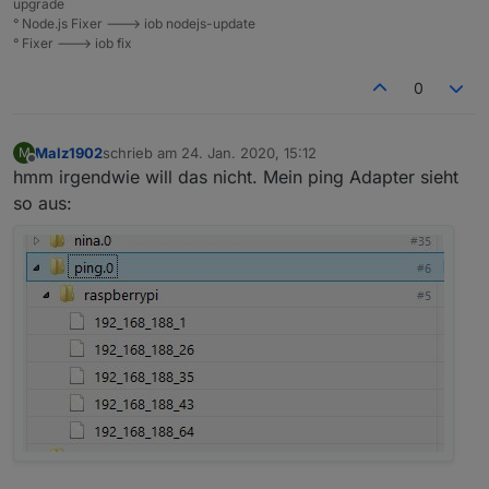
upgrade
° Node.js Fixer ---> iob nodejs-update
° Fixer ---> iob fix
0
Malz1902
schrieb am
24. Jan. 2020, 15:12
M
zuletzt editiert von
Offline
hmm irgendwie will das nicht. Mein ping Adapter sieht
so aus: