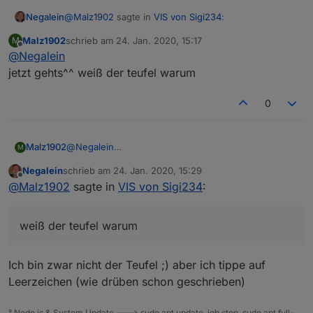
@
Malz1902
sagte in
VIS von Sigi234
:
Negalein
Malz1902
schrieb am
24. Jan. 2020, 15:17
M
zuletzt editiert von
Offline
@
Negalein
hmm irgendwie will das nicht
jetzt gehts^^ weiß der teufel warum
ich hab dir drüben schon geantwortet.
0
Versuch das mal.
Malz1902
@
Negalein
M
jetzt gehts^^ weiß der teufel warum
Negalein
schrieb am
24. Jan. 2020, 15:29
zuletzt editiert von
Offline
@
Malz1902
sagte in
VIS von Sigi234
:
weiß der teufel warum
Ich bin zwar nicht der Teufel ;) aber ich tippe auf
Leerzeichen (wie drüben schon geschrieben)
° Node.js & System Update ---> sudo apt update, iob stop, sudo apt full-