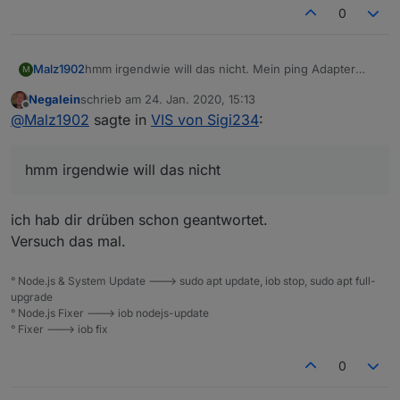
0
Malz1902
hmm irgendwie will das nicht. Mein ping Adapter
M
sieht so aus:
Negalein
schrieb am
24. Jan. 2020, 15:13
zuletzt editiert von
Offline
@
Malz1902
sagte in
VIS von Sigi234
:
hmm irgendwie will das nicht
ich hab dir drüben schon geantwortet.
Versuch das mal.
° Node.js & System Update ---> sudo apt update, iob stop, sudo apt full-
upgrade
° Node.js Fixer ---> iob nodejs-update
° Fixer ---> iob fix
0