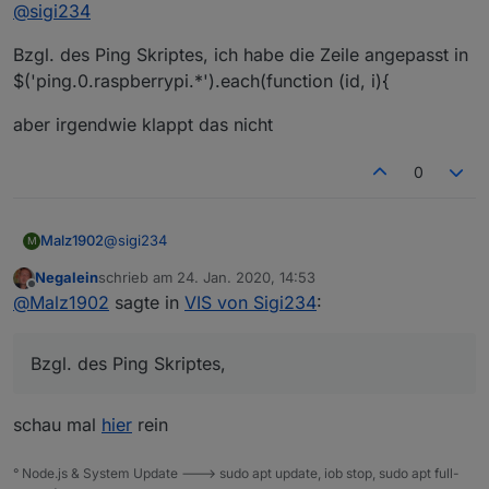
Offline
@
sigi234
@
sigi234
VIEW_PING.txt
kannst du bitte die Ping Seite einstellen?
Bzgl. des Ping Skriptes, ich habe die Zeile angepasst in
$('ping.0.raspberrypi.*').each(function (id, i){
Skript von
@
liv-in-sky
:
aber irgendwie klappt das nicht
Skript_NT_ping.txt
0
Anpassen:
$('ping.0.
Medion
Test
.*').each(function (id, i){
https://forum.iobroker.net/topic/24404/gelöst-id-oder-
name-eines-state-in-vis-anzeigen
@
sigi234
Malz1902
M
Negalein
schrieb am
24. Jan. 2020, 14:53
Bzgl. des Ping Skriptes, ich habe die Zeile angepasst
zuletzt editiert von
Offline
@
Malz1902
sagte in
VIS von Sigi234
:
in
$('ping.0.raspberrypi.*').each(function (id, i){
aber irgendwie klappt das nicht
Bzgl. des Ping Skriptes,
schau mal
hier
rein
° Node.js & System Update ---> sudo apt update, iob stop, sudo apt full-