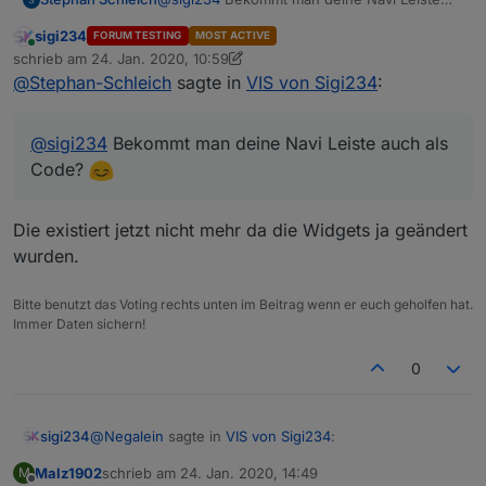
auch als Code?
sigi234
FORUM TESTING
MOST ACTIVE
Online
schrieb am
24. Jan. 2020, 10:59
zuletzt editiert von sigi234
@
Stephan-Schleich
sagte in
VIS von Sigi234
:
@
sigi234
Bekommt man deine Navi Leiste auch als
Code?
Die existiert jetzt nicht mehr da die Widgets ja geändert
wurden.
Bitte benutzt das Voting rechts unten im Beitrag wenn er euch geholfen hat.
Immer Daten sichern!
0
@
Negalein
sagte in
VIS von Sigi234
:
sigi234
Malz1902
schrieb am
24. Jan. 2020, 14:49
M
zuletzt editiert von