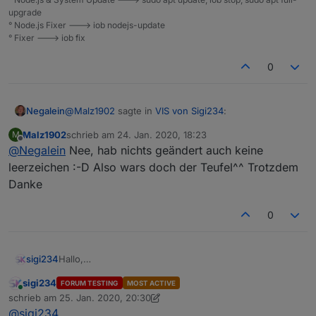
upgrade
° Node.js Fixer ---> iob nodejs-update
° Fixer ---> iob fix
0
@
Malz1902
sagte in
VIS von Sigi234
:
Negalein
Malz1902
schrieb am
24. Jan. 2020, 18:23
M
zuletzt editiert von
Offline
@
Negalein
Nee, hab nichts geändert auch keine
weiß der teufel warum
leerzeichen :-D Also wars doch der Teufel^^ Trotzdem
Danke
Ich bin zwar nicht der Teufel ;) aber ich tippe auf
Leerzeichen (wie drüben schon geschrieben)
0
Hallo,
sigi234
hier stelle ich euch meine aktuellen Vis und Projekte
sigi234
FORUM TESTING
MOST ACTIVE
vor. Aber auch Widgets sind dabei.
LG Sigi
Online
schrieb am
25. Jan. 2020, 20:30
Sind teilweise noch in Bearbeitung und sehr Komplex!
zuletzt editiert von sigi234
@
sigi234
Ich werde schön kleinweise unter dem Bild die View
Hinweis: