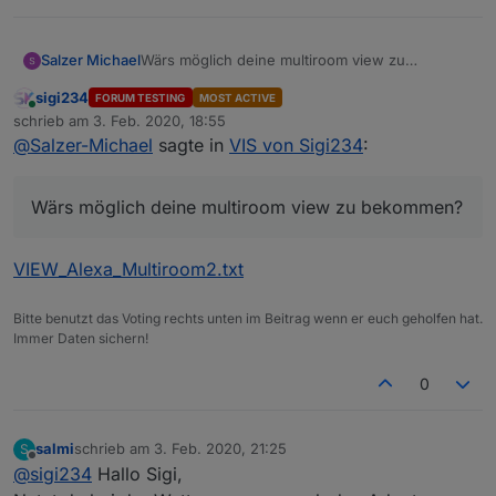
Fritzbox Call View:
Zu viele persönliche Daten drinnen.
Salzer Michael
Wärs möglich deine multiroom view zu
bekommen?
sigi234
FORUM TESTING
MOST ACTIVE
Wär's den möglich nur nen Teil zu exportieren?
Online
schrieb am
3. Feb. 2020, 18:55
Ich versuch's gerade zusammen zu bauen, aber
zuletzt editiert von
@
Salzer-Michael
sagte in
VIS von Sigi234
:
das Calllog im json gibt er mir sau viele Werte mit
aus die ich gar nicht alle brauch und html schaff
ich nicht einzubinden, immer leer, obwohl was
Wärs möglich deine multiroom view zu bekommen?
drin stünde :(
VIEW_Alexa_Multiroom2.txt
Bitte benutzt das Voting rechts unten im Beitrag wenn er euch geholfen hat.
View_web_speedy_Sigi234.txt
Immer Daten sichern!
0
salmi
schrieb am
3. Feb. 2020, 21:25
S
zuletzt editiert von
Offline
@
sigi234
Hallo Sigi,