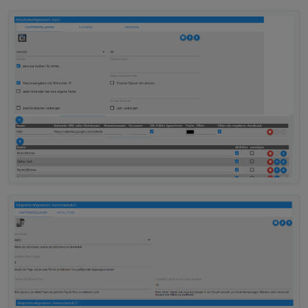
• Einen Browser refresh machen
• Auf der Console mal : iobroker stop vis - iobroker
Edit 200220: Widget angepasst
upload vis - iobroker start vis
VIEW_IT_sigi234.txt
VIEW_Alexa_Show5_sigi234.txt