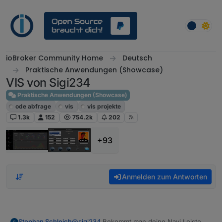
Weiter zum Inhalt
ioBroker Community Home
Deutsch
Praktische Anwendungen (Showcase)
VIS von Sigi234
Praktische Anwendungen (Showcase)
ode abfrage
vis
vis projekte
1.3k
152
754.2k
202
+93
Anmelden zum Antworten
Stephan Schleich
@
sigi234
Bekommt man deine Navi Leiste