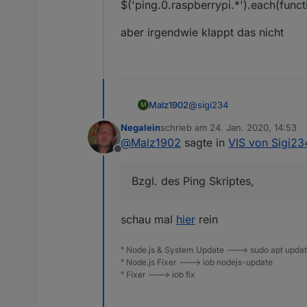
$('ping.0.raspberrypi.*').each(functi
Skript von
@
liv-in-sky
:
aber irgendwie klappt das nicht
Skript_NT_ping.txt
Anpassen:
$('ping.0.
Medion
Test
.*').eac
https://forum.iobroker.net/t
@
sigi234
Malz1902
M
Negalein
schrieb am
24. Jan. 2020, 14:53
Bzgl. des Ping Skriptes, ich
zuletzt editiert von
@
Malz1902
sagte in
VIS von Sigi23
$('ping.0.raspberrypi.*').eac
Offline
aber irgendwie klappt das n
Bzgl. des Ping Skriptes,
schau mal
hier
rein
° Node.js & System Update ---> sudo apt update,
° Node.js Fixer ---> iob nodejs-update
° Fixer ---> iob fix