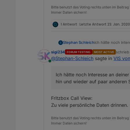
Bitte benutzt das Voting rechts unten im Beitrag
Immer Daten sichern!
1 Antwort
Letzte Antwort
23. Jan. 2020
Stephan Schleich
Ich hätte noch Inte
und wieder auf pa
sigi234
schrie
FORUM TESTING
MOST ACTIVE
zuletzt 
@
Stephan-Schleich
sagte in
VIS von
Online
Ich hätte noch Interesse an deine
hin und wieder auf paar anderen
Fritzbox Call View:
Zu viele persönliche Daten drinnen.
Bitte benutzt das Voting rechts unten im Beitrag
Immer Daten sichern!