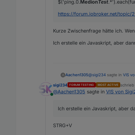
$('ping.0.
Medion
Test
.*').each(fun
https://forum.iobroker.net/topic
Kurze Zwischenfrage hätte ich. Wenn
Ich erstelle ein Javaskript, aber d
@
sigi234
sagte in
VIS vo
Aachen1305
A
sigi234
schrie
FORUM TESTING
MOST ACTIVE
zuletzt 
@
Aachen1305
sagte in
VIS von Sig
@
Negalein
sagte in
VI
Online
Kurze Zwischenfrage hätt
@
sigi234
Ich erstelle ein Javaskript, aber 
Ich erstelle ein Javaskr
kannst du bitte die 
STRG+V
VIEW_PING.txt