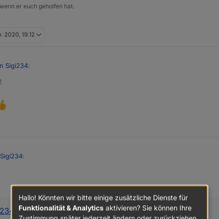
 wenn er euch geholfen hat.
:
. 2020, 19:12
.*').each(function (id, i){
n Sigi234
:
r.net/topic/24404/gelöst-id-oder-name-eines-state-in-vis-anzeigen
2
, aber dann kann ich da nix einfügen
 Sigi234
:
e gesehen... danke
Hallo! Könnten wir bitte einige zusätzliche Dienste für
Funktionalität & Analytics
aktivieren? Sie können Ihre
i234
:
Zustimmung später jederzeit ändern oder zurückziehen.