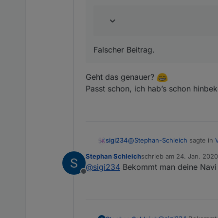
Falscher Beitrag.
Geht das genauer?
Passt schon, ich hab’s schon hinb
@
Stephan-Schleich
sagte in
sigi234
Stephan Schleich
schrieb am
24. Jan. 2020
zuletzt editiert von
@
sigi234
Bekommt man deine Navi 
und deiner Navigationsleis
Offline
Ist ioBroker.vis-materialdesig
https://forum.iobroker.net/t