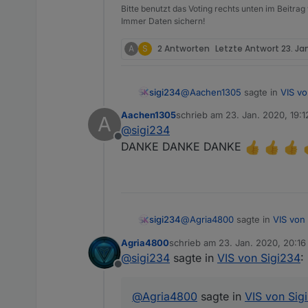
Bitte benutzt das Voting rechts unten im Beitrag
Skript von
@
liv-in-sky
Immer Daten sichern!
Skript_NT_ping.txt
A
S
2 Antworten
Letzte Antwort
23. Jan
Anpassen:
$('ping.0.
Medion
Test
@
Aachen1305
sagte in
VIS vo
sigi234
https://forum.iobroke
Aachen1305
schrieb am
23. Jan. 2020, 19:1
A
zuletzt editiert von
@
sigi234
Ich erstelle ein Javaskript
Offline
DANKE DANKE DANKE
STRG+V
@
Agria4800
sagte in
VIS von
sigi234
Agria4800
schrieb am
23. Jan. 2020, 20:16
zuletzt editiert von
@
sigi234
sagte in
VIS von Sigi234
:
@
sigi234
hab´s gerad
Offline
Falscher Beitrag.
@
Agria4800
sagte in
VIS von Sig