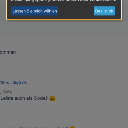
Lassen Sie mich wählen
Das ist ok
ekommen
VIS von Sigi234
:
, 10:54
Leiste auch als Code?
te
n
opic/26925/test-adapter-material-design-widgets-v0-2-x