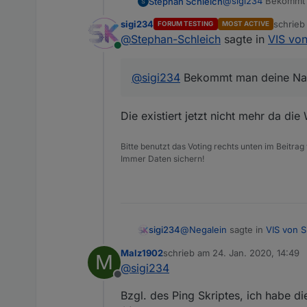
@
sigi234
Bekommt m
Stephan Schleich
sigi234
schrie
FORUM TESTING
MOST ACTIVE
zuletzt 
@
Stephan-Schleich
sagte in
VIS von
Online
@
sigi234
Bekommt man deine Nav
Die existiert jetzt nicht mehr da di
Bitte benutzt das Voting rechts unten im Beitrag
Immer Daten sichern!
@
Negalein
sagte in
VIS von S
sigi234
Malz1902
schrieb am
24. Jan. 2020, 14:49
M
zuletzt editiert von
@
sigi234
@
sigi234
Offline
VIEW_PING.txt
kannst du bitte die Ping Sei
Bzgl. des Ping Skriptes, ich habe di