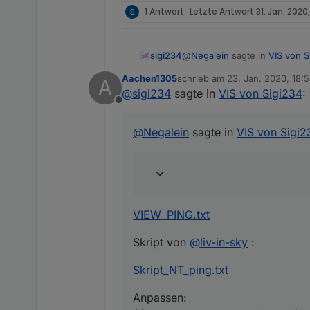
1 Antwort
Letzte Antwort
31. Jan. 2020,
@
Negalein
sagte in
VIS von S
sigi234
Aachen1305
schrieb am
23. Jan. 2020, 18:5
A
zuletzt editiert von
@
sigi234
sagte in
VIS von Sigi234
:
@
sigi234
Offline
VIEW_PING.txt
kannst du bitte die Ping Sei
@
Negalein
sagte in
VIS von Sigi2
Skript von
@
liv-in-sky
:
Skript_NT_ping.txt
Anpassen:
$('ping.0.
Medion
Test
.*').eac
VIEW_PING.txt
https://forum.iobroker.net/t
Skript von
@
liv-in-sky
:
Skript_NT_ping.txt
Anpassen: