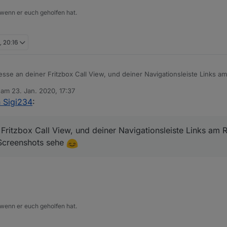
 wenn er euch geholfen hat.
, 20:16
resse an deiner Fritzbox Call View, und deiner Navigationsleiste Links a
ar anderen Screenshots sehe
b am
23. Jan. 2020, 17:37
editiert von
 Sigi234
:
r Fritzbox Call View, und deiner Navigationsleiste Links am
 Screenshots sehe
 wenn er euch geholfen hat.