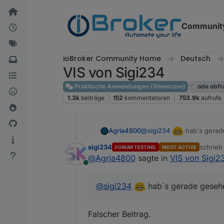
Weiter zum Inhalt
Communit
ioBroker Community Home
Deutsch
VIS von Sigi234
Praktische Anwendungen (Showcase)
ode abfr
1.3k
beiträge
152
kommentatoren
753.9k
aufrufe
@
sigi234
hab´s gerad
Agria4800
sigi234
schrie
FORUM TESTING
MOST ACTIVE
zuletzt 
@
Agria4800
sagte in
VIS von Sigi2
Online
@
sigi234
hab´s gerade geseh
Falscher Beitrag.