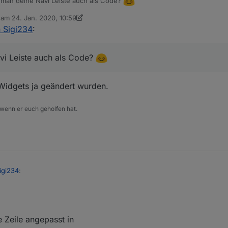
an deine Navi Leiste auch als Code?
b am
24. Jan. 2020, 10:59
editiert von sigi234
 Sigi234
:
i Leiste auch als Code?
e Widgets ja geändert wurden.
 wenn er euch geholfen hat.
igi234
:
te einstellen?
e Zeile angepasst in