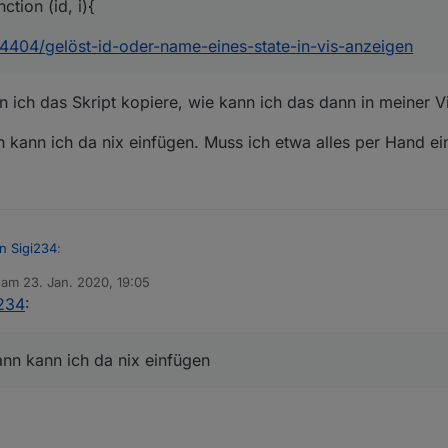
ction (id, i){
/24404/gelöst-id-oder-name-eines-state-in-vis-anzeigen
 ich das Skript kopiere, wie kann ich das dann in meiner V
ann kann ich da nix einfügen. Muss ich etwa alles per Hand e
n Sigi234
:
b am
23. Jan. 2020, 19:05
editiert von
i234
:
S von Sigi234
:
e ich. Wenn ich das Skript kopiere, wie kann ich das dann in meiner Vi
dann kann ich da nix einfügen
ipt, aber dann kann ich da nix einfügen. Muss ich etwa alles per Hand e
Ping Seite einstellen?