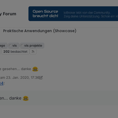
y Forum
Praktische Anwendungen (Showcase)
age
vis
vis projekte
202
beobachtet
e gesehen... danke
b am
23. Jan. 2020, 17:36
editiert von sigi234
34
:
en... danke