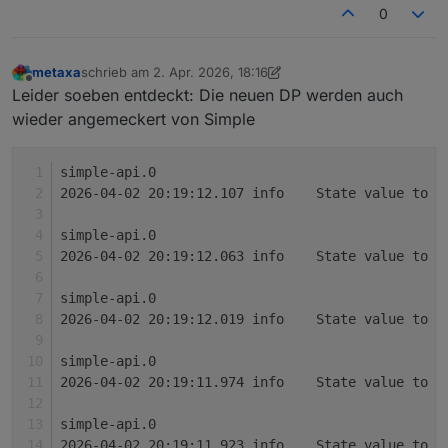
0
Neues Projekt
PimpMyStation
(14.11.2020)
Google Spreadsheet
metaxa
schrieb am
2. Apr. 2026, 18:16
zuletzt editiert von metaxa
4. Feb. 2026, 20:20
Offline
Leider soeben entdeckt: Die neuen DP werden auch
wieder angemeckert von Simple
Kein
Support per PM/Chat !
simple-api.0
2026-04-02 20:19:12.107	info	State value to 
s
simple-api.0
2026-04-02 20:19:12.063	info	State value to 
s
zum
Thread
simple-api.0
2026-04-02 20:19:12.019	info	State value to 
s
simple-api.0
2026-04-02 20:19:11.974	info	State value to 
s
simple-api.0
2026-04-02 20:19:11.923	info	State value to 
s