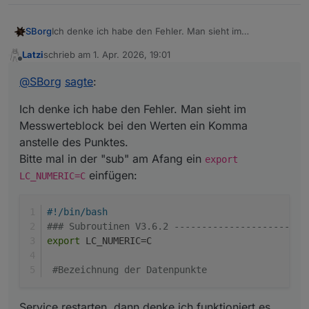
Ich denke ich habe den Fehler. Man sieht im
SBorg
Messwerteblock bei den Werten ein Komma anstelle
Latzi
schrieb am
1. Apr. 2026, 19:01
des Punktes.
#!/bin/bash

zuletzt editiert von
Offline
Bitte mal in der "sub" am Afang ein
export
### Subroutinen V3.6.2 ------------------------
@
SBorg
sagte
:
Service restarten, dann denke ich funktioniert es wieder
LC_NUMERIC=C
einfügen:
export LC_NUMERIC=C

;)
Ich denke ich habe den Fehler. Man sieht im
Messwerteblock bei den Werten ein Komma
anstelle des Punktes.
Bitte mal in der "sub" am Afang ein
export
einfügen:
LC_NUMERIC=C
#!/bin/bash
### Subroutinen V3.6.2 ------------------------
export
 LC_NUMERIC=C
#Bezeichnung der Datenpunkte
Service restarten, dann denke ich funktioniert es