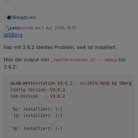
SBorg
@
Latzi
Könntest höchstens mal ohne gestarteten Service im
Latzi
schrieb am
1. Apr. 2026, 18:01
Debug-Modus mittels
./wetterstation.sh --debug
zuletzt editiert von
Offline
@
SBorg
probieren. Ev. sieht man ja mehr, denn die 3.6.2 hat
auch keine großartigen Änderungen mehr zur 3.6.1
hab mit 3.6.2 identes Problem, awk ist installiert.
Hier der output von
bei
./wetterstation.sh -- debug
3.6.2:
WLAN-Wetterstation
V3.6.2
-
(c)2019-2026
by
SBorg
Config-Version:
V3.6.2
Sub-Version   :
V3.6.2
'bc'
installiert:
 [
✓
]

'jq'
installiert:
 [
✓
]

'dc'
installiert:
 [
✓
]
