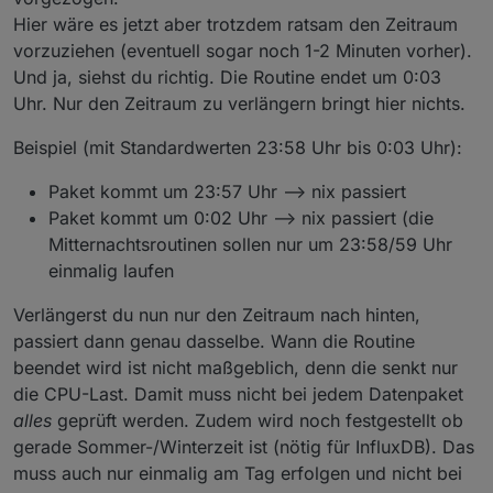
        reset_zaehler      #Sonnenscheindaue
Hier wäre es jetzt aber trotzdem ratsam den Zeitraum
        minmaxavg365d      #Min-/Max-/Avg-Au
Dann wurde es ja mit der früheren Startzeit auch
        metsommer          #meteorologischer
vorzuziehen (eventuell sogar noch 1-2 Minuten vorher).
verlängert und sollte dann passen.
        MELDUNG "Mitternachtjobs durchgef%C3
Und ja, siehst du richtig. Die Routine endet um 0:03
Ich beobachte das.
   fi

Uhr. Nur den Zeitraum zu verlängern bringt hier nichts.
   if [ $(date +%H) -eq "0" ] && [ $(date +%
       unset MIDNIGHTRUN

Beispiel (mit Standardwerten 23:58 Uhr bis 0:03 Uhr):
       if [ $(date +%Z) == "CEST" ]; then ZU
Paket kommt um 23:57 Uhr --> nix passiert
Paket kommt um 0:02 Uhr --> nix passiert (die
Mitternachtsroutinen sollen nur um 23:58/59 Uhr
einmalig laufen
Verlängerst du nun nur den Zeitraum nach hinten,
passiert dann genau dasselbe. Wann die Routine
beendet wird ist nicht maßgeblich, denn die senkt nur
die CPU-Last. Damit muss nicht bei jedem Datenpaket
alles
geprüft werden. Zudem wird noch festgestellt ob
gerade Sommer-/Winterzeit ist (nötig für InfluxDB). Das
muss auch nur einmalig am Tag erfolgen und nicht bei