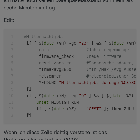
zu erkennen?
sechs Minuten im Log.
Edit:
#Mitternachtjobs
if
 [ $(
date
 +%H) -ge 
"23"
 ] && [ $(
date
 +%M) 
        rain               
#Jahresregenmenge
        firmware_check     
#neue Firmware
        reset_zaehler      
#Sonnenscheindauer, S
        minmaxavg365d      
#Min-/Max-/Avg-Aussen
        metsommer          
#meteorologischer Som
        MELDUNG 
"Mitternachtjobs durchgef%C3%BCh
fi
if
 [ $(
date
 +%H) -eq 
"0"
 ] && [ $(
date
 +%M) -
unset
 MIDNIGHTRUN
if
 [ $(
date
 +%Z) == 
"CEST"
 ]; 
then
 ZULU=2
fi
Wenn ich diese Zeile richtig verstehe ist das
Prüfintervallende fest bei 00:03.