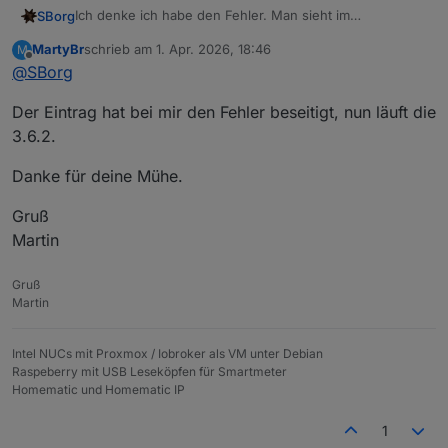
DP10/35/40/50/60/70/100/200/250/300:
0
|
0
|
0
|
0
Ich denke ich habe den Fehler. Man sieht im
SBorg
WH31:
0
||
WH40H:
0
||
WS80:
0
||
WS90:
0
Messwerteblock bei den Werten ein Komma anstelle
Bresser:
7009999
 [
0
]

MartyBr
schrieb am
1. Apr. 2026, 18:46
M
des Punktes.
#!/bin/bash

zuletzt editiert von
Offline
@
SBorg
Bitte mal in der "sub" am Afang ein
export
### Subroutinen V3.6.2 ------------------------
Script-Version: V3.6.2  Config-Version: V3.6.2  Sub-
Service restarten, dann denke ich funktioniert es wieder
LC_NUMERIC=C
einfügen:
export LC_NUMERIC=C

;)
Der Eintrag hat bei mir den Fehler beseitigt, nun läuft die
3.6.2.
Danke für deine Mühe.
Gruß
Martin
Gruß
Martin
Intel NUCs mit Proxmox / Iobroker als VM unter Debian
Raspeberry mit USB Leseköpfen für Smartmeter
Homematic und Homematic IP
1