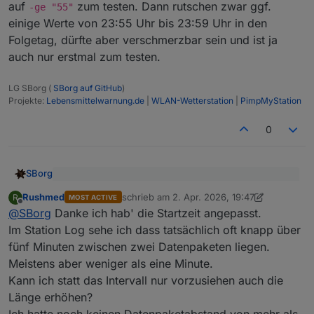
auf
zum testen. Dann rutschen zwar ggf.
-ge "55"
einige Werte von 23:55 Uhr bis 23:59 Uhr in den
Folgetag, dürfte aber verschmerzbar sein und ist ja
auch nur erstmal zum testen.
LG SBorg (
SBorg auf GitHub
)
Projekte:
Lebensmittelwarnung.de
|
WLAN-Wetterstation
|
PimpMyStation
0
SBorg
@
Rushmed
sagte
:
Rushmed
schrieb am
2. Apr. 2026, 19:47
R
MOST ACTIVE
zuletzt editiert von Rushmed
4. Feb. 2026, 2
Offline
"Leider schade", denn das wäre zumindest ein Grund
Ich habe mit den Daten aus der InfluxDB geprüft ob
@
SBorg
Danke ich hab' die Startzeit angepasst.
gewesen. Ohne ein valides Datenpaket gibt es auch
zu den jeweiligen Zeiten in denen der Reset hätte
Im Station Log sehe ich dass tatsächlich oft knapp über
keinen Zeitstempel, genügt also völlig zur Kontrolle.
stattfinden sollen Daten in der DB ankamen.
  #Mitternachtjobs

fünf Minuten zwischen zwei Datenpaketen liegen.
Eventuell liegt es doch an der CPU-Last. Ziehen wir es
Das sieht zu allen Ereigissen die bisher auftraten
auf
-ge "55"
zum testen. Dann rutschen zwar ggf.
Meistens aber weniger als eine Minute.
doch mal 3 Minuten vor. Ändere mal in der "sh"
gut aus. Es kamen in dem Zeitraum immer mehrere
einige Werte von 23:55 Uhr bis 23:59 Uhr in den
Pakete an.
Kann ich statt das Intervall nur vorzusiehen auch die
Folgetag, dürfte aber verschmerzbar sein und ist ja auch
Länge erhöhen?
Ich habe das am DP "Wetterstation.Zeitstempel"
nur erstmal zum testen.
Ich hatte noch keinen Datenpaketabstand von mehr als
geprüft. Reicht der aus um ein valides Datenpaket