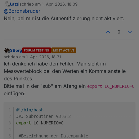
Latzi
schrieb am
1. Apr. 2026, 18:09
Bei mir funktioniert nämlich mit Wetterstation
zuletzt editiert von
Nicht
alle
Werte
werden
unterstützt
(abhängig
vom
Mo
Offline
@
Boronsbruder
3.6.2 und SimpleApi 3.07 nichts mehr, wenn
Authentifizierung aktiviert ist.
Nein, bei mir ist die Authentifizierung nicht aktiviert.
Temperatur Innen               :
22
,00
°C
Temperatur Aussen              :
5
,00
°C
0
Taupunkt                       :
0
°C
Gefühlte
Temperatur            :
5
,00
°C
Luftfeuchte Innen              :
43
%
SBorg
FORUM TESTING
MOST ACTIVE
Luftfeuchte Aussen             :
67
%
Offline
schrieb am
1. Apr. 2026, 18:31
zuletzt editiert von
Windgeschwindigkeit            :
0
,00
km/h
Ich denke ich habe den Fehler. Man sieht im
Windgeschwindigkeit 10min      :
km/h
Messwerteblock bei den Werten ein Komma anstelle
Windböengeschwindigkeit
:
3
,00
km/h
des Punktes.
Windböe
max.                   :
20
,00
km/h
Bitte mal in der "sub" am Afang ein
Windrichtung                   :
277
°
export LC_NUMERIC=C
Windrichtung                   :
W
einfügen:
Windrichtung 10min             :
248
°
Luftdruck absolut              :
961.80
hPa
#!/bin/bash
Luftdruck relativ              :
1013.10 
hPa
### Subroutinen V3.6.2 --------------------------
Regenrate                      :
0
,000
mm/h
export
 LC_NUMERIC=C
Regenereignis                  :
Regenstatus                    :
kein
Regen
#Bezeichnung der Datenpunkte
Regen seit Regenbeginn         :
0
,000
mm