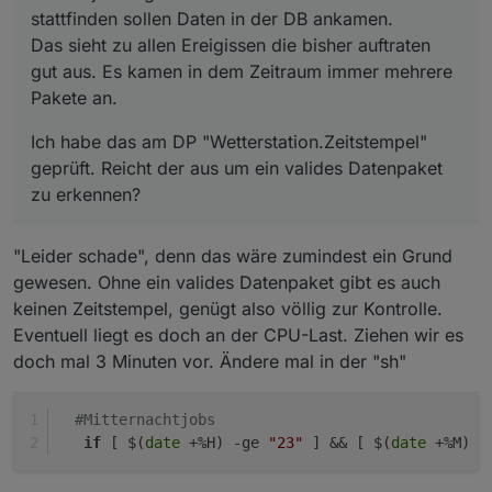
schon mal den Grund warum es nicht geht.
aus. Es kamen in dem Zeitraum immer mehrere
erkennen?
stattfinden sollen Daten in der DB ankamen.
Den Reset könnte man auch mittels Cron-Job
Pakete an.
Das sieht zu allen Ereigissen die bisher auftraten
bspw. um 23:59 Uhr erzwingen. Im
Installations-Verzeichnis stehend geht dies
gut aus. Es kamen in dem Zeitraum immer mehrere
mittels . ./wetterstation.sub && reset_zaehler (ja
Pakete an.
der einzelne Punkt am Anfang ist richtig,
genauso wie "sub" anstelle von "sh"). Dies
Ich habe das am DP "Wetterstation.Zeitstempel"
sollte man aber nicht "just-for-fun" einfach mal
geprüft. Reicht der aus um ein valides Datenpaket
so machen, denn wie der Name sagt, er stellt
damit alles auf "0" zurück.
zu erkennen?
"Leider schade", denn das wäre zumindest ein Grund
gewesen. Ohne ein valides Datenpaket gibt es auch
keinen Zeitstempel, genügt also völlig zur Kontrolle.
Eventuell liegt es doch an der CPU-Last. Ziehen wir es
doch mal 3 Minuten vor. Ändere mal in der "sh"
#Mitternachtjobs
if
 [ $(
date
 +%H) -ge 
"23"
 ] && [ $(
date
 +%M) -