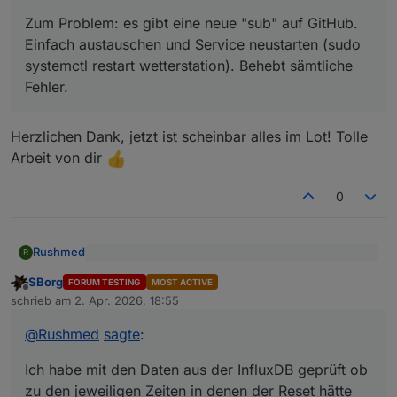
sämtliche Fehler.
Zum Problem: es gibt eine neue "sub" auf GitHub.
Einfach austauschen und Service neustarten (sudo
systemctl restart wetterstation). Behebt sämtliche
Fehler.
Herzlichen Dank, jetzt ist scheinbar alles im Lot! Tolle
Arbeit von dir
0
Rushmed
R
@
SBorg
sagte
:
SBorg
FORUM TESTING
MOST ACTIVE
Offline
@
sborg
Du könntest mal das Logging aktivieren (in der
Danke für die Antwort.
schrieb am
2. Apr. 2026, 18:55
zuletzt editiert von
conf auf "true" stellen und den Service
restarten). Das gibt zwar paar MB am Tag, aber
Ich habe mit den Daten aus der InfluxDB geprüft ob
@
Rushmed
sagte
:
damit kannst du mal die Kommunikation gegen
zu den jeweiligen Zeiten in denen der Reset hätte
Mitternacht prüfen. Fällt die bei einem
stattfinden sollen Daten in der DB ankamen.
Ich habe das am DP "Wetterstation.Zeitstempel"
Ich habe mit den Daten aus der InfluxDB geprüft ob
ausgefallenem Reset aus, hast du zumindest
Das sieht zu allen Ereigissen die bisher auftraten gut
geprüft. Reicht der aus um ein valides Datenpaket zu
zu den jeweiligen Zeiten in denen der Reset hätte