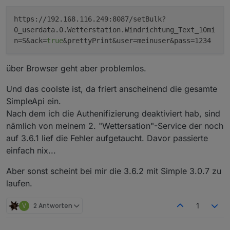
lightning             :
20
lightning_time        :
1774461214000
https://192.168.116.249:8087/setBulk?
soilbatt1             :
1.2
0_userdata.0.Wetterstation.Windrichtung_Text_10mi
soilbatt2             :
1.1
n=S&ack=
true
&prettyPrint&user=meinuser&pass=1234
wh57batt              :
2
über Browser geht aber problemlos.
Datenstring
für
ioBroker:
Und das coolste ist, da friert anscheinend die gesamte
SimpleApi ein.
Nach dem ich die Authenifizierung deaktiviert hab, sind
DATA von Wetterstation:
nämlich von meinem 2. "Wettersation"-Service der noch
PASSKEY=xxxxxx&stationtype=GW1100A_V2.4.4&runtime=13
auf 3.6.1 lief die Fehler aufgetaucht. Davor passierte
einfach nix...
Debug VAR:
Aber sonst scheint bei mir die 3.6.2 mit Simple 3.0.7 zu
Installationsverzeichnis:
/home/latzi
laufen.
IPP: 10.0.0.210:8087   WS_PORT: 17550          WS_P
WEB: HTTP              WS_PROT:
Ecowitt
V
2 Antworten
1
Zusatzsensoren: