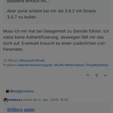
passierte einfach nix...
simple-api.0

nix...
2026-04-02 20:19:11.558	info	State value to s
Aber sonst scheint bei mir die 3.6.2 mit Simple
simple-api.0

3.0.7 zu laufen.
Muss ich mir mal bei Gelegenheit zu Gemüte führen. Ich
nutze keine Authentifizierung, deswegen fällt mir das
nicht auf. Eventuell braucht es einen zusätzlichen curl-
Parameter.
LG SBorg (
SBorg auf GitHub
)
Projekte:
Lebensmittelwarnung.de
|
WLAN-Wetterstation
|
PimpMyStation
0
@
metaxa
SBorg
Danke, ist angekommen. Wenn man sich schon den
metaxa
schrieb am
2. Apr. 2026, 18:52
Sprit bald nicht mehr leisten kann, ist wenigstens
Zum Problem: es gibt eine neue "sub" auf GitHub.
zuletzt editiert von
Offline
noch/wieder der Kaffee erschwinglich ;)
Einfach austauschen und Service neustarten (
sudo
@
SBorg
sagte
:
systemctl restart wetterstation
). Behebt