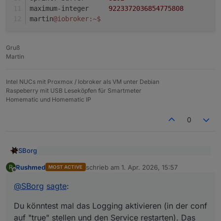
maximum-integer     
9223372036854775808
martin
@iobroker
:~
$ 
Gruß
Martin
Intel NUCs mit Proxmox / Iobroker als VM unter Debian
Raspeberry mit USB Leseköpfen für Smartmeter
Homematic und Homematic IP
0
SBorg
@
Rushmed
sagte
:
Rushmed
schrieb am
1. Apr. 2026, 15:57
R
MOST ACTIVE
zuletzt editiert von
Offline
Hi,
Hallo,
das Problem mit "oft" ist, es ist also kein rudimentäres
@
SBorg
sagte
:
seit dem 12.3.26 werden meine Zählerständen
Problemchen, dass wäre meist einfacher zu finden. Und
Du könntest mal das Logging aktivieren (in der conf auf
nachts oft nicht zurückgesetzt.
ja, genau so ist es, ab 23:58 Uhr werden die Zähler
"true" stellen und den Service restarten). Das gibt zwar
Du könntest mal das Logging aktivieren (in der conf
Ich habe natürlich nichts gemacht. Das Update auf
resettet. Dies geschieht aber nicht automatisch wie bei
paar MB am Tag, aber damit kannst du mal die
auf "true" stellen und den Service restarten). Das
3.6.1 habe ich auch erst am 23.3.26 eingespielt.