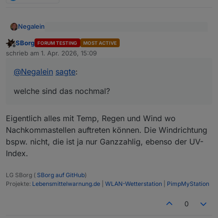
             ├─188518 tail -1

Apr 01 16:27:15 iobroker wetterstation.sh[186
             └─188519 nc -nlvw 1 -p 1080

Apr 01 16:27:15 iobroker wetterstation.sh[186
Negalein
Apr 01 16:27:15 iobroker wetterstation.sh[186
@
SBorg
sagte
:
Apr 01 16:29:22 iobroker systemd[1]: Started 
SBorg
FORUM TESTING
MOST ACTIVE
Apr 01 16:29:22 iobroker wetterstation.sh[187
Offline
welche sind das nochmal?
Alle betroffenen Datenobjekte können nun
schrieb am
1. Apr. 2026, 15:09
zuletzt editiert von
wieder von "gemischt" auf "Zahl" umgestellt
werden
@
Negalein
sagte
:
welche sind das nochmal?
Eigentlich alles mit Temp, Regen und Wind wo
Nachkommastellen auftreten können. Die Windrichtung
bspw. nicht, die ist ja nur Ganzzahlig, ebenso der UV-
Index.
LG SBorg (
SBorg auf GitHub
)
Projekte:
Lebensmittelwarnung.de
|
WLAN-Wetterstation
|
PimpMyStation
0