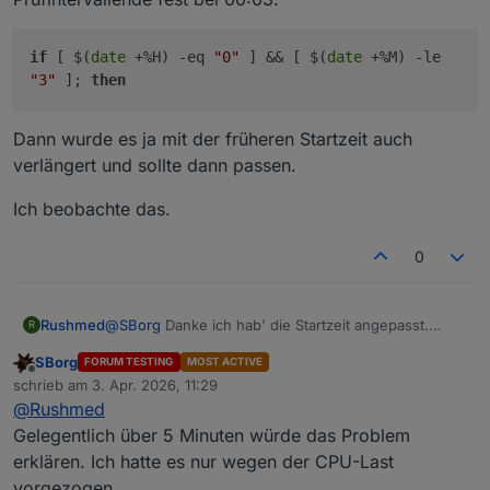
if
[ $(
date
+%H) -eq
"0"
] && [ $(
date
+%M) -le
"3"
];
then
Dann wurde es ja mit der früheren Startzeit auch
verlängert und sollte dann passen.
Ich beobachte das.
0
@
SBorg
Danke ich hab' die Startzeit angepasst.
Rushmed
R
Im Station Log sehe ich dass tatsächlich oft knapp
SBorg
FORUM TESTING
MOST ACTIVE
über fünf Minuten zwischen zwei Datenpaketen
Edit:
Offline
schrieb am
3. Apr. 2026, 11:29
liegen. Meistens aber weniger als eine Minute.
zuletzt editiert von
@
Rushmed
Kann ich statt das Intervall nur vorzusiehen auch die
  #Mitternachtjobs

Länge erhöhen?
   if [ $(date +%H) -ge "23" ] && [ $(date +
Gelegentlich über 5 Minuten würde das Problem
Wenn ich diese Zeile richtig verstehe ist das
Ich hatte noch keinen Datenpaketabstand von mehr
        rain               #Jahresregenmenge

erklären. Ich hatte es nur wegen der CPU-Last
Prüfintervallende fest bei 00:03.
als sechs Minuten im Log.
        firmware_check     #neue Firmware

vorgezogen.