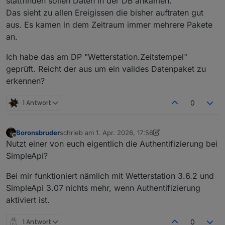
stattfinden sollen Daten in der DB ankamen.
Das sieht zu allen Ereigissen die bisher auftraten gut
aus. Es kamen in dem Zeitraum immer mehrere Pakete
an.
Ich habe das am DP "Wetterstation.Zeitstempel"
geprüft. Reicht der aus um ein valides Datenpaket zu
erkennen?
1 Antwort
0
Boronsbruder
schrieb am
1. Apr. 2026, 17:56
zuletzt editiert von Boronsbruder
4. Jan. 2026, 19:56
Offline
Nutzt einer von euch eigentlich die Authentifizierung bei
SimpleApi?
Bei mir funktioniert nämlich mit Wetterstation 3.6.2 und
SimpleApi 3.07 nichts mehr, wenn Authentifizierung
aktiviert ist.
1 Antwort
0