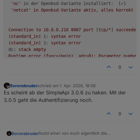
'nc'
in der Openbsd-Variante installiert:
  [
✓
]

'netcat'
in
Openbsd-Variante
aktiv,
alles
korrekt
 [
Connection
to
10.0
.0
.210
8087 
port
 [
tcp/*
] 
succeeded
(standard_in)
1:
syntax
error
(standard_in)
1:
syntax
error
dc:
stack
empty
Runtime
error
(func=(main),
adr=8):
Parameter
number
(standard_in)
1:
syntax
error
0
(standard_in)
1:
syntax
error
(standard_in)
1:
syntax
error
(standard_in)
12:
syntax
error
Boronsbruder
schrieb am
1. Apr. 2026, 18:06
zuletzt editiert von
(standard_in)
12:
syntax
error
Offline
Es scheint ab der SimpleApi 3.0.6 zu haken. Mit der
jq: parse error:
Expected
value
before
','
at
line
1
3.0.5 geht die Authentifizierung noch.
(standard_in)
12:
syntax
error
(standard_in)
1:
syntax
error
0
Messwerteblock:
22
,00
5
,00
0
5
,00
43
67
0
,00
3
,00
27
Nutzt einer von euch eigentlich die
Boronsbruder
Authentifizierung bei SimpleApi?