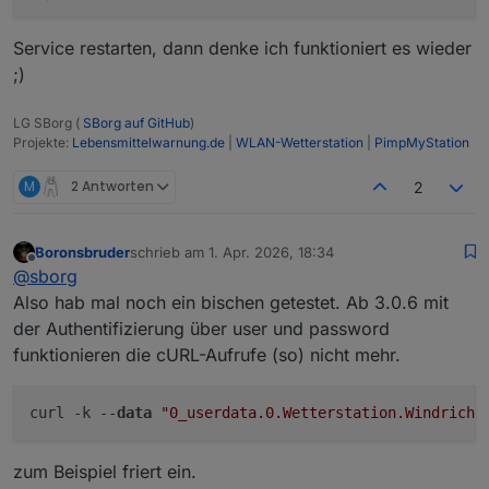
Regen Stunde                   :
0
,000
mm
Regen Tag                      :
0
,000
mm
Service restarten, dann denke ich funktioniert es wieder
Regen Woche                    :
2
,000
mm
;)
Regen Monat                    :
0
,000
mm
Regen Jahr                     :
78
,000
mm
LG SBorg (
SBorg auf GitHub
)
Regen Gesamt                   :
78
,000
mm
Projekte:
Lebensmittelwarnung.de
|
WLAN-Wetterstation
|
PimpMyStation
Sättigungsdefizit
:
0.087
kPa
Sonnenstrahlung                :
0.00
W/m²
M
2 Antworten
2
UV-Index                       :
0
Zeitstempel                    :
01.04
.2026
19
:56:2
Firmware                       :
GW1100A_V2.4.4
Boronsbruder
schrieb am
1. Apr. 2026, 18:34
zuletzt editiert von
Offline
Batteriestand:                 :
0
@
sborg
Gateway-Modell                 :
GW1100A
Also hab mal noch ein bischen getestet. Ab 3.0.6 mit
der Authentifizierung über user und password
Zusatzsensoren:
funktionieren die cURL-Aufrufe (so) nicht mehr.
soilmoisture1         :
37
soilad1               :
208
curl -k --
data
"0_userdata.0.Wetterstation.Windricht
soilmoisture2         :
38
soilad2               :
210
zum Beispiel friert ein.
lightning_num         :
0