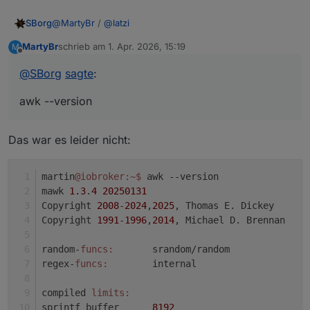
@
MartyBr
/
@
latzi
SBorg
MartyBr
schrieb am
1. Apr. 2026, 15:19
M
Sieht fast identisch aus. Mir ist gerade ein Unterschied
zuletzt editiert von
Offline
3.6.0 vs. 3.6.1/2 eingefallen, den ich gar nicht
@
SBorg
sagte
:
berücksichtigt habe. >3.6.0 wird nun auch der Befehl
"awk" benutzt. Der ist aber nicht immer bei allen Distris
awk --version
installiert (und ich prüfe aktuell auch nicht ob er
vorhanden ist; habe ich schlichtweg vergessen).
Einfach mal in der Shell
awk --version
eingeben:
Das war es leider nicht:
"
command not found
" --> Fehler gefunden Fix dafür:
sudo apt install gawk
martin
@iobroker
:~
$ 
awk --version 
mawk 
1.3
.
4
20250131
Copyright 
2008
-
2024
,
2025
, Thomas E. Dickey
Copyright 
1991
-
1996
,
2014
, Michael D. Brennan
random-
funcs:
       srandom/random
regex-
funcs:
        internal
compiled 
limits:
sprintf buffer      
8192