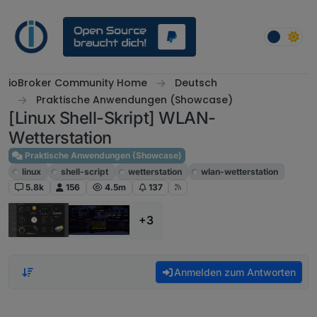
Weiter zum Inhalt
ioBroker Community Home
Deutsch
Praktische Anwendungen (Showcase)
[Linux Shell-Skript] WLAN-
Wetterstation
Praktische Anwendungen (Showcase)
linux
shell-script
wetterstation
wlan-wetterstation
5.8k
156
4.5m
137
+3
Anmelden zum Antworten