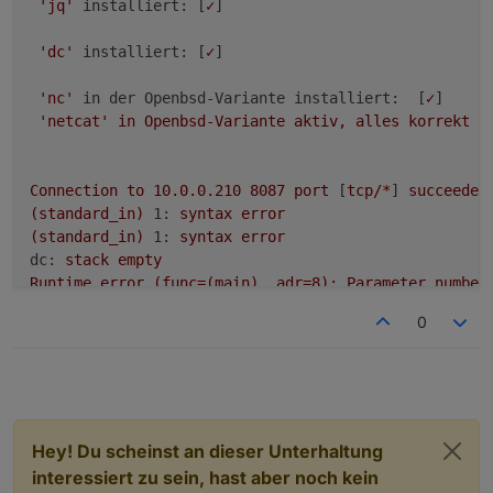
'jq'
installiert:
 [
✓
]

'dc'
installiert:
 [
✓
]

'nc'
in der Openbsd-Variante installiert:
  [
✓
]

'netcat'
in
Openbsd-Variante
aktiv,
alles
korrekt
 [
Connection
to
10.0
.0
.210
8087 
port
 [
tcp/*
] 
succeeded
(standard_in)
1:
syntax
error
(standard_in)
1:
syntax
error
dc:
stack
empty
Runtime
error
(func=(main),
adr=8):
Parameter
number
(standard_in)
1:
syntax
error
0
(standard_in)
1:
syntax
error
(standard_in)
1:
syntax
error
(standard_in)
12:
syntax
error
(standard_in)
12:
syntax
error
jq: parse error:
Expected
value
before
','
at
line
1
(standard_in)
12:
syntax
error
Hey! Du scheinst an dieser Unterhaltung
(standard_in)
1:
syntax
error
interessiert zu sein, hast aber noch kein