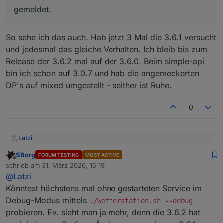
nicht liegen, sonst hätte sich bestimmt schon der ein
gemeldet.
oder andere gemeldet.
So sehe ich das auch. Hab jetzt 3 Mal die 3.6.1 versucht
und jedesmal das gleiche Verhalten. Ich bleib bis zum
Release der 3.6.2 mal auf der 3.6.0. Beim simple-api
bin ich schon auf 3.0.7 und hab die angemeckerten
DP's auf mixed umgestellt - seither ist Ruhe.
0
Latzi
@
SBorg
sagte
:
SBorg
FORUM TESTING
MOST ACTIVE
Offline
So sehe ich das auch. Hab jetzt 3 Mal die 3.6.1 versucht
An der Version kann es eigentlich nicht liegen, sonst
schrieb am
31. März 2026, 15:19
zuletzt editiert von
und jedesmal das gleiche Verhalten. Ich bleib bis zum
hätte sich bestimmt schon der ein oder andere
@
Latzi
Release der 3.6.2 mal auf der 3.6.0. Beim simple-api bin
gemeldet.
Könntest höchstens mal ohne gestarteten Service im
ich schon auf 3.0.7 und hab die angemeckerten DP's auf
Debug-Modus mittels
./wetterstation.sh --debug
mixed umgestellt - seither ist Ruhe.
probieren. Ev. sieht man ja mehr, denn die 3.6.2 hat