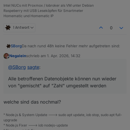
Intel NUCs mit Proxmox / Iobroker als VM unter Debian
Raspeberry mit USB Leseköpfen für Smartmeter
Homematic und Homematic IP
1 Antwort
0
Da nach rund 48h keine Fehler mehr aufgetreten sind:
SBorg
Negalein
schrieb am
1. Apr. 2026, 14:32
Neues Release des Wetterstation WLAN-Skriptes auf
zuletzt editiert von
Offline
GitHub
V3.6.2
@
SBorg
sagte
:
~ Fix führende "0" bei Regen-Messwerten
hinzugefügt
Alle betroffenen Datenobjekte können nun wieder
~ Fix führende "0" bei Wind-Messwerten
von "gemischt" auf "Zahl" umgestellt werden
hinzugefügt
Update-Routine von Vorgängerversion:
~ Fix 'has to be type "number" but received
type "string"' im ioB wenn der DP als Zahl
aktuellen WS-Updater nutzen
welche sind das nochmal?
definiert ist (Simple-API ab 3.x) / Issue #88
Download falls älter als V2.12.1
Wie immer zu finden im
GitHub
° Node.js & System Update ---> sudo apt update, iob stop, sudo apt full-
Update
sollte
durchgeführt werden, gerade wenn man
./ws_updater.sh
im Installationsverzeichnis
upgrade
Simple-API ab 3.x nutzt. Aber auch bei kleineren
ausführen
° Node.js Fixer ---> iob nodejs-update
Versionen wird dadurch die String-/Number-Problematik
Menüpunkt "4" wählen und die Fragen