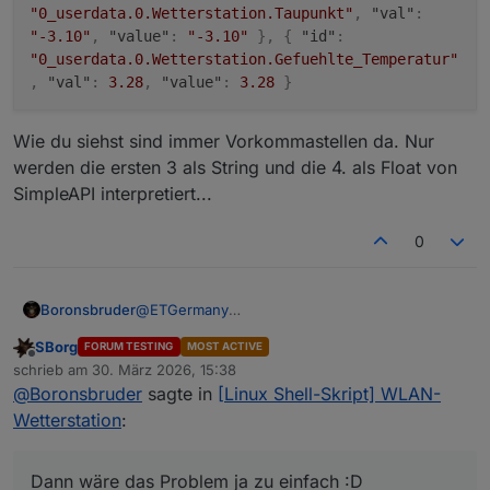
"0_userdata.0.Wetterstation.Taupunkt"
,
"val"
:
"-3.10"
,
"value"
:
"-3.10"
}
,
{
"id"
:
"0_userdata.0.Wetterstation.Gefuehlte_Temperatur"
,
"val"
:
3.28
,
"value"
:
3.28
}
Wie du siehst sind immer Vorkommastellen da. Nur
werden die ersten 3 als String und die 4. als Float von
SimpleAPI interpretiert...
0
@
ETGermany
Boronsbruder
Dann wäre das Problem ja zu einfach :D
SBorg
FORUM TESTING
MOST ACTIVE
Offline
schrieb am
30. März 2026, 15:38
zuletzt editiert von
Wie du siehst sind immer Vorkommastellen da.
@
Boronsbruder
sagte in
[Linux Shell-Skript] WLAN-
Nur werden die ersten 3 als String und die 4. als
Wetterstation
:
Float von SimpleAPI interpretiert...
Dann wäre das Problem ja zu einfach :D