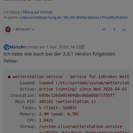
LG SBorg (
SBorg auf GitHub
)
Projekte:
Lebensmittelwarnung.de
|
WLAN-Wetterstation
|
PimpMyStation
1 Antwort
1
MartyBr
schrieb am
1. Apr. 2026, 14:32
M
zuletzt editiert von MartyBr
4. Jan. 2026, 16:33
Offline
Ich habe wie auch bei der 3.6.1 Version folgenden
Fehler:
●
wetterstation.service
-
Service
für
ioBroker
Wette
Loaded:
loaded
(/etc/systemd/system/wetterstati
Active:
active
(running)
since
Wed
2026-04-01 1
Invocation:
6958c126da05409dbcd6ba0bb71f55ff
Main PID:
185201
(wetterstation.s)
Tasks:
5
(limit:
16903
)
Memory:
2.
9M
(peak:
8.
5M)
CPU:
1.
842s
CGroup:
/system.slice/wetterstation.service
├─185201
/bin/bash
/home/martin/wetters