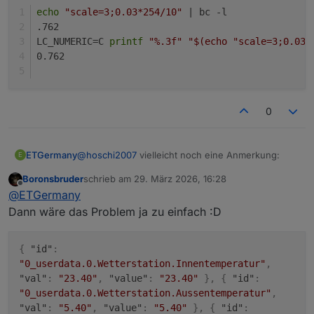
echo
"scale=3;0.03*254/10"
 | bc -l
.762
LC_NUMERIC=C 
printf
"%.3f"
"
$(echo 
"scale=3;0.03*
0.762
0
@
hoschi2007
vielleicht noch eine Anmerkung:
ETGermany
E
Boronsbruder
schrieb am
29. März 2026, 16:28
zuletzt editiert von
Offline
@
ETGermany
Soweit ich weiß, bc gibt nie eine führende Null
Dann wäre das Problem ja zu einfach :D
aus. SimpleAPI prüft beim Schreiben:
Ist der Wert rein numerisch? → number
Man könnte auch folgenden Ersatz machen:
Beginnt der Wert mit einem Punkt (.762)? →
{
"id"
:
kein gültiges JSON‑Number‑Format
"0_userdata.0.Wetterstation.Innentemperatur"
,
→ ioBroker speichert es als string Damit hast
echo "scale=3;0.03*254/10" | bc -l

"val"
:
"23.40"
,
"value"
:
"23.40"
}
,
{
"id"
:
du den Typwechsel zwischen number und
.762

"0_userdata.0.Wetterstation.Aussentemperatur"
,
string
LC_NUMERIC=C printf "%.3f" "$(echo "scale=
"val"
:
"5.40"
,
"value"
:
"5.40"
}
,
{
"id"
:
0.762
