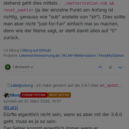
stehend geht dies mittels
. ./wetterstation.sub &&
(ja der einzelne Punkt am Anfang ist
reset_zaehler
richtig, genauso wie "sub" anstelle von "sh"). Dies sollte
man aber nicht "just-for-fun" einfach mal so machen,
denn wie der Name sagt, er stellt damit alles auf "0"
zurück.
LG SBorg (
SBorg auf GitHub
)
Projekte:
Lebensmittelwarnung.de
|
WLAN-Wetterstation
|
PimpMyStation
R
1 Antwort
0
@
sborg
, ich habe gestern auf die 3.6.1 über
ws_updater
Latzi
upgedatet und seither ist die Kommunikation mit der
SBorg
FORUM TESTING
MOST ACTIVE
Wetterstation tot, da beim service laufend die Meldung
Edit: Meldungen
Offline
schrieb am
31. März 2026, 14:57
standard_in: 1 syntax error
kommt. Neustart vom
zuletzt editiert von
@
Latzi
Service und des Servers blieben leider ohne Erfolg.
latzi@ioBroker:~$ systemctl status wetterstation
Hast du einen Tipp für mich?
● wetterstation.service - Service für ioBroker W
Dürfte eigentlich nicht sein, wenn es aber mit der 3.6.0
Zurück zur 3.6.0 geht´s wieder ;-)
     Loaded: loaded (/etc/systemd/system/wetters
geht, muss es ja so sein.
     Active: active (running) since Tue 2026-03-
Der Fehler kommt eigentlich immer wenn er