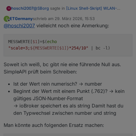
@
SBorg
sagte in
[Linux Shell-Skript] WLAN-
hoschi2007
H
Wetterstation
:
ETGermany
schrieb am
29. März 2026, 15:53
E
zuletzt editiert von
Offline
@
hoschi2007
vielleicht noch eine Anmerkung:
Müsste eigentlich auch ggf. Windstärke
betreffen?
ja, u.a. auch die Windstärke ist ohne führende 0
MESSWERTE[
$1
]=$(
echo
"scale=3;
${MESSWERTE[$1]}
*254/10"
| bc -l)
Soweit ich weiß, bc gibt nie eine führende Null aus.
SimpleAPI prüft beim Schreiben:
Ist der Wert rein numerisch? → number
Beginnt der Wert mit einem Punkt (.762)? → kein
gültiges JSON‑Number‑Format
→ ioBroker speichert es als string Damit hast du
den Typwechsel zwischen number und string
Man könnte auch folgenden Ersatz machen: