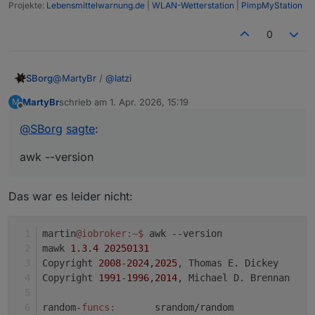
Projekte:
Lebensmittelwarnung.de
|
WLAN-Wetterstation
|
PimpMyStation
0
@
MartyBr
/
@
latzi
SBorg
MartyBr
schrieb am
1. Apr. 2026, 15:19
M
Sieht fast identisch aus. Mir ist gerade ein Unterschied
zuletzt editiert von
Offline
3.6.0 vs. 3.6.1/2 eingefallen, den ich gar nicht
@
SBorg
sagte
:
berücksichtigt habe. >3.6.0 wird nun auch der Befehl
"awk" benutzt. Der ist aber nicht immer bei allen Distris
awk --version
installiert (und ich prüfe aktuell auch nicht ob er
vorhanden ist; habe ich schlichtweg vergessen).
Einfach mal in der Shell
awk --version
eingeben:
Das war es leider nicht:
"
command not found
" --> Fehler gefunden Fix dafür:
sudo apt install gawk
martin
@iobroker
:~
$ 
awk --version 
mawk 
1.3
.
4
20250131
Copyright 
2008
-
2024
,
2025
, Thomas E. Dickey
Copyright 
1991
-
1996
,
2014
, Michael D. Brennan
random-
funcs:
       srandom/random