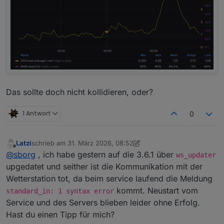
Das sollte doch nicht kollidieren, oder?
1 Antwort
0
Latzi
schrieb am
31. März 2026, 08:52
zuletzt editiert von Latzi
Offline
@
sborg
, ich habe gestern auf die 3.6.1 über
ws_updater
upgedatet und seither ist die Kommunikation mit der
Wetterstation tot, da beim service laufend die Meldung
kommt. Neustart vom
standard_in: 1 syntax error
Service und des Servers blieben leider ohne Erfolg.
Hast du einen Tipp für mich?