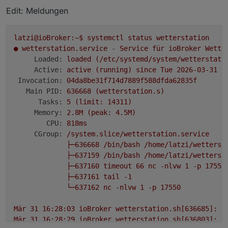
Edit: Meldungen
latzi@ioBroker:~$
systemctl
status
wetterstation
●
wetterstation.service
-
Service
für
ioBroker
Wette
Loaded:
loaded
(/etc/systemd/system/wetterstati
Active:
active
(running)
since
Tue
2026-03-31 1
Invocation:
04da8be31f714d7889f588dfda62835f
Main PID:
636668
(wetterstation.s)
Tasks:
5
(limit:
14311
)
Memory:
2.
8M
(peak:
4.
5M)
CPU:
818ms
CGroup:
/system.slice/wetterstation.service
├─636668
/bin/bash
/home/latzi/wetterst
├─637159
/bin/bash
/home/latzi/wetterst
├─637160
timeout
66
nc
-nlvw
1
-p
17550
├─637161
tail
-1
└─637162
nc
-nlvw
1
-p
17550
Mär
31
16
:28:03
ioBroker
wetterstation.sh[636685]:
C
Mär
31
16
:28:29
ioBroker
wetterstation.sh[636803]:
(