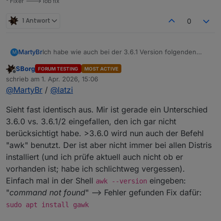
° Fixer ---> iob fix
gefixt (oder besser kaschiert). Alle betroffenen
beantworten
Datenobjekte können nun wieder von "gemischt" auf
1 Antwort
0
"Zahl" umgestellt werden und funktionieren korrekt.
Ich habe wie auch bei der 3.6.1 Version folgenden
MartyBr
M
Fehler:
SBorg
FORUM TESTING
MOST ACTIVE
● wetterstation.service - Service für ioBroker
Offline
schrieb am
1. Apr. 2026, 15:06
     Loaded: loaded (/etc/systemd/system/wett
zuletzt editiert von
Die 3.6.0 läuft einwandfrei.
@
MartyBr
/
@
latzi
     Active: active (running) since Wed 2026-
Bemerkt hatte ich das Problem, dass die
 Invocation: 6958c126da05409dbcd6ba0bb71f55ff

Aussentemperatur sich nicht geändert hatte. Luftdruck
Ich setze das Gateway GW3000 ein. Der ioBroker läuft
Sieht fast identisch aus. Mir ist gerade ein Unterschied
   Main PID: 185201 (wetterstation.s)

lieferte Werte.
komplett im Stable.
      Tasks: 5 (limit: 16903)

3.6.0 vs. 3.6.1/2 eingefallen, den ich gar nicht
Edit:
     Memory: 2.9M (peak: 8.5M)

berücksichtigt habe. >3.6.0 wird nun auch der Befehl
Hier das Protocoll von der 3.6.0
        CPU: 1.842s

"awk" benutzt. Der ist aber nicht immer bei allen Distris
martin@iobroker:~/wetterstation/save$ sudo sy
     CGroup: /system.slice/wetterstation.servi
● wetterstation.service - Service für ioBroker
             ├─185201 /bin/bash /home/martin/
installiert (und ich prüfe aktuell auch nicht ob er
     Loaded: loaded (/etc/systemd/system/wett
             ├─186705 /bin/bash /home/martin/
vorhanden ist; habe ich schlichtweg vergessen).
     Active: active (running) since Wed 2026-
             ├─186706 timeout 126 nc -nlvw 1 -
Einfach mal in der Shell
eingeben:
awk --version
 Invocation: 3c9d1f9a50504c49869cc3fe1789903c

             ├─186707 tail -1

"
command not found
" --> Fehler gefunden Fix dafür:
   Main PID: 187189 (wetterstation.s)

             └─186708 nc -nlvw 1 -p 1080

      Tasks: 5 (limit: 16903)

sudo apt install gawk
     Memory: 2.8M (peak: 8.6M)

Apr 01 16:27:15 iobroker wetterstation.sh[186
        CPU: 1.733s

Apr 01 16:27:15 iobroker wetterstation.sh[186