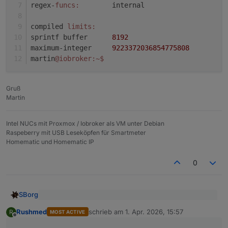
regex-
funcs:
        internal
compiled 
limits:
sprintf buffer      
8192
maximum-integer     
9223372036854775808
martin
@iobroker
:~
$ 
Gruß
Martin
Intel NUCs mit Proxmox / Iobroker als VM unter Debian
Raspeberry mit USB Leseköpfen für Smartmeter
Homematic und Homematic IP
0
SBorg
@
Rushmed
sagte
:
Rushmed
schrieb am
1. Apr. 2026, 15:57
R
MOST ACTIVE
zuletzt editiert von
Offline
Hi,
Hallo,