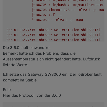
├─186705
/bin/bash
/home/martin/wetters
├─186706
timeout
126
nc
-nlvw
1
-p
1080
├─186707
tail
-1
└─186708
nc
-nlvw
1
-p
1080
Apr
01
16
:27:15
iobroker
wetterstation.sh[186313]:
d
Apr
01
16
:27:15
iobroker
wetterstation.sh[186441]:
R
Apr
01
16
:27:15
iobroker
wetterstation.sh[186644]:
(
Apr
01
16
:27:15
iobroker
wetterstation.sh[186648]:
(
Die 3.6.0 läuft einwandfrei.
Apr
01
16
:27:15
iobroker
wetterstation.sh[186651]:
(
Bemerkt hatte ich das Problem, dass die
Apr
01
16
:27:15
iobroker
wetterstation.sh[186654]:
(
Aussentemperatur sich nicht geändert hatte. Luftdruck
Apr
01
16
:27:15
iobroker
wetterstation.sh[186657]:
(
lieferte Werte.
Apr
01
16
:27:15
iobroker
wetterstation.sh[186660]:
j
Apr
01
16
:27:15
iobroker
wetterstation.sh[186663]:
(
Ich setze das Gateway GW3000 ein. Der ioBroker läuft
Apr
01
16
:27:15
iobroker
wetterstation.sh[186678]:
(
komplett im Stable.
Edit:
Hier das Protocoll von der 3.6.0