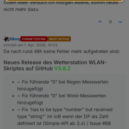
Guten Idee! Versuch ich morgen Abend, komm heute
nicht mehr dazu
0
SBorg
FORUM TESTING
MOST ACTIVE
Offline
schrieb am
1. Apr. 2026, 14:23
zuletzt editiert von
Da nach rund 48h keine Fehler mehr aufgetreten sind:
Neues Release des Wetterstation WLAN-
Skriptes auf GitHub
V3.6.2
~ Fix führende "0" bei Regen-Messwerten
hinzugefügt
~ Fix führende "0" bei Wind-Messwerten
hinzugefügt
~ Fix 'has to be type "number" but received
type "string"' im ioB wenn der DP als Zahl
definiert ist (Simple-API ab 3.x) / Issue #88