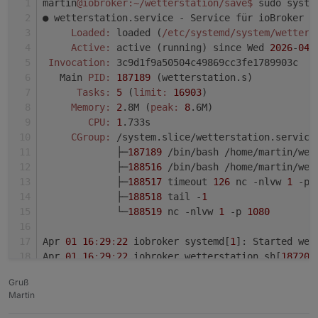
martin
@iobroker
:~/wetterstation/save
$ 
sudo syste
● wetterstation.service - Service für ioBroker W
Loaded:
 loaded (
/etc/systemd
/system/wetters
Active:
 active (running) since Wed 
2026
-
04
-
Invocation:
 3c9d1f9a50504c49869cc3fe1789903c
   Main 
PID:
187189
 (wetterstation.s)
Tasks:
5
 (
limit:
16903
)
Memory:
2
.8M (
peak:
8
.6M)
CPU:
1
.733s
CGroup:
 /system.slice/wetterstation.service
             ├─
187189
 /bin/bash /home/martin/wet
             ├─
188516
 /bin/bash /home/martin/wet
             ├─
188517
 timeout 
126
 nc -nlvw 
1
 -p 
             ├─
188518
 tail -
1
             └─
188519
 nc -nlvw 
1
 -p 
1080
Apr 
01
16
:
29
:
22
 iobroker systemd[
1
]: Started wet
Apr 
01
16
:
29
:
22
 iobroker wetterstation.sh[
187206
martin
@iobroker
:~/wetterstation/save
$ 
Gruß
Martin