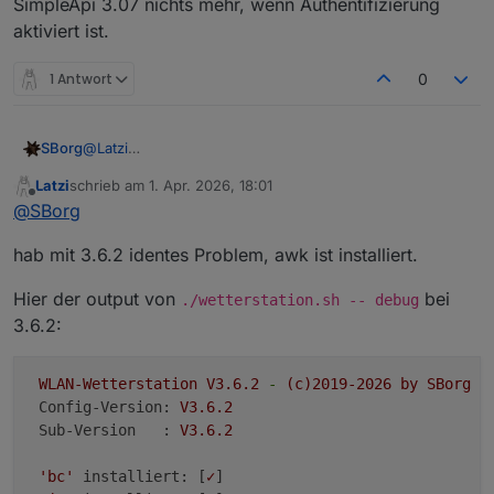
SimpleApi 3.07 nichts mehr, wenn Authentifizierung
aktiviert ist.
1 Antwort
0
SBorg
@
Latzi
Könntest höchstens mal ohne gestarteten Service im
Latzi
schrieb am
1. Apr. 2026, 18:01
Debug-Modus mittels
./wetterstation.sh --debug
zuletzt editiert von
Offline
@
SBorg
probieren. Ev. sieht man ja mehr, denn die 3.6.2 hat
auch keine großartigen Änderungen mehr zur 3.6.1
hab mit 3.6.2 identes Problem, awk ist installiert.
Hier der output von
bei
./wetterstation.sh -- debug
3.6.2:
WLAN-Wetterstation
V3.6.2
-
(c)2019-2026
by
SBorg
Config-Version:
V3.6.2
Sub-Version   :
V3.6.2
'bc'
installiert:
 [
✓
]
