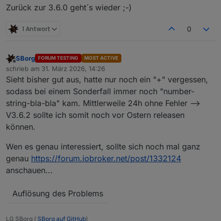
Mär
31
16
:28:29
ioBroker
wetterstation.sh[636803]:
(
Zurück zur 3.6.0 geht´s wieder ;-)
Mär
31
16
:28:29
ioBroker
wetterstation.sh[636805]:
d
Mär
31
16
:28:29
ioBroker
wetterstation.sh[637136]:
(
1 Antwort
0
Mär
31
16
:28:29
ioBroker
wetterstation.sh[637139]:
(
Mär
31
16
:28:29
ioBroker
wetterstation.sh[637141]:
(
Mär
31
16
:28:29
ioBroker
wetterstation.sh[637143]:
(
SBorg
FORUM TESTING
MOST ACTIVE
Mär
31
16
:28:29
ioBroker
wetterstation.sh[637152]:
(
Offline
schrieb am
31. März 2026, 14:26
zuletzt editiert von
Mär
31
16
:28:29
ioBroker
wetterstation.sh[637158]:
(
Sieht bisher gut aus, hatte nur noch ein "+" vergessen,
sodass bei einem Sonderfall immer noch "number-
string-bla-bla" kam. Mittlerweile 24h ohne Fehler -->
V3.6.2 sollte ich somit noch vor Ostern releasen
können.
Wen es genau interessiert, sollte sich noch mal ganz
genau
https://forum.iobroker.net/post/1332124
anschauen...
Auflösung des Problems
LG SBorg (
SBorg auf GitHub
)