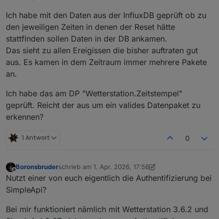
Ich habe mit den Daten aus der InfluxDB geprüft ob zu
den jeweiligen Zeiten in denen der Reset hätte
stattfinden sollen Daten in der DB ankamen.
Das sieht zu allen Ereigissen die bisher auftraten gut
aus. Es kamen in dem Zeitraum immer mehrere Pakete
an.
Ich habe das am DP "Wetterstation.Zeitstempel"
geprüft. Reicht der aus um ein valides Datenpaket zu
erkennen?
1 Antwort
0
Boronsbruder
schrieb am
1. Apr. 2026, 17:56
zuletzt editiert von Boronsbruder
4. Jan. 2026, 19:56
Offline
Nutzt einer von euch eigentlich die Authentifizierung bei
SimpleApi?
Bei mir funktioniert nämlich mit Wetterstation 3.6.2 und