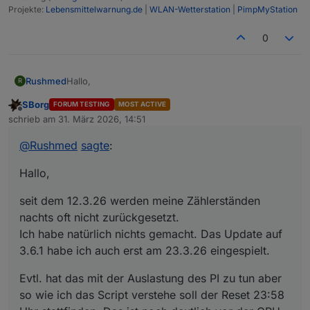
Projekte:
Lebensmittelwarnung.de
|
WLAN-Wetterstation
|
PimpMyStation
0
Hallo,
Rushmed
R
SBorg
FORUM TESTING
MOST ACTIVE
seit dem 12.3.26 werden meine Zählerständen
Offline
schrieb am
31. März 2026, 14:51
nachts oft nicht zurückgesetzt.
zuletzt editiert von
Ich habe natürlich nichts gemacht. Das Update auf
Evtl. hat das mit der Auslastung des PI zu tun aber so
@
Rushmed
sagte
:
3.6.1 habe ich auch erst am 23.3.26 eingespielt.
wie ich das Script verstehe soll der Reset 23:58 Uhr
stattfinden. Das ist noch deutlich vor der CPU
Hallo,
Auslastung die bei mir ab 00:05 Uhr beginnt.
seit dem 12.3.26 werden meine Zählerständen
nachts oft nicht zurückgesetzt.
Ich habe natürlich nichts gemacht. Das Update auf
3.6.1 habe ich auch erst am 23.3.26 eingespielt.
Evtl. hat das mit der Auslastung des PI zu tun aber
Das sollte doch nicht kollidieren, oder?
so wie ich das Script verstehe soll der Reset 23:58