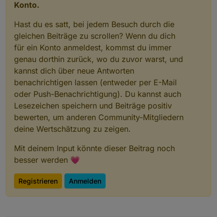
Konto.
Messwerteblock:
22
,00
5
,00
0
5
,00
43
67
0
,00
3
,00
27
Hast du es satt, bei jedem Besuch durch die
gleichen Beiträge zu scrollen? Wenn du dich
für ein Konto anmeldest, kommst du immer
Nicht
alle
Werte
werden
unterstützt
(abhängig
vom
Mo
genau dorthin zurück, wo du zuvor warst, und
kannst dich über neue Antworten
Temperatur Innen               :
22
,00
°C
Temperatur Aussen              :
5
,00
°C
benachrichtigen lassen (entweder per E-Mail
Taupunkt                       :
0
°C
oder Push-Benachrichtigung). Du kannst auch
Gefühlte
Temperatur            :
5
,00
°C
Lesezeichen speichern und Beiträge positiv
Luftfeuchte Innen              :
43
%
bewerten, um anderen Community-Mitgliedern
Luftfeuchte Aussen             :
67
%
deine Wertschätzung zu zeigen.
Windgeschwindigkeit            :
0
,00
km/h
Windgeschwindigkeit 10min      :
km/h
Mit deinem Input könnte dieser Beitrag noch
Windböengeschwindigkeit
:
3
,00
km/h
besser werden 💗
Windböe
max.                   :
20
,00
km/h
Windrichtung                   :
277
°
Registrieren
Anmelden
Windrichtung                   :
W
Windrichtung 10min             :
248
°
Luftdruck absolut              :
961.80
hPa
Luftdruck relativ              :
1013.10 
hPa