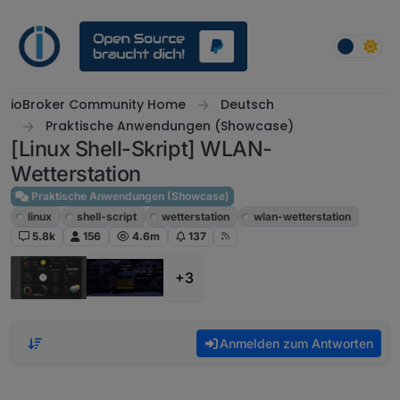
Weiter zum Inhalt
ioBroker Community Home
Deutsch
Praktische Anwendungen (Showcase)
[Linux Shell-Skript] WLAN-
Wetterstation
Praktische Anwendungen (Showcase)
linux
shell-script
wetterstation
wlan-wetterstation
5.8k
156
4.6m
137
+3
Anmelden zum Antworten