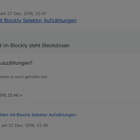
ose und im Blockly steht Steckdose
n
. Und gesucht wird im Selektor nur 
b am
27. Dez. 2019, 22:47
editiert von
it Blockly Selektor Aufzählungen
:
d im Blockly steht Steckdosen
Auszählungen?
 wenn er euch geholfen hat.
019, 22:48
hlen mit Blockly Selektor Aufzählungen
:
b am
27. Dez. 2019, 22:48
 editiert von
ose und im Blockly steht Steckdosen