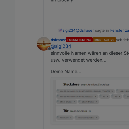
Umstellen im Blockly oder b
@
dslraser
sagte in
Fenster zä
sigi234
dslraser
schrie
FORUM TESTING
MOST ACTIVE
zuletzt
@
sigi234
@
sigi234
Offline
Dein Funktion heißt Steckd
sinnvolle Namen wären an dieser Ste
Umstellen im Blockly oder b
usw. verwendet werden...
Deine Name...