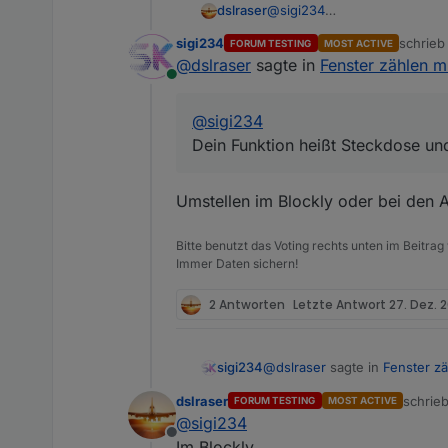
dslraser
@
sigi234
Deine Funktion heißt Steckd
sigi234
schrie
FORUM TESTING
MOST ACTIVE
zuletzt 
@
dslraser
sagte in
Fenster zählen m
Online
@
sigi234
Dein Funktion heißt Steckdose un
Umstellen im Blockly oder bei den 
Bitte benutzt das Voting rechts unten im Beitrag
Immer Daten sichern!
2 Antworten
Letzte Antwort
27. Dez. 2
@
dslraser
sagte in
Fenster zä
sigi234
dslraser
schrie
FORUM TESTING
MOST ACTIVE
zuletzt
@
sigi234
@
sigi234
Offline
Dein Funktion heißt Steckd
Im Blockly