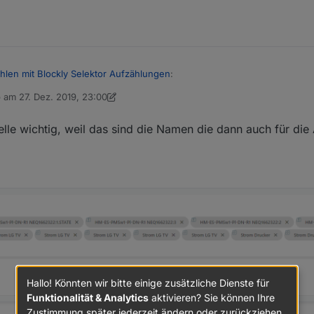
ei den Auszählungen?
hlen mit Blockly Selektor Aufzählungen
:
b am
27. Dez. 2019, 23:00
 editiert von dslraser
ose und im Blockly steht Steckdosen
lle wichtig, weil das sind die Namen die dann auch für die
ei den Auszählungen?
Hallo! Könnten wir bitte einige zusätzliche Dienste für
Funktionalität & Analytics
aktivieren? Sie können Ihre
Zustimmung später jederzeit ändern oder zurückziehen.