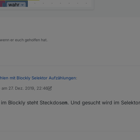
 wenn er euch geholfen hat.
hlen mit Blockly Selektor Aufzählungen
:
b am
27. Dez. 2019, 22:46
 editiert von dslraser
 Selektor im Blockly und ein Bild von Deiner Aufzählung.
 im Blockly steht Steckdose
n
. Und gesucht wird im Selekto