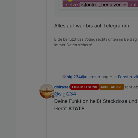
Alles auf war bis auf Telegramm
Bitte benutzt das Voting rechts unten im Beitrag
Immer Daten sichern!
@
dslraser
sagte in
Fenster zä
sigi234
dslraser
schrie
FORUM TESTING
MOST ACTIVE
zuletzt
@
sigi234
@
sigi234
Offline
zeig doch mal ein Bild vom
Deine Funktion heißt Steckdose und
Gerät.
STATE