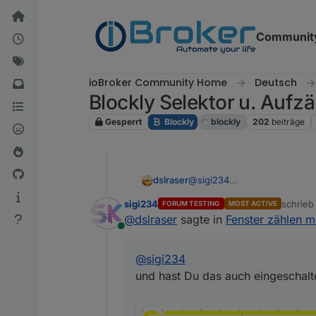
Weiter zum Inhalt
Communit
ioBroker Community Home
Deutsch
Blockly Selektor u. Aufz
Gesperrt
Blockly
blockly
202
beiträge
@
sigi234
dslraser
und hast Du das auch einges
sigi234
schrie
FORUM TESTING
MOST ACTIVE
zuletzt 
@
dslraser
sagte in
Fenster zählen m
Online
@
sigi234
und hast Du das auch eingeschalt