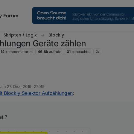
y Forum
Skripten / Logik
Blockly
ählungen Geräte zählen
14
kommentatoren
46.8k
aufrufe
31
beobachtet
chaltet ?
b am
27. Dez. 2019, 22:45
editiert von
it Blockly Selektor Aufzählungen
:
et ?