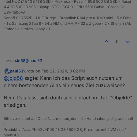
Intel NUC i7 64GB 1TB SSD - Proxmox - Raspi 4 8GB 500 GB SSD - Raspi
4 4GB 500GB SSD - Qnap 16TB - CCU3 - Fritz 6591 Cable - Green Cell
USV 1500VA
Sonoff CC2652P - HUE Bridge - Broadlink RM4 pro u. RM3 mini - 5 x Echo
- 1 x Samsung STab 8 - 54 x HM und HMIP - 32 x Zigbee - 2 x Shelly 3EM.
Einfach ein tolles Hobby :-)
0
@
paul53
JoJo58
paul53
wrote on
Feb 22, 2024, 3:02 PM
Moin, bin eben auf dein Script gestoßen. Kurze Frage.
last edited by
Offline
@
jojo58
sagte: Kann ich das Script auch nutzen um
Kann ich das Script auch nutzen um einem
bestehenden Alias ein neues Ziel zuzuweisen? Also
einem bestehenden Alias ein neues Ziel zuzuweisen?
das beim Ausführen des Scripts der bestehende Alias
überschrieben wird?
Nein. Das lässt sich doch sehr einfach im Tab "Objekte"
erledigen.
Bitte verzichtet auf Chat-Nachrichten, denn die Handhabung ist grauenhaft
!
Produktiv: Asus PN 42 / N100 / 8 GB / 500 GB; Proxmox mit 2 VM (iob /
openCCU)