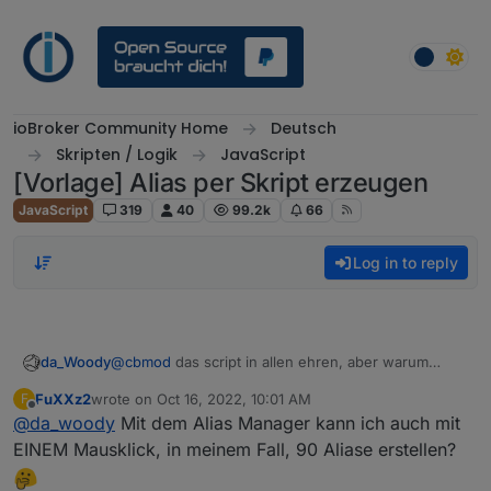
Skip to content
ioBroker Community Home
Deutsch
Skripten / Logik
JavaScript
[Vorlage] Alias per Skript erzeugen
JavaScript
319
40
99.2k
66
Log in to reply
da_Woody
@
cbmod
das script in allen ehren, aber warum
verwendest du nicht den
Alias Manager
?
FuXXz2
wrote on
Oct 16, 2022, 10:01 AM
F
last edited by
Offline
@
da_woody
Mit dem Alias Manager kann ich auch mit
EINEM Mausklick, in meinem Fall, 90 Aliase erstellen?