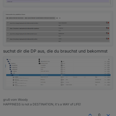
suchst dir die DP aus, die du brauchst und bekommst
gruß vom Woody
HAPPINESS is not a DESTINATION, it's a WAY of LIFE!
0