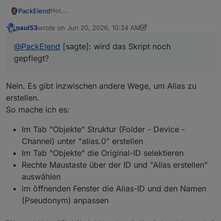
Hoi,
PackElend
wird das Skript noch gepflegt?
paul53
wrote on
Jun 20, 2026, 10:34 AM
Ich mochte vom HA auf iobroker umsteigen, da es
Ich bin beindruckt von den letzten Anpassungen bei
last edited by paul53
Jun 20, 2026, 1:02 PM
Offline
hier Rechte und Rollen eingestellt werden können
ioroker die in Richtung des Komforts gehen der
@
PackElend
[sagte]: wird das Skript noch
und auch der Aufbau von Automationen näher an
Ersteinreichtung wie bei HA, beispielsweise:
Neues
Ich habe soviel Verstanden, dass ich hier auf Alias
gepflegt?
der Welt eines Programmiere ist.
YouTube-Video: Visualisierung im Devices-Adapter
umsteigen muss aber der Weg ist momentan immer
Ich habe zwave Geräte und verwende dafür
zwave
eine Sackgasse.
- Beta ioBroker.zwavews
aber die Geräteerkennung
Daher die Hoffnung mittels Skripten Alias-
Nein. Es gibt inzwischen andere Wege, um Alias zu
ergibt nur Murcks: ´
Strukturen zu erstellen um das Trial&Error massiv zu
beschleunigen.
erstellen.
So mache ich es:
Im Tab "Objekte" Struktur (Folder - Device -
Channel) unter "alias.0" erstellen
Im Tab "Objekte" die Original-ID selektieren
Rechte Maustaste über der ID und "Alias erstellen"
auswählen
im öffnenden Fenster die Alias-ID und den Namen
(Pseudonym) anpassen