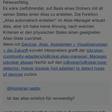
Fehleranfällig.
Es wäre zielführender, auf Basis eines Ordners mit all
seinen States einen Alias zu erstellen. Die Funktion
„Alias automatisch erstellen” im Alias-Manager erlaubt
dies, aber ich habe keine Ahnung, nach welchen
Kriterien er den physischen States einen geeigneten
Alias-State zuordnet.
Wenn ich
Devices, Alias, Assistenten + Visualisierungen
+ die Zukunft
korrekt interpretiere greift der
iobroker-
community-adapters/ioBroker.alias-manager: Manages
iobroker aliases
hierfür auf den
ioBroker/ioBroker.type-
detector: Helper module (not adapter) to detect types
of devices
zurück.
@
Homoran
sagte
:
Ist das alias wirklich für norwendig?