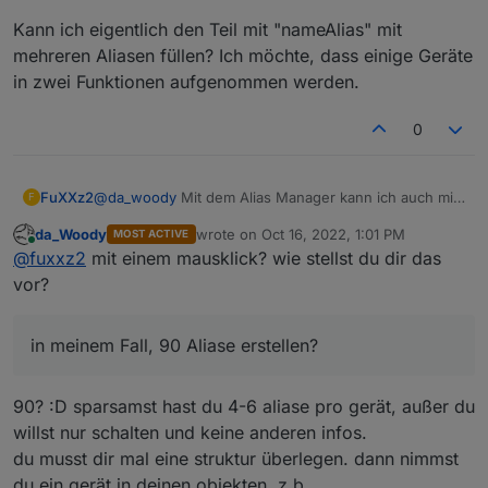
Kann ich eigentlich den Teil mit "nameAlias" mit
mehreren Aliasen füllen? Ich möchte, dass einige Geräte
in zwei Funktionen aufgenommen werden.
0
@
da_woody
Mit dem Alias Manager kann ich auch mit
FuXXz2
F
EINEM Mausklick, in meinem Fall, 90 Aliase erstellen?
da_Woody
wrote on
Oct 16, 2022, 1:01 PM
MOST ACTIVE
Kann ich eigentlich den Teil mit "nameAlias" mit
last edited by
Online
@
fuxxz2
mit einem mausklick? wie stellst du dir das
mehreren Aliasen füllen? Ich möchte, dass einige
Geräte in zwei Funktionen aufgenommen werden.
vor?
in meinem Fall, 90 Aliase erstellen?
90? :D sparsamst hast du 4-6 aliase pro gerät, außer du
willst nur schalten und keine anderen infos.
du musst dir mal eine struktur überlegen. dann nimmst
du ein gerät in deinen objekten, z.b.