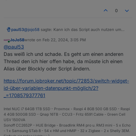
0
@
jojo58
sagte: Kann ich das Script auch nutzen um
paul53
einem bestehenden Alias ein neues Ziel zuzuweisen?
JoJo58
wrote on
Feb 22, 2024, 3:05 PM
Nein. Das lässt sich doch sehr einfach im Tab "Objekte"
last edited by
Online
@
paul53
erledigen.
Das weiß ich und schade. Es geht um einen anderen
Thread den ich hier offen habe, da müsste ich einen
Alias über Blockly oder Script ändern.
https://forum.iobroker.net/topic/72853/switch-widget-
id-über-variablen-datenpunkt-möglich/2?
_=1708579377761
Intel NUC i7 64GB 1TB SSD - Proxmox - Raspi 4 8GB 500 GB SSD - Raspi
4 4GB 500GB SSD - Qnap 16TB - CCU3 - Fritz 6591 Cable - Green Cell
USV 1500VA
Sonoff CC2652P - HUE Bridge - Broadlink RM4 pro u. RM3 mini - 5 x Echo
- 1 x Samsung STab 8 - 54 x HM und HMIP - 32 x Zigbee - 2 x Shelly 3EM.