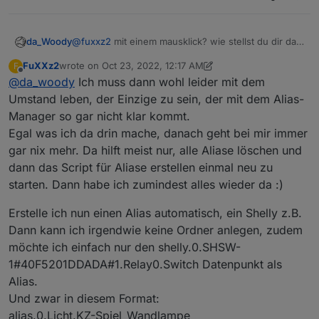
@
fuxxz2
mit einem mausklick? wie stellst du dir das
da_Woody
vor?
FuXXz2
wrote on
Oct 23, 2022, 12:17 AM
F
last edited by FuXXz2
Oct 23, 2022, 2:18 AM
Offline
@
da_woody
Ich muss dann wohl leider mit dem
in meinem Fall, 90 Aliase erstellen?
Umstand leben, der Einzige zu sein, der mit dem Alias-
Manager so gar nicht klar kommt.
90? :D sparsamst hast du 4-6 aliase pro gerät,
außer du willst nur schalten und keine anderen
Egal was ich da drin mache, danach geht bei mir immer
infos.
gar nix mehr. Da hilft meist nur, alle Aliase löschen und
du musst dir mal eine struktur überlegen. dann
dann das Script für Aliase erstellen einmal neu zu
nimmst du ein gerät in deinen objekten, z.b.
starten. Dann habe ich zumindest alles wieder da :)
Erstelle ich nun einen Alias automatisch, ein Shelly z.B.
Dann kann ich irgendwie keine Ordner anlegen, zudem
trägst da deine struktur ein
möchte ich einfach nur den shelly.0.SHSW-
1#40F5201DDADA#1.Relay0.Switch Datenpunkt als
Alias.
Und zwar in diesem Format:
alias.0.Licht.KZ-Spiel_Wandlampe