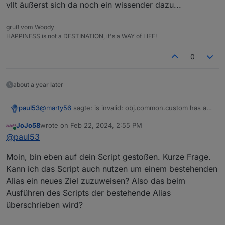
vllt äußerst sich da noch ein wissender dazu...
Alias. Danach kommt dann direkt der Eintrag ins Log
die warn meldung passt auch nicht mit deinem
alias zusammen...
gruß vom Woody
HAPPINESS is not a DESTINATION, it's a WAY of LIFE!
0
about a year later
@
marty56
sagte: is invalid: obj.common.custom has an
paul53
invalid type! Expected "object", received "object"
JoJo58
wrote on
Feb 22, 2024, 2:55 PM
Ändere Zeile 23 in
last edited by
Online
@
paul53
Moin, bin eben auf dein Script gestoßen. Kurze Frage.
Die neuen Versionen des js-controller unterscheiden
Kann ich das Script auch nutzen um einem bestehenden
zwischen
array
und und
object
, das kein Array ist.
Alias ein neues Ziel zuzuweisen? Also das beim
Ausführen des Scripts der bestehende Alias
überschrieben wird?