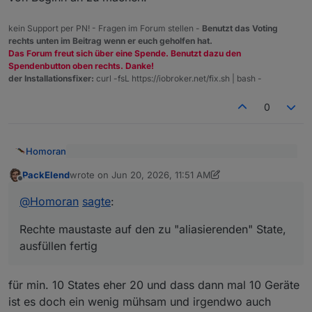
kein Support per PN! - Fragen im Forum stellen -
Benutzt das Voting
rechts unten im Beitrag wenn er euch geholfen hat.
Das Forum freut sich über eine Spende. Benutzt dazu den
Spendenbutton oben rechts. Danke!
der Installationsfixer:
curl -fsL https://iobroker.net/fix.sh | bash -
0
Homoran
@
PackElend
sagte
:
PackElend
wrote on
Jun 20, 2026, 11:51 AM
last edited by PackElend
Jun 20, 2026, 10:54 PM
Offline
Rechte maustaste auf den zu "aliasierenden" State,
Und welche sind das?
ausfüllen fertig
@
Homoran
sagte
:
Aber
Rechte maustaste auf den zu "aliasierenden" State,
ausfüllen fertig
@
PackElend
sagte
:
Ist das alias wirklich für norwendig?
Ich mochte vom HA auf iobroker umsteigen
für min. 10 States eher 20 und dass dann mal 10 Geräte
Wenn man es nutzen will ist es natürlich optimal das
ist es doch ein wenig mühsam und irgendwo auch
von Beginn an zu machen!