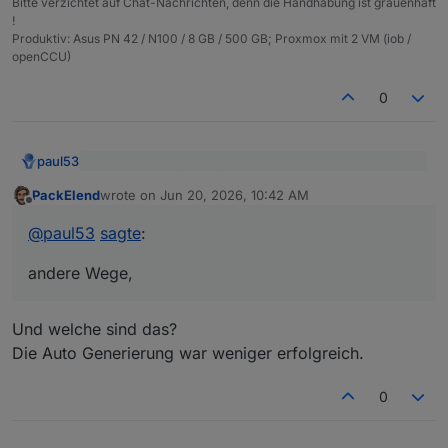
Bitte verzichtet auf Chat-Nachrichten, denn die Handhabung ist grauenhaft
!
Produktiv: Asus PN 42 / N100 / 8 GB / 500 GB; Proxmox mit 2 VM (iob /
openCCU)
0
paul53
@
PackElend
[sagte]: wird das Skript noch
PackElend
wrote on
Jun 20, 2026, 10:42 AM
gepflegt?
last edited by
Offline
Nein. Es gibt inzwischen andere Wege, um Alias zu
erstellen.
@
paul53
sagte
:
So mache ich es:
Im Tab "Objekte" Struktur (Folder - Device -
Channel) unter "alias.0" erstellen
andere Wege,
Im Tab "Objekte" die Original-ID selektieren
Rechte Maustaste über der ID und "Alias erstellen"
auswählen
Und welche sind das?
im öffnenden Fenster die Alias-ID und den Namen
Die Auto Generierung war weniger erfolgreich.
(Pseudonym) anpassen
0