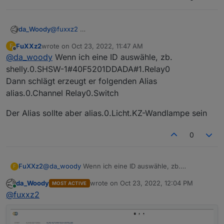
da_Woody
@
fuxxz2
FuXXz2
wrote on
Oct 23, 2022, 11:47 AM
F
last edited by
Offline
@
da_woody
Wenn ich eine ID auswähle, zb.
wo ist das problem? hab gerade testweise ein
shelly.0.SHSW-1#40F5201DDADA#1.Relay0
raumlicht (shelly1) genommen. ist der selbe wie der:
Dann schlägt erzeugt er folgenden Alias
alias.0.Channel Relay0.Switch
Der Alias sollte aber alias.0.Licht.KZ-Wandlampe sein
funktioniert astrein...
0
@
da_woody
Wenn ich eine ID auswähle, zb.
FuXXz2
F
shelly.0.SHSW-1#40F5201DDADA#1.Relay0
da_Woody
wrote on
Oct 23, 2022, 12:04 PM
MOST ACTIVE
Dann schlägt erzeugt er folgenden Alias
Der Alias sollte aber alias.0.Licht.KZ-Wandlampe sein
last edited by
Online
@
fuxxz2
alias.0.Channel Relay0.Switch