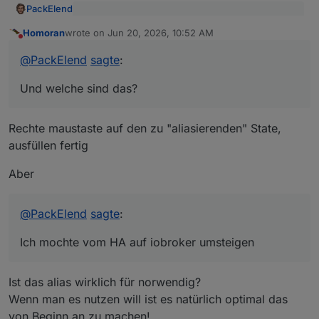
PackElend
@
paul53
sagte
:
Homoran
wrote on
Jun 20, 2026, 10:52 AM
last edited by
Do not disturb
Und welche sind das?
andere Wege,
Die Auto Generierung war weniger erfolgreich.
@
PackElend
sagte
:
Und welche sind das?
Rechte maustaste auf den zu "aliasierenden" State,
ausfüllen fertig
Aber
@
PackElend
sagte
:
Ich mochte vom HA auf iobroker umsteigen
Ist das alias wirklich für norwendig?
Wenn man es nutzen will ist es natürlich optimal das
von Beginn an zu machen!