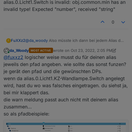
alias.0.Licht1.Switch is invalid: obj.common.min has an
invalid type! Expected "number", received "string"
0
@
da_woody
Also müsste ich dann bei jedem Alias den
FuXXz2
F
Ordner anpassen, oder kann ich ihm irgendwie sagen,
da_Woody
wrote on
Oct 23, 2022, 2:05 PM
MOST ACTIVE
dass er direkt in einem Unterordner den Alias
Übrigens erstellt er nun diesen hier
last edited by da_Woody
Oct 23, 2022, 4:0
Online
@
fuxxz2
logischer weise musst du für deinen alias
erstellen soll?
alias.0.Licht1.KZ-Wandlampe.Switch
Ziel wäre
jeweils den pfad angeben. wie sollte das sonst funzen?
alias.0.Licht1.KZ-Spiel_Wandlampe
je gerät den pfad und die gewünschten DPs.
Zudem legt er einen falschen Typ an, es kommt direkt
wenn da alias.0.Licht1.KZ-Wandlampe.Switch angelegt
eine Meldung im Log
wird, hast du wo was falsches eingetragen. du siehst ja,
2022-10-23 14:26:51.567 warn Object
alias.0.Licht1.Switch is invalid: obj.common.min has an
bei mir klappert das.
invalid type! Expected "number", received "string"
die warn meldung passt auch nicht mit deinem alias
zusammen...
so als pfadbeispiele: