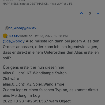
HAPPINESS is not a DESTINATION, it's a WAY of LIFE!
0
da_Woody
@
fuxxz2
FuXXz2
wrote on
Oct 23, 2022, 12:28 PM
F
last edited by
Offline
@
da_woody
Also müsste ich dann bei jedem Alias den
Ordner anpassen, oder kann ich ihm irgendwie sagen,
dass er direkt in einem Unterordner den Alias erstellen
soll?
Übrigens erstellt er nun diesen hier
eintragen als pfad. einfach nur
alias.0.Licht1.KZ-Wandlampe.Switch
Ziel wäre
den switch anhaken. die anderen musst du
alias.0.Licht1.KZ-Spiel_Wandlampe
wegnehmen die automatisch hakerl haben...
ergebniss:
Zudem legt er einen falschen Typ an, es kommt direkt
eine Meldung im Log
2022-10-23 14:26:51.567 warn Object