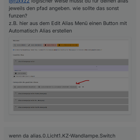
@
fuxxz2
logischer weise musst du für deinen alias
eingetragen. du siehst ja, bei mir klappert das.
die warn meldung passt auch nicht mit deinem alias
jeweils den pfad angeben. wie sollte das sonst
zusammen...
funzen?
so als pfadbeispiele:
z.B. hier aus dem Edit Alias Menü einen Button mit
Automatisch Alias erstellen
ist mein system, einige wollen andere pfade...
wenn da alias.0.Licht1.KZ-Wandlampe.Switch