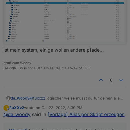
ist mein system, einige wollen andere pfade...
gruß vom Woody
HAPPINESS is not a DESTINATION, it's a WAY of LIFE!
0
da_Woody
@
fuxxz2
logischer weise musst du für deinen alias
jeweils den pfad angeben. wie sollte das sonst
FuXXz2
wrote on
Oct 23, 2022, 8:39 PM
F
funzen?
last edited by
Offline
@
da_woody
said in
[Vorlage] Alias per Skript erzeugen
:
je gerät den pfad und die gewünschten DPs.
wenn da alias.0.Licht1.KZ-Wandlampe.Switch
angelegt wird, hast du wo was falsches