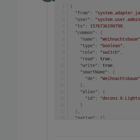
Offline
{
"from"
:
"system.adapter.ja
"user"
:
"system.user.admin
"ts"
:
1576736190798
,
"common"
:
{
"name"
:
"Weihnachtsbaum"
"type"
:
"boolean"
,
"role"
:
"switch"
,
"read"
:
true
,
"write"
:
true
,
"smartName"
:
{
"de"
:
"Weihnachtsbaum"
}
,
"alias"
:
{
"id"
:
"deconz.0.Lights
}
}
,
"native"
:
{
}
,
"acl"
:
{
"object"
:
1638
,
"owner"
:
"system.user.ad