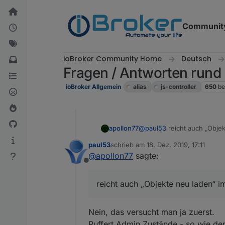
Weiter zum Inhalt
Communit
ioBroker Community Home
Deutsch
Fragen / Antworten rund 
ioBroker Allgemein
alias
js-controller
650
be
apollon77
@
paul53
reicht auch „Obje
paul53
schrieb am
18. Dez. 2019, 17:11
zuletzt editiert von
@
apollon77
sagte:
Offline
reicht auch „Objekte neu laden“ 
Nein, das versucht man ja zuerst.
Puffert Admin Zustände - so wie de