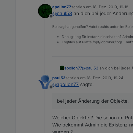
apollon77
schrieb am
18. Dez. 2019, 19:18
zuletzt editiert von
@
paul53
an dich bei jeder Änderung
Jupp tut er.
Offline
Beitrag hat geholfen? Votet rechts unten im Beit
Wann wird der Puffer aktualisi
Debug-Log für Instanz einschalten? Admin
Logfiles auf Platte /opt/iobroker/log/… nu
apollon77
@
paul53
an dich bei jeder
paul53
schrieb am
18. Dez. 2019, 19:24
zuletzt editiert von
@
apollon77
sagte:
Offline
bei jeder Änderung der Objekte.
Welcher Objekte ? Die schon im Puff
Wie bekommt Admin die Existenz neu
wurden ?