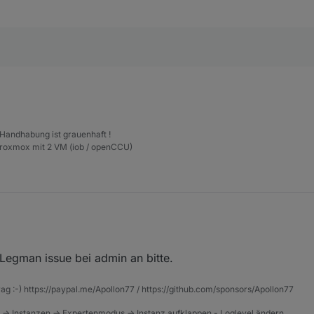
 Handhabung ist grauenhaft !
Proxmox mit 2 VM (iob / openCCU)
 Legman issue bei admin an bitte.
rag :-) https://paypal.me/Apollon77 / https://github.com/sponsors/Apollon77
 -> Instanzen -> Expertenmodus -> Instanz aufklappen - Loglevel ändern