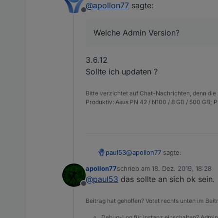
@
apollon77
sagte:
Offline
Welche Admin Version?
3.6.12
Sollte ich updaten ?
Bitte verzichtet auf Chat-Nachrichten, denn die
Produktiv: Asus PN 42 / N100 / 8 GB / 500 GB; 
@
apollon77
sagte:
paul53
apollon77
schrieb am
18. Dez. 2019, 18:28
zuletzt editiert von
@
paul53
das sollte an sich ok sein.
Welche Admin Version?
Offline
Beitrag hat geholfen? Votet rechts unten im Beit
3.6.12
Sollte ich updaten ?
Debug-Log für Instanz einschalten? Admin