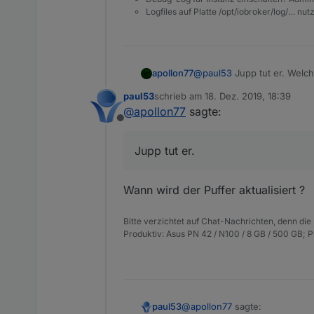
Logfiles auf Platte /opt/iobroker/log/… nu
apollon77
@
paul53
Jupp tut er. Welch
paul53
schrieb am
18. Dez. 2019, 18:39
zuletzt editiert von
@
apollon77
sagte:
Offline
Jupp tut er.
Wann wird der Puffer aktualisiert ?
Bitte verzichtet auf Chat-Nachrichten, denn die
Produktiv: Asus PN 42 / N100 / 8 GB / 500 GB; 
@
apollon77
sagte:
paul53