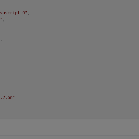
vascript.0"
,
"
,
,
.2.on"
min"
,