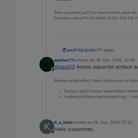
Bitte verzichtet auf Chat-Nachrichten, denn die
Produktiv: Asus PN 42 / N100 / 8 GB / 500 GB; 
@
apollon77
sagte:
paul53
apollon77
schrieb am
18. Dez. 2019, 22:08
zuletzt editiert von
@
paul53
Admin subscribt einfach au
bei jeder Änderung der Obj
Offline
Beitrag hat geholfen? Votet rechts unten im Beit
Welcher Objekte ? Die schon i
Wie bekommt Admin die Existe
Debug-Log für Instanz einschalten? Admin
Logfiles auf Platte /opt/iobroker/log/… nu
K_o_bold
schrieb am
19. Dez. 2019, 07:22
K
zuletzt editiert von
Hallo zusammen,
Offline