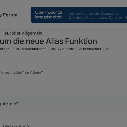
y Forum
ioBroker Allgemein
um die neue Alias Funktion
iträge
90
kommentatoren
251.7k
aufrufe
71
beobachtet
kte neu laden“ im Admin?
im Admin?
r JS-Adapter ?