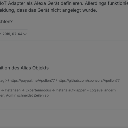
IoT Adapter als Alexa Gerät definieren. Allerdings funktionie
Meldung, dass das Gerät nicht angelegt wurde.
chten?
z. 2019, 07:44
jekt im IoT Adapter als Alexa Gerät definieren. Allerdings funktioniert d
ition des Alias Objekts
ldung, dass das Gerät nicht angelegt wurde.
s zu beachten?
rag :-) https://paypal.me/Apollon77 / https://github.com/sponsors/Apollon77
 -> Instanzen -> Expertenmodus -> Instanz aufklappen - Loglevel ändern
tzen, Admin schneidet Zeilen ab