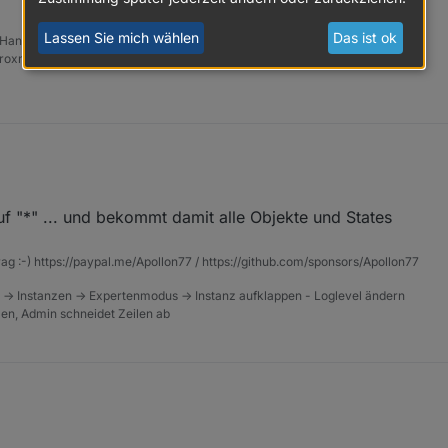
Lassen Sie mich wählen
Das ist ok
 Handhabung ist grauenhaft !
Proxmox mit 2 VM (iob / openCCU)
f "*" ... und bekommt damit alle Objekte und States
ekte.
rag :-) https://paypal.me/Apollon77 / https://github.com/sponsors/Apollon77
m Puffer und durch Admin abonniert sind ? Oder aller Objekte ?
nz neuer Datenpunkte mit, die durch andere Adapter (z.B. Javascript) 
 -> Instanzen -> Expertenmodus -> Instanz aufklappen - Loglevel ändern
tzen, Admin schneidet Zeilen ab