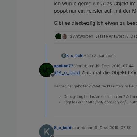
ich würde gerne ein Alias Objekt im 
poppt nur ein Fenster auf, mit der 
Gibt es diesbezüglich etwas zu bea
2 Antworten
Letzte Antwort
19. De
Hallo zusammen,
K_o_bold
K
apollon77
schrieb am
19. Dez. 2019, 07:44
ich würde gerne ein Alias Ob
zuletzt editiert von
@
K_o_bold
Zeig mal die Objektdefin
ein Fenster auf, mit der Me
Offline
Gibt es diesbezüglich etwa
Beitrag hat geholfen? Votet rechts unten im Beit
Debug-Log für Instanz einschalten? Admin
Logfiles auf Platte /opt/iobroker/log/… nu
K_o_bold
schrieb am
19. Dez. 2019, 07:50
K
zuletzt editiert von