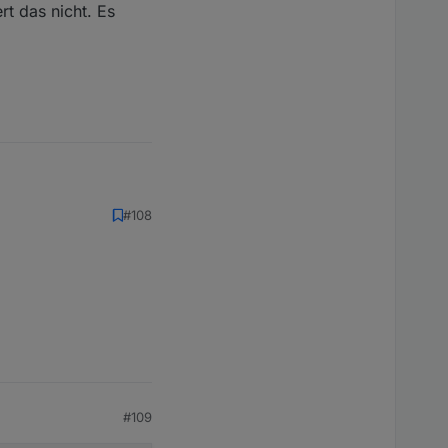
rt das nicht. Es
#108
as nicht. Es poppt nur
#109