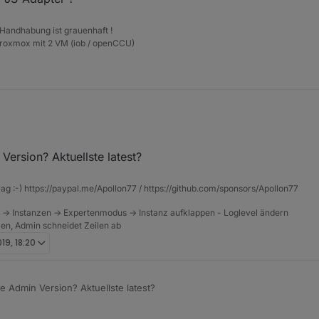
 Handhabung ist grauenhaft !
Proxmox mit 2 VM (iob / openCCU)
Version? Aktuellste latest?
aden“ im Admin?
rag :-) https://paypal.me/Apollon77 / https://github.com/sponsors/Apollon77
rst.
ie der JS-Adapter ?
 -> Instanzen -> Expertenmodus -> Instanz aufklappen - Loglevel ändern
tzen, Admin schneidet Zeilen ab
019, 18:20
e Admin Version? Aktuellste latest?