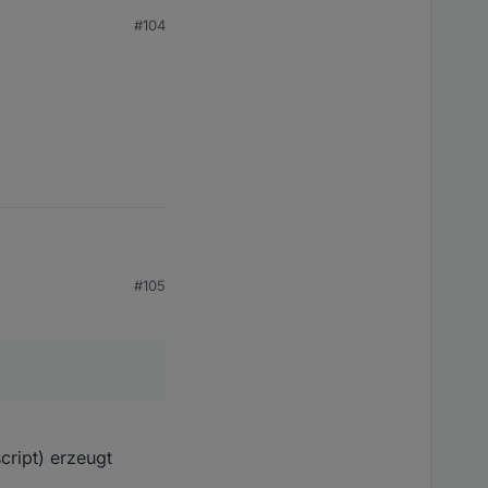
#104
#105
cript) erzeugt