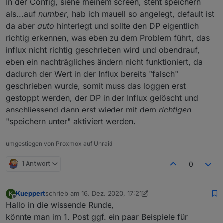
In der Config, siehe meinem screen, steht speichern
schaltet laut
@
crunchip
zwischen 0 und 1. Das Problem
als...auf
number
, hab ich mauell so angelegt, default ist
ist offenbar die Influx DB.
da aber
auto
hinterlegt und sollte den DP eigentlich
richtig erkennen, was eben zu dem Problem führt, das
influx nicht richtig geschrieben wird und obendrauf,
eben ein nachträgliches ändern nicht funktioniert, da
dadurch der Wert in der Influx bereits "falsch"
geschrieben wurde, somit muss das loggen erst
gestoppt werden, der DP in der Influx gelöscht und
anschliessend dann erst wieder mit dem
richtigen
"speichern unter" aktiviert werden.
umgestiegen von Proxmox auf Unraid
1 Antwort
0
Kueppert
schrieb am
16. Dez. 2020, 17:21
K
zuletzt editiert von Kueppert
Offline
Hallo in die wissende Runde,
könnte man im 1. Post ggf. ein paar Beispiele für