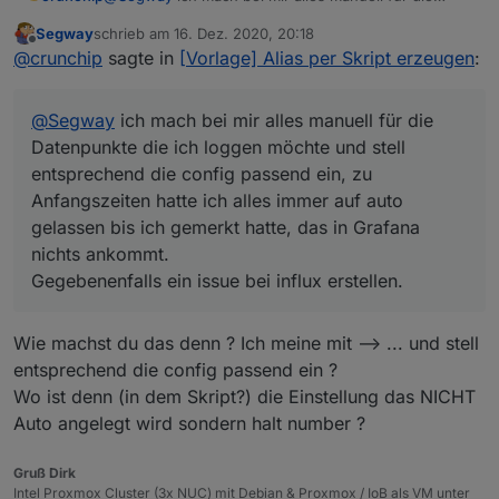
Datenpunkte die ich loggen möchte und stell
Segway
schrieb am
16. Dez. 2020, 20:18
entsprechend die config passend ein, zu
zuletzt editiert von
Offline
@
crunchip
sagte in
[Vorlage] Alias per Skript erzeugen
:
Anfangszeiten hatte ich alles immer auf auto
gelassen bis ich gemerkt hatte, das in Grafana nichts
ankommt.
@
Segway
ich mach bei mir alles manuell für die
Gegebenenfalls ein issue bei influx erstellen.
Datenpunkte die ich loggen möchte und stell
entsprechend die config passend ein, zu
Anfangszeiten hatte ich alles immer auf auto
gelassen bis ich gemerkt hatte, das in Grafana
nichts ankommt.
Gegebenenfalls ein issue bei influx erstellen.
Wie machst du das denn ? Ich meine mit --> ... und stell
entsprechend die config passend ein ?
Wo ist denn (in dem Skript?) die Einstellung das NICHT
Auto angelegt wird sondern halt number ?
Gruß Dirk
Intel Proxmox Cluster (3x NUC) mit Debian & Proxmox / IoB als VM unter