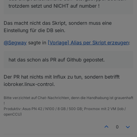
Ich habe das Skript genutzt und umgestellt (wie oben
Somit kann ich es nicht durch das Skript richtig
aus der Influx löschen, sofern der DP die gleiche
trotzdem setzt und NICHT auf number !
gepostet) und durch die Hilfe von
@
paul53
scheint es
anlegen - ist jedenfalls meine Schlussfolgerung
Bezeichnung hat, sonst funktioniert
so, dass ich alles nach number deklariert habe aber
daraus.
Daher die Frage ob ich da manuell irgendwie Hand
Influx/Grafana nicht mehr und dir wird "no data"
das Skript anscheinend den "storgaeType: Boolean"
anlegen kann.
angezeigt.
Das macht nicht das Skript, sondern muss eine
trotzdem setzt und NICHT auf number !
Einstellung für die DB sein.
Wenn ich das richtig verstanden habe, gibt es da
einen Fehler und er hat das schon als PR auf Github
@
Segway
sagte in
[Vorlage] Alias per Skript erzeugen
:
gepostet.
hat das schon als PR auf Github gepostet.
Der PR hat nichts mit Influx zu tun, sondern betrifft
iobroker.linux-control.
Bitte verzichtet auf Chat-Nachrichten, denn die Handhabung ist grauenhaft
!
Produktiv: Asus PN 42 / N100 / 8 GB / 500 GB; Proxmox mit 2 VM (iob /
openCCU)
0