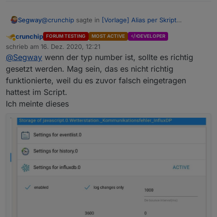
@
crunchip
sagte in
[Vorlage] Alias per Skript
Segway
erzeugen
:
crunchip
FORUM TESTING
MOST ACTIVE
DEVELOPER
Abwesend
@
Segway
wenn 1 und 0 im Datenpunkt
schrieb am
16. Dez. 2020, 12:21
zuletzt editiert von
geschrieben wird, passt es doch.
@
Segway
wenn der typ number ist, sollte es richtig
Ich hatte doch
HIER
genau das gepostet.
Klick doch rechts mal auf den
gesetzt werden. Mag sein, das es nicht richtig
es landet halt NICHT number im Wert und die Lösung
Schraubenschlüssel beim Datenpunkt und guck
funktionierte, weil du es zuvor falsch eingetragen
es manuell zu ändern ist doch keine Lösung. Warum ?
unter influx nach, was da angegeben ist. Da
Weil ich ca. 30-40 Werte habe, wo ich das jeweils
hattest im Script.
muss number angegeben sein. Wenn nicht, erst
manuell ändern müsste.
deaktivieren, dann in der influx den DP löschen,
Ich meinte dieses
Daher die Frage wo das problem liegt um es gleich
dann das loggen (Number) wieder aktivieren.
richtig zu machen