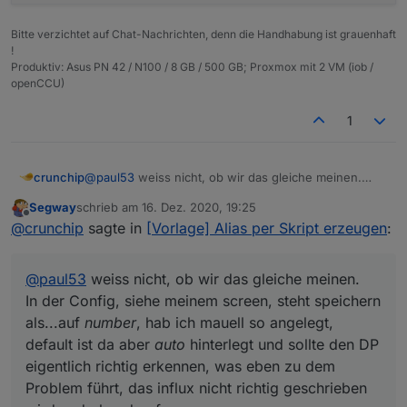
    "write": false

  },

Bitte verzichtet auf Chat-Nachrichten, denn die Handhabung ist grauenhaft
  "native": {

!
    "UNIT": "Wh",

Produktiv: Asus PN 42 / N100 / 8 GB / 500 GB; Proxmox mit 2 VM (iob /
    "ID": "ENERGY_COUNTER",

openCCU)
    "TYPE": "FLOAT",

    "CONTROL": "POWERMETER_PSM.ENERGY_COUNTER
1
    "MIN": 0,

    "OPERATIONS": 5,

    "MAX": 838859.1,

crunchip
@
paul53
weiss nicht, ob wir das gleiche meinen.
    "FLAGS": 1,

In der Config, siehe meinem screen, steht speichern
    "DEFAULT": 0

Segway
schrieb am
16. Dez. 2020, 19:25
als...auf
number
, hab ich mauell so angelegt, default
  },

zuletzt editiert von
Offline
@
crunchip
sagte in
[Vorlage] Alias per Skript erzeugen
:
ist da aber
auto
hinterlegt und sollte den DP
  "from": "system.adapter.hm-rega.0",

eigentlich richtig erkennen, was eben zu dem
  "user": "system.user.admin",

Problem führt, das influx nicht richtig geschrieben
  "ts": 123123123,

@
paul53
weiss nicht, ob wir das gleiche meinen.
wird und obendrauf,
  "_id": "hm-rpc.0.blabla.ENERGY_COUNTER",

eben ein nachträgliches ändern nicht funktioniert, da
In der Config, siehe meinem screen, steht speichern
  "acl": {

dadurch der Wert in der Influx bereits "falsch"
    "object": 1636,

als...auf
number
, hab ich mauell so angelegt,
geschrieben wurde, somit muss das loggen erst
    "owner": "system.user.admin",

default ist da aber
auto
hinterlegt und sollte den DP
gestoppt werden, der DP in der Influx gelöscht und
    "ownerGroup": "system.group.administrator
eigentlich richtig erkennen, was eben zu dem
anschliessend dann erst wieder mit dem
richtigen
    "state": 1636

"speichern unter" aktiviert werden.
Problem führt, das influx nicht richtig geschrieben
  }
