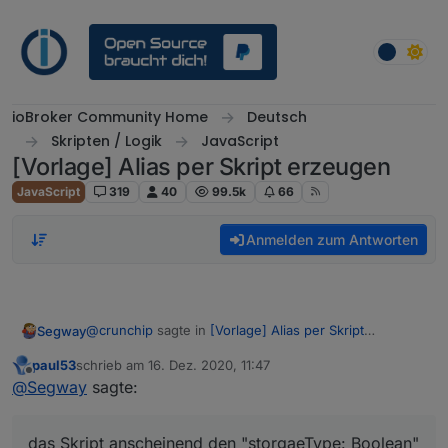
Weiter zum Inhalt
ioBroker Community Home
Deutsch
Skripten / Logik
JavaScript
[Vorlage] Alias per Skript erzeugen
JavaScript
319
40
99.5k
66
Anmelden zum Antworten
@
crunchip
sagte in
[Vorlage] Alias per Skript
Segway
erzeugen
:
paul53
schrieb am
16. Dez. 2020, 11:47
zuletzt editiert von
Offline
@
Segway
nur so nebenbei, wenn du schon
@
Segway
sagte:
einen Datenpunkt in die Influx DB schreibst, auf
Ja da hast du vollkommen Recht und genau das ist ja
(auto/boolean) gestellt hattest und änderst es
mein problem.
das Skript anscheinend den "storgaeType: Boolean"
nachträglich auf (number) musst du diesen erst