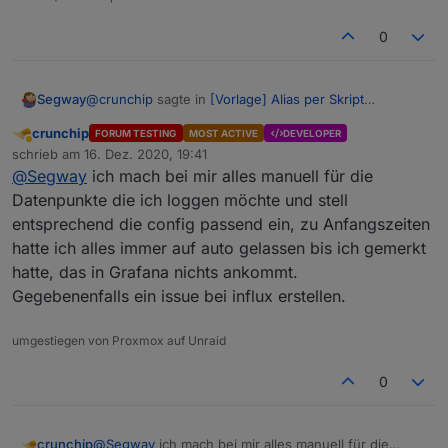
0
@
crunchip
sagte in
[Vorlage] Alias per Skript
Segway
erzeugen
:
crunchip
FORUM TESTING
MOST ACTIVE
DEVELOPER
Abwesend
@
paul53
weiss nicht, ob wir das gleiche meinen.
schrieb am
16. Dez. 2020, 19:41
zuletzt editiert von
In der Config, siehe meinem screen, steht
@
Segway
ich mach bei mir alles manuell für die
genau richtig !!!
speichern als...auf
number
, hab ich mauell so
Datenpunkte die ich loggen möchte und stell
Beim anlegen steht der Datenpunkt auf AUTO aber
angelegt, default ist da aber
auto
hinterlegt und
entsprechend die config passend ein, zu Anfangszeiten
dabei legt Influx dann anscheinend ein Boolean an
Habs grad nochmal probiert ... geht nicht ...ich muss
sollte den DP eigentlich richtig erkennen, was
und NICHT wie konfiguriert ein number.
hatte ich alles immer auf auto gelassen bis ich gemerkt
manuell Hand anlegen und den DP aus der Influx
eben zu dem Problem führt, das influx nicht
löschen
richtig geschrieben wird und obendrauf,
hatte, das in Grafana nichts ankommt.
eben ein nachträgliches ändern nicht
Gegebenenfalls ein issue bei influx erstellen.
funktioniert, da dadurch der Wert in der Influx
bereits "falsch" geschrieben wurde, somit muss
umgestiegen von Proxmox auf Unraid
das loggen erst gestoppt werden, der DP in der
Influx gelöscht und anschliessend dann erst
0
wieder mit dem
richtigen
"speichern unter"
aktiviert werden.
crunchip
@
Segway
ich mach bei mir alles manuell für die