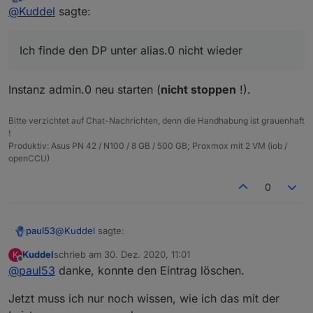
zuletzt editiert von
Offline
@
Kuddel
sagte:
Alias umzustellen.
Bisher wurden alle neuen Alias per Device-Adapter
erstellt.
Ich finde den DP unter alias.0 nicht wieder
Da ich jetzt meine Steckdosen mit Leistungsmessung
integrieren möchte, komme ich mit dem Device-
Adapter nicht weiter.
Somit habe ich mir das Skript hier kopiert und einen
Instanz admin.0 neu starten (
nicht stoppen
!).
ersten Test gemacht:
Bitte verzichtet auf Chat-Nachrichten, denn die Handhabung ist grauenhaft
Spoiler
!
Produktiv: Asus PN 42 / N100 / 8 GB / 500 GB; Proxmox mit 2 VM (iob /
openCCU)
Problem 1: Ich finde den DP unter alias.0 nicht wieder
0
Problem 2: Fehlermeldung beim erneuten Ausführen
Problem 3: Wie erweitere ich den Alias jetzt um die
Leistungsmessung
@
Kuddel
sagte:
paul53
Vielen Dank schon einmal für eure Hilfe
Kuddel
schrieb am
30. Dez. 2020, 11:01
K
zuletzt editiert von
Offline
@
paul53
danke, konnte den Eintrag löschen.
Ich finde den DP unter alias.0 nicht wieder
Jetzt muss ich nur noch wissen, wie ich das mit der
Instanz admin.0 neu starten (
nicht stoppen
!).