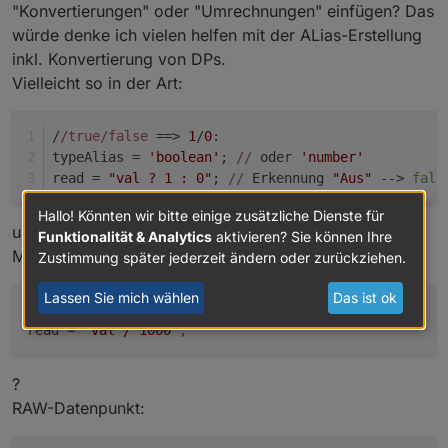
"Konvertierungen" oder "Umrechnungen" einfügen? Das
würde denke ich vielen helfen mit der ALias-Erstellung
inkl. Konvertierung von DPs.
Vielleicht so in der Art:
/
/true/false
 ==> 
1
/
0
:
typeAlias = 
'boolean'
; 
//
 oder 
'number'
read = 
"val ? 1 : 0"
; 
//
 Erkennung 
"Aus"
 --> 
fals
Hallo! Könnten wir bitte einige zusätzliche Dienste für
und dann hätte ich noch eine Frage zu Wh ==> kWh.
Funktionalität & Analytics
aktivieren? Sie können Ihre
Müsste das wie folgt aussehen:
Zustimmung später jederzeit ändern oder zurückziehen.
Lassen Sie mich wählen
Das ist ok
typeAlias
 = 
'number'
;
read
 = 
"val / 1000"
;
?
RAW-Datenpunkt: