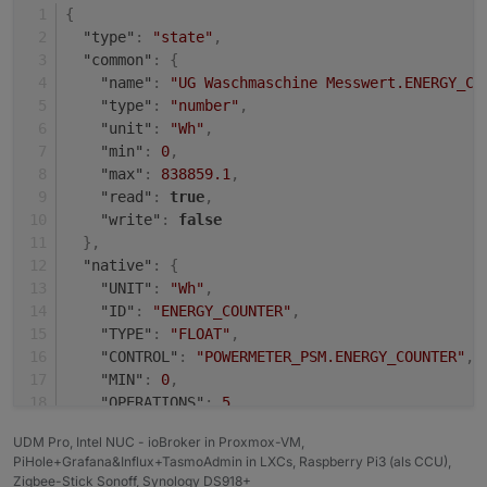
{
"type"
:
"state"
,
"common"
:
{
"name"
:
"UG Waschmaschine Messwert.ENERGY_CO
"type"
:
"number"
,
"unit"
:
"Wh"
,
"min"
:
0
,
"max"
:
838859.1
,
"read"
:
true
,
"write"
:
false
}
,
"native"
:
{
"UNIT"
:
"Wh"
,
"ID"
:
"ENERGY_COUNTER"
,
"TYPE"
:
"FLOAT"
,
"CONTROL"
:
"POWERMETER_PSM.ENERGY_COUNTER"
,
"MIN"
:
0
,
"OPERATIONS"
:
5
,
"MAX"
:
838859.1
,
UDM Pro, Intel NUC - ioBroker in Proxmox-VM,
"FLAGS"
:
1
,
PiHole+Grafana&Influx+TasmoAdmin in LXCs, Raspberry Pi3 (als CCU),
"DEFAULT"
:
0
Zigbee-Stick Sonoff, Synology DS918+