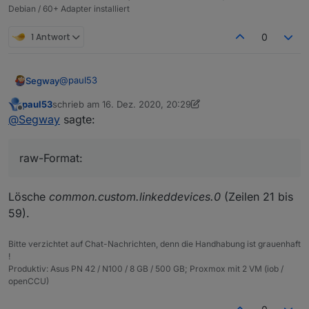
Debian / 60+ Adapter installiert
1 Antwort
0
@
paul53
Segway
paul53
schrieb am
16. Dez. 2020, 20:29
Ja das weiss ich. Ich habs nun nochmal komplett neu
zuletzt editiert von paul53
Offline
@
Segway
sagte:
gemacht, allerdings wird mir in der Übersicht
angezeigt "1" aber in der datenbank landet true ?????
iobroker Übersicht:
raw-Format:
iobroker InfluxDB:
raw-Format:
Lösche
common.custom.linkeddevices.0
(Zeilen 21 bis
59).
{

  "type": "state",

  "common": {

Bitte verzichtet auf Chat-Nachrichten, denn die Handhabung ist grauenhaft
    "name": "VM Influx",

!
    "desc": "per Script erstellt",

Produktiv: Asus PN 42 / N100 / 8 GB / 500 GB; Proxmox mit 2 VM (iob /
    "type": "number",

openCCU)
    "read": true,

    "write": false,
