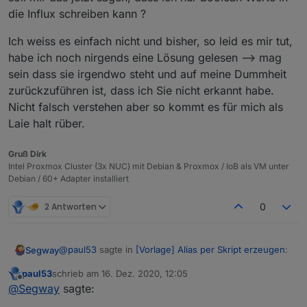
die Influx schreiben kann ?
Ich weiss es einfach nicht und bisher, so leid es mir tut,
habe ich noch nirgends eine Lösung gelesen --> mag
sein dass sie irgendwo steht und auf meine Dummheit
zurückzuführen ist, dass ich Sie nicht erkannt habe.
Nicht falsch verstehen aber so kommt es für mich als
Laie halt rüber.
Gruß Dirk
Intel Proxmox Cluster (3x NUC) mit Debian & Proxmox / IoB als VM unter
Debian / 60+ Adapter installiert
2 Antworten
0
@
paul53
sagte in
[Vorlage] Alias per Skript erzeugen
:
Segway
paul53
schrieb am
16. Dez. 2020, 12:05
zuletzt editiert von
Offline
@
Segway
sagte:
@
Segway
sagte: