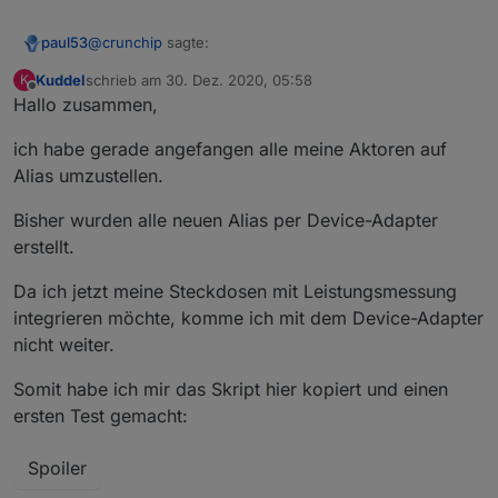
        "string_to_number_calculation_readOnly
        "string_to_duration_format": "",

@
crunchip
sagte:
paul53
        "string_to_datetime_parser": "",

        "string_to_datetime_format": ""

Kuddel
schrieb am
30. Dez. 2020, 05:58
K
zuletzt editiert von
Offline
      }

Hallo zusammen,
wennn du per Script erstellst, lässt du den Part für
    },

influx weg.
    "alias": {

Zeile 23 verhindert die Erzeugung des Influx- und auch
ich habe gerade angefangen alle meine Aktoren auf
      "id": "linux-control.0.VM_Influx.info.is
des Linkeddevices-Teils.
Alias umzustellen.
      "read": "val ? 1 : 0"

    }

Bisher wurden alle neuen Alias per Device-Adapter
  },

  "native": {},

erstellt.
  "from": "system.adapter.javascript.0",

  "user": "system.user.admin",

Da ich jetzt meine Steckdosen mit Leistungsmessung
  "ts": 1608037099330,

integrieren möchte, komme ich mit dem Device-Adapter
  "_id": "alias.0.linux-control.0.VM_Influx.i
nicht weiter.
  "acl": {

    "object": 1636,

Somit habe ich mir das Skript hier kopiert und einen
    "state": 1636,

    "owner": "system.user.admin",

ersten Test gemacht:
    "ownerGroup": "system.group.administrator"
  }

Spoiler