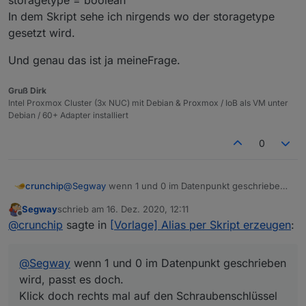
storagetype = boolean
In dem Skript sehe ich nirgends wo der storagetype
gesetzt wird.
Und genau das ist ja meineFrage.
Gruß Dirk
Intel Proxmox Cluster (3x NUC) mit Debian & Proxmox / IoB als VM unter
Debian / 60+ Adapter installiert
0
crunchip
@
Segway
wenn 1 und 0 im Datenpunkt geschrieben
wird, passt es doch.
Segway
schrieb am
16. Dez. 2020, 12:11
Klick doch rechts mal auf den Schraubenschlüssel
zuletzt editiert von
Offline
@
crunchip
sagte in
[Vorlage] Alias per Skript erzeugen
:
beim Datenpunkt und guck unter influx nach, was da
angegeben ist. Da muss number angegeben sein.
Wenn nicht, erst deaktivieren, dann in der influx den
@
Segway
wenn 1 und 0 im Datenpunkt geschrieben
DP löschen, dann das loggen (Number) wieder
aktivieren.
wird, passt es doch.
Klick doch rechts mal auf den Schraubenschlüssel