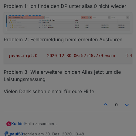
Problem 1: Ich finde den DP unter alias.0 nicht wieder
Problem 2: Fehlermeldung beim erneuten Ausführen
javascript.0
2020-12-30 06:52:46.779	
warn
(546
Problem 3: Wie erweitere ich den Alias jetzt um die
Leistungsmessung
Vielen Dank schon einmal für eure Hilfe
0
Hallo zusammen,
Kuddel
K
paul53
schrieb am
30. Dez. 2020, 10:48
ich habe gerade angefangen alle meine Aktoren auf