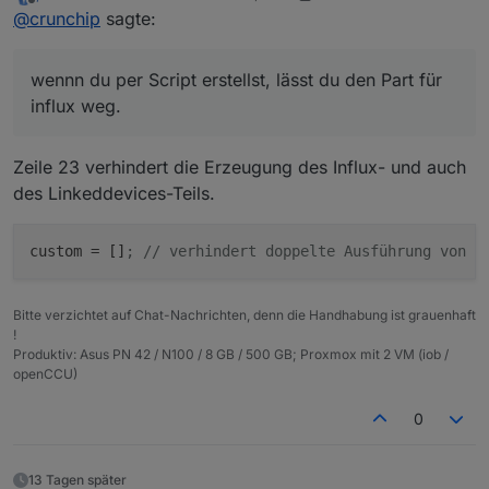
zuletzt editiert von paul53
        "number_min": "",

Offline
@
crunchip
sagte:
Wenn der DP dann angelegt ist, rechts auf den
        "number_max": "",

Schraubenschlüssel und dann kannst deine
        "number_calculation": "",

Einstellung vornehmen.
        "number_calculation_readOnly": "",

wennn du per Script erstellst, lässt du den Part für
        "number_to_boolean_condition": "",

influx weg.
        "number_to_boolean_value_true": "",

        "number_to_boolean_value_false": "",

        "number_to_string_condition": "",

Zeile 23 verhindert die Erzeugung des Influx- und auch
        "number_to_duration_convert_seconds": 
        "number_to_duration_format": "",

des Linkeddevices-Teils.
        "number_to_datetime_convert_seconds": 
        "number_to_datetime_format": "",

custom
 = []
; // verhindert doppelte Ausführung von h
        "number_to_multi_condition": "",

        "boolean_convertTo": "",

        "boolean_to_string_value_true": "",

        "boolean_to_string_value_false": "",

Bitte verzichtet auf Chat-Nachrichten, denn die Handhabung ist grauenhaft
!
        "string_convertTo": "",

Produktiv: Asus PN 42 / N100 / 8 GB / 500 GB; Proxmox mit 2 VM (iob /
        "string_prefix": "",

openCCU)
        "string_suffix": "",

        "string_to_boolean_value_true": "",

0
        "string_to_boolean_value_false": "",

        "string_to_number_unit": "",

        "string_to_number_maxDecimal": "",

13 Tagen später
        "string_to_number_calculation": "",
