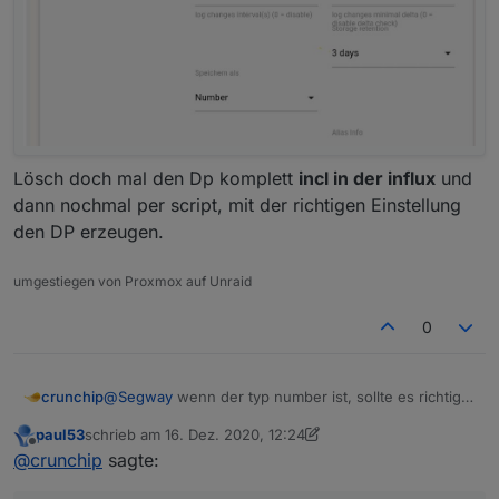
Lösch doch mal den Dp komplett
incl in der influx
und
dann nochmal per script, mit der richtigen Einstellung
den DP erzeugen.
umgestiegen von Proxmox auf Unraid
0
crunchip
@
Segway
wenn der typ number ist, sollte es richtig
gesetzt werden. Mag sein, das es nicht richtig
paul53
schrieb am
16. Dez. 2020, 12:24
funktionierte, weil du es zuvor falsch eingetragen
zuletzt editiert von paul53
Offline
@
crunchip
sagte:
hattest im Script.
Ich meinte dieses