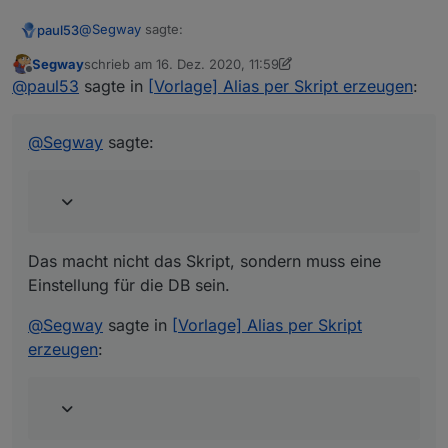
@
Segway
sagte:
paul53
Segway
schrieb am
16. Dez. 2020, 11:59
zuletzt editiert von Segway
Offline
das Skript anscheinend den "storgaeType:
@
paul53
sagte in
[Vorlage] Alias per Skript erzeugen
:
Boolean" trotzdem setzt und NICHT auf number !
Das macht nicht das Skript, sondern muss eine
Einstellung für die DB sein.
@
Segway
sagte:
@
Segway
sagte in
[Vorlage] Alias per Skript erzeugen
:
hat das schon als PR auf Github gepostet.
Das macht nicht das Skript, sondern muss eine
Der PR hat nichts mit Influx zu tun, sondern betrifft
iobroker.linux-control.
Einstellung für die DB sein.
@
Segway
sagte in
[Vorlage] Alias per Skript
erzeugen
: