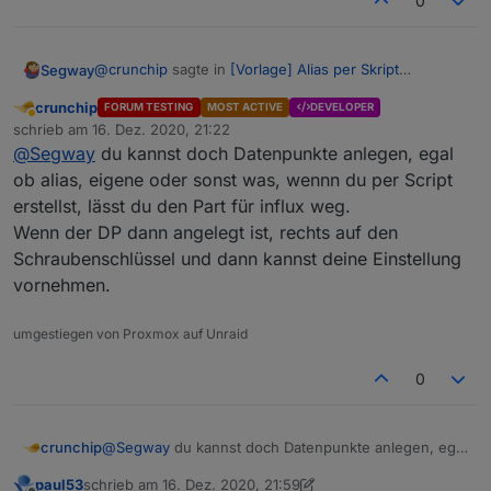
0
    "role": "value",

    "custom": {

      "influxdb.0": {

@
crunchip
sagte in
[Vorlage] Alias per Skript
Segway
        "enabled": true,

erzeugen
:
        "changesOnly": true,

crunchip
FORUM TESTING
MOST ACTIVE
DEVELOPER
        "debounce": "",

Abwesend
@
Segway
ich mach bei mir alles manuell für die
schrieb am
16. Dez. 2020, 21:22
zuletzt editiert von
        "maxLength": 10,

Datenpunkte die ich loggen möchte und stell
@
Segway
du kannst doch Datenpunkte anlegen, egal
        "retention": 0,

Wie machst du das denn ? Ich meine mit --> ... und
entsprechend die config passend ein, zu
ob alias, eigene oder sonst was, wennn du per Script
        "changesRelogInterval": "",

stell entsprechend die config passend ein ?
Anfangszeiten hatte ich alles immer auf auto
        "changesMinDelta": "",

erstellst, lässt du den Part für influx weg.
Wo ist denn (in dem Skript?) die Einstellung das
gelassen bis ich gemerkt hatte, das in Grafana
        "storageType": "Boolean",

NICHT Auto angelegt wird sondern halt number ?
Wenn der DP dann angelegt ist, rechts auf den
nichts ankommt.
        "aliasId": ""

Gegebenenfalls ein issue bei influx erstellen.
Schraubenschlüssel und dann kannst deine Einstellung
      },

vornehmen.
      "linkeddevices.0": {

        "enabled": true,

        "number_unit": "",

umgestiegen von Proxmox auf Unraid
        "linkedId": "InfluxDB_.is_online",

        "name": "",

0
        "role": "",

        "mergeSettingsOnRestart": false,

        "expertSettings": false,

crunchip
@
Segway
du kannst doch Datenpunkte anlegen, egal
        "number_convertTo": "",

ob alias, eigene oder sonst was, wennn du per Script
        "number_maxDecimal": "",

paul53
schrieb am
16. Dez. 2020, 21:59
erstellst, lässt du den Part für influx weg.