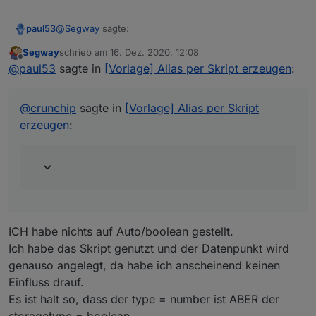
erkannt habe.
Nicht falsch verstehen aber so kommt es für mich als
@
Segway
sagte:
paul53
Der PR hat nichts mit Influx zu tun, sondern
Laie halt rüber.
betrifft iobroker.linux-control.
Segway
schrieb am
16. Dez. 2020, 12:08
zuletzt editiert von
Offline
nur Boolean Werte in die Influx schreiben kann ?
@
paul53
sagte in
[Vorlage] Alias per Skript erzeugen
:
Ich verwende Influx nicht, kenne mich also auch nicht
@
crunchip
sagte in
[Vorlage] Alias per Skript
aus.
erzeugen
:
@
crunchip
sagte in
[Vorlage] Alias per Skript erzeugen
:
wenn du schon einen Datenpunkt in die Influx DB
schreibst, auf (auto/boolean) gestellt hattest und
änderst es nachträglich auf (number) musst du
diesen erst aus der Influx löschen, sofern der DP
die gleiche Bezeichnung hat, sonst funktioniert
ICH habe nichts auf Auto/boolean gestellt.
Influx/Grafana nicht mehr und dir wird "no data"
Ich habe das Skript genutzt und der Datenpunkt wird
angezeigt.
genauso angelegt, da habe ich anscheinend keinen
Einfluss drauf.
Es ist halt so, dass der type = number ist ABER der