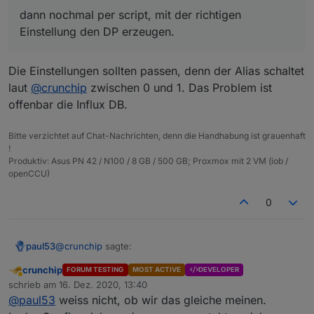
dann nochmal per script, mit der richtigen
Einstellung den DP erzeugen.
Die Einstellungen sollten passen, denn der Alias schaltet
laut
@
crunchip
zwischen 0 und 1. Das Problem ist
offenbar die Influx DB.
Bitte verzichtet auf Chat-Nachrichten, denn die Handhabung ist grauenhaft
!
Produktiv: Asus PN 42 / N100 / 8 GB / 500 GB; Proxmox mit 2 VM (iob /
openCCU)
Lösch doch mal den Dp komplett
incl in der influx
0
und dann nochmal per script, mit der richtigen
Einstellung den DP erzeugen.
@
crunchip
sagte:
paul53
crunchip
FORUM TESTING
MOST ACTIVE
DEVELOPER
Abwesend
dann nochmal per script, mit der richtigen
schrieb am
16. Dez. 2020, 13:40
zuletzt editiert von
Einstellung den DP erzeugen.
@
paul53
weiss nicht, ob wir das gleiche meinen.
Die Einstellungen sollten passen, denn der Alias